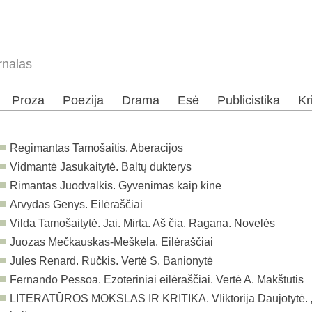
rnalas
Proza
Poezija
Drama
Esė
Publicistika
Kr
Regimantas Tamošaitis. Aberacijos
Vidmantė Jasukaitytė. Baltų dukterys
Rimantas Juodvalkis. Gyvenimas kaip kine
Arvydas Genys. Eilėraščiai
Vilda Tamošaitytė. Jai. Mirta. Aš čia. Ragana. Novelės
Juozas Mečkauskas-Meškela. Eilėraščiai
Jules Renard. Ručkis. Vertė S. Banionytė
Fernando Pessoa. Ezoteriniai eilėraščiai. Vertė A. Makštutis
LITERATŪROS MOKSLAS IR KRITIKA. VIiktorija Daujotytė. „Gi