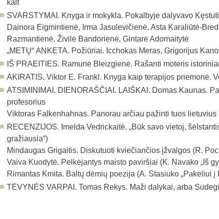
kalt
SVARSTYMAI. Knyga ir mokykla. Pokalbyje dalyvavo Kęstuti
Dainora Eigmintienė, Irma Jasulevičienė, Asta Karaliūtė-Bre
Razmantienė, Živilė Bandorienė, Gintarė Adomaitytė
„METŲ“ ANKETA.
Požiūriai. Icchokas Meras, Grigorijus Kano
IŠ PRAEITIES. Ramunė Bleizgienė. Rašanti moteris istorin
AKIRATIS. Viktor E. Frankl. Knyga kaip terapijos priemonė. V
ATSIMINIMAI. DIENORAŠČIAI. LAIŠKAI. Domas Kaunas. Pasku
profesorius
Viktoras Falkenhahnas. Panorau arčiau pažinti tuos lietuvius
RECENZIJOS. Imelda Vedrickaitė. „Būk savo vietoj, šėlstantis 
gražiausia“)
Mindaugas Grigaitis. Diskutuoti kviečiančios įžvalgos (R. Poc
Vaiva Kuodytė. Pelkėjantys maisto paviršiai (K. Navako „Iš gy
Rimantas Kmita. Baltų dėmių poezija (A. Stasiuko „Pakeliui 
TĖVYNĖS VARPAI. Tomas Rekys. Maži dalykai, arba Sudegin