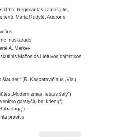
s Urba, Regimantas Tamošaitis,
delienė, Marta Rudytė, Audronė
vičius
iame maskarade
ertė A. Merkev
tinis Mažosios Lietuvos baltistikos
šiaurieti“ (R. Kasparavičiaus „Visų
iūtės „Modernizmas lietaus šaly”)
venimo garstyčių bei krienų“)
į Babadagą“)
ta praeitis