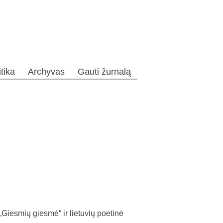
itika
Archyvas
Gauti žurnalą
esmių giesmė“ ir lietuvių poetinė