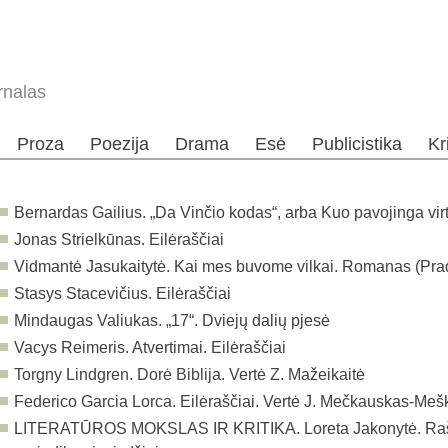
rnalas
Proza
Poezija
Drama
Esė
Publicistika
Kr
Bernardas Gailius. „Da Vinčio kodas“, arba Kuo pavojinga vir
Jonas Strielkūnas. Eilėraščiai
Vidmantė Jasukaitytė. Kai mes buvome vilkai. Romanas (Pra
Stasys Stacevičius. Eilėraščiai
Mindaugas Valiukas. „17“. Dviejų dalių pjesė
Vacys Reimeris. Atvertimai. Eilėraščiai
Torgny Lindgren. Dorė Biblija. Vertė Z. Mažeikaitė
Federico Garcia Lorca. Eilėraščiai. Vertė J. Mečkauskas-Meš
LITERATŪROS MOKSLAS IR KRITIKA. Loreta Jakonytė. Rašyt