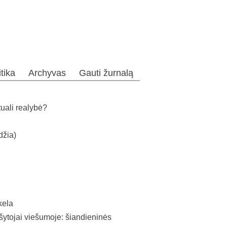
itika
Archyvas
Gauti žurnalą
tuali realybė?
džia)
kela
ojai viešumoje: šiandieninės