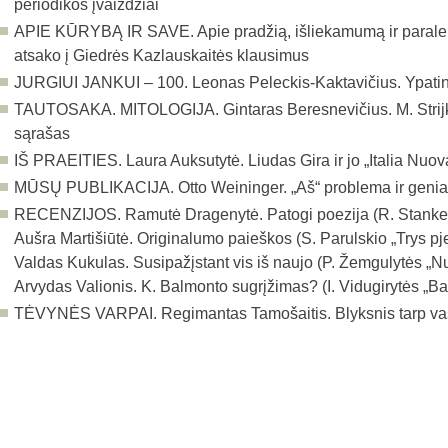
periodikos įvaizdžiai
APIE KŪRYBĄ IR SAVE. Apie pradžią, išliekamumą ir paralel
atsako į Giedrės Kazlauskaitės klausimus
JURGIUI JANKUI – 100. Leonas Peleckis-Kaktavičius. Ypatin
TAUTOSAKA. MITOLOGIJA. Gintaras Beresnevičius. M. Strijko
sąrašas
IŠ PRAEITIES. Laura Auksutytė. Liudas Gira ir jo „Italia Nuov
MŪSŲ PUBLIKACIJA. Otto Weininger. „Aš“ problema ir genial
RECENZIJOS. Ramutė Dragenytė. Patogi poezija (R. Stankevi
Aušra Martišiūtė. Originalumo paieškos (S. Parulskio „Trys pj
Valdas Kukulas. Susipažįstant vis iš naujo (P. Žemgulytės „N
Arvydas Valionis. K. Balmonto sugrįžimas? (I. Vidugirytės „B
TĖVYNĖS VARPAI. Regimantas Tamošaitis. Blyksnis tarp va