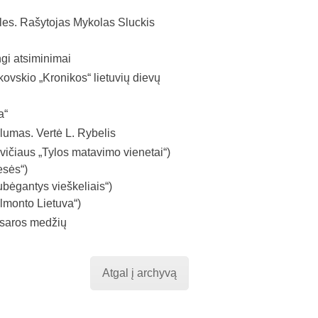
es. Rašytojas Mykolas Sluckis
gi atsiminimai
vskio „Kronikos“ lietuvių dievų
a“
umas. Vertė L. Rybelis
čiaus „Tylos matavi­mo vienetai“)
esės“)
ubėgantys vieškeliais“)
almonto Lietuva“)
saros medžių
Atgal į archyvą