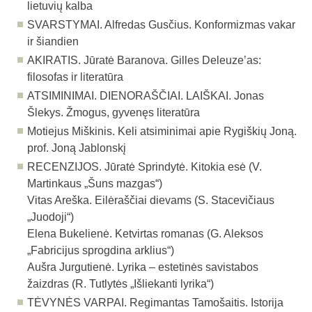
lietuvių kalba
SVARSTYMAI. Alfredas Gusčius. Konformizmas vakar
ir šiandien
AKIRATIS.
Jūratė Baranova. Gilles Deleuze’as:
filosofas ir literatūra
ATSIMINIMAI. DIENORAŠČIAI. LAIŠKAI. Jonas
Šlekys. Žmogus, gyvenęs literatūra
Motiejus Miškinis. Keli atsiminimai apie Rygiškių Joną.
prof. Joną Jablonskį
RECENZIJOS. Jūratė Sprindytė. Kitokia esė (V.
Martinkaus „Šuns mazgas“)
Vitas Areška. Eilėraščiai dievams (S. Stacevičiaus
„Juodoji“)
Elena Bukelienė. Ketvirtas romanas (G. Aleksos
„Fabricijus sprogdina arklius“)
Aušra Jurgutienė. Lyrika – estetinės savistabos
žaizdras (R. Tutlytės „Išliekanti lyrika“)
TĖVYNĖS VARPAI. Regimantas Tamošaitis. Istorija