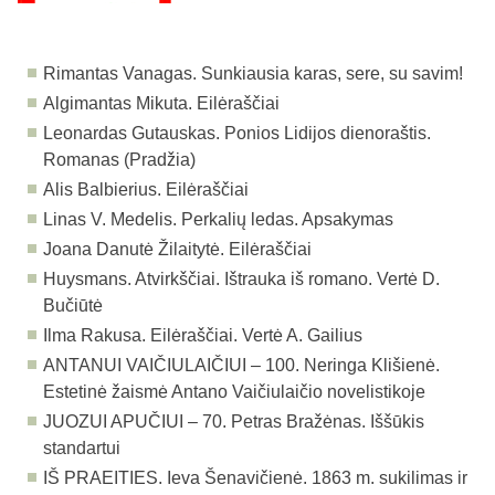
Rimantas Vanagas. Sunkiausia karas, sere, su savim!
Algimantas Mikuta. Eilėraščiai
Leonardas Gutauskas. Ponios Lidijos dienoraštis.
Romanas (Pradžia)
Alis Balbierius. Eilėraščiai
Linas V. Medelis. Perkalių ledas. Apsakymas
Joana Danutė Žilaitytė. Eilėraščiai
Huysmans. Atvirkščiai. Ištrauka iš romano. Vertė D.
Bučiūtė
Ilma Rakusa. Eilėraščiai. Vertė A. Gailius
ANTANUI VAIČIULAIČIUI – 100. Neringa Klišienė.
Estetinė žaismė Antano Vaičiulaičio novelistikoje
JUOZUI APUČIUI – 70.
Petras Bražėnas. Iššūkis
standartui
IŠ PRAEITIES. Ieva Šenavičienė. 1863 m. sukilimas ir