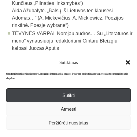
Kunčiaus „Pilnaties linksmybės“)
Aida Ažubalytė. „Balsų iš Lietuvos ten klausėsi
Adomas…“ (A. Mickevičius. A. Mickiewicz. Poezijos
rinktinė. Poezje wybrane“)
TĖVYNĖS VARPAI. Norėjau audros… Su „Literatūros ir
meno“ vyriausiuoju redaktoriumi Gintaru Bleizgiu
kalbasi Juozas Aputis
Sutikimas
Atgal į archyvą
Siekdami teikti geriausią patirtį, įrenginio informacijai saugoti ir (arba) pasiekti naudojame tokias technologijas kaip
slapukus.
Sutikti
Apie mus
Redakcija
Prenumerata
Atmesti
Literatūros mėnraštis „Metai“ © 2026. Leidžiamas nuo 1991 m.
Peržiūrėti nuostatas
Powered by
WordPress
and
WordPress Theme
created with Artisteer.