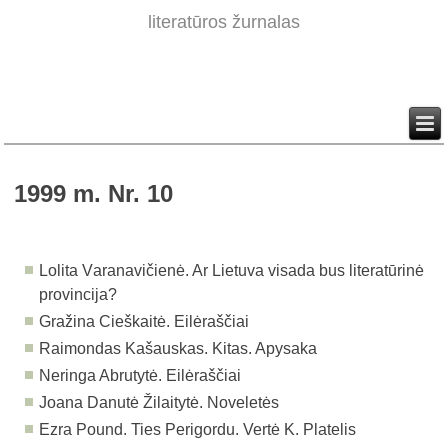
literatūros žurnalas
1999 m. Nr. 10
L
olita
V
aranavi
čienė. Ar Lietuva visada bus literatūrinė
provincija?
Gražina Cieškaitė. Eilėraščiai
Raimondas Kašauskas. Kitas. Apysaka
Neringa Abrutytė. Eilėraščiai
Joana Danutė Žilaitytė. Noveletės
Ezra Pound. Ties Perigordu. Vertė K. Platelis