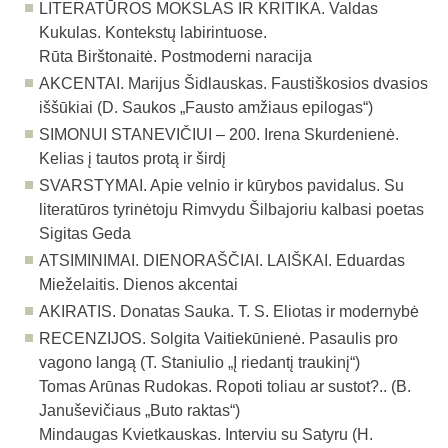
LITERATŪROS MOKSLAS IR KRITIKA. Valdas
Kukulas. Kontekstų labirintuose.
Rūta Birštonaitė. Postmoderni naracija
AKCENTAI. Marijus Šidlauskas. Faustiškosios dvasios
iššūkiai (D. Saukos „Fausto amžiaus epilogas“)
SIMONUI STANEVIČIUI – 200. Irena Skurdenienė.
Kelias į tautos protą ir širdį
SVARSTYMAI. Apie velnio ir kūrybos pavidalus. Su
literatūros tyrinėtoju Rimvydu Šilbajoriu kalbasi poetas
Sigitas Geda
ATSIMINIMAI. DIENORAŠČIAI. LAIŠKAI. Eduardas
Mieželaitis. Dienos akcentai
AKIRATIS.
Donatas Sauka. T. S. Eliotas ir modernybė
RECENZIJOS.
Solgita Vaitiekūnienė. Pasaulis pro
vagono langą (T. Staniulio „Į riedantį traukinį“)
Tomas Arūnas Rudokas. Ropoti toliau ar sustot?.. (B.
Januševičiaus „Buto raktas“)
Mindaugas Kvietkauskas. Interviu su Satyru (H.