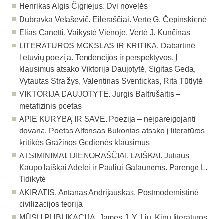
Henrikas Algis Čigriejus. Dvi novelės
Dubravka Velaševič. Eilėraščiai. Vertė G. Čepinskienė
Elias
Canetti.
Vaikystė Vienoje. Vertė J. Kunčinas
LITERATŪROS MOKSLAS IR KRITIKA.
Dabartinė
lietuvių poezija. Tendencijos ir perspektyvos. Į
klausimus atsako Viktorija Daujotytė, Sigitas Geda,
Vytautas Straižys, Valentinas Sventickas, Rita Tūtlytė
VIKTORIJA DAUJOTYTĖ. Jurgis Baltrušaitis –
metafizinis poetas
APIE KŪRYBĄ IR SAVE.
Poezija – neįpareigojanti
dovana. Poetas Alfonsas Bukontas atsako į literatūros
kritikės Gražinos Gedienės klausimus
ATSIMINIMAI. DIENORAŠČIAI. LAIŠKAI. Juliaus
Kaupo laiškai Adelei ir Pauliui Galaunėms. Parengė L.
Tidikytė
A
KIRATIS
.
A
ntanas Andrijauskas
. Postmodernistinė
civilizacijos teorija
M
ŪSŲ PUBLIKACIJA
.
J
ames
J. Y. L
iu
. Kinų literatūros