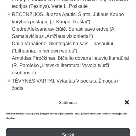
teorijos (Tęsinys). Vertė L. Poškaitė
RECENZIJOS.
Juozas Aputis. Š
imtai Juliaus Kaupo
kūrybos puslapių (J. Kaupo „Raštai“
)
Giedrė Aleksandravičiūtė.
Surasti savo erdvę (A.
Samalavičiaus „Amžiaus vizionieriai“)
Dalia Vabalienė.
Skirtingais balsais – pasauliui
(“Lithuania: in her own words”)
Arno
l
das Piročkinas.
Bičiulio dovana lietuvių literatūrai
(R. Paroleko „Litevska literatura: Vyvoja tvurči
osobnosti”)
T
Ė
VYNĖS VARPAI.
V
ytautas Visockas
. Žmogus ir
žodis
Sutikimas
Atgal į archyvą
Siekdami teikti geriausią patirtį, įrenginio informacijai saugoti ir (arba) pasiekti naudojame tokias technologijas kaip
slapukus.
Sutikti