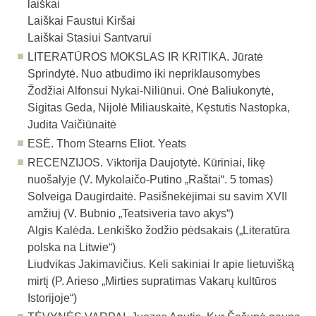
laiškai
Laiškai Faustui Kiršai
Laiškai Stasiui Santvarui
LITERATŪROS MOKSLAS IR KRITIKA.
Jūratė
Sprindytė. Nuo atbudimo iki nepriklausomybes
Žodžiai Alfonsui Nykai-Niliūnui. Onė Baliukonytė,
Sigitas Geda, Nijolė Miliauskaitė, Kęstutis Nastopka,
Judita Vaičiūnaitė
ESĖ.
Thom Stearns Eliot. Yeats
RECENZIJOS.
Vi
ktorija Daujotytė. Kūriniai, likę
nuošaly
j
e (V. Mykolaičo-Putino „Raštai“. 5
tomas)
Solveiga Daugirdaitė.
Pasišnekėjimai su savim XVII
amžiuj (V. Bubnio „Teatsiveria tav
o akys“)
Alg
is Kalėda. Lenkiško žodžio pėdsakais („Literatūra
polska na Litwie“)
Liudvikas Jakimavičius.
Keli sakiniai Ir apie lietuvišką
mirtį
(P.
Arieso „Mirties supratimas Vakarų kultūros
Istorijoje“)