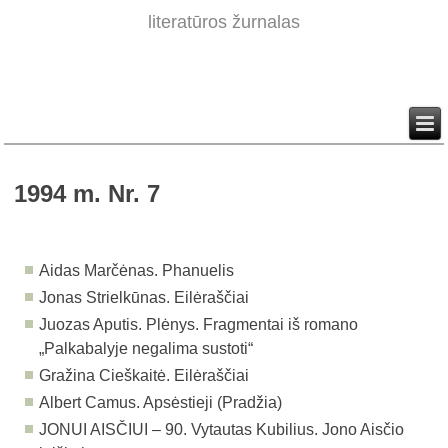
literatūros žurnalas
1994 m. Nr. 7
Aidas Marčėnas. Phanuelis
Jonas Strielkūnas. Eilėraščiai
Juozas Aputis. Plėnys. Fragmentai iš romano
„Palkabalyje negalima sustoti
“
Gražina Cieškaitė. Eilėraščiai
Albert Camus. Apsėstieji (Pradžia)
JONUI AISČIUI – 90.
Vytautas Kubilius. Jono Aisčio