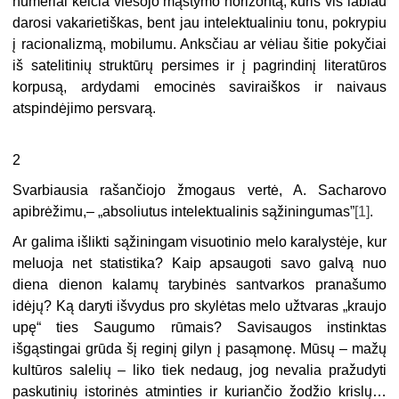
numeriai keičia viešojo mąstymo horizontą, kuris vis labiau
darosi vakarietiškas, bent jau intelektualiniu tonu, pokrypiu
į racionalizmą, mobilumu. Anksčiau ar vėliau šitie pokyčiai
iš satelitinių struktūrų persimes ir į pagrindinį literatūros
korpusą, ardydami emocinės saviraiškos ir naivaus
atspindėjimo persvarą.
2
Svarbiausia rašančiojo žmogaus vertė, A. Sacharovo
apibrėžimu,– „absoliutus intelektualinis sąžiningumas”
[1]
.
Ar galima išlikti sąžiningam visuotinio melo karalystėje, kur
meluoja net statistika? Kaip apsaugoti savo galvą nuo
diena dienon kalamų tarybinės santvarkos pranašumo
idėjų? Ką daryti išvydus pro skylėtas melo užtvaras „kraujo
upę“ ties Saugumo rūmais? Savisaugos instinktas
išgąstingai grūda šį reginį gilyn į pasąmonę. Mūsų
–
mažų
kultūros salelių
–
liko tiek nedaug, jog nevalia pražudyti
paskutinių istorinės
atminties ir kuriančio žodžio krislų…