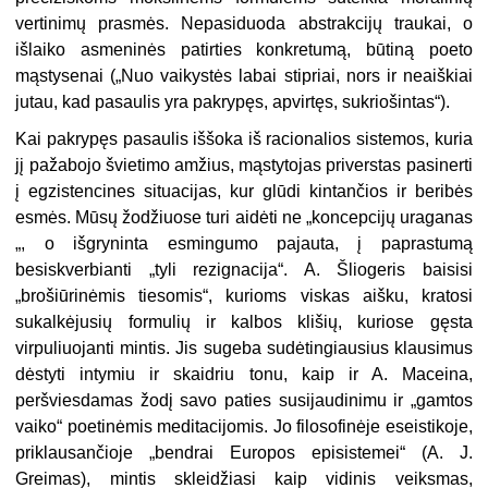
vertinimų prasmės. Nepasiduoda abstrakcijų traukai, o
išlaiko asmeninės patirties konkretumą, būtiną poeto
mąstysenai („Nuo vaikystės labai stipriai, nors ir neaiškiai
jutau, kad pasaulis yra pakrypęs, apvirtęs, sukriošintas“).
Kai pakrypęs pasaulis iššoka iš racionalios sistemos, kuria
jį pažabojo švietimo amžius, mąstytojas priverstas pasinerti
į egzistencines situacijas, kur glūdi kintančios ir beribės
esmės. Mūsų žodžiuose turi aidėti ne „koncepcijų uraganas
„, o išgryninta esmingumo pajauta, į paprastumą
besiskverbianti „tyli rezignacija“. A. Šliogeris baisisi
„brošiūrinėmis tiesomis“, kurioms viskas aišku, kratosi
sukalkėjusių formulių ir kalbos klišių, kuriose gęsta
virpuliuojanti mintis. Jis sugeba sudėtingiausius klausimus
dėstyti intymiu ir skaidriu tonu, kaip ir A. Maceina,
peršviesdamas žodį savo paties susijaudinimu ir „gamtos
vaiko“ poetinėmis meditacijomis. Jo filosofinėje eseistikoje,
priklausančioje „bendrai Europos episistemei“ (A. J.
Greimas), mintis skleidžiasi kaip vidinis veiksmas,