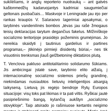
sukilėliams, ir anglų reporterio nuotrauką – ant gatvės
kaštonmedžių kadaruojantys kadriniai saugumiečiai
geltonais pusbačiais… Maskvoje ir Leningrade jau ėjo per
rankas kraupūs V. Salaraovo lageriniai apsakymai, o
tarybinės vandenilinės bombos „tėvas jau rašė žmogaus
teisių deklaracijas tarytum degančius fakelus. Milžiniškoje
socializmo teritorijoje prasidėjo požeminis grumėjimas. Jo
nereikia skaidyti į tautinius gardelius ir partines
programas,– įtikinėjo pirmieji disidentų būriai,– nes tik
visuotinis trenksmas įlauš gelžbetoninę diktatūros plutą.
T. Venclova pakluso antitotalitarinio solidarumo šūkiams.
Jis ambicingai įstatė save, tarybinio elito atžalą, į
internacionalinę socializmo sistemos priešų grandinę,
niekindamas nusiaubtos lietuvių inteligentijos atsargią
laikyseną. Lietuvą jis regėjo bendroje Rytų Europos
situacijoje: visų toks pat likimas ir ta pati viltis. Ryškiai jautė
pasipriešinimo bangą, kylančią aukštyn „socializmo
stovykloje“. Taip atsirado jo rašiniuose kertantis neigimo