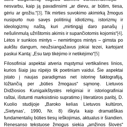
nesvarbu, kaip ją pavadinsimi „ar dievu, ar būtim, tiesa,
gėriu ar grožiu.“
[3]
.
Tik mirties suvokimo akimirką žmogus
nusipurto nuo savęs politinių
į
idiotizmų, istorizmų ir
ideologizmų naštą, kuri „mirtingąjį daro panašų į
nešulinmulą užrištomis akimis ir supančiotomis kojomis“
[4]
.
Lėtos ir sunkios mintys
–
nemirtingos mintys – gimsta po
aukštu dangum, neužsiangažavus jokiai tezei, kartojant
paskui Kantą: „Esu tarp tikėjimo ir netikėjimo“
[5]
Filosofiniai aspektai atveria mąstymui vertikalines linios,
kurios šiaip jau rūpėjo tik poetiniam vaidui. Šie aspektai
įstato į naujas paradigmas net istorinę faktografiją,
lūžtančią per „būties žmogaus“ sąmonę. Lietuvos
Didžiosios Kunigaikštystės religiniai ir istoriografiniai
raštai, išstumti marksistinio supratimo
į literatūros paribį, D.
Kuolio studijoje
„
Baroko kelias Lietuvos kultūron,
„
Siety
nas’,
1990, Nr. 8) iškyla kaip dramatiškas
fundamentalių būties tiesų ieškoji
mas,
aktualus ir šiandien.
Renesanso tekstuose žmogus siekia
„
amžinos šlovė
s
“