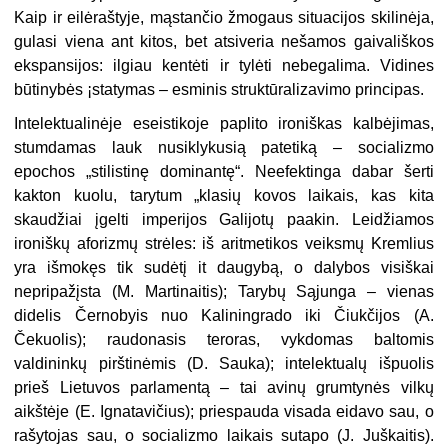
Kaip ir eilėraštyje, mąstančio žmogaus situacijos skilinėja,
gulasi viena ant kitos, bet atsiveria nešamos gaivališkos
ekspansijos: ilgiau kentėti ir tylėti nebegalima. Vidines
būtinybės ¡statymas – esminis struktūralizavimo principas.
Intelektualinėje eseistikoje paplito ironiškas kalbėjimas,
stumdamas lauk nusiklykusią patetiką
–
socializmo
epochos „stilistinę dominantę“. Neefektinga dabar šerti
kakton kuolu, tarytum „klasių kovos laikais, kas kita
skaudžiai įgelti imperijos Galijotų paakin. Leidžiamos
ironiškų aforizmų strėles: iš aritmetikos veiksmų Kremlius
yra išmokęs tik sudėtį it daugybą, o dalybos visiškai
nepripažįsta (M. Martinaitis); Tarybų Sąjunga
–
vienas
didelis Černobyis nuo Kaliningrado iki Čiukčijos (A.
Čekuolis); raudonasis teroras, vykdomas baltomis
valdininkų pirštinėmis (D. Sauka); intelektualų išpuolis
prieš Lietuvos parlamentą
–
tai avinų grumtynės vilkų
aikštėje (E. Ignatavičius); priespauda visada eidavo sau, o
rašytojas sau, o socializmo laikais sutapo (J. Juškaitis).