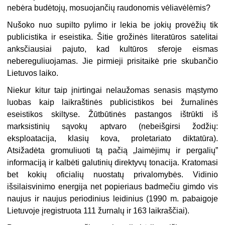
nebėra budėtojų, mosuojančių raudonomis vėliavėlėmis?
Nušoko nuo supilto pylimo ir lekia be jokių provėžių tik
publicistika ir eseistika. Šitie grožinės literatūros satelitai
anksčiausiai pajuto, kad kultūros sferoje eismas
nebereguliuojamas. Jie pirmieji prisitaikė prie skubančio
Lietuvos laiko.
Niekur kitur taip įnirtingai nelaužomas senasis mąstymo
luobas kaip laik­raštinės publicistikos bei žurnalinės
eseistikos skiltyse. Žūtbūtinės pastangos ištrūkti iš
marksistinių sąvokų aptvaro (nebeišgirsi žodžių:
eksploatacija, kla­sių kova, proletariato diktatūra).
Atsižadėta gromuliuoti tą pačią „laimėjimų ir pergalių”
informaciją ir kalbėti galutinių direktyvų tonacija. Kratomasi
bet kokių oficialių nuostatų privalomybės. Vidinio
išsilaisvinimo energija net popie­riaus badmečiu gimdo vis
naujus ir naujus periodinius leidinius (1990 m. pa­baigoje
Lietuvoje įregistruota 111 žurnalų ir 163 laikraščiai).