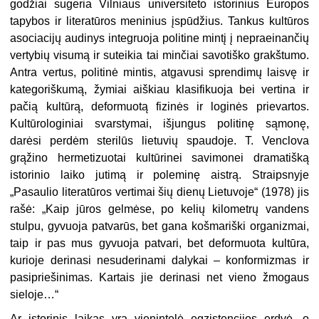
godžiai sugeria Vilniaus universiteto istorinius
Europos
tapybos ir literatūros meninius įspūdžius. Tankus kultūros
asociacijų audinys integruoja politine mintį į nepraeinančių
vertybių visumą ir suteikia tai minčiai savotiško grakštumo.
Antra vertus, politinė mintis, atgavusi sprendimų laisvę ir
kategoriškumą, žymiai aiškiau klasifikuoja bei vertina ir
pačią kultūrą, deformuotą fizinės ir loginės prievartos.
Kultūrologiniai svarstymai, išjungus politinę sąmonę,
darėsi
perdėm sterilūs lietuvių spaudoje. T. Venclova
grąžino hermetizuotai kultūrinei savimonei dramatišką
istorinio laiko jutimą ir poleminę aistrą. Straipsnyje
„Pasaulio literatūros vertimai šių dienų Lietuvoje“ (1978) jis
rašė: „Kaip jūros gelmėse, po kelių kilometrų vandens
stulpu, gyvuoja patvarūs, bet gana košmariški organizmai,
taip ir pas mus gyvuoja patvari, bet deformuota kultūra,
kurioje derinasi nesuderinami dalykai – konformizmas ir
pasipriešinimas. Kartais jie derinasi net vieno žmogaus
sieloje…“
Ar istorinis laikas yra vienintelė egzistencijos erdvė, o