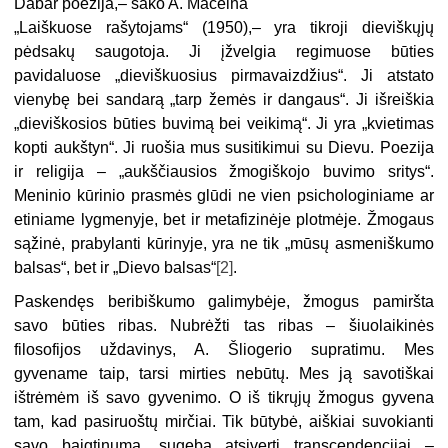
Dabar poezija,– sako A. Maceina
„Laiškuose rašytojams“ (1950),– yra tikroji dieviškųjų
pėdsakų saugotoja. Ji įžvelgia regimuose būties
pavidaluose „dieviškuosius pirmavaizdžius“. Ji atstato
vienybę bei sandarą „tarp žemės ir dangaus“. Ji išreiškia
„dieviškosios būties buvimą bei veikimą“. Ji yra „kvietimas
kopti aukštyn“. Ji ruošia mus susitikimui su Dievu. Poezija
ir religija – „aukščiausios žmogiškojo buvimo sritys“.
Meninio kūrinio prasmės glūdi ne vien psichologiniame ar
etiniame lygmenyje, bet ir metafizinėje plotmėje. Žmogaus
sąžinė, prabylanti kūrinyje, yra ne tik „mūsų asmeniškumo
balsas“, bet ir „Dievo balsas“
[2]
.
Paskendęs beribiškumo galimybėje, žmogus pamiršta
savo būties ribas. Nubrėžti tas ribas – šiuolaikinės
filosofijos uždavinys, A. Šliogerio supratimu. Mes
gyvename taip, tarsi mirties nebūtų. Mes ją savotiškai
ištrėmėm iš savo gyvenimo. O iš tikrųjų žmogus gyvena
tam, kad pasiruoštų mirčiai. Tik būtybė, aiškiai suvokianti
savo baigtinumą, sugeba atsiverti transcendencijai –