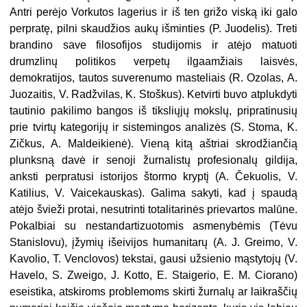
Antri perėjo Vorkutos lagerius ir iš ten grižo viską iki galo
perpratę, pilni skaudžios aukų išminties (P. Juodelis). Treti
brandino save filosofijos studijomis ir atėjo matuoti
drumzlinų politikos verpetų ilgaamžiais laisvės,
demokratijos, tautos suverenumo masteliais (R. Ozolas, A.
Juozaitis, V. Radžvilas, K. Stoškus). Ketvirti buvo atplukdyti
tautinio pakilimo bangos iš tiksliųjų mokslų, pripratinusių
prie tvirtų kategorijų ir sistemingos analizės (S. Stoma, K.
Zičkus, A. Maldeikienė). Vieną kitą aštriai skrodžiančią
plunksną davė ir senoji žurnalistų profesionalų gildija,
anksti perpratusi istorijos štormo kryptį (A. Čekuolis, V.
Katilius, V. Vaicekauskas). Galima sakyti, kad į spaudą
atėjo švieži protai, nesutrinti totalitarinės prievartos malūne.
Pokalbiai su nestandartizuotomis asmenybėmis (Tėvu
Stanislovu), įžymių išeivijos humanitarų (A. J. Greimo, V.
Kavolio, T. Venclovos) tekstai, gausi užsienio mąstytojų (V.
Havelo, S. Zweigo, J. Kotto, E. Staigerio, E. M. Ciorano)
eseistika, atskiroms problemoms skirti žurnalų ar laikraščių