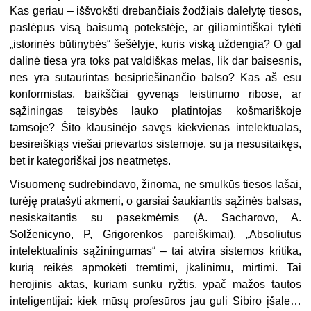
Kas geriau
–
iššvokšti drebančiais žodžiais dalelytę tiesos,
paslėpus visą baisumą potekstėje, ar giliamintiškai tylėti
„istorinės būtinybės“ šešėlyje, kuris viską uždengia? O gal
dalinė tiesa yra toks pat valdiškas melas, lik dar baisesnis,
nes yra sutaurintas besipriešinančio balso? Kas aš esu
konformistas, baikščiai gyvenąs leistinumo ribose, ar
sąžiningas teisybės lauko platintojas košmariškoje
tamsoje? Šito klausinėjo savęs kiekvienas intelektualas,
besireiškiąs viešai prievartos sistemoje, su ja nesusitaikęs,
bet ir kategoriškai jos neatmetęs.
Visuomenę sudrebindavo, žinoma, ne smulkūs tiesos lašai,
turėję pratašyti akmeni, o garsiai šaukiantis sąžinės balsas,
nesiskaitantis su pasekmėmis (A. Sacharovo, A.
Solženicyno, P, Grigorenkos pareiškimai). „Absoliutus
intelektualinis sąžiningumas“ – tai atvira sistemos kritika,
kurią reikės apmokėti
tremtimi, įkalinimu, mirtimi. Tai
herojinis aktas, kuriam sunku ryžtis, ypač
mažos tautos
inteligentijai: kiek mūsų profesūros jau guli Sibiro įšale…