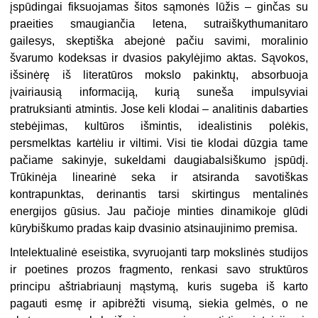
įspūdingai fiksuojamas šitos sąmonės lūžis – ginčas su
praeities smaugiančia letena, sutraiškythumanitaro
gailesys, skeptiška abejonė pačiu savimi, moralinio
švarumo kodeksas ir dvasios pakylėjimo aktas. Sąvokos,
išsinėrę iš literatūros mokslo pakinktų, absorbuoja
įvairiausią informaciją, kurią suneša impulsyviai
pratruksianti atmintis. Jose keli klodai – analitinis dabarties
stebėjimas, kultūros išmintis, idealistinis polėkis,
persmelktas kartėliu ir viltimi. Visi tie klodai dūzgia tame
pačiame sakinyje, sukeldami daugiabalsiškumo įspūdį.
Trūkinėja linearinė seka ir atsiranda savotiškas
kontrapunktas, derinantis tarsi skirtingus mentalinės
energijos gūsius. Jau pačioje minties dinamikoje glūdi
kūrybiškumo pradas kaip dvasinio atsinaujinimo premisa.
Intelektualinė eseistika, svyruojanti tarp mokslinės studijos
ir poetines prozos fragmento, renkasi savo struktūros
principu aštriabriaunį mąstymą, kuris sugeba iš karto
pagauti esmę ir apibrėžti visumą, siekia gelmės, o ne