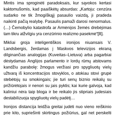
Mintis ima sproginėti paradoksais, kur sąvokos kertasi
kaktomušomis, kad paaiškėtų absurdas:
„
Kartoju: cenzūra
sudarko ne tik žmogiškąjį pasaulio vaizdą, ji
pradeda
naikinti pačią realybę.
Pasaulis pamaži darosi nenormalus.
(…) Černobylio katastrofa ar Armėnijos žemės drebėjimas
tam tikru atžvilgiu yra cenzūrinio realizmo pasekmė
“
[8]
.
Mikliai groja inteligentiškos ironijos niuansais V.
Landsbergis, žerdamas į Maskvos televizijos ekraną
dilginančias analogijas (Kuveitas–Lietuva) arba pagarbiai
dėstydamas Anglijos parlamento ir lordų rūmų atstovams
kandžiu parabolę: žmogus veržiasi pro spygliuotų vielų
užtvarą iš koncentracijos stovyklos, o atokiau stovi grupė
stebėtojų su smokingais; jie turi senų biznio reikalų su
prižiūrėtojais ir nenori su jais pyktis; kai kurie galvoja, kad
kaliniui nėra taip bloga ir be reikalo jis stipriais judesiais
destabilizuoja spygliuotų vielų padėtį…
Ironijos distancija leidžia greitai judėti nuo vieno reiškinio
prie kito, supriešinti skirtingus požiūrius, gal net perskelti