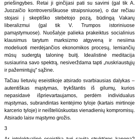
priešingybes. Retai ji ginčijasi pati su savimi (gal tik A.
Juozaičio kontroversiškuose straipsniuose), o dar rečiau
stojasi į skeptiško stebėtojo pozą, būdingą Vakarų
liberalizmui (gal tik V. Trumpos istoriniuose
pamąstymuose). Nuošalyje palieka prakeiktus socialinius
klausimus tarytum marksizmo atgyveną ir nesiima
modeliuoti merdėjančios ekonomikos procesų, lemiančių
mūsų sudergtą taloninę buitį. Idealistinė meditacija
susiaurina savo spektrą, nesiverždama tapti „nuskriaustųjų
ir pažemintųjų“ sąžine.
Tačiau lietuvių eseistikoje atsirado svarbiausias dalykas –
autentiškas mąstymas, trykštantis iš gilumų, kurios
nepasidavė išprievartaujamos, perdėm individualus
mąstymas, subrandintas kentėjimo tyloje (kartais mirtinoje
karcerio tyloje) ir neišteliūskuotas vienadienių kompromisų.
Atsirado laisv mąstymo grožis.
3
Ar intelektualinė eseistika turi savitą struktūros kanoną?