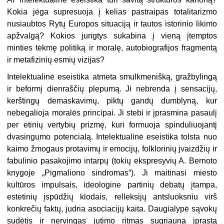
Kokia jėga supresuoja į kelias pastraipas totalitarizmo
nusiaubtos Rytų Europos situaciją ir tautos istorinio likimo
apžvalgą? Kokios jungtys sukabina į vieną įtemptos
minties tėkmę politiką ir moralę, autobiografijos fragmentą
ir metafizinių esmių vizijas?
Intelektualinė eseistika atmeta smulkmenišką, gražbylingą
ir beformį dienraščių plepumą. Ji nebrenda į sensacijų,
kerštingų demaskavimų, piktų gandų dumblyną, kur
nebegalioja moralės principai. Ji stebi ir įprasmina pasaulį
per etinių vertybių prizmę, kuri formuoja spinduliuojantį
dvasingumo potencialą.
Intelektualinė eseistika tolsta nuo
kaimo žmogaus protavimų ir emocijų, folklorinių jvaizdžių ir
fabulinio pasakojimo intarpų (tokių ekspresyvių A. Ber
noto
knygoje „Pigmaliono sindromas“). Ji maitinasi miesto
kultūros impulsais, ideologine partinių debatų įtampa,
estetinių įspūdžių klodais, relleksijų antsluoksniu virš
konkrečių faktų, judria asociacijų kaita. Daugialypė sąvokų
sudėtis ir nervingas jutimo ritmas sugriauna įprastą