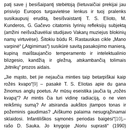
patį save
į
besišaipantį stebėtoją (lietuvaičiai prekijai jau
prisivijo Europos turgavietėse lenkus ir tuoj pralenks
susikaupusį eruditą, besišvaistantį T. S. Elioto, M.
Kunderos, G. Gačevo citatomis lyrinių refleksijų subjektą
(amžini neišvažiavėliai studijavo Vakarų muziejus blokinių
namų virtuvėse). Šitokiu būdu R. Rastauskas cikle „Mano
varpinė“ („Atgimimas“) susikūrė savitą pasakojimo manierą,
kupiną maištaujančio temperamento ir intelektualinio
blizgesio, kandžią ir gležną, atskambančią tolimais
„bitnikų“ prozos aidais.
„
Jie mąsto, bet jie nejaučia minties taip betarpiškai kaip
rožės kvapo“
[9]
–
pasakė T. S. Eliotas apie du gana
žinomus anglų poetus. Ar mūsų eseistika jaučia tą „rožės
kvapą“? Ar mintis čia turi vidinę radiaciją, o ne vien
reikšmių sumą? Ar atsiranda aukštos įtampos tonas ir
požeminis gaudimas?
„
Aiškumo palaima nesugrąžinamai
sklaidosi. Infantiliškos sąmonės periodas baigėsi“
[10]
,–
rašo D. Sauka. Jo knygoje „Noriu suprasti“ (1990)