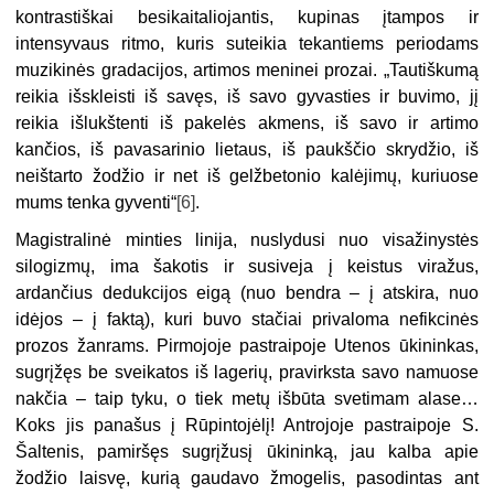
kontrastiškai besikaitaliojantis, kupinas įtampos ir
intensyvaus ritmo, kuris suteikia tekantiems periodams
muzikinės gradacijos, artimos meninei prozai. „Tautiškumą
reikia išskleisti iš savęs, iš savo gyvasties ir buvimo, jį
reikia išlukštenti iš pakelės akmens, iš savo ir artimo
kančios, iš pavasarinio lietaus, iš paukščio skrydžio, iš
neištarto žodžio ir net iš gelžbetonio kalėjimų, kuriuose
mums tenka gyventi“
[6]
.
Magistralinė minties linija, nuslydusi nuo visažinystės
silogizmų, ima šakotis ir susiveja į keistus viražus,
ardančius dedukcijos eigą (nuo bendra – į atskira, nuo
idėjos
–
į
faktą), kuri buvo stačiai privaloma nefikcinės
prozos žanrams.
Pirmojoje pastraipoje Utenos ūkininkas,
sugrįžęs be sveikatos iš lagerių, pravirksta savo namuose
nakčia – taip tyku, o tiek metų išbūta svetimam alase…
Koks jis panašus į Rūpintojėlį! Antrojoje pastraipoje S.
Šaltenis, pamiršęs sugrįžusį ūkininką, jau kalba apie
žodžio laisvę, kurią gaudavo žmogelis, pasodintas ant