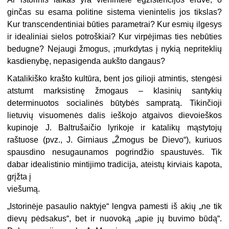
ginčas su esama politine sistema vienintelis jos tikslas?
Kur transcendentiniai būties parametrai? Kur esmių ilgesys
ir idealiniai sielos potroškiai? Kur virpėjimas ties nebūties
bedugne? Nejaugi žmogus, ¡murkdytas į nykią nepriteklių
kasdienybę, nepasigenda aukšto dangaus?
Katalikiško krašto kultūra, bent jos gilioji atmintis, stengėsi
atstumt marksistinę žmogaus – klasinių santykių
determinuotos socialinės būtybės sampratą. Tikinčioji
lietuvių visuomenės dalis ieškojo atgaivos dievoieškos
kupinoje J. Baltrušaičio lyrikoje ir katalikų mąstytojų
raštuose (pvz., J. Girniaus „Žmogus be Dievo“), kuriuos
spausdino nesugaunamos pogrindžio spaustuvės. Tik
dabar idealistinio mintijimo tradicija, ateistų kirviais kapota,
grįžta į
viešumą.
„
Istorinėje pasaulio naktyje“ lengva pamesti iš akių „ne tik
dievų pėdsakus“, bet ir nuovoką „apie jų buvimo būdą“.