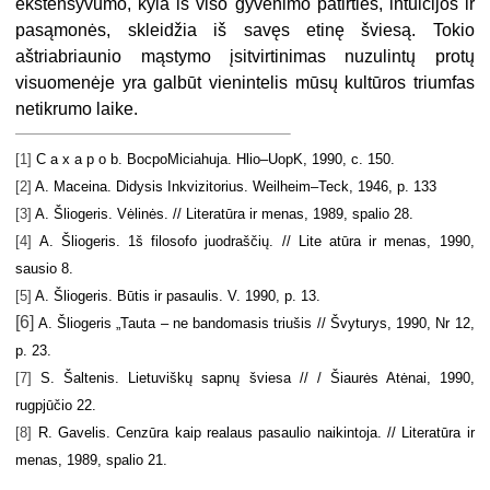
ekstensyvumo, kyla iš viso gyvenimo patirties, intuicijos ir
pasąmonės, skleidžia iš savęs etinę šviesą. Tokio
aštriabriaunio mąstymo įsitvirtinimas nuzulintų protų
visuomenėje yra galbūt vienintelis mūsų kultūros triumfas
netikrumo laike.
[1]
C a x a p o b. BocpoMiciahuja. Hlio–UopK, 1990, c. 150.
[2]
A. Maceina. Didysis Inkvizitorius. Weilheim–Teck, 1946,
p. 133
[3]
A. Šliogeris. Vėlinės. // Literatūra ir
menas, 1989, spalio 28.
[4]
A. Šliogeris. 1š filosofo juodraščių. // Lite atūra
ir menas, 1990,
sausio 8.
[5]
A. Šliogeris. Būtis ir pasaulis. V. 1990, p. 13.
[6]
A.
Šliogeris
„
Tauta
–
ne bandomasis triušis // Švyturys
, 1990, Nr 12,
p. 23.
[7]
S. Šaltenis. Lietuviškų sapnų šviesa // / Šiaurės Atėnai, 1
990,
rugpjūčio 22.
[8]
R. Gavelis. Cenzūra kaip realaus pasauli
o
naikintoja. // Literatūra ir
menas, 1989,
spalio 21.