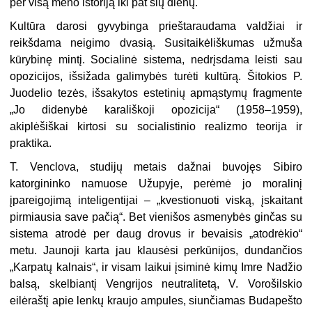
per visą meno istoriją iki pat šių dienų.
Kultūra darosi gyvybinga prieštaraudama valdžiai ir
reikšdama neigimo dvasią. Susitaikėliškumas užmuša
kūrybinę mintį. Socialinė sistema, nedrįsdama leisti sau
opozicijos, išsižada galimybės turėti kultūrą. Šitokios P.
Juodelio tezės, išsakytos estetinių apmąstymų fragmente
„Jo didenybė karališkoji opozicija“ (1958–1959),
akiplėšiškai kirtosi su socialistinio realizmo teorija ir
praktika.
T. Venclova, studijų metais dažnai buvojęs Sibiro
katorgininko namuose Užupyje, perėmė jo moralinį
įpareigojimą inteligentijai – „kvestionuoti viską, įskaitant
pirmiausia save pačią“. Bet vienišos asmenybės ginčas su
sistema atrodė per daug drovus ir bevaisis „atodrėkio“
metu. Jaunoji karta jau klausėsi perkūnijos, dundančios
„Karpatų kalnais“, ir visam laikui įsiminė kimų Imre Nadžio
balsą, skelbiantį Vengrijos neutralitetą, V. Vorošilskio
eilėraštį apie lenkų kraujo ampules, siunčiamas Budapešto