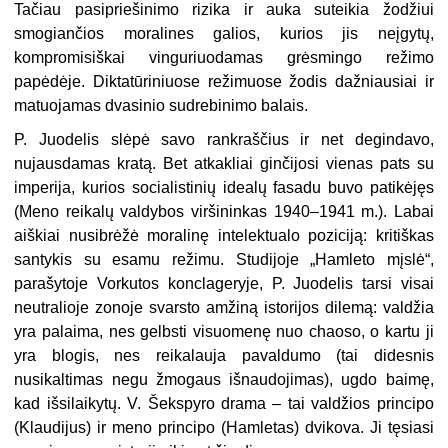
Tačiau
pasipriešinimo rizika ir auka suteikia žodžiui
smogiančios moralines galios, kurios jis neįgytų,
kompromisiškai vinguriuodamas grėsmingo režimo
papėdėje. Diktatūriniuose režimuose žodis dažniausiai ir
matuojamas dvasinio sudrebinimo balais.
P. Juodelis slėpė savo rankraščius ir net degindavo,
nujausdamas kratą. Bet atkakliai ginčijosi vienas pats su
imperija, kurios socialistinių idealų fasadu buvo patikėjęs
(Meno reikalų valdybos viršininkas 1940–1941 m.). Labai
aiškiai nusibrėžė moralinę intelektualo poziciją: kritiškas
santykis su esamu režimu.
Studijoje „Hamleto mįslė“,
parašytoje Vorkutos konclageryje, P. Juodelis tarsi visai
neutralioje zonoje svarsto amžiną istorijos dilemą: valdžia
yra palaima, nes gelbsti visuomenę nuo chaoso, o kartu ji
yra blogis, nes reikalauja pavaldumo (tai didesnis
nusikaltimas negu žmogaus išnaudojimas), ugdo baimę,
kad išsilaikytų. V. Šekspyro drama – tai valdžios principo
(Klaudijus) ir meno principo (Hamletas) dvikova. Ji tęsiasi