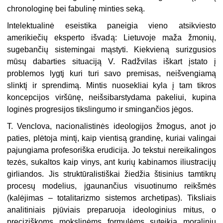
chronologinę bei fabulinę minties seką.
Intelektualinė eseistika paneigia vieno atsikviesto
amerikiečių eksperto išvad
ą
: Lietuvoje maža žmonių,
sugebančių sistemingai mąstyti.
Kiekvieną suriz
gusios
mūsų dabarties situaciją V. Radžvilas iškart įstato į
problemos lygtj kuri turi
savo premisas, neišvengiamą
slinktį
ir
sprendimą. Mintis nuosekliai kyla į tam tikros
koncepcijos viršūnę, neišsibarstydama pakeliui, kupina
loginės progresijos tikslingumo ir smingančios jėgos.
T. Venclova, nacionalistinės ideologijos žmogus, anot jo
paties, plėtoja mintį, kaip vientisą grandinę, kuriai valingai
pajungiama profesoriška erudicija. Jo tekstui nereikalingos
tezės, sukaltos kaip vinys, ant kurių kabinamos iliustracijų
girliandos. Jis struktūralistiškai žiedžia štisinius tamtikrų
procesų modelius, įgaunančius visuotinumo reikšmės
(kalėjimas
–
totalitarizmo sistemos archetipas). Tiksliais
analitiniais pjūviais preparuoja ideologinius mitus, o
preciziškoms mokslinėms formulėms suteikia moralinių