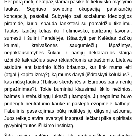
Per porą metų neatpažįstamai pasikeitė lietuviško mąstymo
laukas. Sugriu­vo sovietinę okupaciją palaikančių
koncepcijų pastoliai. Subyrėjo pati socialu­mo ideologijos
piramidė, kuriai spauda lankstėsi su pamaldžiu tikėjimu.
Tau­tos kančių kelias iki Trofimovsko, partizanų lavonai,
sumesti į šulinį Pandėlyje, iššaudyti per Kalėdas dzūkų
kaimai, kreivašonės saugumiečių išpažintys,
nepriklausomybės šūkiai ir partijų deklaracijos staiga
užpildė laikraščius
savo
rėkiančiomis antraštėmis. Lietuva
atsidūrė ant istorinio lūžio briaunos, kur link mums eiti
(atgal į kapitalizmą?), ką mums daryti (išdraskyti kolūkius?!,
kas mūsų laukia (Tbilisio skerdynės ar Europos parlamentų
pripažinimas?). Tokie bu­rniniai klausimai Iškilo nežinios,
baimės ir stebuklingų lūkesčių įtampoje. Jų negalima buvo
pridengti neutralumo kauke ir paslėpti ezopinėje kalboje.
Fabulinis pasakojimas būtų nutildęs jų dilgsintį aštrumą.
Juos reikėjo atvirai svarstyti ir spręsti liečiant pilkais pirštais
gyvybinį tautos išlikimo instinktą.
Šitą misiją galėjo atlikti tik problemiškai mąstantys