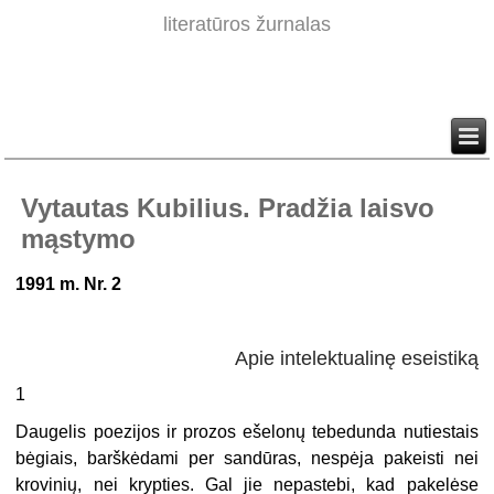
literatūros žurnalas
Vytautas Kubilius. Pradžia laisvo
mąstymo
1991 m. Nr. 2
Apie intelektualinę eseistiką
1
Daugelis poezijos ir prozos ešelonų tebedunda nutiestais
bėgiais, barškėda­mi per sandūras, nespėja pakeisti nei
krovinių, nei krypties. Gal jie nepastebi, kad pakelėse