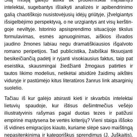
intelektai, sugeban­tys išlaikyti analizės ir apibendrinimo
galią chaotiškojo nusistovėjusių idėjų griūtyje, įžvelgiantys
išsigelbėjimo perspektyvą, o ne urzgiantys ant visų kerštin­
goje neviltyje. Istorinio apsisprendimo situacijoje tikslus
formula
vimas, esmės
apnuoginimas, aiškios išvados
jaudino žmones labiau negu dramatiškiausios išgalvoto
romano peripetijos. Tad publicistika, žaibiškai fiksuojanti
besikeičiančią padėtį ir ryjanti visokiausius faktus, taip pat
eseistika, skausmingai žiedžianti žmogaus patirties ir
tautos likimo modelius, netikėtai atsidūrė žaidimų aikštės
viduryje ir pastūmėjo kitus literatūros žanrus link atsarginių
suolelio.
Tačiau iš kur galėjo atsirasti kieti ir skvarbūs intelektai
lietuvių spaudoje, kur ištisus dešimtmečius vešėjo
iliustratyvinis rašymas pagal duotas tezes ir patižusi
empirinė mąstysena be vertės kriterijų? Vieni staiga iššoko
iš vidines emigracijos kiauto, kuriame slėpė savo maištingą
nepasitenkinimą ir kategoriškus sprendimus (J. Juškaitis).