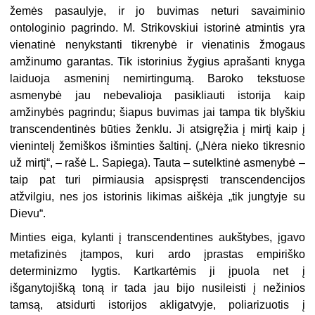
žemės pasaulyje, ir jo buvimas neturi savaiminio
ontologinio pagrindo. M. Strikovskiui istorinė atmintis yra
vienatinė nenykstanti tikrenybė ir vienatinis žmogaus
amžinumo garantas. Tik istorinius žygius aprašanti knyga
laiduoja asmeninį nemirtingumą. Baroko tekstuose
asmenybė jau nebevalioja
pasikliau
ti istorija kaip
amžinybės pagrindu; šiapus buvimas jai tampa tik blyškiu
transcendentinės būties ženklu. Ji atsigręžia į mirtį kaip į
vienintelį žemiškos išminties šaltinį. (
„
Nėra nieko tikresnio
už mirtį
“
,
–
rašė L. Sapiega). Tauta
–
sutelktinė asmenybė
–
taip pat turi pirmiausia apsispręsti transcendencijos
at
žvilgiu, nes jos istorinis likimas aiškėja
„
tik jungtyje su
Dievu
“
.
Minties eiga, kylanti į transcendentines aukštybes, įgavo
metafizinės įtampos, kuri ardo įprastas empiriško
determinizmo lygtis. Kartkartėmis ji įpuola net į
išganytojišką toną ir tada jau bijo nusileisti į nežinios
tamsą, atsidurti istorijos akligatvyje, poliarizuotis į