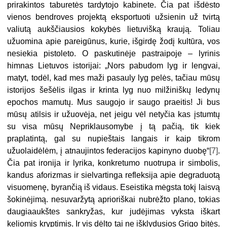
prirakintos taburetės tardytojo kabinete. Čia pat išdėsto
vienos bendroves projektą eksportuoti užsienin už tvirtą
valiutą aukščiausios kokybės lietuvišką kraują. Toliau
užuomina apie pareigūnus, kurie, išgirdę žodį kultūra,
vos
nesiekia pistoleto. O paskutinėje pastraipoje – lyrinis
himnas Lietuvos istorijai: „Nors pabudom lyg ir lengvai,
matyt, todėl, kad mes maži pasauly lyg pelės, tačiau mūsų
istorijos šešėlis ilgas ir krinta lyg nuo milžiniškų ledynų
epochos mamutų. Mus saugojo ir saugo praeitis! Ji bus
mūsų atilsis ir užuovėja, net jeigu vėl netyčia kas įstumtų
su visa mūsų Nepriklausomybe į tą pačią, tik kiek
praplatintą, gal su nupieštais langais ir kaip tikrom
užuolaidėlėm, į atnaujintos federacijos kapinyno duobę“
[7]
.
Čia pat ironija ir lyrika, konkretumo nuotrupa ir simbolis,
kandus aforizmas ir sielvartinga refleksija apie degraduotą
visuomenę, byrančią iš vidaus. Eseistika mėgsta tokį laisvą
šokinėjimą. nesuvaržytą aprioriškai nubrėžto plano, tokias
daugiaaukštes sankryžas, kur judėjimas vyksta iškart
keliomis kryptimis. Ir vis dėlto tai ne išklydusios Grigo bitės.