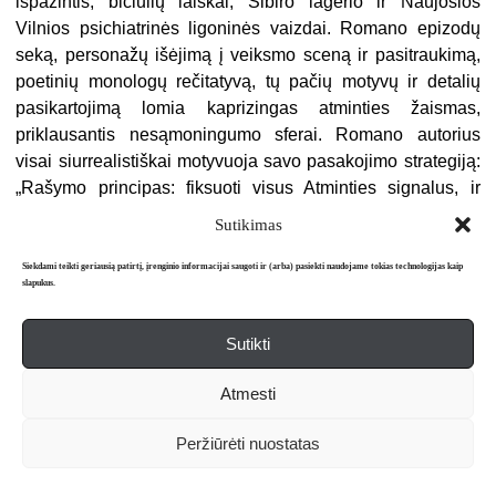
išpažintis, bičiulių laiškai, Sibiro lagerio ir Naujosios
Vilnios psichiatrinės ligoninės vaizdai. Romano epizodų
seką, personažų išėjimą į veiksmo sceną ir pasitraukimą,
poetinių monologų rečitatyvą, tų pačių motyvų ir detalių
pasikartojimą lomia kaprizingas atminties žaismas,
priklausantis nesąmoningumo sferai. Romano autorius
visai siurrealistiškai motyvuoja savo pasakojimo strategiją:
„Rašymo principas: fiksuoti visus Atminties signalus, ir
fiksuoti juos tokia tvarka, kokia Ji juos siunčia“ (p. 86).
Sutikimas
Atsisakęs logizuotos struktūros, toks pasakojimas jau
nebegali būti užbaigtas, o tol keliaus „praeities
Siekdami teikti geriausią patirtį, įrenginio informacijai saugoti ir (arba) pasiekti naudojame tokias technologijas kaip
slapukus.
kūlgrindomis“, svaidys strėles „į amžinosios tamsos
gelmes“, kol nenutils Atminties signalai (jau parašyti keturi
Sutikti
„Vilko dantų karolių“ tomai).
Pamišusio herojaus grimasos nuvingiuoja ir lietuviško
Atmesti
eilėraščio tekstais, akinamos ne tik istorijos sukrėtimų
24
Peržiūrėti nuostatas
(„Turėjai Žūti, / o išlikai“
), bet ir siurrealizmo literatūrinės
mokyklos atgarsių.