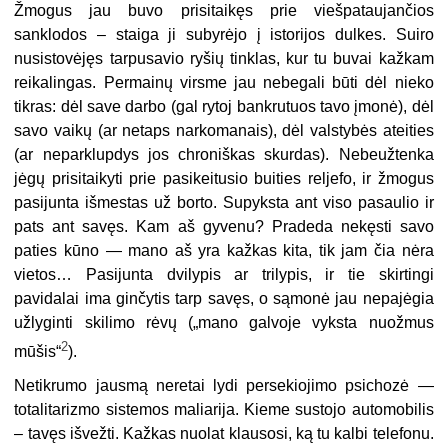
Žmogus jau buvo prisitaikęs prie viešpataujančios
sanklodos – staiga ji subyrėjo į istorijos dulkes. Suiro
nusistovėjęs tarpusavio ryšių tinklas, kur tu buvai kažkam
reikalingas. Permainų virsme jau nebegali būti dėl nieko
tikras: dėl save darbo (gal rytoj bankrutuos tavo įmonė), dėl
savo vaikų (ar netaps narkomanais), dėl valstybės ateities
(ar neparklupdys jos chroniškas skurdas). Nebeužtenka
jėgų prisitaikyti prie pasikeitusio buities reljefo, ir žmogus
pasijunta išmestas už borto. Supyksta ant viso pasaulio ir
pats ant savęs. Kam aš gyvenu? Pradeda nekęsti savo
paties kūno — mano aš yra kažkas kita, tik jam čia nėra
vietos… Pasijunta dvilypis ar trilypis, ir tie skirtingi
pavidalai ima ginčytis tarp savęs, o sąmonė jau nepajėgia
užlyginti skilimo rėvų („mano galvoje vyksta nuožmus
2
mūšis“
).
Netikrumo jausmą neretai lydi persekiojimo psichozė —
totalitarizmo sistemos maliarija. Kieme sustojo automobilis
– tavęs išvežti. Kažkas nuolat klausosi, ką tu kalbi telefonu.