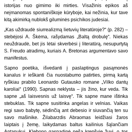
istorijas nuo gimimo iki mirties. Visažinis epikos aš
neįmanomas spontaniškoje kūryboje, kai nežinia, kur tave
kitą akimirką nublokš giluminės psichikos judesiai.
„
Kas uždraudė siurrealizmą lietuvių literatūroje?“ (p. 282) –
stebėjosi A. Škėma, rašydamas „Baltą drobulę“. Niekas
neuždraudė, bet jis lėtai skverbėsi į literatūrą, nesupurtytą
S. Freudo atradimų, kuriais A. Bretonas argumentavo savo
manifestus.
Sapno poetika, išvedanti į paslaptingus pasąmonės
kanalus ir ieškanti čia nuostabumo patirties, pirmą kartą
ryškiau prabilo Leonardo Gutausko romane „Vilko dantų
karoliai“ (1990). Sapnas neklysta – jis žino, kur veda. Tik
sapne „aš laisvesnis už laisvę“. Tik sapne mane ištinka
stebuklas. Tik sapne susitinka angelas ir velnias. Vaikas
regi savo babytę, sėdinčią ant debesio ir siuvančią ten su
savo mašinike. Žilabarzdis Abraomas leidžiasi žaros
laiptais į žemę, laikydamas baltus kailinius šąlančiam
Antanukui. Klebono gaspadinė neša krepšyje žuvį, o tos