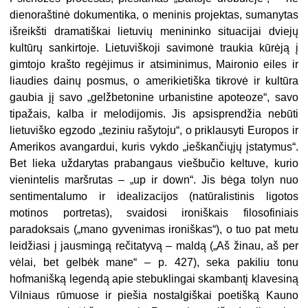
dienoraštinė dokumentika, o meninis projektas, sumanytas
išreikšti dramatiškai lietuvių menininko situacijai dviejų
kultūrų sankirtoje. Lietuviškoji savimonė traukia kūrėją į
gimtojo krašto regėjimus ir atsiminimus, Maironio eiles ir
liaudies dainų posmus, o amerikietiška tikrovė ir kultūra
gaubia jį savo „gelžbetonine urbanistine apoteoze“, savo
tipažais, kalba ir melodijomis. Jis apsisprendžia nebūti
lietuviško egzodo „teziniu rašytoju“, o priklausyti Europos ir
Amerikos avangardui, kuris vykdo „ieškančiųjų įstatymus“.
Bet lieka uždarytas prabangaus viešbučio keltuve, kurio
vienintelis maršrutas – „up ir down“. Jis bėga tolyn nuo
sentimentalumo ir idealizacijos (natūralistinis ligotos
motinos portretas), svaidosi ironiškais filosofiniais
paradoksais („mano gyvenimas ironiškas“), o tuo pat metu
leidžiasi į jausmingą rečitatyvą – maldą („Aš žinau, aš per
vėlai, bet gelbėk mane“ – p. 427), seka pakiliu tonu
hofmanišką legendą apie stebuklingai skambantį klavesiną
Vilniaus rūmuose ir piešia nostalgiškai poetišką Kauno