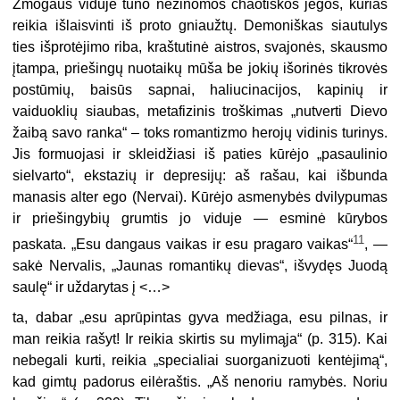
Žmogaus viduje tūno nežinomos chaotiškos jėgos, kurias
reikia išlaisvinti iš proto gniaužtų. Demoniškas siautulys
ties išprotėjimo riba, kraštutinė aistros, svajonės, skausmo
įtampa, priešingų nuotaikų mūša be jokių išorinės tikrovės
postūmių, baisūs sapnai, haliucinacijos, kapinių ir
vaiduoklių siaubas, metafizinis troškimas „nutverti Dievo
žaibą savo ranka“ – toks romantizmo herojų vidinis turinys.
Jis formuojasi ir skleidžiasi iš paties kūrėjo „pasaulinio
sielvarto“, ekstazių ir depresijų: aš rašau, kai išbunda
manasis alter ego (Nervai). Kūrėjo asmenybės dvilypumas
ir priešingybių grumtis jo viduje — esminė kūrybos
11
paskata. „Esu dangaus vaikas ir esu pragaro vaikas“
, —
sakė Nervalis, „Jaunas romantikų dievas“, išvydęs Juodą
saulę“ ir uždarytas į
<…>
ta, dabar „esu aprūpintas gyva medžiaga, esu pilnas, ir
man reikia rašyt! Ir reikia skirtis su mylimąja“ (p. 315). Kai
nebegali kurti, reikia „specialiai suorganizuoti kentėjimą“,
kad gimtų padorus eilėraštis. „Aš nenoriu ramybės. Noriu