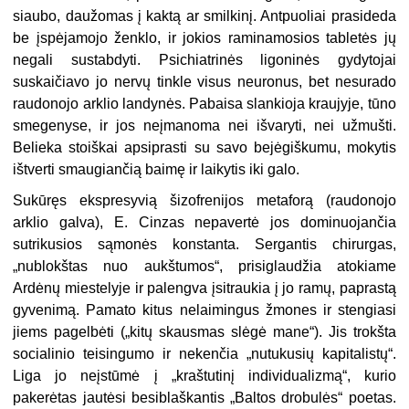
siaubo, daužomas į kaktą ar smilkinį. Antpuoliai prasideda
be įspėjamojo ženklo, ir jokios raminamosios tabletės jų
negali sustabdyti. Psichiatrinės ligoninės gydytojai
suskaičiavo jo nervų tinkle visus neuronus, bet nesurado
raudonojo arklio landynės. Pabaisa slankioja kraujyje, tūno
smegenyse, ir jos neįmanoma nei išvaryti, nei užmušti.
Belieka stoiškai apsiprasti su savo bejėgiškumu, mokytis
ištverti smaugiančią baimę ir laikytis iki galo.
Sukūręs ekspresyvią šizofrenijos metaforą (raudonojo
arklio galva), E. Cinzas nepavertė jos dominuojančia
sutrikusios sąmonės konstanta. Sergantis chirurgas,
„nublokštas nuo aukštumos“, prisiglaudžia atokiame
Ardėnų miestelyje ir palengva įsitraukia į jo ramų, paprastą
gyvenimą. Pamato kitus nelaimingus žmones ir stengiasi
jiems pagelbėti („kitų skausmas slėgė mane“). Jis trokšta
socialinio teisingumo ir nekenčia „nutukusių kapitalistų“.
Liga jo neįstūmė į „kraštutinį individualizmą“, kurio
pakerėtas jautėsi besiblaškantis „Baltos drobulės“ poetas.