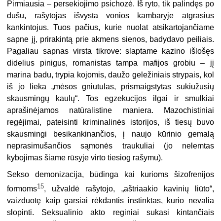
Pirmiausia – persekiojimo psichozė. Iš ryto, tik palindęs po
dušu, rašytojas išvysta vonios kambaryje atgrasius
kankintojus. Tuos pačius, kurie nuolat atsikartojančiame
sapne jį, prirakintą prie akmens sienos, badydavo peiliais.
Pagaliau sapnas virsta tikrove: slaptame kazino išlošęs
didelius pinigus, romanistas tampa mafijos grobiu – jį
marina badu, trypia kojomis, daužo geležiniais strypais, kol
iš jo lieka „mėsos gniutulas, prismaigstytas sukiužusių
skausmingų kaulų“. Tos egzekucijos ilgai ir smulkiai
aprašinėjamos natūralistine maniera. Mazochistiniai
regėjimai, pateisinti kriminalinės istorijos, iš tiesų buvo
skausmingi besikankinančios, į naujo kūrinio gemalą
neprasimušančios sąmonės traukuliai (jo nelemtas
kybojimas šiame rūsyje virto tiesiog rašymu).
Sekso demonizacija, būdinga kai kurioms
šizofrenijos
15
formoms
, užvaldė rašytojo, „aštriaakio kavinių liūto“,
vaizduotę kaip garsiai rėkdantis instinktas, kurio nevalia
slopinti. Seksualinio akto reginiai sukasi kintančiais