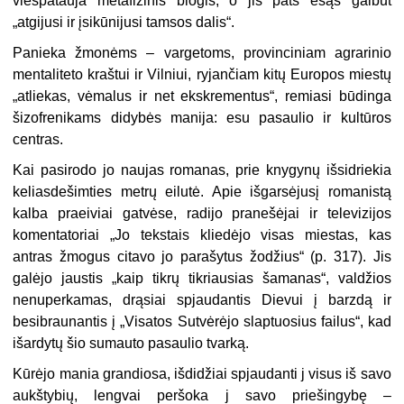
viešpatauja metafizinis blogis, o jis pats esąs galbūt
„atgijusi ir įsikūnijusi tamsos dalis“.
Panieka žmonėms – vargetoms, provinciniam agrarinio
mentaliteto kraštui ir Vilniui, ryjančiam kitų Europos miestų
„atliekas, vėmalus ir net ekskrementus“, remiasi būdinga
šizofrenikams didybės manija: esu pasaulio ir kultūros
centras.
Kai pasirodo jo naujas romanas, prie knygynų išsidriekia
keliasdešimties metrų eilutė. Apie išgarsėjusį romanistą
kalba praeiviai gatvėse, radijo pranešėjai ir televizijos
komentatoriai „Jo tekstais kliedėjo visas miestas, kas
antras žmogus citavo jo parašytus žodžius“ (p. 317). Jis
galėjo jaustis „kaip tikrų tikriausias šamanas“, valdžios
nenuperkamas, drąsiai spjaudantis Dievui į barzdą ir
besibraunantis į „Visatos Sutvėrėjo slaptuosius failus“, kad
išardytų šio sumauto pasaulio tvarką.
Kūrėjo mania grandiosa, išdidžiai spjaudanti j visus iš savo
aukštybių, lengvai peršoka j savo priešingybę –