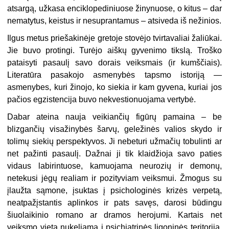
atsargą, užkasa enciklopediniuose žinynuose, o kitus – dar
nematytus, keistus ir nesuprantamus – atsiveda iš nežinios.
Ilgus metus priešakinėje gretoje stovėjo tvirtavaliai žaliūkai.
Jie buvo protingi. Turėjo aiškų gyvenimo tikslą. Troško
pataisyti pasaulį savo dorais veiksmais (ir kumščiais).
Literatūra pasakojo asmenybės tapsmo istoriją —
asmenybes, kuri žinojo, ko siekia ir kam gyvena, kuriai jos
pačios egzistencija buvo nekvestionuojama vertybė.
Dabar ateina nauja veikiančių figūrų pamaina – be
blizgančių visažinybės šarvų, geležinės valios skydo ir
tolimų siekių perspektyvos. Ji nebeturi užmačių tobulinti ar
net pažinti pasaulį. Dažnai ji tik klaidžioja savo paties
vidaus labirintuose, kamuojama neurozių ir demonų,
netekusi jėgų realiam ir pozityviam veiksmui. Žmogus su
įlaužta sąmone, įsuktas į psichologinės krizės verpetą,
neatpažįstantis aplinkos ir pats savęs, darosi būdingu
šiuolaikinio romano ar dramos herojumi. Kartais net
veiksmo vieta nukeliama į psichiatrinės ligoninės teritoriją,