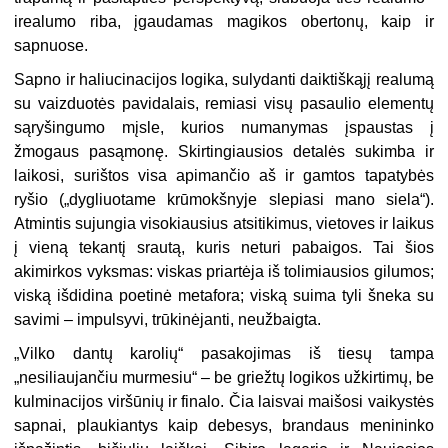
irealumo riba, įgaudamas magikos obertonų, kaip ir
sapnuose.
Sapno ir haliucinacijos logika, sulydanti daiktiškąjį realumą
su vaizduotės pavidalais, remiasi visų pasaulio elementų
sąryšingumo mįsle, kurios numanymas įspaustas į
žmogaus pasąmonę. Skirtingiausios detalės sukimba ir
laikosi, surištos visa apimančio aš ir gamtos tapatybės
ryšio („dygliuotame krūmokšnyje slepiasi mano siela“).
Atmintis sujungia visokiausius atsitikimus, vietoves ir laikus
į vieną tekantį srautą, kuris neturi pabaigos. Tai šios
akimirkos vyksmas: viskas priartėja iš tolimiausios gilumos;
viską išdidina poetinė metafora; viską suima tyli šneka su
savimi – impulsyvi, trūkinėjanti, neužbaigta.
„
Vilko dantų karolių“ pasakojimas iš tiesų tampa
„nesiliaujančiu murmesiu“ – be griežtų logikos užkirtimų, be
kulminacijos viršūnių ir finalo. Čia laisvai maišosi vaikystės
sapnai, plaukiantys kaip debesys, brandaus menininko