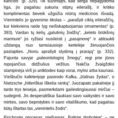
kančios“ (p. 329). Tik sužinojęs, kad serga nepagydoma
liga, jis pagaliau sukuria stiprų eilėraštį, ir kritiko
komplimentas beveik užgožia niūrią medicinos išvadą.
Vienintelis jo gyvenimo tikslas – „parašyti ciklą eilėraščių,
kur kiekviena raide lyg neišskaptuojamas ornamentas“ (p.
393). Vardan tų kelių „galutinių žodžių“, „keleto brūkšnių
marmure“ jis ryžtasi nusileisti į „pasąmonę“ ir atitraukti
uždangą nuo tamsiausioje kertelėje žėruojančios
paslapties. „Noriu aprašyti slydimą į prarają“ (p. 332).
Pajunta savyje „paleontologinį žmogų“, regi prie jūros
ropojančius didžiulius vėžlius. Nakčia žvaigždės
slampinėja virš jo antklodes kaip vorai, mylisi arba kaunasi.
Viešbučio kafeterijoje pasirodo Kafka, „liūdnas žydas“, o
Nietzsche „hitleriškai iškelia ranką“. Juozapato pakalnėje jį
tardo trys teisėjai, pasmerkdami gailestingiausiai mirčiai –
sudeginti. Jis desperatiškai šaukiasi savo vaikystės ir savo
mirties, savo beprotybės ir savo vitališkumo, kad pagaliau
būtų ištartas tas „vienintelis žodis“.
Psichozės procesas, piešiamas „Baltoje drobulėje“, – ne