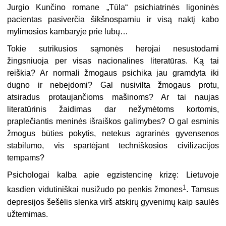
Jurgio Kunčino romane „Tūla“ psichiatrinės ligoninės
pacientas pasiverčia šikšnosparniu ir visą naktį kabo
mylimosios kambaryje prie lubų…
Tokie sutrikusios sąmonės herojai nesustodami
žingsniuoja per visas nacionalines literatūras. Ką tai
reiškia? Ar normali žmogaus psichika jau gramdyta iki
dugno ir nebeįdomi? Gal nusivilta žmogaus protu,
atsiradus protaujančioms mašinoms? Ar tai naujas
literatūrinis žaidimas dar nežymėtoms kortomis,
praplečiantis meninės išraiškos galimybes? O gal esminis
žmogus būties pokytis, netekus agrarinės gyvensenos
stabilumo, vis spartėjant techniškosios civilizacijos
tempams?
Psichologai kalba apie egzistencinę krizę: Lietuvoje
1
kasdien vidutiniškai nusižudo po penkis žmones
. Tamsus
depresijos šešėlis slenka virš atskirų gyvenimų kaip saulės
užtemimas.