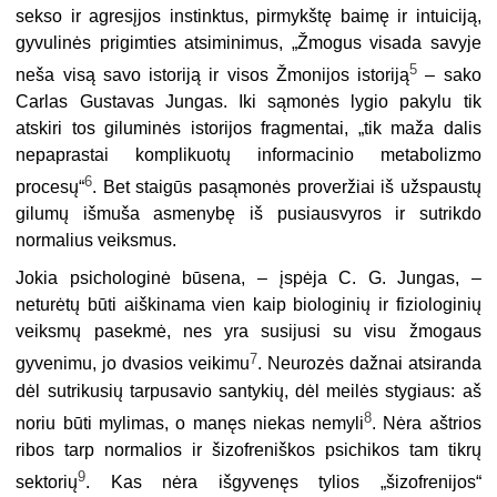
sekso ir agresįjos instinktus, pirmykštę baimę ir intuiciją,
gyvulinės prigimties atsiminimus, „Žmogus visada savyje
5
neša visą savo istoriją ir visos Žmonijos istoriją
– sako
Carlas Gustavas Jungas. Iki sąmonės lygio pakylu tik
atskiri tos giluminės istorijos fragmentai, „tik maža dalis
nepaprastai komplikuotų informacinio metabolizmo
6
procesų“
. Bet staigūs pasąmonės proveržiai iš užspaustų
gilumų išmuša asmenybę iš pusiausvyros ir sutrikdo
normalius veiksmus.
Jokia psichologinė būsena, – įspėja C. G. Jungas, –
neturėtų būti aiškinama vien kaip biologinių ir fiziologinių
veiksmų pasekmė, nes yra susijusi su visu žmogaus
7
gyvenimu, jo dvasios veikimu
. Neurozės dažnai atsiranda
dėl sutrikusių tarpusavio santykių, dėl meilės stygiaus: aš
8
noriu būti mylimas, o manęs niekas nemyli
. Nėra aštrios
ribos tarp normalios ir šizofreniškos psichikos tam tikrų
9
sektorių
. Kas nėra išgyvenęs tylios „šizofrenijos“