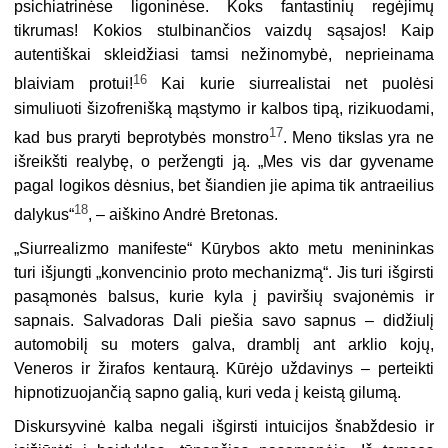
psichiatrinėse ligoninėse. Koks fantastinių regėjimų
tikrumas! Kokios stulbinančios vaizdų sąsajos! Kaip
autentiškai skleidžiasi tamsi nežinomybė, neprieinama
16
blaiviam protui!
Kai kurie siurrealistai net puolėsi
simuliuoti šizofrenišką mąstymo ir kalbos tipą, rizikuodami,
17
kad bus praryti beprotybės monstro
. Meno tikslas yra ne
išreikšti realybę, o peržengti ją. „Mes vis dar gyvename
pagal logikos dėsnius, bet šiandien jie apima tik antraeilius
18
dalykus“
, – aiškino Andrė Bretonas.
„
Siurrealizmo manifeste“ Kūrybos akto metu menininkas
turi išjungti „konvencinio proto mechanizmą“. Jis turi išgirsti
pasąmonės balsus, kurie kyla į paviršių svajonėmis ir
sapnais. Salvadoras Dali piešia savo sapnus – didžiulį
automobilį su moters galva, dramblį ant arklio kojų,
Veneros ir žirafos kentaurą. Kūrėjo uždavinys – perteikti
hipnotizuojančią sapno galią, kuri veda į keistą gilumą.
Diskursyvinė kalba negali išgirsti intuicijos šnabždesio ir