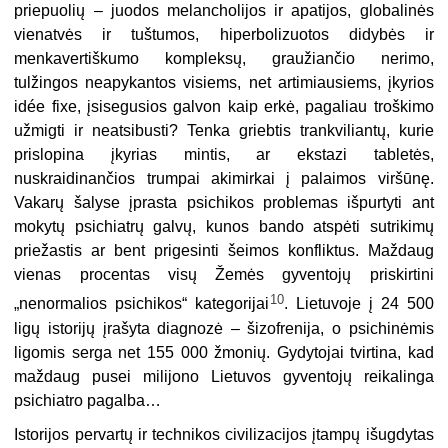
priepuolių – juodos melancholijos ir apatijos, globalinės
vienatvės ir tuštumos, hiperbolizuotos didybės ir
menkavertiškumo kompleksų, graužiančio nerimo,
tulžingos neapykantos visiems, net artimiausiems, įkyrios
idée fixe, įsisegusios galvon kaip erkė, pagaliau troškimo
užmigti ir neatsibusti? Tenka griebtis trankviliantų, kurie
prislopina įkyrias mintis, ar ekstazi tabletės,
nuskraidinančios trumpai akimirkai į palaimos viršūnę.
Vakarų šalyse įprasta psichikos problemas išpurtyti ant
mokytų psichiatrų galvų, kunos bando atspėti sutrikimų
priežastis ar bent prigesinti šeimos konfliktus. Maždaug
vienas procentas visų Žemės gyventojų priskirtini
10
„nenormalios psichikos“ kategorijai
. Lietuvoje į 24 500
ligų istorijų įrašyta diagnozė – šizofrenija, o psichinėmis
ligomis serga net 155 000 žmonių. Gydytojai tvirtina, kad
maždaug pusei milijono Lietuvos gyventojų reikalinga
psichiatro pagalba…
Istorijos pervartų ir technikos civilizacijos įtampų išugdytas