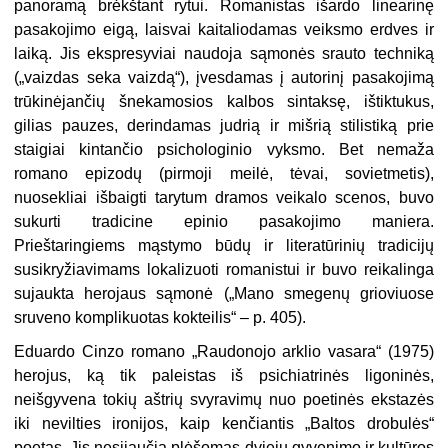
panoramą brėkštant rytui. Romanistas išardo linearinę
pasakojimo eigą, laisvai kaitaliodamas veiksmo erdves ir
laiką. Jis ekspresyviai naudoja sąmonės srauto techniką
(„vaizdas seka vaizdą“), įvesdamas į autorinį pasakojimą
trūkinėjančių šnekamosios kalbos sintaksę, ištiktukus,
gilias pauzes, derindamas judrią ir mišrią stilistiką prie
staigiai kintančio psichologinio vyksmo. Bet nemaža
romano epizodų (pirmoji meilė, tėvai, sovietmetis),
nuosekliai išbaigti tarytum dramos veikalo scenos, buvo
sukurti tradicine epinio pasakojimo maniera.
Prieštaringiems mąstymo būdų ir literatūrinių tradicijų
susikryžiavimams lokalizuoti romanistui ir buvo reikalinga
sujaukta herojaus sąmonė („Mano smegenų grioviuose
sruveno komplikuotas kokteilis“ – p. 405).
Eduardo Cinzo romano „Raudonojo arklio vasara“ (1975)
herojus, ką tik paleistas iš psichiatrinės ligoninės,
neišgyvena tokių aštrių svyravimų nuo poetinės ekstazės
iki nevilties ironijos, kaip kenčiantis „Baltos drobulės“
poetas. Jis nesijaučia plėšomas dviejų gyvenimo ir kultūros