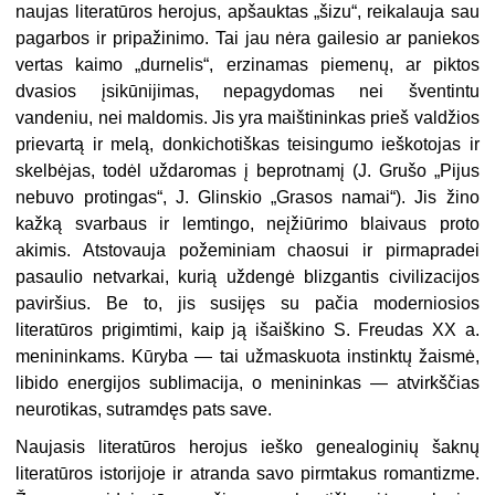
naujas literatūros herojus, apšauktas „šizu“, reikalauja sau
pagarbos ir pripažinimo. Tai jau nėra gailesio ar paniekos
vertas kaimo „durnelis“, erzinamas piemenų, ar piktos
dvasios įsikūnijimas, nepagydomas nei šventintu
vandeniu, nei maldomis. Jis yra maištininkas prieš valdžios
prievartą ir melą, donkichotiškas teisingumo ieškotojas ir
skelbėjas, todėl uždaromas į beprotnamį (J. Grušo „Pijus
nebuvo protingas“, J. Glinskio „Grasos namai“). Jis žino
kažką svarbaus ir lemtingo, neįžiūrimo blaivaus proto
akimis. Atstovauja požeminiam chaosui ir pirmapradei
pasaulio netvarkai, kurią uždengė blizgantis civilizacijos
paviršius. Be to, jis susijęs su pačia moderniosios
literatūros prigimtimi, kaip ją išaiškino S. Freudas XX a.
menininkams. Kūryba — tai užmaskuota instinktų žaismė,
libido energijos sublimacija, o menininkas — atvirkščias
neurotikas, sutramdęs pats save.
Naujasis literatūros herojus ieško genealoginių šaknų
literatūros istorijoje ir atranda savo pirmtakus romantizme.