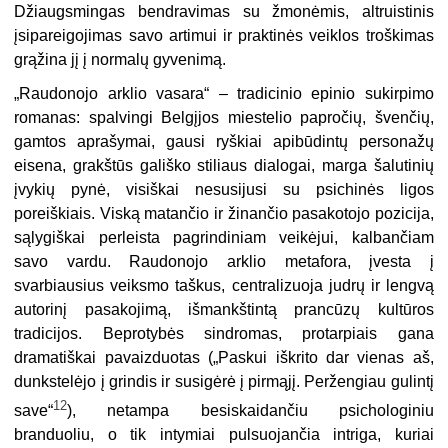
Džiaugsmingas bendravimas su žmonėmis, altruistinis
įsipareigojimas savo artimui ir praktinės veiklos troškimas
grąžina jį į normalų gyvenimą.
„
Raudonojo arklio vasara“ – tradicinio epinio sukirpimo
romanas: spalvingi Belgįjos miestelio papročių, švenčių,
gamtos aprašymai, gausi ryškiai apibūdintų personažų
eisena, grakštūs gališko stiliaus dialogai, marga šalutinių
įvykių pynė, visiškai nesusijusi su psichinės ligos
poreiškiais. Viską matančio ir žinančio pasakotojo pozicija,
sąlygiškai perleista pagrindiniam veikėjui, kalbančiam
savo vardu. Raudonojo arklio metafora, įvesta į
svarbiausius veiksmo taškus, centralizuoja judrų ir lengvą
autorinį pasakojimą, išmankštintą prancūzų kultūros
tradicijos. Beprotybės sindromas, protarpiais gana
dramatiškai pavaizduotas („Paskui iškrito dar vienas aš,
dunkstelėjo į grindis ir susigėrė į pirmąjį. Peržengiau gulintį
12
save“
), netampa besiskaidančiu psichologiniu
branduoliu, o tik intymiai pulsuojančia intriga, kuriai