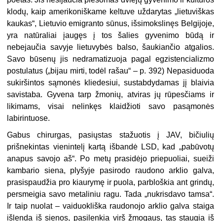
klodų, kaip amerikoniškame keltuve uždarytas „lietuviškas
kaukas“, Lietuvio emigranto sūnus, išsimokslinęs Belgijoje,
yra natūraliai įaugęs į tos šalies gyvenimo būdą ir
nebejaučia savyje lietuvybės balso, šaukiančio atgalios.
Savo būsenų jis nedramatizuoja pagal egzistencializmo
postulatus („bijau mirti, todėl rašau“ – p. 392) Nepasiduoda
sukiršintos sąmonės kliedesiui, sustabdydamas jį blaivia
savistaba. Gyvena tarp žmonių, atviras jų rūpesčiams ir
likimams, visai nelinkęs klaidžioti savo pasąmonės
labirintuose.
Gabus chirurgas, pasiųstas stažuotis į JAV, bičiulių
prišnekintas vienintelį kartą išbandė LSD, kad „pabūvotų
anapus savojo aš“. Po metų prasidėjo priepuoliai, sueiži
kambario siena, plyšyje pasirodo raudono arklio galva,
prasispaudžia pro kiaurymę ir puola, parbloškia ant grindų,
persmeigia savo metaliniu ragu. Tada „nukrisdavo tamsa“.
Ir taip nuolat – vaiduokliška raudonojo arklio galva staiga
išlenda iš sienos, pasilenkia virš žmogaus, tas staugia iš