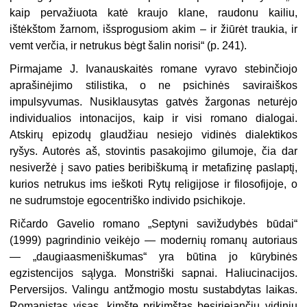
kaip pervažiuota katė kraujo klane, raudonu kailiu,
ištėkštom žarnom, išsprogusiom akim – ir žiūrėt traukia, ir
vemt verčia, ir netrukus bėgt šalin norisi“ (p. 241).
Pirmajame J. Ivanauskaitės romane vyravo stebinčiojo
aprašinėjimo stilistika, o ne psichinės saviraiškos
impulsyvumas. Nusiklausytas gatvės žargonas neturėjo
individualios intonacijos, kaip ir visi romano dialogai.
Atskirų epizodų glaudžiau nesiejo vidinės dialektikos
ryšys. Autorės aš, stovintis pasakojimo gilumoje, čia dar
nesiveržė į savo paties beribiškumą ir metafizinę paslaptį,
kurios netrukus ims ieškoti Rytų religijose ir filosofijoje, o
ne sudrumstoje egocentriško individo psichikoje.
Ričardo Gavelio romano „Septyni savižudybės būdai“
(1999) pagrindinio veikėjo — modernių romanų autoriaus
— „daugiaasmeniškumas“ yra būtina jo kūrybinės
egzistencijos sąlyga. Monstriški sapnai. Haliucinacijos.
Perversijos. Valingu antžmogio mostu sustabdytas laikas.
Romanistas visas „kimšte prikimštas besiriejančių vidinių