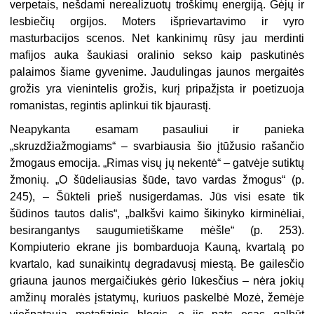
verpetais, nešdami nerealizuotų troškimų energiją. Gėjų ir
lesbiečių orgijos. Moters išprievartavimo ir vyro
masturbacijos scenos. Net kankinimų rūsy jau merdinti
mafijos auka šaukiasi oralinio sekso kaip paskutinės
palaimos šiame gyvenime. Jaudulingas jaunos mergaitės
grožis yra vienintelis grožis, kurį pripažįsta ir poetizuoja
romanistas, regintis aplinkui tik bjaurastį.
Neapykanta esamam pasauliui ir panieka
„skruzdžiažmogiams“ – svarbiausia šio įtūžusio rašančio
žmogaus emocija. „Rimas visų jų nekentė“ – gatvėje sutiktų
žmonių. „O šūdeliausias šūde, tavo vardas žmogus“ (p.
245), – Šūkteli prieš nusigerdamas. Jūs visi esate tik
šūdinos tautos dalis“, „balkšvi kaimo šikinyko kirminėliai,
besirangantys saugumietiškame mėšle“ (p. 253).
Kompiuterio ekrane jis bombarduoja Kauną, kvartalą po
kvartalo, kad sunaikintų degradavusį miestą. Be gailesčio
griauna jaunos mergaičiukės gėrio lūkesčius – nėra jokių
amžinų moralės įstatymų, kuriuos paskelbė Mozė, žemėje