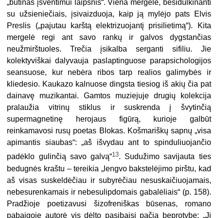
„būtinas įšventimui laipsnis“. Viena mergelė, besidulkinanti
su užsieniečiais, įsivaizduoja, kaip ją mylėjo pats Elvis
Preslis („pajutau karštą elektrizuojantį prisilietimą“). Kita
mergelė regi ant savo rankų ir galvos dygstančias
neužmirštuoles. Trečia įsikalba serganti sifiliu. Jie
kolektyviškai dalyvauja paslaptinguose parapsichologijos
seansuose, kur nebėra ribos tarp realios galimybės ir
kliedesio. Kaukazo kalnuose dingsta tiesiog iš akių čia pat
dainavę muzikantai. Gamtos muziejuje drugių kolekcija
pralaužia vitrinų stiklus ir suskrenda į švytinčią
supermagnetinę herojaus figūrą, kurioje galbūt
reinkamavosi rusų poetas Blokas. Košmariškų sapnų „visa
apimantis siaubas“: „aš išvydau ant to spinduliuojančio
13
padėklo gulinčią savo galvą“
. Sudužimo savijauta ties
bedugnės kraštu – tereikia „lengvo bakstelėjimo pirštu, kad
aš visas suskeldėčiau ir subyrėčiau nesuskaičiuojamais,
nebesurenkamais ir nebesulipdomais gabalėliais“ (p. 158).
Pradžioje poetizavusi šizofreniškas būsenas, romano
pabaigoje autorė vis dėlto pasibaisi pačia beprotybe: „Ji