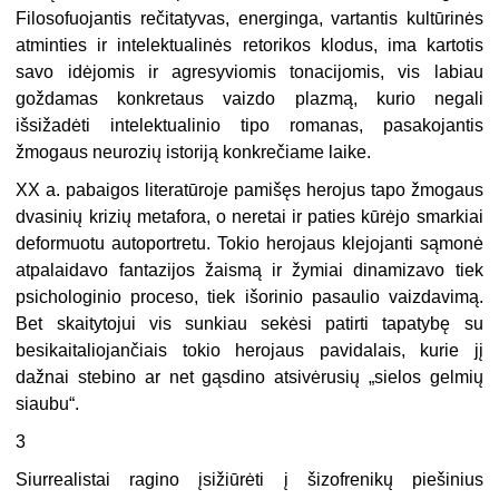
Filosofuojantis rečitatyvas, energinga, vartantis kultūrinės
atminties ir intelektualinės retorikos klodus, ima kartotis
savo idėjomis ir agresyviomis tonacijomis, vis labiau
goždamas konkretaus vaizdo plazmą, kurio negali
išsižadėti intelektualinio tipo romanas, pasakojantis
žmogaus neurozių istoriją konkrečiame laike.
XX a. pabaigos literatūroje pamišęs herojus tapo žmogaus
dvasinių krizių metafora, o neretai ir paties kūrėjo smarkiai
deformuotu autoportretu. Tokio herojaus klejojanti sąmonė
atpalaidavo fantazijos žaismą ir žymiai dinamizavo tiek
psichologinio proceso, tiek išorinio pasaulio vaizdavimą.
Bet skaitytojui vis sunkiau sekėsi patirti tapatybę su
besikaitaliojančiais tokio herojaus pavidalais, kurie jį
dažnai stebino ar net gąsdino atsivėrusių „sielos gelmių
siaubu“.
3
Siurrealistai ragino įsižiūrėti į šizofrenikų piešinius