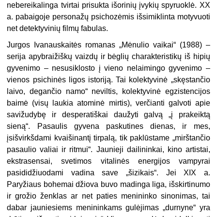
nebereikalinga tvirtai prisukta išorinių įvykių spyruoklė. XX
a. pabaigoje personažų psichozėmis išsimiklinta motyvuoti
net detektyvinių filmų fabulas.
Jurgos Ivanauskaitės romanas „Mėnulio vaikai“ (1988) –
serija apybraižiškų vaizdų ir bėglių charakteristikų iš hipių
gyvenimo – nesusiklosto į vieno nelaimingo gyvenimo –
vienos psichinės ligos istoriją. Tai kolektyvinė „skęstančio
laivo, degančio namo“ neviltis, kolektyvinė egzistencijos
baimė (visų laukia atominė mirtis), verčianti galvoti apie
savižudybę ir desperatiškai daužyti galvą „į prakeiktą
sieną“. Pasaulis gyvena paskutines dienas, ir mes,
įsišvirkšdami kvaišinantį tirpalą, tik paklūstame „mirštančio
pasaulio valiai ir ritmui“. Jaunieji dailininkai, kino artistai,
ekstrasensai, svetimos vitalinės energijos vampyrai
pasididžiuodami vadina save „šizikais“. Jei XIX a.
Paryžiaus bohemai džiova buvo madinga liga, išskirtinumo
ir grožio ženklas ar net paties menininko sinonimas, tai
dabar jauniesiems menininkams gulėjimas „durnyne“ yra