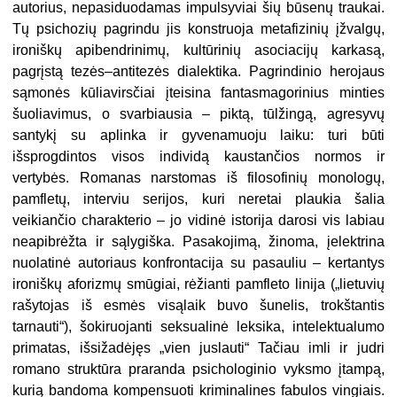
autorius, nepasiduodamas impulsyviai šių būsenų traukai.
Tų psichozių pagrindu jis konstruoja metafizinių įžvalgų,
ironiškų apibendrinimų, kultūrinių asociacijų karkasą,
pagrįstą tezės–antitezės dialektika. Pagrindinio herojaus
sąmonės kūliavirsčiai įteisina fantasmagorinius minties
šuoliavimus, o svarbiausia – piktą, tūlžingą, agresyvų
santykį su aplinka ir gyvenamuoju laiku: turi būti
išsprogdintos visos individą kaustančios normos ir
vertybės. Romanas narstomas iš filosofinių monologų,
pamfletų, interviu serijos, kuri neretai plaukia šalia
veikiančio charakterio – jo vidinė istorija darosi vis labiau
neapibrėžta ir sąlygiška. Pasakojimą, žinoma, įelektrina
nuolatinė autoriaus konfrontacija su pasauliu – kertantys
ironiškų aforizmų smūgiai, rėžianti pamfleto linija („lietuvių
rašytojas iš esmės visąlaik buvo šunelis, trokštantis
tarnauti“), šokiruojanti seksualinė leksika, intelektualumo
primatas, išsižadėjęs „vien juslauti“ Tačiau imli ir judri
romano struktūra praranda psichologinio vyksmo įtampą,
kurią bandoma kompensuoti kriminalines fabulos vingiais.