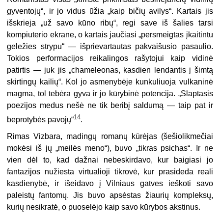
gyventojų“, ir jo vidus ūžia „kaip bičių avilys“. Kartais jis
išskrieja „už savo kūno ribų“, regi save iš šalies tarsi
kompiuterio ekrane, o kartais jaučiasi „persmeigtas įkaitintu
geležies strypu“ — išprievartautas pakvaišusio pasaulio.
Tokios performacijos reikalingos rašytojui kaip vidinė
patirtis — juk jis „chameleonas, kasdien lendantis j šimtą
skirtingų kailių“. Kol jo asmenybėje kunkuliuoja vulkaninė
magma, tol tebėra gyva ir jo kūrybinė potencija. „Slaptasis
poezijos medus nešė ne tik beribį saldumą — taip pat ir
14
beprotybės pavojų“
.
Rimas Vizbara, madingų romanų kūrėjas (šešiolikmečiai
mokėsi iš jų „meilės meno“), buvo „tikras psichas“. Ir ne
vien dėl to, kad dažnai nebeskirdavo, kur baigiasi jo
fantazijos nužiesta virtualioji tikrovė, kur prasideda reali
kasdienybė, ir išeidavo į Vilniaus gatves ieškoti savo
paleistų fantomų. Jis buvo apsėstas žiaurių kompleksų,
kurių nesikratė, o puoselėjo kaip savo kūrybos akstinus.