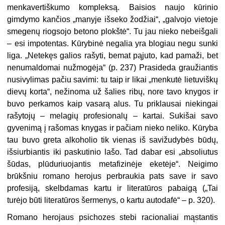
menkavertiškumo kompleksą. Baisios naujo kūrinio
gimdymo kančios „manyje išseko žodžiai“, „galvojo vietoje
smegenų riogsojo betono plokštė“. Tu jau nieko nebeišgali
– esi impotentas. Kūrybinė negalia yra blogiau negu sunki
liga. „Netekęs galios rašyti, bemat pąjuto, kad pamaži, bet
nenumaldomai nužmogėja“ (p. 237) Prasideda graužiantis
nusivylimas pačiu savimi: tu taip ir likai „menkutė lietuviškų
dievų korta“, nežinoma už šalies ribų, nore tavo knygos ir
buvo perkamos kaip vasarą alus. Tu priklausai niekingai
rašytojų – melagių profesionalų – kartai. Sukišai savo
gyvenimą į rašomas knygas ir pačiam nieko neliko. Kūryba
tau buvo greta alkoholio tik vienas iš savižudybės būdų,
išsiurbiantis iki paskutinio lašo. Tad dabar esi „absoliutus
šūdas, plūduriuojantis metafizinėje eketėje“. Neigimo
brūkšniu romano herojus perbraukia pats save ir savo
profesiją, skelbdamas kartu ir literatūros pabaigą („Tai
turėjo būti literatūros šermenys, o kartu autodafė“ – p. 320).
Romano herojaus psichozes stebi racionaliai mąstantis