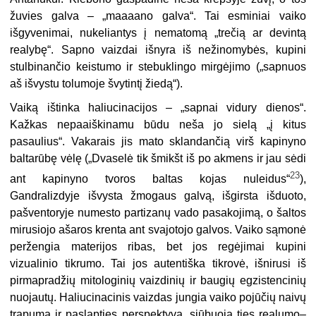
žuvies galva – „maaaano galva“. Tai esminiai vaiko
išgyvenimai, nukeliantys į nematomą „trečią ar devintą
realybę“. Sapno vaizdai išnyra iš nežinomybės, kupini
stulbinančio keistumo ir stebuklingo mirgėjimo („sapnuos
aš išvystu tolumoje švytintį žiedą“).
Vaiką ištinka haliucinacijos – „sapnai vidury dienos“.
Kažkas nepaaiškinamu būdu neša jo sielą „į kitus
pasaulius“. Vakarais jis mato sklandančią virš kapinyno
baltarūbę vėlę („Dvaselė tik šmikšt iš po akmens ir jau sėdi
23
ant kapinyno tvoros baltas kojas nuleidus“
),
Gandralizdyje išvysta žmogaus galvą, išgirsta išduoto,
pašventoryje numesto partizanų vado pasakojimą, o šaltos
mirusiojo ašaros krenta ant svajotojo galvos. Vaiko sąmonė
peržengia materijos ribas, bet jos regėjimai kupini
vizualinio tikrumo. Tai jos autentiška tikrovė, išnirusi iš
pirmapradžių mitologinių vaizdinių ir baugių egzistencinių
nuojautų. Haliucinacinis vaizdas jungia vaiko pojūčių naivų
trapumą ir paslapties perspektyvą, siūbuoja ties realumo–