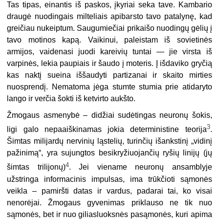
Tas tipas, einantis iš paskos, įkyriai seka tave. Kambario
draugė nuodingais milteliais apibarsto tavo patalynę, kad
greičiau nukeiptum. Saugumiečiai prikaišo nuodingų gėlių į
tavo motinos kapą. Vaikinui, paleistam iš sovietinės
armijos, vaidenasi juodi kareivių tuntai — jie virsta iš
varpinės, lekia paupiais ir šaudo į moteris. Į išdaviko gryčią
kas naktį sueina iššaudyti partizanai ir skaito mirties
nuosprendį. Nematoma jėga stumte stumia prie atidaryto
lango ir verčia šokti iš ketvirto aukšto.
Žmogaus asmenybė – didžiai sudėtingas neuronų šokis,
3
ligi galo nepaaiškinamas jokia deterministine teorija
.
Šimtas milijardų nervinių ląstelių, turinčių išankstinį „vidinį
pažinimą“, yra sujungtos besikryžiuojančių ryšių linijų (jų
4
šimtas trilijonų)
. Jei viename neuronų ansamblyje
užstringa informacinis impulsas, ima trūkčioti sąmonės
veikla – pamiršti datas ir vardus, padarai tai, ko visai
nenorėjai. Žmogaus gyvenimas priklauso ne tik nuo
sąmonės, bet ir nuo giliasluoksnės pasąmonės, kuri apima