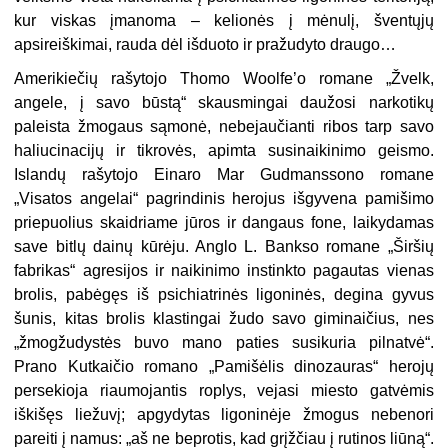
kur viskas įmanoma – kelionės į mėnulį, šventųjų
apsireiškimai, rauda dėl išduoto ir pražudyto draugo…
Amerikiečių rašytojo Thomo Woolfe’o romane „Žvelk,
angele, į savo būstą“ skausmingai daužosi narkotikų
paleista žmogaus sąmonė, nebejaučianti ribos tarp savo
haliucinacijų ir tikrovės, apimta susinaikinimo geismo.
Islandų rašytojo Einaro Mar Gudmanssono romane
„Visatos angelai“ pagrindinis herojus išgyvena pamišimo
priepuolius skaidriame jūros ir dangaus fone, laikydamas
save bitlų dainų kūrėju. Anglo L. Bankso romane „Širšių
fabrikas“ agresijos ir naikinimo instinkto pagautas vienas
brolis, pabėgęs iš psichiatrinės ligoninės, degina gyvus
šunis, kitas brolis klastingai žudo savo giminaičius, nes
„žmogžudystės buvo mano paties susikuria pilnatvė“.
Prano Kutkaičio romano „Pamišėlis dinozauras“ herojų
persekioja riaumojantis roplys, vejasi miesto gatvėmis
iškišęs liežuvį; apgydytas ligoninėje žmogus nebenori
pareiti į namus: „aš ne beprotis, kad grįžčiau į rutinos liūną“.