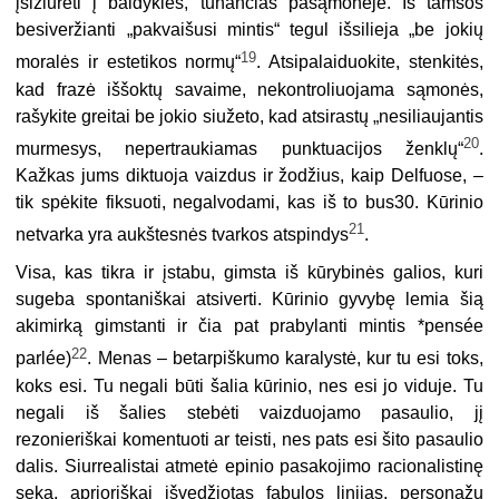
įsižiūrėti į baidykles, tūnančias pasąmonėje. Iš tamsos
besiveržianti „pakvaišusi mintis“ tegul išsilieja „be jokių
19
moralės ir estetikos normų“
. Atsipalaiduokite, stenkitės,
kad frazė iššoktų savaime, nekontroliuojama sąmonės,
rašykite greitai be jokio siužeto, kad atsirastų „nesiliaujantis
20
murmesys, nepertraukiamas punktuacijos ženklų“
.
Kažkas jums diktuoja vaizdus ir žodžius, kaip Delfuose, –
tik spėkite fiksuoti, negalvodami, kas iš to bus30. Kūrinio
21
netvarka yra aukštesnės tvarkos atspindys
.
Visa, kas tikra ir įstabu, gimsta iš kūrybinės galios, kuri
sugeba spontaniškai atsiverti. Kūrinio gyvybę lemia šią
akimirką gimstanti ir čia pat prabylanti mintis *pensée
22
parlée)
. Menas – betarpiškumo karalystė, kur tu esi toks,
koks esi. Tu negali būti šalia kūrinio, nes esi jo viduje. Tu
negali iš šalies stebėti vaizduojamo pasaulio, jį
rezonieriškai komentuoti ar teisti, nes pats esi šito pasaulio
dalis. Siurrealistai atmetė epinio pasakojimo racionalistinę
seką, aprioriškai išvedžiotas fabulos linijas, personažų