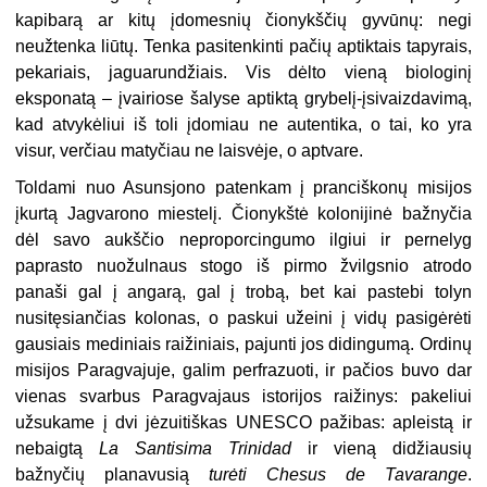
kapibarą ar kitų įdomesnių čionykščių gyvūnų: negi
neužtenka liūtų. Tenka pasitenkinti pačių aptiktais tapyrais,
pekariais, jaguarundžiais. Vis dėlto vieną biologinį
eksponatą – įvairiose šalyse aptiktą grybelį-įsivaizdavimą,
kad atvykėliui iš toli įdomiau ne autentika, o tai, ko yra
visur, verčiau matyčiau ne laisvėje, o aptvare.
Toldami nuo Asunsjono patenkam į pranciškonų misijos
įkurtą Jagvarono miestelį. Čionykštė kolonijinė bažnyčia
dėl savo aukščio neproporcingumo ilgiui ir pernelyg
paprasto nuožulnaus stogo iš pirmo žvilgsnio atrodo
panaši gal į angarą, gal į trobą, bet kai pastebi tolyn
nusitęsiančias kolonas, o paskui užeini į vidų pasigėrėti
gausiais mediniais raižiniais, pajunti jos didingumą. Ordinų
misijos Paragvajuje, galim perfrazuoti, ir pačios buvo dar
vienas svarbus Paragvajaus istorijos raižinys: pakeliui
užsukame į dvi jėzuitiškas UNESCO pažibas: apleistą ir
nebaigtą
La Santisima Trinidad
ir vieną didžiausių
bažnyčių planavusią
turėti Chesus de Tavarange
.