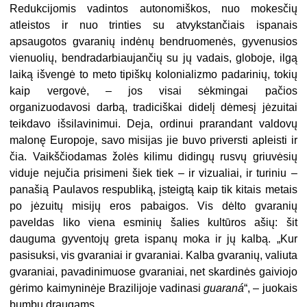
Redukcijomis vadintos autonomiškos, nuo mokesčių
atleistos ir nuo trinties su atvykstančiais ispanais
apsaugotos gvaranių indėnų bendruomenės, gyvenusios
vienuolių, bendradarbiaujančių su jų vadais, globoje, ilgą
laiką išvengė to meto tipiškų kolonializmo padarinių, tokių
kaip vergovė, – jos visai sėkmingai pačios
organizuodavosi darbą, tradiciškai didelį dėmesį jėzuitai
teikdavo išsilavinimui. Deja, ordinui prarandant valdovų
malonę Europoje, savo misijas jie buvo priversti apleisti ir
čia. Vaikščiodamas žolės kilimu didingų rusvų griuvėsių
viduje nejučia prisimeni šiek tiek – ir vizualiai, ir turiniu –
panašią Paulavos respubliką, įsteigtą kaip tik kitais metais
po jėzuitų misijų eros pabaigos. Vis dėlto gvaranių
paveldas liko viena esminių šalies kultūros ašių: šit
dauguma gyventojų greta ispanų moka ir jų kalbą. „Kur
pasisuksi, vis gvaraniai ir gvaraniai. Kalba gvaranių, valiuta
gvaraniai, pavadinimuose gvaraniai, net skardinės gaiviojo
gėrimo kaimyninėje Brazilijoje vadinasi
guaraná
“, – juokais
bumbu draugams.