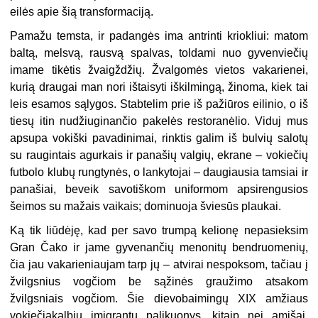
eilės apie šią transformaciją.
Pamažu temsta, ir padangės ima antrinti kriokliui: matom
baltą, melsvą, rausvą spalvas, toldami nuo gyvenviečių
imame tikėtis žvaigždžių. Žvalgomės vietos vakarienei,
kurią draugai man nori ištaisyti iškilmingą, žinoma, kiek tai
leis esamos sąlygos. Stabtelim prie iš pažiūros eilinio, o iš
tiesų itin nudžiuginančio pakelės restoranėlio. Viduj mus
apsupa vokiški pavadinimai, rinktis galim iš bulvių salotų
su raugintais agurkais ir panašių valgių, ekrane – vokiečių
futbolo klubų rungtynės, o lankytojai – daugiausia tamsiai ir
panašiai, beveik savotiškom uniformom apsirengusios
šeimos su mažais vaikais; dominuoja šviesūs plaukai.
Ką tik liūdėję, kad per savo trumpą kelionę nepasieksim
Gran Čako ir jame gyvenančių menonitų bendruomenių,
čia jau vakarieniaujam tarp jų – atvirai nespoksom, tačiau į
žvilgsnius vogčiom be sąžinės graužimo atsakom
žvilgsniais vogčiom. Šie dievobaimingų XIX amžiaus
vokiečiakalbių imigrantų palikuonys, kitaip nei amišai,