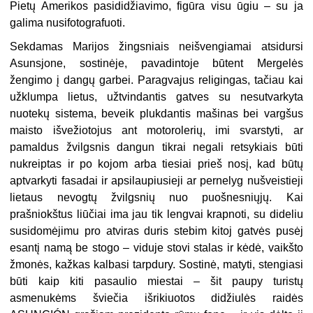
Pietų Amerikos pasididžiavimo, figūra visu ūgiu – su ja
galima nusifotografuoti.
Sekdamas Marijos žingsniais neišvengiamai atsidursi
Asunsjone, sostinėje, pavadintoje būtent Mergelės
žengimo į dangų garbei. Paragvajus religingas, tačiau kai
užklumpa lietus, užtvindantis gatves su nesutvarkyta
nuotekų sistema, beveik plukdantis mašinas bei vargšus
maisto išvežiotojus ant motorolerių, imi svarstyti, ar
pamaldus žvilgsnis dangun tikrai negali retsykiais būti
nukreiptas ir po kojom arba tiesiai prieš nosį, kad būtų
aptvarkyti fasadai ir apsilaupiusieji ar pernelyg nušveistieji
lietaus nevogtų žvilgsnių nuo puošnesniųjų. Kai
prašniokštus liūčiai ima jau tik lengvai krapnoti, su dideliu
susidomėjimu pro atviras duris stebim kitoj gatvės pusėj
esantį namą be stogo – viduje stovi stalas ir kėdė, vaikšto
žmonės, kažkas kalbasi tarpdury. Sostinė, matyti, stengiasi
būti kaip kiti pasaulio miestai – šit paupy turistų
asmenukėms šviečia išrikiuotos didžiulės raidės