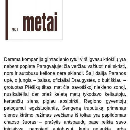
Derama kompanija gimtadienio rytui virš Igvasu krioklių yra
nebent popietė Paragvajuje: čia verčiau važiuoti nei skristi,
nors ir autobusu kelionė nėra sklandi. Šalį dalija Paranos
upė, o jungia – baltas, oficialiai Draugystės, o buitiškiau –
grotuotas Plėšikų tiltas, mat čia, savotiškoj niekieno zonoj,
nusikaltėliai dar prieš keletą metų tykodavo keliautojų,
kertančių sieną pigiau apsipirkti. Regiono gyventojų
patogumui egzistuojantis, Šengeną truputuką primenąs
sienos kirtimo režimas svečiams iš toliau yra papildomas
chaoso šuoras – prašytis antspaudų pase reikia savo
iniciatyva, pamojant autobusui, kuris nelaukia, arba