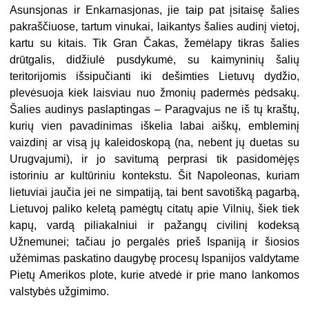
Asunsjonas ir Enkarnasjonas, jie taip pat įsitaisę šalies
pakraščiuose, tartum vinukai, laikantys šalies audinį vietoj,
kartu su kitais. Tik Gran Čakas, žemėlapy tikras šalies
drūtgalis, didžiulė pusdykumė, su kaimyninių šalių
teritorijomis išsipučianti iki dešimties Lietuvų dydžio,
plevėsuoja kiek laisviau nuo žmonių padermės pėdsakų.
Šalies audinys paslaptingas – Paragvajus ne iš tų kraštų,
kurių vien pavadinimas iškelia labai aiškų, embleminį
vaizdinį ar visą jų kaleidoskopą (na, nebent jų duetas su
Urugvajumi), ir jo savitumą perprasi tik pasidomėjęs
istoriniu ar kultūriniu kontekstu. Šit Napoleonas, kuriam
lietuviai jaučia jei ne simpatiją, tai bent savotišką pagarbą,
Lietuvoj paliko keletą pamėgtų citatų apie Vilnių, šiek tiek
kapų, vardą piliakalniui ir pažangų civilinį kodeksą
Užnemunei; tačiau jo pergalės prieš Ispaniją ir šiosios
užėmimas paskatino daugybę procesų Ispanijos valdytame
Pietų Amerikos plote, kurie atvedė ir prie mano lankomos
valstybės užgimimo.