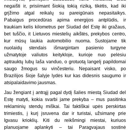
negaišti ir, prisiimant šiokią tokią riziką, tikėtis, kad iki
grįžimo atgal reikalų su pareigūnais nepasitaikys.
Pabaigus procedūras apima energijos antplūdis, ir
traukiam kelis kilometrus per Siudad del Estę iki gražaus,
bet tuščio, it Lietuvos miestelių aikštės, prekybos centro,
kur mūsų laukia automobilio nuoma. Sustojame tik
nuolaidų stendais išmargintam pasienio turgyne
užmatytoje valiutos keitykloje, kurioje nuo pelėsiu
aptrauktų lubų laša vanduo, o grotuotą langelį papildomai
saugo žmogus su vinčesteriu. Nepaisant visko, po
Brazilijos šioje šalyje lydės kur kas didesnis saugumo ir
atsipalaidavimo jausmas.
Jau žengiant į antrąjį pagal dydį šalies miestą Siudad del
Estę matyti, kokia svarbi jame prekyba – mus pasitinka
reklaminių stendų miškai. Tai faktiškai upės perskirtas
trimiestis, į kurį įsruvena dar ir turistai, užsimanę prie
Igvasu krioklių. Kiti du reikšmingi miestai, kuriuos
planuojame aplankyti – tai Paragvajaus sostinė