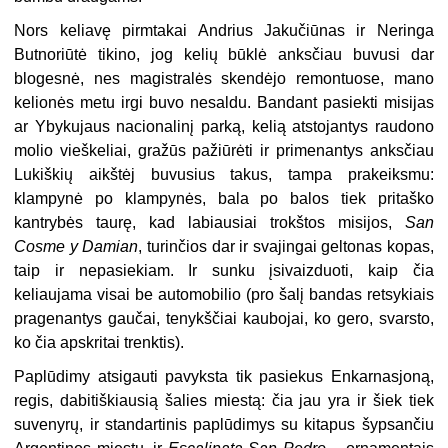
Nors keliavę pirmtakai Andrius Jakučiūnas ir Neringa
Butnoriūtė tikino, jog kelių būklė anksčiau buvusi dar
blogesnė, nes magistralės skendėjo remontuose, mano
kelionės metu irgi buvo nesaldu. Bandant pasiekti misijas
ar Ybykujaus nacionalinį parką, kelią atstojantys raudono
molio vieškeliai, gražūs pažiūrėti ir primenantys anksčiau
Lukiškių aikštėj buvusius takus, tampa prakeiksmu:
klampynė po klampynės, bala po balos tiek pritaško
kantrybės taurę, kad labiausiai trokštos misijos,
San
Cosme y Damian
, turinčios dar ir svajingai geltonas kopas,
taip ir nepasiekiam. Ir sunku įsivaizduoti, kaip čia
keliaujama visai be automobilio (pro šalį bandas retsykiais
pragenantys gaučai, tenykščiai kaubojai, ko gero, svarsto,
ko čia apskritai trenktis).
Paplūdimy atsigauti pavyksta tik pasiekus Enkarnasjoną,
regis, dabitiškiausią šalies miestą: čia jau yra ir šiek tiek
suvenyrų, ir standartinis paplūdimys su kitapus šypsančiu