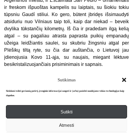
Argentinos miestu, ir
Escalinata San Pedro
– ornamentais
ir freskom išpuoštas kampelis su laiptais, su šiokiu tokiu
tūpsniu Gaudí stiliui. Ko gero, būtent įbridęs išsimaudyti
atsiduriu nuo Vilniaus taip toli, kaip dar niekad – beveik
dvylika tūkstančių kilometrų. Iš čia ir pradedam ilgą kelią
atgal – su pagaliau atrasta paprasta puikių empanadų
užeiga leidžiantis saulei, su skubriu žingsniu atgal per
Plėšikų tiltą ryte, su čia dar auštančia, o Lietuvoj jau
įdienojusia Kovo 11-ąja, su naujais, miegant lėktuve
besikristalizuojančiais prisiminimais ir sapnais.
Sutikimas
Siekdami teikti geriausią patirtį, įrenginio informacijai saugoti ir (arba) pasiekti naudojame tokias technologijas kaip
slapukus.
Sutikti
Apie mus
Redakcija
Prenumerata
Atmesti
Literatūros mėnraštis „Metai“ © 2026. Leidžiamas nuo 1991 m.