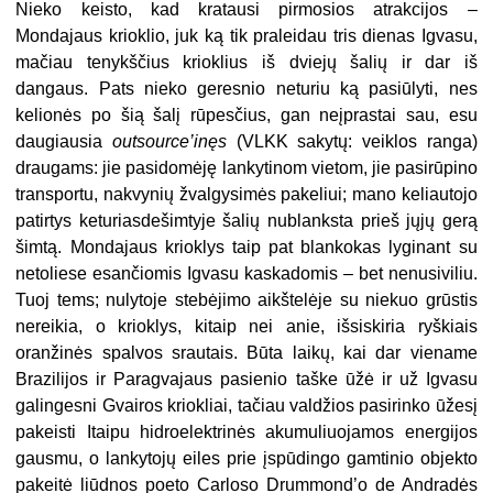
Nieko keisto, kad kratausi pirmosios atrakcijos –
Mondajaus krioklio, juk ką tik praleidau tris dienas Igvasu,
mačiau tenykščius krioklius iš dviejų šalių ir dar iš
dangaus. Pats nieko geresnio neturiu ką pasiūlyti, nes
kelionės po šią šalį rūpesčius, gan neįprastai sau, esu
daugiausia
outsource’inęs
(VLKK sakytų: veiklos ranga)
draugams: jie pasidomėję lankytinom vietom, jie pasirūpino
transportu, nakvynių žvalgysimės pakeliui; mano keliautojo
patirtys keturiasdešimtyje šalių nublanksta prieš jųjų gerą
šimtą. Mondajaus krioklys taip pat blankokas lyginant su
netoliese esančiomis Igvasu kaskadomis – bet nenusiviliu.
Tuoj tems; nulytoje stebėjimo aikštelėje su niekuo grūstis
nereikia, o krioklys, kitaip nei anie, išsiskiria ryškiais
oranžinės spalvos srautais. Būta laikų, kai dar viename
Brazilijos ir Paragvajaus pasienio taške ūžė ir už Igvasu
galingesni Gvairos kriokliai, tačiau valdžios pasirinko ūžesį
pakeisti Itaipu hidroelektrinės akumuliuojamos energijos
gausmu, o lankytojų eiles prie įspūdingo gamtinio objekto
pakeitė liūdnos poeto Carloso Drummond’o de Andradės