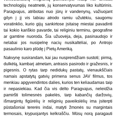
technologijų neatmetė, jų konservatyvumas liko kultūrinis.
Paragvajus, atribotas nuo jūrų ir vandenynų, važiuojant
gilyn į jį vis labiau atrodo ramiu užutėkiu, saugomu
voratinklio, kurio gijų sankirtose įsitaisę miestai pavadinti
tai kokio kariškio pavarde, tai religiniu terminu, geografine
ar gamtine nuoroda. Šia užuovėja, deja, pasinaudojo ir
nelabai jos nusipelnę nacių nusikaltėliai, po Antrojo
pasaulinio karo plūdę į Pietų Ameriką.
Nakvynę susirandam, kai jau nusprendžiam sustoti; pirmą,
dulkėtą, kambarį atmetam, antrasis pasirodo ir gražesnis, ir
pigesnis. O rytas tarp nedidukų pastatų, vienaukščiais
namais apstatytų gatvių primena senus JAV filmus, tos
menkiau apgyvendintos dalies, kurios ten keliaudamas taip
ir nepasiekiau. Kad čia vis dėlto Paragvajus, neleidžia
pamiršti tolimesnės pakelės, tarp kabančių daržovių,
išmargintų figūrėlių ir religinių paveikslėlių ima įsiterpti
pūstašoniai tererės indai, matyti žmonės su margintais
termosais, krypuojantys kelkraščiu. Mūsų norą paragauti