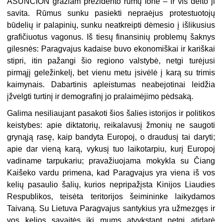
ASUNCIÓN gražiam prezidento rūmų fone – ir vis dėlto ji
savita. Rūmus sunku pasiekti nepraėjus protestuotojų
būdelių ir palapinių, sunku neatkreipti dėmesio į išlikusius
grafičiuotus vagonus. Iš tiesų finansinių problemų šaknys
gilesnės: Paragvajus kadaise buvo ekonomiškai ir kariškai
stipri, itin pažangi šio regiono valstybė, netgi turėjusi
pirmąjį geležinkelį, bet vienu metu įsivėlė į karą su trimis
kaimynais. Dabartinis apleistumas neabejotinai leidžia
įžvelgti turtinį ir demografinį jo pralaimėjimo pėdsaką.
Galima nesiliaujant pasakoti šios šalies istorijos ir politikos
keistybes: apie diktatorių, reikalavusį žmonių ne saugoti
grynąją rasę, kaip bandyta Europoj, o draudusį tai daryti;
apie dar vieną karą, vykusį tuo laikotarpiu, kurį Europoj
vadiname tarpukariu; pravažiuojama mokykla su Čiang
Kaišeko vardu primena, kad Paragvajus yra viena iš vos
kelių pasaulio šalių, kurios nepripažįsta Kinijos Liaudies
Respublikos, teisėta teritorijos šeimininke laikydamos
Taivaną. Su Lietuva Paragvajus santykius yra užmezgęs ir
vos kelios savaitės iki mums atvykstant netgi atidarė