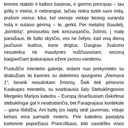
tererės stabdo ir kalbos barjeras, ir gėrimo principas – tau
įpiltų ir mielai, ir nebrangiai, tačiau reikia turėti savo indą,
prašom vienur, kitur, kol vienoje vietoje tiesiog suranda
indą ir sutaiso gėrimą – te, gerkit. Per metalinį šiaudelį,
„bombilą“, prisisiurbiu tiek tonizuojančio, žolinio, į matę
panašaus, tik šalto skysčio, vos ne čefyro, kad visą dieną
jaučiuosi budrus, kone dirglus. Daugiau žvalumo
nesuteikia nė maudynės nuščiuvusiam, sezoną
baigiančiam Ipakarajaus ežere juosvu vandeniu.
Pustuščio miestelio gatvėje, eidami nuo prekyvietės su
drabužiais iki kavinės su didelėmis spurgomis „Alemana
1“, beveik nesutinkam žmonių. Šiek tiek pilnesnis
Kaakupės miestelis, su svarbiausia šaly Stebuklingosios
Mergelės Marijos katedra – Europą išnaršiusiam išskirtinai
stebuklingai gal ir neatrodančia, bet Paragvajaus kontekste
– gana išdidžia. Ant baltų jos laiptų sėdi jaunimas, viduje
keliais eina pamaldi moteris. Prie katedros pastatyta
kartoninė popiežiaus Pranciškaus, kito savotiško visos