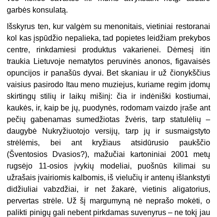
garbės konsulatą.
Išskyrus ten, kur valgėm su menonitais, vietiniai restoranai
kol kas įspūdžio nepalieka, tad popietes leidžiam prekybos
centre, rinkdamiesi produktus vakarienei. Dėmesį itin
traukia Lietuvoje nematytos peruvinės anonos, figavaisės
opuncijos ir panašūs dyvai. Bet skaniau ir už čionykščius
vaisius pasirodo Itau meno muziejus, kuriame regim įdomų
skirtingų stilių ir laikų mišinį: čia ir indėniški kostiumai,
kaukės, ir, kaip be jų, puodynės, rodomam vaizdo įraše ant
pečių gabenamas sumedžiotas žvėris, tarp statulėlių –
daugybė Nukryžiuotojo versijų, tarp jų ir susmaigstyto
strėlėmis, bei ant kryžiaus atsidūrusio paukščio
(Šventosios Dvasios?), mažučiai kartoniniai 2001 metų
rugsėjo 11-osios įvykių modeliai, puošnūs kilimai su
užrašais įvairiomis kalbomis, iš vielučių ir antenų išlankstyti
didžiuliai vabzdžiai, ir net žakarė, vietinis aligatorius,
pervertas strėle. Už šį margumyną nė neprašo mokėti, o
palikti pinigų gali nebent pirkdamas suvenyrus – ne tokį jau