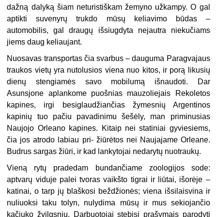
dažną dalyką šiam neturistiškam žemyno užkampy. O gal
aptikti suvenyrų trukdo mūsų keliavimo būdas –
automobilis, gal draugų išsiugdyta nejautra niekučiams
jiems daug keliaujant.
Nuosavas transportas čia svarbus – dauguma Paragvajaus
traukos vietų yra nutolusios viena nuo kitos, ir porą likusių
dienų stengiamės savo mobilumą išnaudoti. Dar
Asunsjone aplankome puošnias mauzoliejais Rekoletos
kapines, irgi besiglaudžiančias žymesnių Argentinos
kapinių tuo pačiu pavadinimu šešėly, man priminusias
Naujojo Orleano kapines. Kitaip nei statiniai gyviesiems,
čia jos atrodo labiau pri- žiūrėtos nei Naujajame Orleane.
Budrus sargas žiūri, ir kad lankytojai nedarytų nuotraukų.
Vieną rytų pradedam bundančiame zoologijos sode:
aptvarų viduje palei tvoras vaikšto tigrai ir liūtai, išorėje –
katinai, o tarp jų blaškosi beždžionės; viena išsilaisvina ir
nuliuoksi taku tolyn, nulydima mūsų ir mus sekiojančio
kačiuko žvilgsnių. Darbuotojai stebisi prašymais parodyti