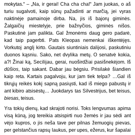
mokytas.“ – „Na, ir gerai! Cha cha cha!“ Jam juokas, o aš
turiu sugalvoti, kaip sūnų pažadinti ar marčią, jei vyras
naktinėje pamainoje dirba. Na, jis iš bajorų giminės.
Žalgaičių miestelyje, prie bažnyčios, giminės nišos.
Paskutinė jam palikta. Gal žmonėms daug gero padarė,
kad taip pagerbti. Pats Kleopas nemenkai iškentėjęs.
Vorkutoj anglį kirto. Gautais siuntiniais dalijosi, paskutiniu
duonos kąsniu. Sako, net dvylika metų. O senatvė kokia,
a?! Žinai ką, Secilijau, gerai, nuoširdžiai pasišnekėjom. Iš
dūšios
, taip sakant. Dabar jau bėgsiu. Prisilakė šiandien
kaip reta. Kartais pagalvoju, kur jam tiek telpa? …Gal iš
tikrųjų reikės kokį sapną pasiųsti, kad iš miego pabustų ir
ant kibiro atsisėstų… Juokdarys tas Silvestrijus, bet teisus,
biesas
, teisus.
Yra tokių dienų, kad skrajoti norisi. Toks lengvumas apima
visą kūną, jog tereikia atsispirti nuo žemės ir jau sėdi ant
vėjo kupros, o jis neša tave per pilnas žemuogių pievas,
per gelstančius rapsų laukus, per upes, ežerus, kur šapalai