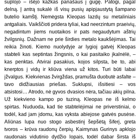
suplojo – išėjo kažkas panašaus į gugę. Patogi, pagal
delną. Į antrą sukalė iš visų pusių apipjaustytą šampano
butelio kamštį. Nemėgsta Kleopas lazdų su metaliniais
antgaliais. Vaikščioti pridera tyliai, kad neerzintum praeivių,
negadintum jiems nuotaikos ir pats negaudytum aštrių
žvilgsnių. Dažnam ne prie širdies metalo kaukšėjimas. Tai
reikia žinoti. Kiemo nuolydyje ar lygioj gatvėj Kleopas
stabteli kas septintas žingsnis, o kai pasitaiko įkalnėlė, –
kas penktas. Atvirai pasakius, kojos silpsta, be to, abi
knerptos į vidų ir kliūva viena už kitos. Turi būti labai
įžvalgus. Kiekvienas žvirgždas, pramušta duobutė asfalte –
tavo didžiausias priešas. Suklupsi, išsitiesi – vos
atsistosi… Atrodo, nė gyvos dvasios nėra, tačiau akių pilna.
Už kiekvieno kampo po tuziną. Kleopas ne iš kelmo
spirtas. Nuduoda, kad tie stabtelėjimai ne priverstiniai, o
todėl, kad jam įdomu, kas vyksta abiejose gatvės pusėse.
Aliūnas lupa nuo stogo asbestinį šepšėtą šiferį, greta
tvoros – krūva raudonų čerpių. Kaimynas Gurinys apklojo
raudonais vidutinio dydžio lopais, todėl dabar širsta iš