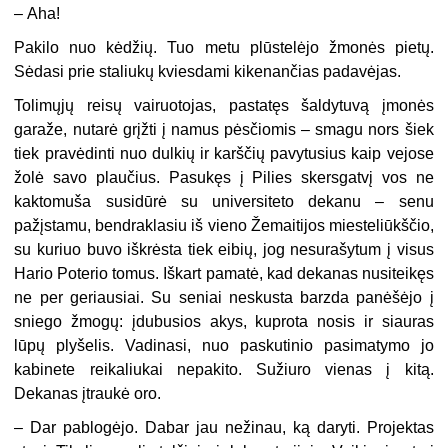
–
Aha!
Pakilo nuo kėdžių. Tuo metu plūstelėjo žmonės pietų.
Sėdasi prie staliukų kviesdami kikenančias padavėjas.
Tolimųjų reisų vairuotojas, pastatęs šaldytuvą įmonės
garaže, nutarė grįžti į namus pėsčiomis – smagu nors šiek
tiek pravėdinti nuo dulkių ir karščių pavytusius kaip vejose
žolė savo plaučius. Pasukęs į Pilies skersgatvį vos ne
kaktomuša susidūrė su universiteto dekanu – senu
pažįstamu, bendraklasiu iš vieno Žemaitijos miesteliūkščio,
su kuriuo buvo iškrėsta tiek eibių, jog nesurašytum į visus
Hario Poterio tomus. Iškart pamatė, kad dekanas nusiteikęs
ne per geriausiai. Su seniai neskusta barzda panėšėjo į
sniego žmogų: įdubusios akys, kuprota nosis ir siauras
lūpų plyšelis. Vadinasi, nuo paskutinio pasimatymo jo
kabinete reikaliukai nepakito. Sužiuro vienas į kitą.
Dekanas įtraukė oro.
–
Dar pablogėjo. Dabar jau nežinau, ką daryti. Projektas