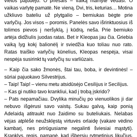
vietos pajudėjo. O priešais – vaiką mamytė vedasi. O
vaikas varlytę pamatė. Ne vieną. Dvi, tris, keturias… Motina
užkliuvo bateliu už plytgalio – berniukas bėgte prie
varlyčių. Jos visos – poromis. Panelės savo išrinktuosius iš
tolimos pievos į neršyklą, į kūdrą, neša. Prie berniuko
artėja didžiulis juodas ratas. Bet ir Kleopas jau čia. Griebia
vaiką lyg kokį balionėlį ir sviedžia kuo toliau nuo rato.
Ratas traiško varlyčių kūnelius, Kleopas nespėja, visai
nespėja susirinkt tų varlyčių su varliūzais.
–
Kaip čia sako žmonės, štai tau, boba, ir devintinės! –
sūriai pajuokavo Silvestrijus.
–
Taip! Taip! – vienu metu atsidūsėjo Cesilijus ir Secilijus.
–
Kas gi nutiko tavo krankliui, kad į trobą įskrido?
–
Pats nepamačiau. Dvylika minučių po vienuolikos ji dar
nebuvo išgėrusi savo vaistų. Sukau galvą, kaip ponią
Adelaidą atitraukt nuo žaidimo su buteliukais. Nelabas
vėjas atplėšė neužsklęstą virtuvės orlaidę (vakare vėdino
kambarį, nes prirūgusiame negalinti šviesiai mąstyti).
Kranklys, regis, pamanė, kad išbersiu rytmetinius likučius.