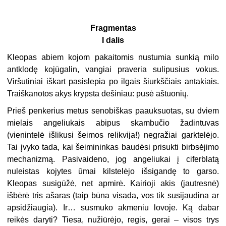
Fragmentas
I dalis
Kleopas abiem kojom pakaitomis nustumia sunkią milo
antklodę kojūgalin, vangiai praveria sulipusius vokus.
Viršutiniai iškart pasislepia po ilgais šiurkščiais antakiais.
Traiškanotos akys krypsta dešiniau: pusė aštuonių.
Prieš penkerius metus senobiškas paauksuotas, su dviem
mielais angeliukais abipus skambučio žadintuvas
(vienintelė išlikusi šeimos relikvija!) negražiai garktelėjo.
Tai įvyko tada, kai šeimininkas baudėsi prisukti birbsėjimo
mechanizmą. Pasivaideno, jog angeliukai į ciferblatą
nuleistas kojytes ūmai kilstelėjo išsigandę to garso.
Kleopas susigūžė, net apmirė. Kairioji akis (jautresnė)
išbėrė tris ašaras (taip būna visada, vos tik susijaudina ar
apsidžiaugia). Ir… susmuko akmeniu lovoje. Ką dabar
reikės daryti? Tiesa, nužiūrėjo, regis, gerai – visos trys