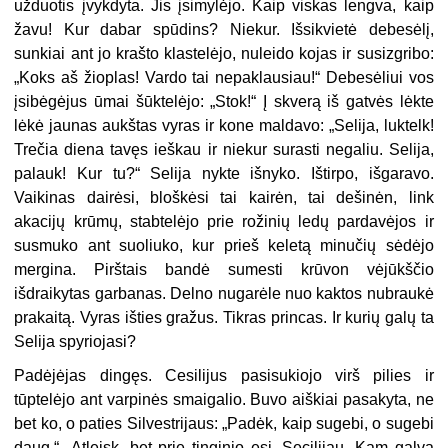
užduotis įvykdyta. Jis įsimylėjo. Kaip viskas lengva, kaip
žavu! Kur dabar spūdins? Niekur. Išsikvietė debesėlį,
sunkiai ant jo krašto klastelėjo, nuleido kojas ir susizgribo:
„Koks aš žioplas! Vardo tai nepaklausiau!“ Debesėliui vos
įsibėgėjus ūmai šūktelėjo: „Stok!“ Į skverą iš gatvės lėkte
lėkė jaunas aukštas vyras ir kone maldavo: „Selija, luktelk!
Trečia diena tavęs ieškau ir niekur surasti negaliu. Selija,
palauk
! Kur tu?
“ Selija nykte išnyko. Ištirpo, išgaravo.
Vaikinas dairėsi, bloškėsi tai kairėn, tai dešinėn, link
akacijų krūmų, stabtelėjo prie rožinių ledų pardavėjos ir
susmuko ant suoliuko, kur prieš keletą minučių sėdėjo
mergina. Pirštais bandė sumesti krūvon vėjūkščio
išdraikytas garbanas. Delno nugarėle nuo kaktos nubraukė
prakaitą. Vyras išties gražus. Tikras princas. Ir kurių galų ta
Selija spyriojasi?
Padėjėjas dingęs. Cesilijus pasisukiojo virš pilies ir
tūptelėjo ant varpinės smaigalio. Buvo aiškiai pasakyta, ne
bet ko, o paties Silvestrijaus: „Padėk, kaip sugebi, o sugebi
daug.“ „Atleisk, bet prie tinginio esi, Secilijau. Kam galvą