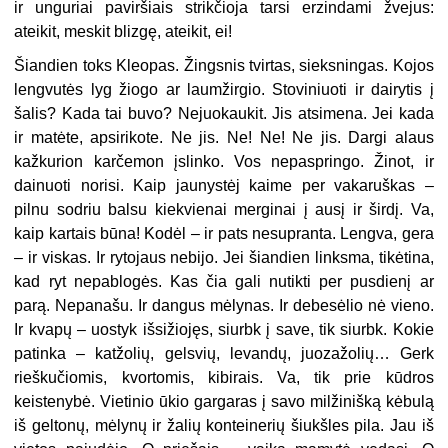
ir unguriai paviršiais strikčioja tarsi erzindami žvejus:
ateikit, meskit blizgę, ateikit, ei!
Šiandien toks Kleopas. Žingsnis tvirtas, sieksningas. Kojos
lengvutės lyg žiogo ar laumžirgio. Stoviniuoti ir dairytis į
šalis? Kada tai buvo? Nejuokaukit. Jis atsimena. Jei kada
ir matėte, apsirikote. Ne jis. Ne! Ne! Ne jis. Dargi alaus
kažkurion karčemon įslinko. Vos nepaspringo. Žinot, ir
dainuoti norisi. Kaip jaunystėj kaime per vakaruškas –
pilnu sodriu balsu kiekvienai merginai į ausį ir širdį. Va,
kaip kartais būna! Kodėl – ir pats nesupranta. Lengva, gera
– ir viskas. Ir rytojaus nebijo. Jei šiandien linksma, tikėtina,
kad ryt nepablogės. Kas čia gali nutikti per pusdienį ar
parą. Nepanašu. Ir dangus mėlynas. Ir debesėlio nė vieno.
Ir kvapų – uostyk išsižiojęs, siurbk į save, tik siurbk. Kokie
patinka – katžolių, gelsvių, levandų, juozažolių… Gerk
rieškučiomis, kvortomis, kibirais. Va, tik prie kūdros
keistenybė. Vietinio ūkio gargaras į savo milžinišką kėbulą
iš geltonų, mėlynų ir žalių konteinerių šiukšles pila. Jau iš