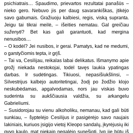
psichiatrais… Spaudimo, prievartos rezultatai panašūs –
nieko gero. Nebuvo jis per daug savarankiškas, įtikėjo
savo gabumais. Gražiuoju kalbiesi, regis, viską supranta.
Jeigu tai tikrai meilė, – išeities nematau. Gal greičiau
suženyti
? Bet kas gali garantuoti, kad mergina
nenusibos…
–
O kodėl? Jei nusibos, ir gerai. Pamatys, kad ne medumi,
o garstyčiomis tepta, ir grįš.
–
Tai va, Cesilijau, reikalas labai delikatus. Išmanymo apie
grožį niekada nestokojai, todėl tavęs laukia ypatingas
darbas. Ir sudėtingas. Tikiuosi, nepasišiukšlinsi, –
Silvestrijus kalbėjo autoritetingai, žodį po žodžio klojo
neskubėdamas, apgalvodamas, nors jau viskas buvo
suderinta su aukščiausia valdžia, su arkangelu
Gabrieliumi.
–
Susidorojau su vienu alkoholiku, nemanau, kad gali būti
sunkiau, – šyptelėjo Cesilijus ir pasigėrėjo savo naujais
lakiniais, kuriuos įsigijo vietoj Kleopo sandalų, įkyrėjusių iki
gyvo kaulo, mat niekaip negalėjo sunešioti, lyg jie būtų iš