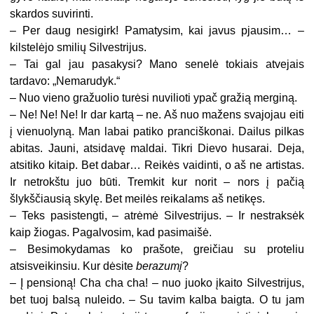
skardos suvirinti.
–
Per daug nesigirk! Pamatysim, kai javus pjausim… –
kilstelėjo smilių Silvestrijus.
–
Tai gal jau pasakysi? Mano senelė tokiais atvejais
tardavo: „Nemarudyk.“
–
Nuo vieno gražuolio turėsi nuvilioti ypač gražią merginą.
–
Ne! Ne! Ne! Ir dar kartą – ne. Aš nuo mažens svajojau eiti
į vienuolyną. Man labai patiko pranciškonai. Dailus pilkas
abitas. Jauni, atsidavę maldai. Tikri Dievo husarai. Deja,
atsitiko kitaip. Bet dabar… Reikės vaidinti, o aš ne artistas.
Ir netrokštu juo būti. Tremkit kur norit – nors į pačią
šlykščiausią skylę. Bet meilės reikalams aš netikęs.
–
Teks pasistengti, – atrėmė Silvestrijus. – Ir nestraksėk
kaip žiogas. Pagalvosim, kad pasimaišė.
–
Besimokydamas ko prašote, greičiau su proteliu
atsisveikinsiu. Kur dėsite
berazumį
?
–
Į pensioną! Cha cha cha! – nuo juoko įkaito Silvestrijus,
bet tuoj balsą nuleido. – Su tavim kalba baigta. O tu jam