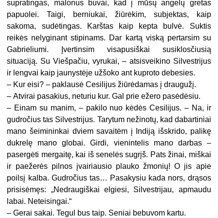
supratingas, malonus buvai, kad į mūsų angelų gretas
papuolei. Taigi, berniukai, žiūrėkim, subjektas, kaip
sakoma, sudėtingas. Karštas kaip kepta bulvė. Suktis
reikės nelyginant stipinams. Dar kartą viską pertarsim su
Gabrieliumi. Įvertinsim visapusiškai susiklosčiusią
situaciją. Su Viešpačiu, vyrukai, – atsisveikino Silvestrijus
ir lengvai kaip jaunystėje užšoko ant kuproto debesies.
–
Kur eisi? – paklausė Cesilijus žiūrėdamas į draugužį.
–
Atvirai pasakius, neturiu kur. Gal prie ežero pasėdėsiu.
–
Einam su manim, – pakilo nuo kėdės Cesilijus. – Na, ir
gudročius tas Silvestrijus. Tarytum nežinotų, kad dabartiniai
mano šeimininkai dviem savaitėm į Indiją išskrido, palikę
dukrelę mano globai. Girdi, vienintelis mano darbas –
pasergėti mergaitę, kai iš senelės sugrįš. Pats žinai, miškai
ir paežerės pilnos įvairiausio plauko žmonių! O jis apie
poilsį kalba. Gudročius tas… Pasakysiu kada nors, drąsos
prisisėmęs: „Nedraugiškai elgiesi, Silvestrijau, apmaudu
labai. Neteisingai.“
–
Gerai sakai. Tegul bus taip. Seniai bebuvom kartu.