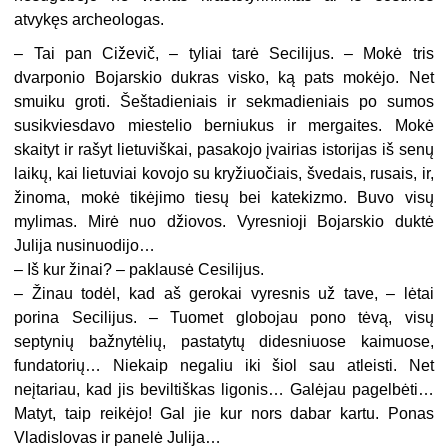
atvykęs archeologas.
–
Tai pan Ciževič, – tyliai tarė Secilijus. – Mokė tris
dvarponio Bojarskio dukras visko, ką pats mokėjo. Net
smuiku groti. Šeštadieniais ir sekmadieniais po sumos
susikviesdavo miestelio berniukus ir mergaites. Mokė
skaityt ir rašyt lietuviškai, pasakojo įvairias istorijas iš senų
laikų, kai lietuviai kovojo su kryžiuočiais, švedais, rusais, ir,
žinoma, mokė tikėjimo tiesų bei katekizmo. Buvo visų
mylimas. Mirė nuo džiovos. Vyresnioji Bojarskio duktė
Julija nusinuodijo…
–
Iš kur žinai? – paklausė Cesilijus.
–
Žinau todėl, kad aš gerokai vyresnis už tave, – lėtai
porina Secilijus. – Tuomet globojau pono tėvą, visų
septynių bažnytėlių, pastatytų didesniuose kaimuose,
fundatorių… Niekaip negaliu iki šiol sau atleisti. Net
neįtariau, kad jis beviltiškas ligonis… Galėjau pagelbėti…
Matyt, taip reikėjo! Gal jie kur nors dabar kartu. Ponas
Vladislovas ir panelė Julija…