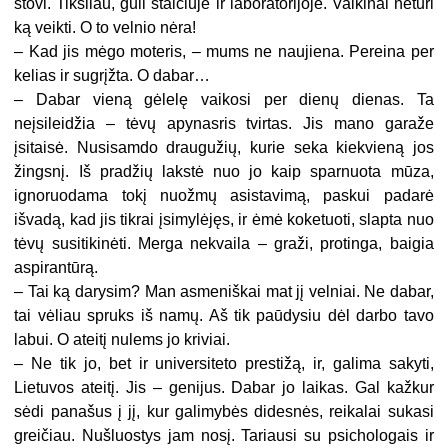
stovi. Tiksliau, guli stalčiuje ir laboratorijoje. Vaikinai neturi
ką veikti. O to velnio nėra!
–
Kad jis mėgo moteris, – mums ne naujiena. Pereina per
kelias ir sugrįžta. O dabar…
–
Dabar vieną gėlelę vaikosi per dienų dienas. Ta
neįsileidžia – tėvų apynasris tvirtas. Jis mano garaže
įsitaisė. Nusisamdo draugužių, kurie seka kiekvieną jos
žingsnį. Iš pradžių lakstė nuo jo kaip sparnuota mūza,
ignoruodama tokį nuožmų asistavimą, paskui padarė
išvadą, kad jis tikrai įsimylėjęs, ir ėmė koketuoti, slapta nuo
tėvų susitikinėti. Merga nekvaila – graži, protinga, baigia
aspirantūrą.
–
Tai ką darysim? Man asmeniškai mat jį velniai. Ne dabar,
tai vėliau spruks iš namų. Aš tik paūdysiu dėl darbo tavo
labui. O ateitį nulems jo kriviai.
–
Ne tik jo, bet ir universiteto prestižą, ir, galima sakyti,
Lietuvos ateitį. Jis – genijus. Dabar jo laikas. Gal kažkur
sėdi panašus į jį, kur galimybės didesnės, reikalai sukasi
greičiau. Nušluostys jam nosį. Tariausi su psichologais ir