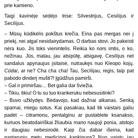
prie kamieno.
Taigi kavinėje sėdėjo trise: Silvestrijus, Cesilijus ir
Secilijus.
–
Mūsų kūdikėlis pokštus krečia. Eina pas mergas nei į
priekį, nei atgal nesidairydamas. O darbas stovi. Jo pakeisti
nėra kuo. Jis toks vienintelis. Reikia ko nors imtis, o ko,
nežinau. Jūs, matau, jau atsipūtę, atsigavę. Cesilijus net
sandalus apynaujus įsitaisė, nutraukęs nuo Kleopo kojų.
Cūdai
, ar ne? Cha cha cha! Tau, Secilijau, regis, taip pat
pabodo dinderį mušti?! Įgūdžius pamirši.
–
Gal ir primiršau… Bet galia dar šviežia.
–
Tikiu, tikiu! O tu su tuo krankeruku nebesusitinki?
–
Buvo užklydęs. Bėdavojo, kad dažnai alkanas. Senką
sparnai, miegu sotus. Kai pasakiau, kad tik vaistais galiu
padėt – citramonu, pentalginu ar pustablete ksanakso,
kuriuos beatodairiškai žliaubia mano naujoji ponia, atstojo
ir daugiau nebesirodė. Kaip čia dabar išeina, kad
pastaruoju metu medicinoj kankinuos? Nuo vaistų jau