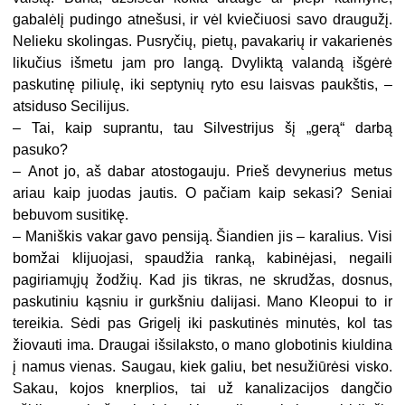
gabalėlį pudingo atnešusi, ir vėl kviečiuosi savo draugužį.
Nelieku skolingas. Pusryčių, pietų, pavakarių ir vakarienės
likučius išmetu jam pro langą. Dvyliktą valandą išgėrė
paskutinę piliulę, iki septynių ryto esu laisvas paukštis, –
atsiduso Secilijus.
–
Tai, kaip suprantu, tau Silvestrijus šį „gerą“ darbą
pasuko?
–
Anot jo, aš dabar atostogauju. Prieš devynerius metus
ariau kaip juodas jautis. O pačiam kaip sekasi? Seniai
bebuvom susitikę.
–
Maniškis vakar gavo pensiją. Šiandien jis – karalius. Visi
bomžai klijuojasi, spaudžia ranką, kabinėjasi, negaili
pagiriamųjų žodžių. Kad jis tikras, ne skrudžas, dosnus,
paskutiniu kąsniu ir gurkšniu dalijasi. Mano Kleopui to ir
tereikia. Sėdi pas Grigelį iki paskutinės minutės, kol tas
žiovauti ima. Draugai išsilaksto, o mano globotinis kiuldina
į namus vienas. Saugau, kiek galiu, bet nesužiūrėsi visko.
Sakau, kojos knerplios, tai už kanalizacijos dangčio