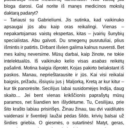
bloga darosi. Gal norite iš manęs medicinos mokslų
daktarą padaryt?
–
Tariausi su Gabrieliumi. Jis sutinka, kad vaikinuko
apsaugai jūs abu kaip oras reikalingi. Vienas –
nepakartojamas vaistų ekspertas, kitas – įvairių šunybių
specialistas. Abu galvoti. Du smegenų pusrutuliai, plius
išmintis ir patirtis. Dirbant išvien galima kalnus nuversti. Bet
mes kalnų neversime. Mūsų darbai, kaip žinote, ne tokie
intelektualūs. Iš vaikinuko kelio visas
asabas
reikėtų
pašalinti. Motina baigia išprotėt. Kojas pakirto belakstant iš
paskos. Manau, neprieštarausite ir jūs. Kai visi reikalai
baigsis, prižadu, išsiųsiu jus į Maljorką, Kretą ar kur kitur –
kur tik panorėsite. Secilijus labai susidomėjęs Indija, daug
skaito… Jei bent vienas krikščionis paprašytų mūsų
paramos, net šiandien ten išlydėtume. Tu, Cesilijau, prie
šito krašto labiau prisirišęs. Žinau žinau, tau dvi vaidilutės
vaidenasi ir šventieji laužai pėdas šildo, krivių balsai už
širdies griebia. O giesmės, o sutartinės! Matyt, geras,