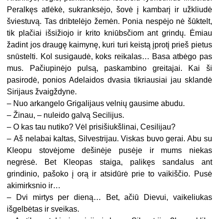
Peralkęs atlėkė, sukranksėjo, šovė į kambarį ir užkliudė
šviestuvą. Tas dribtelėjo žemėn. Ponia nespėjo nė šūktelt,
tik plačiai išsižiojo ir krito kniūbsčiom ant grindų. Ėmiau
žadint jos draugę kaimynę, kuri turi keistą įprotį prieš pietus
snūstelti. Kol susigaudė, koks reikalas… Basa atbėgo pas
mus. Pačiupinėjo pulsą, paskambino greitajai. Kai ši
pasirodė, ponios Adelaidos dvasia tikriausiai jau sklandė
Sirijaus žvaigždyne.
–
Nuo arkangelo Grigalijaus velnių gausime abudu.
–
Žinau, – nuleido galvą Secilijus.
–
O kas tau nutiko? Vėl prisišiukšlinai, Cesilijau?
–
Aš nelabai kaltas, Silvestrijau. Viskas buvo gerai. Abu su
Kleopu stovėjome dešinėje pusėje ir mums niekas
negrėsė. Bet Kleopas staiga, palikęs sandalus ant
grindinio, pašoko į orą ir atsidūrė prie to vaikiščio. Pusė
akimirksnio ir…
–
Dvi mirtys per dieną… Bet, ačiū Dievui, vaikeliukas
išgelbėtas ir sveikas.