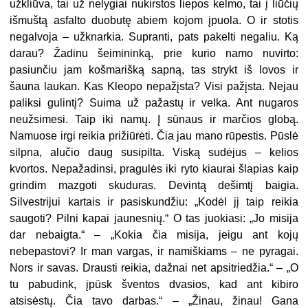
užkliūva, tai už nelygiai nukirstos liepos kelmo, tai į liūčių
išmuštą asfalto duobutę abiem kojom įpuola. O ir stotis
negalvoja – užknarkia. Supranti, pats pakelti negaliu. Ką
darau? Žadinu šeimininką, prie kurio namo nuvirto:
pasiunčiu jam košmarišką sapną, tas strykt iš lovos ir
šauna laukan. Kas Kleopo nepažįsta? Visi pažįsta. Nejau
paliksi gulintį? Suima už pažastų ir velka. Ant nugaros
neužsimesi. Taip iki namų. Į sūnaus ir marčios globą.
Namuose irgi reikia prižiūrėti. Čia jau mano rūpestis. Pūslė
silpna, alučio daug susipilta. Viską sudėjus – kelios
kvortos. Nepažadinsi, pragulės iki ryto kiaurai šlapias kaip
grindim mazgoti skuduras. Devintą dešimtį baigia.
Silvestrijui kartais ir pasiskundžiu: „Kodėl jį taip reikia
saugoti? Pilni kapai jaunesnių.“ O tas juokiasi: „Jo misija
dar nebaigta.“ – „Kokia čia misija, jeigu ant kojų
nebepastovi? Ir man vargas, ir namiškiams – ne pyragai.
Nors ir savas. Drausti reikia, dažnai net apsitriedžia.“ – „O
tu pabudink, įpūsk šventos dvasios, kad ant kibiro
atsisėstų. Čia tavo darbas.“ – „Žinau, žinau! Gana