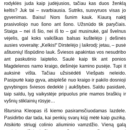
rodyklės juda kaip judėjusios, tačiau kas duos ženklą
keltis? Juk tai – svarbiausia. Sutriks, susvyruos visas jo
gyvenimas. Baisu! Nors šunim kauk. Kiaurą naktį
prasivoliojo nuo šono ant šono. Užsnūdo tik paryčiais.
Staiga – nei iš šio, nei iš to – gal musinukė, gal švelnus
vėjelis, gal koks vaikiškas balsas kuštelėjo į dešinės
ausies voveraitę: „Kelkis!“ Dirstelėjo į laikrodį: jetau, – pusė
aštuonių! Išspūdino lauk. Šviesos apakintas vos nesudribo
ant paskutinio laiptelio. Saulė kaip tik ant ponios
Magdelenos namo kraigo, dešinėje kamino pusėje. Tupi it
auksinė višta. Tačiau užsisėdėti Viešpats neleido.
Pasipurtė kaip gyva, atsiplėšė nuo kraigo ir pakilo dosnioji
gyvybingos šviesos dedeklė į aukštybes. Saldu pasidarė,
taip saldu, lyg vaikystėje pripuolus prie mamos braškių ir
vyšnių stiklainių rūsyje…
Ištursina Kleopas iš kiemo pasiramsčiuodamas lazdele.
Pasidirbo dar tada, kai penkių svarų kūjį mėtė kaip
guziką
.
Atsikirto striugį colinio aliuminio vamzdžio. Vieną galą