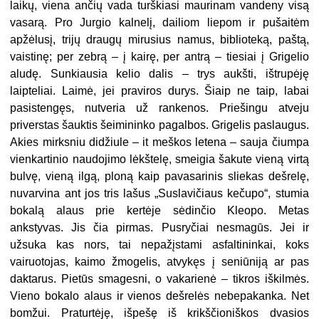
laikų, viena ančių vada turškiasi maurinam vandeny visą
vasarą. Pro Jurgio kalnelį, dailiom liepom ir pušaitėm
apžėlusį, trijų draugų mirusius namus, biblioteką, paštą,
vaistinę; per zebrą – į kairę, per antrą – tiesiai į Grigelio
aludę. Sunkiausia kelio dalis – trys aukšti, ištrupėję
laipteliai. Laimė, jei praviros durys. Šiaip ne taip, labai
pasistengęs, nutveria už rankenos. Priešingu atveju
priverstas šauktis šeimininko pagalbos. Grigelis paslaugus.
Akies mirksniu didžiule – it meškos letena – sauja čiumpa
vienkartinio naudojimo lėkštelę, smeigia šakute vieną virtą
bulvę, vieną ilgą, ploną kaip pavasarinis sliekas dešrelę,
nuvarvina ant jos tris lašus „Suslavičiaus kečupo“, stumia
bokalą alaus prie kertėje sėdinčio Kleopo. Metas
ankstyvas. Jis čia pirmas. Pusryčiai nesmagūs. Jei ir
užsuka kas nors, tai nepažįstami asfaltininkai, koks
vairuotojas, kaimo žmogelis, atvykęs į seniūniją ar pas
daktarus. Pietūs smagesni, o vakarienė – tikros iškilmės.
Vieno bokalo alaus ir vienos dešrelės nebepakanka. Net
bomžui. Praturtėję, išpešę iš krikščioniškos dvasios