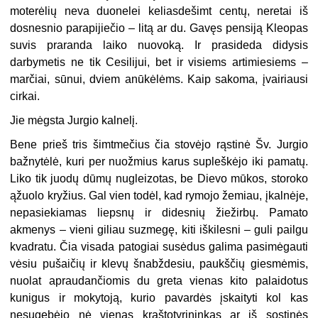
moterėlių neva duonelei keliasdešimt centų, neretai iš
dosnesnio parapijiečio – litą ar du. Gavęs pensiją Kleopas
suvis praranda laiko nuovoką. Ir prasideda didysis
darbymetis ne tik Cesilijui, bet ir visiems artimiesiems –
marčiai, sūnui, dviem anūkėlėms. Kaip sakoma, įvairiausi
cirkai.
Jie mėgsta Jurgio kalnelį.
Bene prieš tris šimtmečius čia stovėjo rąstinė Šv. Jurgio
bažnytėlė, kuri per nuožmius karus supleškėjo iki pamatų.
Liko tik juodų dūmų nugleizotas, be Dievo mūkos, storoko
ąžuolo kryžius. Gal vien todėl, kad rymojo žemiau, įkalnėje,
nepasiekiamas liepsnų ir didesnių žiežirbų. Pamato
akmenys – vieni giliau suzmegę, kiti iškilesni – guli pailgu
kvadratu. Čia visada patogiai susėdus galima pasimėgauti
vėsiu pušaičių ir klevų šnabždesiu, paukščių giesmėmis,
nuolat apraudančiomis du greta vienas kito palaidotus
kunigus ir mokytoją, kurio pavardės įskaityti kol kas
nesugebėjo nė vienas kraštotyrininkas ar iš sostinės