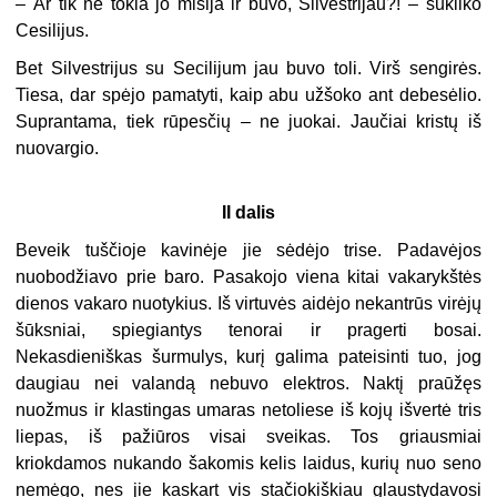
–
Ar tik ne tokia jo misija ir buvo, Silvestrijau?! – sukliko
Cesilijus.
Bet Silvestrijus su Secilijum jau buvo toli. Virš sengirės.
Tiesa, dar spėjo pamatyti, kaip abu užšoko ant debesėlio.
Suprantama, tiek rūpesčių – ne juokai. Jaučiai kristų iš
nuovargio.
II dalis
Beveik tuščioje kavinėje jie sėdėjo trise. Padavėjos
nuobodžiavo prie baro. Pasakojo viena kitai vakarykštės
dienos vakaro nuotykius. Iš virtuvės aidėjo nekantrūs virėjų
šūksniai, spiegiantys tenorai ir pragerti bosai.
Nekasdieniškas šurmulys, kurį galima pateisinti tuo, jog
daugiau nei valandą nebuvo elektros. Naktį praūžęs
nuožmus ir klastingas umaras netoliese iš kojų išvertė tris
liepas, iš pažiūros visai sveikas. Tos griausmiai
kriokdamos nukando šakomis kelis laidus, kurių nuo seno
nemėgo, nes jie kaskart vis stačiokiškiau glaustydavosi