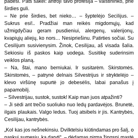
padėsi. Pats sakei: antroji tavo profesija – vaistininko, prie
širdies guli.
–
Ne prie širdies, bet nieko… – šyptelėjo Secilijus. –
Sukrus esi!.. Pradžiai man reikės migdomųjų, kad
užmigdyčiau geram pusdieniui, alergenų, valerijonų,
kvapiųjų aliejų, ko nors… Nesipriešinu. Patirties sočiai. Su
Cesilijum susivienysim. Žinok, Cesilijau, aš visada šalia.
Sekiosiu iš paskos kaip uodega. Susitikę suderinsim
veiklos planą.
–
Na, štai, mano berniukai. Ir susitarėm. Skirstomės.
Skirstomės, – patrynė delnais Silvestrijus ir stryktelėjo –
klevo viršūnę supurtė jo debesėlis, labai panašus į
papamobilį.
–
Silvestrijau, sustok, sustok! Kaip man juos atpažinti?
–
Ji sėdi ant trečio suoliuko nuo ledų pardavėjos. Brunetė,
ilgais plaukais. Valgo ledus. Tuoj atsibels ir jis. Kantrybės,
Cesilijau, kantrybės.
„
Kol kas jos nešnekinsiu. Dvilktelsiu kiūtindamas pro šalį, o
paskui sumesiu, ką daryti“, – dėdamas pirmą žingsnį mąstė