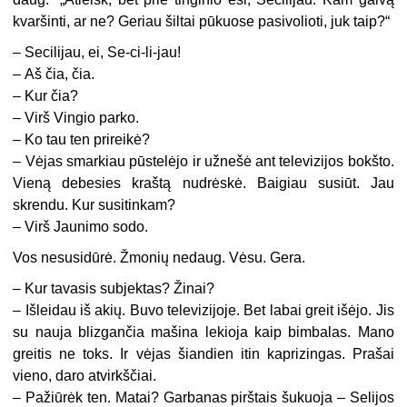
kvaršinti, ar ne? Geriau šiltai pūkuose pasivolioti, juk taip?“
–
Secilijau, ei, Se-ci-li-jau!
–
Aš čia, čia.
–
Kur čia?
–
Virš Vingio parko.
–
Ko tau ten prireikė?
–
Vėjas smarkiau pūstelėjo ir užnešė ant televizijos bokšto.
Vieną debesies kraštą nudrėskė. Baigiau susiūt. Jau
skrendu. Kur susitinkam?
–
Virš Jaunimo sodo.
Vos nesusidūrė. Žmonių nedaug. Vėsu. Gera.
–
Kur tavasis subjektas? Žinai?
–
Išleidau iš akių. Buvo televizijoje. Bet labai greit išėjo. Jis
su nauja blizgančia mašina lekioja kaip bimbalas. Mano
greitis ne toks. Ir vėjas šiandien itin kaprizingas. Prašai
vieno, daro atvirkščiai.
–
Pažiūrėk ten. Matai? Garbanas pirštais šukuoja – Selijos