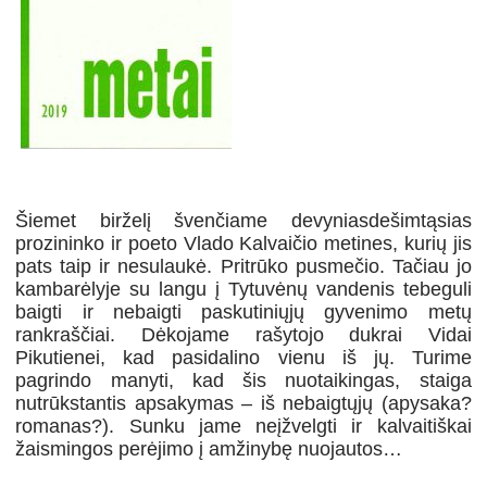
Šiemet birželį švenčiame devyniasdešimtąsias
prozininko ir poeto Vlado Kalvaičio metines, kurių jis
pats taip ir nesulaukė. Pritrūko pusmečio. Tačiau jo
kambarėlyje su langu į Tytuvėnų vandenis tebeguli
baigti ir nebaigti paskutiniųjų gyvenimo metų
rankraščiai. Dėkojame rašytojo dukrai Vidai
Pikutienei, kad pasidalino vienu iš jų. Turime
pagrindo manyti, kad šis nuotaikingas, staiga
nutrūkstantis apsakymas – iš nebaigtųjų (apysaka?
romanas?). Sunku jame neįžvelgti ir kalvaitiškai
žaismingos perėjimo į amžinybę nuojautos…