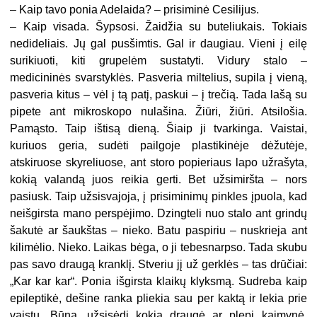
–
Kaip tavo ponia Adelaida? – prisiminė Cesilijus.
–
Kaip visada. Šypsosi. Žaidžia su buteliukais. Tokiais
nedideliais. Jų gal pusšimtis. Gal ir daugiau. Vieni į eilę
surikiuoti, kiti grupelėm sustatyti. Vidury stalo –
medicininės svarstyklės. Pasveria miltelius, supila į vieną,
pasveria kitus – vėl į tą patį, paskui – į trečią. Tada lašą su
pipete ant mikroskopo nulašina. Žiūri, žiūri. Atsilošia.
Pamąsto. Taip ištisą dieną. Šiaip ji tvarkinga. Vaistai,
kuriuos geria, sudėti pailgoje plastikinėje dėžutėje,
atskiruose skyreliuose, ant storo popieriaus lapo užrašyta,
kokią valandą juos reikia gerti. Bet užsimiršta – nors
pasiusk. Taip užsisvajoja, į prisiminimų pinkles įpuola, kad
neišgirsta mano perspėjimo. Dzingteli nuo stalo ant grindų
šakutė ar šaukštas – nieko. Batu paspiriu – nuskrieja ant
kilimėlio. Nieko. Laikas bėga, o ji tebesnarpso. Tada skubu
pas savo draugą kranklį. Stveriu jį už gerklės – tas drūčiai:
„Kar kar kar“. Ponia išgirsta klaikų klyksmą. Sudreba kaip
epileptikė, dešine ranka pliekia sau per kaktą ir lekia prie
vaistų. Būna, užsisėdi kokia draugė ar plepi kaimynė,