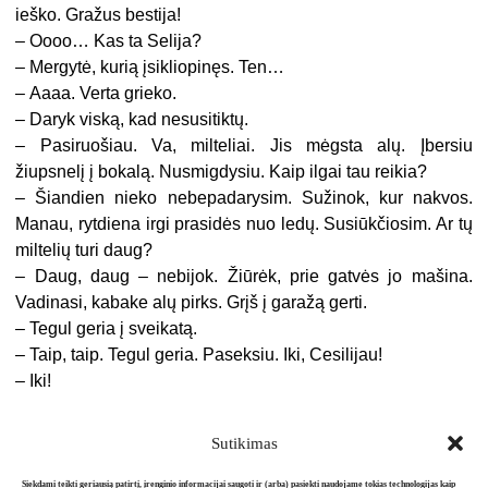
ieško. Gražus bestija
!
–
Oooo… Kas ta Selija?
–
Mergytė, kurią įsikliopinęs. Ten…
–
Aaaa. Verta grieko.
–
Daryk viską, kad nesusitiktų.
–
Pasiruošiau. Va, milteliai. Jis mėgsta alų. Įbersiu
žiupsnelį į bokalą. Nusmigdysiu. Kaip ilgai tau reikia?
–
Šiandien nieko nebepadarysim. Sužinok, kur nakvos.
Manau, rytdiena irgi prasidės nuo ledų. Susiūkčiosim. Ar tų
miltelių turi daug?
–
Daug, daug – nebijok. Žiūrėk, prie gatvės jo mašina.
Vadinasi, kabake alų pirks. Grįš į garažą gerti.
–
Tegul geria į sveikatą.
–
Taip, taip. Tegul geria. Paseksiu. Iki, Cesilijau
!
–
Iki!
Sutikimas
Siekdami teikti geriausią patirtį, įrenginio informacijai saugoti ir (arba) pasiekti naudojame tokias technologijas kaip