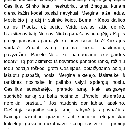
Cesilijus. Slinko lėtai, neskubriai, tarsi žmogus, kuriam
diena kažin kodėl baisiai nevykusi. Mergina laižė ledus.
Mestelėjo į ją akį ir sulinko kojos. Burna ir lūpos dailios
dailios. Plaukai už pečių. Veido ovalas, akių gelmė,
blakstienos kaip šluotos. Nieko panašaus neregėjęs. Ką jis
galėjo panašaus pamatyti, kai buvo šešiolikos? Koks jos
vardas? Žinant vardą, galima kukliai pasiteirauti,
pavyzdžiui: „Panele Nora, kur parduodami tokie gardūs
ledai?“ Tą pat akimirką iš bevardės panelės rankų rožinių
ledų porcija tėškėsi greta Cesilijaus, aplaižydama abiejų
lakuotų pusbačių nosis. Mergina aiktelėjo, išsitraukė iš
rankinės nosinaitę ir palinko valyti apdergtų nosių.
Cesilijus sustabarėjo, prarado amą, kiek atsigavęs
sugriebė ranką su balta nosinaite: „Panele, atsiprašau,
nereikia, prašau…“ Jos raudonis dar labiau apakino.
Dešiniąja sugraibė saują lapų, patrynė jais pusbačius.
Kairiąja pasodino gražuolę ant suoliuko, elegantiškai
linktelėjo galva ir nukulniavo. Galop susivokė – pirmoji