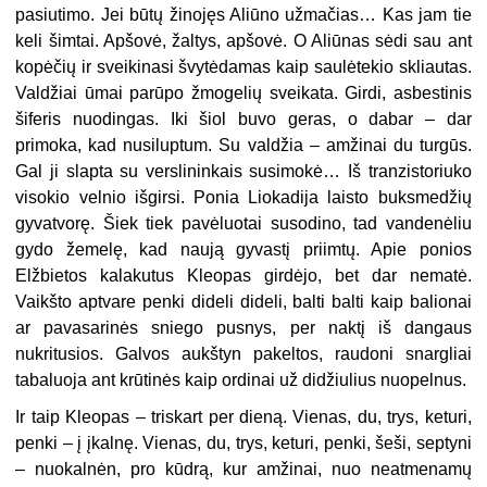
pasiutimo. Jei būtų žinojęs Aliūno užmačias… Kas jam tie
keli šimtai. Apšovė, žaltys, apšovė. O Aliūnas sėdi sau ant
kopėčių ir sveikinasi švytėdamas kaip saulėtekio skliautas.
Valdžiai ūmai parūpo žmogelių sveikata. Girdi, asbestinis
šiferis nuodingas. Iki šiol buvo geras, o dabar – dar
primoka, kad nusiluptum. Su valdžia – amžinai du turgūs.
Gal ji slapta su verslininkais susimokė… Iš tranzistoriuko
visokio velnio išgirsi. Ponia Liokadija laisto buksmedžių
gyvatvorę. Šiek tiek pavėluotai susodino, tad vandenėliu
gydo žemelę, kad naują gyvastį priimtų. Apie ponios
Elžbietos kalakutus Kleopas girdėjo, bet dar nematė.
Vaikšto aptvare penki dideli dideli, balti balti kaip balionai
ar pavasarinės sniego pusnys, per naktį iš dangaus
nukritusios. Galvos aukštyn pakeltos, raudoni snargliai
tabaluoja ant krūtinės kaip ordinai už didžiulius nuopelnus.
Ir taip Kleopas – triskart per dieną. Vienas, du, trys, keturi,
penki – į įkalnę. Vienas, du, trys, keturi, penki, šeši, septyni
– nuokalnėn, pro kūdrą, kur amžinai, nuo neatmenamų