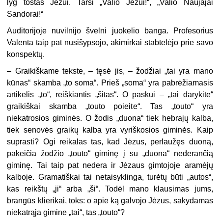
lyg tostas Jėzui. Tarsi „Valio Jėzui!“, „Valio Naujajai
Sandorai!“
Auditorijoje nuvilnijo švelni juokelio banga. Profesorius
Valenta taip pat nusišypsojo, akimirkai stabtelėjo prie savo
konspektų.
– Graikiškame tekste, – tęsė jis, – žodžiai „tai yra mano
kūnas“ skamba „to soma“. Prieš „soma“ yra pabrėžiamasis
artikelis „to“, reiškiantis „šitas“. O paskui – „tai darykite“
graikiškai skamba „touto poieite“. Tas „touto“ yra
niekatrosios giminės. O žodis „duona“ tiek hebrajų kalba,
tiek senovės graikų kalba yra vyriškosios giminės. Kaip
suprasti? Ogi reikalas tas, kad Jėzus, perlaužęs duoną,
pakeičia žodžio „touto“ giminę į su „duona“ nederančią
giminę. Tai taip pat nedera ir Jėzaus gimtojoje aramėjų
kalboje. Gramatiškai tai netaisyklinga, turėtų būti „autos“,
kas reikštų „ji“ arba „ši“. Todėl mano klausimas jums,
brangūs klierikai, toks: o apie ką galvojo Jėzus, sakydamas
niekatrąja gimine „tai“, tas „touto“?