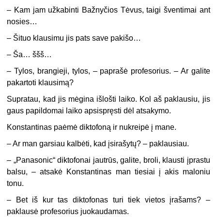
– Kam jam užkabinti Bažnyčios Tėvus, taigi šventimai ant
nosies…
– Šituo klausimu jis pats save pakišo…
– Ša… ššš…
– Tylos, brangieji, tylos, – paprašė profesorius. – Ar galite
pakartoti klausimą?
Supratau, kad jis mėgina išlošti laiko. Kol aš paklausiu, jis
gaus papildomai laiko apsispręsti dėl atsakymo.
Konstantinas paėmė diktofoną ir nukreipė į mane.
– Ar man garsiau kalbėti, kad įsirašytų? – paklausiau.
– „Panasonic“ diktofonai jautrūs, galite, broli, klausti įprastu
balsu, – atsakė Konstantinas man tiesiai į akis maloniu
tonu.
– Bet iš kur tas diktofonas turi tiek vietos įrašams? –
paklausė profesorius juokaudamas.