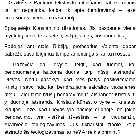
– Graikiškas Pauliaus tekstas korintiečiams, patinka mums
tai ar nepatinka, kalba tik apie bendravimą! – tęsė
profesorius, įveikdamas šurmulį.
Spragtelėjo Konstantino diktofonas. Jis paspaudė vieną
mygtuką, apvertė kasetę ir, vėl ją įstatęs, nuspaudė kitą.
Padėjęs ant stalo Bibliją, profesorius Valenta dabar
pabrėžė savo teiginius temperamentingais rankų mostais:
– Bažnyčia gali drąsiai teigti, kad tuomet, kai
bendruomenėje laužoma duona, tarp mūsų „atsiranda“
Dievas. Noriu pasakyti, kad mes patys pasikviečiame
Kristų į savo ratą, kai bendraujame sakralios vakarienės
metu. Taigi tame mūsų bendravime ir „atsiranda“ Kristus, t.
y. duonoje „atsiranda“ Kristaus kūnas, o vyne – Kristaus
kraujas. Tezė, kad Dievas yra pačioje duonoje, be jokio
bendravimo, yra visiškai išvestinis – tai viduramžių
Akviniečio teologizavimas. Jūs tikriausiai žinote, kaip
atsirado šis teologizavimas, ar ne? Ar reikia priminti?