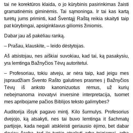
tai ne korektūros klaida, o jo kūrybinis pasirinkimas žaisti
gramatinėmis giminėmis. Tai sąmoninga. Ir tai kas kartą
turėtų jums priminti, kad Šventąjį Raštą reikia skaityti taip
pat kūrybingai, apsiginklavus giliomis žiniomis.
Dabar jau aš pakėliau ranką.
– Prašau, klauskite, – leido dėstytojas.
Aš atsistojau, nes aiškiai suvokiau, kad tai, ką pasakysiu,
yra lemtinga Bažnyčios Tėvų autoritetui.
– Profesoriau, tokiu atveju, ar nėra taip, kad jeigu mes
įspraudžiam Švento Rašto galutines prasmes į Bažnyčios
Tėvų iš anksto kanonizuotus rėmus, už kurių
nebeįmanoma inovatyvi inversinė interpretacija, tuomet
mes apribojame pačios Biblijos teksto galimybes?
Auditorija išsyk pagavo mintį. Kilo šurmulys. Profesorius
dvejojo, ką atsakyti, nes tai buvo lemtinga it šachmatų
partijoje, kada negali atskleisti geriausio ėjimo, bet dabar