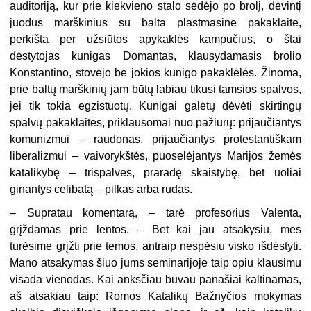
auditoriją, kur prie kiekvieno stalo sėdėjo po brolį, dėvintį
juodus marškinius su balta plastmasine pakaklaite,
perkišta per užsiūtos apykaklės kampučius, o štai
dėstytojas kunigas Domantas, klausydamasis brolio
Konstantino, stovėjo be jokios kunigo pakaklėlės. Žinoma,
prie baltų marškinių jam būtų labiau tikusi tamsios spalvos,
jei tik tokia egzistuotų. Kunigai galėtų dėvėti skirtingų
spalvų pakaklaites, priklausomai nuo pažiūrų: prijaučiantys
komunizmui – raudonas, prijaučiantys protestantiškam
liberalizmui – vaivorykštės, puoselėjantys Marijos žemės
katalikybę – trispalves, praradę skaistybę, bet uoliai
ginantys celibatą – pilkas arba rudas.
– Supratau komentarą, – tarė profesorius Valenta,
grįždamas prie lentos. – Bet kai jau atsakysiu, mes
turėsime grįžti prie temos, antraip nespėsiu visko išdėstyti.
Mano atsakymas šiuo jums seminarijoje taip opiu klausimu
visada vienodas. Kai anksčiau buvau panašiai kaltinamas,
aš atsakiau taip: Romos Katalikų Bažnyčios mokymas