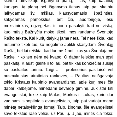
skelbia dieviškojo išganymo planą, ir aš, kaip katalikų
kunigas, tą planą bei išganymo tiesas taip pat skelbiu
laikydamas šv. mišias, klausydamasis išpažinties,
sakydamas pamokslus, bet čia, auditorijoje, esu
mokslininkas, egzegetas, ir noriu pasakyti, kad ne viską,
kuo mūsų Bažnyčia moko tikėti, mes randame Šventojo
Rašto tekste. Kai kurių dalykų jame nėra. Tai nereiškia, kad
neturime tikėti tuo, ko negalime aptikti skaitydami Šventąjį
Raštą, bet tai reiškia, kad turime žinoti, kas yra Šventajame
Rašte ir ko ten nėra nė kvapo. O dabar leiskite man tęsti
paskaitą. Klausti galite ir toliau, bet tik kas konkrečiai susiję
su paskaitos turiniu. Taigi… – profesorius pasitaisė vėl
nusmukusias atraitotas rankoves, – Paulius neišgalvoja
tokio Kristaus kalbinio avangardizmo, apie kurį mes čia
dabar kalbėjome, minėdami bevardę giminę. Juk štai kiti
evangelistai, tokie kaip Matas, Morkus ir Lukas, kurie dar
vadinami sinoptiniais evangelistais, taip pat vartoja mano
minėtą netaisyklingą formą! Taip, žinoma, šie evangelistai
savo tekstus rašė vėliau už Paulių. Bijau, mintis čia tokia: