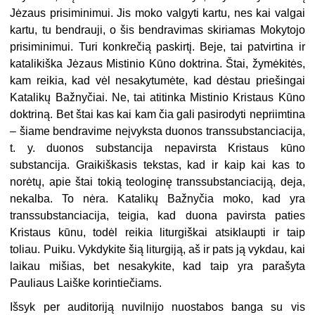
Jėzaus prisiminimui. Jis moko valgyti kartu, nes kai valgai
kartu, tu bendrauji, o šis bendravimas skiriamas Mokytojo
prisiminimui. Turi konkrečią paskirtį. Beje, tai patvirtina ir
katalikiška Jėzaus Mistinio Kūno doktrina. Štai, žymėkitės,
kam reikia, kad vėl nesakytumėte, kad dėstau priešingai
Katalikų Bažnyčiai. Ne, tai atitinka Mistinio Kristaus Kūno
doktriną. Bet štai kas kai kam čia gali pasirodyti nepriimtina
– šiame bendravime neįvyksta duonos transsubstanciacija,
t. y. duonos substancija nepavirsta Kristaus kūno
substancija. Graikiškasis tekstas, kad ir kaip kai kas to
norėtų, apie štai tokią teologinę transsubstanciaciją, deja,
nekalba. To nėra. Katalikų Bažnyčia moko, kad yra
transsubstanciacija, teigia, kad duona pavirsta paties
Kristaus kūnu, todėl reikia liturgiškai atsiklaupti ir taip
toliau. Puiku. Vykdykite šią liturgiją, aš ir pats ją vykdau, kai
laikau mišias, bet nesakykite, kad taip yra parašyta
Pauliaus Laiške korintiečiams.
Išsyk per auditoriją nuvilnijo nuostabos banga su vis