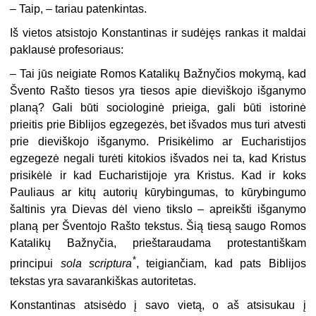
– Taip, – tariau patenkintas.
Iš vietos atsistojo Konstantinas ir sudėjęs rankas it maldai
paklausė profesoriaus:
– Tai jūs neigiate Romos Katalikų Bažnyčios mokymą, kad
Švento Rašto tiesos yra tiesos apie dieviškojo išganymo
planą? Gali būti sociologinė prieiga, gali būti istorinė
prieitis prie Biblijos egzegezės, bet išvados mus turi atvesti
prie dieviškojo išganymo. Prisikėlimo ar Eucharistijos
egzegezė negali turėti kitokios išvados nei ta, kad Kristus
prisikėlė ir kad Eucharistijoje yra Kristus. Kad ir koks
Pauliaus ar kitų autorių kūrybingumas, to kūrybingumo
šaltinis yra Dievas dėl vieno tikslo – apreikšti išganymo
planą per Šventojo Rašto tekstus. Šią tiesą saugo Romos
Katalikų Bažnyčia, prieštaraudama protestantiškam
*
principui
sola scriptura
, teigiančiam, kad pats Biblijos
tekstas yra savarankiškas autoritetas.
Konstantinas atsisėdo į savo vietą, o aš atsisukau į