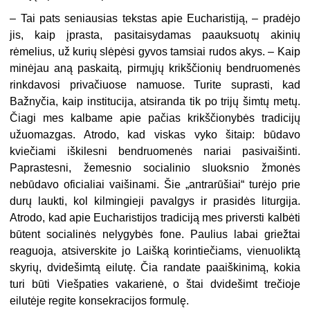
– Tai pats seniausias tekstas apie Eucharistiją, – pradėjo
jis, kaip įprasta, pasitaisydamas paauksuotų akinių
rėmelius, už kurių slėpėsi gyvos tamsiai rudos akys. – Kaip
minėjau aną paskaitą, pirmųjų krikščionių bendruomenės
rinkdavosi privačiuose namuose. Turite suprasti, kad
Bažnyčia, kaip institucija, atsiranda tik po trijų šimtų metų.
Čiagi mes kalbame apie pačias krikščionybės tradicijų
užuomazgas. Atrodo, kad viskas vyko šitaip: būdavo
kviečiami iškilesni bendruomenės nariai pasivaišinti.
Paprastesni, žemesnio socialinio sluoksnio žmonės
nebūdavo oficialiai vaišinami. Šie „antrarūšiai“ turėjo prie
durų laukti, kol kilmingieji pavalgys ir prasidės liturgija.
Atrodo, kad apie Eucharistijos tradiciją mes priversti kalbėti
būtent socialinės nelygybės fone. Paulius labai griežtai
reaguoja, atsiverskite jo Laišką korintiečiams, vienuoliktą
skyrių, dvidešimtą eilutę. Čia randate paaiškinimą, kokia
turi būti Viešpaties vakarienė, o štai dvidešimt trečioje
eilutėje regite konsekracijos formulę.