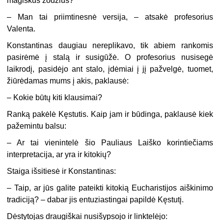
magiškus žodžius?
– Man tai priimtinesnė versija, – atsakė profesorius
Valenta.
Konstantinas daugiau nereplikavo, tik abiem rankomis
pasirėmė į stalą ir susigūžė. O profesorius nusisegė
laikrodį, pasidėjo ant stalo, įdėmiai į jį pažvelgė, tuomet,
žiūrėdamas mums į akis, paklausė:
– Kokie būtų kiti klausimai?
Ranką pakėlė Kęstutis. Kaip jam ir būdinga, paklausė kiek
pažemintu balsu:
– Ar tai vienintelė šio Pauliaus Laiško korintiečiams
interpretacija, ar yra ir kitokių?
Staiga išsitiesė ir Konstantinas:
– Taip, ar jūs galite pateikti kitokią Eucharistijos aiškinimo
tradiciją? – dabar jis entuziastingai papildė Kęstutį.
Dėstytojas draugiškai nusišypsojo ir linktelėjo: