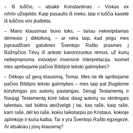
– Iš tuščio, – atsakė Konstantinas. – Viskas
ex
nihilo
užsipildo. Kaip pasaulis iš nieko, taip ir tuščia kasetė
iš tuščios virs įkalbėta.
– Mano klausimas buvo toks, – tariau nekreipdamas
dėmesio į diktofoną, – ar nėra taip, kad jeigu mes
įspraudžiam galutines Šventojo Rašto prasmes į
Bažnyčios Tėvų iš anksto kanonizuotus rėmus, už kurių
nebeįmanoma inovatyvi inversinė interpretacija, tuomet
mes apribojame pačios Biblijos teksto galimybes?
– Dėkoju už gerą klausimą, Tomai. Mes ne tik apribojame
pačios Biblijos teksto galimybes – mes taip pat žlugdome
kūrybingas jos autorių pastangas. Senąjį Testamentą ir
Naująjį Testamentą kūrė labai daug autorių su skirtingais
talentais, tad būtina atsižvelgti į tai, kas rašė, kaip rašė,
kam rašė, dėl ko rašė, kokiu laikotarpiu po Kristaus, kokioje
aplinkoje ir kuria kalba. Tai ir yra Šventojo Rašto egzegezė.
Ar atsakiau į jūsų klausimą?