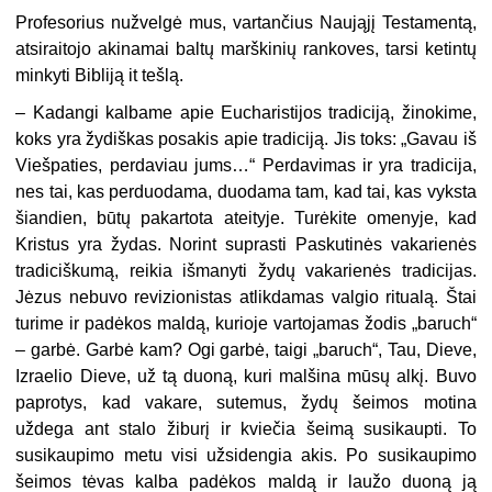
Profesorius nužvelgė mus, vartančius Naująjį Testamentą,
atsiraitojo akinamai baltų marškinių rankoves, tarsi ketintų
minkyti Bibliją it tešlą.
– Kadangi kalbame apie Eucharistijos tradiciją, žinokime,
koks yra žydiškas posakis apie tradiciją. Jis toks: „Gavau iš
Viešpaties, perdaviau jums…“ Perdavimas ir yra tradicija,
nes tai, kas perduodama, duodama tam, kad tai, kas vyksta
šiandien, būtų pakartota ateityje. Turėkite omenyje, kad
Kristus yra žydas. Norint suprasti Paskutinės vakarienės
tradiciškumą, reikia išmanyti žydų vakarienės tradicijas.
Jėzus nebuvo revizionistas atlikdamas valgio ritualą. Štai
turime ir padėkos maldą, kurioje vartojamas žodis „baruch“
– garbė. Garbė kam? Ogi garbė, taigi „baruch“, Tau, Dieve,
Izraelio Dieve, už tą duoną, kuri malšina mūsų alkį. Buvo
paprotys, kad vakare, sutemus, žydų šeimos motina
uždega ant stalo žiburį ir kviečia šeimą susikaupti. To
susikaupimo metu visi užsidengia akis. Po susikaupimo
šeimos tėvas kalba padėkos maldą ir laužo duoną ją