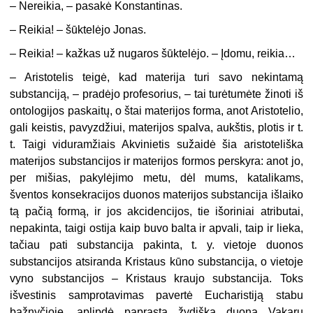
– Nereikia, – pasakė Konstantinas.
– Reikia! – šūktelėjo Jonas.
– Reikia! – kažkas už nugaros šūktelėjo. – Įdomu, reikia…
– Aristotelis teigė, kad materija turi savo nekintamą
substanciją, – pradėjo profesorius, – tai turėtumėte žinoti iš
ontologijos paskaitų, o štai materijos forma, anot Aristotelio,
gali keistis, pavyzdžiui, materijos spalva, aukštis, plotis ir t.
t. Taigi viduramžiais Akvinietis sužaidė šia aristoteliška
materijos substancijos ir materijos formos perskyra: anot jo,
per mišias, pakylėjimo metu, dėl mums, katalikams,
šventos konsekracijos duonos materijos substancija išlaiko
tą pačią formą, ir jos akcidencijos, tie išoriniai atributai,
nepakinta, taigi ostija kaip buvo balta ir apvali, taip ir lieka,
tačiau pati substancija pakinta, t. y. vietoje duonos
substancijos atsiranda Kristaus kūno substancija, o vietoje
vyno substancijos – Kristaus kraujo substancija. Toks
išvestinis samprotavimas pavertė Eucharistiją stabu
bažnyčioje, aplipdė paprastą žydišką duoną Vakarų