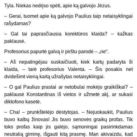
Tyla. Niekas nedrįso spėti, apie ką galvojo Jėzus.
– Gerai, tuomet apie ką galvojo Paulius taip netaisyklingai
rašydamas?
– Gal tai paprasčiausia korektūros klaida? – kažkas
paklausė.
Profesorius papurtė galvą ir pirštu parodė – „ne“.
– Aš nepatingėjau suskaičiuoti, kiek kartų padaryta ši
klaida, – tarė profesorius Valenta. – Šis posakis net
dvidešimt vieną kartą užrašytas netaisyklingai.
– O gal Paulius prastai ar netobulai mokėjo graikiškai? –
paklausė Konstantinas iš vietos ir užmetė akį, ar sukasi
diktofono kasetė.
– Cha! – prunkštelėjo dėstytojas. – Nejuokaukit, Paulius
buvo kalbų žinovas! Jis buvo senovės graikų profas. Tik
toks profas kaip jis galėjo, sąmoningai pasirinkdamas
neutralią giminę, išgauti kitą prasmę. Man akivaizdu, kad