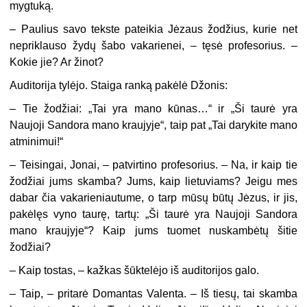
mygtuką.
– Paulius savo tekste pateikia Jėzaus žodžius, kurie net
nepriklauso žydų šabo vakarienei, – tęsė profesorius. –
Kokie jie? Ar žinot?
Auditorija tylėjo. Staiga ranką pakėlė Džonis:
– Tie žodžiai: „Tai yra mano kūnas…“ ir „Ši taurė yra
Naujoji Sandora mano kraujyje“, taip pat „Tai darykite mano
atminimui!“
– Teisingai, Jonai, – patvirtino profesorius. – Na, ir kaip tie
žodžiai jums skamba? Jums, kaip lietuviams? Jeigu mes
dabar čia vakarieniautume, o tarp mūsų būtų Jėzus, ir jis,
pakėlęs vyno taurę, tartų: „Ši taurė yra Naujoji Sandora
mano kraujyje“? Kaip jums tuomet nuskambėtų šitie
žodžiai?
– Kaip tostas, – kažkas šūktelėjo iš auditorijos galo.
– Taip, – pritarė Domantas Valenta. – Iš tiesų, tai skamba