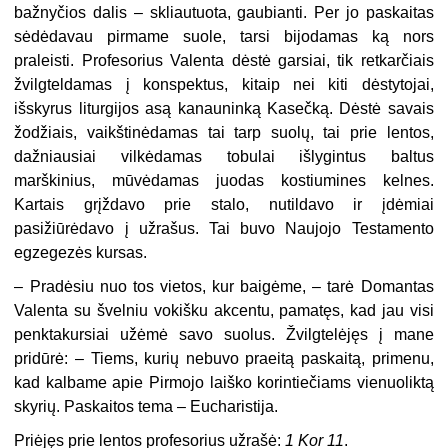
bažnyčios dalis – skliautuota, gaubianti. Per jo paskaitas
sėdėdavau pirmame suole, tarsi bijodamas ką nors
praleisti. Profesorius Valenta dėstė garsiai, tik retkarčiais
žvilgteldamas į konspektus, kitaip nei kiti dėstytojai,
išskyrus liturgijos asą kanauninką Kasečką. Dėstė savais
žodžiais, vaikštinėdamas tai tarp suolų, tai prie lentos,
dažniausiai vilkėdamas tobulai išlygintus baltus
marškinius, mūvėdamas juodas kostiumines kelnes.
Kartais grįždavo prie stalo, nutildavo ir įdėmiai
pasižiūrėdavo į užrašus. Tai buvo Naujojo Testamento
egzegezės kursas.
– Pradėsiu nuo tos vietos, kur baigėme, – tarė Domantas
Valenta su švelniu vokišku akcentu, pamatęs, kad jau visi
penktakursiai užėmė savo suolus. Žvilgtelėjęs į mane
pridūrė: – Tiems, kurių nebuvo praeitą paskaitą, primenu,
kad kalbame apie Pirmojo laiško korintiečiams vienuoliktą
skyrių. Paskaitos tema – Eucharistija.
Priėjęs prie lentos profesorius užrašė:
1 Kor 11
.