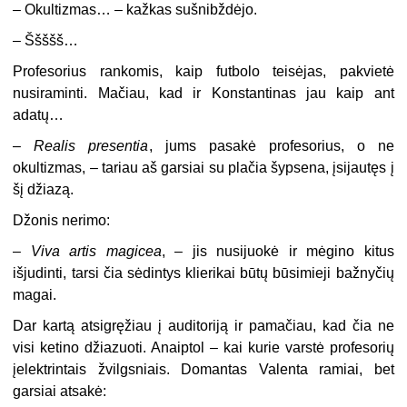
– Okultizmas… – kažkas sušnibždėjo.
– Ššššš…
Profesorius rankomis, kaip futbolo teisėjas, pakvietė
nusiraminti. Mačiau, kad ir Konstantinas jau kaip ant
adatų…
–
Realis presentia
, jums pasakė profesorius, o ne
okultizmas, – tariau aš garsiai su plačia šypsena, įsijautęs į
šį džiazą.
Džonis nerimo:
–
Viva artis magicea
, – jis nusijuokė ir mėgino kitus
išjudinti, tarsi čia sėdintys klierikai būtų būsimieji bažnyčių
magai.
Dar kartą atsigręžiau į auditoriją ir pamačiau, kad čia ne
visi ketino džiazuoti. Anaiptol – kai kurie varstė profesorių
įelektrintais žvilgsniais. Domantas Valenta ramiai, bet
garsiai atsakė: