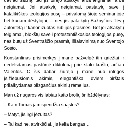
daviau šachą, tad jis turėjo atsakyti arba teigiamai, arba
neigiamai. Jei atsakytų neigiamai, pastatytų save į
katalikiškos teologijos pusę – privalomą šioje seminarijoje
bet kuriam dėstytojui, – nes jis palaikytų Bažnyčios Tėvų
autoritetą ir kanonizuotas Biblijos prasmes. Bet jei atsakytų
teigiamai, blokštų save į protestantiškosios teologijos pusę,
nes būtų už Šventraščio prasmių išlaisvinimą nuo Šventojo
Sosto.
Konstantinas prisimerkęs į mane pažvelgė itin griežtai ir
nedelsdamas pastūmė diktofoną prie stalo krašto, arčiau
Valentos. O šis dabar žiūrėjo į mane nuo intrigos
įsižiebusiomis akimis, elegantiškai dviem pirštais
prilaikydamas blizgančius akinių rėmelius.
Man už nugaros vis labiau kaito brolių šnibždėlynas:
– Kam Tomas jam spendžia spąstus?
– Matyt, jis irgi jėzuitas?
– Tai kad ne, atvirkščiai, jis kelia bangas…