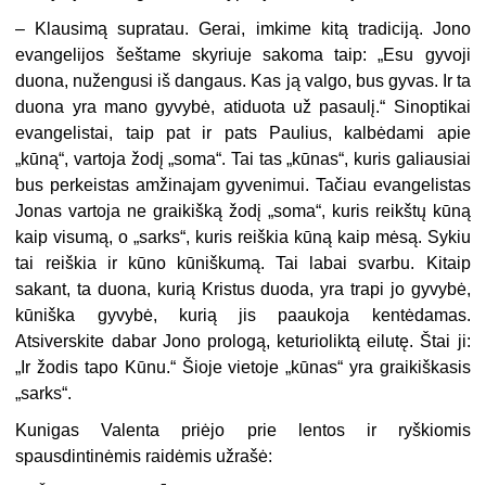
– Klausimą supratau. Gerai, imkime kitą tradiciją. Jono
evangelijos šeštame skyriuje sakoma taip: „Esu gyvoji
duona, nužengusi iš dangaus. Kas ją valgo, bus gyvas. Ir ta
duona yra mano gyvybė, atiduota už pasaulį.“ Sinoptikai
evangelistai, taip pat ir pats Paulius, kalbėdami apie
„kūną“, vartoja žodį „soma“. Tai tas „kūnas“, kuris galiausiai
bus perkeistas amžinajam gyvenimui. Tačiau evangelistas
Jonas vartoja ne graikišką žodį „soma“, kuris reikštų kūną
kaip visumą, o „sarks“, kuris reiškia kūną kaip mėsą. Sykiu
tai reiškia ir kūno kūniškumą. Tai labai svarbu. Kitaip
sakant, ta duona, kurią Kristus duoda, yra trapi jo gyvybė,
kūniška gyvybė, kurią jis paaukoja kentėdamas.
Atsiverskite dabar Jono prologą, keturioliktą eilutę. Štai ji:
„Ir žodis tapo Kūnu.“ Šioje vietoje „kūnas“ yra graikiškasis
„sarks“.
Kunigas Valenta priėjo prie lentos ir ryškiomis
spausdintinėmis raidėmis užrašė: