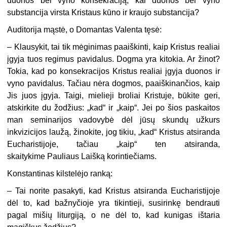
duonos bei vyno konsekraciją, kai duonos bei vyno
substancija virsta Kristaus kūno ir kraujo substancija?
Auditorija mąstė, o Domantas Valenta tęsė:
– Klausykit, tai tik mėginimas paaiškinti, kaip Kristus realiai
įgyja tuos regimus pavidalus. Dogma yra kitokia. Ar žinot?
Tokia, kad po konsekracijos Kristus realiai įgyja duonos ir
vyno pavidalus. Tačiau nėra dogmos, paaiškinančios, kaip
Jis juos įgyja. Taigi, mielieji broliai Kristuje, būkite geri,
atskirkite du žodžius: „kad“ ir „kaip“. Jei po šios paskaitos
man seminarijos vadovybė dėl jūsų skundų užkurs
inkvizicijos laužą, žinokite, jog tikiu, „kad“ Kristus atsiranda
Eucharistijoje, tačiau „kaip“ ten atsiranda,
skaitykime Pauliaus Laišką korintiečiams.
Konstantinas kilstelėjo ranką:
– Tai norite pasakyti, kad Kristus atsiranda Eucharistijoje
dėl to, kad bažnyčioje yra tikintieji, susirinkę bendrauti
pagal mišių liturgiją, o ne dėl to, kad kunigas ištaria