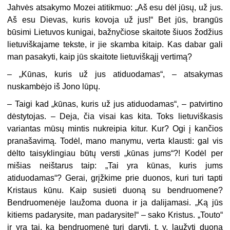
Jahvės atsakymo Mozei atitikmuo: „Aš esu dėl jūsų, už jus.
Aš esu Dievas, kuris kovoja už jus!“ Bet jūs, brangūs
būsimi Lietuvos kunigai, bažnyčiose skaitote šiuos žodžius
lietuviškajame tekste, ir jie skamba kitaip. Kas dabar gali
man pasakyti, kaip jūs skaitote lietuviškąjį vertimą?
– „Kūnas, kuris už jus atiduodamas“, – atsakymas
nuskambėjo iš Jono lūpų.
– Taigi kad „kūnas, kuris už jus atiduodamas“, – patvirtino
dėstytojas. – Deja, čia visai kas kita. Toks lietuviškasis
variantas mūsų mintis nukreipia kitur. Kur? Ogi į kančios
pranašavimą. Todėl, mano manymu, verta klausti: gal vis
dėlto taisyklingiau būtų versti „kūnas jums“?! Kodėl per
mišias neištarus taip: „Tai yra kūnas, kuris jums
atiduodamas“? Gerai, grįžkime prie duonos, kuri turi tapti
Kristaus kūnu. Kaip susieti duoną su bendruomene?
Bendruomenėje laužoma duona ir ja dalijamasi. „Ką jūs
kitiems padarysite, man padarysite!“ – sako Kristus. „Touto“
ir yra tai, ką bendruomenė turi daryti, t. y. laužyti duoną