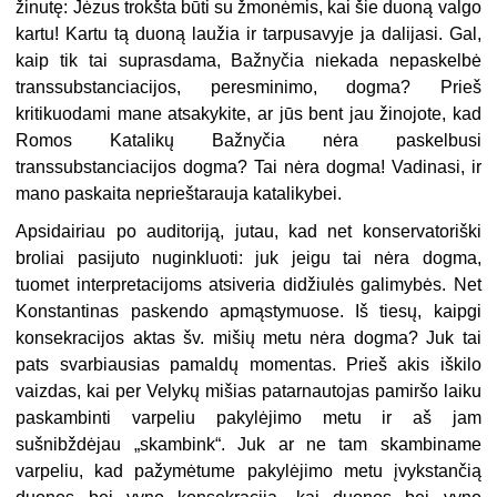
žinutę: Jėzus trokšta būti su žmonėmis, kai šie duoną valgo
kartu! Kartu tą duoną laužia ir tarpusavyje ja dalijasi. Gal,
kaip tik tai suprasdama, Bažnyčia niekada nepaskelbė
transsubstanciacijos, peresminimo, dogma? Prieš
kritikuodami mane atsakykite, ar jūs bent jau žinojote, kad
Romos Katalikų Bažnyčia nėra paskelbusi
transsubstanciacijos dogma? Tai nėra dogma! Vadinasi, ir
mano paskaita neprieštarauja katalikybei.
Apsidairiau po auditoriją, jutau, kad net konservatoriški
broliai pasijuto nuginkluoti: juk jeigu tai nėra dogma,
tuomet interpretacijoms atsiveria didžiulės galimybės. Net
Konstantinas paskendo apmąstymuose. Iš tiesų, kaipgi
konsekracijos aktas šv. mišių metu nėra dogma? Juk tai
pats svarbiausias pamaldų momentas. Prieš akis iškilo
vaizdas, kai per Velykų mišias patarnautojas pamiršo laiku
paskambinti varpeliu pakylėjimo metu ir aš jam
sušnibždėjau „skambink“. Juk ar ne tam skambiname
varpeliu, kad pažymėtume pakylėjimo metu įvykstančią