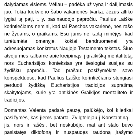
dalydamas visiems. Vėliau – padėka už vyną ir dalijimasis
juo. Tokia kiekvieno šabo vakarienės tvarka. Jėzus atliko
lygiai tą patį, t. y. pasinaudojo papročiu. Paulius Laiške
korintiečiams nemini, kad tai Paschos vakarienė, nes rašo
ne žydams, o graikams. Esu jums ne kartą minėjęs, kad
turėtumėte omenyje, kokiai bendruomenei yra
adresuojamas konkretus Naujojo Testamento tekstas. Šiuo
atveju mes kalbame apie kreipimąsi į graikišką mentalitetą,
nors Eucharistijos kontekstas yra tiesiogiai susijęs su
žydišku papročiu. Tad prašau: pasižymėkite savo
konspektuose, kad Paulius Laiške korintiečiams stengiasi
perduoti žydišką Eucharistijos tradicijos supratimą
skaitytojams, kurie yra antikinės Graikijos mentaliteto ir
tradicijos.
Domantas Valenta padarė pauzę, palūkėjo, kol klierikai
pasižymės, kas jiems patarta. Žvilgtelėjau į Konstantiną –
jis, nors ir rašėsi, bet neskubėjo, mat ant stalo buvo
pasistatęs diktofoną ir nuspaudęs raudoną įrašymo