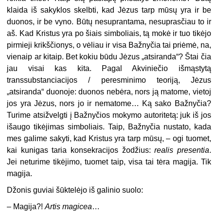
klaida iš sakyklos skelbti, kad Jėzus tarp mūsų yra ir be
duonos, ir be vyno. Būtų nesuprantama, nesuprasčiau to ir
aš. Kad Kristus yra po šiais simboliais, tą mokė ir tuo tikėjo
pirmieji krikščionys, o vėliau ir visa Bažnyčia tai priėmė, na,
vienaip ar kitaip. Bet kokiu būdu Jėzus „atsiranda“? Štai čia
jau visai kas kita. Pagal Akviniečio išmąstytą
transsubstanciacijos / peresminimo teoriją, Jėzus
„atsiranda“ duonoje: duonos nebėra, nors ją matome, vietoj
jos yra Jėzus, nors jo ir nematome… Ką sako Bažnyčia?
Turime atsižvelgti į Bažnyčios mokymo autoritetą: juk iš jos
išaugo tikėjimas simboliais. Taip, Bažnyčia nustato, kada
mes galime sakyti, kad Kristus yra tarp mūsų, – ogi tuomet,
kai kunigas taria konsekracijos žodžius:
realis presentia
.
Jei neturime tikėjimo, tuomet taip, visa tai tėra magija. Tik
magija.
Džonis guviai šūktelėjo iš galinio suolo:
– Magija?!
Artis magicea
…