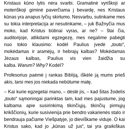
Kristaus kūno lytis nėra svarbi. Gramatinė vyriškoji ar
moteriškoji giminė paverčiama į bevardę, nes Kristaus
kūnas yra anapus lyčių skirtumo. Nesvarbu, sutinkame mes
su tokia interpretacija ar nesutinkame, – juk Bažnyčia mus
moko, kad Kristus būtinai vyras, ar ne? – štai čia,
auditorijoje, atlikdami egzegezę, mes negalime pabėgti
nuo tokio klausimo: kodėl Paulius įvedė „touto“,
mokėdamas ir aramėjų, ir hebrajų kalbas? Mokėdamas
Jėzaus kalbas, Paulius vis vien žaidžia su
kalba.
Warum?
Why?
Kodėl?
Profesorius paėmė į rankas Bibliją, iškėlė ją mums prieš
akis, tarsi mes jos niekada nebūtume matę.
– Kai kurie egzegetai mano, – dėstė jis, – kad šitas žodelis
„touto“ sąmoningai parinktas tam, kad mes pajustume, jog
kalbama apie susirinkimą tikinčiųjų, tikinčių pirmųjų
krikščionių, kurie susivienija prie bendro vakarienės stalo ir
bendrauja pačiame Viešpatyje, jo dieviškame viduje. O kai
Kristus sako, kad jo „kūnas už jus“, tai yra graikiškas