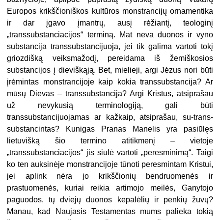
Europos krikščioniškos kultūros monstrancijų ornamentika
ir dar įgavo įmantrų, ausį rėžiantį, teologinį
„transsubstanciacijos“ terminą. Mat neva duonos ir vyno
substancija transsubstancijuoja, jei tik galima vartoti tokį
griozdišką veiksmažodį, pereidama iš žemiškosios
substancijos į dieviškąją. Bet, mielieji, argi Jėzus nori būti
įrėmintas monstrancijoje kaip kokia transsubstancija? Ar
mūsų Dievas – transsubstancija? Argi Kristus, atsiprašau
už nevykusią terminologiją, gali būti
transsubstancijuojamas ar kažkaip, atsiprašau, su-trans-
substancintas? Kunigas Pranas Manelis yra pasiūlęs
lietuvišką šio termino atitikmenį – vietoje
„transsubstanciacijos“ jis siūlė vartoti „peresminimą“. Taigi
ko ten auksinėje monstrancijoje tūnoti peresmintam Kristui,
jei aplink nėra jo krikščionių bendruomenės ir
prastuomenės, kuriai reikia artimojo meilės, Ganytojo
paguodos, tų dviejų duonos kepalėlių ir penkių žuvų?
Manau, kad Naujasis Testamentas mums palieka tokią