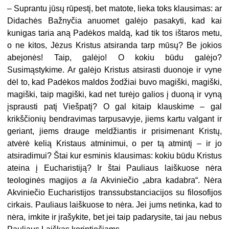
– Suprantu jūsų rūpestį, bet matote, lieka toks klausimas: ar
Didachės Bažnyčia anuomet galėjo pasakyti, kad kai
kunigas taria aną Padėkos maldą, kad tik tos ištaros metu,
o ne kitos, Jėzus Kristus atsiranda tarp mūsų? Be jokios
abejonės! Taip, galėjo! O kokiu būdu galėjo?
Susimąstykime. Ar galėjo Kristus atsirasti duonoje ir vyne
dėl to, kad Padėkos maldos žodžiai buvo magiški, magiški,
magiški, taip magiški, kad net turėjo galios į duoną ir vyną
įsprausti patį Viešpatį? O gal kitaip klauskime – gal
krikščionių bendravimas tarpusavyje, jiems kartu valgant ir
geriant, jiems drauge meldžiantis ir prisimenant Kristų,
atvėrė kelią Kristaus atminimui, o per tą atmintį – ir jo
atsiradimui? Štai kur esminis klausimas: kokiu būdu Kristus
ateina į Eucharistiją? Ir štai Pauliaus laiškuose nėra
teologinės magijos
a la
Akviniečio „abra kadabra“. Nėra
Akviniečio Eucharistijos transsubstanciacijos su filosofijos
cirkais. Pauliaus laiškuose to nėra. Jei jums netinka, kad to
nėra, imkite ir įrašykite, bet jei taip padarysite, tai jau nebus