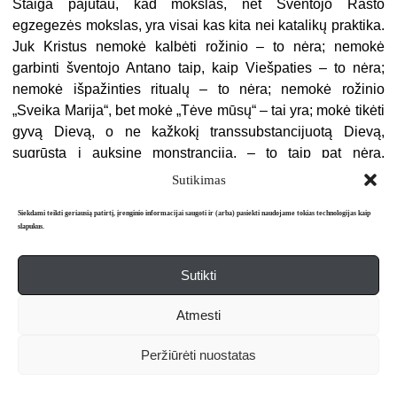
Staiga pajutau, kad mokslas, net Šventojo Rašto
egzegezės mokslas, yra visai kas kita nei katalikų praktika.
Juk Kristus nemokė kalbėti rožinio – to nėra; nemokė
garbinti šventojo Antano taip, kaip Viešpaties – to nėra;
nemokė išpažinties ritualų – to nėra; nemokė rožinio
„Sveika Marija“, bet mokė „Tėve mūsų“ – tai yra; mokė tikėti
gyvą Dievą, o ne kažkokį transsubstancijuotą Dievą,
sugrūstą į auksinę monstranciją, – to taip pat nėra.
Neskirstė Kristus ir savo mokinių į pranciškonus,
Sutikimas
dominikonus, jėzuitus… Ganytojas mokė būti jo mokiniais,
o ne susigrupuoti į atskiras brolijas. Sulig šiomis mintimis
Siekdami teikti geriausią patirtį, įrenginio informacijai saugoti ir (arba) pasiekti naudojame tokias technologijas kaip
slapukus.
negalėjau toliau konspektuoti. Tiesiog išsproginęs akis
spoksojau į profesorių jausdamas, kad jis man padovanojo
Sutikti
asmeninį perversmą, mano paties vidinę
transsubstanciaciją, mano, kaip asmenybės, peresminimą.
Atmesti
Mano akcidencijos, atributai – plaukai, akys, rankos, kojos,
širdis – liko tie patys, bet aš tapau kitas. Taip, štai čia ir
Peržiūrėti nuostatas
dabar, auditorijoje, suole, nugara mažumėlę atsirėmęs į
sieną, už kurios stūksojo seminarijos bažnyčia. Tačiau kuo