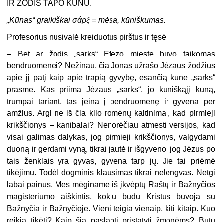
IR ŽODIS TAPO KŪNU.
„Kūnas“ graikiškai σάρξ = mėsa, kūniškumas.
Profesorius nusivalė kreiduotus pirštus ir tęsė:
– Bet ar žodis „sarks“ Efezo mieste buvo taikomas
bendruomenei? Nežinau, čia Jonas užrašo Jėzaus žodžius
apie jį patį kaip apie trapią gyvybę, esančią kūne „sarks“
prasme. Kas priima Jėzaus „sarks“, jo kūniškąjį kūną,
trumpai tariant, tas įeina į bendruomenę ir gyvena per
amžius. Argi ne iš čia kilo romėnų kaltinimai, kad pirmieji
krikščionys – kanibalai? Nenorėčiau atmesti versijos, kad
visai galimas dalykas, jog pirmieji krikščionys, valgydami
duoną ir gerdami vyną, tikrai jautė ir išgyveno, jog Jėzus po
tais ženklais yra gyvas, gyvena tarp jų. Jie tai priėmė
tikėjimu. Todėl dogminis klausimas tikrai nelengvas. Netgi
labai painus. Mes mėginame iš įkvėptų Raštų ir Bažnyčios
magisteriumo aiškintis, kokiu būdu Kristus buvoja su
Bažnyčia ir Bažnyčioje. Vieni teigia vienaip, kiti kitaip. Kuo
reikia tikėti? Kaip šią paslaptį pristatyti žmonėms? Būtų