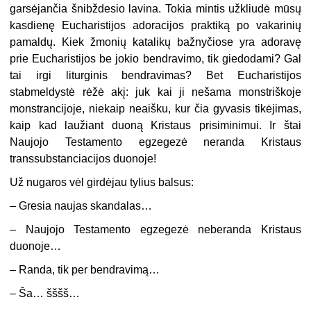
garsėjančia šnibždesio lavina. Tokia mintis užkliudė mūsų
kasdienę Eucharistijos adoracijos praktiką po vakarinių
pamaldų. Kiek žmonių katalikų bažnyčiose yra adoravę
prie Eucharistijos be jokio bendravimo, tik giedodami? Gal
tai irgi liturginis bendravimas? Bet Eucharistijos
stabmeldystė rėžė akį: juk kai ji nešama monstriškoje
monstrancijoje, niekaip neaišku, kur čia gyvasis tikėjimas,
kaip kad laužiant duoną Kristaus prisiminimui. Ir štai
Naujojo Testamento egzegezė neranda Kristaus
transsubstanciacijos duonoje!
Už nugaros vėl girdėjau tylius balsus:
– Gresia naujas skandalas…
– Naujojo Testamento egzegezė neberanda Kristaus
duonoje…
– Randa, tik per bendravimą…
– Ša… šššš…