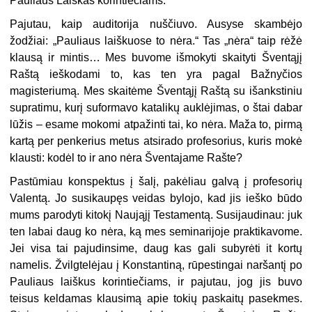
Pauliaus Laiškas korintiečiams.
Pajutau, kaip auditorija nuščiuvo. Ausyse skambėjo
žodžiai: „Pauliaus laiškuose to nėra.“ Tas „nėra“ taip rėžė
klausą ir mintis… Mes buvome išmokyti skaityti Šventąjį
Raštą ieškodami to, kas ten yra pagal Bažnyčios
magisteriumą. Mes skaitėme Šventąjį Raštą su išankstiniu
supratimu, kurį suformavo katalikų auklėjimas, o štai dabar
lūžis – esame mokomi atpažinti tai, ko nėra. Maža to, pirmą
kartą per penkerius metus atsirado profesorius, kuris mokė
klausti: kodėl to ir ano nėra Šventajame Rašte?
Pastūmiau konspektus į šalį, pakėliau galvą į profesorių
Valentą. Jo susikaupęs veidas bylojo, kad jis ieško būdo
mums parodyti kitokį Naująjį Testamentą. Susijaudinau: juk
ten labai daug ko nėra, ką mes seminarijoje praktikavome.
Jei visa tai pajudinsime, daug kas gali subyrėti it kortų
namelis. Žvilgtelėjau į Konstantiną, rūpestingai naršantį po
Pauliaus laiškus korintiečiams, ir pajutau, jog jis buvo
teisus keldamas klausimą apie tokių paskaitų pasekmes.