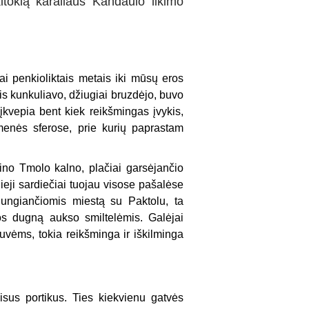
tokią karaliaus Kandaulo likimo
i penkioliktais metais iki mūsų eros
s kunkuliavo, džiugiai bruzdėjo, buvo
kvepia bent kiek reikšmingas įvykis,
omenės sferose, prie kurių paprastam
no Tmolo kalno, plačiai garsėjančio
nieji sardiečiai tuojau visose pašalėse
ungiančiomis miestą su Paktolu, ta
jos dugną aukso smiltelėmis. Galėjai
tuvėms, tokia reikšminga ir iškilminga
 visus portikus. Ties kiekvienu gatvės