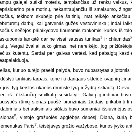
ampu galėjai sutikti moteris, tempiančias už rankų vaikus, 
eprisiderino prie motinų, nekantraujančių iš smalsumo, žingsn
sočius, tekinom skubėjo prie šaltinių, mat reikėjo anksčia
ebeturėtų darbų, kai gatvėmis gužės vestuvininkai; indai laikėsi
sočius nešėjos prilaikydavo liaunomis rankomis, kurios iš tol
1
askubomis lankstė dar ne visai sausas tunikas
ir chlamidas
ulų. Vergai žvaliai suko girnas, net nereikėjo, jog prižiūrėtoj
ečius kutentų. Sardai per galvas vertėsi, kad pabaigtų kasdi
eatpalaiduoja.
elias, kuriuo turėjo praeiti palyda, buvo nubarstytas sijotomis ba
šdėstyti tankiais tarpais, kone iki dangaus skleidė kvapnių cin
ik jos, lyg keistos ūkanos drumstė tyrą ir žydrą skliautą. Dievu
ien iš rūkstančių smilkalų susidaryti. Gatvių grindiniai buvo
ausybės rūmų sienas puošė bronziniais žiedais prikabinti lini
idabriniais bei auksiniais siūlais buvo sumaniai išsiuvinėjusios
5
ksionas
, vietoje gražuolės apglėbęs debesį; Diana, kurią
7
iemenukas Paris
, teisėjavęs grožio varžybose, kurios įvyko an