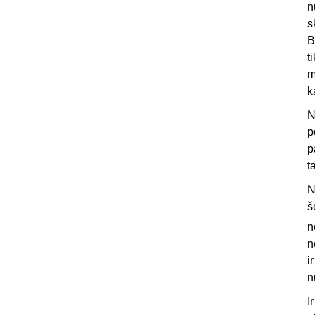
n
s
B
t
m
k
N
p
p
t
N
š
n
n
i
n
I