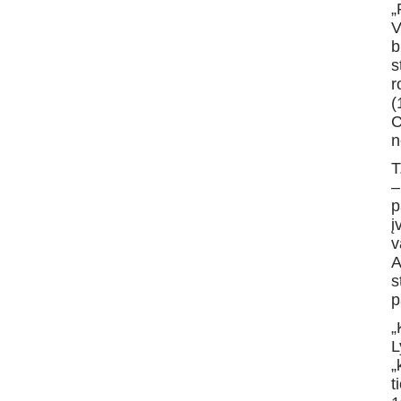
„
V
b
s
r
(
C
n
T
–
p
į
v
A
s
p
„
L
„
t