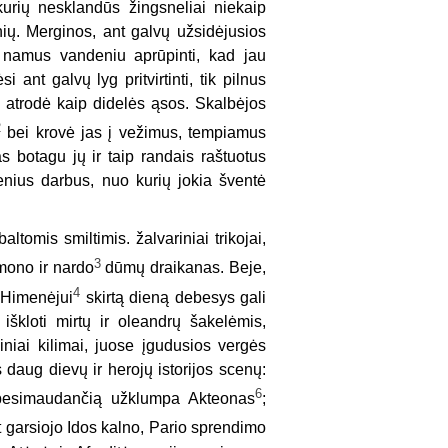
kurių nesklandūs žingsneliai niekaip
ių. Merginos, ant galvų užsidėjusios
u namus vandeniu aprūpinti, kad jau
 ant galvų lyg pritvirtinti, tik pilnus
o atrodė kaip didelės ąsos. Skalbėjos
2
bei krovė jas į vežimus, tempiamus
as botagu jų ir taip randais raštuotus
enius darbus, nuo kurių jokia šventė
ltomis smiltimis. žalvariniai trikojai,
3
amono ir nardo
dūmų draikanas. Beje,
4
i Himenėjui
skirtą dieną debesys gali
 iškloti mirtų ir oleandrų šakelėmis,
niai kilimai, juose įgudusios vergės
 daug dievų ir herojų istorijos scenų:
6
 besimaudančią užklumpa Akteonas
;
t garsiojo Idos kalno, Pario sprendimo