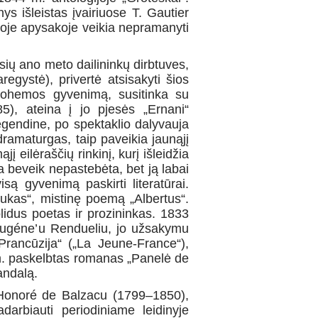
ys išleistas įvairiuose T. Gautier
šioje apysakoje veikia nepramanyti
rsių ano meto dailininkų dirbtuves,
egystė), privertė atsisakyti šios
 bohemos gyvenimą, susitinka su
5), ateina į jo pjesės „Ernani“
egendine, po spektaklio dalyvauja
dramaturgas, taip paveikia jaunąjį
į eilėraščių rinkinį, kurį išleidžia
a beveik nepastebėta, bet ją labai
są gyvenimą paskirti literatūrai.
nukas“, mistinę poemą „Albertus“.
idus poetas ir prozininkas. 1833
u Eugéne’u Rendueliu, jo užsakymu
rancūzija“ („La Jeune-France“),
 m. paskelbtas romanas „Panelė de
andalą.
u Honoré de Balzacu (1799–1850),
arbiauti periodiniame leidinyje