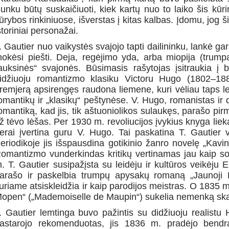
unku būtų suskaičiuoti, kiek kartų nuo to laiko šis kūrin
ūrybos rinkiniuose, išverstas į kitas kalbas. Įdomu, jog 
storiniai personažai.
. Gautier nuo vaikystės svajojo tapti dailininku, lankė ga
okėsi piešti. Deja, regėjimo yda, arba miopija (trumpar
auksinės“ svajonės. Būsimasis rašytojas įsitraukia į
idžiuoju romantizmo klasiku Victoru Hugo (1802–188
remjerą apsirengęs raudona liemene, kuri vėliau taps l
omantikų ir „klasikų“ peštynėse. V. Hugo, romanistas ir 
omantiką, kad jis, tik aštuoniolikos sulaukęs, parašo pirmąj
ž tėvo lėšas. Per 1930 m. revoliucijos įvykius knyga liek
erai įvertina guru V. Hugo. Tai paskatina T. Gautier vi
eriodikoje jis išspausdina gotikinio žanro novelę „Kavi
omantizmo vunderkindas kritikų vertinamas jau kaip sol
. T. Gautier susipažįsta su leidėju ir kultūros veikėj
arašo ir paskelbia trumpų apysakų romaną „Jaunoji P
uriame atsiskleidžia ir kaip parodijos meistras. O 1835
open“ („Mademoiselle de Maupin“) sukelia nemenką sk
. Gautier lemtinga buvo pažintis su didžiuoju realist
astarojo rekomenduotas, jis 1836 m. pradėjo bendrad