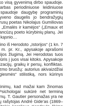
iko visą gyvenimą dirbo spaudoje.
arbas periodiniuose leidiniuose
i spaudoje daugybę programinių
gyveno daugelis jo bendražygių
s rusų poetas Nikolajus Gumiliovas
inį „Emalės ir kamėjos“ („Emaux et
rancūzų poeto kūrybinių planų. Jei
s kąsnio…
no iš Herodoto „Istorijos“ (1 kn. 7
 m. pr. Kr., apysakoje aprašomi
tijos žlugimą. Jei Herodotas tuos
ūris į juos visai kitoks. Apysakoje
zacijų, graikų ir persų, konfliktas.
zmo bruožų: autorius akivaizdžiai
esmės“ stilistiką, nors kūrinys
ertinimų, kad mažai kam žinomas
 Psichologai sukūrė net terminą
ormų. T. Gautier personažas yra ne
ūzų rašytojas André Gide’as (1869–