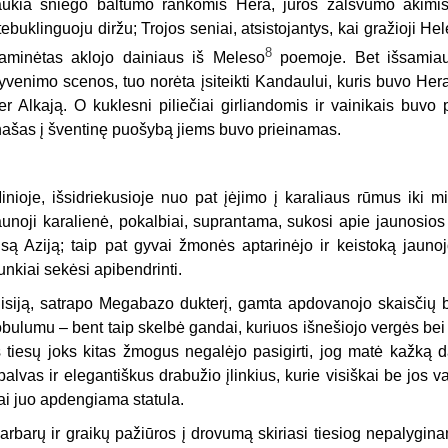
aukia sniego baltumo rankomis Hera, jūros žalsvumo akimis 
tebuklinguoju diržu; Trojos seniai, atsistojantys, kai gražioji He
8
aminėtas aklojo dainiaus iš Meleso
poemoje. Bet išsamiau
yvenimo scenos, tuo norėta įsiteikti Kandaului, kuris buvo Hera
er Alkają. O kuklesni piliečiai girliandomis ir vainikais buv
našas į šventinę puošybą jiems buvo prieinamas.
inioje, išsidriekusioje nuo pat įėjimo į karaliaus rūmus iki mi
aunoji karalienė, pokalbiai, suprantama, sukosi apie jaunosios
isą Aziją; taip pat gyvai žmonės aptarinėjo ir keistoką jauno
unkiai sekėsi apibendrinti.
isiją, satrapo Megabazo dukterį, gamta apdovanojo skaisčių 
obulumu – bent taip skelbė gandai, kuriuos išnešiojo vergės bei
š tiesų joks kitas žmogus negalėjo pasigirti, jog matė kažką 
palvas ir elegantiškus drabužio įlinkius, kurie visiškai be jos 
ai juo apdengiama statula.
arbarų ir graikų pažiūros į drovumą skiriasi tiesiog nepalyginam