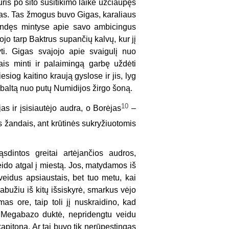
ris po šito susitikimo laikė užčiaupęs
pas. Tas žmogus buvo Gigas, karaliaus
kendęs mintyse apie savo ambicingus
ojo tarp Baktrus supančių kalvų, kur jį
ti. Gigas svajojo apie svaigulį nuo
ais minti ir palaimingą garbę uždėti
siog kaitino kraują gyslose ir jis, lyg
 baltą nuo putų Numidijos žirgo šoną.
10
jas ir įsisiautėjo audra, o Borėjas
–
s žandais, ant krūtinės sukryžiuotomis
dintos greitai artėjančios audros,
leido atgal į miestą. Jos, matydamos iš
veidus apsiaustais, bet tuo metu, kai
abužiu iš kitų išsiskyrė, smarkus vėjo
s ore, taip toli jį nuskraidino, kad
o Megabazo duktė, nepridengtu veidu
apitoną. Ar tai buvo tik nerūpestingas