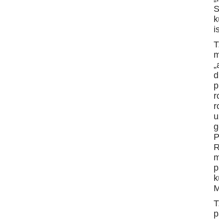
S
k
i
T
m
„
d
p
r
r
u
g
P
R
m
p
k
M
T
p