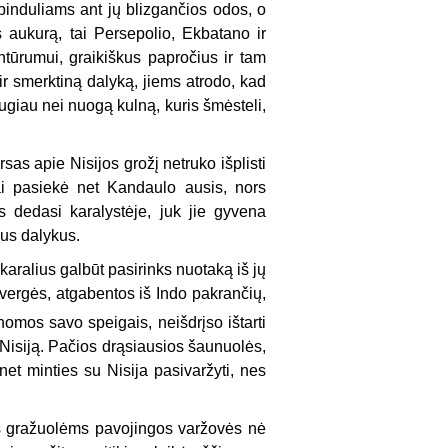
pinduliams ant jų blizgančios odos, o
 aukurą, tai Persepolio, Ekbatano ir
tūrumui, graikiškus papročius ir tam
 ir smerktiną dalyką, jiems atrodo, kad
augiau nei nuogą kulną, kuris šmėsteli,
rsas apie Nisijos grožį netruko išplisti
siai pasiekė net Kandaulo ausis, nors
s dedasi karalystėje, juk jie gyvena
kus dalykus.
karalius galbūt pasirinks nuotaką iš jų
 vergės, atgabentos iš Indo pakrančių,
inomos savo speigais, neišdrįso ištarti
e Nisiją. Pačios drąsiausios šaunuolės,
 net minties su Nisija pasivaržyti, nes
oms gražuolėms pavojingos varžovės nė