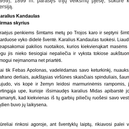
959), 1899 m. parašęs trijų veiksmų pjesę, sukūrė ki
ersiją.
aralius Kandaulas
irmas skyrius
raėjus penkiems šimtams metų po Trojos karo ir septyni šimta
arduose vyko didelė šventė. Karalius Kandaulas tuokėsi. Liaudi
eapsakomai pakilios nuotaikos, kurios kiekvienąkart masėms į
egu jis nieko tiesiogiai nepaliečia ir vyksta tokiose aukštu
mogui neįmanoma net priartėti.
ai tik Febas Apolonas, vadelėdamas savo keturkinkį, nuauksi
afrano derliais, aukštąsias viršūnes skaisčiais spinduliais, šau
ujudo, vis kopė ir žemyn leidosi marmurinėmis rampomis, j
urtingąja upe, kurioje išsimaudęs karalius Midas apibarstė 
amanyti, kad kiekvienas iš tų garbių piliečių ruošėsi savo ves
ądien buvo jų laikysena.
ūreliai rinkosi agoroje, ant šventyklų laiptų, rikiavosi palei