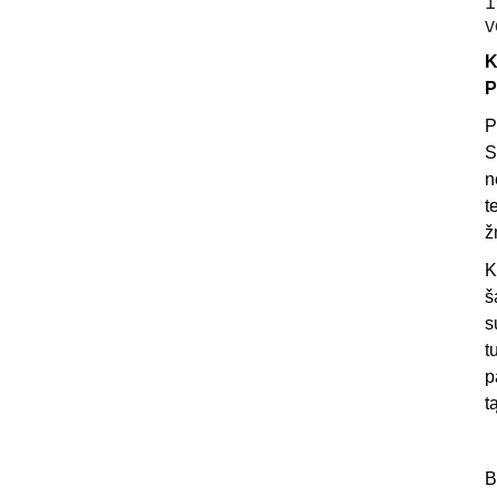
1
v
K
P
P
S
n
t
ž
K
š
s
t
p
t
B