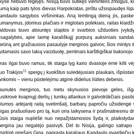
kyse nebuvo regėjęs. Nisiją buvo sutikęs vienintelis žmogus, ku
urną kaip pats tylos dievas Harpokratas, pirštu užsispaudęs lū
andaulo sargybos viršininkas. Aną lemtingą dieną jis, pas
umanymus, įdomius plačiais ir miglotais polėkiais, raitas klaidži
aldovas buvo atsiuntęs slaptos ir svarbios užduoties įvykdy
isagalybės, apie laimę karališkąjį purpurą auksiniais sandal
arūną ant gražiausios pasaulyje merginos galvos; šios mintys tie
ydamasis savo lakią vaizduotę, pentinais karštligiškai baksnojo
ras ilgai buvo ramus, tik staiga lyg kario dvasioje ėmė kilti vė
11
uo Trakijos
speigų į kuokštus suledėjusiais plaukais, išpūstai
ankomis – vienu pūstelėjimu atginė didelius liūties debesis.
aunutės merginos, tuo metu skynusios pievoje gėles, išgąs
usikrovė kvapnųjį derlių į tunikų atlankus ir galvotrūkčiais pasi
olumos artėjantį raitą svetimšalį, barbarų papročiu užsidengė 
igas prašuoliavo pro tą, kuri oria laikysena ir prašmatnesniu dr
ūsis staiga nuplėšė nuo nepažįstamosios šydą ir, plaikstydama
ergina jau negalėjo pasivyti. Dėl to Nisija, galingo satrap
tsidūrė priešais Gigą, paprastą karaliaus Kandaulo gvardiečių k