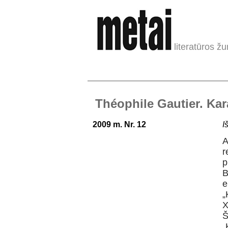
literatūros žu
Théophile Gautier. Ka
2009 m. Nr. 12
I
A
r
p
B
e
„
X
Š
„