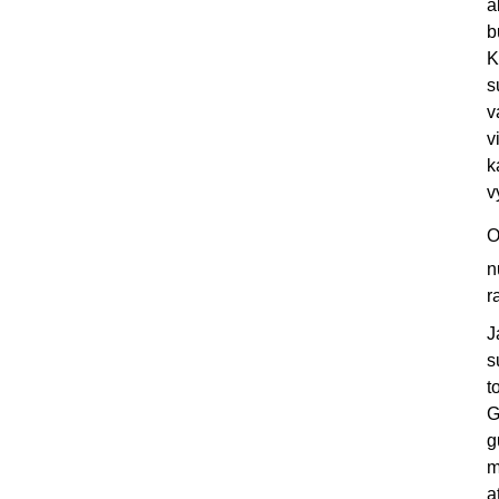
a
b
K
s
v
v
k
v
O
n
r
J
s
t
G
g
m
a