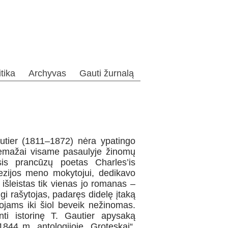
itika
Archyvas
Gauti žurnalą
autier (1811–1872) nėra ypatingo
 nemažai visame pasaulyje žinomų
is prancūzų poetas Charles’is
ezijos meno mokytojui, dedikavo
l išleistas tik vienas jo romanas –
gi rašytojas, padaręs didelę įtaką
tojams iki šiol beveik nežinomas.
i istorinę T. Gautier apysaką
844 m. antologijoje „Groteskai“.