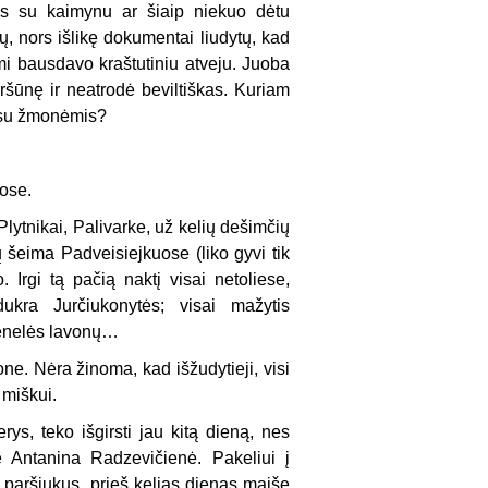
as su kaimynu ar šiaip niekuo dėtu
, nors išlikę dokumentai liudytų, kad
imi bausdavo kraštutiniu atveju. Juoba
šūnę ir neatrodė beviltiškas. Kuriam
e su žmonėmis?
uose.
lytnikai, Palivarke, už kelių dešimčių
ų šeima Padveisiejkuose (liko gyvi tik
Irgi tą pačią naktį visai netoliese,
ukra Jurčiukonytės; visai mažytis
 senelės lavonų…
ne. Nėra žinoma, kad išžudytieji, visi
 miškui.
s, teko išgirsti jau kitą dieną, nes
ė Antanina Radzevičienė. Pakeliui į
ž paršiukus, prieš kelias dienas maiše