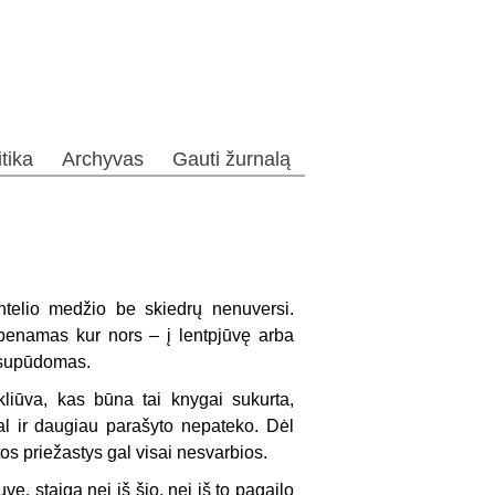
itika
Archyvas
Gauti žurnalą
ntelio medžio be skiedrų nenuversi.
benamas kur nors – į lentpjūvę arba
i supūdomas.
kliūva, kas būna tai knygai sukurta,
gal ir daugiau parašyto nepateko. Dėl
tos priežastys gal visai nesvarbios.
ę, staiga nei iš šio, nei iš to pagailo