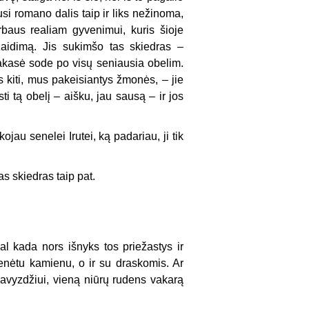
si romano dalis taip ir liks nežinoma,
baus realiam gyvenimui, kuris šioje
žaidimą. Jis sukimšo tas skiedras –
r pakasė sode po visų seniausia obelim.
ns kiti, mus pakeisiantys žmonės, – jie
i tą obelį – aišku, jau sausą – ir jos
au senelei Irutei, ką padariau, ji tik
s skiedras taip pat.
al kada nors išnyks tos priežastys ir
enėtu kamienu, o ir su draskomis. Ar
 pavyzdžiui, vieną niūrų rudens vakarą