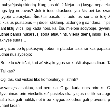
ų nubyrėjusių skiedrų. Kurgi jas dėti? Nejau ta į knygą nepateku
ings lyg nebuvus? Juk ir tose draskose yra šis bei tas svar
nygoje aprašytas. Širdžiai pasaldinti autorius sumanė tokį 
tlikusius puslapius – į didelį stiklainį, uždengė jį sandariai i
dant liktų viltis, jog kada nors, kai čia, mieloje sodyboje, gyve
ūtinai panūs nukaršusį sodą atjauninti. Vieną dieną imsis iškast
aknyse suras…
ai grįžau po tų pakasynų trobon ir plaudamasis rankas papasakoj
iūdnai nusišypsojo:
 Bene tu užmiršai, kad aš visą knygos rankraštį atspausdinau. Ta
 Tai kas?
 Ogi tas, kad viskas liko kompiuteryje. Ištrinti?
asvarstęs atsakiau, kad nereikia. O gal kada nors prireiks. G
Gyvenimas prie vieškeliuko“ pasieks skaitytojus ne tik su apg
aža kas gali nutikti, net ir be knygos skiedros gali praversti,
uriant krosnį.