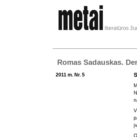
literatūros žu
Romas Sadauskas. Deme
S
2011 m. Nr. 5
M
N
n
V
p
į
O