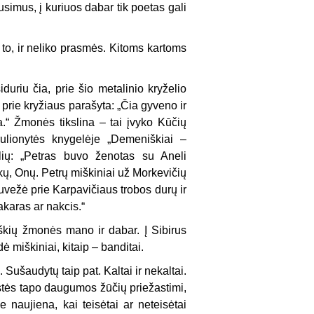
simus, į kuriuos dabar tik poetas gali
e to, ir neliko prasmės. Kitoms kartoms
uriu čia, prie šio metalinio kryželio
 prie kryžiaus parašyta: „Čia gyveno ir
“ Žmonės tikslina – tai įvyko Kūčių
rulionytės knygelėje „Demeniškiai –
lių: „Petras buvo ženotas su Aneli
kų, Onų. Petrų miškiniai už Morkevičių
uvežė prie Karpavičiaus trobos durų ir
karas ar nakcis.“
škių žmonės mano ir dabar. Į Sibirus
 miškiniai, kitaip – banditai.
ušaudytų taip pat. Kaltai ir nekaltai.
ystės tapo daugumos žūčių priežastimi,
 naujiena, kai teisėtai ar neteisėtai