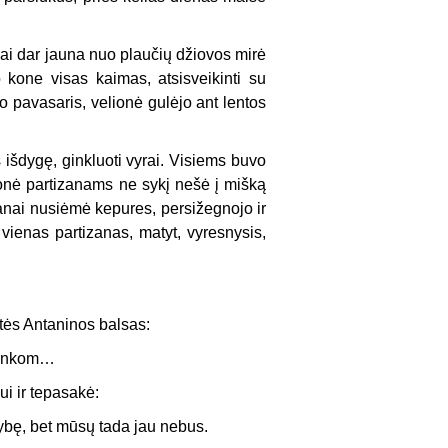
 dar jauna nuo plaučių džiovos mirė
one visas kaimas, atsisveikinti su
o pavasaris, velionė gulėjo ant lentos
s išdygę, ginkluoti vyrai. Visiems buvo
lionė partizanams ne sykį nešė į mišką
izanai nusiėmė kepures, persižegnojo ir
 vienas partizanas, matyt, vyresnysis,
utės Antaninos balsas:
ukonkom…
ui ir tepasakė:
sybę, bet mūsų tada jau nebus.