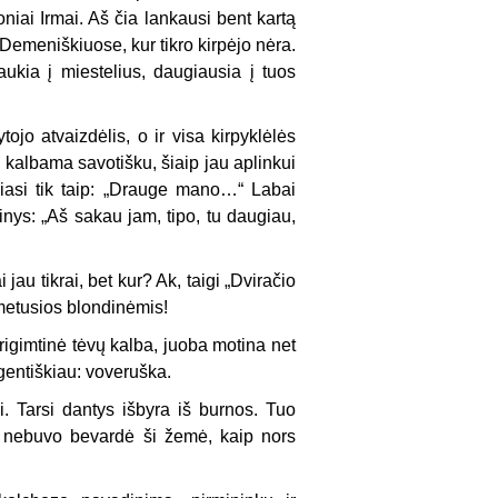
oniai Irmai. Aš čia lankausi bent kartą
Demeniškiuose, kur tikro kirpėjo nėra.
ukia į miestelius, daugiausia į tuos
ojo atvaizdėlis, o ir visa kirpyklėlės
 kalbama savotišku, šiaip jau aplinkui
ipiasi tik taip: „Drauge mano…“ Labai
inys: „Aš sakau jam, tipo, tu daugiau,
jau tikrai, bet kur? Ak, taigi „Dviračio
imetusios blondinėmis!
rigimtinė tėvų kalba, juoba motina net
gentiškiau: voveruška.
. Tarsi dantys išbyra iš burnos. Tuo
Juk nebuvo bevardė ši žemė, kaip nors