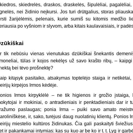
kiedros, skiedrelės, draskos, draskelės, šipulėliai, pagalėlia
gnelės, nei židinio neįkursi. Jos turi drūtgalius, storas pliauskas
irsti žarijėlėmis, pelenais, kurie sumiš su kitomis medžio li
eriausia po vyšniom ir slyvom, arba kitais kaulavaisiais, ir padė
zūkiškai
r tik nebūsiu vienas vienutukas dzūkiškai šnekantis demeniš
moneliai, tūlas ir kojos nekėlęs už savo krašto ribų, – kaipgi
nektą bei tėvo prošnektę?
aip kitąsyk pasitaiko, atsakymas toptelėjo staiga ir netikėtai
eirijų kirpėjos Irmos kėdėje.
onios Irmos kirpyklėlė – ne tik higienos ir grožio įstaiga, 
okytojai ir mokiniai, o antradieniais ir penktadieniais dar ir 
ražumo paslaugas; ponia Irma – puiki savo amato meistrė,
aroliniškėse, ir, sako, turėjusi daug nuolatinių klientų. Ponios I
eirijų miestelio kultūros židinukas. Čia gali paskaityti šviežius 
et ir pakankamai intymias: kas su kuo ar be ko ir t. t. Lyg ir gar