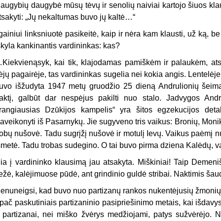
augybių daugybė mūsų tėvų ir senolių naiviai kartojo šiuos klau
tsakyti: „Jų nekaltumas buvo jų kaltė…“
lgainiui linksniuotė pasikeitė, kaip ir nėra kam klausti, už ką, b
škyla kankinantis vardininkas: kas?
Kiekvienąsyk, kai tik, klajodamas pamiškėm ir palaukėm, atsid
ėjų pagairėje, tas vardininkas sugelia nei kokia angis. Lentelėje
uvo išžudyta 1947 metų gruodžio 25 dieną Andrulionių šeima.
aktį, galbūt dar nespėjus pakilti nuo stalo. Jadvygos And
rangiausias Dzūkijos kampelis“ yra šitos egzekucijos deta
aveikonyti iš Pasarnykų. Jie sugyveno tris vaikus: Bronių, Moni
robų nušovė. Tadu sugrįžį nušovė ir motulį Ievų. Vaikus paėmį n
šmetė. Tadu trobas sudegino. O tai buvo pirma dziena Kalėdų, va
ia į vardininko klausimą jau atsakyta. Miškiniai! Taip Demeni
ežė, kalėjimuose pūdė, ant grindinio guldė stribai. Naktimis šaudė
enuneigsi, kad buvo nuo partizanų rankos nukentėjusių žmonių. S
pač paskutiniais partizaninio pasipriešinimo metais, kai išdav
 partizanai, nei miško žvėrys medžiojami, patys sužvėrėjo. Ne