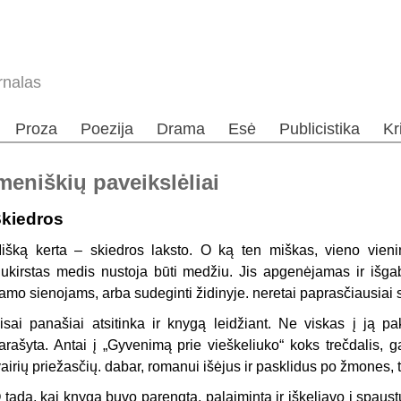
rnalas
Proza
Poezija
Drama
Esė
Publicistika
Kr
niškių paveikslėliai
kiedros
išką kerta – skiedros laksto. O ką ten miškas, vieno vieni
ukirstas medis nustoja būti medžiu. Jis apgenėjamas ir išga
amo sienojams, arba sudeginti židinyje. neretai paprasčiausia
isai panašiai atsitinka ir knygą leidžiant. Ne viskas į ją pa
arašyta. Antai į „Gyvenimą prie vieškeliuko“ koks trečdalis, 
vairių priežasčių. dabar, romanui išėjus ir pasklidus po žmones, 
 tada, kai knyga buvo parengta, palaiminta ir iškeliavo į spaustuv