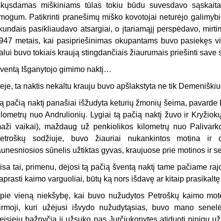
skųsdamas miškiniams tūlas tokiu būdu suvesdavo sąskait
mogum. Patikrinti pranešimų miško kovotojai neturėjo galimybių
kundais pasikliaudavo atsargiai, o įtariamąjį perspėdavo, mirt
947 metais, kai pasipriešinimas okupantams buvo pasiekęs vir
alui buvo tokiais kraują stingdančiais žiaurumais priešinti sav
ventą Išganytojo gimimo naktį…
eje, ta naktis nekaltu krauju buvo apšlakstyta ne tik Demeniški
ą pačią naktį panašiai išžudyta keturių žmonių šeima, pavarde P
ilometrų nuo Andrulionių. Lygiai tą pačią naktį žuvo ir Kryžiok
aži vaikai), maždaug už penkiolikos kilometrų nuo Palivarko. 
etroškų sodžiuje, buvo žiauriai nukankintos motina ir d
aunesniosios sūnelis užtiktas gyvas, kraujuose prie motinos ir
isa tai, primenu, dėjosi tą pačią šventą naktį tame pačiame rajo
aprasti kaimo varguoliai, būtų ką nors išdavę ar kitaip prasikaltę
pie vieną niekšybę, kai buvo nužudytos Petroškų kaimo motery
irmoji, kuri užėjusi išvydo nužudytąsias, buvo mano senel
eisiejų bažnyčią ji užsuko pas Jurčiukonytes atiduoti pinigų u