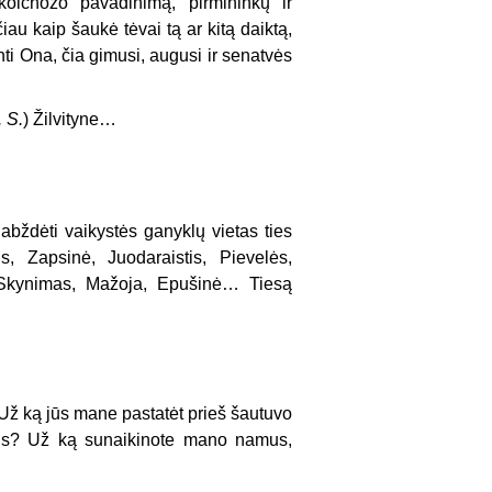
olchozo pavadinimą, pirmininkų ir
iau kaip šaukė tėvai tą ar kitą daiktą,
nti Ona, čia gimusi, augusi ir senatvės
 S.
) Žilvityne…
abždėti vaikystės ganyklų vietas ties
s, Zapsinė, Juodaraistis, Pievelės,
, Skynimas, Mažoja, Epušinė… Tiesą
 Už ką jūs mane pastatėt prieš šautuvo
us? Už ką sunaikinote mano namus,