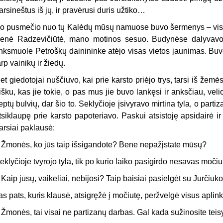
arsineštus iš jų, ir pravėrusi duris užtiko…
o pusmečio nuo tų Kalėdų mūsų namuose buvo šermenys – visai
enė Radzevičiūtė, mano motinos sesuo. Budynėse dalyvavo k
inksmuole Petroškų dainininke atėjo visas vietos jaunimas. Buv
arp vainikų ir žiedų.
et giedotojai nuščiuvo, kai prie karsto priėjo trys, tarsi iš žemė
išku, kas jie tokie, o pas mus jie buvo lankęsi ir anksčiau, ve
eptų bulvių, dar šio to. Seklyčioje įsivyravo mirtina tyla, o part
tsiklaupę prie karsto papoteriavo. Paskui atsistoję apsidairė ir
arsiai paklausė:
 Žmonės, ko jūs taip išsigandote? Bene nepažįstate mūsų?
eklyčioje tvyrojo tyla, tik po kurio laiko pasigirdo nesavas moči
 Kaip jūsų, vaikeliai, nebijosi? Taip baisiai pasielgėt su Jurči
as pats, kuris klausė, atsigręžė į močiutę, peržvelgė visus aplink
 Žmonės, tai visai ne partizanų darbas. Gal kada sužinosite tei