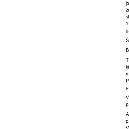
į
ž
s
1
g
Š
B
T
k
m
P
j
V
p
A
p
V