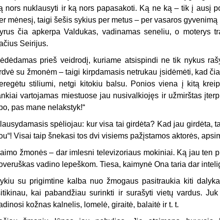
ą nors nuklausyti ir ką nors papasakoti. Ką ne ką – tik į ausį p
er mėnesį, taigi šešis sykius per metus – per vasaros gyvenimą 
yrus čia apkerpa Valdukas, vadinamas seneliu, o moterys tra
ačius Seirijus.
ėdėdamas prieš veidrodį, kuriame atsispindi ne tik nykus rašyt
rdvė su žmonėm – taigi kirpdamasis netrukau įsidėmėti, kad čia
eregėtu stiliumi, netgi kitokiu balsu. Ponios viena į kitą kre
ankiai vartojamas miestuose jau nusivalkiojęs ir užmirštas įterp
ipo, pas mane nelakstyk!“
lausydamasis spėliojau: kur visa tai girdėta? Kad jau girdėta, tai 
ou“! Visai taip šnekasi tos dvi visiems pažįstamos aktorės, aps
aimo žmonės – dar imlesni televizoriaus mokiniai. Ką jau ten p
overuškas vadino lepeškom. Tiesa, kaimynė Ona taria dar inteli
ykiu su prigimtine kalba nuo žmogaus pasitraukia kiti dalykai
sitikinau, kai pabandžiau surinkti ir surašyti vietų vardus. 
adinosi kožnas kalnelis, lomelė, giraitė, balaitė ir t. t.