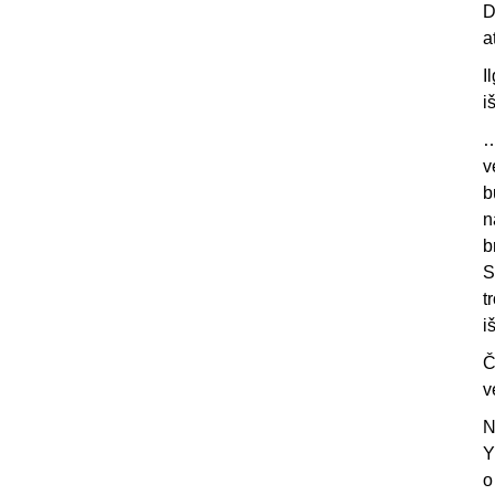
D
a
I
i
…
v
b
n
b
S
t
i
Č
v
N
Y
o