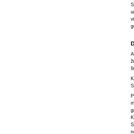
S
u
v
g
D
A
ž
š
K
S
P
m
g
K
S
n