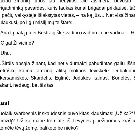
ačiau žmonių lūpos jau nebylios. Jie atsimena buvusio k
rigadininkų pavardes, kuris laukas kuriai brigadai priklausė, tač
ų pačių vaikystėje išlakstytas vietas, – na ką jūs… Net visa žina
ulaukusi, po ilgų mislijimų teištarė:
 Ana tą balą palei Bestraigiškę vadino (vadino, o ne vadina! –
R.
 O gal Žilvicine?
 Uhu.
Širdis apsąla žinant, kad net vidurnaktį pabudintas galiu iššn
etroškų kaimu, amžiną atilsį motinos tėviškėle: Dubakloni
kersamiškės, Skardelis, Eglinė, Jodukės kalnas, Bonelės
akant, nedaug, bet šis tas.
as!
uolaik svarbesnis ir skaudesnis buvo kitas klausimas: „Už ką?“
amzdį? Už ką mane tremiate iš Tėvynės į nežinomus krašt
tėmėte tėvų žemę, palikote be nieko?