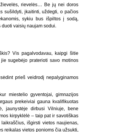
i, žievelės, rievelės… Be jų nei doros
 sušildyti, įkaitinti, uždegti, o pačios
ekanomis, sykiu bus išpiltos į sodą,
s duoti vaisių naujam sodui.
kis? Vis pagalvodavau, kaipgi šitie
 jie sugebėjo praterioti savo motinos
, sėdint prieš veidrodį nepalyginamos
kur miestelio gyventojai, gimnazijos
turgaus prekeiviai gauna kvalifikuotas
 jaunystėje dirbusi Vilniuje, bene
rmos kirpyklėlė – taip pat ir savotiškas
laikraščius, išgirsti vietos naujienas,
bės reikalas vietos ponioms čia užsukti,