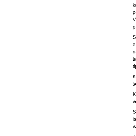
k
p
V
p
S
e
n
t
t
K
š
K
v
S
į
v