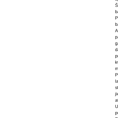
Š
b
P
b
A
p
g
d
p
k
m
P
l
s
j
a
U
p