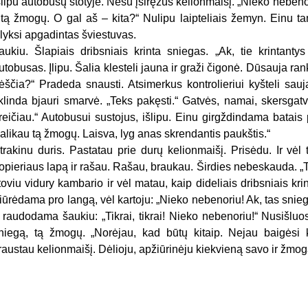
šlipu autobusų stotyje. Nešu įsiręžus kelionmaišį. „Nieko nebenori
itą žmogų. O gal aš – kita?“ Nulipu laipteliais žemyn. Einu ta
lyksi apgadintas šviestuvas.
aukiu. Šlapiais dribsniais krinta sniegas. „Ak, tie krintantys
utobusas. Įlipu. Šalia klesteli jauna ir graži čigonė. Dūsauja ran
ėščia?“ Pradeda snausti. Atsimerkus kontrolieriui kyšteli sau
klinda bjauri smarvė. „Teks pakęsti.“ Gatvės, namai, skersgatvi
reičiau.“ Autobusui sustojus, išlipu. Einu girgždindama batais
alikau tą žmogų. Laisva, lyg anas skrendantis paukštis.“
trakinu duris. Pastatau prie durų kelionmaišį. Prisėdu. Ir vėl
opieriaus lapą ir rašau. Rašau, braukau. Širdies nebeskauda. „Ta
toviu vidury kambario ir vėl matau, kaip dideliais dribsniais k
iūrėdama pro langą, vėl kartoju: „Nieko nebenoriu! Ak, tas snieg
r raudodama šaukiu: „Tikrai, tikrai! Nieko nebenoriu!“ Nusišlu
niegą, tą žmogų. „Norėjau, kad būtų kitaip. Nejau baigėsi
raustau kelionmaišį. Dėlioju, apžiūrinėju kiekvieną savo ir žmog