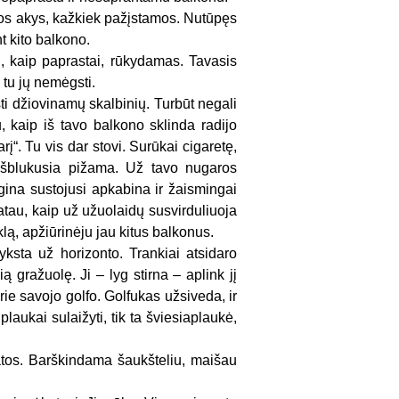
čios akys, kažkiek pažįstamos. Nutūpęs
t kito balkono.
i, kaip paprastai, rūkydamas. Tavasis
 tu jų nemėgsti.
i džiovinamų skalbinių. Turbūt negali
u, kaip iš tavo balkono sklinda radijo
rį“. Tu vis dar stovi. Surūkai cigaretę,
 išblukusia pižama. Už tavo nugaros
gina sustojusi apkabina ir žaismingai
au, kaip už užuolaidų susvirduliuoja
klą, apžiūrinėju jau kitus balkonus.
ksta už horizonto. Trankiai atsidaro
ią gražuolę. Ji – lyg stirna – aplink jį
rie savojo golfo. Golfukas užsiveda, ir
laukai sulaižyti, tik ta šviesiaplaukė,
rbatos. Barškindama šaukšteliu, maišau