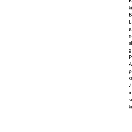
I
k
B
L
a
n
s
g
P
A
p
s
Ž
i
s
k