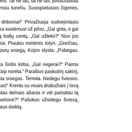
u. Tai ne tas, tai ne tas. Įsivaizdavau
msiu tuneliu. Susispietusios čigonės.
 dribsniai!“ Privažiuoja sudvejintasis
ka susiėmusi už pilvo. „Gal girta, o gal
ją baltų centų. „Gal užteks?“ Nuo jos
ai. Plaukiu mintimis tolyn. „Greičiau,
 purų sniegą. Kojos slysta. „Pabėgau.
 ta širdis kirba. „Gal negerai?“ Paimu
ip norėta.“ Parašius paskutinį sakinį,
rinta sniegas. Temsta. Nedegu šviesos.
as!“ Krentu su visais drabužiais į lovą
ostau delnais ašaras ir vėl pamatau tą
 kelionė?“ Pašokus užsidegu šviesą,
aus daiktą.