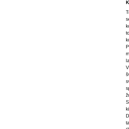
K
T
s
k
t
k
P
m
l
V
š
s
s
ž
S
k
D
t