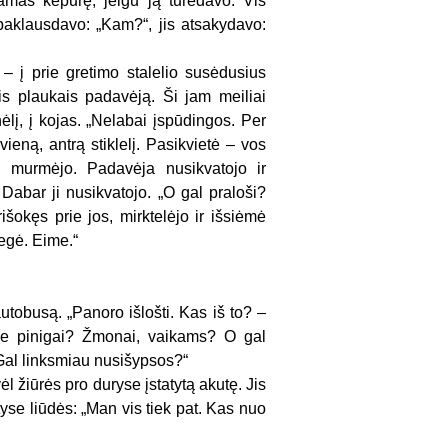
amas kepurę, jeigu ją turėdavo. Vis
 paklausdavo: „Kam?“, jis atsakydavo:
 – į prie gretimo stalelio susėdusius
is plaukais padavėją. Ši jam meiliai
nėlį, į kojas. „Nelabai įspūdingos. Per
eną, antrą stiklelį. Pasikvietė – vos
 murmėjo. Padavėja nusikvatojo ir
. Dabar ji nusikvatojo. „O gal praloši?
šokęs prie jos, mirktelėjo ir išsiėmė
degė. Eime.“
autobusą. „Panoro išlošti. Kas iš to? –
ie pinigai? Žmonai, vaikams? O gal
Gal linksmiau nusišypsos?“
vėl žiūrės pro duryse įstatytą akutę. Jis
tyse liūdės: „Man vis tiek pat. Kas nuo