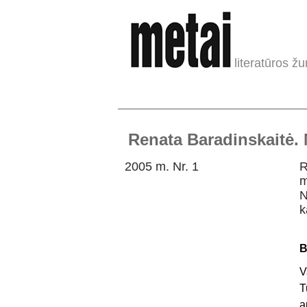
literatūros žu
Renata Baradinskaitė.
2005 m. Nr. 1
R
m
N
k
B
V
T
a