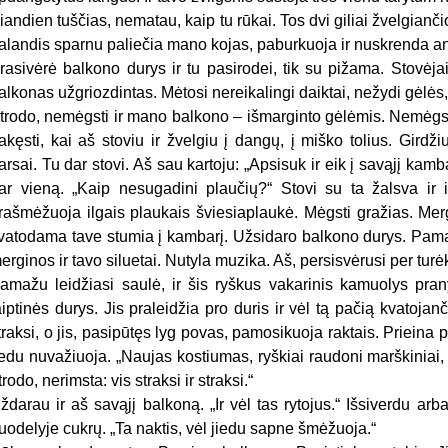
iandien tuščias, nematau, kaip tu rūkai. Tos dvi giliai žvelgian
alandis sparnu paliečia mano kojas, paburkuoja ir nuskrenda an
rasivėrė balkono durys ir tu pasirodei, tik su pižama. Stovėja
alkonas užgriozdintas. Mėtosi nereikalingi daiktai, nežydi gėlės,
trodo, nemėgsti ir mano balkono – išmarginto gėlėmis. Nemėgst
akęsti, kai aš stoviu ir žvelgiu į dangų, į miško tolius. Girdži
arsai. Tu dar stovi. Aš sau kartoju: „Apsisuk ir eik į savąjį kamba
ar vieną. „Kaip nesugadini plaučių?“ Stovi su ta žalsva ir
rašmėžuoja ilgais plaukais šviesiaplaukė. Mėgsti gražias. Mer
vatodama tave stumia į kambarį. Užsidaro balkono durys. Pamat
erginos ir tavo siluetai. Nutyla muzika. Aš, persisvėrusi per turė
amažu leidžiasi saulė, ir šis ryškus vakarinis kamuolys prany
aiptinės durys. Jis praleidžia pro duris ir vėl tą pačią kvatojanč
traksi, o jis, pasipūtęs lyg povas, pamosikuoja raktais. Prieina p
iedu nuvažiuoja. „Naujas kostiumas, ryškiai raudoni marškiniai, p
trodo, nerimsta: vis straksi ir straksi.“
ždarau ir aš savąjį balkoną. „Ir vėl tas rytojus.“ Išsiverdu a
uodelyje cukrų. „Ta naktis, vėl jiedu sapne šmėžuoja.“