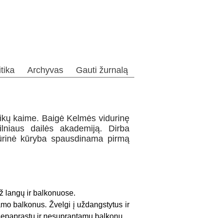
itika
Archyvas
Gauti žurnalą
kų kaime. Baigė Kelmės vidurinę
ilniaus dailės akademiją. Dirba
tūrinė kūryba spausdinama pirmą
ž langų ir balkonuose.
amo balkonus. Žvelgi į uždangstytus ir
m nepaprastu ir nesuprantamu balkonu.