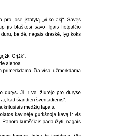
 pro jose įstatytą „vilko akį“. Savęs
p jis blaškėsi savo ilgais lietpalčio
s durų, beldė, nagais draskė, lyg koks
rįžk. Grįžk“.
rie sienos.
s čia primerkdama, čia visai užmerkdama
 durys. Ji ir vėl žiūrėjo pro duryse
rai, kad šiandien šventadienis“.
ukritusiais medžių lapais.
olatos kavinėje gurkšnoja kavą ir vis
i. Panoro kumščiais padaužyti, nagais