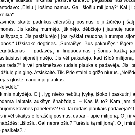
atvėje sutiktas linksmai pasisveikindavo pagarbiai nusivožd
artodavo: „Eisiu į lošimo namus. Gal išlošiu milijoną?“ Kai ji
Reikia“.
avinėje skaitė padrikus eilėraščių posmus, o ji žiūrėjo į šalį
mones. Jis kažką murmėjo, įtikinėjo, dėbčiojo į jaunutę ruda
usišypsojo. Jis pasižiūrėjo į jos ryškiai raudoną ir trumpą sijo
lonos.“ Užsisakė degtinės. „Sumaišys. Bus pakaušęs.“ Išgėrė vi
egriūdamas – padavėją ir linguodamas į šonus kažką jai
asitaisiusi sijonėlį nuėjo. Jis vėl pakartojo, kad išloš milijoną
as tada?“ Ir vėl prašmėžavo rudais plaukais padavėja. Jis, pri
idžiulę piniginę. Atsiskaitė. Tik. Prie stalelio grįžo niūrus. „Neiš
ėjas glostė mano ir jo plaukus.
Nelydėk.“
kimis nulydėjo. O ji, lyg nieko nebūtų įvykę, įšoko į paskutinį 
ipdama laiptais aukštyn šnabždėjo. – Kas iš to? Kam jam t
aujoms kavinės panelėms? Gal tai rudais plaukais padavėjai? 
is ir vėl skaitys eilėraščių posmus, dabar – apie milijoną. O ji ir 
nabždės: „Išlošiu. Gal nepralošiu? Turėsiu tą milijoną“. O ji min
o pasikeis?..“