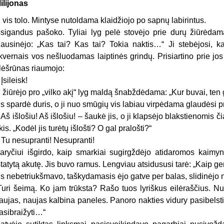
ilijonas
i vis tolo. Mintyse nutoldama klaidžiojo po sapnų labirintus.
šsigandus pašoko. Tyliai lyg pelė stovėjo prie durų žiūrėdama
lausinėjo: „Kas tai? Kas tai? Tokia naktis…“ Ji stebėjosi, kai
kvernais vos nešluodamas laiptinės grindų. Prisiartino prie jo
lėšrūnas riaumojo:
 Įsileisk!
i žiūrėjo pro „vilko akį“ lyg maldą šnabždėdama: „Kur buvai, ten g
is spardė duris, o ji nuo smūgių vis labiau virpėdama glaudėsi p
 Aš išlošiu! Aš išlošiu! – šaukė jis, o ji klapsėjo blakstienomi
kis. „Kodėl jis turėtų išlošti? O gal pralošti?“
 Tu nesupranti! Nesupranti!
aryčiui išgirdo, kaip smarkiai sugirgždėjo atidaromos kaimyno
statytą akutę. Jis buvo ramus. Lengviau atsidususi tarė: „Kaip ge
is nebetriukšmavo, taškydamasis ėjo gatve per balas, slidinėjo n
Turi šeimą. Ko jam trūksta? Rašo tuos lyriškus eilėraščius. Nu
aujas, naujas kalbina paneles. Panoro nakties vidury pasibelst
asibraižyti…“