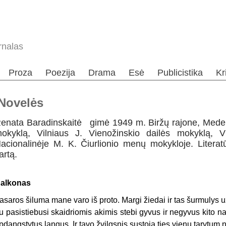
rnalas
Proza
Poezija
Drama
Esė
Publicistika
Kr
 Novelės
enata Baradinskaitė gimė 1949 m. Biržų rajone, Medei
okyklą, Vilniaus J. Vienožinskio dailės mokyklą, V
acionalinėje M. K. Čiurlionio menų mokykloje. Litera
artą.
alkonas
asaros šiluma mane varo iš proto. Margi žiedai ir tas šurmulys u
u pasistiebusi skaidriomis akimis stebi gyvus ir negyvus kito n
pdangstytus langus. Ir tavo žvilgsnis sustoja ties vienu tarytu