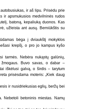
 autobusiukas, ir aš lipu. Prisėdu prie
nas ir apsmukusios medvilninės rudos
utelį, batoną, kepaliuką duonos. Kas
rė, užleista ant ausų. Berniūkštis su
riūdamas bėga į dviaukštį mokyklos
 nešasi krepšį, o pro jo kampus kyšo
iasi tarmės. Nebėra nukąstų galūnių,
to žmogaus. Buvo savas, o dabar –
 iškėlusi galvą, o širdis – tarytum
greta prisėsdama moteris: „Kiek daug
esis ir nusidriekusias eglių, beržų bei
pa. Nebetoli betoninis miestas. Namų