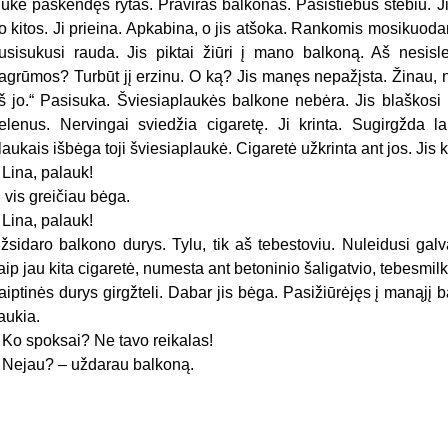
ūke paskendęs rytas. Praviras balkonas. Pasistiebus stebiu. Jie 
o kitos. Ji prieina. Apkabina, o jis atšoka. Rankomis mosikuoda
usisukusi rauda. Jis piktai žiūri į mano balkoną. Aš nesisle
agrūmos? Turbūt jį erzinu. O ką? Jis manęs nepažįsta. Žinau
š jo.“ Pasisuka. Šviesiaplaukės balkone nebėra. Jis blaškosi i
elenus. Nervingai sviedžia cigaretę. Ji krinta. Sugirgžda la
laukais išbėga toji šviesiaplaukė. Cigaretė užkrinta ant jos. Jis kr
 Lina, palauk!
i vis greičiau bėga.
 Lina, palauk!
žsidaro balkono durys. Tylu, tik aš tebestoviu. Nuleidusi galv
aip jau kita cigaretė, numesta ant betoninio šaligatvio, tebesmilk
aiptinės durys girgžteli. Dabar jis bėga. Pasižiūrėjęs į manąjį
aukia.
 Ko spoksai? Ne tavo reikalas!
 Nejau? – uždarau balkoną.