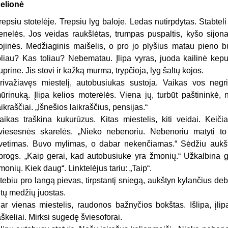
elionė
repsiu stotelėje. Trepsiu lyg baloje. Ledas nutirpdytas. Stabteli
enelės. Jos veidas raukšlėtas, trumpas puspaltis, kyšo sijo
ojinės. Medžiaginis maišelis, o pro jo plyšius matau pieno b
oliau? Kas toliau? Nebematau. Įlipa vyras, juoda kailinė kepu
uprine. Jis stovi ir kažką murma, trypčioja, lyg šaltų kojos.
rivažiavęs miestelį, autobusiukas sustoja. Vaikas vos neg
ūrinuką. Įlipa kelios moterėlės. Viena jų, turbūt paštininkė,
aikraščiai. „Išnešios laikraščius, pensijas.“
aikas traškina kukurūzus. Kitas miestelis, kiti veidai. Keič
viesesnės skarelės. „Nieko nebenoriu. Nebenoriu matyti 
vetimas. Buvo mylimas, o dabar nekenčiamas.“ Sėdžiu aukštai
progs. „Kaip gerai, kad autobusiuke yra žmonių.“ Užkalbina 
monių. Kiek daug“. Linktelėjus tariu: „Taip“.
tebiu pro langą pievas, tirpstantį sniegą, aukštyn kylančius deb
itų medžių juostas.
ar vienas miestelis, raudonos bažnyčios bokštas. Išlipa, įli
aškeliai. Mirksi sugedę šviesoforai.