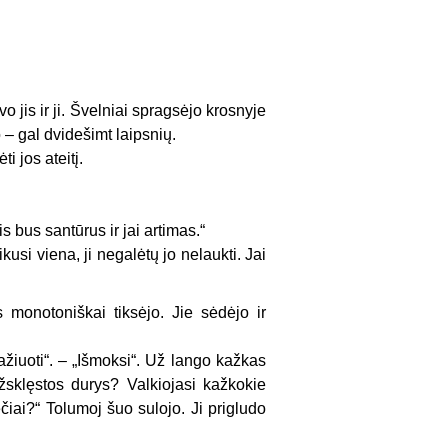
jis ir ji. Švelniai spragsėjo krosnyje
– gal dvidešimt laipsnių.
 jos ateitį.
 bus santūrus ir jai artimas.“
kusi viena, ji negalėtų jo nelaukti. Jai
 monotoniškai tiksėjo. Jie sėdėjo ir
ažiuoti“. – „Išmoksi“. Už lango kažkas
žsklęstos durys? Valkiojasi kažkokie
ečiai?“ Tolumoj šuo sulojo. Ji prigludo