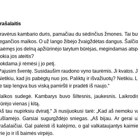
rašalaitis
ravėrus kambario duris, pamačiau du sėdinčius žmones. Tai buvo 
egančios malkos. O už lango žibėjo žvaigždėtas dangus. Šalčio 
aėmęs jos delną apžiūrinėjo tarytum būrėjas, mėgindamas atspėti
okia jos ateitis?
okdama ji rėmėsi į jo petį.
Pajusim šventę. Susidaušim raudono vyno taurėmis. Ji kvatos. Jis
Netikiu, kad jis pabėgtų nuo jos. Paliktų ir išvažiuotų? Netikiu. Li
e taip lengva bus viską pamiršti ir pradėti iš naujo.“
alkos sudegė. Kambarys buvo šiltesnis, jaukesnis. Laikrodis
iūrėjo vienas į kitą.
Aš tau nupirksiu dviratį.“ Ji nusijuokusi tarė: „Kad aš nemoku v
ušlamėjo. Garsiai sugurgždėjo sniegas. „Aš bijau. Ar gerai u
rašalaičiai. Gal paleisti iš kalėjimo, o gal valkataujantys kaimi
rie jo ir iš baimės virpėjo.