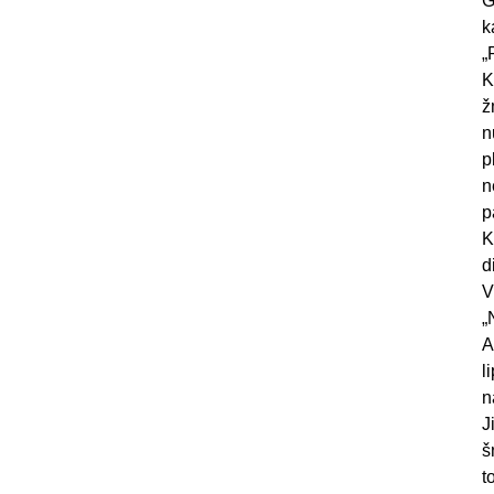
G
k
„
K
ž
n
p
n
p
K
d
V
„
A
l
n
J
š
t