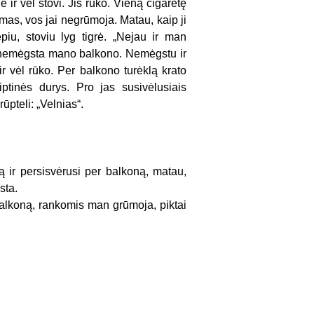
ir vėl stovi. Jis rūko. Vieną cigaretę
mas, vos jai negrūmoja. Matau, kaip ji
piu, stoviu lyg tigrė. „Nejau ir man
, nemėgsta mano balkono. Nemėgstu ir
r vėl rūko. Per balkono turėklą krato
iptinės durys. Pro jas susivėlusiais
ūpteli: „Velnias“.
ą ir persisvėrusi per balkoną, matau,
sta.
 balkoną, rankomis man grūmoja, piktai