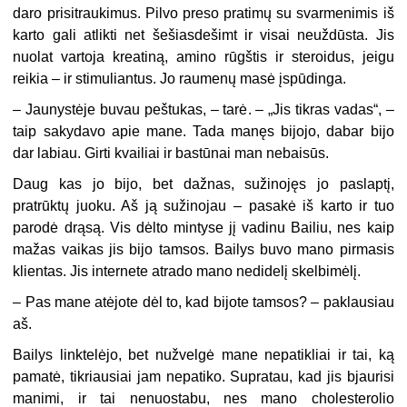
daro prisitraukimus. Pilvo preso pratimų su svarmenimis iš
karto gali atlikti net šešiasdešimt ir visai neuždūsta. Jis
nuolat vartoja kreatiną, amino rūgštis ir steroidus, jeigu
reikia – ir stimuliantus. Jo raumenų masė įspūdinga.
– Jaunystėje buvau peštukas, – tarė. – „Jis tikras vadas“, –
taip sakydavo apie mane. Tada manęs bijojo, dabar bijo
dar labiau. Girti kvailiai ir bastūnai man nebaisūs.
Daug kas jo bijo, bet dažnas, sužinojęs jo paslaptį,
pratrūktų juoku. Aš ją sužinojau – pasakė iš karto ir tuo
parodė drąsą. Vis dėlto mintyse jį vadinu Bailiu, nes kaip
mažas vaikas jis bijo tamsos. Bailys buvo mano pirmasis
klientas. Jis internete atrado mano nedidelį skelbimėlį.
– Pas mane atėjote dėl to, kad bijote tamsos? – paklausiau
aš.
Bailys linktelėjo, bet nužvelgė mane nepatikliai ir tai, ką
pamatė, tikriausiai jam nepatiko. Supratau, kad jis bjaurisi
manimi, ir tai nenuostabu, nes mano cholesterolio