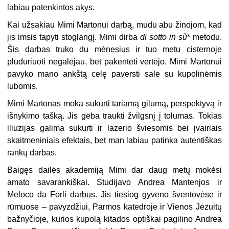
labiau patenkintos akys.
Kai užsakiau Mimi Martonui darbą, mudu abu žinojom, kad
jis imsis tapyti stoglangį. Mimi dirba
di sotto in sù
* metodu.
Šis darbas truko du mėnesius ir tuo metu cisternoje
plūduriuoti negalėjau, bet pakentėti vertėjo. Mimi Martonui
pavyko mano ankštą celę paversti sale su kupolinėmis
lubomis.
Mimi Martonas moka sukurti tariamą gilumą, perspektyvą ir
išnykimo tašką. Jis geba traukti žvilgsnį į tolumas. Tokias
iliuzijas galima sukurti ir lazerio šviesomis bei įvairiais
skaitmeniniais efektais, bet man labiau patinka autentiškas
rankų darbas.
Baigęs dailės akademiją Mimi dar daug metų mokėsi
amato savarankiškai. Studijavo Andrea Mantenjos ir
Meloco da Forli darbus. Jis tiesiog gyveno šventovėse ir
rūmuose – pavyzdžiui, Parmos katedroje ir Vienos Jėzuitų
bažnyčioje, kurios kupolą kitados optiškai pagilino Andrea