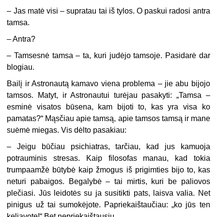
– Jas matė visi – supratau tai iš tylos. O paskui radosi antra
tamsa.
– Antra?
– Tamsesnė tamsa – ta, kuri judėjo tamsoje. Pasidarė dar
blogiau.
Bailį ir Astronautą kamavo viena problema – jie abu bijojo
tamsos. Matyt, ir Astronautui turėjau pasakyti: „Tamsa –
esminė visatos būsena, kam bijoti to, kas yra visa ko
pamatas?“ Mąsčiau apie tamsą, apie tamsos tamsą ir mane
suėmė miegas. Vis dėlto pasakiau:
– Jeigu būčiau psichiatras, tarčiau, kad jus kamuoja
potrauminis stresas. Kaip filosofas manau, kad tokia
trumpaamžė būtybė kaip žmogus iš prigimties bijo to, kas
neturi pabaigos. Begalybė – tai mirtis, kuri be paliovos
plečiasi. Jūs leidotės su ja susitikti pats, laisva valia. Net
pinigus už tai sumokėjote. Papriekaištaučiau: „ko jūs ten
keliavote!“ Bet nepriekaištausiu.