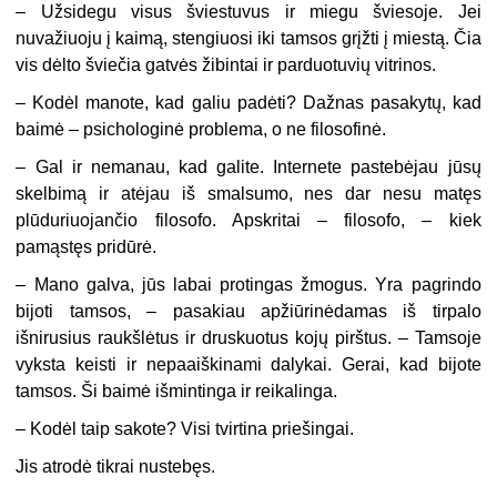
– Užsidegu visus šviestuvus ir miegu šviesoje. Jei
nuvažiuoju į kaimą, stengiuosi iki tamsos grįžti į miestą. Čia
vis dėlto šviečia gatvės žibintai ir parduotuvių vitrinos.
– Kodėl manote, kad galiu padėti? Dažnas pasakytų, kad
baimė – psichologinė problema, o ne filosofinė.
– Gal ir nemanau, kad galite. Internete pastebėjau jūsų
skelbimą ir atėjau iš smalsumo, nes dar nesu matęs
plūduriuojančio filosofo. Apskritai – filosofo, – kiek
pamąstęs pridūrė.
– Mano galva, jūs labai protingas žmogus. Yra pagrindo
bijoti tamsos, – pasakiau apžiūrinėdamas iš tirpalo
išnirusius raukšlėtus ir druskuotus kojų pirštus. – Tamsoje
vyksta keisti ir nepaaiškinami dalykai. Gerai, kad bijote
tamsos. Ši baimė išmintinga ir reikalinga.
– Kodėl taip sakote? Visi tvirtina priešingai.
Jis atrodė tikrai nustebęs.