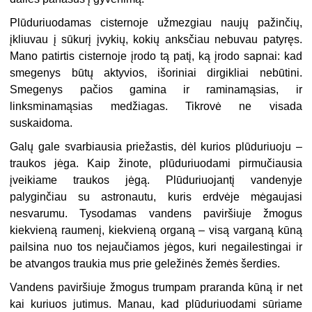
Plūduriuodamas cisternoje užmezgiau naujų pažinčių,
įkliuvau į sūkurį įvykių, kokių anksčiau nebuvau patyręs.
Mano patirtis cisternoje įrodo tą patį, ką įrodo sapnai: kad
smegenys būtų aktyvios, išoriniai dirgikliai nebūtini.
Smegenys pačios gamina ir raminamąsias, ir
linksminamąsias medžiagas. Tikrovė ne visada
suskaidoma.
Galų gale svarbiausia priežastis, dėl kurios plūduriuoju –
traukos jėga. Kaip žinote, plūduriuodami pirmučiausia
įveikiame traukos jėgą. Plūduriuojantį vandenyje
palyginčiau su astronautu, kuris erdvėje mėgaujasi
nesvarumu. Tysodamas vandens paviršiuje žmogus
kiekvieną raumenį, kiekvieną organą – visą varganą kūną
pailsina nuo tos nejaučiamos jėgos, kuri negailestingai ir
be atvangos traukia mus prie geležinės žemės šerdies.
Vandens paviršiuje žmogus trumpam praranda kūną ir net
kai kuriuos jutimus. Manau, kad plūduriuodami sūriame