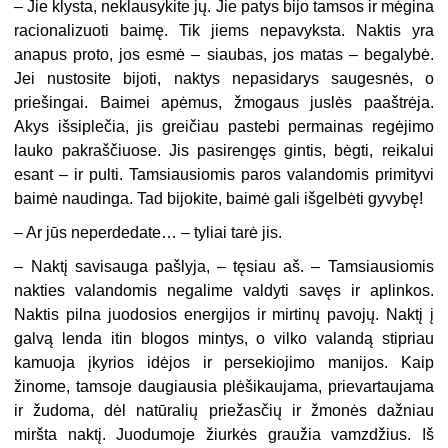
– Jie klysta, neklausykite jų. Jie patys bijo tamsos ir mėgina
racionalizuoti baimę. Tik jiems nepavyksta. Naktis yra
anapus proto, jos esmė – siaubas, jos matas – begalybė.
Jei nustosite bijoti, naktys nepasidarys saugesnės, o
priešingai. Baimei apėmus, žmogaus juslės paaštrėja.
Akys išsiplečia, jis greičiau pastebi permainas regėjimo
lauko pakraščiuose. Jis pasirengęs gintis, bėgti, reikalui
esant – ir pulti. Tamsiausiomis paros valandomis primityvi
baimė naudinga. Tad bijokite, baimė gali išgelbėti gyvybę!
– Ar jūs neperdedate… – tyliai tarė jis.
– Naktį savisauga pašlyja, – tęsiau aš. – Tamsiausiomis
nakties valandomis negalime valdyti savęs ir aplinkos.
Naktis pilna juodosios energijos ir mirtinų pavojų. Naktį į
galvą lenda itin blogos mintys, o vilko valandą stipriau
kamuoja įkyrios idėjos ir persekiojimo manijos. Kaip
žinome, tamsoje daugiausia plėšikaujama, prievartaujama
ir žudoma, dėl natūralių priežasčių ir žmonės dažniau
miršta naktį. Juodumoje žiurkės graužia vamzdžius. Iš