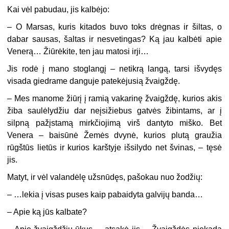
Kai vėl pabudau, jis kalbėjo:
– O Marsas, kuris kitados buvo toks drėgnas ir šiltas, o
dabar sausas, šaltas ir nesvetingas? Ką jau kalbėti apie
Venerą… Žiūrėkite, ten jau matosi irji…
Jis rodė į mano stoglangį – netikrą langą, tarsi išvydęs
visada giedrame danguje patekėjusią žvaigždę.
– Mes manome žiūrį į ramią vakarinę žvaigždę, kurios akis
žiba saulėlydžiu dar neįsižiebus gatvės žibintams, ar į
silpną pažįstamą mirkčiojimą virš dantyto miško. Bet
Venera – baisūnė Žemės dvynė, kurios plutą graužia
rūgštūs lietūs ir kurios karštyje išsilydo net švinas, – tęsė
jis.
Matyt, ir vėl valandėlę užsnūdęs, pašokau nuo žodžių:
– …lekia į visas puses kaip pabaidyta galvijų banda…
– Apie ką jūs kalbate?