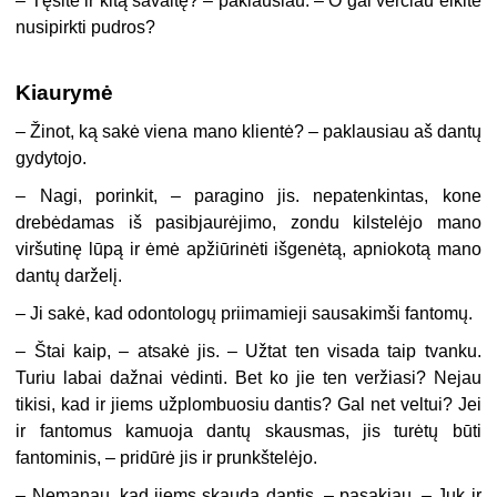
– Tęsite ir kitą savaitę? – paklausiau. – O gal verčiau eikite
nusipirkti pudros?
Kiaurymė
– Žinot, ką sakė viena mano klientė? – paklausiau aš dantų
gydytojo.
– Nagi, porinkit, – paragino jis. nepatenkintas, kone
drebėdamas iš pasibjaurėjimo, zondu kilstelėjo mano
viršutinę lūpą ir ėmė apžiūrinėti išgenėtą, apniokotą mano
dantų darželį.
– Ji sakė, kad odontologų priimamieji sausakimši fantomų.
– Štai kaip, – atsakė jis. – Užtat ten visada taip tvanku.
Turiu labai dažnai vėdinti. Bet ko jie ten veržiasi? Nejau
tikisi, kad ir jiems užplombuosiu dantis? Gal net veltui? Jei
ir fantomus kamuoja dantų skausmas, jis turėtų būti
fantominis, – pridūrė jis ir prunkštelėjo.
– Nemanau, kad jiems skauda dantis, – pasakiau. – Juk ir