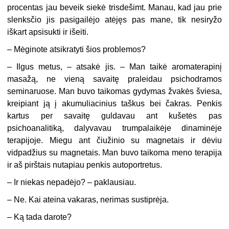
procentas jau beveik siekė trisdešimt. Manau, kad jau prie
slenksčio jis pasigailėjo atėjęs pas mane, tik nesiryžo
iškart apsisukti ir išeiti.
– Mėginote atsikratyti šios problemos?
– Ilgus metus, – atsakė jis. – Man taikė aromaterapinį
masažą, ne vieną savaitę praleidau psichodramos
seminaruose. Man buvo taikomas gydymas žvakės šviesa,
kreipiant ją į akumuliacinius taškus bei čakras. Penkis
kartus per savaitę guldavau ant kušetės pas
psichoanalitiką, dalyvavau trumpalaikėje dinaminėje
terapijoje. Miegu ant čiužinio su magnetais ir dėviu
vidpadžius su magnetais. Man buvo taikoma meno terapija
ir aš pirštais nutapiau penkis autoportretus.
– Ir niekas nepadėjo? – paklausiau.
– Ne. Kai ateina vakaras, nerimas sustiprėja.
– Ką tada darote?