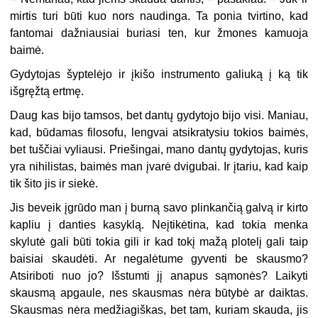
mirtis turi būti kuo nors naudinga. Ta ponia tvirtino, kad
fantomai dažniausiai buriasi ten, kur žmones kamuoja
baimė.
Gydytojas šyptelėjo ir įkišo instrumento galiuką į ką tik
išgręžtą ertmę.
Daug kas bijo tamsos, bet dantų gydytojo bijo visi. Maniau,
kad, būdamas filosofu, lengvai atsikratysiu tokios baimės,
bet tuščiai vyliausi. Priešingai, mano dantų gydytojas, kuris
yra nihilistas, baimės man įvarė dvigubai. Ir įtariu, kad kaip
tik šito jis ir siekė.
Jis beveik įgrūdo man į burną savo plinkančią galvą ir kirto
kapliu į danties kasyklą. Neįtikėtina, kad tokia menka
skylutė gali būti tokia gili ir kad tokį mažą plotelį gali taip
baisiai skaudėti. Ar negalėtume gyventi be skausmo?
Atsiriboti nuo jo? Išstumti jį anapus sąmonės? Laikyti
skausmą apgaule, nes skausmas nėra būtybė ar daiktas.
Skausmas nėra medžiagiškas, bet tam, kuriam skauda, jis