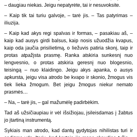
– daugiau niekas. Jeigu nepatyrėte, tai ir nesuvoksite.
– Kaip tik tai turiu galvoje, – tarė jis. – Tas patyrimas –
iliuzija.
– Kaip kad akys regi spalvas ir formas, – pasakiau aš, –
kaip kad ausys girdi balsus, kaip nosis užuodžia kvapus,
kaip oda jaučia prisilietimą, o liežuvis patiria skonį, taip ir
protas atpažįsta prasmę. Ranka atskiria sunkesnį nuo
lengvesnio, o protas atskiria geresnį nuo blogesnio,
teisingą – nuo klaidingo. Jeigu akys apanka, o ausys
apkursta, jeigu visa atrodo be kvapo ir skonio, žmogus vis
tiek lieka žmogum. Bet jeigu žmogus niekur nemato
prasmės…
– Na, – tarė jis, – gal mažumėlę padirbėkim.
Tad aš užsičiaupiau ir vėl išsižiojau, įsileisdamas į žabtus
jo įtartiną instrumentą.
Sykiais man atrodo, kad dantų gydytojas nihilistas turi ir