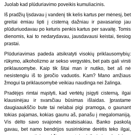
Juolab kad plūduriavimo poveikis kumuliacinis.
Iš pradžių lįsdavau į vandenį tik kelis kartus per mėnesį, bet
greitai ėmiau lipti į cisterną dažniau ir pavasariop jau
plūduriuodavau po keturis penkis kartus per savaitę. Tomis
dienomis, kai to nedarydavau, jausdavausi keistai, tiesiog
prastai.
Plūduriavimas padeda atsikratyti visokių priklausomybių:
rūkymo, alkoholizmo ar sekso vergystės, bet pats gali virsti
priklausomybe. Kaip tik šitai man ir nutiko, bet aš nė
nesistengiu iš to įpročio vaduotis. Kam? Mano amžiaus
žmogui ta priklausomybė veikiau naudinga nei žalinga.
Pradėjęs rimtai mąstyti, kad vertėtų įsigyti cisterną, ilgai
klausinėjau ir svarsčiau būsimas išlaidas. Įprastame
daugiaaukščio bute tai nelabai pigi pramoga, o gaunant
tokias pajamas, kokias gaunu aš, panašu į megalomaniją.
Vis dėlto savo svajonės neatsisakiau. Banko paskolą
gavau, bet namo bendrijos susirinkime derėtis teko ilgai,