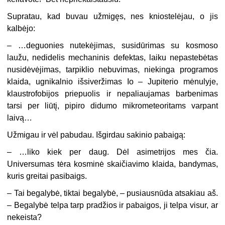
Supratau, kad buvau užmigęs, nes kniostelėjau, o jis
kalbėjo:
– …deguonies nutekėjimas, susidūrimas su kosmoso
laužu, nedidelis mechaninis defektas, laiku nepastebėtas
nusidėvėjimas, tarpiklio nebuvimas, niekinga programos
klaida, ugnikalnio išsiveržimas Io – Jupiterio mėnulyje,
klaustrofobijos priepuolis ir nepaliaujamas barbenimas
tarsi per liūtį, pipiro didumo mikrometeoritams varpant
laivą…
Užmigau ir vėl pabudau. Išgirdau sakinio pabaigą:
– …liko kiek per daug. Dėl asimetrijos mes čia.
Universumas tėra kosminė skaičiavimo klaida, bandymas,
kuris greitai pasibaigs.
– Tai begalybė, tiktai begalybė, – pusiausnūda atsakiau aš.
– Begalybė telpa tarp pradžios ir pabaigos, ji telpa visur, ar
nekeista?