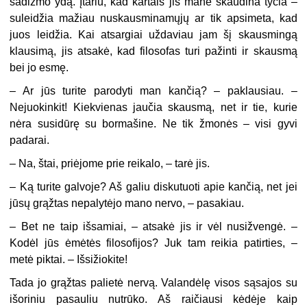
sadizmo ydą. Įtariu, kad kartais jis mane skaudina tyčia –
suleidžia mažiau nuskausminamųjų ar tik apsimeta, kad
juos leidžia. Kai atsargiai uždaviau jam šį skausmingą
klausimą, jis atsakė, kad filosofas turi pažinti ir skausmą
bei jo esmę.
– Ar jūs turite parodyti man kančią? – paklausiau. –
Nejuokinkit! Kiekvienas jaučia skausmą, net ir tie, kurie
nėra susidūrę su bormašine. Ne tik žmonės – visi gyvi
padarai.
– Na, štai, priėjome prie reikalo, – tarė jis.
– Ką turite galvoje? Aš galiu diskutuoti apie kančią, net jei
jūsų grąžtas nepalytėjo mano nervo, – pasakiau.
– Bet ne taip išsamiai, – atsakė jis ir vėl nusižvengė. –
Kodėl jūs ėmėtės filosofijos? Juk tam reikia patirties, –
metė piktai. – Išsižiokite!
Tada jo grąžtas palietė nervą. Valandėlę visos sąsajos su
išoriniu pasauliu nutrūko. Aš raičiausi kėdėje kaip