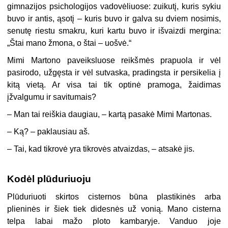
gimnazijos psichologijos vadovėliuose: zuikutį, kuris sykiu
buvo ir antis, ąsotį – kuris buvo ir galva su dviem nosimis,
senutę riestu smakru, kuri kartu buvo ir išvaizdi mergina:
„Štai mano žmona, o štai – uošvė.“
Mimi Martono paveiksluose reikšmės prapuola ir vėl
pasirodo, užgęsta ir vėl sutvaska, pradingsta ir persikelia į
kitą vietą. Ar visa tai tik optinė pramoga, žaidimas
įžvalgumu ir savitumais?
– Man tai reiškia daugiau, – kartą pasakė Mimi Martonas.
– Ką? – paklausiau aš.
– Tai, kad tikrovė yra tikrovės atvaizdas, – atsakė jis.
Kodėl plūduriuoju
Plūduriuoti skirtos cisternos būna plastikinės arba
plieninės ir šiek tiek didesnės už vonią. Mano cisterna
telpa labai mažo ploto kambaryje. Vanduo joje