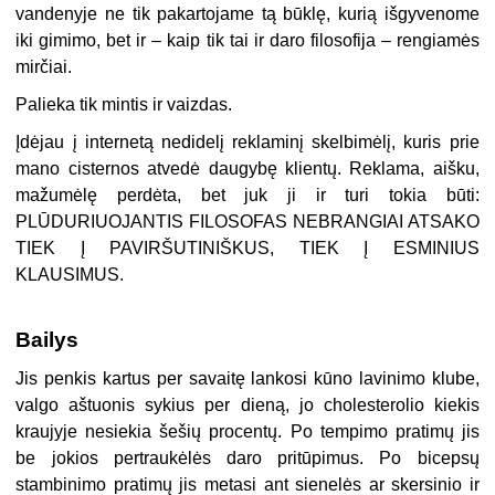
vandenyje ne tik pakartojame tą būklę, kurią išgyvenome
iki gimimo, bet ir – kaip tik tai ir daro filosofija – rengiamės
mirčiai.
Palieka tik mintis ir vaizdas.
Įdėjau į internetą nedidelį reklaminį skelbimėlį, kuris prie
mano cisternos atvedė daugybę klientų. Reklama, aišku,
mažumėlę perdėta, bet juk ji ir turi tokia būti:
PLŪDURIUOJANTIS FILOSOFAS NEBRANGIAI ATSAKO
TIEK Į PAVIRŠUTINIŠKUS, TIEK Į ESMINIUS
KLAUSIMUS.
Bailys
Jis penkis kartus per savaitę lankosi kūno lavinimo klube,
valgo aštuonis sykius per dieną, jo cholesterolio kiekis
kraujyje nesiekia šešių procentų. Po tempimo pratimų jis
be jokios pertraukėlės daro pritūpimus. Po bicepsų
stambinimo pratimų jis metasi ant sienelės ar skersinio ir