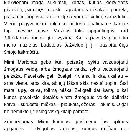
kiekvienam maga sukrimsti, kortas, kurias kiekvienas
grybšteli, įsimanęs palošti. Tapydamas užsakytą portretą,
jis kampe nupiešia voratinklį su voru ar virtinę skruzdėlių.
Vieno pagyvenusio politruko portreto apatiniame kampe
tupi mėsinė musė. Vaizdas toks apgaulingas, kad
žiūrėdamas, rodos, girdi zyzimą. Kai tą paveikslą nupirko
meno muziejus, budėtojas pažvelgė į jį ir pasibjaurėjęs
šniojo laikraščiu.
Mimi Martonas geba kurti peizažą, sykiu vaizduojantį
žmogaus veidą, arba žmogaus veidą, sykiu vaizduojantį
peizažą. Paveiksle gali įžvelgti ir viena, ir kita, tiksliau –
arba viena, arba kita, abiejų iškart akis nesučiuopia. Štai
matai upę, kalvą, tolimą mišką. Žvilgteli dar kartą, o kai
kurios paveikslo detalės virsta žmogaus veido dalimis:
kalva – skruostu, miškas – plaukais, ežeras – akimis. O gal
nė nemirkteli, tiesiog viską kitaip pamatai.
Žiūrinėdamas Mimi kūrinius, prisimenu tas optines
apgaules ir dvigubus vaizdus, kuriuos mačiau dar