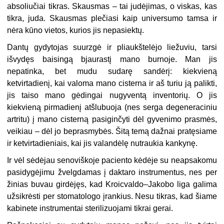
absoliučiai tikras. Skausmas – tai judėjimas, o viskas, kas
tikra, juda. Skausmas plečiasi kaip universumo tamsa ir
nėra kūno vietos, kurios jis nepasiektų.
Dantų gydytojas suurzgė ir pliaukštelėjo liežuviu, tarsi
išvydęs baisingą bjaurastį mano burnoje. Man jis
nepatinka, bet mudu sudarę sandėrį: kiekvieną
ketvirtadienį, kai valoma mano cisterna ir aš turiu ją palikti,
jis taiso mano gėdingai nugyventą inventorių. O jis
kiekvieną pirmadienį atšlubuoja (nes serga degeneraciniu
artritu) į mano cisterną pasiginčyti dėl gyvenimo prasmės,
veikiau – dėl jo beprasmybės. Šitą temą dažnai pratęsiame
ir ketvirtadieniais, kai jis valandėlę nutraukia kankynę.
Ir vėl sėdėjau senoviškoje paciento kėdėje su neapsakomu
pasidygėjimu žvelgdamas į daktaro instrumentus, nes per
žinias buvau girdėjęs, kad Kroicvaldo–Jakobo liga galima
užsikrėsti per stomatologo įrankius. Nesu tikras, kad šiame
kabinete instrumentai sterilizuojami tikrai gerai.