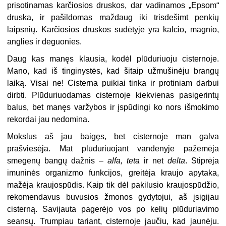
prisotinamas karčiosios druskos, dar vadinamos „Epsom“
druska, ir pašildomas maždaug iki trisdešimt penkių
laipsnių. Karčiosios druskos sudėtyje yra kalcio, magnio,
anglies ir deguonies.
Daug kas manęs klausia, kodėl plūduriuoju cisternoje.
Mano, kad iš tinginystės, kad šitaip užmušinėju brangų
laiką. Visai ne! Cisterna puikiai tinka ir protiniam darbui
dirbti. Plūduriuodamas cisternoje kiekvienas pasigerintų
balus, bet manęs varžybos ir įspūdingi ko nors išmokimo
rekordai jau nedomina.
Mokslus aš jau baigęs, bet cisternoje man galva
prašviesėja. Mat plūduriuojant vandenyje pažemėja
smegenų bangų dažnis –
alfa, teta
ir net
delta
. Stiprėja
imuninės organizmo funkcijos, greitėja kraujo apytaka,
mažėja kraujospūdis. Kaip tik dėl pakilusio kraujospūdžio,
rekomendavus buvusios žmonos gydytojui, aš įsigijau
cisterną. Savijauta pagerėjo vos po kelių plūduriavimo
seansų. Trumpiau tariant, cisternoje jaučiu, kad jaunėju.