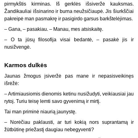
pirmykštis kirminas. Iš gerklės išsiveržė kauksmas.
Žandikauliai išsinarino ir burna neužsičiaupė. Jis šiurkščiai
pakreipė man pasmakrę ir pasigirdo garsus barkštelėjimas.
– Gana, – pasakiau. – Manau, mes atsiskaitę.
– O ta jūsų filosofija visai bedantė, – pasakė jis ir
nusižvengė.
Karmos dulkės
Jaunas žmogus įsiveržė pas mane ir nepasisveikinęs
išrėžė:
– Artimiausiomis dienomis ketinu nusižudyti, veikiausiai jau
rytoj. Turiu teisę lemti savo gyvenimą ir mirtį.
Tai man priminė niaurią jaunystę.
– Norėčiau paklausti, ar turi kokią nors suprantamą ir
žūtbūtinę priežastį daugiau nebegyventi?