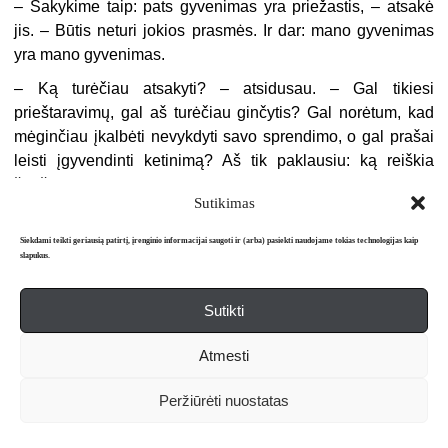
– Sakykime taip: pats gyvenimas yra priežastis, – atsakė
jis. – Būtis neturi jokios prasmės. Ir dar: mano gyvenimas
yra mano gyvenimas.
– Ką turėčiau atsakyti? – atsidusau. – Gal tikiesi
prieštaravimų, gal aš turėčiau ginčytis? Gal norėtum, kad
mėginčiau įkalbėti nevykdyti savo sprendimo, o gal prašai
leisti įgyvendinti ketinimą? Aš tik paklausiu: ką reiškia
žodžiai „mano gyvenimas“? Ar savo rankomis tu tą
Sutikimas
gyvenimą sukūrei? Tu pats save pradėjai? Pats save
pagimdei? Plaukas, nukritęs nuo tavo galvos, reiškia
Siekdami teikti geriausią patirtį, įrenginio informacijai saugoti ir (arba) pasiekti naudojame tokias technologijas kaip
milijardų metų evoliucijos pabaigą.
slapukus.
– Na, ir kas? – paklausė jis. – Kiekvienas turi teisę
Sutikti
racionaliai pasirinkti mirtį. Nevalia reikalauti, kad žmogus
tęstų beprasmį gyvenimą vien dėl kitų žmonių emocinių,
Atmesti
socialinių ir ekonominių pretenzijų.
– Pasakei „vien“?
Peržiūrėti nuostatas
– Racionaliai numatyta mirtis – apmąstytas išėjimas, o ne