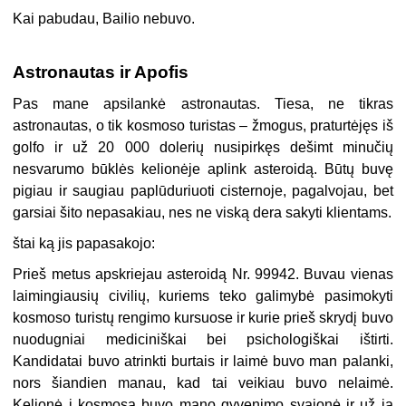
Kai pabudau, Bailio nebuvo.
Astronautas ir Apofis
Pas mane apsilankė astronautas. Tiesa, ne tikras
astronautas, o tik kosmoso turistas – žmogus, praturtėjęs iš
golfo ir už 20 000 dolerių nusipirkęs dešimt minučių
nesvarumo būklės kelionėje aplink asteroidą. Būtų buvę
pigiau ir saugiau paplūduriuoti cisternoje, pagalvojau, bet
garsiai šito nepasakiau, nes ne viską dera sakyti klientams.
štai ką jis papasakojo:
Prieš metus apskriejau asteroidą Nr. 99942. Buvau vienas
laimingiausių civilių, kuriems teko galimybė pasimokyti
kosmoso turistų rengimo kursuose ir kurie prieš skrydį buvo
nuodugniai mediciniškai bei psichologiškai ištirti.
Kandidatai buvo atrinkti burtais ir laimė buvo man palanki,
nors šiandien manau, kad tai veikiau buvo nelaimė.
Kelionė į kosmosą buvo mano gyvenimo svajonė ir už ją