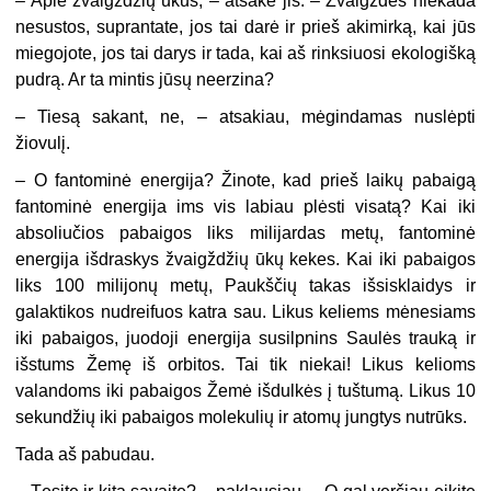
– Apie žvaigždžių ūkus, – atsakė jis. – Žvaigždės niekada
nesustos, suprantate, jos tai darė ir prieš akimirką, kai jūs
miegojote, jos tai darys ir tada, kai aš rinksiuosi ekologišką
pudrą. Ar ta mintis jūsų neerzina?
– Tiesą sakant, ne, – atsakiau, mėgindamas nuslėpti
žiovulį.
– O fantominė energija? Žinote, kad prieš laikų pabaigą
fantominė energija ims vis labiau plėsti visatą? Kai iki
absoliučios pabaigos liks milijardas metų, fantominė
energija išdraskys žvaigždžių ūkų kekes. Kai iki pabaigos
liks 100 milijonų metų, Paukščių takas išsisklaidys ir
galaktikos nudreifuos katra sau. Likus keliems mėnesiams
iki pabaigos, juodoji energija susilpnins Saulės trauką ir
išstums Žemę iš orbitos. Tai tik niekai! Likus kelioms
valandoms iki pabaigos Žemė išdulkės į tuštumą. Likus 10
sekundžių iki pabaigos molekulių ir atomų jungtys nutrūks.
Tada aš pabudau.