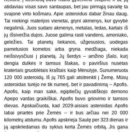
atidaviau visas savo santaupas, bet jau pirmąją savaitę ta
svajonė virto košmaru. Apie asteroidus dabar žinau daug.
Tai niekingi materijos vienetai, gryni akmenys, kur gyvybė
negalimà. Juos sudaro akmenys, metalas, ledas, kartais iš
jų išsiveržia dujos. Juose galima rasti vandens, amoniako,
geležies. Tai planetų liekanos, užgesusios, uodegas
pametusios kometos arba gryna medžiaga, niekada
neišsivysčiusi į planetą. Jų šerdys – amžino įšalo, kurį
dengia dulkės ir tamsus šlakas, o paviršius nusėtas
krateriais gruoblėtais kraštais kaip Mėnulyje. Sunumeruota
120 000 asteroidų. Iš jų 765 gali atsitrenkti į Žemę. Mūsų
asteroidas turėjo ne tik numerį, bet ir pavadinimą – Apofis.
Apofis, kaip man sakė, egiptiečių gyvatiškojo demono
Apepo vardas graikiškai. Apofis buvo griovimo ir tamsos
dievas. Apskaičiuota, kad 2029-aisiais asteroidas Apofis
labai priartės prie Žemės – ir bus arčiau nei 20 000
kilometrų atstumu. Apofis apskrieja Saulę per 323 dienas ir
ją apskriedamas du sykius kerta Žemės orbitą. Jis gana