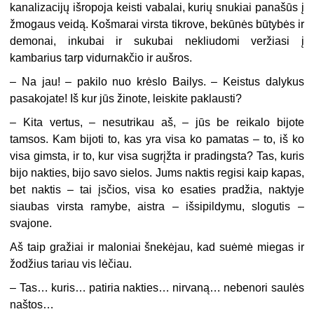
kanalizacijų išropoja keisti vabalai, kurių snukiai panašūs į
žmogaus veidą. Košmarai virsta tikrove, bekūnės būtybės ir
demonai, inkubai ir sukubai nekliudomi veržiasi į
kambarius tarp vidurnakčio ir aušros.
– Na jau! – pakilo nuo krėslo Bailys. – Keistus dalykus
pasakojate! Iš kur jūs žinote, leiskite paklausti?
– Kita vertus, – nesutrikau aš, – jūs be reikalo bijote
tamsos. Kam bijoti to, kas yra visa ko pamatas – to, iš ko
visa gimsta, ir to, kur visa sugrįžta ir pradingsta? Tas, kuris
bijo nakties, bijo savo sielos. Jums naktis regisi kaip kapas,
bet naktis – tai įsčios, visa ko esaties pradžia, naktyje
siaubas virsta ramybe, aistra – išsipildymu, slogutis –
svajone.
Aš taip gražiai ir maloniai šnekėjau, kad suėmė miegas ir
žodžius tariau vis lėčiau.
– Tas… kuris… patiria nakties… nirvaną… nebenori saulės
naštos…