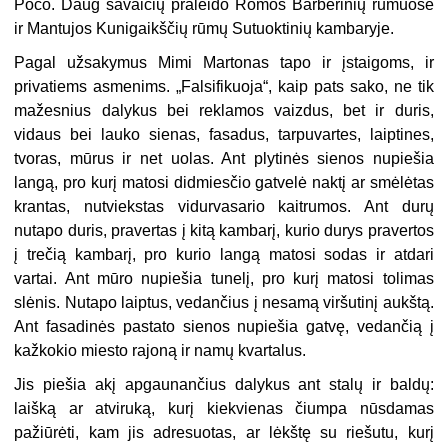
Poco. Daug savaičių praleido Romos Barberinių rūmuose
ir Mantujos Kunigaikščių rūmų Sutuoktinių kambaryje.
Pagal užsakymus Mimi Martonas tapo ir įstaigoms, ir
privatiems asmenims. „Falsifikuoja“, kaip pats sako, ne tik
mažesnius dalykus bei reklamos vaizdus, bet ir duris,
vidaus bei lauko sienas, fasadus, tarpuvartes, laiptines,
tvoras, mūrus ir net uolas. Ant plytinės sienos nupiešia
langą, pro kurį matosi didmiesčio gatvelė naktį ar smėlėtas
krantas, nutviekstas vidurvasario kaitrumos. Ant durų
nutapo duris, pravertas į kitą kambarį, kurio durys pravertos
į trečią kambarį, pro kurio langą matosi sodas ir atdari
vartai. Ant mūro nupiešia tunelį, pro kurį matosi tolimas
slėnis. Nutapo laiptus, vedančius į nesamą viršutinį aukštą.
Ant fasadinės pastato sienos nupiešia gatvę, vedančią į
kažkokio miesto rajoną ir namų kvartalus.
Jis piešia akį apgaunančius dalykus ant stalų ir baldų:
laišką ar atviruką, kurį kiekvienas čiumpa nūsdamas
pažiūrėti, kam jis adresuotas, ar lėkštę su riešutu, kurį