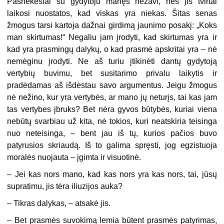
Pašnekesiai su gydytoju manęs nežavi, nes jis tvirtai
laikosi nuostatos, kad viskas yra niekas. Šitas senas
žmogus tarsi kartoja dažnai girdimą jaunimo posakį: „Koks
man skirtumas!“ Negaliu jam įrodyti, kad skirtumas yra ir
kad yra prasmingų dalykų, o kad prasmė apskritai yra – nė
nemėginu įrodyti. Ne aš turiu įtikinėti dantų gydytoją
vertybių buvimu, bet susitarimo privalu laikytis ir
pradėdamas aš išdėstau savo argumentus. Jeigu žmogus
nė nežino, kur yra vertybės, ar mano jų neturįs, tai kas jam
tas vertybes įbruks? Bet nėra gyvos būtybės, kuriai viena
nebūtų svarbiau už kita, nė tokios, kuri neatskiria teisinga
nuo neteisinga, – bent jau iš tų, kurios pačios buvo
patyrusios skriaudą. Iš to galima spręsti, jog egzistuoja
moralės nuojauta – įgimta ir visuotinė.
– Jei kas nors mano, kad kas nors yra kas nors, tai, jūsų
supratimu, jis tėra iliuzijos auka?
– Tikras dalykas, – atsakė jis.
– Bet prasmės suvokimą lemia būtent prasmės patyrimas,