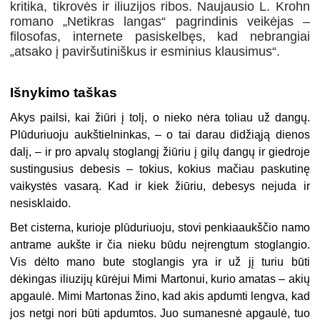
kritika, tikrovės ir iliuzijos ribos. Naujausio L. Krohn
romano „Netikras langas“ pagrindinis veikėjas –
filosofas, internete pasiskelbęs, kad nebrangiai
„atsako į paviršutiniškus ir esminius klausimus“.
Išnykimo taškas
Akys pailsi, kai žiūri į tolį, o nieko nėra toliau už dangų.
Plūduriuoju aukštielninkas, – o tai darau didžiąją dienos
dalį, – ir pro apvalų stoglangį žiūriu į gilų dangų ir giedroje
sustingusius debesis – tokius, kokius mačiau paskutinę
vaikystės vasarą. Kad ir kiek žiūriu, debesys nejuda ir
nesisklaido.
Bet cisterna, kurioje plūduriuoju, stovi penkiaaukščio namo
antrame aukšte ir čia nieku būdu neįrengtum stoglangio.
Vis dėlto mano bute stoglangis yra ir už jį turiu būti
dėkingas iliuzijų kūrėjui Mimi Martonui, kurio amatas – akių
apgaulė. Mimi Martonas žino, kad akis apdumti lengva, kad
jos netgi nori būti apdumtos. Juo sumanesnė apgaulė, tuo