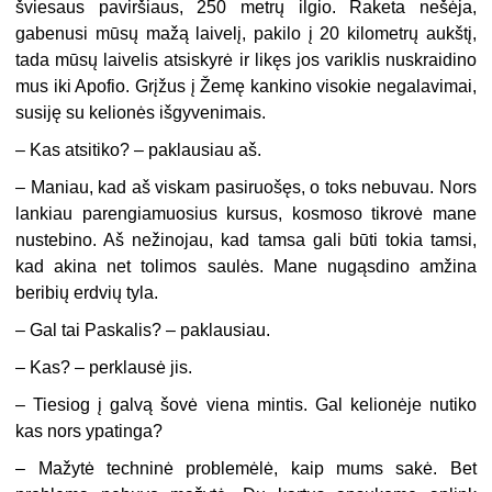
šviesaus paviršiaus, 250 metrų ilgio. Raketa nešėja,
gabenusi mūsų mažą laivelį, pakilo į 20 kilometrų aukštį,
tada mūsų laivelis atsiskyrė ir likęs jos variklis nuskraidino
mus iki Apofio. Grįžus į Žemę kankino visokie negalavimai,
susiję su kelionės išgyvenimais.
– Kas atsitiko? – paklausiau aš.
– Maniau, kad aš viskam pasiruošęs, o toks nebuvau. Nors
lankiau parengiamuosius kursus, kosmoso tikrovė mane
nustebino. Aš nežinojau, kad tamsa gali būti tokia tamsi,
kad akina net tolimos saulės. Mane nugąsdino amžina
beribių erdvių tyla.
– Gal tai Paskalis? – paklausiau.
– Kas? – perklausė jis.
– Tiesiog į galvą šovė viena mintis. Gal kelionėje nutiko
kas nors ypatinga?
– Mažytė techninė problemėlė, kaip mums sakė. Bet