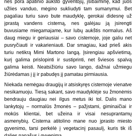
nes pora apatinio aukšto gyventojų, įsibaiminę, kad juos
užlies vanduo, mėgino sukliudyti tam sumanymui. Bet
pagaliau turiu savo bute maudyklę, gerokai didesnę už
įprastą vandens cisterną, nes galėjau ją įsirengti
buvusiame miegamajame, kur lubų aukštis normalus. Aš
daug miegu ir geriausiai – savo cisternoje, joje galiu net
pusryčiauti ir vakarieniauti. Dar smagiau, kad prieš akis
turiu netikrą Mimi Martono langą. Įsirengiau apšvietimą,
kurį galima prislopinti ir sustiprinti, net šviesos spalvą
galima keisti. Neatsižiūriu savo lango, dažnai užmiegu
žiūrėdamas į jį ir pabudęs jį pamatau pirmiausia.
Niekada nemėgau draugijų ir atsiskyręs cisternoje vienatve
nesikamuoju. Tiesą sakant, savo maudyklėje su žmonėmis
bendrauju daugiau nei ilgus metus iki tol. Dalis mano
lankytojų – normalūs žmonės – pažįstami, giminaičiai ir
mokūs klientai, bet užeina ir visai nesuprantamų
asmenybių. Cisterna atitolino mane nuo įprasto miesto
gyvenimo, tarsi perkėlė į vegetacinį pasaulį, kuris tik iš
dalies panašus į gyvenimą.