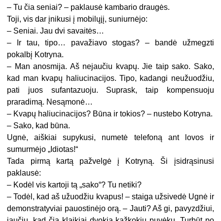
– Tu čia seniai? – paklausė kambario draugės.
Toji, vis dar įnikusi į mobilųjį, suniurnėjo:
– Seniai. Jau dvi savaitės…
– Ir tau, tipo… pavažiavo stogas? – bandė užmegzti
pokalbį Kotryna.
– Man anosmija. Aš nejaučiu kvapų. Jie taip sako. Sako,
kad man kvapų haliucinacijos. Tipo, kadangi neužuodžiu,
pati juos sufantazuoju. Suprask, taip kompensuoju
praradimą. Nesąmonė…
– Kvapų haliucinacijos? Būna ir tokios? – nustebo Kotryna.
– Sako, kad būna.
Ugnė, aiškiai supykusi, numetė telefoną ant lovos ir
sumurmėjo „Idiotas!“
Tada pirmą kartą pažvelgė į Kotryną. Ši įsidrąsinusi
paklausė:
– Kodėl vis kartoji tą „sako“? Tu netiki?
– Todėl, kad aš užuodžiu kvapus! – staiga užsivedė Ugnė ir
demonstratyviai pauostinėjo orą. – Jauti? Aš gi, pavyzdžiui,
jaučiu, kad čia klaikiai dvokia kažkokiu puvėku. Turbūt po