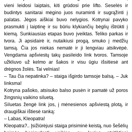
vieni leidosi laiptais, kiti grūdosi prie lifto. Seselės ir
budintys sanitarai mėgino juos nuraminti ir sugrąžinti į
palatas. Jėgos aiškiai buvo nelygios. Kotrynai pavyko
prasmukti į laiptinę ir su būriu klykiančių bėglių ištrūkti į
kiemą. Sunkiausias etapas buvo įveiktas. Teliko parkas ir
tvora. Ji apsidairė ir, nutaikiusi progą, smuko į medžių
tamsą. Čia jos niekas nematė ir ji lengviau atsikvėpė.
Vengdama apšviestų takų pasileido link tvoros. Tamsoje
užkliuvo už kelmo ar šakos ir visu ūgiu išsitiesė ant
drėgnos žolės. Tai velnias!
– Tau čia nepatinka? – staiga išgirdo tamsoje balsą. – Juk
linksma!
Kotryna pašoko, atsisuko balso pusėn ir pamatė už poros
žingsnių vaikino siluetą.
Siluetas žengė link jos, į mėnesienos apšviestą plotą, ir
draugiškai ištiesė ranką:
– Labas, Kleopatra!
Kleopatra?.. Įsižiūrėjusi staiga prisiminė keistą, nuo šešėlių