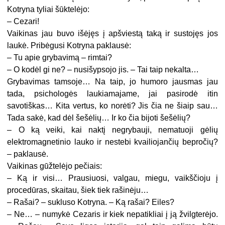
Kotryna tyliai šūktelėjo:
– Cezari!
Vaikinas jau buvo išėjęs į apšviestą taką ir sustojęs jos
laukė. Pribėgusi Kotryna paklausė:
– Tu apie grybavimą – rimtai?
– O kodėl gi ne? – nusišypsojo jis. – Tai taip nekalta…
Grybavimas tamsoje… Na taip, jo humoro jausmas jau
tada, psichologės laukiamajame, jai pasirodė itin
savotiškas… Kita vertus, ko norėti? Jis čia ne šiaip sau…
Tada sakė, kad dėl šešėlių… Ir ko čia bijoti šešėlių?
– O ką veiki, kai naktį negrybauji, nematuoji gėlių
elektromagnetinio lauko ir nestebi kvailiojančių bepročių?
– paklausė.
Vaikinas gūžtelėjo pečiais:
– Ką ir visi… Prausiuosi, valgau, miegu, vaikščioju į
procedūras, skaitau, šiek tiek rašinėju…
– Rašai? – sukluso Kotryna. – Ką rašai? Eiles?
– Ne… – numykė Cezaris ir kiek nepatikliai į ją žvilgterėjo.