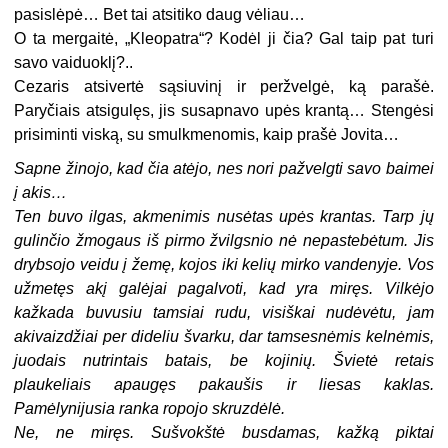
pasislėpė… Bet tai atsitiko daug vėliau…
O ta mergaitė, „Kleopatra“? Kodėl ji čia? Gal taip pat turi
savo vaiduoklį?..
Cezaris atsivertė sąsiuvinį ir peržvelgė, ką parašė.
Paryčiais atsigulęs, jis susapnavo upės krantą… Stengėsi
prisiminti viską, su smulkmenomis, kaip prašė Jovita…
Sapne žinojo, kad čia atėjo, nes nori pažvelgti savo baimei
į akis…
Ten buvo ilgas, akmenimis nusėtas upės krantas. Tarp jų
gulinčio žmogaus iš pirmo žvilgsnio nė nepastebėtum. Jis
drybsojo veidu į žemę, kojos iki kelių mirko vandenyje. Vos
užmetęs akį galėjai pagalvoti, kad yra miręs. Vilkėjo
kažkada buvusiu tamsiai rudu, visiškai nudėvėtu, jam
akivaizdžiai per dideliu švarku, dar tamsesnėmis kelnėmis,
juodais nutrintais batais, be kojinių. Švietė retais
plaukeliais apaugęs pakaušis ir liesas kaklas.
Pamėlynijusia ranka ropojo skruzdėlė.
Ne, ne miręs. Sušvokštė busdamas, kažką piktai