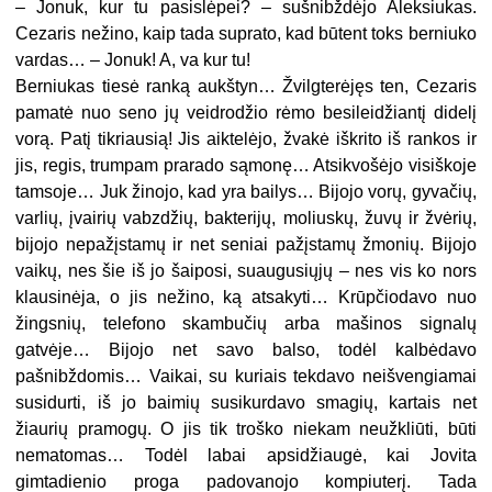
– Jonuk, kur tu pasislėpei? – sušnibždėjo Aleksiukas.
Cezaris nežino, kaip tada suprato, kad būtent toks berniuko
vardas… – Jonuk! A, va kur tu!
Berniukas tiesė ranką aukštyn… Žvilgterėjęs ten, Cezaris
pamatė nuo seno jų veidrodžio rėmo besileidžiantį didelį
vorą. Patį tikriausią! Jis aiktelėjo, žvakė iškrito iš rankos ir
jis, regis, trumpam prarado sąmonę… Atsikvošėjo visiškoje
tamsoje… Juk žinojo, kad yra bailys… Bijojo vorų, gyvačių,
varlių, įvairių vabzdžių, bakterijų, moliuskų, žuvų ir žvėrių,
bijojo nepažįstamų ir net seniai pažįstamų žmonių. Bijojo
vaikų, nes šie iš jo šaiposi, suaugusiųjų – nes vis ko nors
klausinėja, o jis nežino, ką atsakyti… Krūpčiodavo nuo
žingsnių, telefono skambučių arba mašinos signalų
gatvėje… Bijojo net savo balso, todėl kalbėdavo
pašnibždomis… Vaikai, su kuriais tekdavo neišvengiamai
susidurti, iš jo baimių susikurdavo smagių, kartais net
žiaurių pramogų. O jis tik troško niekam neužkliūti, būti
nematomas… Todėl labai apsidžiaugė, kai Jovita
gimtadienio proga padovanojo kompiuterį. Tada