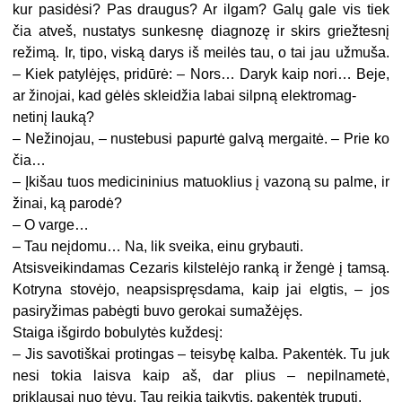
kur pasidėsi? Pas draugus? Ar ilgam? Galų gale vis tiek
čia atveš, nustatys sunkesnę diagnozę ir skirs griežtesnį
režimą. Ir, tipo, viską darys iš meilės tau, o tai jau užmuša.
– Kiek patylėjęs, pridūrė: – Nors… Daryk kaip nori… Beje,
ar žinojai, kad gėlės skleidžia labai silpną elektromag-
netinį lauką?
– Nežinojau, – nustebusi papurtė galvą mergaitė. – Prie ko
čia…
– Įkišau tuos medicininius matuoklius į vazoną su palme, ir
žinai, ką parodė?
– O varge…
– Tau neįdomu… Na, lik sveika, einu grybauti.
Atsisveikindamas Cezaris kilstelėjo ranką ir žengė į tamsą.
Kotryna stovėjo, neapsispręsdama, kaip jai elgtis, – jos
pasiryžimas pabėgti buvo gerokai sumažėjęs.
Staiga išgirdo bobulytės kuždesį:
– Jis savotiškai protingas – teisybę kalba. Pakentėk. Tu juk
nesi tokia laisva kaip aš, dar plius – nepilnametė,
priklausai nuo tėvų. Tau reikia taikytis, pakentėk truputį.