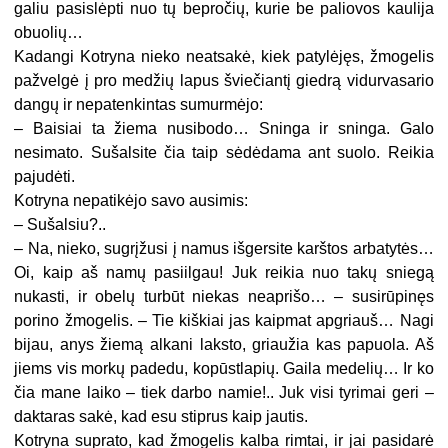
galiu pasislėpti nuo tų bepročių, kurie be paliovos kaulija
obuolių…
Kadangi Kotryna nieko neatsakė, kiek patylėjęs, žmogelis
pažvelgė į pro medžių lapus šviečiantį giedrą vidurvasario
dangų ir nepatenkintas sumurmėjo:
– Baisiai ta žiema nusibodo… Sninga ir sninga. Galo
nesimato. Sušalsite čia taip sėdėdama ant suolo. Reikia
pajudėti.
Kotryna nepatikėjo savo ausimis:
– Sušalsiu?..
– Na, nieko, sugrįžusi į namus išgersite karštos arbatytės…
Oi, kaip aš namų pasiilgau! Juk reikia nuo takų sniegą
nukasti, ir obelų turbūt niekas neaprišo… – susirūpinęs
porino žmogelis. – Tie kiškiai jas kaipmat apgriauš… Nagi
bijau, anys žiemą alkani laksto, griaužia kas papuola. Aš
jiems vis morkų padedu, kopūstlapių. Gaila medelių… Ir ko
čia mane laiko – tiek darbo namie!.. Juk visi tyrimai geri –
daktaras sakė, kad esu stiprus kaip jautis.
Kotryna suprato, kad žmogelis kalba rimtai, ir jai pasidarė