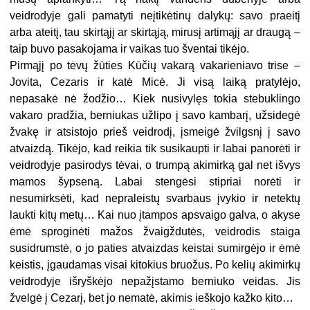
veidrodyje gali pamatyti neįtikėtinų dalykų: savo praeitį
arba ateitį, tau skirtąjį ar skirtąją, mirusį artimąjį ar draugą –
taip buvo pasakojama ir vaikas tuo šventai tikėjo.
Pirmąjį po tėvų žūties Kūčių vakarą vakarieniavo trise –
Jovita, Cezaris ir katė Micė. Ji visą laiką pratylėjo,
nepasakė nė žodžio… Kiek nusivylęs tokia stebuklingo
vakaro pradžia, berniukas užlipo į savo kambarį, užsidegė
žvakę ir atsistojo prieš veidrodį, įsmeigė žvilgsnį į savo
atvaizdą. Tikėjo, kad reikia tik susikaupti ir labai panorėti ir
veidrodyje pasirodys tėvai, o trumpą akimirką gal net išvys
mamos šypseną. Labai stengėsi stipriai norėti ir
nesumirksėti, kad nepraleistų svarbaus įvykio ir netektų
laukti kitų metų… Kai nuo įtampos apsvaigo galva, o akyse
ėmė sproginėti mažos žvaigždutės, veidrodis staiga
susidrumstė, o jo paties atvaizdas keistai sumirgėjo ir ėmė
keistis, įgaudamas visai kitokius bruožus. Po kelių akimirkų
veidrodyje išryškėjo nepažįstamo berniuko veidas. Jis
žvelgė į Cezarį, bet jo nematė, akimis ieškojo kažko kito…