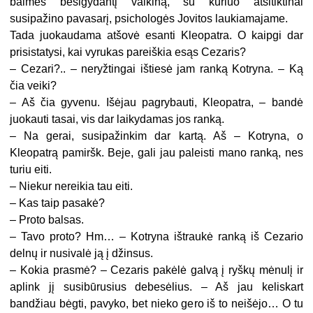
baimės besigydantį vaikiną, su kuriuo atsitiktinai
susipažino pavasarį, psichologės Jovitos laukiamajame.
Tada juokaudama atšovė esanti Kleopatra. O kaipgi dar
prisistatysi, kai vyrukas pareiškia esąs Cezaris?
– Cezari?.. – neryžtingai ištiesė jam ranką Kotryna. – Ką
čia veiki?
– Aš čia gyvenu. Išėjau pagrybauti, Kleopatra, – bandė
juokauti tasai, vis dar laikydamas jos ranką.
– Na gerai, susipažinkim dar kartą. Aš – Kotryna, o
Kleopatrą pamiršk. Beje, gali jau paleisti mano ranką, nes
turiu eiti.
– Niekur nereikia tau eiti.
– Kas taip pasakė?
– Proto balsas.
– Tavo proto? Hm… – Kotryna ištraukė ranką iš Cezario
delnų ir nusivalė ją į džinsus.
– Kokia prasmė? – Cezaris pakėlė galvą į ryškų mėnulį ir
aplink jį susibūrusius debesėlius. – Aš jau keliskart
bandžiau bėgti, pavyko, bet nieko gero iš to neišėjo… O tu