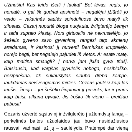
Užmušiu! Kas leido išeiti į lauką!“ Bet tėvas, regis, jo
nematė, o gal tik gudriai apsimetė – negalėjai įžiūrėti jo
veido – vakarinės saulės spinduliuose buvo matyti tik
siluetas. Cezarį nupurtė bloga nuojauta, žvilgterėjo žemyn
ir tada suprato klastą. Nors girtuoklis nė nekrustelėjo, jo
šešėlis gyveno savo gyvenimą, rangėsi tarp akmenų
artėdamas, ir kėsinosi jį nutverti! Berniukas krūptelėjo,
norėjo bėgti, bet negalėjo pajudėti iš vietos. Ar esate matę,
kaip maitina smauglį? Į narvą jam įkiša gyvą triušį.
Baisiausia, kad vargšas gyvulėlis nebėga, nesiblaško,
nesipriešina, tik sukaustytas siaubo dreba kampe,
laukdamas neišvengiamos mirties. Cezaris jautėsi kaip tas
triušis, žinojo – jei šešėlio čiuptuvai jį pasieks, tai ir praris
kaip baisi, alkana gyvatė. Jis troško tik vieno – greičiau
pabusti!
Cezaris užvertė sąsiuvinį ir žvilgterėjo į užtemdytą langą –
perkelinės baltos užuolaidos jau buvo nusidažiusios
rausvai, vadinasi, už jų – saulėlydis. Pratempė dar vieną