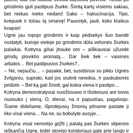
grindimis guli pastipusi žiurkė. Šimtą kartų visiems sakiau,
bet niekas nieko nedaro! Sako – haliucinacija. Tipo,
kvėpuok ir toliau tą smarvę! Pauostyk, jauti, koks klaikus
kvapas!
Ugnė jau ropojo grindimis ir kaip pėdsekys šuo bandė
nustatyti, kurioje vietoje po grindimis dūla velionės žiurkės
palaikai. Kotryna giliai įtraukė oro – aiškiausiai užuodė
grindų ploviklio aromatą… Dar šiek tiek – vaisinės
arbatos… Bet pastipusios žiurkės?..
– Ne, nejaučiu… – pasakė, bet, susidūrusi su piktu Ugnės
žvilgsniu, suprato, kad jos siutinti nereikia, ir paskubomis
pridūrė: – Bet ką gali žinoti, gal kokia viena ir pastipo…
Kotryna demonstratyviai nusižiovavo ir išsitiesusi ant lovos
nusisuko į sieną. O, dievai, na ir papuoliau, pagalvojo.
Šiame dideliame, išprotėjusių žmonių pilname pastate ji
liko visai viena… Na ne, su bobulyte ausyje…
Kotryna visai nenorėjo grįžti į palatą pas žiurkės stipenos
ieškančią Ugnę, todėl stovėjo koridoriaus gale prie lango ir