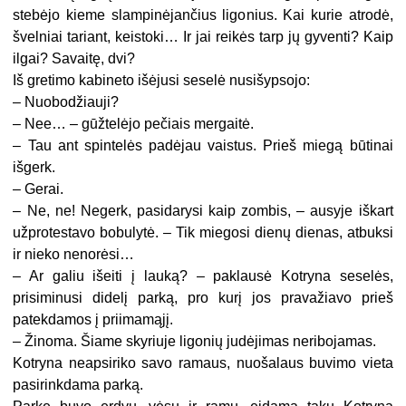
stebėjo kieme slampinėjančius ligonius. Kai kurie atrodė,
švelniai tariant, keistoki… Ir jai reikės tarp jų gyventi? Kaip
ilgai? Savaitę, dvi?
Iš gretimo kabineto išėjusi seselė nusišypsojo:
– Nuobodžiauji?
– Nee… – gūžtelėjo pečiais mergaitė.
– Tau ant spintelės padėjau vaistus. Prieš miegą būtinai
išgerk.
– Gerai.
– Ne, ne! Negerk, pasidarysi kaip zombis, – ausyje iškart
užprotestavo bobulytė. – Tik miegosi dienų dienas, atbuksi
ir nieko nenorėsi…
– Ar galiu išeiti į lauką? – paklausė Kotryna seselės,
prisiminusi didelį parką, pro kurį jos pravažiavo prieš
patekdamos į priimamąjį.
– Žinoma. Šiame skyriuje ligonių judėjimas neribojamas.
Kotryna neapsiriko savo ramaus, nuošalaus buvimo vieta
pasirinkdama parką.