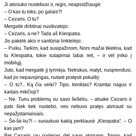
Ji atsisuko nustebusi ir, regis, neapsidžiaugė:
– O kas tu toks, po galais?!
– Cezaris. O tu?
Mergaitė dirbtinai nusikvatojo:
– Cezaris, a ne? Tada aš Kleopatra.
Jis pakėlė akis ir santūriai linktelėjo:
– Puiku. Tarkim, kad susipažinom. Nors mažai tikėtina, kad
tu Kleopatra, tokie sutapimai labai reti, – ir vėl įniko į
mobilųjį.
Juto, kad mergaitė jį tyrinėja. Netrukus, matyt, nusprendusi,
kad jis nepavojingas, nutarė pratęsti pokalbį:
– O tu?.. Ką čia veiki? Tipo, trenktas? Kramtai nagus ir
kartais mikčioji?
– Ne. Turiu problemų su savo šešėliu, – atsakė Cezaris ir
pats šiek tiek nustebo, nes nebuvo pratęs atvirauti su
nepažįstamaisiais.
– Še-šė-liu?! – suraukusi kaktą perklausė „Kleopatra“. – O
kas jam?
Bet Cezaris jau gailėjosi dėl savo atvirumo, žinojo, kad