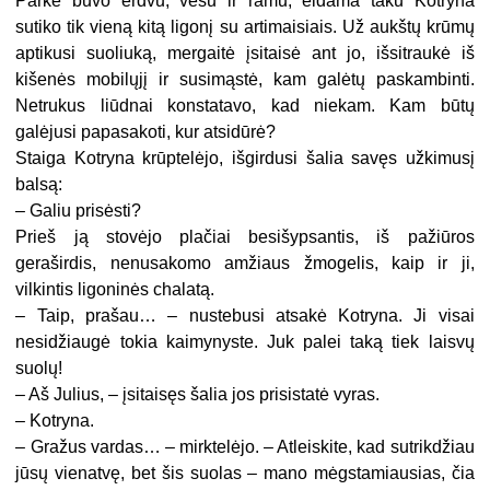
Parke buvo erdvu, vėsu ir ramu, eidama taku Kotryna
sutiko tik vieną kitą ligonį su artimaisiais. Už aukštų krūmų
aptikusi suoliuką, mergaitė įsitaisė ant jo, išsitraukė iš
kišenės mobilųjį ir susimąstė, kam galėtų paskambinti.
Netrukus liūdnai konstatavo, kad niekam. Kam būtų
galėjusi papasakoti, kur atsidūrė?
Staiga Kotryna krūptelėjo, išgirdusi šalia savęs užkimusį
balsą:
– Galiu prisėsti?
Prieš ją stovėjo plačiai besišypsantis, iš pažiūros
geraširdis, nenusakomo amžiaus žmogelis, kaip ir ji,
vilkintis ligoninės chalatą.
– Taip, prašau… – nustebusi atsakė Kotryna. Ji visai
nesidžiaugė tokia kaimynyste. Juk palei taką tiek laisvų
suolų!
– Aš Julius, – įsitaisęs šalia jos prisistatė vyras.
– Kotryna.
– Gražus vardas… – mirktelėjo. – Atleiskite, kad sutrikdžiau
jūsų vienatvę, bet šis suolas – mano mėgstamiausias, čia