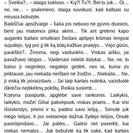
– Sveika?.. – staiga sukluso. – Ką?! Tu?!. Bet tu juk… Oi…
ne, ne… – pralemeno, staiga suvokusi, kad kalbasi su
mirusia bobulyte.
Baikščiai apsižvalgė – šalia jos nebuvo nė gyvos dvasios,
bent jau matomos plika akimi… Tik ant gretimo kapo
augantis baltais smulkiais žiedais aplipęs krūmas lengvai
sujudėjo, lyg pro jį tik ką būtų kažkas praėjęs… Vėjo gūsis,
paukštis?.. Žinoma, negi vaiduoklis… Viskas aišku, jai
pavažiavo stogas… Vaidenasi nebūti dalykai… Ne, ne, to
balso ji negirdėjo, negalėjo girdėti, nes ta, kuriai jis
priklausė, jau niekada neištars nė žodžio… Niekada… Ne,
ji viską tik įsivaizdavo… Jai taip kartais nutinka, vaizduotė
iškrečia neįtikėtinų pokštų. Reikia susiimti…
Kotryna pasipurtė, apglėbė save rankomis. Laikykis,
laikykis, maže! Giliai pakvėpuok, viskas praeis… Kai visi
išsiskirstys, prieisi ir tu, padėsi savo leliją… Senutė juk
mėgo lelijas. Ir jos svetainėje dažnai žydėjo lelijos, Onutė
pasirūpindavo… Jai patiks… Galėsi net paverkti, kai
niekas nematys… Juk bobulytė ką tik sakė, kad kartais