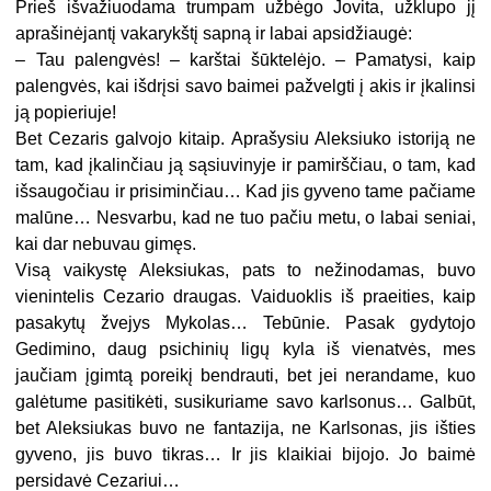
Prieš išvažiuodama trumpam užbėgo Jovita, užklupo jį
aprašinėjantį vakarykštį sapną ir labai apsidžiaugė:
– Tau palengvės! – karštai šūktelėjo. – Pamatysi, kaip
palengvės, kai išdrįsi savo baimei pažvelgti į akis ir įkalinsi
ją popieriuje!
Bet Cezaris galvojo kitaip. Aprašysiu Aleksiuko istoriją ne
tam, kad įkalinčiau ją sąsiuvinyje ir pamirščiau, o tam, kad
išsaugočiau ir prisiminčiau… Kad jis gyveno tame pačiame
malūne… Nesvarbu, kad ne tuo pačiu metu, o labai seniai,
kai dar nebuvau gimęs.
Visą vaikystę Aleksiukas, pats to nežinodamas, buvo
vienintelis Cezario draugas. Vaiduoklis iš praeities, kaip
pasakytų žvejys Mykolas… Tebūnie. Pasak gydytojo
Gedimino, daug psichinių ligų kyla iš vienatvės, mes
jaučiam įgimtą poreikį bendrauti, bet jei nerandame, kuo
galėtume pasitikėti, susikuriame savo karlsonus… Galbūt,
bet Aleksiukas buvo ne fantazija, ne Karlsonas, jis išties
gyveno, jis buvo tikras… Ir jis klaikiai bijojo. Jo baimė
persidavė Cezariui…