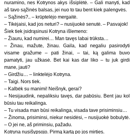
nuramino, nes Kotrynos akys išsiplėtė. – Gali manyti, kad
aš tavo sąžinės balsas, jei nuo to tau bent kiek palengvės.
– Sąžinės?.. – krūptelėjo mergaitė.
– Tikėjaisi, kad jos neturi? – nusijuokė senutė. – Pasvajok!
Šiek tiek įsidrąsinusi Kotryna išlemeno:
– Žiauru, kad numirei… Man tavęs labai trūksta…
– Žinau, mažute, žinau. Gaila, kad negaliu pasirodyti
visame gražume – pati žinai, – tai, ką galima buvo
pamatyti, jau užkasė. Bet kai kas dar liko – tu juk girdi
mane, jauti?
– Girdžiu… – linktelėjo Kotryna.
– Taigi. Nors tiek.
– Kalbėk su manimi! Neišnyk, gerai?
– Nesijaudink, nepaliksiu tavęs, dar pabūsiu. Bent jau kol
būsiu tau reikalinga.
– Tu visada man būsi reikalinga, visada tave prisiminsiu…
– Žinoma, prisiminsi, niekur nesidėsi, – nusijuokė bobulytė.
– O jei ne, aš priminsiu, pažadu.
Kotryna nusišypsojo. Pirmą kartą po jos mirties.