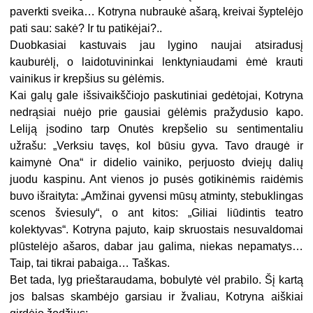
paverkti sveika… Kotryna nubraukė ašarą, kreivai šyptelėjo
pati sau: sakė? Ir tu patikėjai?..
Duobkasiai kastuvais jau lygino naujai atsiradusį
kauburėlį, o laidotuvininkai lenktyniaudami ėmė krauti
vainikus ir krepšius su gėlėmis.
Kai galų gale išsivaikščiojo paskutiniai gedėtojai, Kotryna
nedrąsiai nuėjo prie gausiai gėlėmis pražydusio kapo.
Leliją įsodino tarp Onutės krepšelio su sentimentaliu
užrašu: „Verksiu tavęs, kol būsiu gyva. Tavo draugė ir
kaimynė Ona“ ir didelio vainiko, perjuosto dviejų dalių
juodu kaspinu. Ant vienos jo pusės gotikinėmis raidėmis
buvo išraityta: „Amžinai gyvensi mūsų atminty, stebuklingas
scenos šviesuly“, o ant kitos: „Giliai liūdintis teatro
kolektyvas“. Kotryna pajuto, kaip skruostais nesuvaldomai
plūstelėjo ašaros, dabar jau galima, niekas nepamatys…
Taip, tai tikrai pabaiga… Taškas.
Bet tada, lyg prieštaraudama, bobulytė vėl prabilo. Šį kartą
jos balsas skambėjo garsiau ir žvaliau, Kotryna aiškiai