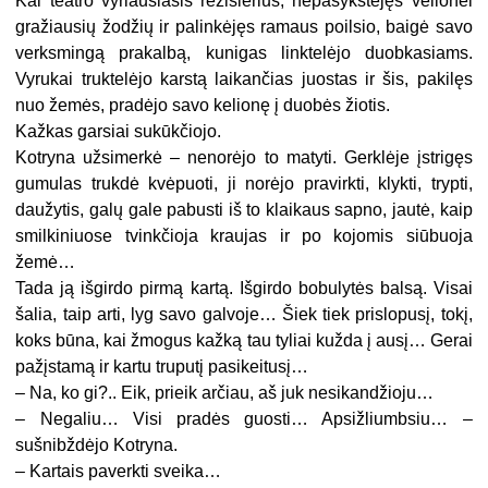
Kai teatro vyriausiasis režisierius, nepašykštėjęs velionei
gražiausių žodžių ir palinkėjęs ramaus poilsio, baigė savo
verksmingą prakalbą, kunigas linktelėjo duobkasiams.
Vyrukai truktelėjo karstą laikančias juostas ir šis, pakilęs
nuo žemės, pradėjo savo kelionę į duobės žiotis.
Kažkas garsiai sukūkčiojo.
Kotryna užsimerkė – nenorėjo to matyti. Gerklėje įstrigęs
gumulas trukdė kvėpuoti, ji norėjo pravirkti, klykti, trypti,
daužytis, galų gale pabusti iš to klaikaus sapno, jautė, kaip
smilkiniuose tvinkčioja kraujas ir po kojomis siūbuoja
žemė…
Tada ją išgirdo pirmą kartą. Išgirdo bobulytės balsą. Visai
šalia, taip arti, lyg savo galvoje… Šiek tiek prislopusį, tokį,
koks būna, kai žmogus kažką tau tyliai kužda į ausį… Gerai
pažįstamą ir kartu truputį pasikeitusį…
– Na, ko gi?.. Eik, prieik arčiau, aš juk nesikandžioju…
– Negaliu… Visi pradės guosti… Apsižliumbsiu… –
sušnibždėjo Kotryna.
– Kartais paverkti sveika…