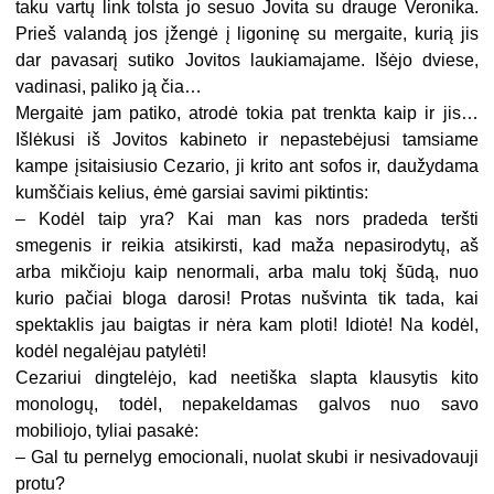
taku vartų link tolsta jo sesuo Jovita su drauge Veronika.
Prieš valandą jos įžengė į ligoninę su mergaite, kurią jis
dar pavasarį sutiko Jovitos laukiamajame. Išėjo dviese,
vadinasi, paliko ją čia…
Mergaitė jam patiko, atrodė tokia pat trenkta kaip ir jis…
Išlėkusi iš Jovitos kabineto ir nepastebėjusi tamsiame
kampe įsitaisiusio Cezario, ji krito ant sofos ir, daužydama
kumščiais kelius, ėmė garsiai savimi piktintis:
– Kodėl taip yra? Kai man kas nors pradeda teršti
smegenis ir reikia atsikirsti, kad maža nepasirodytų, aš
arba mikčioju kaip nenormali, arba malu tokį šūdą, nuo
kurio pačiai bloga darosi! Protas nušvinta tik tada, kai
spektaklis jau baigtas ir nėra kam ploti! Idiotė! Na kodėl,
kodėl negalėjau patylėti!
Cezariui dingtelėjo, kad neetiška slapta klausytis kito
monologų, todėl, nepakeldamas galvos nuo savo
mobiliojo, tyliai pasakė:
– Gal tu pernelyg emocionali, nuolat skubi ir nesivadovauji
protu?