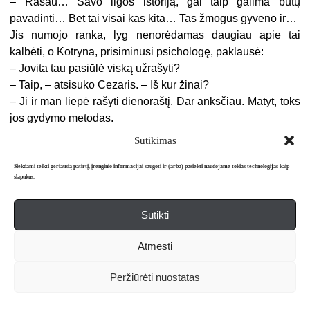
– Rašau… Savo ligos istoriją, gal taip galima būtų
pavadinti… Bet tai visai kas kita… Tas žmogus gyveno ir…
Jis numojo ranka, lyg nenorėdamas daugiau apie tai
kalbėti, o Kotryna, prisiminusi psichologę, paklausė:
– Jovita tau pasiūlė viską užrašyti?
– Taip, – atsisuko Cezaris. – Iš kur žinai?
– Ji ir man liepė rašyti dienoraštį. Dar anksčiau. Matyt, toks
jos gydymo metodas.
– Na ir ką? Rašei?
Sutikimas
– Rašiau… Bet dabar jau ne.
Cezaris pralinksmėjo:
Siekdami teikti geriausią patirtį, įrenginio informacijai saugoti ir (arba) pasiekti naudojame tokias technologijas kaip
slapukus.
– Kai baigsiu, galėsim pasikeisti!
– Hm…
Sutikti
– Na taip… – žvilgterėjęs į jos susirūpinusį veidą pritarė
vaikinas. – Gal ir neverta. Tas istorijas geriau pasilaikyti
Atmesti
sau.
Jie priėjo apšviestą ligoninės aikštelę su lakstančiais ir
Peržiūrėti nuostatas
siautėjančiais pacientais, kuriems šis naktinis nuotykis,
regis, tapo tikra pramoga. Kažkuris garsiai dainavo, kelios