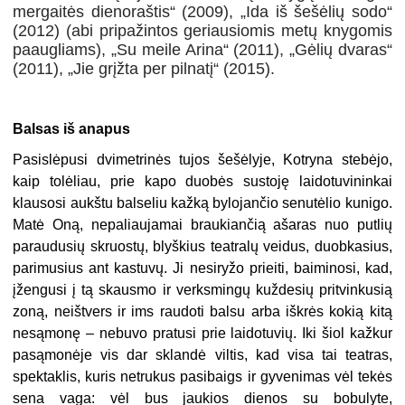
mergaitės dienoraštis“ (2009), „Ida iš šešėlių sodo“
(2012) (abi pripažintos geriausiomis metų knygomis
paaugliams), „Su meile Arina“ (2011), „Gėlių dvaras“
(2011), „Jie grįžta per pilnatį“ (2015).
Balsas iš anapus
Pasislėpusi dvimetrinės tujos šešėlyje, Kotryna stebėjo,
kaip tolėliau, prie kapo duobės sustoję laidotuvininkai
klausosi aukštu balseliu kažką bylojančio senutėlio kunigo.
Matė Oną, nepaliaujamai braukiančią ašaras nuo putlių
paraudusių skruostų, blyškius teatralų veidus, duobkasius,
parimusius ant kastuvų. Ji nesiryžo prieiti, baiminosi, kad,
įžengusi į tą skausmo ir verksmingų kuždesių pritvinkusią
zoną, neištvers ir ims raudoti balsu arba iškrės kokią kitą
nesąmonę – nebuvo pratusi prie laidotuvių. Iki šiol kažkur
pasąmonėje vis dar sklandė viltis, kad visa tai teatras,
spektaklis, kuris netrukus pasibaigs ir gyvenimas vėl tekės
sena vaga: vėl bus jaukios dienos su bobulyte,