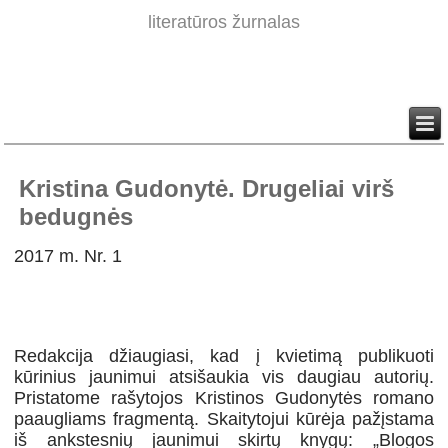
literatūros žurnalas
Kristina Gudonytė. Drugeliai virš
bedugnės
2017 m. Nr. 1
Redakcija džiaugiasi, kad į kvietimą publikuoti
kūrinius jaunimui atsišaukia vis daugiau autorių.
Pristatome rašytojos Kristinos Gudonytės romano
paaugliams fragmentą. Skaitytojui kūrėja pažįstama
iš ankstesnių jaunimui skirtų knygų: „Blogos