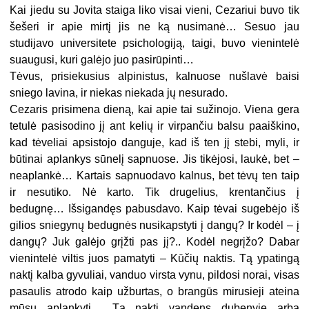
Kai jiedu su Jovita staiga liko visai vieni, Cezariui buvo tik
šešeri ir apie mirtį jis ne ką nusimanė… Sesuo jau
studijavo universitete psichologiją, taigi, buvo vienintelė
suaugusi, kuri galėjo juo pasirūpinti…
Tėvus, prisiekusius alpinistus, kalnuose nušlavė baisi
sniego lavina, ir niekas niekada jų nesurado.
Cezaris prisimena dieną, kai apie tai sužinojo. Viena gera
tetulė pasisodino jį ant kelių ir virpančiu balsu paaiškino,
kad tėveliai apsistojo danguje, kad iš ten jį stebi, myli, ir
būtinai aplankys sūnelį sapnuose. Jis tikėjosi, laukė, bet –
neaplankė… Kartais sapnuodavo kalnus, bet tėvų ten taip
ir nesutiko. Nė karto. Tik drugelius, krentančius į
bedugnę… Išsigandęs pabusdavo. Kaip tėvai sugebėjo iš
gilios sniegynų bedugnės nusikapstyti į dangų? Ir kodėl – į
dangų? Juk galėjo grįžti pas jį?.. Kodėl negrįžo? Dabar
vienintelė viltis juos pamatyti – Kūčių naktis. Tą ypatingą
naktį kalba gyvuliai, vanduo virsta vynu, pildosi norai, visas
pasaulis atrodo kaip užburtas, o brangūs mirusieji ateina
mūsų aplankyti… Tą naktį vandens dubenyje arba