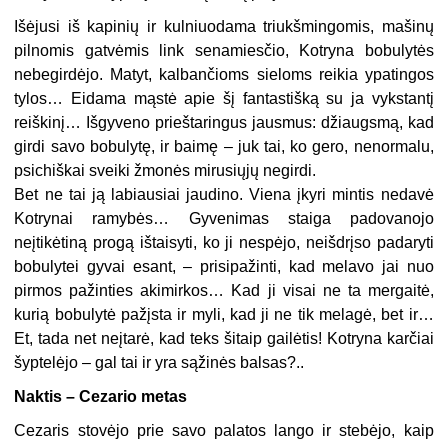
Išėjusi iš kapinių ir kulniuodama triukšmingomis, mašinų
pilnomis gatvėmis link senamiesčio, Kotryna bobulytės
nebegirdėjo. Matyt, kalbančioms sieloms reikia ypatingos
tylos… Eidama mąstė apie šį fantastišką su ja vykstantį
reiškinį… Išgyveno prieštaringus jausmus: džiaugsmą, kad
girdi savo bobulytę, ir baimę – juk tai, ko gero, nenormalu,
psichiškai sveiki žmonės mirusiųjų negirdi.
Bet ne tai ją labiausiai jaudino. Viena įkyri mintis nedavė
Kotrynai ramybės… Gyvenimas staiga padovanojo
neįtikėtiną progą ištaisyti, ko ji nespėjo, neišdrįso padaryti
bobulytei gyvai esant, – prisipažinti, kad melavo jai nuo
pirmos pažinties akimirkos… Kad ji visai ne ta mergaitė,
kurią bobulytė pažįsta ir myli, kad ji ne tik melagė, bet ir…
Et, tada net neįtarė, kad teks šitaip gailėtis! Kotryna karčiai
šyptelėjo – gal tai ir yra sąžinės balsas?..
Naktis – Cezario metas
Cezaris stovėjo prie savo palatos lango ir stebėjo, kaip