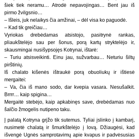
šiek tiek neramu… Atrodė nepavojingas… Bent jau iš
pirmo žvilgsnio…
– Išleis, juk nelaikys čia amžinai, – dėl visa ko paguodė.
– Kad tik greičiau…
Vyriokas drebėdamas atsistojo, pasitrynė rankas,
pliaukštelėjo sau per šonus, porą kartų stryktelėjo ir,
skausmingai nusišypsojęs Kotrynai, ištarė:
– Turiu atsisveikinti. Einu jau, sužvarbau… Neturiu šiltų
pirštinių.
Iš chalato kišenės ištraukė porą obuoliukų ir ištiesė
mergaitei:
– Va, čia iš mano sodo, dar kvepia vasara. Nesušalkit.
Brrrr… kaip spigina…
Mergaitė stebėjo, kaip apkabinęs save, drebėdamas nuo
šalčio žmogelis nutipeno taku.
Į palatą Kotryna grįžo tik sutemus. Tyliai įslinko į kambarį,
nusimetė chalatą ir šmurkštelėjo į lovą. Džiaugėsi, kad
išvengė Ugnės samprotavimų apie kvapus ir padvėsusias