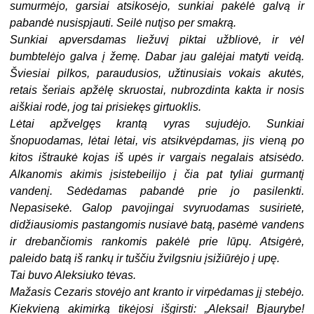
sumurmėjo, garsiai atsikosėjo, sunkiai pakėlė galvą ir
pabandė nusispjauti. Seilė nutįso per smakrą.
Sunkiai apversdamas liežuvį piktai užbliovė, ir vėl
bumbtelėjo galva į žemę. Dabar jau galėjai matyti veidą.
Šviesiai pilkos, paraudusios, užtinusiais vokais akutės,
retais šeriais apžėlę skruostai, nubrozdinta kakta ir nosis
aiškiai rodė, jog tai prisiekęs girtuoklis.
Lėtai apžvelgęs krantą vyras sujudėjo. Sunkiai
šnopuodamas, lėtai lėtai, vis atsikvėpdamas, jis vieną po
kitos ištraukė kojas iš upės ir vargais negalais atsisėdo.
Alkanomis akimis įsistebeilijo į čia pat tyliai gurmantį
vandenį. Sėdėdamas pabandė prie jo pasilenkti.
Nepasisekė. Galop pavojingai svyruodamas susirietė,
didžiausiomis pastangomis nusiavė batą, pasėmė vandens
ir drebančiomis rankomis pakėlė prie lūpų. Atsigėrė,
paleido batą iš rankų ir tuščiu žvilgsniu įsižiūrėjo į upę.
Tai buvo Aleksiuko tėvas.
Mažasis Cezaris stovėjo ant kranto ir virpėdamas jį stebėjo.
Kiekvieną akimirką tikėjosi išgirsti: „Aleksai! Bjaurybe!