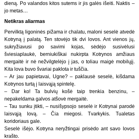
dieną. Po valandos kitos sutems ir jis galės išeiti. Naktis –
jo metas…
Netikras aliarmas
Pervilktą ligoninės pižama ir chalatu, maloni seselė atvedė
Kotryną į palatą. Ten stovėjo tik dvi lovos. Ant vienos jų,
sukryžiavusi po savimi kojas, sėdėjo susivėlusi
šviesiaplaukė, berniukiškai nukirpta Kotrynos amžiaus
mergaitė ir nė nežvilgtelėjo į jas, o toliau maigė mobilųjį.
Kita lova buvo švariai paklota ir tuščia.
– Ar jau papietavai, Ugne? – paklausė seselė, kišdama
Kotrynos turtą į laisvąją spintelę.
– Dar ko! Ta bulvių košė taip trenkia benzinu, –
nepakeldama galvos atšovė mergaitė.
– Tau sunku įtikti, – nusišypsojo seselė ir Kotrynai parodė
laisvąją lovą. – Čia miegosi. Tvarkykis. Tualetas
koridoriaus gale.
Seselė išėjo. Kotryna neryžtingai prisėdo ant savo lovos
krašto.