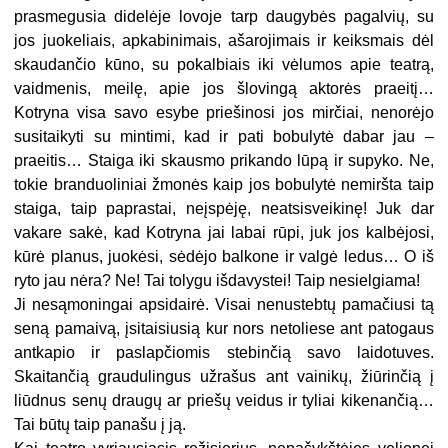
prasmegusia didelėje lovoje tarp daugybės pagalvių, su
jos juokeliais, apkabinimais, ašarojimais ir keiksmais dėl
skaudančio kūno, su pokalbiais iki vėlumos apie teatrą,
vaidmenis, meilę, apie jos šlovingą aktorės praeitį…
Kotryna visa savo esybe priešinosi jos mirčiai, nenorėjo
susitaikyti su mintimi, kad ir pati bobulytė dabar jau –
praeitis… Staiga iki skausmo prikando lūpą ir supyko. Ne,
tokie branduoliniai žmonės kaip jos bobulytė nemiršta taip
staiga, taip paprastai, neįspėję, neatsisveikinę! Juk dar
vakare sakė, kad Kotryna jai labai rūpi, juk jos kalbėjosi,
kūrė planus, juokėsi, sėdėjo balkone ir valgė ledus… O iš
ryto jau nėra? Ne! Tai tolygu išdavystei! Taip nesielgiama!
Ji nesąmoningai apsidairė. Visai nenustebtų pamačiusi tą
seną pamaivą, įsitaisiusią kur nors netoliese ant patogaus
antkapio ir paslapčiomis stebinčią savo laidotuves.
Skaitančią graudulingus užrašus ant vainikų, žiūrinčią į
liūdnus senų draugų ar priešų veidus ir tyliai kikenančią…
Tai būtų taip panašu į ją.