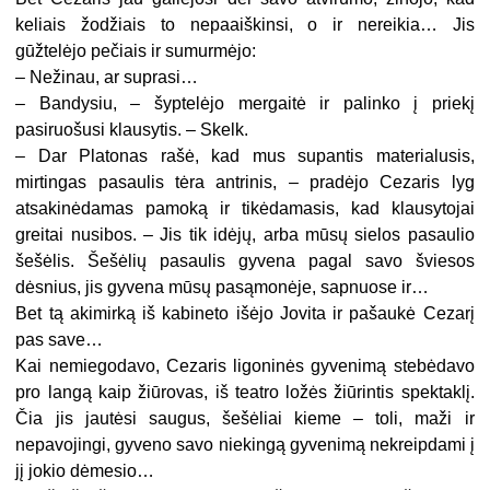
keliais žodžiais to nepaaiškinsi, o ir nereikia… Jis
gūžtelėjo pečiais ir sumurmėjo:
– Nežinau, ar suprasi…
– Bandysiu, – šyptelėjo mergaitė ir palinko į priekį
pasiruošusi klausytis. – Skelk.
– Dar Platonas rašė, kad mus supantis materialusis,
mirtingas pasaulis tėra antrinis, – pradėjo Cezaris lyg
atsakinėdamas pamoką ir tikėdamasis, kad klausytojai
greitai nusibos. – Jis tik idėjų, arba mūsų sielos pasaulio
šešėlis. Šešėlių pasaulis gyvena pagal savo šviesos
dėsnius, jis gyvena mūsų pasąmonėje, sapnuose ir…
Bet tą akimirką iš kabineto išėjo Jovita ir pašaukė Cezarį
pas save…
Kai nemiegodavo, Cezaris ligoninės gyvenimą stebėdavo
pro langą kaip žiūrovas, iš teatro ložės žiūrintis spektaklį.
Čia jis jautėsi saugus, šešėliai kieme – toli, maži ir
nepavojingi, gyveno savo niekingą gyvenimą nekreipdami į
jį jokio dėmesio…