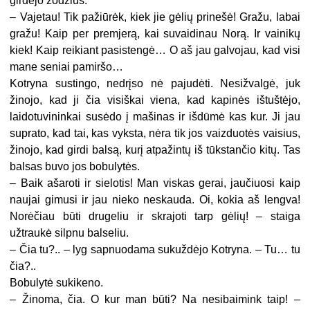
girdėjo žodžius:
– Vajetau! Tik pažiūrėk, kiek jie gėlių prinešė! Gražu, labai
gražu! Kaip per premjerą, kai suvaidinau Norą. Ir vainikų
kiek! Kaip reikiant pasistengė… O aš jau galvojau, kad visi
mane seniai pamiršo…
Kotryna sustingo, nedrįso nė pajudėti. Nesižvalgė, juk
žinojo, kad ji čia visiškai viena, kad kapinės ištuštėjo,
laidotuvininkai susėdo į mašinas ir išdūmė kas kur. Ji jau
suprato, kad tai, kas vyksta, nėra tik jos vaizduotės vaisius,
žinojo, kad girdi balsą, kurį atpažintų iš tūkstančio kitų. Tas
balsas buvo jos bobulytės.
– Baik ašaroti ir sielotis! Man viskas gerai, jaučiuosi kaip
naujai gimusi ir jau nieko neskauda. Oi, kokia aš lengva!
Norėčiau būti drugeliu ir skrajoti tarp gėlių! – staiga
užtraukė silpnu balseliu.
– Čia tu?.. – lyg sapnuodama sukuždėjo Kotryna. – Tu… tu
čia?..
Bobulytė sukikeno.
– Žinoma, čia. O kur man būti? Na nesibaimink taip! –