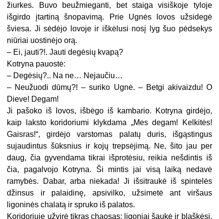
žiurkes. Buvo beužmieganti, bet staiga visiškoje tyloje
išgirdo įtartiną šnopavimą. Prie Ugnės lovos užsidegė
šviesa. Ji sėdėjo lovoje ir iškėlusi nosį lyg šuo pėdsekys
niūriai uostinėjo orą.
– Ei, jauti?!. Jauti degėsių kvapą?
Kotryna pauostė:
– Degėsių?.. Na ne… Nejaučiu…
– Neužuodi dūmų?! – suriko Ugnė. – Betgi akivaizdu! O
Dieve! Degam!
Ji pašoko iš lovos, išbėgo iš kambario. Kotryna girdėjo,
kaip laksto koridoriumi klykdama „Mes degam! Kelkitės!
Gaisras!“, girdėjo varstomas palatų duris, išgąstingus
sujaudintus šūksnius ir kojų trepsėjimą. Ne, šito jau per
daug, čia gyvendama tikrai išprotėsiu, reikia nešdintis iš
čia, pagalvojo Kotryna. Ši mintis jai visą laiką nedavė
ramybės. Dabar, arba niekada! Ji išsitraukė iš spintelės
džinsus ir palaidinę, apsivilko, užsimetė ant viršaus
ligoninės chalatą ir spruko iš palatos.
Koridoriuje užvirė tikras chaosas: ligoniai šaukė ir blaškėsi,