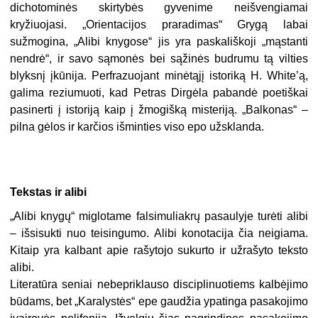
dichotominės skirtybės gyvenime neišvengiamai
kryžiuojasi. „Orientacijos praradimas“ Grygą labai
sužmogina, „Alibi knygose“ jis yra paskališkoji „mąstanti
nendrė“, ir savo sąmonės bei sąžinės budrumu tą vilties
blyksnį įkūnija. Perfrazuojant minėtąjį istoriką H. White’ą,
galima reziumuoti, kad Petras Dirgėla pabandė poetiškai
pasinerti į istoriją kaip į žmogišką misteriją. „Balkonas“ –
pilna gėlos ir karčios išminties viso epo užsklanda.
Tekstas ir alibi
„
Alibi knygų“ miglotame falsimuliakrų pasaulyje turėti alibi
– išsisukti nuo teisingumo. Alibi konotacija čia neigiama.
Kitaip yra kalbant apie rašytojo sukurto ir užrašyto teksto
alibi.
Literatūra seniai nebepriklauso disciplinuotiems kalbėjimo
būdams, bet „Karalystės“ epe gaudžia ypatinga pasakojimo