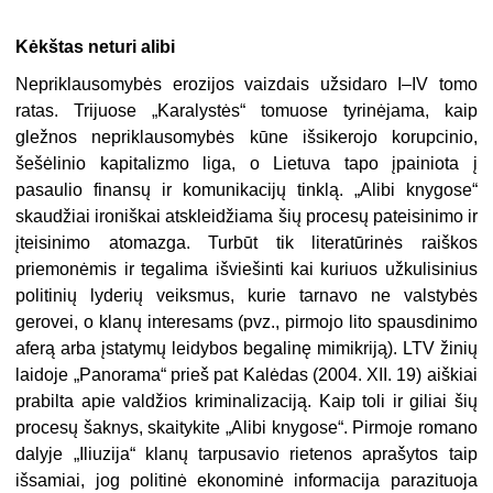
Kėkštas neturi alibi
Nepriklausomybės erozijos vaizdais užsidaro I–IV tomo
ratas. Trijuose „Karalystės“ tomuose tyrinėjama, kaip
gležnos nepriklausomybės kūne išsikerojo korupcinio,
šešėlinio kapitalizmo liga, o Lietuva tapo įpainiota į
pasaulio finansų ir komunikacijų tinklą. „Alibi knygose“
skaudžiai ironiškai atskleidžiama šių procesų pateisinimo ir
įteisinimo atomazga. Turbūt tik literatūrinės raiškos
priemonėmis ir tegalima išviešinti kai kuriuos užkulisinius
politinių lyderių veiksmus, kurie tarnavo ne valstybės
gerovei, o klanų interesams (pvz., pirmojo lito spausdinimo
aferą arba įstatymų leidybos begalinę mimikriją). LTV žinių
laidoje „Panorama“ prieš pat Kalėdas (2004. XII. 19) aiškiai
prabilta apie valdžios kriminalizaciją. Kaip toli ir giliai šių
procesų šaknys, skaitykite „Alibi knygose“. Pirmoje romano
dalyje „Iliuzija“ klanų tarpusavio rietenos aprašytos taip
išsamiai, jog politinė ekonominė informacija parazituoja