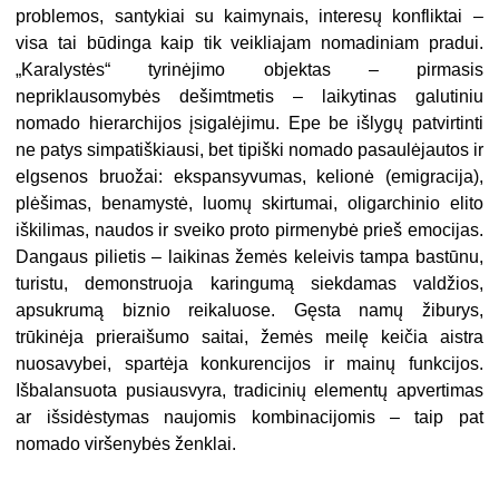
problemos, santykiai su kaimynais, interesų konfliktai –
visa tai būdinga kaip tik veikliajam nomadiniam pradui.
„Karalystės“ tyrinėjimo objektas – pirmasis
nepriklausomybės dešimtmetis – laikytinas galutiniu
nomado hierarchijos įsigalėjimu. Epe be išlygų patvirtinti
ne patys simpatiškiausi, bet tipiški nomado pasaulėjautos ir
elgsenos bruožai: ekspansyvumas, kelionė (emigracija),
plėšimas, benamystė, luomų skirtumai, oligarchinio elito
iškilimas, naudos ir sveiko proto pirmenybė prieš emocijas.
Dangaus pilietis – laikinas žemės keleivis tampa bastūnu,
turistu, demonstruoja karingumą siekdamas valdžios,
apsukrumą biznio reikaluose. Gęsta namų žiburys,
trūkinėja prieraišumo saitai, žemės meilę keičia aistra
nuosavybei, spartėja konkurencijos ir mainų funkcijos.
Išbalansuota pusiausvyra, tradicinių elementų apvertimas
ar išsidėstymas naujomis kombinacijomis – taip pat
nomado viršenybės ženklai.