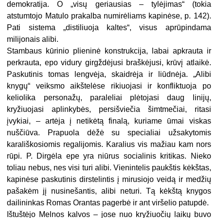
demokratija. O „visų geriausias – tylėjimas“ (tokia
atstumtojo Matulo prakalba numirėliams kapinėse, p. 142).
Pati sistema „distiliuoja kaltes“, visus aprūpindama
milijonais alibi.
Stambaus kūrinio plieninė konstrukcija, labai apkrauta ir
perkrauta, epo vidury girgždėjusi braškėjusi, krūvį atlaikė.
Paskutinis tomas lengvėja, skaidrėja ir liūdnėja. „Alibi
knygų“ veiksmo aikštelėse rikiuojasi ir konfliktuoja po
keliolika personažų, paraleliai plėtojasi daug linijų,
kryžiuojasi aplinkybės, persišviečia šimtmečiai, ritasi
įvykiai, – artėja į netikėtą finalą, kuriame ūmai viskas
nuščiūva. Prapuola dėžė su specialiai užsakytomis
karališkosiomis regalijomis. Karalius vis mažiau kam nors
rūpi. P. Dirgėla epe yra niūrus socialinis kritikas. Nieko
toliau nebus, nes visi turi alibi. Vienintelis paukštis kėkštas,
kapinėse paskutinis dirstelintis į mirusiojo veidą ir medžių
pašakėm jį nusinešantis, alibi neturi. Tą kėkštą knygos
dailininkas Romas Orantas pagerbė ir ant viršelio patupdė.
Ištuštėjo Melnos kalvos – jose nuo kryžiuočių laikų buvo