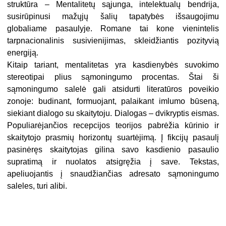
struktūra – Mentalitetų sąjunga, intelektualų bendrija,
susirūpinusi mažųjų šalių tapatybės išsaugojimu
globaliame pasaulyje. Romane tai kone vienintelis
tarpnacionalinis susivienijimas, skleidžiantis pozityvią
energiją.
Kitaip tariant, mentalitetas yra kasdienybės suvokimo
stereotipai plius sąmoningumo procentas. Štai ši
sąmoningumo salelė gali atsidurti literatūros poveikio
zonoje: budinant, formuojant, palaikant imlumo būseną,
siekiant dialogo su skaitytoju. Dialogas – dvikryptis eismas.
Populiarėjančios recepcijos teorijos pabrėžia kūrinio ir
skaitytojo prasmių horizontų suartėjimą. Į fikcijų pasaulį
pasinėręs skaitytojas gilina savo kasdienio pasaulio
supratimą ir nuolatos atsigręžia į save. Tekstas,
apeliuojantis į snaudžiančias adresato sąmoningumo
saleles, turi alibi.