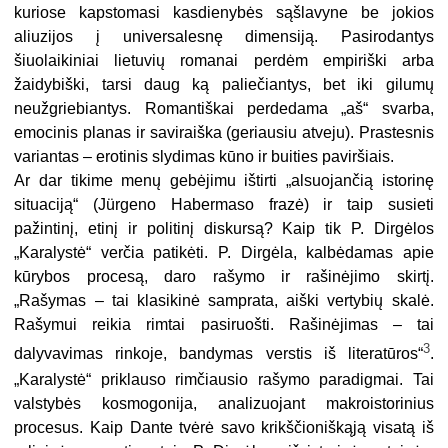
kuriose kapstomasi kasdienybės sąšlavyne be jokios
aliuzijos į universalesnę dimensiją. Pasirodantys
šiuolaikiniai lietuvių romanai perdėm empiriški arba
žaidybiški, tarsi daug ką paliečiantys, bet iki gilumų
neužgriebiantys. Romantiškai perdedama „aš“ svarba,
emocinis planas ir saviraiška (geriausiu atveju). Prastesnis
variantas – erotinis slydimas kūno ir buities paviršiais.
Ar dar tikime menų gebėjimu ištirti „alsuojančią istorinę
situaciją“ (Jürgeno Habermaso frazė) ir taip susieti
pažintinį, etinį ir politinį diskursą? Kaip tik P. Dirgėlos
„Karalystė“ verčia patikėti. P. Dirgėla, kalbėdamas apie
kūrybos procesą, daro rašymo ir rašinėjimo skirtį.
„Rašymas – tai klasikinė samprata, aiški vertybių skalė.
Rašymui reikia rimtai pasiruošti. Rašinėjimas – tai
3
dalyvavimas rinkoje, bandymas verstis iš literatūros“
.
„Karalystė“ priklauso rimčiausio rašymo paradigmai. Tai
valstybės kosmogonija, analizuojant makroistorinius
procesus. Kaip Dante tvėrė savo krikščioniškąją visatą iš