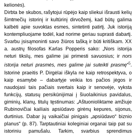
kelionės).
Dirbta be skubos, rašytojui rūpėjo kaip sliekui išrausti kelių
šimtmečių istorinį ir kultūrinį dirvožemį, kad būtų galima
kalbėti apie suvoktas esmes, sintetinti patirtį. Juk istoriją
kontempliuojame todėl, kad norime geriau suprasti dabartį.
Svarbu įsisąmoninti savo žiūros tašką ir būti kritiškam. XX
a. austrų filosofas Karlas Popperis sako: „Nors istorija
neturi tikslų, mes galime jai primesti savuosius; ir
nors
5
istorija neturi prasmės, mes galime jai suteikti prasmę
“
.
Istorinė praeitis P. Dirgėlai iškyla ne kaip retrospektyva, o
kaip esamybė – dabartyje veikia tos pačios jėgos ir
naudojasi tais pačiais svertais kaip ir senovėje, vyksta
funkcijų, statusų persikūnijimai į šiuolaikinius pavidalus,
giminių, klanų, titulų tęstinumas: „Aštuonioliktame amžiuje
Rubinovičiai kailiais apsiūdavo girėnų kepures, sijonus,
durtinius. Dabar jų vaikaičiai pinigais „apsiūdavo“ biznio
planus“ (p. 87). Tarptautiniai koleginiai organai taip pat su
istoriniu pamušalu. Tarkim, svarbius sprendimus