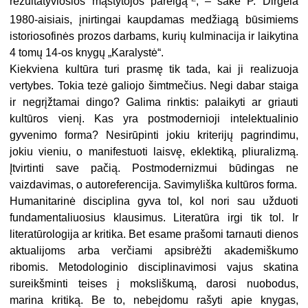
rezultatyviosios mąstytojos pareigą“
, – sakė P. Dirgėla
1980-aisiais, įnirtingai kaupdamas medžiagą būsimiems
istoriosofinės prozos darbams, kurių kulminacija ir laikytina
4 tomų 14-os knygų „Karalystė“.
Kiekviena kultūra turi prasmę tik tada, kai ji realizuoja
vertybes. Tokia tezė galiojo šimtmečius. Negi dabar staiga
ir negrįžtamai dingo? Galima rinktis: palaikyti ar griauti
kultūros vienį. Kas yra postmodernioji intelektualinio
gyvenimo forma? Nesirūpinti jokiu kriterijų pagrindimu,
jokiu vieniu, o manifestuoti laisvę, eklektiką, pliuralizmą.
Įtvirtinti save pačią. Postmodernizmui būdingas ne
vaizdavimas, o autoreferencija. Savimyliška kultūros forma.
Humanitarinė disciplina gyva tol, kol nori sau užduoti
fundamentaliuosius klausimus. Literatūra irgi tik tol. Ir
literatūrologija ar kritika. Bet esame prašomi tarnauti dienos
aktualijoms arba verčiami apsibrėžti akademiškumo
ribomis. Metodologinio disciplinavimosi vajus skatina
sureikšminti teises į moksliškumą, darosi nuobodus,
marina kritiką. Be to, nebeįdomu rašyti apie knygas,