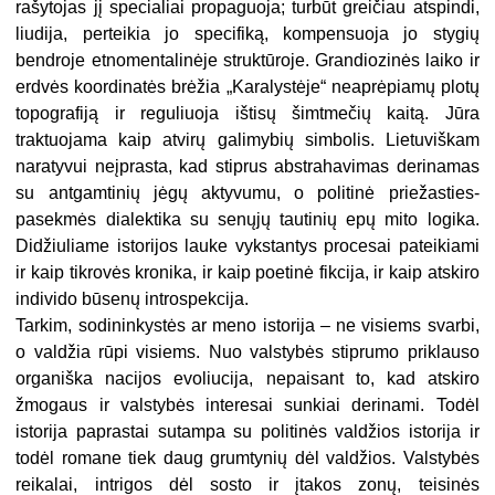
rašytojas jį specialiai propaguoja; turbūt greičiau atspindi,
liudija, perteikia jo specifiką, kompensuoja jo stygių
bendroje etnomentalinėje struktūroje. Grandiozinės laiko ir
erdvės koordinatės brėžia „Karalystėje“ neaprėpiamų plotų
topografiją ir reguliuoja ištisų šimtmečių kaitą. Jūra
traktuojama kaip atvirų galimybių simbolis. Lietuviškam
naratyvui neįprasta, kad stiprus abstrahavimas derinamas
su antgamtinių jėgų aktyvumu, o politinė priežasties-
pasekmės dialektika su senųjų tautinių epų mito logika.
Didžiuliame istorijos lauke vykstantys procesai pateikiami
ir kaip tikrovės kronika, ir kaip poetinė fikcija, ir kaip atskiro
individo būsenų introspekcija.
Tarkim, sodininkystės ar meno istorija – ne visiems svarbi,
o valdžia rūpi visiems. Nuo valstybės stiprumo priklauso
organiška nacijos evoliucija, nepaisant to, kad atskiro
žmogaus ir valstybės interesai sunkiai derinami. Todėl
istorija paprastai sutampa su politinės valdžios istorija ir
todėl romane tiek daug grumtynių dėl valdžios. Valstybės
reikalai, intrigos dėl sosto ir įtakos zonų, teisinės