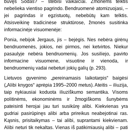
buvęs Sodas? – stebisi vaikaičiai. Žmonėms telktis
nebelieka vientiso pagrindo. Bendruomenė atomizuojasi, –
jei pagrindas ir egzistuotų, nebebūtų kam telktis.
Atsisveikinę tradicinėse struktūrose, žmonės susitinka
informacinėje visuomenėje:
Ponia, nebijok Jergaus, jis – bejėgis. Nes nebėra girėnų
bendruomenės, jokios, nei pirmos, nei ketvirtos. Niekur
pasaulyje nebėra bendruomenių. Jos susiliejo, pavirto
informacine visuomene, visuotine ir vienoda, ir
bendruomenių vadai nebeturi jokių galių (p. 293).
Lietuvos gyvenimo „pereinamasis laikotarpis“ baigėsi
(„Alibi knygos“ aprėpia 1995–2000 metus). Ateitis – iliuzija,
taip nykiausiai koduota iliuziškumo semantika. Visoms
politinėms, ekonominėms ir žmogiškoms šunybėms
pateisinti herojai jau turi susikūrę alibi. Kiekvienas yra
gudriai pasirūpinęs alibi arba prireikus neabejotinai ras.
Kąsnis, prisitaikymas – tai alibi, suprantami kiekvienam.
Alibi neturi tik nekaltas. Vienas iš patikimiausių alibi – pati