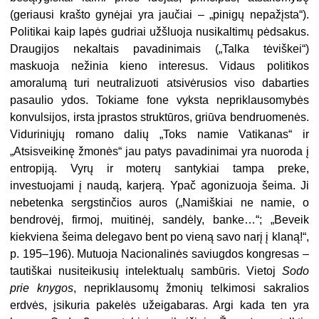
(geriausi krašto gynėjai yra jaučiai – „pinigų nepažįsta“).
Politikai kaip lapės gudriai užšluoja nusikaltimų pėdsakus.
Draugijos nekaltais pavadinimais („Talka tėviškei“)
maskuoja nežinia kieno interesus. Vidaus politikos
amoralumą turi neutralizuoti atsivėrusios viso dabarties
pasaulio ydos. Tokiame fone vyksta nepriklausomybės
konvulsijos, irsta įprastos struktūros, griūva bendruomenės.
Viduriniųjų romano dalių „Toks namie Vatikanas“ ir
„Atsisveikinę žmonės“ jau patys pavadinimai yra nuoroda į
entropiją. Vyrų ir moterų santykiai tampa preke,
investuojami į naudą, karjerą. Ypač agonizuoja šeima. Ji
nebetenka sergstinčios auros („Namiškiai ne namie, o
bendrovėj, firmoj, muitinėj, sandėly, banke…“; „Beveik
kiekviena šeima delegavo bent po vieną savo narį į klaną!“,
p. 195–196). Mutuoja Nacionalinės saviugdos kongresas –
tautiškai nusiteikusių intelektualų sambūris. Vietoj
Sodo
prie knygos
, nepriklausomų žmonių telkimosi sakralios
erdvės, įsikuria pakelės užeigabaras. Argi kada ten yra