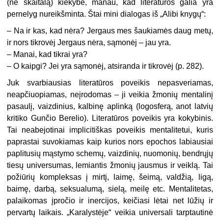
(ne skaitalą) kiekybė, manau, kad literatūros galia yra
pernelyg nureikšminta. Štai mini dialogas iš „Alibi knygų“:
–
Na ir kas, kad nėra? Jergaus mes šaukiamės daug metų,
ir nors tikrovėj Jergaus nėra, sąmonėj – jau yra.
– Manai, kad tikrai yra?
– O kaipgi? Jei yra sąmonėj, atsiranda ir tikrovėj (p. 282).
Juk svarbiausias literatūros poveikis nepasveriamas,
neapčiuopiamas, neįrodomas – ji veikia žmonių mentalinį
pasaulį, vaizdinius, kalbinę aplinką (logosferą, anot latvių
kritiko Gunčio Berelio). Literatūros poveikis yra kokybinis.
Tai neabejotinai implicitiškas poveikis mentalitetui, kuris
paprastai suvokiamas kaip kurios nors epochos labiausiai
paplitusių mąstymo schemų, vaizdinių, nuomonių, bendrųjų
tiesų universumas, lemiantis žmonių jausmus ir veiklą. Tai
požiūrių kompleksas į mirtį, laimę, šeimą, valdžią, ligą,
baimę, darbą, seksualumą, sielą, meilę etc. Mentalitetas,
palaikomas įpročio ir inercijos, keičiasi lėtai net lūžių ir
pervartų laikais. „Karalystėje“ veikia universali tarptautinė