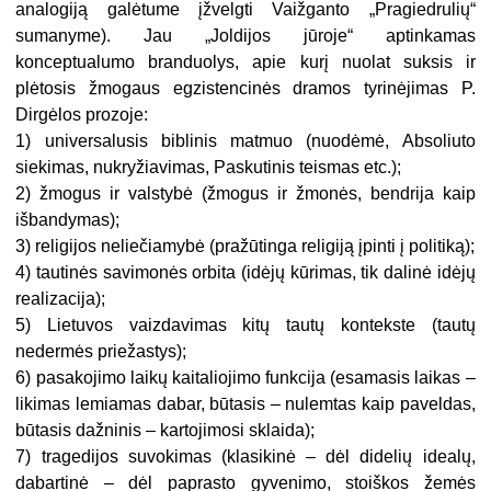
analogiją galėtume įžvelgti Vaižganto „Pragiedrulių“
sumanyme). Jau „Joldijos jūroje“ aptinkamas
konceptualumo branduolys, apie kurį nuolat suksis ir
plėtosis žmogaus egzistencinės dramos tyrinėjimas P.
Dirgėlos prozoje:
1) universalusis biblinis matmuo (nuodėmė, Absoliuto
siekimas, nukryžiavimas, Paskutinis teismas etc.);
2) žmogus ir valstybė (žmogus ir žmonės, bendrija kaip
išbandymas);
3) religijos neliečiamybė (pražūtinga religiją įpinti į politiką);
4) tautinės savimonės orbita (idėjų kūrimas, tik dalinė idėjų
realizacija);
5) Lietuvos vaizdavimas kitų tautų kontekste (tautų
nedermės priežastys);
6) pasakojimo laikų kaitaliojimo funkcija (esamasis laikas –
likimas lemiamas dabar, būtasis – nulemtas kaip paveldas,
būtasis dažninis – kartojimosi sklaida);
7) tragedijos suvokimas (klasikinė – dėl didelių idealų,
dabartinė – dėl paprasto gyvenimo, stoiškos žemės