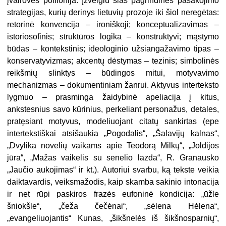
įvairovės polifonija. Įžvelgiu šias pagrindines pasakojimo
strategijas, kurių derinys lietuvių prozoje iki šiol neregėtas:
retorinė konvencija – ironiškoji; konceptualizavimas –
istoriosofinis; struktūros logika – konstruktyvi; mąstymo
būdas – kontekstinis; ideologinio užsiangažavimo tipas –
konservatyvizmas; akcentų dėstymas – tezinis; simbolinės
reikšmių slinktys – būdingos mitui, motyvavimo
mechanizmas – dokumentiniam žanrui. Aktyvus interteksto
lygmuo – prasminga žaidybinė apeliacija į kitus,
ankstesnius savo kūrinius, perkeliant personažus, detales,
pratęsiant motyvus, modeliuojant citatų sankirtas (epe
intertekstiškai atsišaukia „Pogodalis“, „Šalavijų kalnas“,
„Dvylika novelių vaikams apie Teodorą Milkų“, „Joldijos
jūra“, „Mažas vaikelis su senelio lazda“, R. Granausko
„Jaučio aukojimas“ ir kt.). Autoriui svarbu, ką tekste veikia
daiktavardis, veiksmažodis, kaip skamba sakinio intonacija
ir net rūpi paskiros frazės eufoninė kondicija: „ūžle
šniokšle“, „čeža čečėnai“, „sėlena Hėlena“,
„evangeliuojantis“ Kunas, „šikšnelės iš šikšnosparnių“,