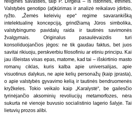
religinės savasties, taip P. Dirgėla – iš istorinės, etninės.
Valstybės genotipo (at)kūrimas ir analizė reikalavo įdirbio,
ryžto. „Žemės keleivių epe“ regime savarankišką
intelektualinę koncepciją, grindžiamą Jūros simbolika,
valstybingumo pavidalų raida ir tautinės savimonės
žvalgymais. Originalus pasaulėvaizdis turi
konsoliduojančios jėgos: ne tik gaudau faktus, bet juos
savitai rikiuoju, perskverbiu filosofiniu ar etiniu principu. Kai
jau išleistas visas epas, matome, kad tai – išskirtinio masto
romanų ciklas, kuris kalba apie universalijas, apie
visuotinus dalykus, ne apie kelių personažų (kaip įprasta),
o apie valstybės gyvavimo kelią ir tautinės bendruomenės
kryžkeles. Tokio veikalo kaip „Karalystė“, be gailesčio
tyrinėjančio aksominių revoliucijų metamorfozes, nėra
sukurta nė vienoje buvusio socialistinio lagerio šalyje. Tai
lietuvių prozos alibi.