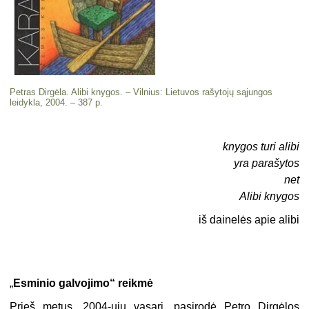
Petras Dirgėla. Alibi knygos. – Vilnius: Lietuvos rašytojų sąjungos
leidykla, 2004. – 387 p.
knygos turi alibi
yra parašytos
net
Alibi knygos
iš dainelės apie alibi
„
Esminio galvojimo“ reikmė
Prieš metus, 2004-ųjų vasarį, pasirodė Petro Dirgėlos