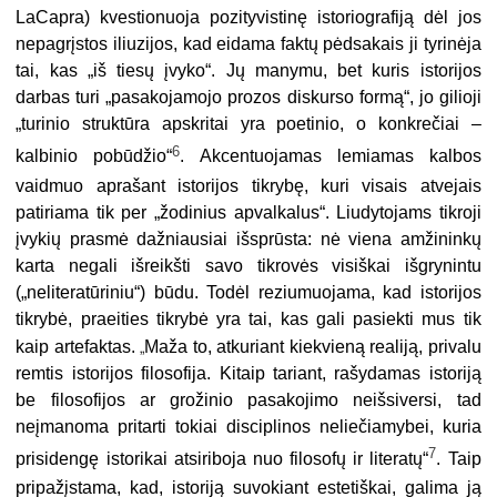
LaCapra) kvestionuoja pozityvistinę istoriografiją dėl jos
nepagrįstos iliuzijos, kad eidama faktų pėdsakais ji tyrinėja
tai, kas „iš tiesų įvyko“. Jų manymu, bet kuris istorijos
darbas turi „pasakojamojo prozos diskurso formą“, jo gilioji
„turinio struktūra apskritai yra poetinio, o konkrečiai –
6
kalbinio pobūdžio“
. Akcentuojamas lemiamas kalbos
vaidmuo aprašant istorijos tikrybę, kuri visais atvejais
patiriama tik per „žodinius apvalkalus“. Liudytojams tikroji
įvykių prasmė dažniausiai išsprūsta: nė viena amžininkų
karta negali išreikšti savo tikrovės visiškai išgrynintu
(„neliteratūriniu“) būdu. Todėl reziumuojama, kad istorijos
tikrybė, praeities tikrybė yra tai, kas gali pasiekti mus tik
„
kaip artefaktas.
Maža to, atkuriant kiekvieną realiją, privalu
remtis istorijos filosofija. Kitaip tariant, rašydamas istoriją
be filosofijos ar grožinio pasakojimo neišsiversi, tad
neįmanoma pritarti tokiai disciplinos neliečiamybei, kuria
7
prisidengę istorikai atsiriboja nuo filosofų ir literatų“
. Taip
pripažįstama, kad, istoriją suvokiant estetiškai, galima ją