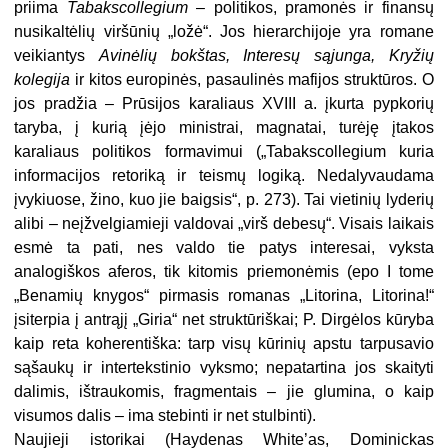
priima
Tabakscollegium
– politikos, pramonės ir finansų
nusikaltėlių viršūnių „ložė“. Jos hierarchijoje yra romane
veikiantys
Avinėlių bokštas, Interesų sąjunga, Kryžių
kolegija
ir kitos europinės, pasaulinės mafijos struktūros. O
jos pradžia – Prūsijos karaliaus XVIII a. įkurta pypkorių
taryba, į kurią įėjo ministrai, magnatai, turėję įtakos
karaliaus politikos formavimui („Tabakscollegium kuria
informacijos retoriką ir teismų logiką. Nedalyvaudama
įvykiuose, žino, kuo jie baigsis“, p. 273). Tai vietinių lyderių
alibi – neįžvelgiamieji valdovai „virš debesų“. Visais laikais
esmė ta pati, nes valdo tie patys interesai, vyksta
analogiškos aferos, tik kitomis priemonėmis (epo I tome
„Benamių knygos“ pirmasis romanas „Litorina, Litorina!“
įsiterpia į antrąjį „Giria“ net struktūriškai; P. Dirgėlos kūryba
kaip reta koherentiška: tarp visų kūrinių apstu tarpusavio
sąšaukų ir intertekstinio vyksmo; nepatartina jos skaityti
dalimis, ištraukomis, fragmentais – jie glumina, o kaip
visumos dalis – ima stebinti ir net stulbinti).
Naujieji istorikai (Haydenas White’as, Dominickas