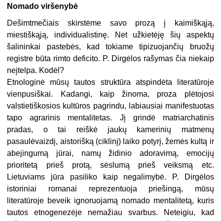
Nomado viršenybė
Dešimtmečiais skirstėme savo prozą į kaimiškąją,
miestiškąją, individualistinę. Net užkietėję šių aspektų
šalininkai pastebės, kad tokiame tipizuojančių bruožų
registre būta rimto deficito. P. Dirgėlos rašymas čia niekaip
neįtelpa. Kodėl?
Etnologinė mūsų tautos struktūra atspindėta literatūroje
vienpusiškai. Kadangi, kaip žinoma, proza plėtojosi
valstietiškosios kultūros pagrindu, labiausiai manifestuotas
tapo agrarinis mentalitetas. Jį grindė matriarchatinis
pradas, o tai reiškė jaukų kamerinių matmenų
pasaulėvaizdį, aistorišką (ciklinį) laiko potyrį, žemės kultą ir
abejingumą jūrai, namų židinio adoravimą, emocijų
prioritetą prieš protą, sėslumą prieš veiksmą etc.
Lietuviams jūra pasiliko kaip negalimybė. P. Dirgėlos
istoriniai romanai reprezentuoja priešingą, mūsų
literatūroje beveik ignoruojamą nomado mentalitetą, kuris
tautos etnogenezėje nemažiau svarbus. Neteigiu, kad