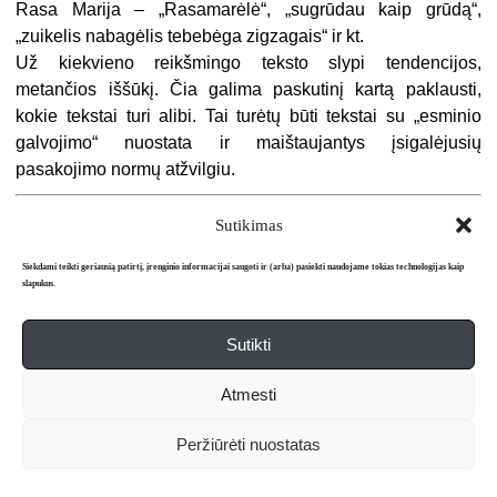
Rasa Marija – „Rasamarėlė“, „sugrūdau kaip grūdą“,
„zuikelis nabagėlis tebebėga zigzagais“ ir kt.
Už kiekvieno reikšmingo teksto slypi tendencijos,
metančios iššūkį. Čia galima paskutinį kartą paklausti,
kokie tekstai turi alibi. Tai turėtų būti tekstai su „esminio
galvojimo“ nuostata ir maištaujantys įsigalėjusių
pasakojimo normų atžvilgiu.
1
Asmeninis Janinos Žėkaitės archyvas.
Sutikimas
2
Interviu su rašytojais. – Vilnius: Vaga, 1980. – P. 534.
Siekdami teikti geriausią patirtį, įrenginio informacijai saugoti ir (arba) pasiekti naudojame tokias technologijas kaip
3
D
irgėl
a P. Skaitytoją laikau savo bendraautoriumi // Banga. – 2003. –
slapukus.
Liepos 5. – P. 7.
4
Bo
rge
s J. L. Fikcijos. – Vilnius: Baltos lankos, 2000. – P. 67.
Sutikti
5
P
oppe
r K. Ar istorija turi prasmę? – Metai. – 1998. – Nr. 7. – P. 137.
6
W
hit
e H. Metaistorija: Istorinė vaizduotė XIX amžiaus Europoje. –
Atmesti
Vilnius: Baltos lankos. – 2003.
– P. xiii.
7
Peržiūrėti nuostatas
K
rameri
s L. S. Literatūra, kritika ir istorinė vaizduotė: Haydeno
White’o ir Dominicko LaCapra’os literatūrinis iššūkis // Sociologija: