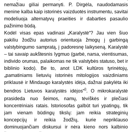
nemažiau giliai permanyti. P. Dirgėla, naudodamasis
menine kalba kaip istorinės vaizduotės instrumentu, savitai
modeliuoja alternatyvų praeities ir dabarties pasaulio
pažinimo būdą.
Kodėl visas epas vadinasi „Karalystė“? Jau vien šiuo
pakiliu žodžiu autorius orientuoja žmogų į garbingą
valstybingumo sampratą, į padoresnę laikyseną. Karalystė
– tai savaip aukštesnis lygmuo (garbė, narsa, vientisumas,
individo orumas, palaikomas ne tik valstybės statuso, bet ir
biblinio kodo). Be to, anot LDK kultūros tyrinėtojų,
„pamatiniams lietuvių istorinės mitologijos vaizdiniams
priklausė ir Mindaugo karalystės idėja, dažnai pakylėta iki
8
bendros Lietuvos karalystės idėjos“
. O mikrokaralystė
prasideda nuo šeimos, namų, tėviškės ir plečiasi
koncentriniais ratais. Istoriosofas galbūt turi ypatingų, tik
jam vienam būdingų tikslų: jam reikia strateginių
koncepcijų ir reikia žodžių, kurie nepriklauso
dominuojančiam diskursui ir nėra kieno nors kalbinio