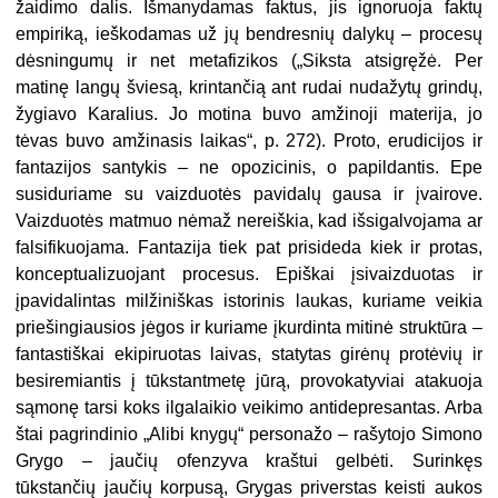
žaidimo dalis. Išmanydamas faktus, jis ignoruoja faktų
empiriką, ieškodamas už jų bendresnių dalykų – procesų
dėsningumų ir net metafizikos („Siksta atsigręžė. Per
matinę langų šviesą, krintančią ant rudai nudažytų grindų,
žygiavo Karalius. Jo motina buvo amžinoji materija, jo
tėvas buvo amžinasis laikas“, p. 272). Proto, erudicijos ir
fantazijos santykis – ne opozicinis, o papildantis. Epe
susiduriame su vaizduotės pavidalų gausa ir įvairove.
Vaizduotės matmuo nėmaž nereiškia, kad išsigalvojama ar
falsifikuojama. Fantazija tiek pat prisideda kiek ir protas,
konceptualizuojant procesus. Epiškai įsivaizduotas ir
įpavidalintas milžiniškas istorinis laukas, kuriame veikia
priešingiausios jėgos ir kuriame įkurdinta mitinė struktūra –
fantastiškai ekipiruotas laivas, statytas girėnų protėvių ir
besiremiantis į tūkstantmetę jūrą, provokatyviai atakuoja
sąmonę tarsi koks ilgalaikio veikimo antidepresantas. Arba
štai pagrindinio „Alibi knygų“ personažo – rašytojo Simono
Grygo – jaučių ofenzyva kraštui gelbėti. Surinkęs
tūkstančių jaučių korpusą, Grygas priverstas keisti aukos