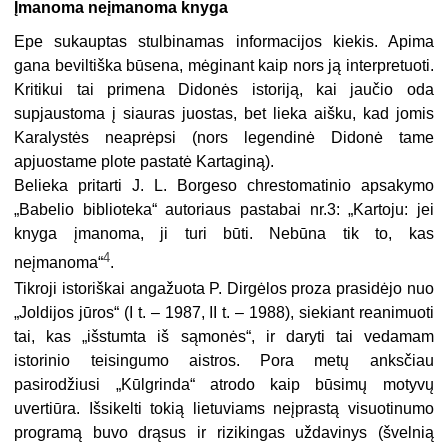
Įmanoma neįmanoma knyga
Epe sukauptas stulbinamas informacijos kiekis. Apima
gana beviltiška būsena, mėginant kaip nors ją interpretuoti.
Kritikui tai primena Didonės istoriją, kai jaučio oda
supjaustoma į siauras juostas, bet lieka aišku, kad jomis
Karalystės neaprėpsi (nors legendinė Didonė tame
apjuostame plote pastatė Kartaginą).
Belieka pritarti J. L. Borgeso chrestomatinio apsakymo
„Babelio biblioteka“ autoriaus pastabai nr.3: „Kartoju: jei
knyga įmanoma, ji turi būti. Nebūna tik to, kas
4
neįmanoma“
.
Tikroji istoriškai angažuota P. Dirgėlos proza prasidėjo nuo
„Joldijos jūros“ (I t. – 1987, II t. – 1988), siekiant reanimuoti
tai, kas „išstumta iš sąmonės“, ir daryti tai vedamam
istorinio teisingumo aistros. Pora metų anksčiau
pasirodžiusi „Kūlgrinda“ atrodo kaip būsimų motyvų
uvertiūra. Išsikelti tokią lietuviams neįprastą visuotinumo
programą buvo drąsus ir rizikingas uždavinys (švelnią