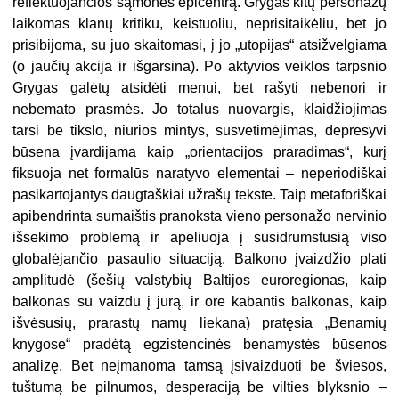
reflektuojančios sąmonės epicentrą. Grygas kitų personažų
laikomas klanų kritiku, keistuoliu, neprisitaikėliu, bet jo
prisibijoma, su juo skaitomasi, į jo „utopijas“ atsižvelgiama
(o jaučių akcija ir išgarsina). Po aktyvios veiklos tarpsnio
Grygas galėtų atsidėti menui, bet rašyti nebenori ir
nebemato prasmės. Jo totalus nuovargis, klaidžiojimas
tarsi be tikslo, niūrios mintys, susvetimėjimas, depresyvi
būsena įvardijama kaip „orientacijos praradimas“, kurį
fiksuoja net formalūs naratyvo elementai – neperiodiškai
pasikartojantys daugtaškiai užrašų tekste. Taip metaforiškai
apibendrinta sumaištis pranoksta vieno personažo nervinio
išsekimo problemą ir apeliuoja į susidrumstusią viso
globalėjančio pasaulio situaciją. Balkono įvaizdžio plati
amplitudė (šešių valstybių Baltijos euroregionas, kaip
balkonas su vaizdu į jūrą, ir ore kabantis balkonas, kaip
išvėsusių, prarastų namų liekana) pratęsia „Benamių
knygose“ pradėtą egzistencinės benamystės būsenos
analizę. Bet neįmanoma tamsą įsivaizduoti be šviesos,
tuštumą be pilnumos, desperaciją be vilties blyksnio –