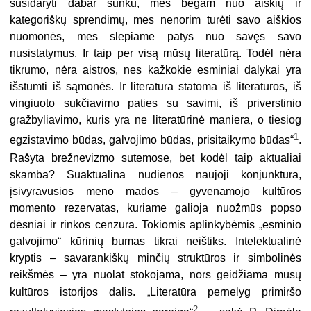
susidaryti dabar sunku, mes bėgam nuo aiškių ir
kategoriškų sprendimų, mes nenorim turėti savo aiškios
nuomonės, mes slepiame patys nuo savęs savo
nusistatymus. Ir taip per visą mūsų literatūrą. Todėl nėra
tikrumo, nėra aistros, nes kažkokie esminiai dalykai yra
išstumti iš sąmonės. Ir literatūra statoma iš literatūros, iš
vingiuoto sukčiavimo paties su savimi, iš priverstinio
gražbyliavimo, kuris yra ne literatūrinė maniera, o tiesiog
1
egzistavimo būdas, galvojimo būdas, prisitaikymo būdas“
.
Rašyta brežnevizmo sutemose, bet kodėl taip aktualiai
skamba? Suaktualina nūdienos naujoji konjunktūra,
įsivyravusios meno mados – gyvenamojo kultūros
momento rezervatas, kuriame galioja nuožmūs popso
dėsniai ir rinkos cenzūra. Tokiomis aplinkybėmis „esminio
galvojimo“ kūrinių bumas tikrai neištiks. Intelektualinė
kryptis – savarankiškų minčių struktūros ir simbolinės
reikšmės – yra nuolat stokojama, nors geidžiama mūsų
„
kultūros istorijos dalis.
Literatūra pernelyg primiršo
2