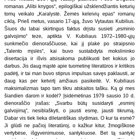
romanas „Alibi knygos“, epilogiškai užsklendžiantis keturių
tomų veikalo „Karalystė. Žemės keleivių epas“ romanų
ciklą. Prieš metus, vasario 17-ąją, žuvo Vytautas Kubilius.
Šiuos du labai skirtingus faktus drįstu susieti „esminio
galvojimo“ teze, aptikta V. Kubiliaus 1972–1980-ųjų
sunkmečio dienoraščiuose, kai jį plakė po straipsnio
„Talento mįslės“, kai buvo sustabdyta mokslininko
disertacija ir išvis atsisakoma publikuoti bet kokius jo
darbus. Jis daug mąstė apie tuometinę literatūros ir kritikos
padėtį, ir tai man buvo stiprus impulsas savęs paklausti, ar
daug kas per ketvirtį amžiaus pasikeitė. V. Kubiliaus
maksimalizmas tapo tam tikru atskaitos tašku. Ką gi mes
šiandien darom ir kodėl? Įsidėmėtinas 1979 sausio 10 d.
dienoraščio įrašas: „Svarbu būtų susidaryti „esminį
galvojimą“, nesiblaškyti, o jausti esmę, jausti tikrumą.
Dabar vis tiek lieka diletantiškas slydimas. O kur ta esmė?
Ji glūdi ne pačioj literatūroj, o kažkur kitur, žmogiškose
vertybėse, išgyvenimuose, santykiuose. Bet tą santykį