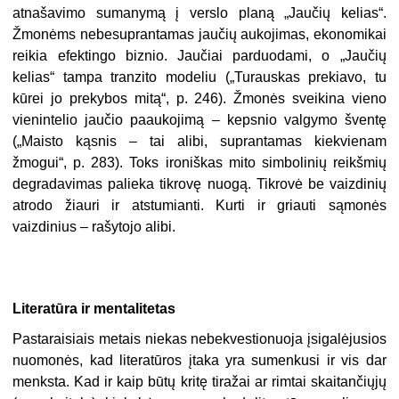
atnašavimo sumanymą į verslo planą „Jaučių kelias“.
Žmonėms nebesuprantamas jaučių aukojimas, ekonomikai
reikia efektingo biznio. Jaučiai parduodami, o „Jaučių
kelias“ tampa tranzito modeliu („Turauskas prekiavo, tu
kūrei jo prekybos mitą“, p. 246). Žmonės sveikina vieno
vienintelio jaučio paaukojimą – kepsnio valgymo šventę
(„Maisto kąsnis – tai alibi, suprantamas kiekvienam
žmogui“, p. 283). Toks ironiškas mito simbolinių reikšmių
degradavimas palieka tikrovę nuogą. Tikrovė be vaizdinių
atrodo žiauri ir atstumianti. Kurti ir griauti sąmonės
vaizdinius – rašytojo alibi.
Literatūra ir mentalitetas
Pastaraisiais metais niekas nebekvestionuoja įsigalėjusios
nuomonės, kad literatūros įtaka yra sumenkusi ir vis dar
menksta. Kad ir kaip būtų kritę tiražai ar rimtai skaitančiųjų