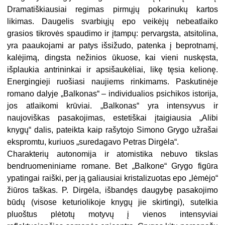
Dramatiškiausiai regimas pirmųjų pokarinukų kartos
likimas. Daugelis svarbiųjų epo veikėjų nebeatlaiko
grasios tikrovės spaudimo ir įtampų: pervargsta, atsitolina,
yra paaukojami ar patys išsižudo, patenka į beprotnamį,
kalėjimą, dingsta nežinios ūkuose, kai vieni nuskęsta,
išplaukia antrininkai ir apsišaukėliai, likę tęsia kelionę.
Energingieji ruošiasi naujiems rinkimams. Paskutinėje
romano dalyje „Balkonas“ – individualios psichikos istorija,
jos atlaikomi krūviai. „Balkonas“ yra intensyvus ir
naujoviškas pasakojimas, estetiškai įtaigiausia „Alibi
knygų“ dalis, pateikta kaip rašytojo Simono Grygo užrašai
ekspromtu, kuriuos „suredagavo Petras Dirgėla“.
Charakterių autonomija ir atomistika nebuvo tikslas
bendruomeniniame romane. Bet „Balkone“ Grygo figūra
ypatingai raiški, per ją galiausiai kristalizuotas epo „lėmėjo“
žiūros taškas. P. Dirgėla, išbandęs daugybę pasakojimo
būdų (visose keturiolikoje knygų jie skirtingi), sutelkia
pluoštus plėtotų motyvų į vienos intensyviai