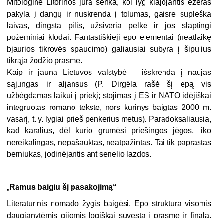
Mitologinė Litorinos jūra senka, kol lyg klajojantis ežeras
pakyla į dangų ir nuskrenda į tolumas, gaisre supleška
laivas, dingsta pilis, užsiveria pelkė ir jos slaptingi
požeminiai klodai. Fantastiškieji epo elementai (neatlaikę
bjaurios tikrovės spaudimo) galiausiai subyra į šipulius
tikrąja žodžio prasme.
Kaip ir jauna Lietuvos valstybė – išskrenda į naujas
sąjungas ir aljansus (P. Dirgėla rašė šį epą vis
užbėgdamas laikui į priekį; stojimas į ES ir NATO idėjiškai
integruotas romano tekste, nors kūrinys baigtas 2000 m.
vasarį, t. y. lygiai prieš penkerius metus). Paradoksaliausia,
kad karalius, dėl kurio grūmėsi priešingos jėgos, liko
nereikalingas, nepašauktas, neatpažintas. Tai tik paprastas
berniukas, jodinėjantis ant senelio lazdos.
„
Ramus baigiu šį pasakojimą“
Literatūrinis nomado žygis baigėsi. Epo struktūra visomis
daugianytėmis gijomis logiškai suvesta į prasmę ir finalą.