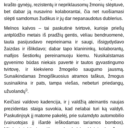
krašto gynėjų, rezistentų ir nepriklausomų žmonių slėptuvė,
bet dabar ją nusavino kolaborantai, čia net ruošiamasi
slėpti samdomus žudikus ir jų dar nepanaudotus dublerius.
Melnos kalvos – tai paskutinė tvirtovė, kurioje priešų
antplūdžio metais iš pradžių gentis, vėliau bendruomenė,
tauta pasijusdavo neprieinama ir saugi, išsigydydavo
žaizdas ir išlikdavo; dabar tapo klanininkų, kolaborantų,
mafijos šestiorkų pereinamuoju kiemu. Nusikalstamas
gyvenimo būdas niekais pavertė ir tautos gyvastingumo
tvirtovę, ir kiekvieno žmogelio saugumo jausmą.
Sunaikindamas žmogiškuosius atramos taškus, žmogus
susinaikina ir pats, tampa viešas, nebeturi priedangų,
9
užuolandų
.
Keičiasi valdovo kadencija, ir į valdžią ateinantis naujas
prezidentas staiga suvokia, kad nelabai turi ką valdyti.
Paskutinįsyk jį matome pakelėj, prie sulamdyto automobilio
(vairuotojas jį išardė ieškodamas tariamos bombos).