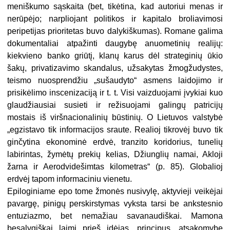
meniškumo sąskaita (bet, tikėtina, kad autoriui menas ir
nerūpėjo; narpliojant politikos ir kapitalo broliavimosi
peripetijas prioritetas buvo dalykiškumas). Romane galima
dokumentaliai atpažinti daugybę anuometinių realijų:
kiekvieno banko griūtį, klanų karus dėl strateginių ūkio
šakų, privatizavimo skandalus, užsakytas žmogžudystes,
teismo nuosprendžiu „sušaudyto“ asmens laidojimo ir
prisikėlimo inscenizaciją ir t. t. Visi vaizduojami įvykiai kuo
glaudžiausiai susieti ir režisuojami galingų patricijų
mostais iš viršnacionalinių būstinių. O Lietuvos valstybė
„egzistavo tik informacijos sraute. Realioj tikrovėj buvo tik
ginčytina ekonominė erdvė, tranzito koridorius, tunelių
labirintas, žymėtų prekių kelias, Džiunglių namai, Akloji
žarna ir Aerodvidešimtas kilometras“ (p. 85). Globalioj
erdvėj tapom informaciniu vienetu.
Epiloginiame epo tome žmonės nusivylę, aktyvieji veikėjai
pavargę, pinigų perskirstymas vyksta tarsi be ankstesnio
entuziazmo, bet nemažiau savanaudiškai. Mamona
besąlygiškai laimi prieš idėjas, principus, atsakomybę