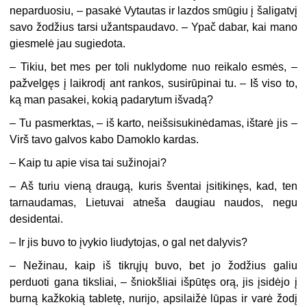
neparduosiu, – pasakė Vytautas ir lazdos smūgiu į šaligatvį
savo žodžius tarsi užantspaudavo. – Ypač dabar, kai mano
giesmelė jau sugiedota.
– Tikiu, bet mes per toli nuklydome nuo reikalo esmės, –
pažvelgęs į laikrodį ant rankos, susirūpinai tu. – Iš viso to,
ką man pasakei, kokią padarytum išvadą?
– Tu pasmerktas, – iš karto, neišsisukinėdamas, ištarė jis –
Virš tavo galvos kabo Damoklo kardas.
– Kaip tu apie visa tai sužinojai?
– Aš turiu vieną draugą, kuris šventai įsitikinęs, kad, ten
tarnaudamas, Lietuvai atneša daugiau naudos, negu
desidentai.
– Ir jis buvo to įvykio liudytojas, o gal net dalyvis?
– Nežinau, kaip iš tikrųjų buvo, bet jo žodžius galiu
perduoti gana tiksliai, – šniokšliai išpūtęs orą, jis įsidėjo į
burną kažkokią tabletę, nurijo, apsilaižė lūpas ir varė žodį