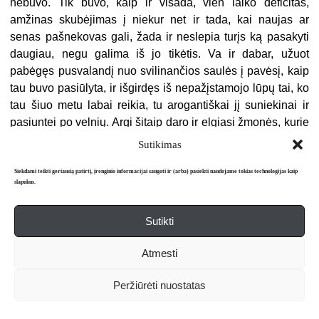
nebuvo. Tik buvo, kaip ir visada, vien laiko deficitas,
amžinas skubėjimas į niekur net ir tada, kai naujas ar
senas pašnekovas gali, žada ir neslepia turįs ką pasakyti
daugiau, negu galima iš jo tikėtis. Va ir dabar, užuot
pabėgęs pusvalandį nuo svilinančios saulės į pavėsį, kaip
tau buvo pasiūlyta, ir išgirdęs iš nepažįstamojo lūpų tai, ko
tau šiuo metu labai reikia, tu arogantiškai jį suniekinai ir
pasiuntei po velnių. Argi šitaip daro ir elgiasi žmonės, kurie
bent kiek dar turi sveiko proto ir suinteresuoti sveiku kailiu?
Sutikimas
Juk pagaliau šitaip atsikratęs tavim susidomėjusio
pašnekovo, dar nežinia ką ir pats ant savo galvos
Siekdami teikti geriausią patirtį, įrenginio informacijai saugoti ir (arba) pasiekti naudojame tokias technologijas kaip
slapukus.
užsikrovei. Argi dabar, kol tu čia stypsai, neateina tau į
galvą tokia paprasta mintis, jog po viso šito, kas jau
Sutikti
šiandien čia ir kitur atsitiko ar įvyko, gali prie tavęs sustoti
mašinėlė paslaugiai praviromis durimis ir…
Atmesti
Ši mintis, pavirtusi net vizija, tave supurtė nuo galvos iki
kojų. Dar ją lyg tyčia papuošė to kreivanosio iš troleibuso
Peržiūrėti nuostatas
paslaptinga šypsena. O dar už minutės kitos, lyg
mostelėjus burtininko lazdele, prie tavęs sustojo naujos