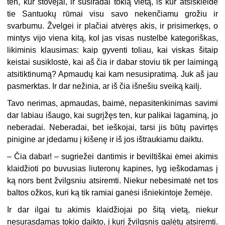
ten, kur stovėjai, ir susiradai tokią vietą, iš kur atsiskleidė
tie Santuokų rūmai visu savo nekenčiamu grožiu ir
svarbumu. Žvelgei ir plačiai atvėręs akis, ir prisimerkęs, o
mintys vijo viena kitą, kol jas visas nustelbė kategoriškas,
likiminis klausimas: kaip gyventi toliau, kai viskas šitaip
keistai susiklostė, kai aš čia ir dabar stoviu tik per laimingą
atsitiktinumą? Apmaudų kai kam nesusipratimą. Juk aš jau
pasmerktas. Ir dar nežinia, ar iš čia išnešiu sveiką kailį.
Tavo nerimas, apmaudas, baimė, nepasitenkinimas savimi
dar labiau išaugo, kai sugrįžęs ten, kur palikai lagaminą, jo
neberadai. Neberadai, bet ieškojai, tarsi jis būtų pavirtęs
pinigine ar įdedamu į kišenę ir iš jos ištraukiamu daiktu.
– Čia dabar! – sugriežei dantimis ir beviltiškai ėmei akimis
klaidžioti po buvusias liuteronų kapines, lyg ieškodamas į
ką nors bent žvilgsniu atsiremti. Niekur nebesimatė net tos
baltos ožkos, kuri ką tik ramiai ganėsi išniekintoje žemėje.
Ir dar ilgai tu akimis klaidžiojai po šitą vietą, niekur
nesurasdamas tokio daikto, į kurį žvilgsnis galėtų atsiremti.