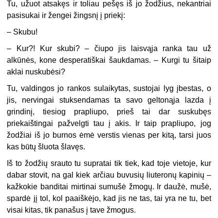
Tu, užuot atsakęs ir toliau pešęs iš jo žodžius, nekantriai
pasisukai ir žengei žingsnį į priekį:
– Skubu!
– Kur?! Kur skubi? – čiupo jis laisvąja ranka tau už
alkūnės, kone desperatiškai šaukdamas. – Kurgi tu šitaip
aklai nuskubėsi?
Tu, valdingos jo rankos sulaikytas, sustojai lyg įbestas, o
jis, nervingai stuksendamas ta savo geltonąja lazda į
grindinį, tiesiog prapliupo, prieš tai dar suskubęs
priekaištingai pažvelgti tau į akis. Ir taip prapliupo, jog
žodžiai iš jo burnos ėmė verstis vienas per kitą, tarsi juos
kas būtų šluota šlavęs.
Iš to žodžių srauto tu supratai tik tiek, kad toje vietoje, kur
dabar stovit, na gal kiek arčiau buvusių liuteronų kapinių –
kažkokie banditai mirtinai sumušė žmogų. Ir daužė, mušė,
spardė jį tol, kol paaiškėjo, kad jis ne tas, tai yra ne tu, bet
visai kitas, tik panašus į tave žmogus.