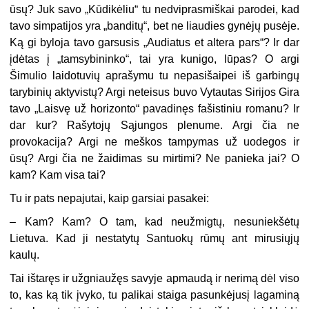
ūsų? Juk savo „Kūdikėliu“ tu nedviprasmiškai parodei, kad
tavo simpatijos yra „banditų“, bet ne liaudies gynėjų pusėje.
Ką gi byloja tavo garsusis „Audiatus et altera pars“? Ir dar
įdėtas į „tamsybininko“, tai yra kunigo, lūpas? O argi
Šimulio laidotuvių aprašymu tu nepasišaipei iš garbingų
tarybinių aktyvistų? Argi neteisus buvo Vytautas Sirijos Gira
tavo „Laisvę už horizonto“ pavadinęs fašistiniu romanu? Ir
dar kur? Rašytojų Sąjungos plenume. Argi čia ne
provokacija? Argi ne meškos tampymas už uodegos ir
ūsų? Argi čia ne žaidimas su mirtimi? Ne panieka jai? O
kam? Kam visa tai?
Tu ir pats nepajutai, kaip garsiai pasakei:
– Kam? Kam? O tam, kad neužmigtų, nesuniekšėtų
Lietuva. Kad ji nestatytų Santuokų rūmų ant mirusiųjų
kaulų.
Tai ištaręs ir užgniaužęs savyje apmaudą ir nerimą dėl viso
to, kas ką tik įvyko, tu palikai staiga pasunkėjusį lagaminą