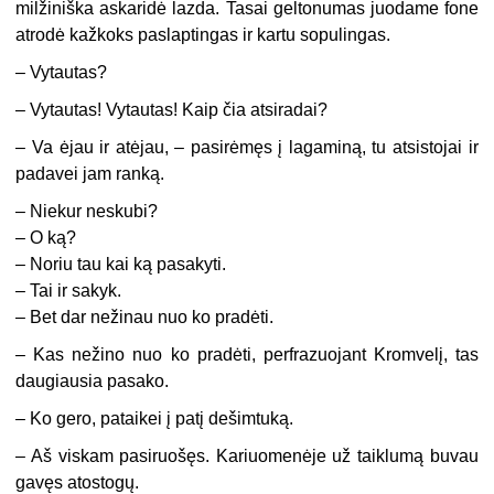
milžiniška askaridė lazda. Tasai geltonumas juodame fone
atrodė kažkoks paslaptingas ir kartu sopulingas.
– Vytautas?
– Vytautas! Vytautas! Kaip čia atsiradai?
– Va ėjau ir atėjau, – pasirėmęs į lagaminą, tu atsistojai ir
padavei jam ranką.
– Niekur neskubi?
– O ką?
– Noriu tau kai ką pasakyti.
– Tai ir sakyk.
– Bet dar nežinau nuo ko pradėti.
– Kas nežino nuo ko pradėti, perfrazuojant Kromvelį, tas
daugiausia pasako.
– Ko gero, pataikei į patį dešimtuką.
– Aš viskam pasiruošęs. Kariuomenėje už taiklumą buvau
gavęs atostogų.