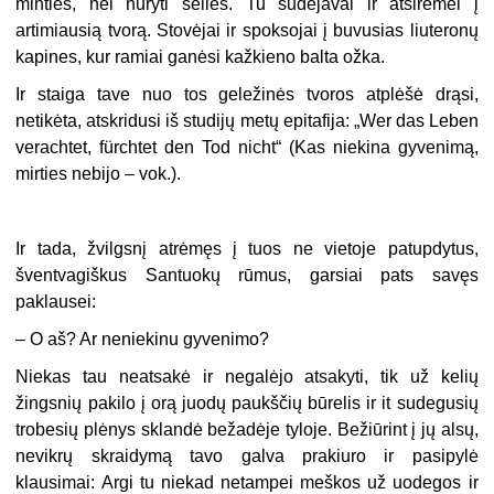
minties, nei nuryti seilės. Tu sudejavai ir atsirėmei į
artimiausią tvorą. Stovėjai ir spoksojai į buvusias liuteronų
kapines, kur ramiai ganėsi kažkieno balta ožka.
Ir staiga tave nuo tos geležinės tvoros atplėšė drąsi,
netikėta, atskridusi iš studijų metų epitafija: „Wer das Leben
verachtet, fürchtet den Tod nicht“ (Kas niekina gyvenimą,
mirties nebijo – vok.).
Ir tada, žvilgsnį atrėmęs į tuos ne vietoje patupdytus,
šventvagiškus Santuokų rūmus, garsiai pats savęs
paklausei:
– O aš? Ar neniekinu gyvenimo?
Niekas tau neatsakė ir negalėjo atsakyti, tik už kelių
žingsnių pakilo į orą juodų paukščių būrelis ir it sudegusių
trobesių plėnys sklandė bežadėje tyloje. Bežiūrint į jų alsų,
nevikrų skraidymą tavo galva prakiuro ir pasipylė
klausimai: Argi tu niekad netampei meškos už uodegos ir