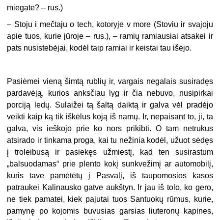
miegate? – rus.)
– Stoju i mečtaju o tech, kotoryje v more (Stoviu ir svajoju
apie tuos, kurie jūroje – rus.), – ramių ramiausiai atsakei ir
pats nusistebėjai, kodėl taip ramiai ir keistai tau išėjo.
Pasiėmei vieną šimtą rublių ir, vargais negalais susiradęs
pardavėją, kurios anksčiau lyg ir čia nebuvo, nusipirkai
porciją ledų. Sulaižei tą šaltą daiktą ir galva vėl pradėjo
veikti kaip ką tik iškėlus koją iš namų. Ir, nepaisant to, ji, ta
galva, vis ieškojo prie ko nors prikibti. O tam netrukus
atsirado ir tinkama proga, kai tu nežinia kodėl, užuot sėdęs
į troleibusą ir pasiekęs užmiestį, kad ten susirastum
„balsuodamas“ prie plento kokį sunkvežimį ar automobilį,
kuris tave pamėtėtų į Pasvalį, iš taupomosios kasos
patraukei Kalinausko gatve aukštyn. Ir jau iš tolo, ko gero,
ne tiek pamatei, kiek pajutai tuos Santuokų rūmus, kurie,
pamynę po kojomis buvusias garsias liuteronų kapines,