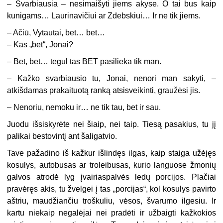
– Svarbiausia – nesimaišyti jiems akyse. O tai bus kaip
kunigams… Laurinavičiui ar Zdebskiui… Ir ne tik jiems.
– Ačiū, Vytautai, bet… bet…
– Kas „bet“, Jonai?
– Bet, bet… tegul tas BET pasilieka tik man.
– Kažko svarbiausio tu, Jonai, nenori man sakyti, –
atkišdamas prakaituotą ranką atsisveikinti, graužėsi jis.
– Nenoriu, nemoku ir… ne tik tau, bet ir sau.
Juodu išsiskyrėte nei šiaip, nei taip. Tiesą pasakius, tu jį
palikai bestovintį ant šaligatvio.
Tave pažadino iš kažkur išlindęs ilgas, kaip staiga užėjęs
kosulys, autobusas ar troleibusas, kurio languose žmonių
galvos atrodė lyg įvairiaspalvės ledų porcijos. Plačiai
pravėręs akis, tu žvelgei į tas „porcijas“, kol kosulys pavirto
aštriu, maudžiančiu troškuliu, vėsos, švarumo ilgesiu. Ir
kartu niekaip negalėjai nei pradėti ir užbaigti kažkokios