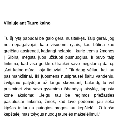
Vilniuje ant Tauro kalno
Tu šį rytą pabudai be galo gerai nusiteikęs. Taip gerai, jog
net nepagalvojai, kaip visuomet rytais, kad būtina kuo
greičiau apsirengti, kadangi nelabieji, kurie tremia žmones
į Sibirą, mėgsta juos užklupti pusnuogius. Ir buvo taip
linksma, kad visa gerkle užtraukei savo mėgstamą dainą:
„Ant kalno mūrai, joja lietuviai…“ Tik daug vėliau, kai jau
pasimankštinai, iki juosmens nusiprausei šaltu vandeniu,
žvilgsniu palydėjai už lango skrendantį balandį, tu vėl
prisiminei visu savo gyvenimu išbandytą taisyklę, tapusia
kone aksioma: „Jeigu tau be regimos priežasties
pasiutusiai linksma, žinok, kad tavo pėdomis jau seka
kipšas ir laukia patogios progos tau kepštelėti. O kipšo
kepštelėjimas tolygus nuodų taurelės maktelėjimui.“