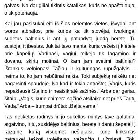
galvos. Na dar giliai tikintis katalikas, kuris ne apaštalauja,
o tik poteriauja.
Kai jau pasisukai eiti iš šios nelemtos vietos, išvydai ant
tvoros atbrailos, prie kurios ką tik stovėjai, tvarkingai
sudėtus baltinius ir ant jų patupdytą juodą beretę. Tu
sustojai it įbestas. Juk tai tavo manta, kurią vežeisi į klėtelę
prie kapelių! Vadinasi, vagiui reikėjo tik lagamino ir
dovanų, skirtų motinai. O kam jam svetimi baltiniai?
Išrankus velnionas! Tačiau ir kultūringas rupūžgalvis –
neima to, ko jam nebūtinai reikia. Tokį subjektą reikėtų net
pagarsinti spaudoje. Na kad ir tokia antrašte: „Vagis, kuris
nepaklausė Stalino ir neatsikratė sąžinės.“ Arba dar geriau
šitaip: „Vagis, kurio chimera-sąžinė atsilaikė net prieš Tautų
Vadą.“ Arba – trumpai drūtai: „Balta varna.“
Tas netikėtas radinys ir jo sukeltos mintys tave galutinai
atgaivino, ir tu, susidėjęs baltinius, beretę ir dantų šepetėlį į
raizginę, kurią visuomet nešiojaisi, kone linksmas
patraukei ieškoti troleibuso, vežančio į užmiestį. Tokį