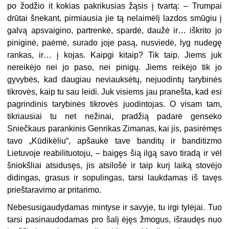
po žodžio it kokias pakrikusias žąsis į tvartą: – Trumpai
drūtai šnekant, pirmiausia jie tą nelaimėlį lazdos smūgiu į
galvą apsvaigino, partrenkė, spardė, daužė ir… iškrito jo
piniginė, paėmė, surado joje pasą, nusviedė, lyg nudegę
rankas, ir… į kojas. Kaipgi kitaip? Tik taip. Jiems juk
nereikėjo nei jo paso, nei pinigų. Jiems reikėjo tik jo
gyvybės, kad daugiau neviauksėtų, nejuodintų tarybinės
tikrovės, kaip tu sau leidi. Juk visiems jau pranešta, kad esi
pagrindinis tarybinės tikrovės juodintojas. O visam tam,
tikriausiai tu net nežinai, pradžią padarė genseko
Sniečkaus parankinis Genrikas Zimanas, kai jis, pasirėmęs
tavo „Kūdikėliu“, apšaukė tave banditų ir banditizmo
Lietuvoje reabilituotoju, – baigęs šią ilgą savo tiradą ir vėl
šniokšliai atsidusęs, jis atsilošė ir taip kurį laiką stovėjo
didingas, grasus ir sopulingas, tarsi laukdamas iš tavęs
prieštaravimo ar pritarimo.
Nebesusigaudydamas mintyse ir savyje, tu irgi tylėjai. Tuo
tarsi pasinaudodamas pro šalį ėjęs žmogus, išraudęs nuo