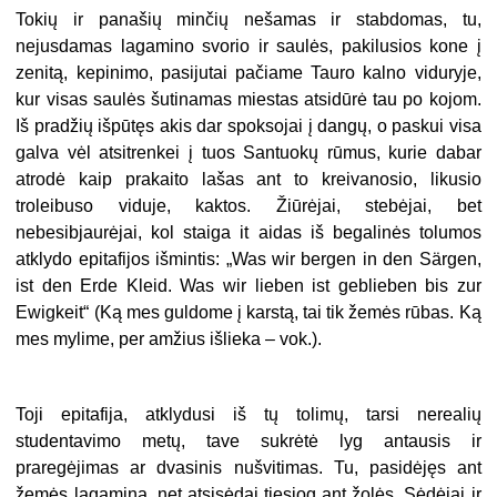
Tokių ir panašių minčių nešamas ir stabdomas, tu,
nejusdamas lagamino svorio ir saulės, pakilusios kone į
zenitą, kepinimo, pasijutai pačiame Tauro kalno viduryje,
kur visas saulės šutinamas miestas atsidūrė tau po kojom.
Iš pradžių išpūtęs akis dar spoksojai į dangų, o paskui visa
galva vėl atsitrenkei į tuos Santuokų rūmus, kurie dabar
atrodė kaip prakaito lašas ant to kreivanosio, likusio
troleibuso viduje, kaktos. Žiūrėjai, stebėjai, bet
nebesibjaurėjai, kol staiga it aidas iš begalinės tolumos
atklydo epitafijos išmintis: „Was wir bergen in den Särgen,
ist den Erde Kleid. Was wir lieben ist geblieben bis zur
Ewigkeit“ (Ką mes guldome į karstą, tai tik žemės rūbas. Ką
mes mylime, per amžius išlieka – vok.).
Toji epitafija, atklydusi iš tų tolimų, tarsi nerealių
studentavimo metų, tave sukrėtė lyg antausis ir
praregėjimas ar dvasinis nušvitimas. Tu, pasidėjęs ant
žemės lagaminą, net atsisėdai tiesiog ant žolės. Sėdėjai ir