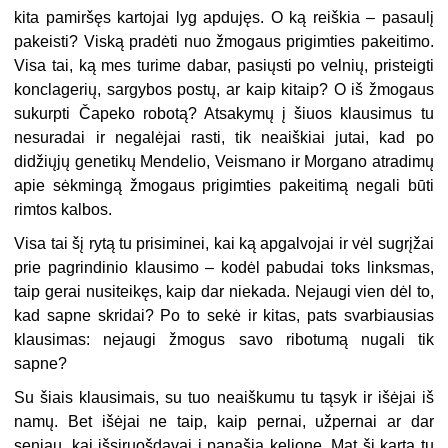
kita pamiršęs kartojai lyg apdujęs. O ką reiškia – pasaulį
pakeisti? Viską pradėti nuo žmogaus prigimties pakeitimo.
Visa tai, ką mes turime dabar, pasiųsti po velnių, pristeigti
konclagerių, sargybos postų, ar kaip kitaip? O iš žmogaus
sukurpti Čapeko robotą? Atsakymų į šiuos klausimus tu
nesuradai ir negalėjai rasti, tik neaiškiai jutai, kad po
didžiųjų genetikų Mendelio, Veismano ir Morgano atradimų
apie sėkmingą žmogaus prigimties pakeitimą negali būti
rimtos kalbos.
Visa tai šį rytą tu prisiminei, kai ką apgalvojai ir vėl sugrįžai
prie pagrindinio klausimo – kodėl pabudai toks linksmas,
taip gerai nusiteikęs, kaip dar niekada. Nejaugi vien dėl to,
kad sapne skridai? Po to sekė ir kitas, pats svarbiausias
klausimas: nejaugi žmogus savo ribotumą nugali tik
sapne?
Su šiais klausimais, su tuo neaiškumu tu tąsyk ir išėjai iš
namų. Bet išėjai ne taip, kaip pernai, užpernai ar dar
seniau, kai išsiruošdavai į panašią kelionę. Mat šį kartą tu