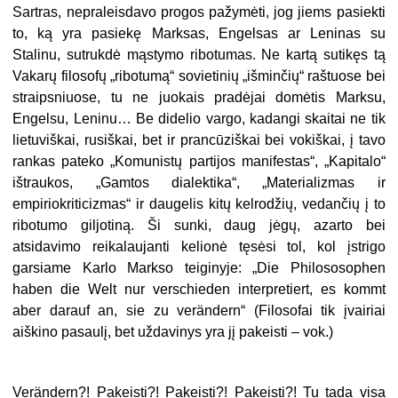
Sartras, nepraleisdavo progos pažymėti, jog jiems pasiekti
to, ką yra pasiekę Marksas, Engelsas ar Leninas su
Stalinu, sutrukdė mąstymo ribotumas. Ne kartą sutikęs tą
Vakarų filosofų „ribotumą“ sovietinių „išminčių“ raštuose bei
straipsniuose, tu ne juokais pradėjai domėtis Marksu,
Engelsu, Leninu… Be didelio vargo, kadangi skaitai ne tik
lietuviškai, rusiškai, bet ir prancūziškai bei vokiškai, į tavo
rankas pateko „Komunistų partijos manifestas“, „Kapitalo“
ištraukos, „Gamtos dialektika“, „Materializmas ir
empiriokriticizmas“ ir daugelis kitų kelrodžių, vedančių į to
ribotumo giljotiną. Ši sunki, daug jėgų, azarto bei
atsidavimo reikalaujanti kelionė tęsėsi tol, kol įstrigo
garsiame Karlo Markso teiginyje: „Die Philososophen
haben die Welt nur verschieden interpretiert, es kommt
aber darauf an, sie zu verändern“ (Filosofai tik įvairiai
aiškino pasaulį, bet uždavinys yra jį pakeisti – vok.)
Verändern?! Pakeisti?! Pakeisti?! Pakeisti?! Tu tada visa