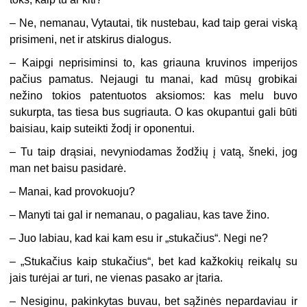
– Ne, nemanau, Vytautai, tik nustebau, kad taip gerai viską
prisimeni, net ir atskirus dialogus.
– Kaipgi neprisiminsi to, kas griauna kruvinos imperijos
pačius pamatus. Nejaugi tu manai, kad mūsų grobikai
nežino tokios patentuotos aksiomos: kas melu buvo
sukurpta, tas tiesa bus sugriauta. O kas okupantui gali būti
baisiau, kaip suteikti žodį ir oponentui.
– Tu taip drąsiai, nevyniodamas žodžių į vatą, šneki, jog
man net baisu pasidarė.
– Manai, kad provokuoju?
– Manyti tai gal ir nemanau, o pagaliau, kas tave žino.
– Juo labiau, kad kai kam esu ir „stukačius“. Negi ne?
– „Stukačius kaip stukačius“, bet kad kažkokių reikalų su
jais turėjai ar turi, ne vienas pasako ar įtaria.
– Nesiginu, pakinkytas buvau, bet sąžinės nepardaviau ir