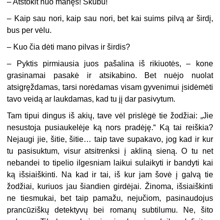
– Atstokit nuo manęs! Skubu!
– Kaip sau nori, kaip sau nori, bet kai suims pilvą ar širdį,
bus per vėlu.
– Kuo čia dėti mano pilvas ir širdis?
– Pyktis pirmiausia juos pašalina iš rikiuotės, – kone
grasinamai pasakė ir atsikabino. Bet nuėjo nuolat
atsigręždamas, tarsi norėdamas visam gyvenimui įsidėmėti
tavo veidą ar laukdamas, kad tu jį dar pasivytum.
Tam tipui dingus iš akių, tave vėl prislėgė tie žodžiai: „Jie
nesustoja pusiaukelėje ką nors pradėję.“ Ką tai reiškia?
Nejaugi jie, šitie, šitie… taip tave supakavo, jog kad ir kur
tu pasisuktum, visur atsitrenksi į akliną sieną. O tu net
nebandei to tipelio ilgesniam laikui sulaikyti ir bandyti kai
ką išsiaiškinti. Na kad ir tai, iš kur jam šovė į galvą tie
žodžiai, kuriuos jau šiandien girdėjai. Žinoma, išsiaiškinti
ne tiesmukai, bet taip pamažu, nejučiom, pasinaudojus
prancūziškų detektyvų bei romanų subtilumu. Ne, šito