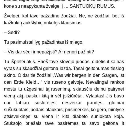
kone su neapykanta žvelgei į … SANTUOKŲ RŪMUS.
Žvelgei, kol tave pažadino žodžiai. Ne, ne žodžiai, bet iš
kažkokių aukštybių nukritęs klausimas:
– Sėdi?
Tu pasimuistei lyg pažadintas iš miego.
– Vis dar sėdi ir nepažįsti? Ar nenori pažinti?
Tu išplėtei akis. Prieš tave stovėjo juodas, didelis it kalnas
vyras su skaudžiai geltona lazda. Tasai geltonumas tiesiog
akino. O dar tie žodžiai „Was wir bergen in den Särgen, ist
den Erde Kleid…“ vis ruseno galvoje. Nevalingai rankos
mostu tu užgesinai tą rusenimą, skiausčiu delnu patrynei
vieną akį, paskui kitą ir vėl įsižiūrėjai. Vytautas! Jis buvo
dar labiau sustorėjęs, nesveikai įraudęs, glotniai
sušukuotais juodais plaukais, prisimerkęs, ko gero, mintyse
atsisveikinęs su viena ir kita diabeto suniokota koja.
Stūksojo priešais tave pasirėmęs ta savo geltona it