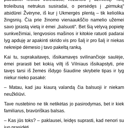
troleibusą netrukus susiradai, o persėdęs į „pirmuką“
atsidūrei Žvėryne, iš kur į Ukmergės plentą – tik keliolika
žingsnių. Čia prie žinomo vienaaukščio namelio užėmei
savo įprastą vietą ir ėmei „balsuoti“. Bet šią vėlyvą popietę
sunkvežimiai, lengvosios mašinos ir kitokie ratuoti padarai
lyg apduję ar apakinti skrido vis pro šalį ir pro šalį ir niekas
nekreipė dėmesio į tavo pakeltą ranką.
Kai tu, suprakaitavęs, išsikamavęs svilinančioje saulėje,
ėmei prarasti bet kokią viltį iš Vilniaus išsikapstyti, prie
tavęs tarsi iš žemės išdygo šiaudine skrybėle tipas ir lyg
niekur nieko pasakė:
– Matau, kad jau kiaurą valandą čia balsuoji ir niekam
neužkliūvi.
Tave nustebino ne tik netikėtas jo pasirodymas, bet ir kiek
familiarus, bravūriškas balsas.
– Kas jūs toks? – paklausei, leidęs suprasti, kad nenori su
juo prasidėti.