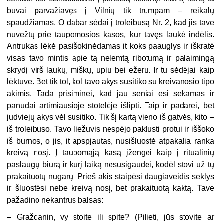
buvai parvažiavęs į Vilnių tik trumpam – reikalų
spaudžiamas. O dabar sėdai į troleibusą Nr. 2, kad jis tave
nuvežtų prie taupomosios kasos, kur tavęs laukė indėlis.
Antrukas lėkė pasišokinėdamas it koks paauglys ir iškratė
visas tavo mintis apie tą nelemtą ribotumą ir palaimingą
skrydį virš laukų, miškų, upių bei ežerų. Ir tu sėdėjai kaip
lėktuve. Bet tik tol, kol tavo akys susitiko su kreivanosio tipo
akimis. Tada prisiminei, kad jau seniai esi sekamas ir
panūdai artimiausioje stotelėje išlipti. Taip ir padarei, bet
judviejų akys vėl susitiko. Tik šį kartą vieno iš gatvės, kito –
iš troleibuso. Tavo liežuvis nespėjo paklusti protui ir iššoko
iš burnos, o jis, it apspjautas, nusišluostė atpakalia ranka
kreivą nosį. Į taupomąją kasą įžengei kaip į ritualinių
paslaugų biurą ir kurį laiką nesusigaudei, kodėl stovi už tų
prakaituotų nugarų. Prieš akis staipėsi daugiaveidis seklys
ir šluostėsi nebe kreivą nosį, bet prakaituotą kaktą. Tave
pažadino nekantrus balsas:
– Graždanin, vy stoite ili spite? (Pilieti, jūs stovite ar