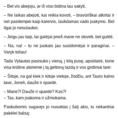
– Bet vis abejoju, ar iš viso būtina tau sakyti.
– Ne laikas abejoti, kai reikia kovoti, – bravūriškai atkirtai ir
net pasitempei kaip kareivis, laukdamas vado įsakymo. Bet
ilgai jo nesulaukei.
– Jeigu jau taip, tai galėjai prieš mane ne stovėti, bet gulėti.
– Na, na! – tu ne juokais jau susidomėjai ir paraginai. –
Varyk toliau!
Tada Vytautas pasisuko į vieną, į kitą pusę, apsidairė, kone
visa krūtine atsirėmė į tą geltoną lazdą ir vos girdimai tarė:
– Šitoje, na gal kiek ir kitoje vietoje, žodžiu, ant Tauro kalno
tave, Joneli, daužė ir spardė.
– Mane?! Daužė ir spardė? Kas?!
– Tas, kam įsakoma ir užmokama.
Paskubomis sugavęs jo nusuktas į šalį akis, tu nekantriai
pakėlei balsą: