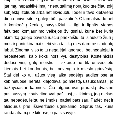
įtarimą, nepasitikėjimą ir nenugalimą norą kuo greičiau tokį
subjektą izoliuoti arba net likviduoti. Todėl ir tavo kiekviena
diena universitete galėjo būti paskutinė. O tam atsirado net
ir konkrečių ženklų, pavyzdžiui, – ilgi ir lipnūs vienos
fakulteto komjaunimo veikėjos žvilgsniai, kurie bet kurią
akimirką galėjo pavirsti rūsčiu priekaištu: tu iš aukšto žiūri į
mus ir paniekinamai stebi visa tai, ką mes darome studentų
labui. Žinoma, viso to tu negalėjai ignoruoti, bet negalėjai ir
nepastebėti, kaip koks nors vyr. dėstytojas Kostelnickis
dedasi visų galų meistru ir skraido ne tik universiteto
kiemais bei koridoriais, bet nevengia ir miesto griuvėsių.
Štai dėl ko tu, užuot visą laiką sėdėjęs auditorijose ar
kabinetuose, neretai klajodavai po miestą, užsukdamas į jo
bažnyčias ir kapines. Čia atgaudavai prarastą dvasinę
pusiausvyrą ir sutvirtindavai pašlijusį įsitikinimą, jog niekas
tau nepadės, jeigu neišmoksi padėti pats sau. Padėti net ir
atsidūrus prie išsiveržusio ugnikalnio. Stiprus tas, kuris
randa atramą ne kituose, o pats savyje.