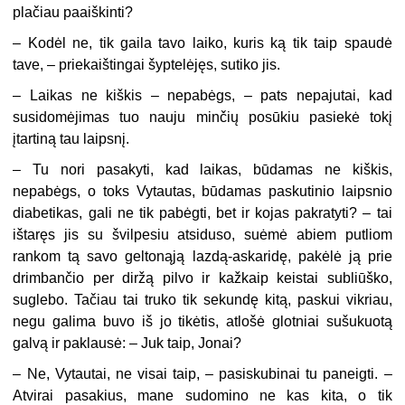
plačiau paaiškinti?
– Kodėl ne, tik gaila tavo laiko, kuris ką tik taip spaudė
tave, – priekaištingai šyptelėjęs, sutiko jis.
– Laikas ne kiškis – nepabėgs, – pats nepajutai, kad
susidomėjimas tuo nauju minčių posūkiu pasiekė tokį
įtartiną tau laipsnį.
– Tu nori pasakyti, kad laikas, būdamas ne kiškis,
nepabėgs, o toks Vytautas, būdamas paskutinio laipsnio
diabetikas, gali ne tik pabėgti, bet ir kojas pakratyti? – tai
ištaręs jis su švilpesiu atsiduso, suėmė abiem putliom
rankom tą savo geltonąją lazdą-askaridę, pakėlė ją prie
drimbančio per diržą pilvo ir kažkaip keistai subliūško,
suglebo. Tačiau tai truko tik sekundę kitą, paskui vikriau,
negu galima buvo iš jo tikėtis, atlošė glotniai sušukuotą
galvą ir paklausė: – Juk taip, Jonai?
– Ne, Vytautai, ne visai taip, – pasiskubinai tu paneigti. –
Atvirai pasakius, mane sudomino ne kas kita, o tik