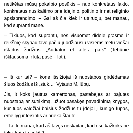
netikėtas mūsų pokalbio posūkis – nuo konkretaus fakto,
konkretaus nusikaltimo prie idėjinio, politinio ir net religinio
apsisprendimo. – Gal aš čia kiek ir utriruoju, bet manau,
kad supranti mane.
– Tikiuos, kad suprantu, nes visuomet didelę prasmę ir
reikšmę skyriau tavo pačiu juodžiausiu visiems metu viešai
ištartus žodžius: „Audiatur et altera pars“ (Tebūnie
išklausoma ir kita pusė – lot.).
– Iš kur tai? – kone išsižiojai iš nuostabos girdėdamas
šiuos žodžius iš „stuk…“ Vytauto M. lūpų.
Jis, it koks jautrus kamertonas, pastebėjęs ar pajutęs
nuostabą ar sutrikimą, užuot pasakęs pavadinimą knygos,
kur tuos valdžiai baisius žodžius tu įdėjai į kunigo lūpas,
ėmė lyg ir teisintis ar priekaištauti:
– Tai tu manai, kad aš tavęs neskaitau, kad esu kažkoks ne
toks, kaip tu ar kiti?