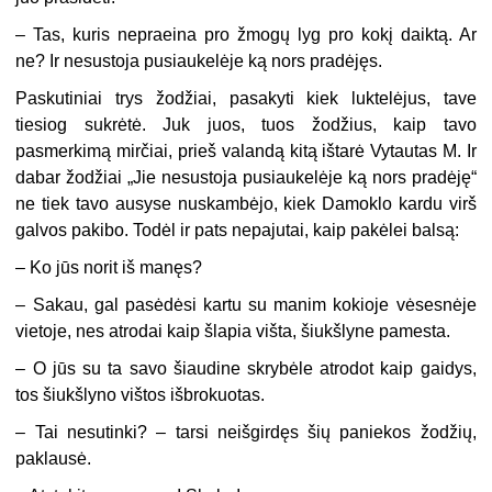
– Tas, kuris nepraeina pro žmogų lyg pro kokį daiktą. Ar
ne? Ir nesustoja pusiaukelėje ką nors pradėjęs.
Paskutiniai trys žodžiai, pasakyti kiek luktelėjus, tave
tiesiog sukrėtė. Juk juos, tuos žodžius, kaip tavo
pasmerkimą mirčiai, prieš valandą kitą ištarė Vytautas M. Ir
dabar žodžiai „Jie nesustoja pusiaukelėje ką nors pradėję“
ne tiek tavo ausyse nuskambėjo, kiek Damoklo kardu virš
galvos pakibo. Todėl ir pats nepajutai, kaip pakėlei balsą:
– Ko jūs norit iš manęs?
– Sakau, gal pasėdėsi kartu su manim kokioje vėsesnėje
vietoje, nes atrodai kaip šlapia višta, šiukšlyne pamesta.
– O jūs su ta savo šiaudine skrybėle atrodot kaip gaidys,
tos šiukšlyno vištos išbrokuotas.
– Tai nesutinki? – tarsi neišgirdęs šių paniekos žodžių,
paklausė.