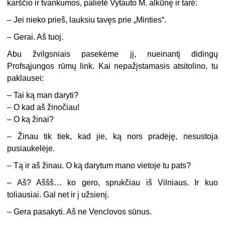
karščio ir tvankumos, palietė Vytauto M. alkūnę ir tarė:
– Jei nieko prieš, lauksiu tavęs prie „Minties“.
– Gerai. Aš tuoj.
Abu žvilgsniais pasekėme jį, nueinantį didingų
Profsąjungos rūmų link. Kai nepažįstamasis atsitolino, tu
paklausei:
– Tai ką man daryti?
– O kad aš žinočiau!
– O ką žinai?
– Žinau tik tiek, kad jie, ką nors pradėję, nesustoja
pusiaukelėje.
– Tą ir aš žinau. O ką darytum mano vietoje tu pats?
– Aš? Aššš… ko gero, sprukčiau iš Vilniaus. Ir kuo
toliausiai. Gal net ir į užsienį.
– Gera pasakyti. Aš ne Venclovos sūnus.