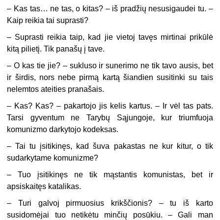
– Kas tas… ne tas, o kitas? – iš pradžių nesusigaudei tu. –
Kaip reikia tai suprasti?
– Suprasti reikia taip, kad jie vietoj tavęs mirtinai prikūlė
kitą pilietį. Tik panašų į tave.
– O kas tie jie? – sukluso ir sunerimo ne tik tavo ausis, bet
ir širdis, nors nebe pirmą kartą šiandien susitinki su tais
nelemtos ateities pranašais.
– Kas? Kas? – pakartojo jis kelis kartus. – Ir vėl tas pats.
Tarsi gyventum ne Tarybų Sąjungoje, kur triumfuoja
komunizmo darkytojo kodeksas.
– Tai tu įsitikinęs, kad šuva pakastas ne kur kitur, o tik
sudarkytame komunizme?
– Tuo įsitikinęs ne tik mąstantis komunistas, bet ir
apsiskaitęs katalikas.
– Turi galvoj pirmuosius krikščionis? – tu iš karto
susidomėjai tuo netikėtu minčių posūkiu. – Gali man