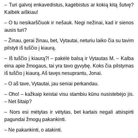
– Turi galvoj enkavėdistus, kagėbistus ar kokią kitą šutvę?
Kalbėk aiškiau!
– O tu nesikarščiuok ir nešauk. Negi nežinai, kad ir sienos
ausis turi?
– Žinau, gerai žinau, bet, Vytautai, neturiu laiko čia su tavim
pilstyti iš tuščio į kiaurą.
– Iš tuščio į kiaurą?! – pakėlė balsą ir Vytautas M. – Kalba
eina apie žmogaus, tai yra tavo gyvybę. Koks čia pilstymas
iš tuščio į kiaurą. Aš tavęs nesuprantu, Jonai.
– O aš tave, Vytautai, jau seniai perkandau.
– Oho! – kažkaip keistai visu stambiu kūnu nusistebėjo jis.
– Net šitaip?
– Nors esi mėtytas ir vėtytas, bet kartais negali atsispirti
pagundai žmogų pakankinti.
– Ne pakankinti, o atakinti.