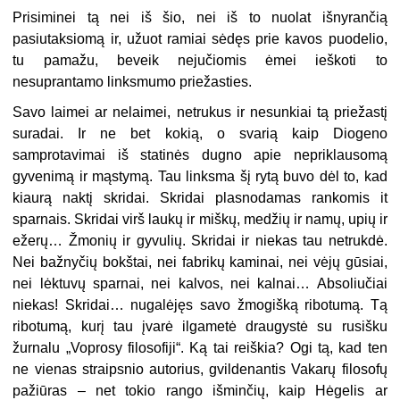
Prisiminei tą nei iš šio, nei iš to nuolat išnyrančią
pasiutaksiomą ir, užuot ramiai sėdęs prie kavos puodelio,
tu pamažu, beveik nejučiomis ėmei ieškoti to
nesuprantamo linksmumo priežasties.
Savo laimei ar nelaimei, netrukus ir nesunkiai tą priežastį
suradai. Ir ne bet kokią, o svarią kaip Diogeno
samprotavimai iš statinės dugno apie nepriklausomą
gyvenimą ir mąstymą. Tau linksma šį rytą buvo dėl to, kad
kiaurą naktį skridai. Skridai plasnodamas rankomis it
sparnais. Skridai virš laukų ir miškų, medžių ir namų, upių ir
ežerų… Žmonių ir gyvulių. Skridai ir niekas tau netrukdė.
Nei bažnyčių bokštai, nei fabrikų kaminai, nei vėjų gūsiai,
nei lėktuvų sparnai, nei kalvos, nei kalnai… Absoliučiai
niekas! Skridai… nugalėjęs savo žmogišką ribotumą. Tą
ribotumą, kurį tau įvarė ilgametė draugystė su rusišku
žurnalu „Voprosy filosofiji“. Ką tai reiškia? Ogi tą, kad ten
ne vienas straipsnio autorius, gvildenantis Vakarų filosofų
pažiūras – net tokio rango išminčių, kaip Hėgelis ar