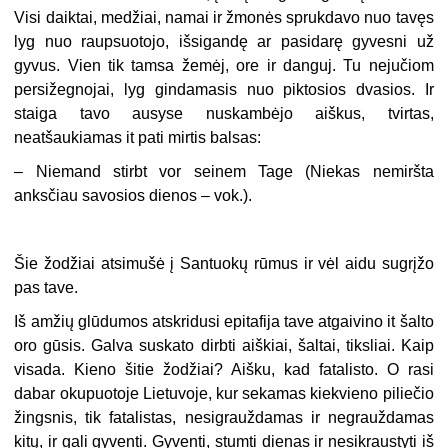
Visi daiktai, medžiai, namai ir žmonės sprukdavo nuo tavęs
lyg nuo raupsuotojo, išsigandę ar pasidarę gyvesni už
gyvus. Vien tik tamsa žemėj, ore ir danguj. Tu nejučiom
persižegnojai, lyg gindamasis nuo piktosios dvasios. Ir
staiga tavo ausyse nuskambėjo aiškus, tvirtas,
neatšaukiamas it pati mirtis balsas:
– Niemand stirbt vor seinem Tage (Niekas nemiršta
anksčiau savosios dienos – vok.).
Šie žodžiai atsimušė į Santuokų rūmus ir vėl aidu sugrįžo
pas tave.
Iš amžių glūdumos atskridusi epitafija tave atgaivino it šalto
oro gūsis. Galva suskato dirbti aiškiai, šaltai, tiksliai. Kaip
visada. Kieno šitie žodžiai? Aišku, kad fatalisto. O rasi
dabar okupuotoje Lietuvoje, kur sekamas kiekvieno piliečio
žingsnis, tik fatalistas, nesigrauždamas ir negrauždamas
kitų, ir gali gyventi. Gyventi, stumti dienas ir nesikraustyti iš