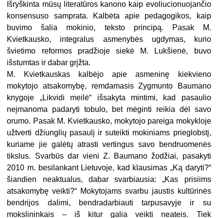
Išryškinta mūsų literatūros kanono kaip evoliucionuojančio
konsensuso samprata. Kalbėta apie pedagogikos, kaip
buvimo šalia mokinio, teksto principą. Pasak M.
Kvietkausko, integralus asmenybės ugdymas, kurio
švietimo reformos pradžioje siekė M. Lukšienė, buvo
išstumtas ir dabar grįžta.
M. Kvietkauskas kalbėjo apie asmeninę kiekvieno
mokytojo atsakomybę, remdamasis Zygmunto Baumano
knygoje „Likvidi meilė“ išsakyta mintimi, kad pasaulio
neįmanoma padaryti tobulo, bet mėginti reikia dėl savo
orumo. Pasak M. Kvietkausko, mokytojo pareiga mokykloje
užtverti džiunglių pasaulį ir suteikti mokiniams prieglobstį,
kuriame jie galėtų atrasti vertingus savo bendruomenės
tikslus. Svarbūs dar vieni Z. Baumano žodžiai, pasakyti
2010 m. besilankant Lietuvoje, kad klausimas „Ką daryti?“
šiandien neaktualus, dabar svarbiausia: „Kas prisiims
atsakomybę veikti?“ Mokytojams svarbu jaustis kultūrinės
bendrijos dalimi, bendradarbiauti tarpusavyje ir su
mokslininkais – iš kitur galia veikti neateis. Tiek