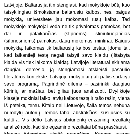
Latvijoje. Baltarusija itin stengiasi, kad mokykloje būtų kuo
taisyklingiau išmokstama baltarusių kalbos, nes, baigus
mokyklą, universitete jau mokomasi rusų kalba. Tad
mokykloje mokytojai veda ne tik privalomas pamokas, bet
dar ir palaikančias (stipriems), stimuliuojančias
(silpnesniems) pamokas, daug mokomasi mintinai. Baigus
mokyklą, laikomas tik baltarusių kalbos testas. Įdomu tai,
kad laikantieji testą negali taisyti savo klaidų (ištaisyta
klaida vis tiek laikoma klaida). Latvijoje literatūrai skiriama
daugiau dėmesio, ją stengiamasi atskleisti pasaulio
literatūros kontekste. Latvijoje mokytojai gali patys sudaryti
savo programą. Pagrindinė dilema – pasirinkti daugiau
kūrinių ar mažiau, bet giliau juos analizuoti. Dvyliktoje
klasėje mokiniai laiko latvių kalbos testą ir rašo rašinį viena
iš pateiktų temų. Kitaip nei Lietuvoje, šalia temos nebūna
nurodytų autorių. Temos labai abstrakčios, susijusios su
kultūra. Vis dėlto Latvijos abiturientų egzaminų rezultatų
analizė rodo, kad šio egzamino rezultatai būna prasčiausi.