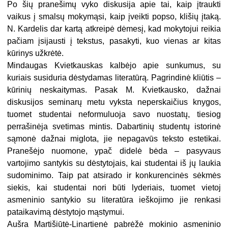
Po šių pranešimų vyko diskusija apie tai, kaip įtraukti
vaikus į smalsų mokymąsi, kaip įveikti popso, klišių įtaką.
N. Kardelis dar kartą atkreipė dėmesį, kad mokytojui reikia
pačiam įsijausti į tekstus, pasakyti, kuo vienas ar kitas
kūrinys užkrėtė.
Mindaugas Kvietkauskas kalbėjo apie sunkumus, su
kuriais susiduria dėstydamas literatūrą. Pagrindinė kliūtis –
kūrinių neskaitymas. Pasak M. Kvietkausko, dažnai
diskusijos seminarų metu vyksta neperskaičius knygos,
tuomet studentai neformuluoja savo nuostatų, tiesiog
perrašinėja svetimas mintis. Dabartinių studentų istorinė
sąmonė dažnai miglota, jie nepagavūs teksto estetikai.
Pranešėjo nuomone, ypač didelė bėda – pasyvaus
vartojimo santykis su dėstytojais, kai studentai iš jų laukia
sudominimo. Taip pat atsirado ir konkurencinės sėkmės
siekis, kai studentai nori būti lyderiais, tuomet vietoj
asmeninio santykio su literatūra ieškojimo jie renkasi
pataikavimą dėstytojo mąstymui.
Aušra Martišiūtė-Linartienė pabrėžė mokinio asmeninio