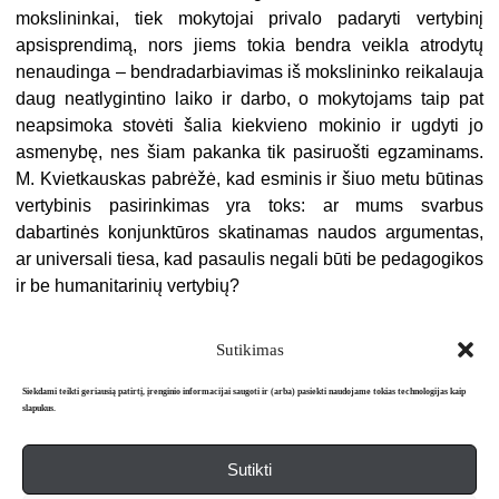
mokslininkai, tiek mokytojai privalo padaryti vertybinį
apsisprendimą, nors jiems tokia bendra veikla atrodytų
nenaudinga – bendradarbiavimas iš mokslininko reikalauja
daug neatlygintino laiko ir darbo, o mokytojams taip pat
neapsimoka stovėti šalia kiekvieno mokinio ir ugdyti jo
asmenybę, nes šiam pakanka tik pasiruošti egzaminams.
M. Kvietkauskas pabrėžė, kad esminis ir šiuo metu būtinas
vertybinis pasirinkimas yra toks: ar mums svarbus
dabartinės konjunktūros skatinamas naudos argumentas,
ar universali tiesa, kad pasaulis negali būti be pedagogikos
ir be humanitarinių vertybių?
Sutikimas
Siekdami teikti geriausią patirtį, įrenginio informacijai saugoti ir (arba) pasiekti naudojame tokias technologijas kaip
slapukus.
Sutikti
Apie mus
Redakcija
Prenumerata