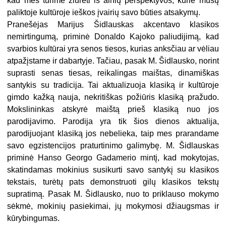
kad mes turime žiūrėti iš ainių perspektyvos, kurie mūsų
paliktoje kultūroje ieškos įvairių savo būties atsakymų.
Pranešėjas Marijus Šidlauskas akcentavo klasikos
nemirtingumą, priminė Donaldo Kajoko paliudijimą, kad
svarbios kultūrai yra senos tiesos, kurias anksčiau ar vėliau
atpažįstame ir dabartyje. Tačiau, pasak M. Šidlausko, norint
suprasti senas tiesas, reikalingas maištas, dinamiškas
santykis su tradicija. Tai aktualizuoja klasiką ir kultūroje
gimdo kažką nauja, nekritiškas požiūris klasiką pražudo.
Mokslininkas atskyrė maištą prieš klasiką nuo jos
parodijavimo. Parodija yra tik šios dienos aktualija,
parodijuojant klasiką jos nebelieka, taip mes prarandame
savo egzistencijos praturtinimo galimybę. M. Šidlauskas
priminė Hanso Georgo Gadamerio mintį, kad mokytojas,
skatindamas mokinius susikurti savo santykį su klasikos
tekstais, turėtų pats demonstruoti gilų klasikos tekstų
supratimą. Pasak M. Šidlausko, nuo to priklauso mokymo
sėkmė, mokinių pasiekimai, jų mokymosi džiaugsmas ir
kūrybingumas.