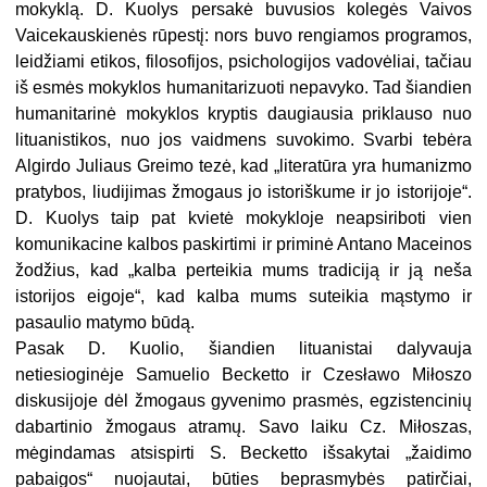
mokyklą. D. Kuolys persakė buvusios kolegės Vaivos
Vaicekauskienės rūpestį: nors buvo rengiamos programos,
leidžiami etikos, filosofijos, psichologijos vadovėliai, tačiau
iš esmės mokyklos humanitarizuoti nepavyko. Tad šiandien
humanitarinė mokyklos kryptis daugiausia priklauso nuo
lituanistikos, nuo jos vaidmens suvokimo. Svarbi tebėra
Algirdo Juliaus Greimo tezė, kad „literatūra yra humanizmo
pratybos, liudijimas žmogaus jo istoriškume ir jo istorijoje“.
D. Kuolys taip pat kvietė mokykloje neapsiriboti vien
komunikacine kalbos paskirtimi ir priminė Antano Maceinos
žodžius, kad „kalba perteikia mums tradiciją ir ją neša
istorijos eigoje“, kad kalba mums suteikia mąstymo ir
pasaulio matymo būdą.
Pasak D. Kuolio, šiandien lituanistai dalyvauja
netiesioginėje Samuelio Becketto ir Czesławo Miłoszo
diskusijoje dėl žmogaus gyvenimo prasmės, egzistencinių
dabartinio žmogaus atramų. Savo laiku Cz. Miłoszas,
mėgindamas atsispirti S. Becketto išsakytai „žaidimo
pabaigos“ nuojautai, būties beprasmybės patirčiai,