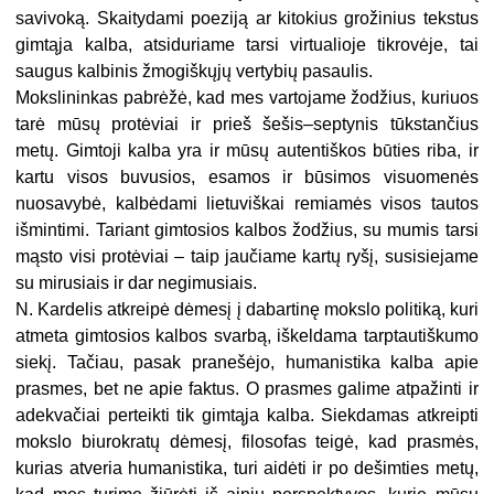
savivoką. Skaitydami poeziją ar kitokius grožinius tekstus
gimtąja kalba, atsiduriame tarsi virtualioje tikrovėje, tai
saugus kalbinis žmogiškųjų vertybių pasaulis.
Mokslininkas pabrėžė, kad mes vartojame žodžius, kuriuos
tarė mūsų protėviai ir prieš šešis–septynis tūkstančius
metų. Gimtoji kalba yra ir mūsų autentiškos būties riba, ir
kartu visos buvusios, esamos ir būsimos visuomenės
nuosavybė, kalbėdami lietuviškai remiamės visos tautos
išmintimi. Tariant gimtosios kalbos žodžius, su mumis tarsi
mąsto visi protėviai – taip jaučiame kartų ryšį, susisiejame
su mirusiais ir dar negimusiais.
N. Kardelis atkreipė dėmesį į dabartinę mokslo politiką, kuri
atmeta gimtosios kalbos svarbą, iškeldama tarptautiškumo
siekį. Tačiau, pasak pranešėjo, humanistika kalba apie
prasmes, bet ne apie faktus. O prasmes galime atpažinti ir
adekvačiai perteikti tik gimtąja kalba. Siekdamas atkreipti
mokslo biurokratų dėmesį, filosofas teigė, kad prasmės,
kurias atveria humanistika, turi aidėti ir po dešimties metų,