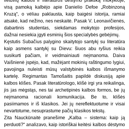
lietuvių kalbos ir literatūros dėstymo praktiką mokykloje,
visą pamoką kalbėjo apie Danielio Defoe „Robinzoną
Kruzą“, o vėliau paklausta, kaip baigėsi istorija, ramiai
atsakė, kad nežino, nes neskaitė. Pasak V. Leonavičienės,
dabartinis studentas, siekdamas mokytojo profesijos,
dažnai nesiekia įgyti esminių šios specialybės gebėjimų.
Kęstutis Subačius palygino skaitytojo santykį su literatūra
kaip asmens santykį su Dievu: šiuos abu ryšius reikia
susikurti pačiam, ir veidmainiauti neįmanoma. Daiva
Vaišnienė įspėjo, kad, mažėjant mokinių raštingumo lygiui,
pavojinga nuleisti mūsų valstybinės kalbos išmanymo
kartelę. Regimantas Tamošaitis papildė diskusiją apie
kalbos klišes. Pasak literatūrologo, klišė irgi yra reikalinga,
jis jas mėgstąs, nes tai archetipinės kalbos formos, be jų
neįmanoma racionali komunikacija. Be to, klišės
pasiimamos ir iš klasikos. Jei jų nereflektuotume ir visai
nevartotume, nesuprastume pačių klasikos tekstų.
Zita Nauckūnaitė pranešime „Kalba – sistema: kaip ją
perduoti?“ analizavo, kaip istoriškai keitėsi kalbos dėstymo