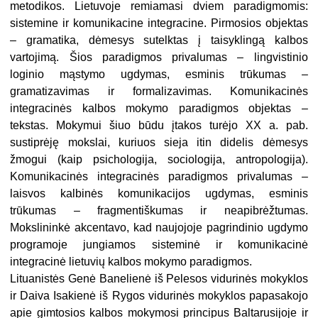
metodikos. Lietuvoje remiamasi dviem paradigmomis:
sistemine ir komunikacine integracine. Pirmosios objektas
– gramatika, dėmesys sutelktas į taisyklingą kalbos
vartojimą. Šios paradigmos privalumas – lingvistinio
loginio mąstymo ugdymas, esminis trūkumas –
gramatizavimas ir formalizavimas. Komunikacinės
integracinės kalbos mokymo paradigmos objektas –
tekstas. Mokymui šiuo būdu įtakos turėjo XX a. pab.
sustiprėję mokslai, kuriuos sieja itin didelis dėmesys
žmogui (kaip psichologija, sociologija, antropologija).
Komunikacinės integracinės paradigmos privalumas –
laisvos kalbinės komunikacijos ugdymas, esminis
trūkumas – fragmentiškumas ir neapibrėžtumas.
Mokslininkė akcentavo, kad naujojoje pagrindinio ugdymo
programoje jungiamos sisteminė ir komunikacinė
integracinė lietuvių kalbos mokymo paradigmos.
Lituanistės Genė Banelienė iš Pelesos vidurinės mokyklos
ir Daiva Isakienė iš Rygos vidurinės mokyklos papasakojo
apie gimtosios kalbos mokymosi principus Baltarusijoje ir