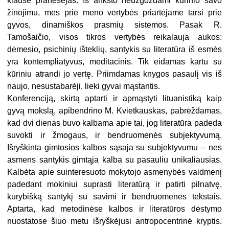
klausė pranešėjas. Iš anksto neužgoždami kūrinio savo
žinojimu, mes prie meno vertybės priartėjame tarsi prie
gyvos, dinamiškos prasmių sistemos. Pasak R.
Tamošaičio, visos tikros vertybės reikalauja aukos:
dėmesio, psichinių išteklių, santykis su literatūra iš esmės
yra kontempliatyvus, meditacinis. Tik eidamas kartu su
kūriniu atrandi jo vertę. Priimdamas knygos pasaulį vis iš
naujo, nesustabarėji, lieki gyvai mąstantis.
Konferenciją, skirtą aptarti ir apmąstyti lituanistiką kaip
gyvą mokslą, apibendrino M. Kvietkauskas, pabrėždamas,
kad dvi dienas buvo kalbama apie tai, jog literatūra padeda
suvokti ir žmogaus, ir bendruomenės subjektyvumą.
Išryškinta gimtosios kalbos sąsaja su subjektyvumu – nes
asmens santykis gimtąja kalba su pasauliu unikaliausias.
Kalbėta apie suinteresuoto mokytojo asmenybės vaidmenį
padedant mokiniui suprasti literatūrą ir patirti pilnatvę,
kūrybišką santykį su savimi ir bendruomenės tekstais.
Aptarta, kad metodinėse kalbos ir literatūros dėstymo
nuostatose šiuo metu išryškėjusi antropocentrinė kryptis.