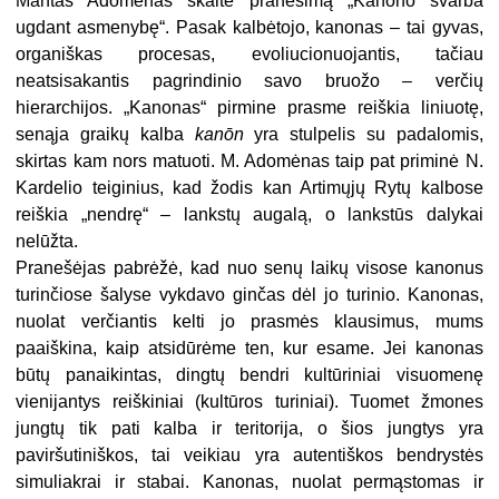
Mantas Adomėnas skaitė pranešimą „Kanono svarba
ugdant asmenybę“. Pasak kalbėtojo, kanonas – tai gyvas,
organiškas procesas, evoliucionuojantis, tačiau
neatsisakantis pagrindinio savo bruožo – verčių
hierarchijos. „Kanonas“ pirmine prasme reiškia liniuotę,
senąja graikų kalba
kanōn
yra stulpelis su padalomis,
skirtas kam nors matuoti. M. Adomėnas taip pat priminė N.
Kardelio teiginius, kad žodis kan Artimųjų Rytų kalbose
reiškia „nendrę“ – lankstų augalą, o lankstūs dalykai
nelūžta.
Pranešėjas pabrėžė, kad nuo senų laikų visose kanonus
turinčiose šalyse vykdavo ginčas dėl jo turinio. Kanonas,
nuolat verčiantis kelti jo prasmės klausimus, mums
paaiškina, kaip atsidūrėme ten, kur esame. Jei kanonas
būtų panaikintas, dingtų bendri kultūriniai visuomenę
vienijantys reiškiniai (kultūros turiniai). Tuomet žmones
jungtų tik pati kalba ir teritorija, o šios jungtys yra
paviršutiniškos, tai veikiau yra autentiškos bendrystės
simuliakrai ir stabai. Kanonas, nuolat permąstomas ir