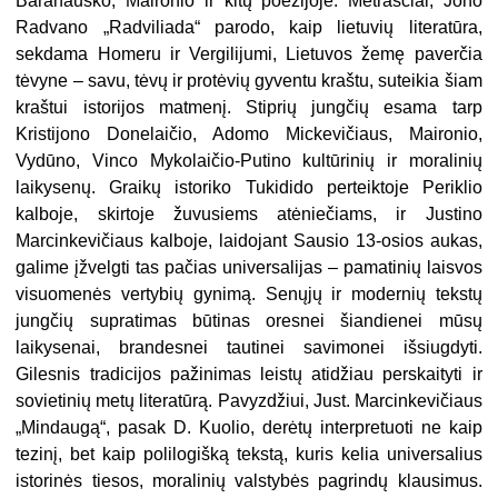
Baranausko, Maironio ir kitų poezijoje. Metraščiai, Jono
Radvano „Radviliada“ parodo, kaip lietuvių literatūra,
sekdama Homeru ir Vergilijumi, Lietuvos žemę paverčia
tėvyne – savu, tėvų ir protėvių gyventu kraštu, suteikia šiam
kraštui istorijos matmenį. Stiprių jungčių esama tarp
Kristijono Donelaičio, Adomo Mickevičiaus, Maironio,
Vydūno, Vinco Mykolaičio-Putino kultūrinių ir moralinių
laikysenų. Graikų istoriko Tukidido perteiktoje Periklio
kalboje, skirtoje žuvusiems atėniečiams, ir Justino
Marcinkevičiaus kalboje, laidojant Sausio 13-osios aukas,
galime įžvelgti tas pačias universalijas – pamatinių laisvos
visuomenės vertybių gynimą. Senųjų ir modernių tekstų
jungčių supratimas būtinas oresnei šiandienei mūsų
laikysenai, brandesnei tautinei savimonei išsiugdyti.
Gilesnis tradicijos pažinimas leistų atidžiau perskaityti ir
sovietinių metų literatūrą. Pavyzdžiui, Just. Marcinkevičiaus
„Mindaugą“, pasak D. Kuolio, derėtų interpretuoti ne kaip
tezinį, bet kaip polilogišką tekstą, kuris kelia universalius
istorinės tiesos, moralinių valstybės pagrindų klausimus.