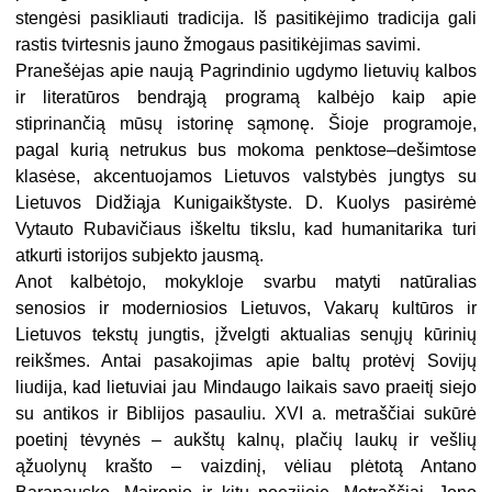
stengėsi pasikliauti tradicija. Iš pasitikėjimo tradicija gali
rastis tvirtesnis jauno žmogaus pasitikėjimas savimi.
Pranešėjas apie naują Pagrindinio ugdymo lietuvių kalbos
ir literatūros bendrąją programą kalbėjo kaip apie
stiprinančią mūsų istorinę sąmonę. Šioje programoje,
pagal kurią netrukus bus mokoma penktose–dešimtose
klasėse, akcentuojamos Lietuvos valstybės jungtys su
Lietuvos Didžiąja Kunigaikštyste. D. Kuolys pasirėmė
Vytauto Rubavičiaus iškeltu tikslu, kad humanitarika turi
atkurti istorijos subjekto jausmą.
Anot kalbėtojo, mokykloje svarbu matyti natūralias
senosios ir moderniosios Lietuvos, Vakarų kultūros ir
Lietuvos tekstų jungtis, įžvelgti aktualias senųjų kūrinių
reikšmes. Antai pasakojimas apie baltų protėvį Sovijų
liudija, kad lietuviai jau Mindaugo laikais savo praeitį siejo
su antikos ir Biblijos pasauliu. XVI a. metraščiai sukūrė
poetinį tėvynės – aukštų kalnų, plačių laukų ir vešlių
ąžuolynų krašto – vaizdinį, vėliau plėtotą Antano