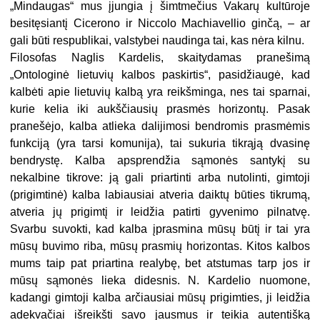
„Mindaugas“ mus įjungia į šimtmečius Vakarų kultūroje
besitęsiantį Cicerono ir Niccolo Machiavellio ginčą, – ar
gali būti respublikai, valstybei naudinga tai, kas nėra kilnu.
Filosofas Naglis Kardelis, skaitydamas pranešimą
„Ontologinė lietuvių kalbos paskirtis“, pasidžiaugė, kad
kalbėti apie lietuvių kalbą yra reikšminga, nes tai sparnai,
kurie kelia iki aukščiausių prasmės horizontų. Pasak
pranešėjo, kalba atlieka dalijimosi bendromis prasmėmis
funkciją (yra tarsi komunija), tai sukuria tikrąją dvasinę
bendrystę. Kalba apsprendžia sąmonės santykį su
nekalbine tikrove: ją gali priartinti arba nutolinti, gimtoji
(prigimtinė) kalba labiausiai atveria daiktų būties tikrumą,
atveria jų prigimtį ir leidžia patirti gyvenimo pilnatvę.
Svarbu suvokti, kad kalba įprasmina mūsų būtį ir tai yra
mūsų buvimo riba, mūsų prasmių horizontas. Kitos kalbos
mums taip pat priartina realybę, bet atstumas tarp jos ir
mūsų sąmonės lieka didesnis. N. Kardelio nuomone,
kadangi gimtoji kalba arčiausiai mūsų prigimties, ji leidžia
adekvačiai išreikšti savo jausmus ir teikia autentišką