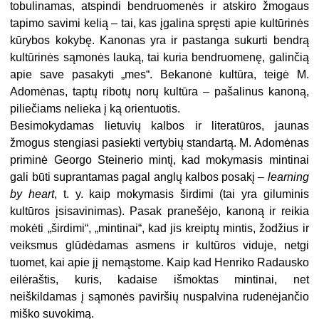
tobulinamas, atspindi bendruomenės ir atskiro žmogaus
tapimo savimi kelią – tai, kas įgalina spręsti apie kultūrinės
kūrybos kokybę. Kanonas yra ir pastanga sukurti bendrą
kultūrinės sąmonės lauką, tai kuria bendruomenę, galinčią
apie save pasakyti „mes“. Bekanonė kultūra, teigė M.
Adomėnas, taptų ribotų norų kultūra – pašalinus kanoną,
piliečiams nelieka į ką orientuotis.
Besimokydamas lietuvių kalbos ir literatūros, jaunas
žmogus stengiasi pasiekti vertybių standartą. M. Adomėnas
priminė Georgo Steinerio mintį, kad mokymasis mintinai
gali būti suprantamas pagal anglų kalbos posakį –
learning
by heart
, t. y. kaip mokymasis širdimi (tai yra giluminis
kultūros įsisavinimas). Pasak pranešėjo, kanoną ir reikia
mokėti „širdimi“, „mintinai“, kad jis kreiptų mintis, žodžius ir
veiksmus glūdėdamas asmens ir kultūros viduje, netgi
tuomet, kai apie jį nemąstome. Kaip kad Henriko Radausko
eilėraštis, kuris, kadaise išmoktas mintinai, net
neiškildamas į sąmonės paviršių nuspalvina rudenėjančio
miško suvokimą.