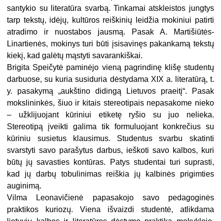
santykio su literatūra svarbą. Tinkamai atskleistos jungtys
tarp tekstų, idėjų, kultūros reiškinių leidžia mokiniui patirti
atradimo ir nuostabos jausmą. Pasak A. Martišiūtės-
Linartienės, mokinys turi būti įsisavinęs pakankamą tekstų
kiekį, kad galėtų mąstyti savarankiškai.
Brigita Speičytė paminėjo vieną pagrindinę klišę studentų
darbuose, su kuria susiduria dėstydama XIX a. literatūrą, t.
y. pasakymą „aukštino didingą Lietuvos praeitį“. Pasak
mokslininkės, šiuo ir kitais stereotipais nepasakome nieko
– užklijuojant kūriniui etiketę ryšio su juo nelieka.
Stereotipą įveikti galima tik formuluojant konkrečius su
kūriniu susietus klausimus. Studentus svarbu skatinti
svarstyti savo parašytus darbus, ieškoti savo kalbos, kuri
būtų jų savasties kontūras. Patys studentai turi suprasti,
kad jų darbų tobulinimas reiškia jų kalbinės prigimties
auginimą.
Vilma Leonavičienė papasakojo savo pedagoginės
praktikos kuriozų. Viena išvaizdi studentė, atlikdama