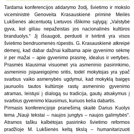
Tardama konferencijos atidarymo žodį, švietimo ir mokslo
viceministrė Genoveita Krasauskienė priminė Meilės
Lukšienės akcentuotą Lietuvos išlikimo sąlygą: „Valstybė
gyva, kol giliau nepažeistas jos nacionalinės kultūros
branduolys.“ Jį išsaugoti, perduoti ir tvirtinti yra visos
švietimo bendruomenės rūpestis. G. Krasauskienė atkreipė
dėmesį, kad dabar dažnai kalbama apie gyvenimo sėkmę
ir per mažai – apie gyvenimo prasmę, idealus ir vertybes.
Prasmės klausimai visuomet yra asmeninio pasirinkimo,
asmeninio įsipareigojimo sritis, todėl mokytojas yra ypač
svarbus vaiko asmenybės ugdymui, kad mokyklą baigęs
jaunuolis tautos kultūroje rastų asmeninio gyvenimo
atramas, leistųsi į dialogą su tradicija, gautų atsakymus į
svarbius gyvenimo klausimus, kuriuos kelia dabartis.
Pirmasis konferencijoje pranešimą skaitė Darius Kuolys
tema „Nauji tekstai – naujos jungtys – naujos galimybės“.
Atramos tašku kalbėtojas pasirinko švietimo reformos
pradžioje M. Lukšienės keltą tikslą – humanitarizuoti