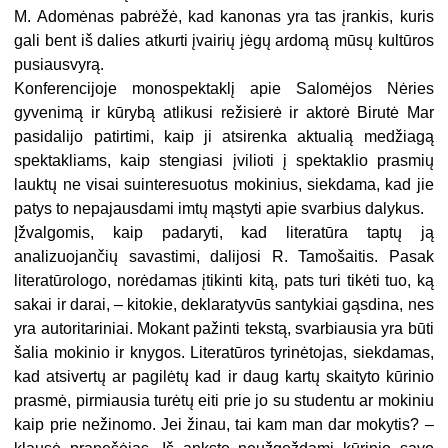
M. Adomėnas pabrėžė, kad kanonas yra tas įrankis, kuris
gali bent iš dalies atkurti įvairių jėgų ardomą mūsų kultūros
pusiausvyrą.
Konferencijoje monospektaklį apie Salomėjos Nėries
gyvenimą ir kūrybą atlikusi režisierė ir aktorė Birutė Mar
pasidalijo patirtimi, kaip ji atsirenka aktualią medžiagą
spektakliams, kaip stengiasi įvilioti į spektaklio prasmių
lauktų ne visai suinteresuotus mokinius, siekdama, kad jie
patys to nepajausdami imtų mąstyti apie svarbius dalykus.
Įžvalgomis, kaip padaryti, kad literatūra taptų ją
analizuojančių savastimi, dalijosi R. Tamošaitis. Pasak
literatūrologo, norėdamas įtikinti kitą, pats turi tikėti tuo, ką
sakai ir darai, – kitokie, deklaratyvūs santykiai gąsdina, nes
yra autoritariniai. Mokant pažinti tekstą, svarbiausia yra būti
šalia mokinio ir knygos. Literatūros tyrinėtojas, siekdamas,
kad atsivertų ar pagilėtų kad ir daug kartų skaityto kūrinio
prasmė, pirmiausia turėtų eiti prie jo su studentu ar mokiniu
kaip prie nežinomo. Jei žinau, tai kam man dar mokytis? –