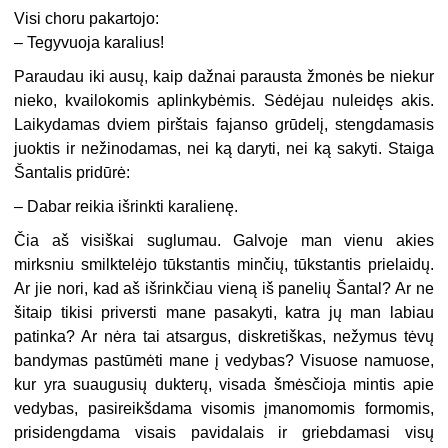
Visi choru pakartojo:
– Tegyvuoja karalius!
Paraudau iki ausų, kaip dažnai parausta žmonės be niekur
nieko, kvailokomis aplinkybėmis. Sėdėjau nuleidęs akis.
Laikydamas dviem pirštais fajanso grūdelį, stengdamasis
juoktis ir nežinodamas, nei ką daryti, nei ką sakyti. Staiga
Šantalis pridūrė:
– Dabar reikia išrinkti karalienę.
Čia aš visiškai suglumau. Galvoje man vienu akies
mirksniu smilktelėjo tūkstantis minčių, tūkstantis prielaidų.
Ar jie nori, kad aš išrinkčiau vieną iš panelių Šantal? Ar ne
šitaip tikisi priversti mane pasakyti, katra jų man labiau
patinka? Ar nėra tai atsargus, diskretiškas, nežymus tėvų
bandymas pastūmėti mane į vedybas? Visuose namuose,
kur yra suaugusių dukterų, visada šmėsčioja mintis apie
vedybas, pasireikšdama visomis įmanomomis formomis,
prisidengdama visais pavidalais ir griebdamasi visų