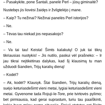
– Pasakykite, pone Šantali, panelė Perl – jūsų giminaitė?
Nustebęs jis liovėsi žaidęs ir žvilgtelėjo į mane.
– Kaip? Tu nežinai? Nežinai panelės Perl istorijos?
– Ne.
– Tėvas tau niekad jos nepasakojo?
– Ne.
– Va tai tau! Keista! Šimts kalakutų! O juk tai tikrų
tikriausias nuotykis! – Jis nutilo, paskui vėl prašneko: – Ir
jau tikrai neįtikėtinas dalykas, kad šį klausimą tu man
užduodi šiandien, Trijų karalių dieną!
– Kodėl?
– Ak, kodėl? Klausyk. Štai šiandien, Trijų karalių dieną,
suėjo keturiasdešimt vieni metai, lygiai keturiasdešimt vieni
metai. Gyvenome tada Rojuji-le-Tore, prie tvirtovės pylimo;
bet pirmiausia, kad gerai suprastum, turiu tau paaiškinti,