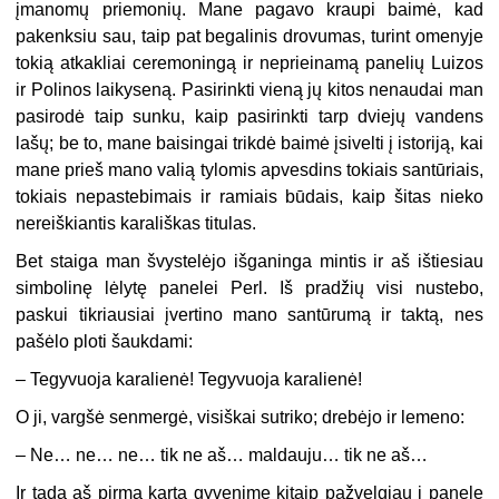
įmanomų priemonių. Mane pagavo kraupi baimė, kad
pakenksiu sau, taip pat begalinis drovumas, turint omenyje
tokią atkakliai ceremoningą ir neprieinamą panelių Luizos
ir Polinos laikyseną. Pasirinkti vieną jų kitos nenaudai man
pasirodė taip sunku, kaip pasirinkti tarp dviejų vandens
lašų; be to, mane baisingai trikdė baimė įsivelti į istoriją, kai
mane prieš mano valią tylomis apvesdins tokiais santūriais,
tokiais nepastebimais ir ramiais būdais, kaip šitas nieko
nereiškiantis karališkas titulas.
Bet staiga man švystelėjo išganinga mintis ir aš ištiesiau
simbolinę lėlytę panelei Perl. Iš pradžių visi nustebo,
paskui tikriausiai įvertino mano santūrumą ir taktą, nes
pašėlo ploti šaukdami:
– Tegyvuoja karalienė! Tegyvuoja karalienė!
O ji, vargšė senmergė, visiškai sutriko; drebėjo ir lemeno:
– Ne… ne… ne… tik ne aš… maldauju… tik ne aš…
Ir tada aš pirmą kartą gyvenime kitaip pažvelgiau į panelę