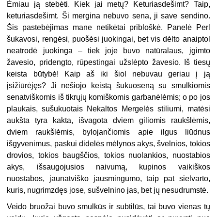
Ėmiau ją stebėti. Kiek jai metų? Keturiasdešimt? Taip,
keturiasdešimt. Ši mergina nebuvo sena, ji save sendino.
Šis pastebėjimas mane netikėtai pribloškė. Panelė Perl
šukavosi, rengėsi, puošėsi juokingai, bet vis dėlto anaiptol
neatrodė juokinga – tiek joje buvo natūralaus, įgimto
žavesio, pridengto, rūpestingai užslėpto žavesio. Iš tiesų
keista būtybė! Kaip aš iki šiol nebuvau geriau į ją
įsižiūrėjęs? Ji nešiojo keistą šukuoseną su smulkiomis
senatviškomis iš tikrųjų komiškomis garbanėlėmis; o po jos
plaukais, sušukuotais Nekaltos Mergelės stiliumi, matėsi
aukšta tyra kakta, išvagota dviem giliomis raukšlėmis,
dviem raukšlėmis, bylojančiomis apie ilgus liūdnus
išgyvenimus, paskui didelės mėlynos akys, švelnios, tokios
drovios, tokios baugščios, tokios nuolankios, nuostabios
akys, išsaugojusios naivumą, kupinos vaikiškos
nuostabos, jaunatviško jausmingumo, taip pat sielvarto,
kuris, nugrimzdęs jose, sušvelnino jas, bet jų nesudrumstė.
Veido bruožai buvo smulkūs ir subtilūs, tai buvo vienas tų