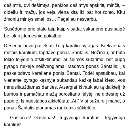
dešimtis, dvi dešimtys, penkios dešimtys apskritų minčių –
didelių ir mažų, jos veja viena kitą iki pat horizonto. Kitų
žmonių mintys smailios… Pagaliau nesvarbu.
Susėdome prie stalo taip kaip visada; vakarienė pasibaigė
be jokio įdomesnio pokalbio.
Desertui buvo patiektas Trijų karalių pyragas. Kiekvienais
metais karaliumi tapdavo ponas Šantalis. Nežinau, ar būta
tokio tolydinio atsitiktinumo, ar šeimos sutarimo, bet pupą
pyrago riekėje neišvengiamai rasdavo ponas Šantalis; jis
paskelbdavo karaliene ponią Šantal. Todėl apstulbau, kai
viename pyrago kąsnyje sukandau kažką labai kieto, vos
nenusilauždamas danties. Atsargiai ištraukiau tą daiktelį iš
burnos ir pamačiau mažą porceliano lėlytę, ne didesnę už
pupelę. Iš nuostabos aiktelėjau: „Ai!“ Visi sužiuro į mane, o
ponas Šantalis plodamas rankomis šūktelėjo:
– Gastonas! Gastonas! Tegyvuoja karalius! Tegyvuoja
karalius!