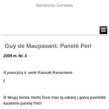
literatūros žurnalas
Guy de Maupasant. Panelė Perl
2009 m. Nr. 4
Iš prancūzų k. vertė Ramutė Ramunienė
I
Iš tikrųjų keista mintis šovė man tą vakarą į galvą pasirinkti
karaliene panelę Perl!