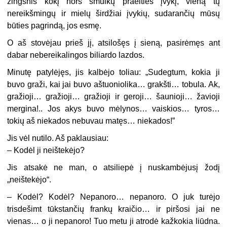
žingsnis kokį nors smulkų praeities įvykį, vieną tų
nereikšmingų ir mielų širdžiai įvykių, sudarančių mūsų
būties pagrindą, jos esmę.
O aš stovėjau prieš jį, atsilošęs į sieną, pasirėmęs ant
dabar nebereikalingos biliardo lazdos.
Minutę patylėjęs, jis kalbėjo toliau: „Sudegtum, kokia ji
buvo graži, kai jai buvo aštuoniolika… grakšti… tobula. Ak,
gražioji… gražioji… gražioji ir geroji… šaunioji… žavioji
mergina!.. Jos akys buvo mėlynos… vaiskios… tyros…
tokių aš niekados nebuvau matęs… niekados!”
Jis vėl nutilo. Aš paklausiau:
– Kodėl ji neištekėjo?
Jis atsakė ne man, o atsiliepė į nuskambėjusį žodį
„neištekėjo“.
– Kodėl? Kodėl? Nepanoro… nepanoro. O juk turėjo
trisdešimt tūkstančių frankų kraičio… ir piršosi jai ne
vienas… o ji nepanoro! Tuo metu ji atrodė kažkokia liūdna.