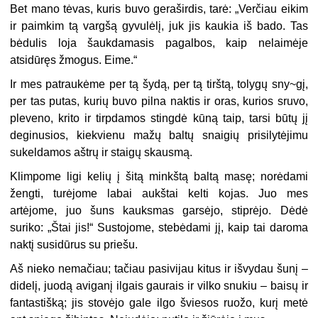
Bet mano tėvas, kuris buvo geraširdis, tarė: „Verčiau eikim
ir paimkim tą vargšą gyvulėlį, juk jis kaukia iš bado. Tas
bėdulis loja šaukdamasis pagalbos, kaip nelaimėje
atsidūręs žmogus. Eime.“
Ir mes patraukėme per tą šydą, per tą tirštą, tolygų sny~gį,
per tas putas, kurių buvo pilna naktis ir oras, kurios sruvo,
pleveno, krito ir tirpdamos stingdė kūną taip, tarsi būtų jį
deginusios, kiekvienu mažų baltų snaigių prisilytėjimu
sukeldamos aštrų ir staigų skausmą.
Klimpome ligi kelių į šitą minkštą baltą masę; norėdami
žengti, turėjome labai aukštai kelti kojas. Juo mes
artėjome, juo šuns kauksmas garsėjo, stiprėjo. Dėdė
suriko: „Štai jis!“ Sustojome, stebėdami jį, kaip tai daroma
naktį susidūrus su priešu.
Aš nieko nemačiau; tačiau pasivijau kitus ir išvydau šunį –
didelį, juodą aviganį ilgais gaurais ir vilko snukiu – baisų ir
fantastišką; jis stovėjo gale ilgo šviesos ruožo, kurį metė