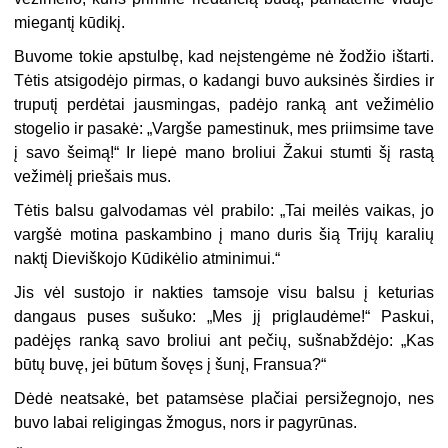
miegantį kūdikį.
Buvome tokie apstulbę, kad neįstengėme nė žodžio ištarti.
Tėtis atsigodėjo pirmas, o kadangi buvo auksinės širdies ir
truputį perdėtai jausmingas, padėjo ranką ant vežimėlio
stogelio ir pasakė: „Vargše pamestinuk, mes priimsime tave
į savo šeimą!“ Ir liepė mano broliui Žakui stumti šį rastą
vežimėlį priešais mus.
Tėtis balsu galvodamas vėl prabilo: „Tai meilės vaikas, jo
vargšė motina paskambino į mano duris šią Trijų karalių
naktį Dieviškojo Kūdikėlio atminimui.“
Jis vėl sustojo ir nakties tamsoje visu balsu į keturias
dangaus puses sušuko: „Mes jį priglaudėme!“ Paskui,
padėjęs ranką savo broliui ant pečių, sušnabždėjo: „Kas
būtų buvę, jei būtum šovęs į šunį, Fransua?“
Dėdė neatsakė, bet patamsėse plačiai persižegnojo, nes
buvo labai religingas žmogus, nors ir pagyrūnas.