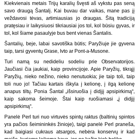
Kiekvienais metais Trijų karalių švęsti aš vykstu pas seną
savo draugą Šantalį. Kai buvau dar vaikas, mane pas jį
veždavosi tėvas, artimiausias jo draugas. Šitą tradiciją
pratęsiau ir laikysiuosi tikriausiai jos tol, kol būsiu gyvas, ir
tol, kol šiame pasaulyje bus bent vienas Šantalis.
Šantalių, beje, labai savotiška būtis; Paryžiuje jie gyvena
taip, tarsi gyventų Grase, Ivto ar Pont-a-Musone.
Turi namą su nedideliu sodeliu prie Observatorijos.
Jaučiasi čia jaukiai, kaip provincijoje. Apie Paryžių, tikrąjį
Paryžių, nieko nežino, nieko nenutuokia; jie taip toli, taip
toli nuo jo! Tačiau kartais iškyla į kelionę, į ilgą kelionę
anapus tiltų. Ponia Šantal „išsiruošia į didįjį apsipirkimą“,
kaip sakoma šeimoje. Štai kaip ruošiamasi „į didįjį
apsipirkimą“.
Panelė Perl turi nuo virtuvės spintų raktus (baltinių spintos
yra pačios šeimininkės žinioje), taigi panelė Perl praneša,
kad baigiasi cukraus atsargos, nebėra konservų ir kad