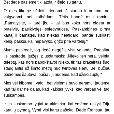
Bet dėdė pasiėmė tik lazdą ir išėjo su tarnu.
O mes likome sėdėti tirtėdami iš siaubo ir nerimo, nei
valgydami, nei kalbėdami. Tėtis bandė mus raminti.
„Pamatysite, – tarė jis, – tai bus koks nors elgeta ar
praeivis, pasiklydęs sniegynuose. Paskambinęs pirmą
kartą ir pamatęs, kad niekas neatidaro, bandė susirasti
kelią, paskui, kai nepavyko, grįžo prie vartelių.“
Mums pasirodė, jog dėdė negrįžta visą valandą. Pagaliau
jis pasirodė, įtūžęs, plūsdamasis: „Nieko ten nėra, velniai
griebtų, kas nors papokštavo! Nieko, tik tas prakeiktas šuo,
staugiantis už šimto metrų nuo tvirtovės sienų. Jei būčiau
pasiėmęs šautuvą, būčiau jį nudėjęs, kad užsičiauptų!“
Mes vėl kibome į valgį, bet visiems buvo neramu: jautėme,
kad tai dar ne galas, kad kažkas įvyks, kad varpas vėl tuoj
suskambės.
Ir jis suskambo lygiai tą akimirką, kai ėmėme raikyti Trijų
karalių pyragą. Vyrai visi kartu pašoko. Dėdė Fransua, jau