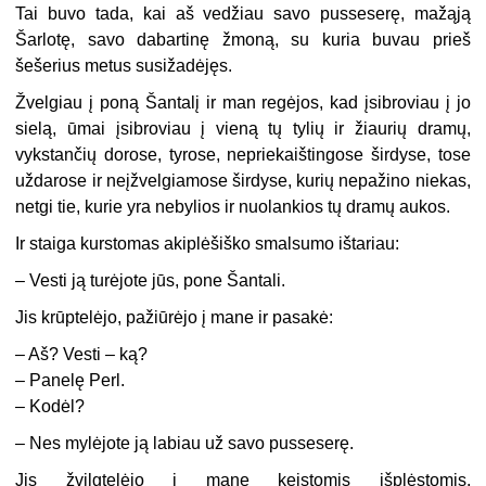
Tai buvo tada, kai aš vedžiau savo pusseserę, mažąją
Šarlotę, savo dabartinę žmoną, su kuria buvau prieš
šešerius metus susižadėjęs.
Žvelgiau į poną Šantalį ir man regėjos, kad įsibroviau į jo
sielą, ūmai įsibroviau į vieną tų tylių ir žiaurių dramų,
vykstančių dorose, tyrose, nepriekaištingose širdyse, tose
uždarose ir neįžvelgiamose širdyse, kurių nepažino niekas,
netgi tie, kurie yra nebylios ir nuolankios tų dramų aukos.
Ir staiga kurstomas akiplėšiško smalsumo ištariau:
– Vesti ją turėjote jūs, pone Šantali.
Jis krūptelėjo, pažiūrėjo į mane ir pasakė:
– Aš? Vesti – ką?
– Panelę Perl.
– Kodėl?
– Nes mylėjote ją labiau už savo pusseserę.
Jis žvilgtelėjo į mane keistomis išplėstomis,