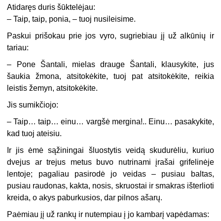
Atidaręs duris šūktelėjau:
– Taip, taip, ponia, – tuoj nusileisime.
Paskui prišokau prie jos vyro, sugriebiau jį už alkūnių ir
tariau:
– Pone Šantali, mielas drauge Šantali, klausykite, jus
šaukia žmona, atsitokėkite, tuoj pat atsitokėkite, reikia
leistis žemyn, atsitokėkite.
Jis sumikčiojo:
– Taip… taip… einu… vargšė mergina!.. Einu… pasakykite,
kad tuoj ateisiu.
Ir jis ėmė sąžiningai šluostytis veidą skudurėliu, kuriuo
dvejus ar trejus metus buvo nutrinami įrašai grifelinėje
lentoje; pagaliau pasirodė jo veidas – pusiau baltas,
pusiau raudonas, kakta, nosis, skruostai ir smakras išterlioti
kreida, o akys paburkusios, dar pilnos ašarų.
Paėmiau jį už rankų ir nutempiau į jo kambarį vapėdamas: