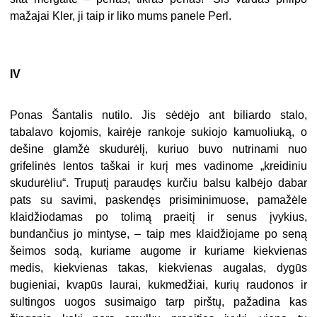
mažajai Kler, ji taip ir liko mums panele Perl.
IV
Ponas Šantalis nutilo. Jis sėdėjo ant biliardo stalo,
tabalavo kojomis, kairėje rankoje sukiojo kamuoliuką, o
dešine glamžė skudurėlį, kuriuo buvo nutrinami nuo
grifelinės lentos taškai ir kurį mes vadinome „kreidiniu
skudurėliu“. Truputį paraudęs kurčiu balsu kalbėjo dabar
pats su savimi, paskendęs prisiminimuose, pamažėle
klaidžiodamas po tolimą praeitį ir senus įvykius,
bundančius jo mintyse, – taip mes klaidžiojame po seną
šeimos sodą, kuriame augome ir kuriame kiekvienas
medis, kiekvienas takas, kiekvienas augalas, dygūs
bugieniai, kvapūs laurai, kukmedžiai, kurių raudonos ir
sultingos uogos susimaigo tarp pirštų, pažadina kas