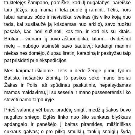
truktelėjęs šampano, pareiškė, kad JĮ nugalabys, pareiškė
taip įtūžęs, jog mama ir teta puolė jį raminti. Tėtis, nors
labai ramaus būdo ir nevisiškai sveikas (jis vilko koją nuo
tada, kai susilaužė ją krisdamas nuo arklio), savo ruožtu
pasakė, kad nori sužinoti, kas ten, ir kad eis su kitais.
Broliai – vienam jų buvo aštuoniolika, kitam – dvidešimt
metų – nubėgo atsinešti savo šautuvų; kadangi manimi
niekas nesidomėjo, čiupau šratinį karabiną ir pasiryžau taip
pat prisidėti prie ekspedicijos.
Mes kaipmat iškilome. Tėtis ir dėdė žengė pirmi, lydimi
Batisto, nešančio žibintą. Iš paskos sekė mano broliai
Žakas ir Polis, aš spūdinau paskutinis, nepaisydamas
mamos maldavimų, ji su seseria ir mano pusseserėmis liko
stovėti namo tarpduryje.
Prieš valandą vėl buvo pradėję snigti, medžių šakos buvo
nugultos sniego. Eglės linko nuo šito sunkaus blyškaus
apdangalo ir panėšėjo į baltas piramides, milžiniškas
cukraus galvas; o pro pilką smulkių, tankių snaigių šydą