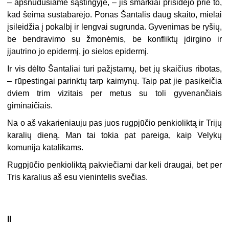
– apsnūdusiame sąstingyje, – jis smarkiai prisidėjo prie to,
kad šeima sustabarėjo. Ponas Šantalis daug skaito, mielai
įsileidžia į pokalbį ir lengvai sugrunda. Gyvenimas be ryšių,
be bendravimo su žmonėmis, be konfliktų įdirgino ir
įjautrino jo epidermį, jo sielos epidermį.
Ir vis dėlto Šantaliai turi pažįstamų, bet jų skaičius ribotas,
– rūpestingai parinktų tarp kaimynų. Taip pat jie pasikeičia
dviem trim vizitais per metus su toli gyvenančiais
giminaičiais.
Na o aš vakarieniauju pas juos rugpjūčio penkioliktą ir Trijų
karalių dieną. Man tai tokia pat pareiga, kaip Velykų
komunija katalikams.
Rugpjūčio penkioliktą pakviečiami dar keli draugai, bet per
Tris karalius aš esu vienintelis svečias.
II