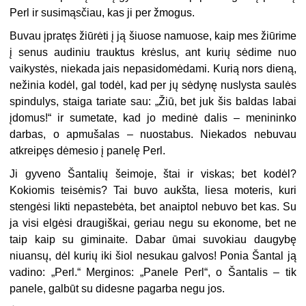
Perl ir susimąsčiau, kas ji per žmogus.
Buvau įpratęs žiūrėti į ją šiuose namuose, kaip mes žiūrime
į senus audiniu trauktus krėslus, ant kurių sėdime nuo
vaikystės, niekada jais nepasidomėdami. Kurią nors dieną,
nežinia kodėl, gal todėl, kad per jų sėdynę nuslysta saulės
spindulys, staiga tariate sau: „Žiū, bet juk šis baldas labai
įdomus!“ ir sumetate, kad jo medinė dalis – menininko
darbas, o apmušalas – nuostabus. Niekados nebuvau
atkreipęs dėmesio į panelę Perl.
Ji gyveno Šantalių šeimoje, štai ir viskas; bet kodėl?
Kokiomis teisėmis? Tai buvo aukšta, liesa moteris, kuri
stengėsi likti nepastebėta, bet anaiptol nebuvo bet kas. Su
ja visi elgėsi draugiškai, geriau negu su ekonome, bet ne
taip kaip su giminaite. Dabar ūmai suvokiau daugybę
niuansų, dėl kurių iki šiol nesukau galvos! Ponia Šantal ją
vadino: „Perl.“ Merginos: „Panele Perl“, o Šantalis – tik
panele, galbūt su didesne pagarba negu jos.