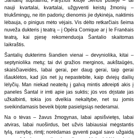
Šantalių supratimu, Paryžius kitoje Senos pusėje – tai
nauji kvartalai, kvartalai, užgyventi keistų žmonių –
triukšmingų, ne itin padorių; dienomis jie dykinėja, naktimis
lėbauja, o pinigus mėto vėjais. Vis dėlto retkarčiais šeima
nuveža dukteris į teatrą – į Opéra Comique ar į le Franēais
teatrą, kai pjesę rekomenduoja Šantalio skaitomas
laikraštis.
Šantalių dukterims šiandien vienai – devyniolika, kitai –
septyniolika metų; tai dvi gražios merginos, aukštaūgės,
skaisčiaveidės, labai gerai, per daug gerai, taip gerai
išauklėtos, kad jūs net jų nepastebite, kaip dviejų dailių
lėlyčių. Man niekad neateitų į galvą mintis atkreipti akis į
paneles Šantal ir imti apie jas suktis; jūs vos drįstate jas
užkalbinti, tokia jos dvelkia nekaltybe, net su jomis
sveikindamasis beveik bijote pasielgsiąs nederamai.
Na o tėvas – žavus žmogynas, labai apsišvietęs, labai
atviras, labai nuoširdus, bet užvis labiausiai mėgstantis
tylą, ramybę, rimtį; norėdamas gyventi pagal savo užgaidą