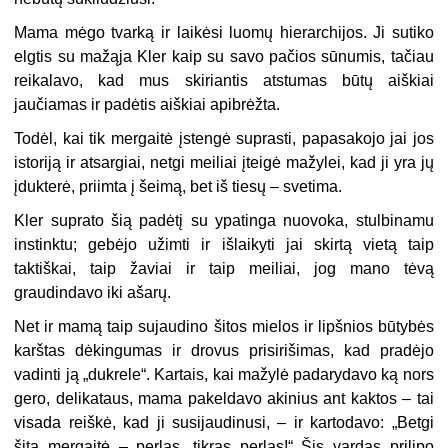
Mama mėgo tvarką ir laikėsi luomų hierarchijos. Ji sutiko
elgtis su mažąja Kler kaip su savo pačios sūnumis, tačiau
reikalavo, kad mus skiriantis atstumas būtų aiškiai
jaučiamas ir padėtis aiškiai apibrėžta.
Todėl, kai tik mergaitė įstengė suprasti, papasakojo jai jos
istoriją ir atsargiai, netgi meiliai įteigė mažylei, kad ji yra jų
įdukterė, priimta į šeimą, bet iš tiesų – svetima.
Kler suprato šią padėtį su ypatinga nuovoka, stulbinamu
instinktu; gebėjo užimti ir išlaikyti jai skirtą vietą taip
taktiškai, taip žaviai ir taip meiliai, jog mano tėvą
graudindavo iki ašarų.
Net ir mamą taip sujaudino šitos mielos ir lipšnios būtybės
karštas dėkingumas ir drovus prisirišimas, kad pradėjo
vadinti ją „dukrele“. Kartais, kai mažylė padarydavo ką nors
gero, delikataus, mama pakeldavo akinius ant kaktos – tai
visada reiškė, kad ji susijaudinusi, – ir kartodavo: „Betgi
šita mergaitė – perlas, tikras perlas!“ Šis vardas prilipo