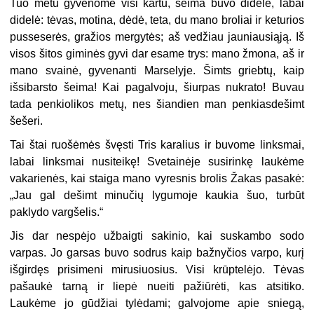
Tuo metu gyvenome visi kartu, šeima buvo didelė, labai
didelė: tėvas, motina, dėdė, teta, du mano broliai ir keturios
pusseserės, gražios mergytės; aš vedžiau jauniausiąją. Iš
visos šitos giminės gyvi dar esame trys: mano žmona, aš ir
mano svainė, gyvenanti Marselyje. Šimts griebtų, kaip
išsibarsto šeima! Kai pagalvoju, šiurpas nukrato! Buvau
tada penkiolikos metų, nes šiandien man penkiasdešimt
šešeri.
Tai štai ruošėmės švęsti Tris karalius ir buvome linksmai,
labai linksmai nusiteikę! Svetainėje susirinkę laukėme
vakarienės, kai staiga mano vyresnis brolis Žakas pasakė:
„Jau gal dešimt minučių lygumoje kaukia šuo, turbūt
paklydo vargšelis.“
Jis dar nespėjo užbaigti sakinio, kai suskambo sodo
varpas. Jo garsas buvo sodrus kaip bažnyčios varpo, kurį
išgirdęs prisimeni mirusiuosius. Visi krūptelėjo. Tėvas
pašaukė tarną ir liepė nueiti pažiūrėti, kas atsitiko.
Laukėme jo gūdžiai tylėdami; galvojome apie sniegą,