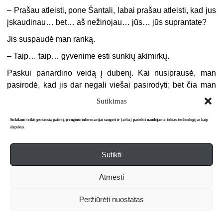
– Prašau atleisti, pone Šantali, labai prašau atleisti, kad jus
įskaudinau… bet… aš nežinojau… jūs… jūs suprantate?
Jis suspaudė man ranką.
– Taip… taip… gyvenime esti sunkių akimirkų.
Paskui panardino veidą į dubenį. Kai nusiprausė, man
pasirodė, kad jis dar negali viešai pasirodyti; bet čia man
toptelėjo į galvą mažutė gudrybė. Matydamas, jog jis
Sutikimas
sunerimęs žiūri į save veidrodyje, tariau:
Siekdami teikti geriausią patirtį, įrenginio informacijai saugoti ir (arba) pasiekti naudojame tokias technologijas kaip
– Užteks pasakyti, kad jums į akį įkrito dulkelė, ir galėsite
slapukus.
verkti visų akivaizdoje kiek tinkamas.
Sutikti
Jis iš tiesų nusileido žemyn nosine trindamas akis. Šeima
sunerimo; kiekvienas puolė ieškoti krislelio, kurio, žinoma,
Atmesti
nerado, ir pripasakojo panašių atvejų, kai reikėjo kviesti
gydytoją.
Peržiūrėti nuostatas
Aš, prisėdęs šalia panelės Perl, žiūrėjau į ją kamuojamas
deginančio smalsumo, smalsumo, kuris virto kančia. Iš