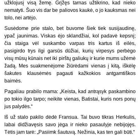
užklojusį visą žemę. Grįžęs tarnas užtikrino, kad nieko
nematyti. Šuo vis dar be paliovos kaukė, o jo kauksmas nei
tolo, nei artėjo.
Susėdome prie stalo, bet buvome šiek tiek susijaudinę,
ypač jaunimas. Viskas ėjo sklandžiai, kol padavė kepsnį;
čia staiga vėl suskambo varpas tris kartus iš eilės,
pasigirdo trys ilgi garsūs dūžiai, kurių virpesys perbėgo
visų mūsų kūnais net iki pirštų galiukų ir kurie mums užėmė
žadą. Mes suakmenėjome žiūrėdami vienas į kitą, iškėlę
šakutes klausėmės pagauti kažkokios antgamtiškos
baimės.
Pagaliau prabilo mama: „Keista, kad antrąsyk paskambino
po tokio ilgo tarpo; neikite vienas, Batistai, kuris nors ponų
jus palydės.“
Iš už stalo pakilo dėdė Fransua. Tai buvo tikras Herkulis,
labai didžiavęsis savo jėga ir nieko pasaulyje nebijojęs.
Tėtis jam tarė: „Pasiimk šautuvą. Nežinia, kas ten gali būti.“