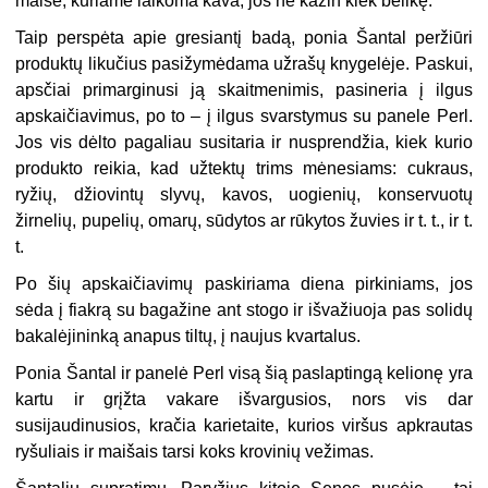
maiše, kuriame laikoma kava, jos ne kažin kiek belikę.
Taip perspėta apie gresiantį badą, ponia Šantal peržiūri
produktų likučius pasižymėdama užrašų knygelėje. Paskui,
apsčiai primarginusi ją skaitmenimis, pasineria į ilgus
apskaičiavimus, po to – į ilgus svarstymus su panele Perl.
Jos vis dėlto pagaliau susitaria ir nusprendžia, kiek kurio
produkto reikia, kad užtektų trims mėnesiams: cukraus,
ryžių, džiovintų slyvų, kavos, uogienių, konservuotų
žirnelių, pupelių, omarų, sūdytos ar rūkytos žuvies ir t. t., ir t.
t.
Po šių apskaičiavimų paskiriama diena pirkiniams, jos
sėda į fiakrą su bagažine ant stogo ir išvažiuoja pas solidų
bakalėjininką anapus tiltų, į naujus kvartalus.
Ponia Šantal ir panelė Perl visą šią paslaptingą kelionę yra
kartu ir grįžta vakare išvargusios, nors vis dar
susijaudinusios, kračia karietaite, kurios viršus apkrautas
ryšuliais ir maišais tarsi koks krovinių vežimas.