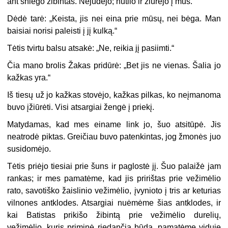
ant sniego žibintas. Nejudėjo; nutilo ir žiūrėjo į mus.
Dėdė tarė: „Keista, jis nei eina prie mūsų, nei bėga. Man
baisiai norisi paleisti į jį kulką.“
Tėtis tvirtu balsu atsakė: „Ne, reikia jį pasiimti.“
Čia mano brolis Žakas pridūrė: „Bet jis ne vienas. Šalia jo
kažkas yra.“
Iš tiesų už jo kažkas stovėjo, kažkas pilkas, ko neįmanoma
buvo įžiūrėti. Visi atsargiai žengė į priekį.
Matydamas, kad mes einame link jo, šuo atsitūpė. Jis
neatrodė piktas. Greičiau buvo patenkintas, jog žmonės juo
susidomėjo.
Tėtis priėjo tiesiai prie šuns ir paglostė jį. Šuo palaižė jam
rankas; ir mes pamatėme, kad jis pririštas prie vežimėlio
rato, savotiško žaislinio vežimėlio, įvynioto į tris ar keturias
vilnones antklodes. Atsargiai nuėmėme šias antklodes, ir
kai Batistas prikišo žibintą prie vežimėlio durelių,
vežimėlio, kuris priminė riedančią būdą, pamatėme viduje