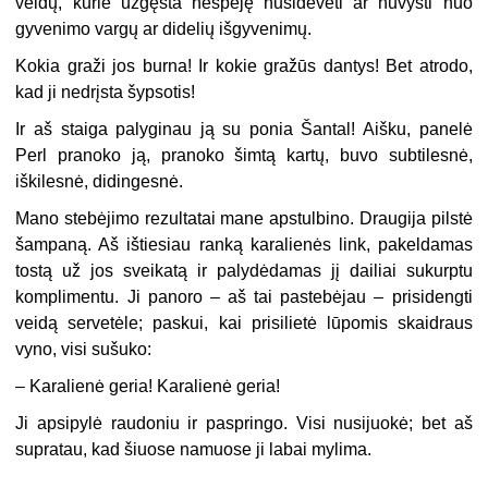
veidų, kurie užgęsta nespėję nusidėvėti ar nuvysti nuo
gyvenimo vargų ar didelių išgyvenimų.
Kokia graži jos burna! Ir kokie gražūs dantys! Bet atrodo,
kad ji nedrįsta šypsotis!
Ir aš staiga palyginau ją su ponia Šantal! Aišku, panelė
Perl pranoko ją, pranoko šimtą kartų, buvo subtilesnė,
iškilesnė, didingesnė.
Mano stebėjimo rezultatai mane apstulbino. Draugija pilstė
šampaną. Aš ištiesiau ranką karalienės link, pakeldamas
tostą už jos sveikatą ir palydėdamas jį dailiai sukurptu
komplimentu. Ji panoro – aš tai pastebėjau – prisidengti
veidą servetėle; paskui, kai prisilietė lūpomis skaidraus
vyno, visi sušuko:
– Karalienė geria! Karalienė geria!
Ji apsipylė raudoniu ir paspringo. Visi nusijuokė; bet aš
supratau, kad šiuose namuose ji labai mylima.