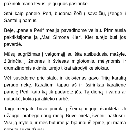
pažinoti mano tėvus, jeigu juos pasirinko.
Štai kaip panelė Perl, būdama šešių savaičių, įžengė į
Šantalių namus.
Beje, „panele Perl“ mes ją pavadinome vėliau. Pirmiausia
pakrikštijome ją „Mari Simona Kler“. Kler turėjo būti jos
pavardė.
Mūsų sugrįžimas į valgomąjį su šita atsibudusia mažyle,
žiūrinčia į žmones ir šviesas miglotomis, mėlynomis ir
drumzlinomis akimis, turėjo tikrai atrodyti keistokas.
Vėl susėdome prie stalo, ir kiekvienas gavo Trijų karalių
pyrago riekę. Karaliumi tapau aš ir išsirinkau karaliene
panelę Perl, kaip ką tik padarėte jūs. Tą dieną ji vargu ar
nutuokė, kokia jai atiteko garbė.
Taigi mergaitė buvo priimta į šeimą ir joje išauklėta. Ji
užaugo; prabėgo daug metų. Buvo miela, švelni, paklusni.
Visi ją mylėjo, ir mes būtume ją bjauriai išlepinę, jei mama
nebūtų sukliudžiusi.