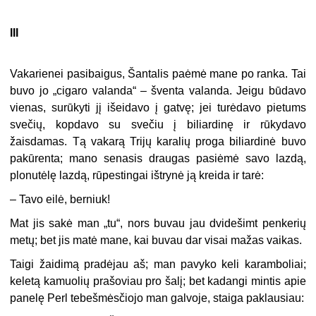
III
Vakarienei pasibaigus, Šantalis paėmė mane po ranka. Tai
buvo jo „cigaro valanda“ – šventa valanda. Jeigu būdavo
vienas, surūkyti jį išeidavo į gatvę; jei turėdavo pietums
svečių, kopdavo su svečiu į biliardinę ir rūkydavo
žaisdamas. Tą vakarą Trijų karalių proga biliardinė buvo
pakūrenta; mano senasis draugas pasiėmė savo lazdą,
plonutėlę lazdą, rūpestingai ištrynė ją kreida ir tarė:
– Tavo eilė, berniuk!
Mat jis sakė man „tu“, nors buvau jau dvidešimt penkerių
metų; bet jis matė mane, kai buvau dar visai mažas vaikas.
Taigi žaidimą pradėjau aš; man pavyko keli karamboliai;
keletą kamuolių prašoviau pro šalį; bet kadangi mintis apie
panelę Perl tebešmėsčiojo man galvoje, staiga paklausiau: