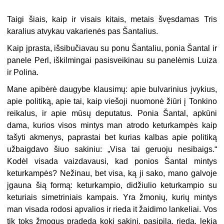
Taigi šiais, kaip ir visais kitais, metais švęsdamas Tris
karalius atvykau vakarienės pas Šantalius.
Kaip įprasta, išsibučiavau su ponu Šantaliu, ponia Šantal ir
panele Perl, iškilmingai pasisveikinau su panelėmis Luiza
ir Polina.
Mane apibėrė daugybe klausimų: apie bulvarinius įvykius,
apie politiką, apie tai, kaip viešoji nuomonė žiūri į Tonkino
reikalus, ir apie mūsų deputatus. Ponia Šantal, apkūni
dama, kurios visos mintys man atrodo keturkampės kaip
tašyti akmenys, paprastai bet kurias kalbas apie politiką
užbaigdavo šiuo sakiniu: „Visa tai geruoju nesibaigs.“
Kodėl visada vaizdavausi, kad ponios Šantal mintys
keturkampės? Nežinau, bet visa, ką ji sako, mano galvoje
įgauna šią formą: keturkampio, didžiulio keturkampio su
keturiais simetriniais kampais. Yra žmonių, kurių mintys
man visada rodosi apvalios ir rieda it žaidimo lankeliai. Vos
tik toks žmogus pradeda kokį sakinį, pasipila, rieda, lekia