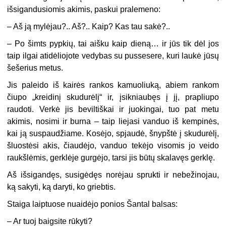
išsigandusiomis akimis, paskui pralemeno:
– Aš ją mylėjau?.. Aš?.. Kaip? Kas tau sakė?..
– Po šimts pypkių, tai aišku kaip dieną… ir jūs tik dėl jos
taip ilgai atidėliojote vedybas su pussesere, kuri laukė jūsų
šešerius metus.
Jis paleido iš kairės rankos kamuoliuką, abiem rankom
čiupo „kreidinį skudurėlį“ ir, įsikniaubęs į jį, prapliupo
raudoti. Verkė jis beviltiškai ir juokingai, tuo pat metu
akimis, nosimi ir burna – taip liejasi vanduo iš kempinės,
kai ją suspaudžiame. Kosėjo, spjaudė, šnypštė į skudurėlį,
šluostėsi akis, čiaudėjo, vanduo tekėjo visomis jo veido
raukšlėmis, gerklėje gurgėjo, tarsi jis būtų skalavęs gerklę.
Aš išsigandęs, susigėdęs norėjau sprukti ir nebežinojau,
ką sakyti, ką daryti, ko griebtis.
Staiga laiptuose nuaidėjo ponios Šantal balsas:
– Ar tuoj baigsite rūkyti?