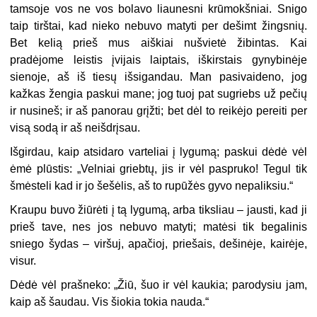
tamsoje vos ne vos bolavo liaunesni krūmokšniai. Snigo
taip tirštai, kad nieko nebuvo matyti per dešimt žingsnių.
Bet kelią prieš mus aiškiai nušvietė žibintas. Kai
pradėjome leistis įvijais laiptais, iškirstais gynybinėje
sienoje, aš iš tiesų išsigandau. Man pasivaideno, jog
kažkas žengia paskui mane; jog tuoj pat sugriebs už pečių
ir nusineš; ir aš panorau grįžti; bet dėl to reikėjo pereiti per
visą sodą ir aš neišdrįsau.
Išgirdau, kaip atsidaro varteliai į lygumą; paskui dėdė vėl
ėmė plūstis: „Velniai griebtų, jis ir vėl paspruko! Tegul tik
šmėsteli kad ir jo šešėlis, aš to rupūžės gyvo nepaliksiu.“
Kraupu buvo žiūrėti į tą lygumą, arba tiksliau – jausti, kad ji
prieš tave, nes jos nebuvo matyti; matėsi tik begalinis
sniego šydas – viršuj, apačioj, priešais, dešinėje, kairėje,
visur.
Dėdė vėl prašneko: „Žiū, šuo ir vėl kaukia; parodysiu jam,
kaip aš šaudau. Vis šiokia tokia nauda.“