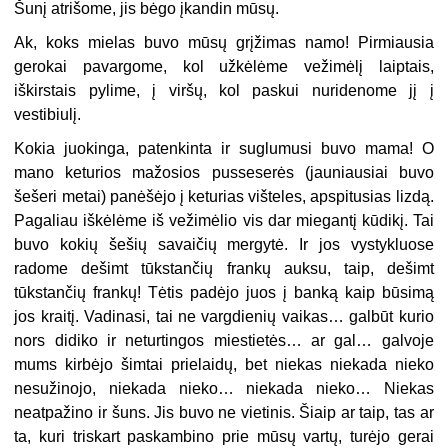
Šunį atrišome, jis bėgo įkandin mūsų.
Ak, koks mielas buvo mūsų grįžimas namo! Pirmiausia
gerokai pavargome, kol užkėlėme vežimėlį laiptais,
iškirstais pylime, į viršų, kol paskui nuridenome jį į
vestibiulį.
Kokia juokinga, patenkinta ir suglumusi buvo mama! O
mano keturios mažosios pusseserės (jauniausiai buvo
šešeri metai) panėšėjo į keturias višteles, apspitusias lizdą.
Pagaliau iškėlėme iš vežimėlio vis dar miegantį kūdikį. Tai
buvo kokių šešių savaičių mergytė. Ir jos vystykluose
radome dešimt tūkstančių frankų auksu, taip, dešimt
tūkstančių frankų! Tėtis padėjo juos į banką kaip būsimą
jos kraitį. Vadinasi, tai ne vargdienių vaikas… galbūt kurio
nors didiko ir neturtingos miestietės… ar gal… galvoje
mums kirbėjo šimtai prielaidų, bet niekas niekada nieko
nesužinojo, niekada nieko… niekada nieko… Niekas
neatpažino ir šuns. Jis buvo ne vietinis. Šiaip ar taip, tas ar
ta, kuri triskart paskambino prie mūsų vartų, turėjo gerai