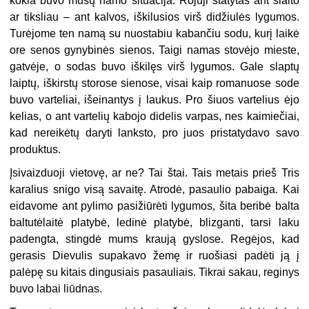
kokia buvo mūsų namo situacija. Rojuji statytas ant šlaito
ar tiksliau – ant kalvos, iškilusios virš didžiulės lygumos.
Turėjome ten namą su nuostabiu kabančiu sodu, kurį laikė
ore senos gynybinės sienos. Taigi namas stovėjo mieste,
gatvėje, o sodas buvo iškilęs virš lygumos. Gale slaptų
laiptų, iškirstų storose sienose, visai kaip romanuose sode
buvo varteliai, išeinantys į laukus. Pro šiuos vartelius ėjo
kelias, o ant vartelių kabojo didelis varpas, nes kaimiečiai,
kad nereikėtų daryti lanksto, pro juos pristatydavo savo
produktus.
Įsivaizduoji vietovę, ar ne? Tai štai. Tais metais prieš Tris
karalius snigo visą savaitę. Atrodė, pasaulio pabaiga. Kai
eidavome ant pylimo pasižiūrėti lygumos, šita beribė balta
baltutėlaitė platybė, ledinė platybė, blizganti, tarsi laku
padengta, stingdė mums kraują gyslose. Regėjos, kad
gerasis Dievulis supakavo žemę ir ruošiasi padėti ją į
palėpę su kitais dingusiais pasauliais. Tikrai sakau, reginys
buvo labai liūdnas.