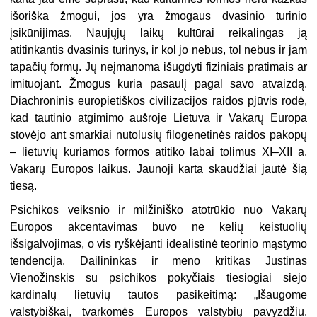
išoriška žmogui, jos yra žmogaus dvasinio turinio
įsikūnijimas. Naujųjų laikų kultūrai reikalingas ją
atitinkantis dvasinis turinys, ir kol jo nebus, tol nebus ir jam
tapačių formų. Jų neįmanoma išugdyti fiziniais pratimais ar
imituojant. Žmogus kuria pasaulį pagal savo atvaizdą.
Diachroninis europietiškos civilizacijos raidos pjūvis rodė,
kad tautinio atgimimo aušroje Lietuva ir Vakarų Europa
stovėjo ant smarkiai nutolusių filogenetinės raidos pakopų
– lietuvių kuriamos formos atitiko labai tolimus XI–XII a.
Vakarų Europos laikus. Jaunoji karta skaudžiai jautė šią
tiesą.
Psichikos veiksnio ir milžiniško atotrūkio nuo Vakarų
Europos akcentavimas buvo ne kelių keistuolių
išsigalvojimas, o vis ryškėjanti idealistinė teorinio mąstymo
tendencija. Dailininkas ir meno kritikas Justinas
Vienožinskis su psichikos pokyčiais tiesiogiai siejo
kardinalų lietuvių tautos pasikeitimą: „Išaugome
valstybiškai, tvarkomės Europos valstybių pavyzdžiu.