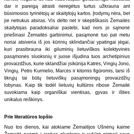
dar ir pareigą atrasti neregėtus turtus užkrauna ant
būsimosios tyrinėtojų ar skaitytojų kartos. Įrodymų nėra, bet
jie netrukus atsiras. Vis dėlto net ir skeptiškasis Žemaitės
skaitytojas paradoksaliai pastebi, kad nors jo sąmonė
priešinasi Žemaitės garbinimui, pasąmonė tuo pat metu
noriai atsiveria iš jos kūrinių sklindančiai ypatingai jėgai,
kuri prasibrauna iki giluminių lietuviškos kolektyvinės
pasąmonės sluoksnių ir juose išjudina tuos archetipinius
provaizdžius, kurie sklandžiai įsikūnija Katrės, Vingių Jono,
Vingių, Petro Kurmelio, Marcės ir kitomis figūromis, tarsi iš
tikrųjų tai būtų lietuviškų pasąmoningų provaizdžių
lobynas. Kaip tik todėl lietuvių kultūros ribose Žemaitė
suvokiama kaip organiškai vientisas, gyvas ir išties
unikalus reiškinys.
Prie literatūros lopšio
Nuo tos dienos, kai atokiame Žemaitijos Ušnėnų kaime