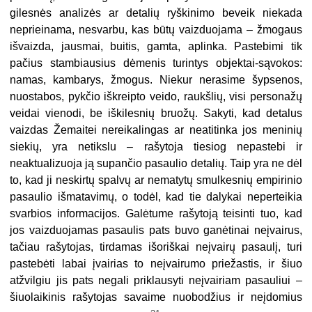
gilesnės analizės ar detalių ryškinimo beveik niekada
neprieinama, nesvarbu, kas būtų vaizduojama – žmogaus
išvaizda, jausmai, buitis, gamta, aplinka. Pastebimi tik
pačius stambiausius dėmenis turintys objektai-sąvokos:
namas, kambarys, žmogus. Niekur nerasime šypsenos,
nuostabos, pykčio iškreipto veido, raukšlių, visi personažų
veidai vienodi, be iškilesnių bruožų. Sakyti, kad detalus
vaizdas Žemaitei nereikalingas ar neatitinka jos meninių
siekių, yra netikslu – rašytoja tiesiog nepastebi ir
neaktualizuoja ją supančio pasaulio detalių. Taip yra ne dėl
to, kad ji neskirtų spalvų ar nematytų smulkesnių empirinio
pasaulio išmatavimų, o todėl, kad tie dalykai neperteikia
svarbios informacijos. Galėtume rašytoją teisinti tuo, kad
jos vaizduojamas pasaulis pats buvo ganėtinai neįvairus,
tačiau rašytojas, tirdamas išoriškai neįvairų pasaulį, turi
pastebėti labai įvairias to neįvairumo priežastis, ir šiuo
atžvilgiu jis pats negali priklausyti neįvairiam pasauliui –
šiuolaikinis rašytojas savaime nuobodžius ir neįdomius