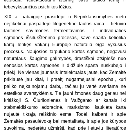
tebevykstančius psichikos lūžius.
XIX a. pabaigoje prasidėjo, o Nepriklausomybės metu
neįtikėtinai paspartėjo filogenetinė tautos raida – lietuvio
tautinės savimonės fermentavimosi ir individualios
sąmonės išsilukštenimo procesas, savo sparta keliolika
kartų lenkęs Vakarų Europoje natūralia eiga vykusius
procesus. Naujosios tarpukario kartos sąmonė, negavusi
natūralaus išaugimo galimybės, drastiškai atsiplėšė nuo
senosios kartos sąmonės ir didžiule sparta nuskubėjo į
priekį. Ne vienas jaunasis intelektualas jautė, kad Žemaitė
priklausė jau kitai, į praeitį nugarmėjusiai epochai, kuri
paliko neįkainojamų darbų, tačiau jų vertė sveriama ne
estetikos svarstyklėmis. Tie jauni žmonės daug geriau nei
kritiškoji S. Čiurlionienės ir Vaižganto ar kartais iki
stabmeldiškumo adoracinė, marksizmo išauklėta karta
nujautė tikrąją reiškinio esmę. Todėl, kalbant ir apie
Žemaitės pasaulėvoką bei mentalitetą, ir apie jos kūrybos
suvokimą, nederėtų užmiršti, kad prie lietuvių literatūros