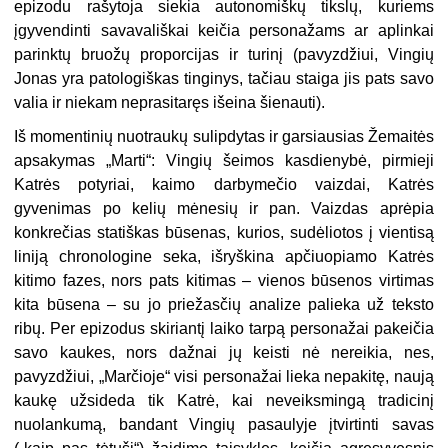
epizodu rašytoja siekia autonomiškų tikslų, kuriems
įgyvendinti savavališkai keičia personažams ar aplinkai
parinktų bruožų proporcijas ir turinį (pavyzdžiui, Vingių
Jonas yra patologiškas tinginys, tačiau staiga jis pats savo
valia ir niekam neprasitaręs išeina šienauti).
Iš momentinių nuotraukų sulipdytas ir garsiausias Žemaitės
apsakymas „Marti“: Vingių šeimos kasdienybė, pirmieji
Katrės potyriai, kaimo darbymečio vaizdai, Katrės
gyvenimas po kelių mėnesių ir pan. Vaizdas aprėpia
konkrečias statiškas būsenas, kurios, sudėliotos į vientisą
liniją chronologine seka, išryškina apčiuopiamo Katrės
kitimo fazes, nors pats kitimas – vienos būsenos virtimas
kita būsena – su jo priežasčių analize palieka už teksto
ribų. Per epizodus skiriantį laiko tarpą personažai pakeičia
savo kaukes, nors dažnai jų keisti nė nereikia, nes,
pavyzdžiui, „Marčioje“ visi personažai lieka nepakitę, naują
kaukę užsideda tik Katrė, kai neveiksmingą tradicinį
nuolankumą, bandant Vingių pasaulyje įtvirtinti savas