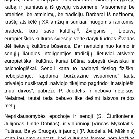
kalbą ir jauniausią iš gyvųjų visuomenę. Visuomenę be
praeities, be atminimų, be tradicijų. Barbarai iš nežinomų
kraštų atsikėlė į XX amžių ir sunkiai, nuogomis rankomis,
6
pradeda kurti savo kultūrą“
. Žvilgsnis į Lietuvą
europietiškos kultūros šviesoje vertė daryti liūdnas išvadas
dėl lietuvių kultūros būsenos. Dar nenutolę nuo kaimo ir
senųjų liaudies inteligentijos tradicijų, lietuviai atsivėrė
europietiškai kultūrai, kuriai būtina subręsti dvasiškai ir
psichologiškai. Senoji karta to padaryti tiesiog fiziškai
nebeįstengė. Tapdama „buržuazine visuomene“ tauta
privalėjo nusikratyti „naiviojo tikėjimo pagrindo“ ir atsiplėšti
„nuo dirvos“, pabrėžė P. Juodelis ir nebuvo neteisus.
Nelaimei, tautai tada bebuvo likę dešimt laisvos raidos
metų.
Nepriklausomybės epochoje ir senoji (S. Čiurlionienė,
Julijonas Lindė-Dobilas), ir vidurinioji (Vincas Mykolaitis-
Putinas, Balys Sruoga), ir jaunoji (P. Juodelis, M. Miškinis)
karta jau ėmė suprasti, kad kultūrinės formos nėra kažkas