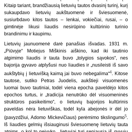
Kitaip tariant, brandžiausią lietuvių tautos dvasinį turinį, kurį
sukaupdavo lietuvių aukštuomenė ir šviesuomenė,
susiurbdavo kitos tautos – lenkai, vokiečiai, rusai, – o
gimtinėje likusi liaudis nesirūpino kultūrinio turinio
brandinimu ir kaupimu.
Lietuvių jaunuomenė darė panašias išvadas. 1931 m.
„Piūvyje“ Motiejus Miškinis aiškino, kad iki tautinio
atgimimo liaudis ir tauta buvo „tolygios sąvokos“, nes
bajorija gyvavo atplyšusi nuo liaudies ir „nusileisti iš savo
4
aukštybių į lietuvišką kaimą jai buvo nebegalima“
. Kitose
tautose, sutiko Petras Juodelis, aukštieji visuomenės
luomai buvo tautiniai, todėl viena epocha paveldėjo kitos
epochos turtus, ir „tradicija nenutrūko dėl visuomeninės
struktūros pasikeitimo“, o lietuvių bajorijos kultūrinis
paveldas nėra lietuviškas, todėl kyla abejonės ir dėl jo
5
(pavyzdžiui, Adomo Mickevičiaus) perėmimo tikslingumo
.
Iš liaudies gelmių išsiauginusi šviesuomenę lietuvių tauta
atgims, o kol to neįvyko, „lietuviai turi seniausią iš gyvųjų