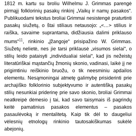
1812 m. kartu su broliu Wilhelmu J. Grimmas parengė
pirmąjį folklorinių pasakų rinkinį „Vaikų ir namų pasakos“.
Publikuodami tekstus broliai Grimmai nesistengė praturtinti
pasakų siužetų, o štai stiliaus netausojo: „<…> stilius ir
raiška, savaime suprantama, didžiausia dalimi priklauso
11
mums“
, rinkinio „Įžangoje“ prisipažino W. Grimmas.
Siužetų nelietė, nes jie tarsi priklausė „visumos sielai“, o
stilių leido pataisyti „individualiai sielai“, kad jis nežeistų
literatūriškai mąstančių žmonių skonio, vadinasi, laikė jį ne
prigimtiniu reiškinio bruožu, o tik neesminiu apdailos
elementu. Nesąmoningai atmetę galimybę prisiderinti prie
archajiško folklorinio subjektyvumo ir autentišką pasakų
stilių nesunkiai priderinę prie savo skonio, broliai Grimmai
neatkreipė dėmesio į tai, kad savo taisymais iš pagrindų
keitė pamatinius pasakos elementus – pasakos
pasaulėvoką ir mentalitetą. Kaip tik dėl to daugeliui
vėlesnių etnologų rinkinio tautosakiškumas sukėlė
abejonių.