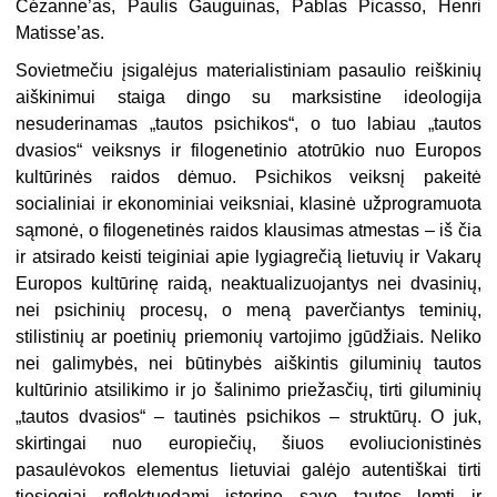
Cézanne’as, Paulis Gauguinas, Pablas Picasso, Henri
Matisse’as.
Sovietmečiu įsigalėjus materialistiniam pasaulio reiškinių
aiškinimui staiga dingo su marksistine ideologija
nesuderinamas „tautos psichikos“, o tuo labiau „tautos
dvasios“ veiksnys ir filogenetinio atotrūkio nuo Europos
kultūrinės raidos dėmuo. Psichikos veiksnį pakeitė
socialiniai ir ekonominiai veiksniai, klasinė užprogramuota
sąmonė, o filogenetinės raidos klausimas atmestas – iš čia
ir atsirado keisti teiginiai apie lygiagrečią lietuvių ir Vakarų
Europos kultūrinę raidą, neaktualizuojantys nei dvasinių,
nei psichinių procesų, o meną paverčiantys teminių,
stilistinių ar poetinių priemonių vartojimo įgūdžiais. Neliko
nei galimybės, nei būtinybės aiškintis giluminių tautos
kultūrinio atsilikimo ir jo šalinimo priežasčių, tirti giluminių
„tautos dvasios“ – tautinės psichikos – struktūrų. O juk,
skirtingai nuo europiečių, šiuos evoliucionistinės
pasaulėvokos elementus lietuviai galėjo autentiškai tirti
tiesiogiai reflektuodami istorinę savo tautos lemtį ir