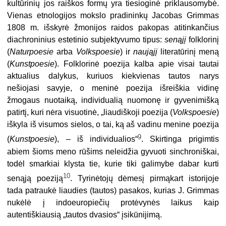
kultūrinių jos raiškos formų yra tiesioginė priklausomybė.
Vienas etnologijos mokslo pradininkų Jacobas Grimmas
1808 m. išskyrė žmonijos raidos pakopas atitinkančius
diachroninius estetinio subjektyvumo tipus:
senąjį
folklorinį
(
Naturpoesie
arba
Volkspoesie
) ir
naująjį
literatūrinį meną
(
Kunstpoesie
). Folklorinė poezija kalba apie visai tautai
aktualius dalykus, kuriuos kiekvienas tautos narys
nešiojasi savyje, o meninė poezija išreiškia vidinę
žmogaus nuotaiką, individualią nuomonę ir gyvenimišką
patirtį, kuri nėra visuotinė, „liaudiškoji poezija (
Volkspoesie
)
iškyla iš visumos sielos, o tai, ką aš vadinu menine poezija
9
(
Kunstpoesie
), – iš individualios“
. Skirtinga prigimtis
abiem šioms meno rūšims neleidžia gyvuoti sinchroniškai,
todėl smarkiai klysta tie, kurie tiki galimybe dabar kurti
10
senąją poeziją
. Tyrinėtojų dėmesį pirmąkart istorijoje
tada patraukė liaudies (tautos) pasakos, kurias J. Grimmas
nukėlė į indoeuropiečių protėvynės laikus kaip
autentiškiausią „tautos dvasios“ įsikūnijimą.