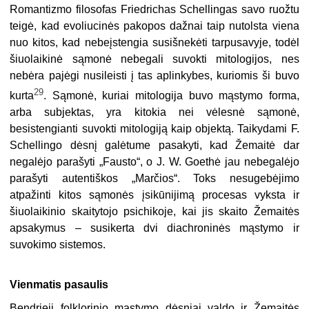
Romantizmo filosofas Friedrichas Schellingas savo ruožtu
teigė, kad evoliucinės pakopos dažnai taip nutolsta viena
nuo kitos, kad nebeįstengia susišnekėti tarpusavyje, todėl
šiuolaikinė sąmonė nebegali suvokti mitologijos, nes
nebėra pajėgi nusileisti į tas aplinkybes, kuriomis ši buvo
29
kurta
. Sąmonė, kuriai mitologija buvo mąstymo forma,
arba subjektas, yra kitokia nei vėlesnė sąmonė,
besistengianti suvokti mitologiją kaip objektą. Taikydami F.
Schellingo dėsnį galėtume pasakyti, kad Žemaitė dar
negalėjo parašyti „Fausto“, o J. W. Goethė jau nebegalėjo
parašyti autentiškos „Marčios“. Toks nesugebėjimo
atpažinti kitos sąmonės įsikūnijimą procesas vyksta ir
šiuolaikinio skaitytojo psichikoje, kai jis skaito Žemaitės
apsakymus – susikerta dvi diachroninės mąstymo ir
suvokimo sistemos.
Vienmatis pasaulis
Bendrieji folklorinio mąstymo dėsniai valdo ir Žemaitės