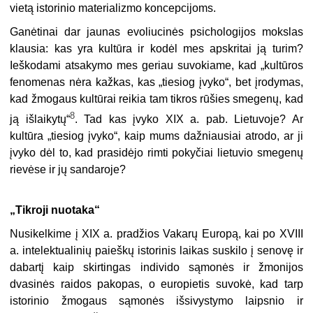
vietą istorinio materializmo koncepcijoms.
Ganėtinai dar jaunas evoliucinės psichologijos mokslas
klausia: kas yra kultūra ir kodėl mes apskritai ją turim?
Ieškodami atsakymo mes geriau suvokiame, kad „kultūros
fenomenas nėra kažkas, kas „tiesiog įvyko“, bet įrodymas,
kad žmogaus kultūrai reikia tam tikros rūšies smegenų, kad
8
ją išlaikytų“
. Tad kas įvyko XIX a. pab. Lietuvoje? Ar
kultūra „tiesiog įvyko“, kaip mums dažniausiai atrodo, ar ji
įvyko dėl to, kad prasidėjo rimti pokyčiai lietuvio smegenų
rievėse ir jų sandaroje?
„
Tikroji nuotaka“
Nusikelkime į XIX a. pradžios Vakarų Europą, kai po XVIII
a. intelektualinių paieškų istorinis laikas suskilo į senovę ir
dabartį kaip skirtingas individo sąmonės ir žmonijos
dvasinės raidos pakopas, o europietis suvokė, kad tarp
istorinio žmogaus sąmonės išsivystymo laipsnio ir