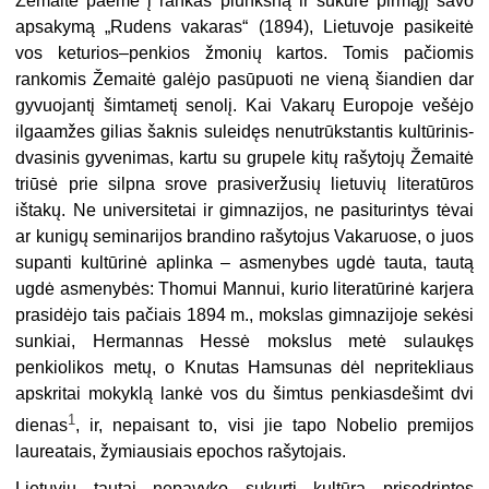
Žemaitė paėmė į rankas plunksną ir sukūrė pirmąjį savo
apsakymą „Rudens vakaras“ (1894), Lietuvoje pasikeitė
vos keturios–penkios žmonių kartos. Tomis pačiomis
rankomis Žemaitė galėjo pasūpuoti ne vieną šiandien dar
gyvuojantį šimtametį senolį. Kai Vakarų Europoje vešėjo
ilgaamžes gilias šaknis suleidęs nenutrūkstantis kultūrinis-
dvasinis gyvenimas, kartu su grupele kitų rašytojų Žemaitė
triūsė prie silpna srove prasiveržusių lietuvių literatūros
ištakų. Ne universitetai ir gimnazijos, ne pasiturintys tėvai
ar kunigų seminarijos brandino rašytojus Vakaruose, o juos
supanti kultūrinė aplinka – asmenybes ugdė tauta, tautą
ugdė asmenybės: Thomui Mannui, kurio literatūrinė karjera
prasidėjo tais pačiais 1894 m., mokslas gimnazijoje sekėsi
sunkiai, Hermannas Hessė mokslus metė sulaukęs
penkiolikos metų, o Knutas Hamsunas dėl nepritekliaus
apskritai mokyklą lankė vos du šimtus penkiasdešimt dvi
1
dienas
, ir, nepaisant to, visi jie tapo Nobelio premijos
laureatais, žymiausiais epochos rašytojais.
Lietuvių tautai nepavyko sukurti kultūra prisodrintos