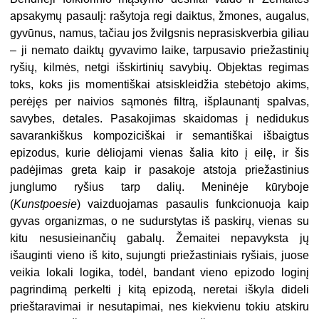
apsakymų pasaulį: rašytoja regi daiktus, žmones, augalus,
gyvūnus, namus, tačiau jos žvilgsnis neprasiskverbia giliau
– ji nemato daiktų gyvavimo laike, tarpusavio priežastinių
ryšių, kilmės, netgi išskirtinių savybių. Objektas regimas
toks, koks jis momentiškai atsiskleidžia stebėtojo akims,
perėjęs per naivios sąmonės filtrą, išplaunantį spalvas,
savybes, detales. Pasakojimas skaidomas į nedidukus
savarankiškus kompoziciškai ir semantiškai išbaigtus
epizodus, kurie dėliojami vienas šalia kito į eilę, ir šis
padėjimas greta kaip ir pasakoje atstoja priežastinius
junglumo ryšius tarp dalių. Meninėje kūryboje
(
Kunstpoesie
) vaizduojamas pasaulis funkcionuoja kaip
gyvas organizmas, o ne sudurstytas iš paskirų, vienas su
kitu nesusieinančių gabalų. Žemaitei nepavyksta jų
išauginti vieno iš kito, sujungti priežastiniais ryšiais, juose
veikia lokali logika, todėl, bandant vieno epizodo loginį
pagrindimą perkelti į kitą epizodą, neretai iškyla dideli
prieštaravimai ir nesutapimai, nes kiekvienu tokiu atskiru