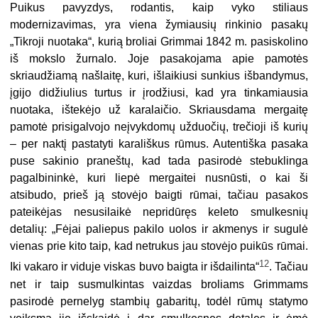
Puikus pavyzdys, rodantis, kaip vyko stiliaus
modernizavimas, yra viena žymiausių rinkinio pasakų
„Tikroji nuotaka“, kurią broliai Grimmai 1842 m. pasiskolino
iš mokslo žurnalo. Joje pasakojama apie pamotės
skriaudžiamą našlaitę, kuri, išlaikiusi sunkius išbandymus,
įgijo didžiulius turtus ir įrodžiusi, kad yra tinkamiausia
nuotaka, ištekėjo už karalaičio. Skriausdama mergaitę
pamotė prisigalvojo neįvykdomų užduočių, trečioji iš kurių
– per naktį pastatyti karališkus rūmus. Autentiška pasaka
puse sakinio praneštų, kad tada pasirodė stebuklinga
pagalbininkė, kuri liepė mergaitei nusnūsti, o kai ši
atsibudo, prieš ją stovėjo baigti rūmai, tačiau pasakos
pateikėjas nesusilaikė nepridūręs keleto smulkesnių
detalių: „Fėjai paliepus pakilo uolos ir akmenys ir sugulė
vienas prie kito taip, kad netrukus jau stovėjo puikūs rūmai.
12
Iki vakaro ir viduje viskas buvo baigta ir išdailinta“
. Tačiau
net ir taip susmulkintas vaizdas broliams Grimmams
pasirodė pernelyg stambių gabaritų, todėl rūmų statymo