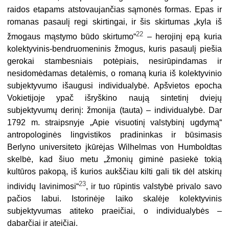
raidos etapams atstovaujančias sąmonės formas. Epas ir
romanas pasaulį regi skirtingai, ir šis skirtumas „kyla iš
22
žmogaus mąstymo būdo skirtumo“
– herojinį epą kuria
kolektyvinis-bendruomeninis žmogus, kuris pasaulį piešia
gerokai stambesniais potėpiais, nesirūpindamas ir
nesidomėdamas detalėmis, o romaną kuria iš kolektyvinio
subjektyvumo išaugusi individualybė. Apšvietos epocha
Vokietijoje ypač išryškino naują sintetinį dviejų
subjektyvumų derinį: žmonija (tauta) – individualybė. Dar
1792 m. straipsnyje „Apie visuotinį valstybinį ugdymą“
antropologinės lingvistikos pradininkas ir būsimasis
Berlyno universiteto įkūrėjas Wilhelmas von Humboldtas
skelbė, kad šiuo metu „žmonių giminė pasiekė tokią
kultūros pakopą, iš kurios aukščiau kilti gali tik dėl atskirų
23
individų lavinimosi“
, ir tuo rūpintis valstybė privalo savo
pačios labui. Istorinėje laiko skalėje kolektyvinis
subjektyvumas atiteko praeičiai, o individualybės –
dabarčiai ir ateičiai.