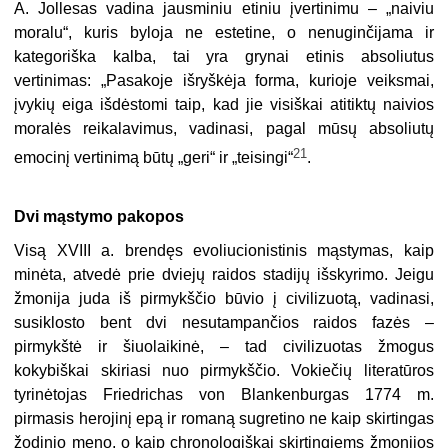
A. Jollesas vadina jausminiu etiniu įvertinimu – „naiviu
moralu“, kuris byloja ne estetine, o nenuginčijama ir
kategoriška kalba, tai yra grynai etinis absoliutus
vertinimas: „Pasakoje išryškėja forma, kurioje veiksmai,
įvykių eiga išdėstomi taip, kad jie visiškai atitiktų naivios
moralės reikalavimus, vadinasi, pagal mūsų absoliutų
21
emocinį vertinimą būtų „geri“ ir „teisingi“
.
Dvi mąstymo pakopos
Visą XVIII a. brendęs evoliucionistinis mąstymas, kaip
minėta, atvedė prie dviejų raidos stadijų išskyrimo. Jeigu
žmonija juda iš pirmykščio būvio į civilizuotą, vadinasi,
susiklosto bent dvi nesutampančios raidos fazės –
pirmykštė ir šiuolaikinė, – tad civilizuotas žmogus
kokybiškai skiriasi nuo pirmykščio. Vokiečių literatūros
tyrinėtojas Friedrichas von Blankenburgas 1774 m.
pirmasis herojinį epą ir romaną sugretino ne kaip skirtingas
žodinio meno, o kaip chronologiškai skirtingiems žmonijos