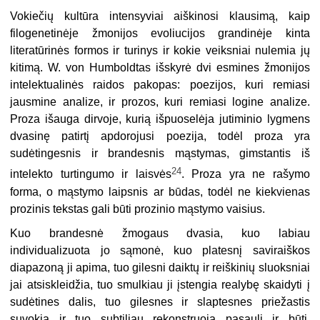
Vokiečių kultūra intensyviai aiškinosi klausimą, kaip
filogenetinėje žmonijos evoliucijos grandinėje kinta
literatūrinės formos ir turinys ir kokie veiksniai nulemia jų
kitimą. W. von Humboldtas išskyrė dvi esmines žmonijos
intelektualinės raidos pakopas: poezijos, kuri remiasi
jausmine analize, ir prozos, kuri remiasi logine analize.
Proza išauga dirvoje, kurią išpuoselėja jutiminio lygmens
dvasinę patirtį apdorojusi poezija, todėl proza yra
sudėtingesnis ir brandesnis mąstymas, gimstantis iš
24
intelekto turtingumo ir laisvės
. Proza yra ne rašymo
forma, o mąstymo laipsnis ar būdas, todėl ne kiekvienas
prozinis tekstas gali būti prozinio mąstymo vaisius.
Kuo brandesnė žmogaus dvasia, kuo labiau
individualizuota jo sąmonė, kuo platesnį saviraiškos
diapazoną ji apima, tuo gilesni daiktų ir reiškinių sluoksniai
jai atsiskleidžia, tuo smulkiau ji įstengia realybę skaidyti į
sudėtines dalis, tuo gilesnes ir slaptesnes priežastis
suvokia ir tuo subtiliau rekonstruoja pasaulį ir būtį.