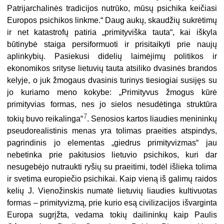
Patrijarchalinės tradicijos nutrūko, mūsų psichika keičiasi
Europos psichikos linkme.“ Daug aukų, skaudžių sukrėtimų
ir net katastrofų patiria „primityviška tauta“, kai iškyla
būtinybė staiga persiformuoti ir prisitaikyti prie naujų
aplinkybių. Pasiekusi didelių laimėjimų politikos ir
ekonomikos srityse lietuvių tauta atsiliko dvasinės brandos
kelyje, o juk žmogaus dvasinis turinys tiesiogiai susijęs su
jo kuriamo meno kokybe: „Primityvus žmogus kūrė
primityvias formas, nes jo sielos nesudėtinga struktūra
7
tokių buvo reikalinga“
. Senosios kartos liaudies menininkų
pseudorealistinis menas yra tolimas praeities atspindys,
pagrindinis jo elementas „giedrus primityvizmas“ jau
nebetinka prie pakitusios lietuvio psichikos, kuri dar
nesugebėjo nutraukti ryšių su praeitimi, todėl išlieka tolima
ir svetima europiečio psichikai. Kaip vieną iš galimų raidos
kelių J. Vienožinskis numatė lietuvių liaudies kultivuotas
formas – primityvizmą, prie kurio esą civilizacijos išvarginta
Europa sugrįžta, vedama tokių dailininkų kaip Paulis