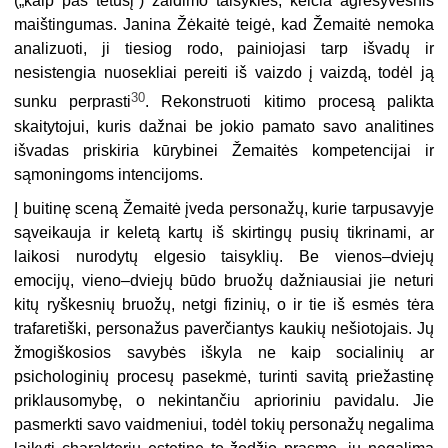
(„kaip pas tėtušį“) žaidimo taisykles, keičia agresyvesnis
maištingumas. Janina Žėkaitė teigė, kad Žemaitė nemoka
analizuoti, ji tiesiog rodo, painiojasi tarp išvadų ir
nesistengia nuosekliai pereiti iš vaizdo į vaizdą, todėl ją
30
sunku perprasti
. Rekonstruoti kitimo procesą palikta
skaitytojui, kuris dažnai be jokio pamato savo analitines
išvadas priskiria kūrybinei Žemaitės kompetencijai ir
sąmoningoms intencijoms.
Į buitinę sceną Žemaitė įveda personažų, kurie tarpusavyje
sąveikauja ir keletą kartų iš skirtingų pusių tikrinami, ar
laikosi nurodytų elgesio taisyklių. Be vienos–dviejų
emocijų, vieno–dviejų būdo bruožų dažniausiai jie neturi
kitų ryškesnių bruožų, netgi fizinių, o ir tie iš esmės tėra
trafaretiški, personažus paverčiantys kaukių nešiotojais. Jų
žmogiškosios savybės iškyla ne kaip socialinių ar
psichologinių procesų pasekmė, turinti savitą priežastinę
priklausomybę, o nekintančiu aprioriniu pavidalu. Jie
pasmerkti savo vaidmeniui, todėl tokių personažų negalima