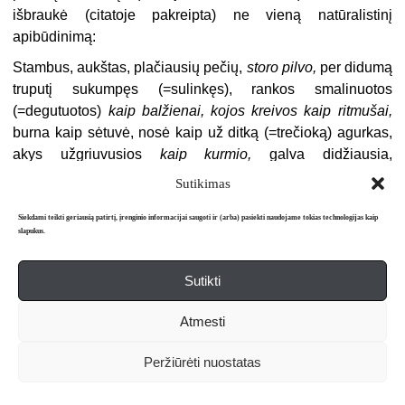
išbraukė (citatoje pakreipta) ne vieną natūralistinį
apibūdinimą:
Stambus, aukštas, plačiausių pečių,
storo pilvo,
per didumą
truputį sukumpęs (=sulinkęs), rankos smalinuotos
(=degutuotos)
kaip balžienai, kojos kreivos kaip ritmušai,
burna kaip sėtuvė, nosė kaip už ditką (=trečioką) agurkas,
akys užgriuvusios
kaip kurmio,
galva didžiausia,
pasišiaušusi, pilkais plaukais ir nulinkusi į priešakį, įremta
Sutikimas
liemenyje ant storo sprando, kakta aukštyn atversta ir
kepurė ant šalies užvožta.
Lūpa apatinė atkritusi rodė
Siekdami teikti geriausią patirtį, įrenginio informacijai saugoti ir (arba) pasiekti naudojame tokias technologijas kaip
slapukus.
stambius pageltusius dantis ir tankiai išleido seilėms
33
nudrykti
.
Sutikti
Sudarytas iš gausybės augalinių-gyvulinių palyginimų,
gana sodriomis, tačiau su realizmo stilistika nederančiomis
Atmesti
spalvomis nutapytas groteskiškas Jono paveikslas vis
Peržiūrėti nuostatas
dėlto neišryškina jokio individualaus fizinio bruožo.
Palyginimas, jeigu tai yra vienintelė charakterizavimo