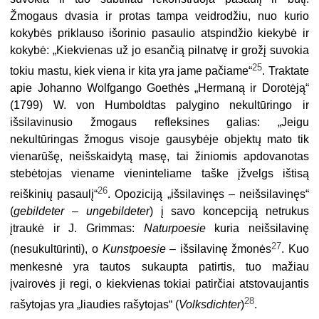
Žmogaus dvasia ir protas tampa veidrodžiu, nuo kurio
kokybės priklauso išorinio pasaulio atspindžio kiekybė ir
kokybė: „Kiekvienas už jo esančią pilnatvę ir grožį suvokia
25
tokiu mastu, kiek viena ir kita yra jame pačiame“
. Traktate
apie Johanno Wolfgango Goethės „Hermaną ir Dorotėją“
(1799) W. von Humboldtas palygino nekultūringo ir
išsilavinusio žmogaus refleksines galias: „Jeigu
nekultūringas žmogus visoje gausybėje objektų mato tik
vienarūšę, neišskaidytą masę, tai žiniomis apdovanotas
stebėtojas viename vieninteliame taške įžvelgs ištisą
26
reiškinių pasaulį“
. Opoziciją „išsilavinęs – neišsilavinęs“
(
gebildeter – ungebildeter
) į savo koncepciją netrukus
įtraukė ir J. Grimmas:
Naturpoesie
kuria neišsilavinę
27
(nesukultūrinti), o
Kunstpoesie –
išsilavinę žmonės
. Kuo
menkesnė yra tautos sukaupta patirtis, tuo mažiau
įvairovės ji regi, o kiekvienas tokiai patirčiai atstovaujantis
28
rašytojas yra „liaudies rašytojas“ (
Volksdichter
)
.