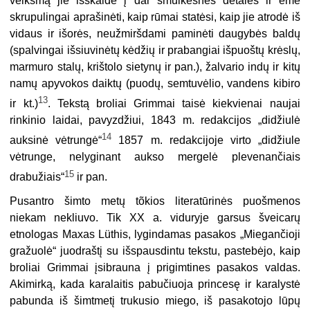
veiksmą jie išskaidė į dar smulkesnes detales ir ėmė
skrupulingai aprašinėti, kaip rūmai statėsi, kaip jie atrodė iš
vidaus ir išorės, neužmiršdami paminėti daugybės baldų
(spalvingai išsiuvinėtų kėdžių ir prabangiai išpuoštų krėslų,
marmuro stalų, krištolo sietynų ir pan.), žalvario indų ir kitų
namų apyvokos daiktų (puodų, semtuvėlio, vandens kibiro
13
ir kt.)
. Tekstą broliai Grimmai taisė kiekvienai naujai
rinkinio laidai, pavyzdžiui, 1843 m. redakcijos „didžiulė
14
auksinė vėtrungė“
1857 m. redakcijoje virto „didžiule
vėtrunge, nelyginant aukso mergelė plevenančiais
15
drabužiais“
ir pan.
Pusantro šimto metų tõkios literatūrinės puošmenos
niekam nekliuvo. Tik XX a. viduryje garsus šveicarų
etnologas Maxas Lüthis, lygindamas pasakos „Miegančioji
gražuolė“ juodraštį su išspausdintu tekstu, pastebėjo, kaip
broliai Grimmai įsibrauna į prigimtines pasakos valdas.
Akimirką, kada karalaitis pabučiuoja princesę ir karalystė
pabunda iš šimtmetį trukusio miego, iš pasakotojo lūpų