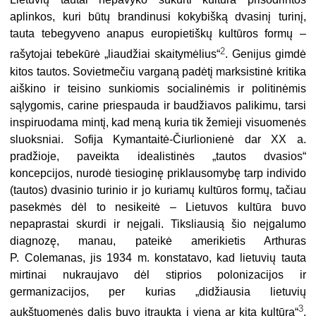
aplinkos, kuri būtų brandinusi kokybišką dvasinį turinį,
tauta tebegyveno anapus europietiškų kultūros formų –
2
rašytojai tebekūrė „liaudžiai skaitymėlius“
. Genijus gimdė
kitos tautos. Sovietmečiu varganą padėtį marksistinė kritika
aiškino ir teisino sunkiomis socialinėmis ir politinėmis
sąlygomis, carine priespauda ir baudžiavos palikimu, tarsi
inspiruodama mintį, kad meną kuria tik žemieji visuomenės
sluoksniai. Sofija Kymantaitė-Čiurlionienė dar XX a.
pradžioje, paveikta idealistinės „tautos dvasios“
koncepcijos, nurodė tiesioginę priklausomybę tarp individo
(tautos) dvasinio turinio ir jo kuriamų kultūros formų, tačiau
pasekmės dėl to nesikeitė – Lietuvos kultūra buvo
nepaprastai skurdi ir neįgali. Tiksliausią šio neįgalumo
diagnozę, manau, pateikė amerikietis Arthuras
P. Colemanas, jis 1934 m. konstatavo, kad lietuvių tauta
mirtinai nukraujavo dėl stiprios polonizacijos ir
germanizacijos, per kurias „didžiausia lietuvių
3
aukštuomenės dalis buvo įtraukta į vieną ar kitą kultūrą“
.