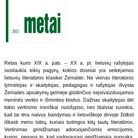
Retas kuris XIX a. pab. – XX a. pr. lietuvių rašytojas
susilaukia tokių pagyrų, kokios dosniai yra seikėjamos
lietuvių literatūros klasikei Žemaitei. Ne vienas literatūros
tyrinėtojas ir skaitytojas, pedagogas ir rašytojas išvysta
Žemaitės apsakymų gelmėje glūdinčius neįsivaizduojamos
meninės vertės ir išminties klodus. Dažnas skaitytojas dėl
tokio vertinimo ironiškai nusišypso, nes blaiviai suvokia,
kad tai tėra naivus bandymas ir lietuviškoje dirvoje žūtbūt
iškasti meno lobių, kuriais turtingos kitų tautų literatūros.
Vertinimas grindžiamas adoruojančiomis emocijomis,
kurios, negana to, kad vadovaujasi geidžiamąja nuosaka,