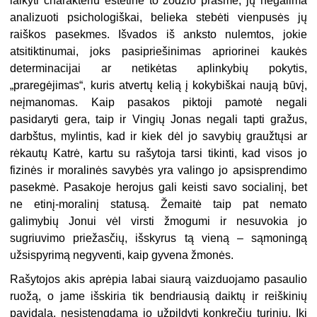
laikyti charakteriu estetine to žodžio prasme, jų negalima
analizuoti psichologiškai, belieka stebėti vienpusės jų
raiškos pasekmes. Išvados iš anksto nulemtos, jokie
atsitiktinumai, joks pasipriešinimas apriorinei kaukės
determinacijai ar netikėtas aplinkybių pokytis,
„praregėjimas“, kuris atvertų kelią į kokybiškai naują būvį,
neįmanomas. Kaip pasakos piktoji pamotė negali
pasidaryti gera, taip ir Vingių Jonas negali tapti gražus,
darbštus, mylintis, kad ir kiek dėl jo savybių graužtųsi ar
rėkautų Katrė, kartu su rašytoja tarsi tikinti, kad visos jo
fizinės ir moralinės savybės yra valingo jo apsisprendimo
pasekmė. Pasakoje herojus gali keisti savo socialinį, bet
ne etinį-moralinį statusą. Žemaitė taip pat nemato
galimybių Jonui vėl virsti žmogumi ir nesuvokia jo
sugriuvimo priežasčių, išskyrus tą vieną – sąmoningą
užsispyrimą negyventi, kaip gyvena žmonės.
Rašytojos akis aprėpia labai siaurą vaizduojamo pasaulio
ruožą, o jame išskiria tik bendriausią daiktų ir reiškinių
pavidalą, nesistengdama jo užpildyti konkrečiu turiniu. Iki