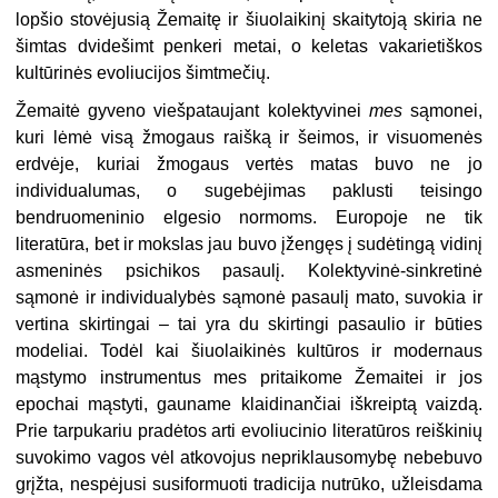
lopšio stovėjusią Žemaitę ir šiuolaikinį skaitytoją skiria ne
šimtas dvidešimt penkeri metai, o keletas vakarietiškos
kultūrinės evoliucijos šimtmečių.
Žemaitė gyveno viešpataujant kolektyvinei
mes
sąmonei,
kuri lėmė visą žmogaus raišką ir šeimos, ir visuomenės
erdvėje, kuriai žmogaus vertės matas buvo ne jo
individualumas, o sugebėjimas paklusti teisingo
bendruomeninio elgesio normoms. Europoje ne tik
literatūra, bet ir mokslas jau buvo įžengęs į sudėtingą vidinį
asmeninės psichikos pasaulį. Kolektyvinė-sinkretinė
sąmonė ir individualybės sąmonė pasaulį mato, suvokia ir
vertina skirtingai – tai yra du skirtingi pasaulio ir būties
modeliai. Todėl kai šiuolaikinės kultūros ir modernaus
mąstymo instrumentus mes pritaikome Žemaitei ir jos
epochai mąstyti, gauname klaidinančiai iškreiptą vaizdą.
Prie tarpukariu pradėtos arti evoliucinio literatūros reiškinių
suvokimo vagos vėl atkovojus nepriklausomybę nebebuvo
grįžta, nespėjusi susiformuoti tradicija nutrūko, užleisdama