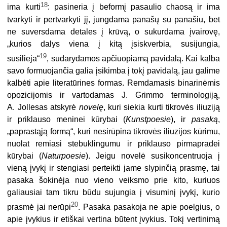
18
ima kurti
: pasineria į beformį pasaulio chaosą ir ima
tvarkyti ir pertvarkyti jį, jungdama panašų su panašiu, bet
ne suversdama detales į krūvą, o sukurdama įvairovę,
„kurios dalys viena į kitą įsiskverbia, susijungia,
19
susilieja“
, sudarydamos apčiuopiamą pavidalą. Kai kalba
savo formuojančia galia įsikimba į tokį pavidalą, jau galime
kalbėti apie literatūrines formas. Remdamasis binarinėmis
opozicijomis ir vartodamas J. Grimmo terminologiją,
A. Jollesas atskyrė
novelę
, kuri siekia kurti tikrovės iliuziją
ir priklauso meninei kūrybai (
Kunstpoesie
), ir
pasaką
,
„paprastąją formą“, kuri nesirūpina tikrovės iliuzijos kūrimu,
nuolat remiasi stebuklingumu ir priklauso pirmapradei
kūrybai (
Naturpoesie
). Jeigu novelė susikoncentruoja į
vieną įvykį ir stengiasi perteikti jame slypinčią prasmę, tai
pasaka šokinėja nuo vieno veiksmo prie kito, kuriuos
galiausiai tam tikru būdu sujungia į visuminį įvykį, kurio
20
prasmė jai nerūpi
. Pasaka pasakoja ne apie poelgius, o
apie įvykius ir etiškai vertina būtent įvykius. Tokį vertinimą