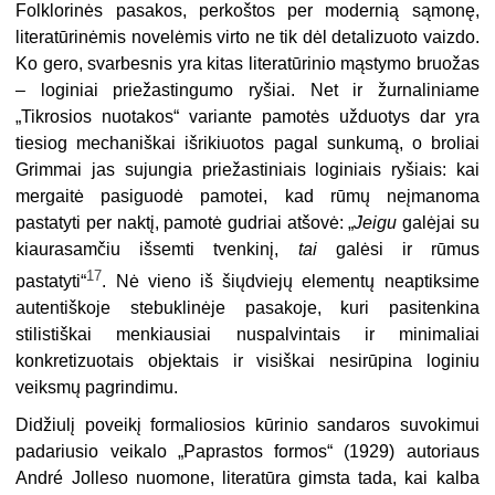
Folklorinės pasakos, perkoštos per modernią sąmonę,
literatūrinėmis novelėmis virto ne tik dėl detalizuoto vaizdo.
Ko gero, svarbesnis yra kitas literatūrinio mąstymo bruožas
– loginiai priežastingumo ryšiai. Net ir žurnaliniame
„Tikrosios nuotakos“ variante pamotės užduotys dar yra
tiesiog mechaniškai išrikiuotos pagal sunkumą, o broliai
Grimmai jas sujungia priežastiniais loginiais ryšiais: kai
mergaitė pasiguodė pamotei, kad rūmų neįmanoma
pastatyti per naktį, pamotė gudriai atšovė: „
Jeigu
galėjai su
kiaurasamčiu išsemti tvenkinį,
tai
galėsi ir rūmus
17
pastatyti“
. Nė vieno iš šiųdviejų elementų neaptiksime
autentiškoje stebuklinėje pasakoje, kuri pasitenkina
stilistiškai menkiausiai nuspalvintais ir minimaliai
konkretizuotais objektais ir visiškai nesirūpina loginiu
veiksmų pagrindimu.
Didžiulį poveikį formaliosios kūrinio sandaros suvokimui
padariusio veikalo „Paprastos formos“ (1929) autoriaus
André Jolleso nuomone, literatūra gimsta tada, kai kalba