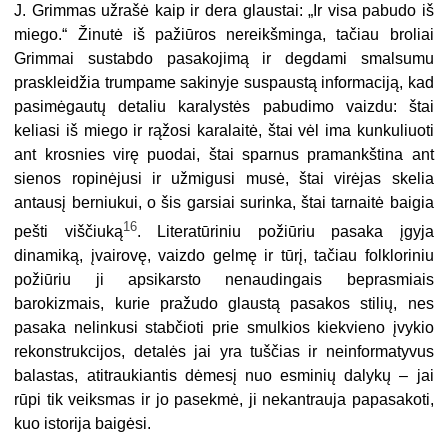
J. Grimmas užrašė kaip ir dera glaustai: „Ir visa pabudo iš
miego.“ Žinutė iš pažiūros nereikšminga, tačiau broliai
Grimmai sustabdo pasakojimą ir degdami smalsumu
praskleidžia trumpame sakinyje suspaustą informaciją, kad
pasimėgautų detaliu karalystės pabudimo vaizdu: štai
keliasi iš miego ir rąžosi karalaitė, štai vėl ima kunkuliuoti
ant krosnies virę puodai, štai sparnus pramankština ant
sienos ropinėjusi ir užmigusi musė, štai virėjas skelia
antausį berniukui, o šis garsiai surinka, štai tarnaitė baigia
16
pešti viščiuką
. Literatūriniu požiūriu pasaka įgyja
dinamiką, įvairovę, vaizdo gelmę ir tūrį, tačiau folkloriniu
požiūriu ji apsikarsto nenaudingais beprasmiais
barokizmais, kurie pražudo glaustą pasakos stilių, nes
pasaka nelinkusi stabčioti prie smulkios kiekvieno įvykio
rekonstrukcijos, detalės jai yra tuščias ir neinformatyvus
balastas, atitraukiantis dėmesį nuo esminių dalykų – jai
rūpi tik veiksmas ir jo pasekmė, ji nekantrauja papasakoti,
kuo istorija baigėsi.