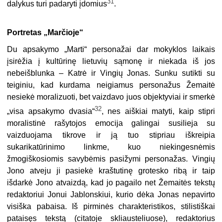
31
dalykus turi padaryti įdomius
.
Portretas „Marčioje“
Du apsakymo „Marti“ personažai dar mokyklos laikais
įsirėžia į kultūrinę lietuvių sąmonę ir niekada iš jos
nebeišblunka – Katrė ir Vingių Jonas. Sunku sutikti su
teiginiu, kad kurdama neigiamus personažus Žemaitė
nesiekė moralizuoti, bet vaizdavo juos objektyviai ir smerkė
32
„visa apsakymo dvasia“
, nes aiškiai matyti, kaip stipri
moralistinė rašytojos emocija galingai susilieja su
vaizduojama tikrove ir ją tuo stipriau iškreipia
sukarikatūrinimo linkme, kuo niekingesnėmis
žmogiškosiomis savybėmis pasižymi personažas. Vingių
Jono atveju ji pasiekė kraštutinę grotesko ribą ir taip
išdarkė Jono atvaizdą, kad jo pagailo net Žemaitės tekstų
redaktoriui Jonui Jablonskiui, kurio dėka Jonas nepavirto
visiška pabaisa. Iš pirminės charakteristikos, stilistiškai
pataisęs tekstą (citatoje skliausteliuose), redaktorius