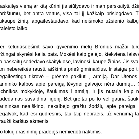
askaitęs vieną ar kitą kūrini jis siūlydavo ir man perskaityti, dž
arbštumu, bet antra vertus, visa tai jį kažkaip prislėgdavo.
ukaupė žinių, apgailestaudavo, kad neišmoko užsienio kalbų… 
raleisto laiko.
er keturiasdešimt savo gyvenimo metų Bronius mažai turėjo
yžtingai skynėsi kelią pats. Mokėsi kaip galėjo, kiekvieną laisv
o paskaitų sėdėdavo skaityklose, lavinosi, kaupė žinias. Jis svaj
am nebereikės rausti, aiškintis prieš giminaičius. Ir staiga po ti
egailestinga tikrovė – grėsmė pakliūti į armiją. Dar Utenos
arininko kalbos apie pareigą tėvynei galvojo: nėra durnių… 
echnikos mokykloje, šaukimas į armiją, ir jis nutaria kaip 
adedamas suvaidina ligonį. Bet greitai po to vėl gauna šaukim
arininkas neaiškino, nekalbėjo gražių žodžių apie pareigą t
egalvok, kad esi gudresnis, tau taip nepraeis, už vengimą ta
raužti karštus akmenis.
o tokių grasinimų pradėjęs nemiegoti naktimis.