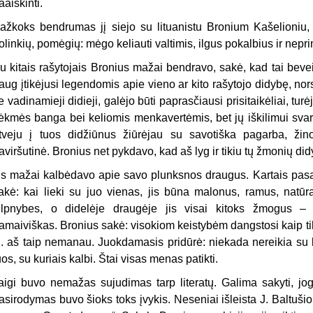
aaiškinti.
ažkoks bendrumas jį siejo su lituanistu Bronium Kašelioniu,
olinkių, pomėgių: mėgo keliauti val­timis, ilgus pokalbius ir nep
u kitais rašytojais Bronius mažai bendravo, sakė, kad tai bev
aug įtikėjusi legendomis apie vieno ar kito rašytojo didybę, nors
ie vadi­namieji didieji, galėjo būti paprasčiausi prisitaikėliai, turėj
ėkmės banga bei keliomis menkavertėmis, bet jų iškilimui svarb
tveju į tuos didžiūnus žiūrėjau su savotiška pagarba, žin
aviršutinė. Bronius net pykdavo, kad aš lyg ir tikiu tų žmonių did
is mažai kalbėdavo apie savo plunksnos draugus. Kartais pasak
akė: kai lieki su juo vienas, jis būna malonus, ramus, natūral
ilpnybes, o didelėje draugėje jis visai kitoks žmogus – 
amaiviškas. Bronius sakė: visokiom keistybėm dang­stosi kaip tik 
. aš taip nemanau. Juokdamasis pridūrė: niekada nereikia su k
uos, su kuriais kalbi. Štai visas menas patikti.
aigi buvo nemažas sujudimas tarp literatų. Galima sakyti, jog
asirodymas buvo šioks toks įvykis. Neseniai išleista J. Baltuši