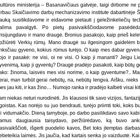
ultūros ministerija – Basanavičiaus gatvėje, taigi dirbome ne p
irbau Skaičiavimo darbų mechanizavimo institute dabartinėje Šv.
rauką susitikdavome ir eidavome pietauti į geležinkeliečių t
alima pavalgyti. Po pietų pasivaikščio­davome pasėdė
risijungdavo ir mano draugė. Bronius pasakojo, kaip prieš kel
pžiūrėti Verkių rūmų. Mano draugė su ilgesingom gaidelėm b
nksčiau gyveno, kokius rūmus turėjo. O kaip mes dabar gyvena
ojo ir pasakė: ne visi, oi ne visi. O kaip ji mananti? Jeigu Lie
yvenimą, kaip ji gyventų? Draugė pradėjo pasakoti, kaip būtų ge
ako: žinoma, laisvės mes visi norime, o kaip gyventume?.. M
erai, man turbūt gerai nebūtų, na, nebūtų lengva. Aišku, nieks n
es jau kiti, ir kas žino… Numojo ranka ir pradėjo kalbėti visai ki
am niekas neturi nurodinėti. Jis klausosi tik savo vizijos, fantazi
goistas. Kas norėjo su juo bendrauti, turėjo priimti toki, koks 
ki vidur­nakčio. Dieną tarnyboje, po darbo pasilikdavo savo kabi
amus daugiausia taisydavo, peržiūrėdavo, ką buvo ank
asivaikščioti, išgerti puodelio kavos, Bet toks įtemptas darba
ebeteikia laimės. Jis jaučia, kad kartais senka jo vaizduotė. Kai