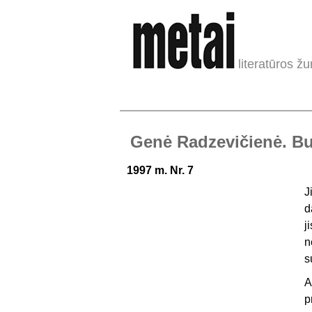
literatūros žu
Genė Radzevičienė. Buv
1997 m. Nr. 7
J
d
j
n
s
A
p