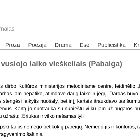
rnalas
Proza
Poezija
Drama
Esė
Publicistika
Kr
usiojo laiko vieškeliais (Pabaiga)
is dirbo Kultūros ministerijos metodiniame centre, leidinėlio
arbas jam nepatiko, atimdavo daug laiko ir jėgų. Darbas buvo 
is stengėsi laikytis nuošaly, bet ir jį kartais įtraukdavo tas šur
ervus. Kartą jo nuotrauka su nupieštu vilku jam už nugaros bu
u užrašu: „Ėriukas ir vilko nešamas tyli“.
pskritai jis nemėgo bet kokių pareigų. Nemėgo jis ir kontoros, r
ragyvenimo šaltinis.