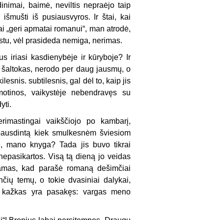
inimai, baimė, neviltis nepraėjo taip
šmušti iš pusiausvyros. Ir štai, kai
i „geri apmatai romanui“, man atrodė,
gstu, vėl prasideda nemiga, nerimas.
 iriasi kasdienybėje ir kūryboje? Ir
, šaltokas, nerodo per daug jausmų, o
esnis. subtilesnis, gal dėl to, kaip jis
otinos, vaikystėje nebendravęs su
yti.
eri­mastingai vaikščiojo po kambarį,
spausdintą kiek smulkesnėm šviesiom
, mano knyga? Tada jis buvo tikrai
nepasikartos. Visą tą dieną jo veidas
damas, kad parašė romaną dešimčiai
nčių temų, o tokie dvasiniai dalykai,
esą kažkas yra pasakęs: vargas meno