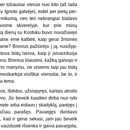
er toliausiai vienas nuo kito (aš tada
 Ignoto gatvėje), todėl per pietų per­
echnikumą, nes ten nebrangiai būdavo
davome skverelyje, kur prie mūsų
etą dienų su Kostuku buvo nuvažiavęs
alse ėmė kalbėti, kaip gerai žmonės
me? Bronius pažiūrėjo į ją, nusišyp­
tuva būtų laisva, kaip ji įsivaizduoja
ra. Bronius klausėsi, kažką galvojo ir
ano manymu, ne visiems taip jau būtų
esikartoja visiškai vienodai, be to, ir
ta tema.
jos. Išdidus, užsispyręs, kartais atrodo
buvo. Jis beveik kasdien dirba nuo ryto
nete arba eidavo į skaityklą, parėjęs į
sčiau parašęs. Pavargęs išeidavo
s, kad ir gerai sekasi, jam jau beveik
 vaiz­duotė išsenka ir gaiva pavargsta,