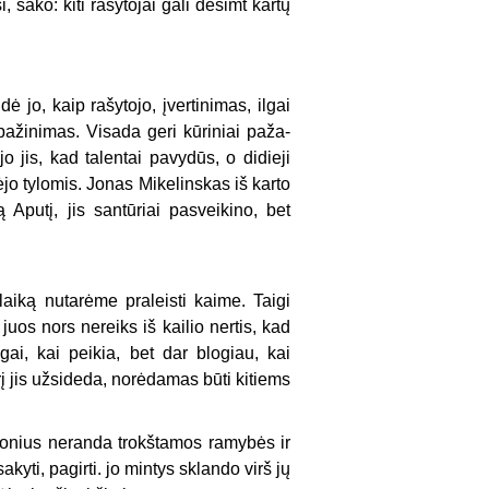
 sako: kiti rašytojai gali dešimt kartų
ė jo, kaip rašytojo, įvertinimas, ilgai
ripažinimas. Visada geri kūriniai paža­
o jis, kad talentai pavydūs, o didieji
tėjo tylomis. Jonas Mikelinskas iš karto
 Aputį, jis santūriai pasveikino, bet
aiką nutarėme praleisti kaime. Taigi
os nors nereiks iš kailio nertis, kad
gai, kai peikia, bet dar blogiau, kai
rį jis užsideda, norėdamas būti kitiems
ronius neranda trokštamos ramybės ir
akyti, pagirti. jo mintys sklando virš jų