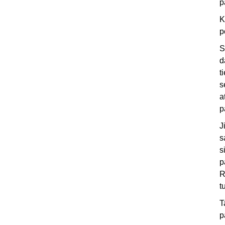
p
K
p
S
d
t
s
a
p
J
s
s
p
R
t
T
p