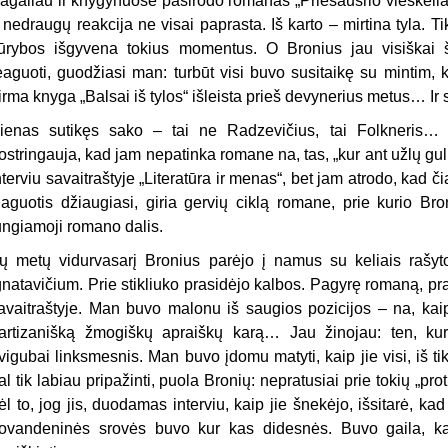
agaliau ir knygynuose pasirodo romanas „Priešaušrio vieškelia
r nedraugų reakcija ne visai paprasta. Iš karto – mirtina tyla. T
ūrybos išgyvena tokius momentus. O Bronius jau visiškai šiu
eaguoti, guodžiasi man: turbūt visi buvo susitaikę su mintim, 
irma knyga „Balsai iš tylos“ išleista prieš devynerius metus… Ir
ienas sutikęs sako – tai ne Radzevičius, tai Folkneris… 
ostringauja, kad jam nepatinka romane na, tas, „kur ant užlų gul
nterviu savaitraš­tyje „Literatūra ir menas“, bet jam atrodo, kad 
aguotis džiaugiasi, giria gervių ciklą romane, prie kurio Br
ungiamoji romano dalis.
ų metų vidurvasarį Bronius parėjo į namus su keliais rašyto
gnatavičium. Prie stikliuko prasidėjo kalbos. Pagyrę romaną, prad
avaitraštyje. Man buvo malonu iš saugios pozicijos – na, kaip
artizanišką žmogiškų apraiškų karą… Jau žinojau: ten, kur
vigubai linksmes­nis. Man buvo įdomu matyti, kaip jie visi, iš 
al tik labiau pripažinti, puola Bronių: nepratusiai prie tokių „pr
ėl to, jog jis, duodamas interviu, kaip jie šnekėjo, išsitarė, k
ovandeninės srovės buvo kur kas didesnės. Buvo gaila, kad