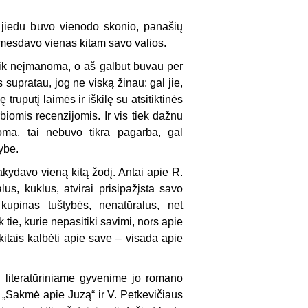
 jiedu buvo vienodo skonio, panašių
rimesdavo vienas kitam savo valios.
eik neįmanoma, o aš galbūt buvau per
 supratau, jog ne viską žinau: gal jie,
ę truputį laimės ir iškilę su atsitiktinės
iomis recenzijomis. Ir vis tiek dažnu
oma, tai nebuvo tikra pagarba, gal
ybe.
y­davo vieną kitą žodį. Antai apie R.
us, kuklus, atvirai prisipažįsta savo
kupinas tuštybės, nenatūralus, net
tie, kurie nepasitiki savimi, nors apie
itais kalbėti apie save – visada apie
 lite­ratūriniame gyvenime jo romano
o „Sakmė apie Juzą“ ir V. Petkevičiaus