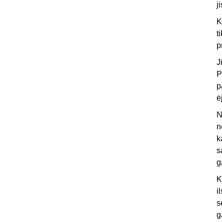
j
K
t
p
J
P
p
ė
N
n
k
s
g
K
i
s
g