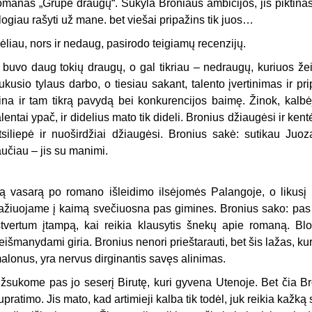
omanas „Grupė draugų“. Sukyla Broniaus ambicijos, jis piktinasi,
logiau rašyti už mane. bet viešai pripažins tik juos…
ėliau, nors ir nedaug, pasirodo teigiamų recenzijų.
r buvo daug tokių draugų, o gal tikriau – nedraugų, kuriuos žeid
rukusio tylaus darbo, o tiesiau sakant, talento įvertinimas ir p
ina ir tam tikrą pavydą bei konkurencijos baimę. Žinok, kalbėj
alentai ypač, ir didelius mato tik dideli. Bronius džiaugėsi ir ken
tsiliepė ir nuoširdžiai džiaugėsi. Bronius sakė: sutikau Juozą
aučiau – jis su manimi.
ą vasarą po romano išleidimo ilsėjomės Palangoje, o likusį l
ažiuojame į kaimą svečiuosna pas gimines. Bronius sako: pas ju
štver­tum įtampą, kai reikia klausytis šnekų apie romaną. Blo
eišmanydami giria. Bronius nenori prieštarauti, bet šis lažas, ku
alonus, yra nervus dirginantis savęs alinimas.
žsukome pas jo seserį Birutę, kuri gyvena Utenoje. Bet čia B
upratimo. Jis mato, kad artimieji kalba tik todėl, juk reikia kažką s