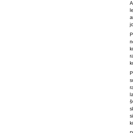
A
l
a
j
P
n
k
r
k
P
s
r
l
š
s
s
k