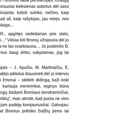
i“! Bronius labai persitempęs. Draugų
ikriausiai kiekvienas autorius dėl savo
rpsta: turbūt sutriko, nežino, kaip
kad aš, kaip rašytojas, jau miręs, nes
 staiga…
R., apgirtęs sėdėdamas prie stalo,
i…“ Vėliau kiti Bronių užsipuola dėl jo
čia ne tas svarbiausia… Jo pusbrolis B.
onius daug dirbo, sakydamas, jog tai
jais – J. Apučiu, M. Martinaičiu, E.
ėjo piktokai klausinėti dėl jo interviu
 žmonai – stebėti didingą, kaži koki
 kariauja menininkai, reginys būna
tikrųjų būdami Broniaus bendraminčiai,
otrūkių“, man atrodė, kad puola ne vien
ad jam padėję komjaunuoliai. Galvo­jau:
 Bronius pritrūko žodžių jiems tai