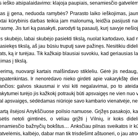
is ieško atsipalaidavimo: klajoja pa­upiais, senamiesčio gatvelėm
as jį gena, neduoda ramybės? Prarasto laiko ieškojimas, jaunys
iktai kūrybinis darbas teikia jam ma­lonumą, leidžia pasijusti n
rasmę. Jis turi ką pasakyti, parodyti tą pasaulį, kurį savyje nešioj
is skubėjo, labai skubėjo pasiekti tikslą, nuolat kartodavo, kad nor
asiekęs tikslą, aš jau būsiu truputį save pažinęs. Nesitikiu dide
ats, ką ir turėjau. Tik kažkaip blausiai suvokiu, kad geriausias l
jimas į tikslą.
erimą, nuovargi kartais malšindavo stikleliu. Gėrė jis nedaug
epatenkintas. Ir nenorėdavo nieko girdėti apie vakarykštę die
ančios: galvos skausmai ir visi kiti negalavimai, po to ateid
akytumei turėjo jis kažkokį potraukį būti apsvaigęs ne vien nuo 
al apsvaigęs, sėdė­damas niūrioje savo kambario vienatvėje, ne 
artą ilsėjosi Anykščiuose poilsio namuose. Grįžęs pasakojo, ka
lsėtis netoli gimtinės, o vėliau grįžti į Vilnių, ir koks di
enamiesčio bažnyčių bokštus… Anksčiau pilnas sveikatos ir k
atvelėmis, kalbėjo, dabar man tik trisdešimt aštuoneri, o jau at