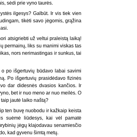
is, sėdi prie vyno taurės.
tės ilgesys? Galbūt. Ir vis tiek vien
audingam, tikėti savo jėgomis, grąžina
asi.
i atsigriebti už veltui praleistą laiką!
lių permainų, liks su manimi viskas tas
aikas, nors nerimastingas ir sunkus, tai
, o po išgertuvių būdavo labai savimi
ną. Po išgertuvių prasidėdavo fizinės
avo dar didesnės dvasios kančios. Ir
vyno, bet ir nuo meno ar nuo meilės. O
taip jautė laiko naštą?
ip ten buvę nuobodu ir kažkaip keista
delis suėmė liūdesys, kai vėl pamatė
ūrybinių jėgų klajodavau senamiesčio
rodo, kad gyvenu šimtą metų.