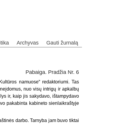
itika
Archyvas
Gauti žurnalą
Pabaiga. Pradžia Nr. 6
 „Kultūros namuose“ redaktoriumi. Tas
neįdomus, nuo visų intrigų ir apkalbų
mulys ir, kaip jis sakydavo, ištampydavo
vo pakabinta kabineto sienlaikraštyje
aštinės darbo. Tarnyba jam buvo tiktai