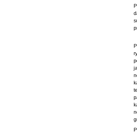
P
d
s
p
P
r
p
j
n
k
t
p
k
n
g
P