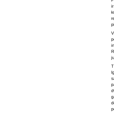
P
i
k
r
p
V
p
i
R
j
T
I
s
p
d
g
d
p