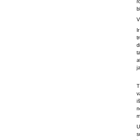
r
b
V
I
t
d
t
a
j
T
v
i
n
m
U
s