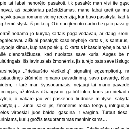
pie tai labai nenorėjo pasakoti, tik pasakė: man visi tie gąsd
engvai, aš pasidariau pažeidžiamas, mane labai greit galima i
nąsyk gavau romano vidinę recenziją, kur buvo pasakyta, kad ta
og žemė slysta iš po kojų, O ir nuo įtempto darbo be galo pavar
errašinėdama jo kūrybą kartais pagalvodavau, ar daug Bronius
egalėdavau aiškiai pasakyti: kasdienybėje kartais jis santūrus
ūryboje kilnus, kupinas polėkių. O kartais ir kasdienybėje būna kil­
ašė dienoraščiuose, kad nuolatos save kuria. Augęs be m
ultūringais, išsilavinusiais žmonėmis, jis turėjo pats save išsiugd
arsinešęs „Priešaušrio vieškelių“ signalinį egzempliorių, n
usijaudinęs žiūrinėjo romano pava­dinimą, savo pavardę, iš
aidėm, ir tarė man šypsodamasis: nejaugi tai mano pavardė
aimingas, užplūstas džiaugsmo, galbūt tokio, kuris jau niekad 
vytėjo, o vakare jau vėl paskendo liūdnose mintyse, saky
kaitytojų… Žinai, sakė jis, žmonėms reikia lengvų, intriguoja
ielos virpesiai juos baido, gąsdina ir vargina. Turbūt ti
ūriniams, kurių grožis tesuprantamas menininkams…