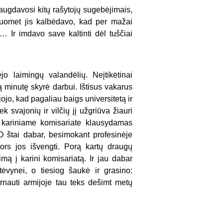
iaug­davosi kitų rašytojų sugebėjimais,
 Tuomet jis kalbėdavo, kad per mažai
Ir imdavo save kal­tinti dėl tuščiai
 laimin­gų valandėlių. Neįtikėtinai
ą minutę skyrė darbui. Ištisus vakarus
ojo, kad pagaliau baigs universitetą ir
ek svajonių ir vilčių jį užgriūva žiauri
 kariniame komisariate klausy­damas
O štai dabar, besimokant profesinėje
nors jos išvengti. Porą kartų draugų
ą į karini komisariatą. Ir jau dabar
ėvynei, o tiesiog šaukė ir grasino:
rnauti armijoje tau teks dešimt metų