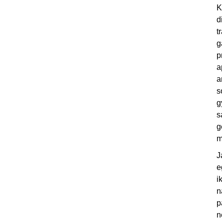
K
d
t
g
p
a
a
s
g
s
g
m
J
e
i
n
p
n