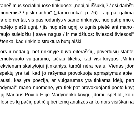
ranešimus socialiniuose tinkluose: „nebijai iššūkių? / esi darbšt
monėmis? / pisk nachui“ („darbo rinka“, p. 76). Taip pat galima
ra elementai, vis pasirodantys visame rinkinyje, nuo pat pirmo 
radėjo piešti ugnį, / jis nupiešė ugnį, o ugnis piešė ant mano od
raujo suleidžiu į save nagus / ir meldžiuos: šviesos! šviesos!“
žtenka, kad rinkinio struktūra būtų aiški.
ors ir nedaug, bet rinkinyje buvo eilėraščių, privertusių stabte
emotyvuoto vulgarumo, tačiau tikėtis, kad visi knygos „Mirtin
iekvienam skaitytojui įtinkantys, turbūt nėra realu. Vienas į
spektų yra tai, kad jo rašymas provokuoja apmąstymus apie kūr
lausti, kas yra poezija, ar vulgarumas yra tinkama idėjų pert
rodymai“, mano nuomone, yra tiek pat provokuojanti poeto knyg
rijų Mariaus Povilo Elijo Martynenko knygų įdomu spėlioti, ko iš
ilesnės tų pačių patirčių bei temų analizės ar ko nors visiškai na