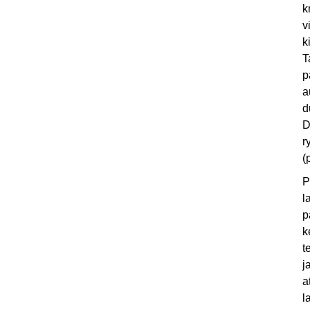
k
v
k
T
p
a
d
D
r
(
P
l
p
k
t
j
a
l