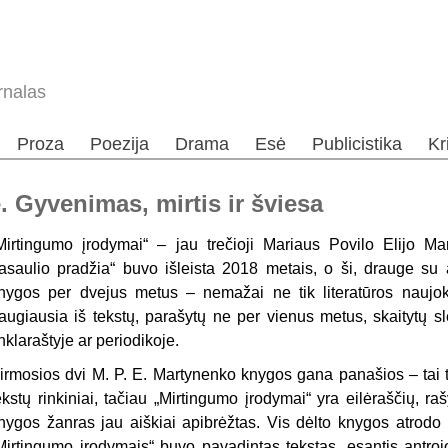
rnalas
Proza
Poezija
Drama
Esė
Publicistika
Kr
. Gyvenimas, mirtis ir šviesa
Mirtingumo įrodymai“ – jau trečioji Mariaus Povilo Elijo M
asaulio pradžia“ buvo išleista 2018 metais, o ši, drauge su a
nygos per dvejus metus – nemažai ne tik literatūros naujoku
augiausia iš tekstų, parašytų ne per vienus metus, skaitytų s
inklaraštyje ar periodikoje.
irmosios dvi M. P. E. Martynenko knygos gana panašios – tai t
ekstų rinkiniai, tačiau „Mirtingumo įrodymai“ yra eilėraščių, r
nygos žanras jau aiškiai apibrėžtas. Vis dėlto knygos atrodo p
Mirtingumo įrodymais“ buvo pavadintas tekstas, esantis antroj