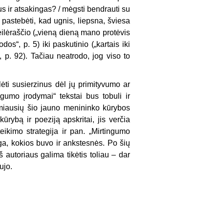
us ir atsakingas? / mėgsti bendrauti su
 pastebėti, kad ugnis, liepsna, šviesa
eilėraščio („vieną dieną mano protėvis
os“, p. 5) iki paskutinio („kartais iki
, p. 92). Tačiau neatrodo, jog viso to
lėti susierzinus dėl jų primityvumo ar
gumo įrodymai“ tekstai bus tobuli ir
domiausių šio jauno menininko kūrybos
ybą ir poeziją apskritai, jis verčia
eikimo strategija ir pan. „Mirtingumo
a, kokios buvo ir ankstesnės. Po šių
 autoriaus galima tikėtis toliau – dar
ujo.