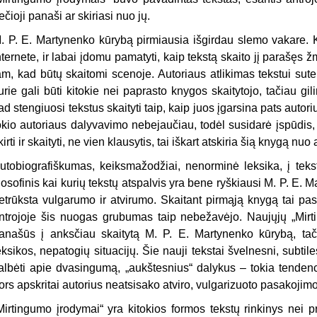
rečioji panaši ar skiriasi nuo jų.
. P. E. Martynenko kūrybą pirmiausia išgirdau slemo vakare. K
nternete, ir labai įdomu pamatyti, kaip tekstą skaito jį parašęs žm
am, kad būtų skaitomi scenoje. Autoriaus atlikimas tekstui sutei
urie gali būti kitokie nei paprasto knygos skaitytojo, tačiau g
ad stengiuosi tekstus skaityti taip, kaip juos įgarsina pats aut
okio autoriaus dalyvavimo nebejaučiau, todėl susidarė įspūdis,
kirti ir skaityti, ne vien klausytis, tai iškart atskiria šią knygą nuo
utobiografiškumas, keiksmažodžiai, nenorminė leksika, į tekstu
ilosofinis kai kurių tekstų atspalvis yra bene ryškiausi M. P. E.
etrūksta vulgarumo ir atvirumo. Skaitant pirmąją knygą tai pas
ntrojoje šis nuogas grubumas taip nebežavėjo. Naujųjų „Mirt
anašūs į anksčiau skaitytą M. P. E. Martynenko kūrybą, ta
eksikos, nepatogių situacijų. Šie nauji tekstai švelnesni, subtile
albėti apie dvasingumą, „aukštesnius“ dalykus – tokia tendenc
ors apskritai autorius neatsisako atviro, vulgarizuoto pasakoji
Mirtingumo įrodymai“ yra kitokios formos tekstų rinkinys nei p