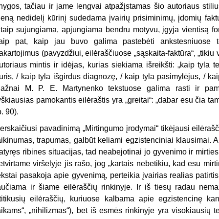
nygos, tačiau ir jame lengvai atpažįstamas šio autoriaus stili
ieną nedidelį kūrinį sudedama įvairių prisiminimų, įdomių fakt
itaip sujungiama, apjungiama bendru motyvu, įgyja vientisą for
aip pat, kaip jau buvo galima pastebėti ankstesniuose t
akartojimus (pavyzdžiui, eilėraščiuose „sąskaita-faktūra“, „tikiu v
utoriaus mintis ir idėjas, kurias siekiama išreikšti: „kaip tyla t
uris, / kaip tyla išgirdus diagnozę, / kaip tyla pasimylėjus, / kaip
ažnai M. P. E. Martynenko tekstuose galima rasti ir pa
yškiausias pamokantis eilėraštis yra „greitai“: „dabar esu čia tam
p. 90).
erskaičiusi pavadinimą „Mirtingumo įrodymai“ tikėjausi eilėra
aikinumas, trapumas, galbūt keliami egzistenciniai klausimai. Au
atyręs ribines situacijas, tad neabejotinai jo gyvenimo ir mirtie
etvirtame viršelyje jis rašo, jog „kartais nebetikiu, kad esu mi
ekstai pasakoja apie gyvenimą, perteikia įvairias realias patirtis
aučiama ir šiame eilėraščių rinkinyje. Ir iš tiesų radau nem
titikusių eilėraščių, kuriuose kalbama apie egzistencinę kanč
aikams“, „nihilizmas“), bet iš esmės rinkinyje yra visokiausių 