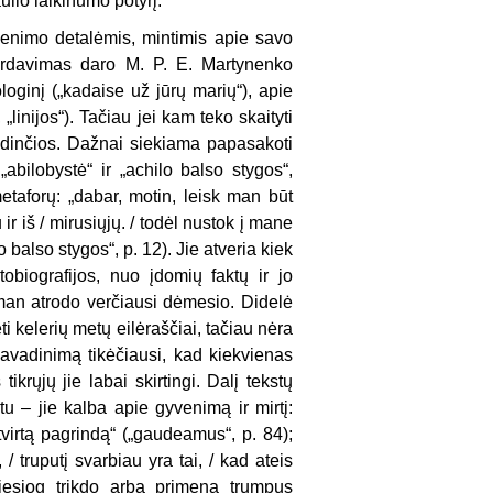
lio laikinumo potyrį.
venimo detalėmis, mintimis apie savo
perdavimas daro M. P. E. Martynenko
loginį („kadaise už jūrų marių“), apie
„linijos“). Tačiau jei kam teko skaityti
idinčios. Dažnai siekiama papasakoti
„abilobystė“ ir „achilo balso stygos“,
taforų: „dabar, motin, leisk man būt
 ir iš / mirusiųjų. / todėl nustok į mane
o balso stygos“, p. 12). Jie atveria kiek
obiografijos, nuo įdomių faktų ir jo
 man atrodo verčiausi dėmesio. Didelė
i kelerių metų eilėraščiai, tačiau nėra
pavadinimą tikėčiausi, kad kiekvienas
ikrųjų jie labai skirtingi. Dalį tekstų
 – jie kalba apie gyvenimą ir mirtį:
 tvirtą pagrindą“ („gaudeamus“, p. 84);
 / truputį svarbiau yra tai, / kad ateis
 tiesiog trikdo arba primena trumpus