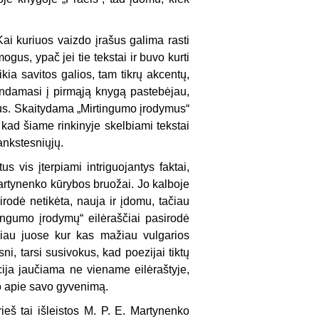
ai kuriuos vaizdo įrašus galima rasti
ogus, ypač jei tie tekstai ir buvo kurti
kia savitos galios, tam tikrų akcentų,
ilindamasi į pirmąją knygą pastebėjau,
orius. Skaitydama „Mirtingumo įrodymus“
 kad šiame rinkinyje skelbiami tekstai
 ankstesniųjų.
s vis įterpiami intriguojantys faktai,
 Martynenko kūrybos bruožai. Jo kalboje
irodė netikėta, nauja ir įdomu, tačiau
ingumo įrodymų“ eilėraščiai pasirodė
čiau juose kur kas mažiau vulgarios
sni, tarsi susivokus, kad poezijai tiktų
ija jaučiama ne viename eilėraštyje,
mo apie savo gyvenimą.
rieš tai išleistos M. P. E. Martynenko