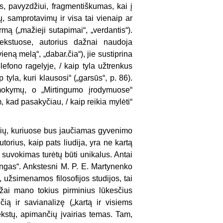
us, pavyzdžiui, fragmentiškumas, kai į
ų, samprotavimų ir visa tai vienaip ar
mą („mažieji sutapimai“, „verdantis“).
ekstuose, autorius dažnai naudoja
ieną melą“, „dabar.čia“), jie sustiprina
elefono ragelyje, / kaip tyla užtrenkus
 tyla, kuri klausosi“ („garsūs“, p. 86).
mokymų, o „Mirtingumo įrodymuose“
, kad pasakyčiau, / kaip reikia mylėti“
ščių, kuriuose bus jaučiamas gyvenimo
torius, kaip pats liudija, yra ne kartą
s suvokimas turėtų būti unikalus. Antai
rtingas“. Ankstesni M. P. E. Martynenko
, užsimenamos filosofijos studijos, tai
ažai mano tokius pirminius lūkesčius
ią ir savianalizę („kartą ir visiems
tekstų, apimančių įvairias temas. Tam,