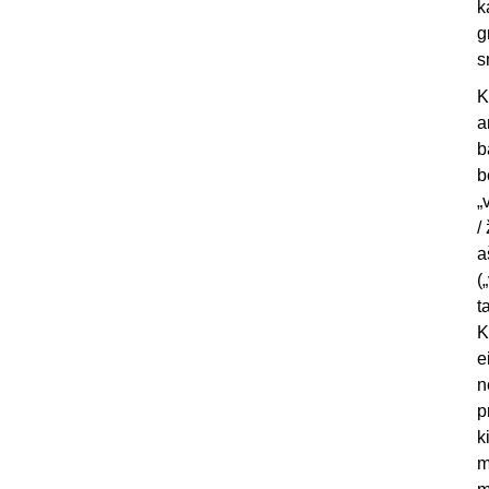
k
g
s
K
a
b
b
„
/
a
(
t
K
e
n
p
k
m