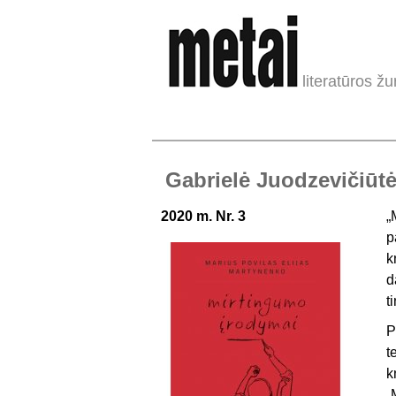
literatūros žu
Gabrielė Juodzevičiūtė
2020 m. Nr. 3
„
p
k
d
t
P
t
k
„