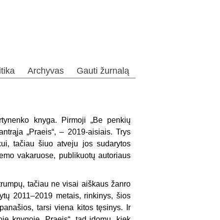
itika
Archyvas
Gauti žurnalą
artynenko knyga. Pirmoji „Be penkių
ntrąja „Praeis“, – 2019-aisiais. Trys
i, tačiau šiuo atveju jos sudarytos
lemo vakaruose, publikuotų autoriaus
rumpų, tačiau ne visai aiškaus žanro
ašytų 2011–2019 metais, rinkinys, šios
anašios, tarsi viena kitos tęsinys. Ir
oje knygoje „Praeis“, tad įdomu, kiek