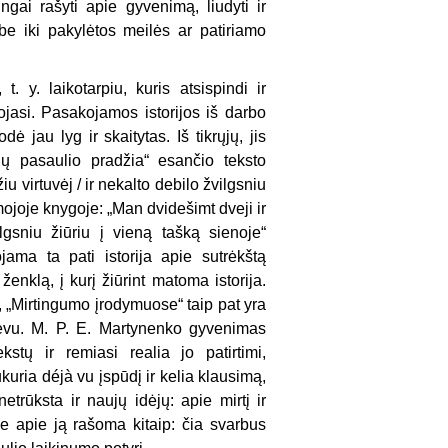
ingai rašyti apie gyvenimą, liudyti ir
be iki pakylėtos meilės ar patiriamo
. y. laikotarpiu, kuris atsispindi ir
jasi. Pasakojamos istorijos iš darbo
ė jau lyg ir skaitytas. Iš tikrųjų, jis
ų pasaulio pradžia“ esančio teksto
 virtuvėj / ir nekalto debilo žvilgsniu
irmojoje knygoje: „Man dvidešimt dveji ir
sniu žiūriu į vieną tašką sienoje“
ojama ta pati istorija apie sutrėkštą
ženklą, į kurį žiūrint matoma istorija.
, „Mirtingumo įrodymuose“ taip pat yra
 tėvu. M. P. E. Martynenko gyvenimas
kstų ir remiasi realia jo patirtimi,
kuria déjà vu įspūdį ir kelia klausimą,
etrūksta ir naujų idėjų: apie mirtį ir
je apie ją rašoma kitaip: čia svarbus