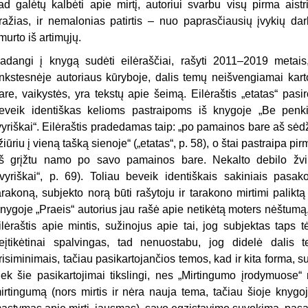
ad galėtų kalbėti apie mirtį, autoriui svarbu visų pirma aistr
ražias, ir nemalonias patirtis – nuo paprasčiausių įvykių dar
murto iš artimųjų.
adangi į knygą sudėti eilėraščiai, rašyti 2011–2019 metais, t
nkstesnėje autoriaus kūryboje, dalis temų neišvengiamai karto
are, vaikystės, yra tekstų apie šeimą. Eilėraštis „etatas“ pasirod
eveik identiškas kelioms pastraipoms iš knygoje „Be penki
vyriškai“. Eilėraštis pradedamas taip: „po pamainos bare aš sėdžiu
 žiūriu į vieną tašką sienoje“ („etatas“, p. 58), o štai pastraipa p
š grįžtu namo po savo pamainos bare. Nekalto debilo žvilg
„vyriškai“, p. 69). Toliau beveik identiškais sakiniais pasak
arakoną, subjekto norą būti rašytoju ir tarakono mirtimi paliktą 
nygoje „Praeis“ autorius jau rašė apie netikėtą moters nėštumą
ilėraštis apie mintis, sužinojus apie tai, jog subjektas taps
eįtikėtinai spalvingas, tad nenuostabu, jog didelė dalis te
risiminimais, tačiau pasikartojančios temos, kad ir kita forma, su
iek šie pasikartojimai tikslingi, nes „Mirtingumo įrodymuose“ n
irtingumą (nors mirtis ir nėra nauja tema, tačiau šioje knygo