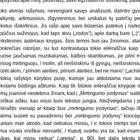
ąstymas apie mirtį, jausmas), savo egzistavimo suvokimą, pasau
oks atviras rašymas, nevengiant savęs analizuoti, dalintis gy
aikystę, artimuosius, išgyvenimus bei unikalus tų patirčių 
ekstus išskirtinius. Jis rašo apie savo būsenas patekus į narko
ojūčius sužinojus, kad taps tėvu („rodos“), apie darbą bare („:)“, 
nkstesnes autoriaus knygas, šios temos bus jau žinomos, ata
onkrečias istorijas, su tuo kontrastuoja tokie eilėraščiai kaip 
iuose jaučiamas muzikalumas, kalbos skambumas, jie pilni me
iesiog mirtinguoju, / motin, aš neišsiskiriu iš gyvųjų, neišsiskirsiu
iūrėt akim, / pilnom ateities, pilnom ateities, bet ne mano“ („achil
itokią rašytojo kūrybos pusę, kurioje jau atitolstama nuo aut
ekstams būdingo aštrumo. Kaip tik šitokie eilėraščiai knygoje
emų įvairovė nestebina žinant, kad į „Mirtingumo įrodymus“ sudėt
isiškai aišku, kas visus tuos tekstus jungia. Atsižvelgdama į 
ilėraštis vienaip ar kitaip bus „mirtingumo įrodymas“, tačiau iš t
alima susieti su pavadinimu bei „mirtingumo įrodymų“ konceptu
kartais man atrodo, kad netrukus mirsiu, / ir tokios mintys turi
visa visata visiškai nesvarbi, / truputį svarbu yra tai, kad esam,
aikas, kai mūsų nebus“ („greitai“, p. 90), bet dalis tekstų