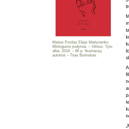
t
M
i
t
k
Marius Povilas Elijas Martynenko.
k
Mirtingumo įrodymai. – Vilnius: Tyto
t
alba, 2019. – 96 p. Iliustracijų
autorius – Titas Burinskas.
s
A
f
n
a
p
l
k
n
„