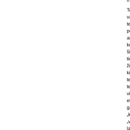
m
T
v
t
p
a
k
š
t
ž
k
t
t
v
e
g
„
„
l