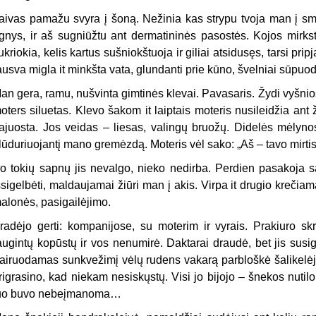
aivas pamažu svyra į šoną. Nežinia kas strypu tvoja man į smil
gnys, ir aš sugniūžtu ant dermatininės pasostės. Kojos mirksta
ukriokia, kelis kartus sušniokštuoja ir giliai atsidusęs, tarsi pr
ausva migla it minkšta vata, glundanti prie kūno, švelniai sūpu
an gera, ramu, nušvinta gimtinės klevai. Pavasaris. Žydi vyšnio
oters siluetas. Klevo šakom it laiptais moteris nusileidžia ant
ajuosta. Jos veidas – liesas, valingų bruožų. Didelės mėlynos
lūduriuojantį mano gremėzdą. Moteris vėl sako: „Aš – tavo mirt
o tokių sapnų jis nevalgo, nieko nedirba. Perdien pasakoja 
šsigelbėti, maldaujamai žiūri man į akis. Virpa it drugio krečia
alonės, pasigailėjimo.
radėjo gerti: kompanijose, su moterim ir vyrais. Prakiuro sk
augintų kopūstų ir vos nenumirė. Daktarai draudė, bet jis susig
airuodamas sunkvežimį vėlų rudens vakarą parbloškė šalikelėj 
rigrasino, kad niekam nesiskųstų. Visi jo bijojo – šnekos nutil
uo buvo nebeįmanoma…