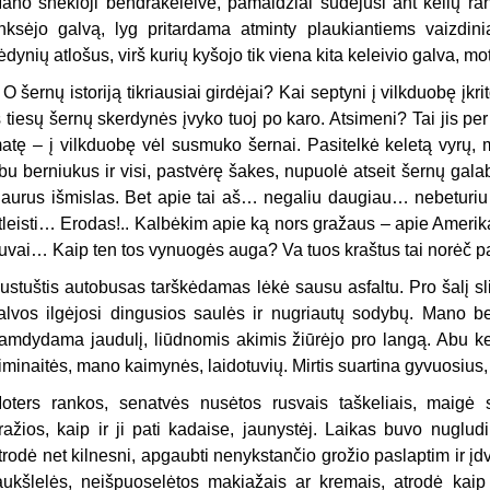
ano šnekioji bendrakeleivė, pamaldžiai sudėjusi ant kelių ran
inksėjo galvą, lyg pritardama atminty plaukiantiems vaizdinia
ėdynių atlošus, virš kurių kyšojo tik viena kita keleivio galva, mo
 O šernų istoriją tikriausiai girdėjai? Kai septyni į vilkduobę įk
š tiesų šernų skerdynės įvyko tuoj po karo. Atsimeni? Tai jis pe
atę – į vilkduobę vėl susmuko šernai. Pasitelkė keletą vyrų, 
bu berniukus ir visi, pastvėrę šakes, nupuolė atseit šernų galaby
iaurus išmislas. Bet apie tai aš… negaliu daugiau… nebeturi
tleisti… Erodas!.. Kalbėkim apie ką nors gražaus – apie Amerik
uvai… Kaip ten tos vynuogės auga? Va tuos kraštus tai norėč 
ustuštis autobusas tarškėdamas lėkė sausu asfaltu. Pro šalį slin
alvos ilgėjosi dingusios saulės ir nugriautų sodybų. Mano be
ramdydama jaudulį, liūdnomis akimis žiūrėjo pro langą. Abu kel
iminaitės, mano kaimynės, laidotuvių. Mirtis suartina gyvuosius, 
oters rankos, senatvės nusėtos rusvais taškeliais, maigė s
ražios, kaip ir ji pati kadaise, jaunystėj. Laikas buvo nuglud
trodė net kilnesni, apgaubti nenykstančio grožio paslaptim ir įd
aukšlelės, neišpuoselėtos makiažais ar kremais, atrodė kaip s