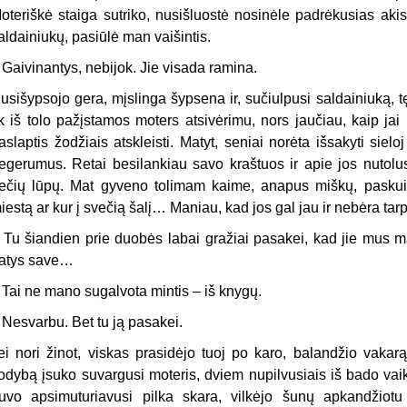
oteriškė staiga sutriko, nusišluostė nosinėle padrėkusias akis ir,
aldainiukų, pasiūlė man vaišintis.
 Gaivinantys, nebijok. Jie visada ramina.
usišypsojo gera, mįslinga šypsena ir, sučiulpusi saldainiuką, tę
ik iš tolo pažįstamos moters atsivėrimu, nors jaučiau, kaip ja
aslaptis žodžiais atskleisti. Matyt, seniai norėta išsakyti sie
egerumus. Retai besilankiau savo kraštuos ir apie jos nutolus
rečių lūpų. Mat gyveno tolimam kaime, anapus miškų, paskui v
iestą ar kur į svečią šalį… Maniau, kad jos gal jau ir nebėra tar
 Tu šiandien prie duobės labai gražiai pasakei, kad jie mus m
atys save…
 Tai ne mano sugalvota mintis – iš knygų.
 Nesvarbu. Bet tu ją pasakei.
ei nori žinot, viskas prasidėjo tuoj po karo, balandžio vakar
odybą įsuko suvargusi moteris, dviem nupilvusiais iš bado vaik
uvo apsimuturiavusi pilka skara, vilkėjo šunų apkandžiotu