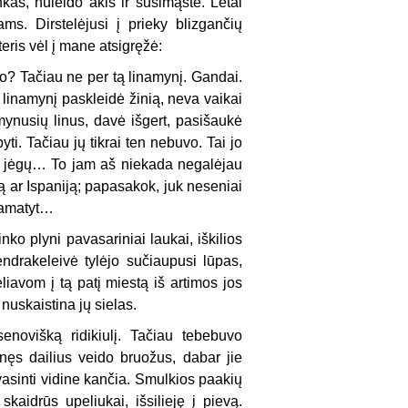
kas, nuleido akis ir susimąstė. Lėtai
ms. Dirstelėjusi į prieky blizgančių
teris vėl į mane atsigręžė:
rito? Tačiau ne per tą linamynį. Gandai.
r linamynį paskleidė žinią, neva vaikai
mynusių linus, davė išgert, pasišaukė
ti. Tačiau jų tikrai ten nebuvo. Tai jo
u jėgų… To jam aš niekada negalėjau
ą ar Ispaniją; papasakok, juk neseniai
pamatyt…
ko plyni pavasariniai laukai, iškilios
ndrakeleivė tylėjo sučiaupusi lūpas,
iavom į tą patį miestą iš artimos jos
nuskaistina jų sielas.
enovišką ridikiulį. Tačiau tebebuvo
inęs dailius veido bruožus, dabar jie
vasinti vidine kančia. Smulkios paakių
kaidrūs upeliukai, išsilieję į pievą.