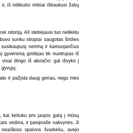
 iš ridikiulio mitriai ištraukusi žalių
sė istoriją. Aš stebėjausi tuo netikėtu
i buvo sunku stropiai saugotas širdies
loj susikaupusį nerimą ir kamuojančius
į gyvenimą girdėjau tik nuotrupas iš
isai dingo iš akiračio: gal išvyko į
p gyvųjų.
ato ir pažįsta daug geriau, negu mes
ą, kai keliuku pro jaujos galą į mūsų
ais vedina, ir pasiprašė nakvynės. Ji
 neaiškios spalvos švarkeliu, avėjo