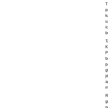
T
p
k
u
i
b
T
K
P
b
p
g
į
a
m
R
g
n