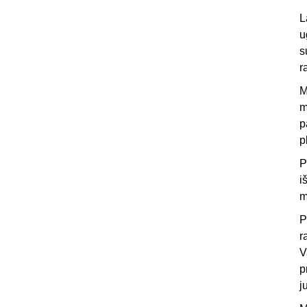
L
u
s
r
M
m
p
p
P
i
m
P
r
V
p
j