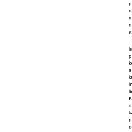
p
n
m
n
a
J
l
p
k
a
k
i
l
K
o
k
p
p