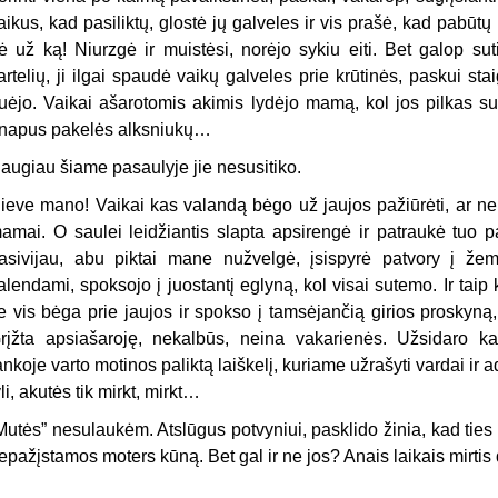
aikus, kad pasiliktų, glostė jų galveles ir vis prašė, kad pabūtų 
ė už ką! Niurzgė ir muistėsi, norėjo sykiu eiti. Bet galop su
artelių, ji ilgai spaudė vaikų galveles prie krūtinės, paskui s
uėjo. Vaikai ašarotomis akimis lydėjo mamą, kol jos pilkas su
napus pakelės alksniukų…
augiau šiame pasaulyje jie nesusitiko.
ieve mano! Vaikai kas valandą bėgo už jaujos pažiūrėti, ar ne
amai. O saulei leidžiantis slapta apsirengė ir patraukė tuo p
asivijau, abu piktai mane nužvelgė, įsispyrė patvory į žem
alendami, spoksojo į juostantį eglyną, kol visai sutemo. Ir taip k
ie vis bėga prie jaujos ir spokso į tamsėjančią girios proskyną,
rįžta apsiašaroję, nekalbūs, neina vakarienės. Užsidaro ka
ankoje varto motinos paliktą laiškelį, kuriame užrašyti vardai ir a
yli, akutės tik mirkt, mirkt…
Mutės” nesulaukėm. Atslūgus potvyniui, pasklido žinia, kad tie
epažįstamos moters kūną. Bet gal ir ne jos? Anais laikais mirti