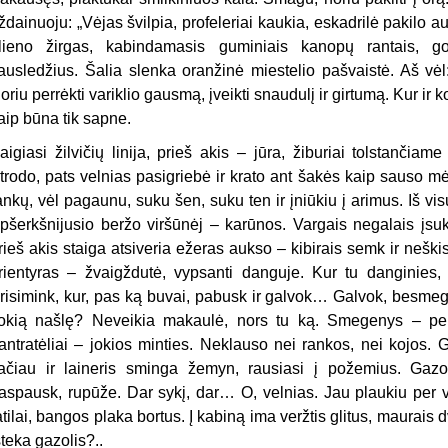
ždainuoju: „Vėjas švilpia, profeleriai kaukia, eskadrilė pakilo a
lieno žirgas, kabindamasis guminiais kanopų rantais, go
ausledžius. Šalia slenka oranžinė miestelio pašvaistė. Aš vėl:
oriu perrėkti variklio gausmą, įveikti snaudulį ir girtumą. Kur ir
aip būna tik sapne.
aigiasi žilvičių linija, prieš akis – jūra, žiburiai tolstančiam
trodo, pats velnias pasigriebė ir krato ant šakės kaip sauso mė
ankų, vėl pagaunu, suku šen, suku ten ir įniūkiu į arimus. Iš vis
pšerkšnijusio beržo viršūnėj – karūnos. Vargais negalais įsuku
rieš akis staiga atsiveria ežeras aukso – kibirais semk ir neški
rientyras – žvaigždutė, vypsanti danguje. Kur tu danginies,
risimink, kur, pas ką buvai, pabusk ir galvok… Galvok, besmege
okią našlę? Neveikia makaulė, nors tu ką. Smegenys – perk
antratėliai – jokios minties. Neklauso nei rankos, nei kojos. 
ačiau ir laineris sminga žemyn, rausiasi į požemius. Gaz
aspausk, rupūže. Dar sykį, dar… O, velnias. Jau plaukiu per v
atilai, bangos plaka bortus. Į kabiną ima veržtis glitus, maurais 
šteka gazolis?..