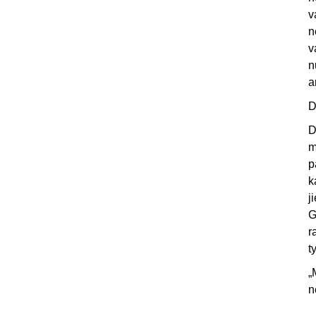
v
n
v
n
a
D
D
m
p
k
j
G
r
t
„
n