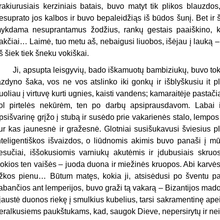
rakiurusiais kerziniais batais, buvo matyt tik plikos blauzdos
esuprato jos kalbos ir buvo bepaleidžiąs iš būdos šunį. Bet ir š
ykdama nesuprantamus žodžius, rankų gestais paaiškino, kad
akčiai… Laimė, tuo metu aš, nebaigusi liuobos, išėjau į lauką – 
š šiek tiek šneku vokiškai.
i, apsupta leisgyvių, bado iškamuotų bambiziukų, buvo tok
azdyno šaka, vos ne vos atslinko iki gonkų ir išblyškusiu it 
uoliau į virtuvę kurti ugnies, kaisti vandens; kamaraitėje pastač
ol pirtelės nekūrėm, ten po darbų apsiprausdavom. Labai i
psišvarinę grįžo į stubą ir susėdo prie vakarienės stalo, lempos
ur kas jaunesnė ir gražesnė. Glotniai susišukavusi šviesius p
nteligentiškos išvaizdos, o liūdnomis akimis buvo panaši į mū
iesučiai, iššokusiomis varniukų akutėmis ir įdubusiais skruos
okios ten vaišės – juoda duona ir miežinės kruopos. Abi karvės
žkos pienu… Būtum matęs, kokia ji, atsisėdusi po šventu pav
abančios ant lemperijos, buvo graži tą vakarą – Bizantijos madon
jaustė duonos riekę į smulkius kubelius, tarsi sakramentinę apei
eralkusiems paukštukams, kad, saugok Dieve, nepersirytų ir nei