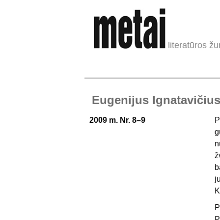
literatūros žu
Eugenijus Ignatavičius
2009 m. Nr. 8–9
P
g
n
ž
b
j
K
P
P