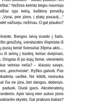
ukštai.“ Nežinia kelintu bėgiu riaumoja
džiai ryja kelią, traškina provėžų
 „Vyrai, prie jūros, į platų pasaulį…“
 kodėl važiuoju, nežinau. O gal plaukiu?
e krante. Bangos laivą svaido į šalis.
šlo gniužulą, vairalazdės išsprūsta iš
ų pusių keisti šviesuliai žilpina akis…
 iš arimų į kastinį, kelias dvejinasi,
s. Dingsta iš po kojų žemė, vienintelis
 kur velnias neša? – klausiu savęs.
ni, „prochvoste“. Ryžkis galvoti. Pas
aitinta varškė. Nė klibšt, nesisuka
Gal čia ne jūra, bet dangus, debesys.
o paduok. Duok gazo. Akceleratorių
andenis. Apie laivą vien aukso jūros
dvokiantis skystis. Gal prakiuro bakas?