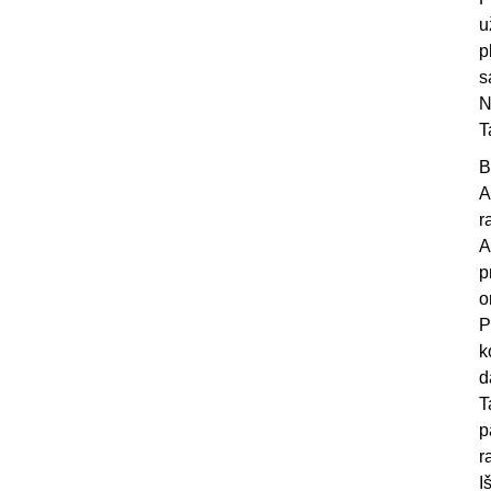
u
p
s
N
T
B
A
r
A
p
o
P
k
d
T
p
r
I