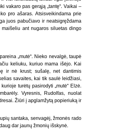
iki vakaro pas gerąją „tantę“. Vaikai –
tiko pro ašaras. Atsisveikindama prie
taiga juos pabučiavo ir neatsigręždama
 maišeliu ant nugaros siluetas dingo
pareina „mutė“. Nieko nevalgė, taupė
ačiu keliuku, kuriuo mama išėjo. Kai
ę ir nė krust; sušalę, net dantimis
elias savaites, kai tik saulė leidžiasi,
 kurioje turėtų pasirodyti „mutė“ Elzė.
mbarėly. Vyresnis, Rudolfas, nuolat
dresai. Žiūri į apglamžytą popieriuką ir
s upių santaka, senvagėj, žmonės rado
s daug dar jaunų žmonių išskynė.