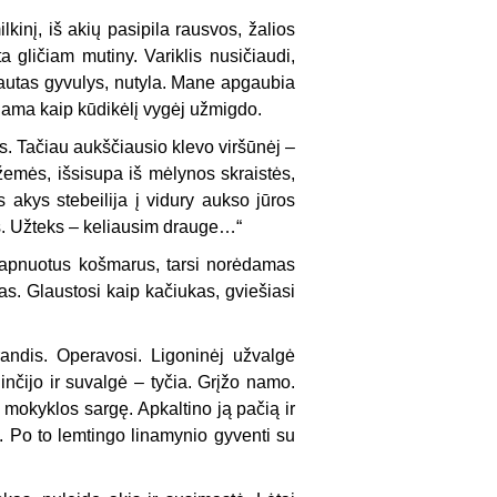
kinį, iš akių pasipila rausvos, žalios
 gličiam mutiny. Variklis nusičiaudi,
ipjautas gyvulys, nutyla. Mane apgaubia
odama kaip kūdikėlį vygėj užmigdo.
s. Tačiau aukščiausio klevo viršūnėj –
 žemės, išsisupa iš mėlynos skraistės,
 akys stebeilija į vidury aukso jūros
is. Užteks – keliausim drauge…“
sapnuotus košmarus, tarsi norėdamas
mas. Glaustosi kaip kačiukas, gviešiasi
randis. Operavosi. Ligoninėj užvalgė
inčijo ir suvalgė – tyčia. Grįžo namo.
mokyklos sargę. Apkaltino ją pačią ir
o. Po to lemtingo linamynio gyventi su