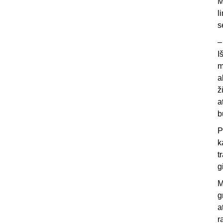
M
l
s
–
I
m
a
ž
a
b
P
k
t
g
M
g
a
r