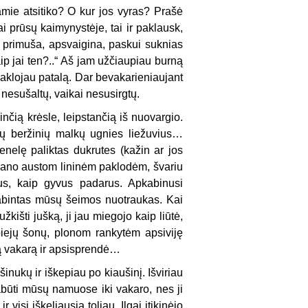
namie atsitiko? O kur jos vyras? Prašė
ai prūsų kaimynystėje, tai ir paklausk,
ny primuša, apsvaigina, paskui suknias
ip jai ten?..“ Aš jam užčiaupiau burną
 Paklojau patalą. Dar bevakarieniaujant
 nesušaltų, vaikai nesusirgtų.
nčią krėsle, leipstančią iš nuovargio.
ių beržinių malkų ugnies liežuvius…
nelę paliktas dukrutes (kažin ar jos
i mano austom lininėm paklodėm, švariu
alus, kaip gyvus padarus. Apkabinusi
kabintas mūsų šeimos nuotraukas. Kai
žkišti jušką, ji jau miegojo kaip liūtė,
biejų šonų, plonom rankytėm apsiviję
 tą vakarą ir apsisprendė…
nukų ir iškepiau po kiaušinį. Išviriau
pabūti mūsų namuose iki vakaro, nes ji
 visi iškeliausią toliau. Ilgai įtikinėjo