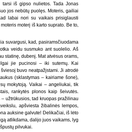
, tarsi iš gipso nulietos. Tada Jonas
uo jos nebūtų puolęs. Moteris, gailiai
 labai nori su vaikais prisiglausti
moteris moterį iš karto suprato. Be to,
ia suvargusi, kad, pasiramsčiuodama
plotka veidu susmuko ant suolelio. Aš
iau statinę, dubenį. Mat atvėsus orams,
lgai jie pucinosi – iki sutemų. Kai
 šviesoj buvo neatpažįstami. Ji atrodė
laukus (sklastymas – kairiame šone),
sų mokytoją. Vaikai – angeliukai, tik
tais, rankytės plonos kaip šeivutės.
 – užtrūkusios, tad kruopas pražilinau
eikslu, apšviesta žibalinės lempos,
a auksine galvute! Delikačiai, iš lėto
gą atlikdama, dalijo juos vaikams, lyg
špustų pilvukai.