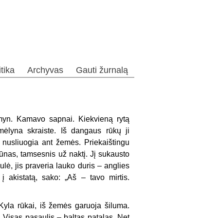
itika
Archyvas
Gauti žurnalą
myn. Kamavo sapnai. Kiekvieną rytą
mėlyna skraiste. Iš dangaus rūkų ji
s nusliuogia ant žemės. Priekaištingu
 kūnas, tamsesnis už naktį. Jį sukausto
lė, jis praveria lauko duris – anglies
 akistatą, sako: „Aš – tavo mirtis.
Kyla rūkai, iš žemės garuoja šiluma.
. Visas pasaulis – baltas patalas. Net