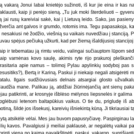
ą vakarą Jonui labai knietėjo sužinoti, iš kur jie eina ir kas 
aklausti, kaip ji perėjo sieną. „Tu juk moki šterdeliuoti – gyven
ą jai rusų kareiviai sakė, kai į Lietuvą leido. Sako, jas pasie
žverčia ant galvos ir grumdo, rotomis ima. Tegu papasakoja, ka
r, nesakiusi nė žodžio, viešnią su vaikais nuvedžiau į stanciją.
uvau spėjus pečiuką užkurti, kad per žiemą išaldijusioj stancijoj
aip ir tebematau ją rimtu veidu, valingai sučiauptom lūpom sėdi
aip varnėnas kovo saulę, akimis ryte rijo prakuroj pleškanč
rasitaria apie namus – tolimoj Pylau apylinkių sodyboj pas se
esusitiks?), Bertą ir Kariną. Paskui ji niekaip negali atsigėrėt
atalu. Ilgais sudžiūvusiais delnais atsargiai glosto užvalk
laudžia mane. Palikau ją, atidžiai žiūrinėjančią ant sienų pa
ėjau patikrinti, ar krosnyje išblėso mėlynos liepsnelės ir galima u
pglėbusi letenom baltapūkius vaikus. O tie du, prigludę iš a
otiną, šildė jos išsekusį, kareivių išniekintą kūną. Ji tikriausiai
ytą atsikėlė vėlai. Mes jau buvom papusryčiavę. Paspirginau laši
ilių kavos. Pavalgiusi ji meiliai paklausė, ar negalėtų vaikai 
orinti viena po kaimą pavaikštinėti, paskui, vakarop, sugrįšianti ir