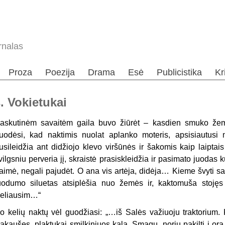
rnalas
Proza
Poezija
Drama
Esė
Publicistika
Kr
. Vokietukai
askutinėm savaitėm gaila buvo žiūrėt – kasdien smuko že
uodėsi, kad naktimis nuolat aplanko moteris, apsisiautusi 
usileidžia ant didžiojo klevo viršūnės ir šakomis kaip laiptai
vilgsniu perveria jį, skraistė prasiskleidžia ir pasimato juodas
aimė, negali pajudėt. O ana vis artėja, didėja… Kieme švyti sau
uodumo siluetas atsiplėšia nuo žemės ir, kaktomuša stojęs į
eliausim…“
o kelių naktų vėl guodžiasi: „…iš Salės važiuoju traktorium. 
akaušęs, plaktukai smilkiniuos kala. Smagu, noriu pakilti į orą