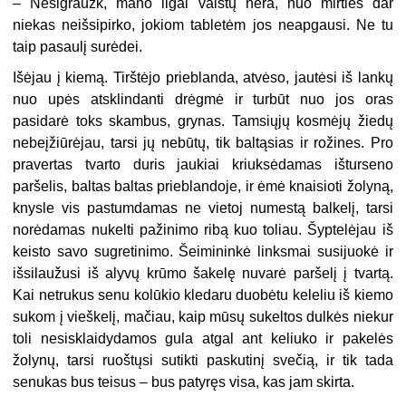
– Nesigraužk, mano ligai vaistų nėra, nuo mirties dar
niekas neišsipirko, jokiom tabletėm jos neapgausi. Ne tu
taip pasaulį surėdei.
Išėjau į kiemą. Tirštėjo prieblanda, atvėso, jautėsi iš lankų
nuo upės atsklindanti drėgmė ir turbūt nuo jos oras
pasidarė toks skambus, grynas. Tamsiųjų kosmėjų žiedų
nebeįžiūrėjau, tarsi jų nebūtų, tik baltąsias ir rožines. Pro
pravertas tvarto duris jaukiai kriuksėdamas išturseno
paršelis, baltas baltas prieblandoje, ir ėmė knaisioti žolyną,
knysle vis pastumdamas ne vietoj numestą balkelį, tarsi
norėdamas nukelti pažinimo ribą kuo toliau. Šyptelėjau iš
keisto savo sugretinimo. Šeimininkė linksmai susijuokė ir
išsilaužusi iš alyvų krūmo šakelę nuvarė paršelį į tvartą.
Kai netrukus senu kolūkio kledaru duobėtu keleliu iš kiemo
sukom į vieškelį, mačiau, kaip mūsų sukeltos dulkės niekur
toli nesisklaidydamos gula atgal ant keliuko ir pakelės
žolynų, tarsi ruoštųsi sutikti paskutinį svečią, ir tik tada
senukas bus teisus – bus patyręs visa, kas jam skirta.