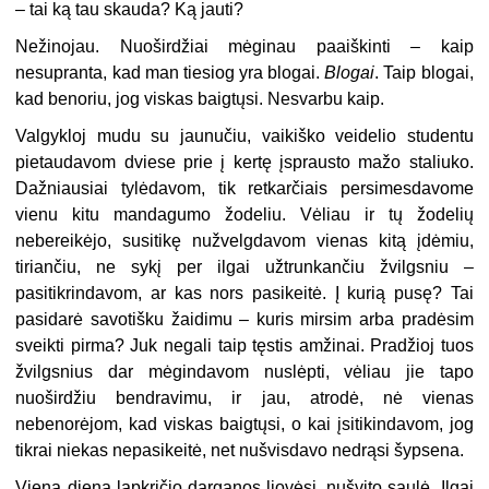
– tai ką tau skauda? Ką jauti?
Nežinojau. Nuoširdžiai mėginau paaiškinti – kaip
nesupranta, kad man tiesiog yra blogai.
Blogai
. Taip blogai,
kad benoriu, jog viskas baigtųsi. Nesvarbu kaip.
Valgykloj mudu su jaunučiu, vaikiško veidelio studentu
pietaudavom dviese prie į kertę įsprausto mažo staliuko.
Dažniausiai tylėdavom, tik retkarčiais persimesdavome
vienu kitu mandagumo žodeliu. Vėliau ir tų žodelių
nebereikėjo, susitikę nužvelgdavom vienas kitą įdėmiu,
tiriančiu, ne sykį per ilgai užtrunkančiu žvilgsniu –
pasitikrindavom, ar kas nors pasikeitė. Į kurią pusę? Tai
pasidarė savotišku žaidimu – kuris mirsim arba pradėsim
sveikti pirma? Juk negali taip tęstis amžinai. Pradžioj tuos
žvilgsnius dar mėgindavom nuslėpti, vėliau jie tapo
nuoširdžiu bendravimu, ir jau, atrodė, nė vienas
nebenorėjom, kad viskas baigtųsi, o kai įsitikindavom, jog
tikrai niekas nepasikeitė, net nušvisdavo nedrąsi šypsena.
Vieną dieną lapkričio darganos liovėsi, nušvito saulė. Ilgai