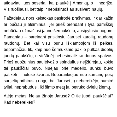
atidaviau juos seseriai, kai plaukė į Ameriką, o ji negrįžo.
Vis ruošiausi, bet taip ir neprisiruošiau susiverti naujų.
Pažadėjau, nors keistokas pasirodė prašymas, ir dar kažin
ar būčiau jį atsiminusi, jei prieš brendant į tyrą pamiškėj
nebūčiau užmačiusi jauno šermukšnio, apsipylusio uogom.
Pamaniau – pareinant priskinsiu Jarusei karolių, raudonų
raudonų. Bet kai visu būriu išklampojom iš pelkės,
bepamačiau tik, kaip nuo šermukšnio pakilo pulkas didelių
juodų paukščių, o viršūnėj nebesimatė raudonos spalvos.
Prieš nuožulnius saulėlydžio spindulius neįžiūrėjau, kokie
tai paukščiai buvo. Nuėjau prie medelio, sunku buvo
patikėti – nulesė švariai. Beparankiojau nuo samanų porą
saujelių pribirusių uogų, bet Jarusei jų nebereikėjo, numirė
tyliai, neprabudusi. Iki šimto metų jai betrūko dviejų žiemų.
Atėjo metas. Nejau žinojo Jarusė? O tie juodi paukščiai?
Kad nebereikės?