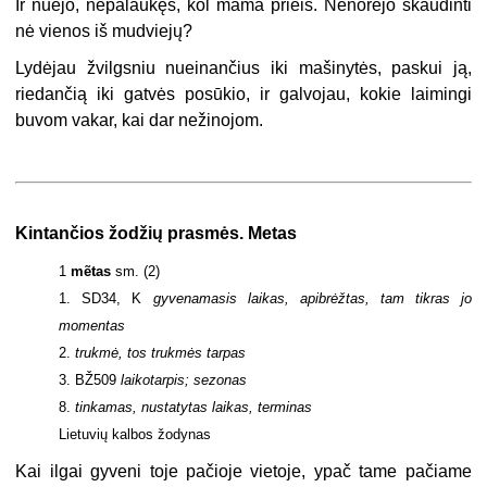
Ir nuėjo, nepalaukęs, kol mama prieis. Nenorėjo skaudinti
nė vienos iš mudviejų?
Lydėjau žvilgsniu nueinančius iki mašinytės, paskui ją,
riedančią iki gatvės posūkio, ir galvojau, kokie laimingi
buvom vakar, kai dar nežinojom.
Kintančios žodžių prasmės. Metas
1
mẽtas
sm. (2)
1. SD34, K
gyvenamasis laikas, apibrėžtas, tam tikras jo
momentas
2.
trukmė, tos trukmės tarpas
3. BŽ509
laikotarpis; sezonas
8.
tinkamas, nustatytas laikas, terminas
Lietuvių kalbos žodynas
Kai ilgai gyveni toje pačioje vietoje, ypač tame pačiame