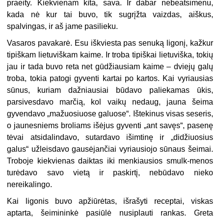
praeity. Kiekvienam kìta, sava. Ir dabar nebeatsimenu,
kada nė kur tai buvo, tik sugrįžta vaiz
das, aiškus,
spalvingas, ir aš jame pasilieku.
Vasaros pavakarė. Esu iškviesta pas senuką ligonį, kažkur
tipiškam lietuviškam kaime. Ir troba tipiškai lietuviška, tokių
jau ir tada buvo reta net gūdžiausiam kaime – dviejų galų
troba, tokia patogi gyventi kartai po kartos. Kai vyriausias
sūnus, kuriam dažniausiai būdavo paliekamas ūkis,
parsivesdavo marčią, kol vaikų nedaug, jauna šeima
gyvendavo „mažuosiuose galuose“. Iš
tekinus visas seseris,
o jaunesniems broliams išėjus gyventi „ant savęs“, pasenę
tėvai atsidalindavo, sutardavo išimtinę ir „didžiuosius
galus“ užleisdavo gausėjančiai vyriausiojo sūnaus šeimai.
Troboje kiekvienas daiktas iki menkiausios smulk-menos
turėdavo savo vietą ir paskirtį, nebūdavo nieko
nereikalingo.
Kai ligonis buvo apžiūrėtas, išrašyti receptai, viskas
aptarta, šeimininkė pasiūlė nusiplauti rankas. Greta