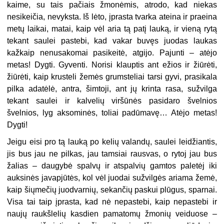
kaime, su tais pačiais žmonėmis, atrodo, kad niekas
nesikeičia, nevyksta. Iš lėto, įprasta tvarka ateina ir praeina
metų laikai, matai, kaip vėl aria tą patį lauką, ir vieną rytą
tekant saulei pastebi, kad vakar buvęs juodas laukas
kažkaip nenusakomai pasikeitė, atgijo. Pajunti – atėjo
metas! Dygti. Gyventi. Norisi klauptis ant ežios ir žiūrėti,
žiūrėti, kaip krusteli žemės grumsteliai tarsi gyvi, prasikala
pilka adatėlė, antra, šimtoji, ant jų krinta rasa, sužvilga
tekant saulei ir kalvelių viršūnės pasidaro švelnios
švelnios, lyg aksominės, toliai padūmavę… Atėjo metas!
Dygti!
Jeigu eisi pro tą lauką po kelių valandų, saulei leidžiantis,
jis bus jau ne pilkas, jau tamsiai rausvas, o rytoj jau bus
žalias – daugybė spalvų ir atspalvių gamtos paletėj iki
auksinės javapjūtės, kol vėl juodai sužvilgės ariama žemė,
kaip šiųmečių juodvarnių, sekančių paskui plūgus, sparnai.
Visa tai taip įprasta, kad nė nepastebi, kaip nepastebi ir
naujų raukšlelių kasdien pamatomų žmonių veiduose –