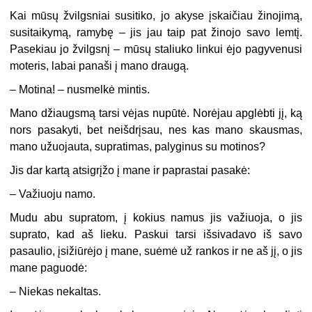
Kai mūsų žvilgsniai susitiko, jo akyse įskaičiau žinojimą,
susitaikymą, ramybę – jis jau taip pat žinojo savo lemtį.
Pasekiau jo žvilgsnį – mūsų staliuko linkui ėjo pagyvenusi
moteris, labai panaši į mano draugą.
– Motina! – nusmelkė mintis.
Mano džiaugsmą tarsi vėjas nupūtė. Norėjau apglėbti jį, ką
nors pasakyti, bet neišdrįsau, nes kas mano skausmas,
mano užuojauta, supratimas, palyginus su motinos?
Jis dar kartą atsigrįžo į mane ir paprastai pasakė:
– Važiuoju namo.
Mudu abu supratom, į kokius namus jis važiuoja, o jis
suprato, kad aš lieku. Paskui tarsi išsivadavo iš savo
pasaulio, įsižiūrėjo į mane, suėmė už rankos ir ne aš jį, o jis
mane paguodė:
– Niekas nekaltas.