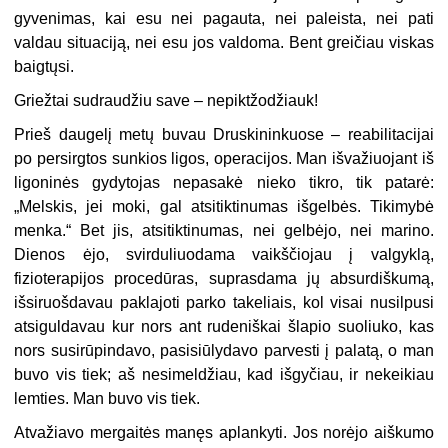
gyvenimas, kai esu nei pagauta, nei paleista, nei pati
valdau situaciją, nei esu jos valdoma. Bent greičiau viskas
baigtųsi.
Griežtai sudraudžiu save – nepiktžodžiauk!
Prieš daugelį metų buvau Druskininkuose – reabilitacijai
po persirgtos sunkios ligos, operacijos. Man išvažiuojant iš
ligoninės gydytojas nepasakė nieko tikro, tik patarė:
„Melskis, jei moki, gal atsitiktinumas išgelbės. Tikimybė
menka.“ Bet jis, atsitiktinumas, nei gelbėjo, nei marino.
Dienos ėjo, svirduliuodama vaikščiojau į valgyklą,
fizioterapijos procedūras, suprasdama jų absurdiškumą,
išsiruošdavau paklajoti parko takeliais, kol visai nusilpusi
atsiguldavau kur nors ant rudeniškai šlapio suoliuko, kas
nors susirūpindavo, pasisiūlydavo parvesti į palatą, o man
buvo vis tiek; aš nesimeldžiau, kad išgyčiau, ir nekeikiau
lemties. Man buvo vis tiek.
Atvažiavo mergaitės manęs aplankyti. Jos norėjo aiškumo