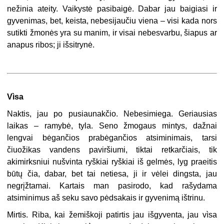
nežinia ateity. Vaikystė pasibaigė. Dabar jau baigiasi ir
gyvenimas, bet, keista, nebesijaučiu viena – visi kada nors
sutikti žmonės yra su manim, ir visai nebesvarbu, šiapus ar
anapus ribos; ji išsitrynė.
Vìsa
Naktis, jau po pusiaunakčio. Nebesimiega. Geriausias
laikas – ramybė, tyla. Seno žmogaus mintys, dažnai
lengvai bėgančios prabėgančios atsiminimais, tarsi
čiuožikas vandens paviršiumi, tiktai retkarčiais, tik
akimirksniui nušvinta ryškiai ryškiai iš gelmės, lyg praeitis
būtų čia, dabar, bet tai netiesa, ji ir vėlei dingsta, jau
negrįžtamai. Kartais man pasirodo, kad rašydama
atsiminimus aš seku savo pėdsakais ir gyvenimą ištrinu.
Mirtis. Riba, kai žemiškoji patirtis jau išgyventa, jau vìsa