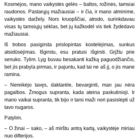
Kosmėjos, mano vaikystės gėlės – baltos, rožinės, tamsiai
raudonos. Pastarųjų mažiausiai – ir čia, ir mano atminime,
vaikystės daržely. Nors kruopščiai, atrodo, surinkdavau
visas tų tamsiųjų sėklas, bet jų kažkodėl vis tiek žydėdavo
mažiausiai.
Iš trobos pasigirsta prislopintas kostelėjimas, sunkus
atsidūsėjimas. Išgirstu, esu pratusi išgirsti. Grįžtu prie
senuko. Tylim. Lyg buvau besakanti kažką paguodžiančio,
bet jis prabyla pirmas, ir pajuntu, kad tai ne aš jį, o jis mane
ramina.
– Nereikėjo tavęs, daktarėle, bevarginti, man jau nėra
pagalbos. Žmogus supranta, kada ateina paskutinioji. Ir
mano vaikai supranta, tik bijo ir tarsi maži nori pasislėpti už
tavo nugaros.
Patylim.
– O žinai – sako, – aš mirštu antrą kartą, vaikystėje miriau
nuo difterijos.