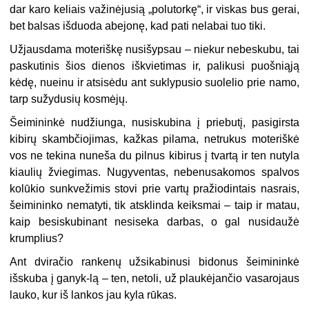
dar karo keliais važinėjusią „polutorkę“, ir viskas bus gerai,
bet balsas išduoda abejonę, kad pati nelabai tuo tiki.
Užjausdama moteriškę nusišypsau – niekur nebeskubu, tai
paskutinis šios dienos iškvietimas ir, palikusi puošniąją
kėdę, nueinu ir atsisėdu ant suklypusio suolelio prie namo,
tarp sužydusių kosmėjų.
Šeimininkė nudžiunga, nusiskubina į priebutį, pasigirsta
kibirų skambčiojimas, kažkas pilama, netrukus moteriškė
vos ne tekina nuneša du pilnus kibirus į tvartą ir ten nutyla
kiaulių žviegimas. Nugyventas, nebenusakomos spalvos
kolūkio sunkvežimis stovi prie vartų pražiodintais nasrais,
šeimininko nematyti, tik atsklinda keiksmai – taip ir matau,
kaip besiskubinant nesiseka darbas, o gal nusidaužė
krumplius?
Ant dviračio rankenų užsikabinusi bidonus šeimininkė
išskuba į ganyk-lą – ten, netoli, už plaukėjančio vasarojaus
lauko, kur iš lankos jau kyla rūkas.