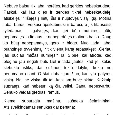
Nebuvę baisu, tik labai norėjęs, kad gerklės nebeskaudėtų.
Paskui, kai jau gijęs ir gerklės tikrai nebeskaudėję,
atsikėlęs ir išėjęs į lietų, šis ir nuplovęs visą ligą. Motina
labai barusi, verkusi apsikabinusi ir barusi, o jis klausęsis
tylėdamas ir galvojęs, kad jei būtų numiręs, būtų
nepamatęs to lietaus. Ir nebegirdėjęs motinos balso. Daug
ko būtų nebepamatęs, gero ir blogo. Nuo tada labai
branginęs gyvenimą ir tik vieną kartą tepasakęs: „Geriau
jau būčiau mažas numiręs!“ Tai Sibire, kai atrodė, kad
blogiau jau negali būti. Bet ir tada jautęs, kad jei kokiu
stebuklu išliks, dar sužinos tokių dalykų, kokių nė
nenumano esant. O štai dabar jau žino, kad yra patyręs
viską. Na, ne viską, tik tai, kas jam buvę skirta. Kažkaip
supratęs, kad nebeturi ką čia veikti. Gana, nebesvarbu.
Senuko veidas giedras, ramus.
Kieme suburzgia mašina, sušneka šeimininkai.
Atsisveikindamas senukas dar pertaria: