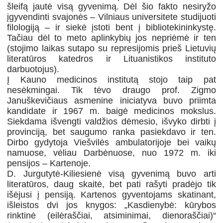
šleifą jautė visą gyvenimą. Dėl šio fakto nesiryžo
įgyvendinti svajonės – Vilniaus universitete studijuoti
filologiją – ir siekė įstoti bent į bibliotekininkystę.
Tačiau dėl to meto aplinkybių jos nepriėmė ir ten
(stojimo laikas sutapo su represijomis prieš Lietuvių
literatūros katedros ir Lituanistikos instituto
darbuotojus).
Į Kauno medicinos institutą stojo taip pat
nesėkmingai. Tik tėvo draugo prof. Zigmo
Januškevičiaus asmenine iniciatyva buvo priimta
kandidate ir 1967 m. baigė medicinos mokslus.
Siekdama išvengti valdžios dėmesio, išvyko dirbti į
provinciją, bet saugumo ranka pasiekdavo ir ten.
Dirbo gydytoja Viešvilės ambulatorijoje bei vaikų
namuose, vėliau Darbėnuose, nuo 1972 m. iki
pensijos – Kartenoje.
D. Jurgutytė-Kiliesienė visą gyvenimą buvo arti
literatūros, daug skaitė, bet pati rašyti pradėjo tik
išėjusi į pensiją. Kartenos gyventojams skatinant,
išleistos dvi jos knygos: „Kasdienybė: kūrybos
rinktinė (eilėraščiai, atsiminimai, dienoraščiai)“