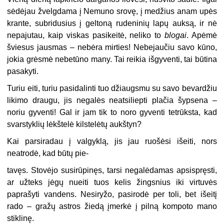
sėdėjau žvelgdama į Nemuno srovę, į medžius anam upės
krante, subridusius į geltoną rudeninių
lapų auksą, ir nė
nepajutau, kaip viskas pasikeitė, neliko to
blogai
. Apėmė
šviesus jausmas – nebėra mirties! Nebejaučiu savo kūno,
jokia grėsmė nebetūno many. Tai reikia išgyventi, tai būtina
pasakyti.
Turiu eiti, turiu pasidalinti tuo džiaugsmu su savo bevardžiu
likimo draugu, jis negalės neatsiliepti plačia šypsena –
noriu gyventi! Gal ir jam tik to noro gyventi tetrūksta, kad
svarstyklių lėkštelė kilstelėtų aukštyn?
Kai parsiradau į valgyklą, jis jau ruošėsi išeiti, nors
neatrodė, kad būtų pie-
tavęs. Stovėjo susirūpinęs, tarsi negalėdamas apsispręsti,
ar užteks jėgų nueiti tuos kelis žingsnius iki virtuvės
paprašyti vandens. Nesiryžo, pasirodė per toli, bet išeitį
rado – gražų astros žiedą įmerkė į pilną kompoto mano
stiklinę.