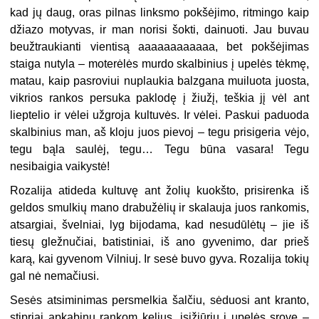
kad jų daug, oras pilnas linksmo pokšėjimo, ritmingo kaip
džiazo motyvas, ir man norisi šokti, dainuoti. Jau buvau
beužtraukianti vientisą aaaaaaaaaaaa, bet pokšėjimas
staiga nutyla – moterėlės murdo skalbinius į upelės tėkmę,
matau, kaip pasroviui nuplaukia balzgana muiluota juosta,
vikrios rankos persuka paklodę į žiužį, teškia jį vėl ant
lieptelio ir vėlei užgroja kultuvės. Ir vėlei. Paskui paduoda
skalbinius man, aš kloju juos pievoj – tegu prisigeria vėjo,
tegu bąla saulėj, tegu… Tegu būna vasara! Tegu
nesibaigia vaikystė!
Rozalija atideda kultuvę ant žolių kuokšto, prisirenka iš
geldos smulkių mano drabužėlių ir skalauja juos rankomis,
atsargiai, švelniai, lyg bijodama, kad nesudūlėtų – jie iš
tiesų gležnučiai, batistiniai, iš ano gyvenimo, dar prieš
karą, kai gyvenom Vilniuj. Ir sesė buvo gyva. Rozalija tokių
gal nė nemačiusi.
Sesės atsiminimas persmelkia šalčiu, sėduosi ant kranto,
stipriai apkabinu rankom kelius, įsižiūriu į upelės srovę –