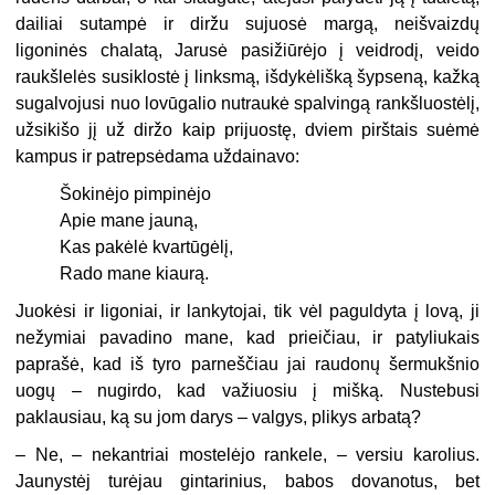
dailiai sutampė ir diržu sujuosė margą, neišvaizdų
ligoninės chalatą, Jarusė pasižiūrėjo į veidrodį, veido
raukšlelės susiklostė į linksmą, išdykėlišką šypseną, kažką
sugalvojusi nuo lovūgalio nutraukė spalvingą rankšluostėlį,
užsikišo jį už diržo kaip prijuostę, dviem pirštais suėmė
kampus ir patrepsėdama uždainavo:
Šokinėjo pimpinėjo
Apie mane jauną,
Kas pakėlė kvartūgėlį,
Rado mane kiaurą.
Juokėsi ir ligoniai, ir lankytojai, tik vėl paguldyta į lovą, ji
nežymiai pavadino mane, kad prieičiau, ir patyliukais
paprašė, kad iš tyro parneščiau jai raudonų šermukšnio
uogų – nugirdo, kad važiuosiu į mišką. Nustebusi
paklausiau, ką su jom darys – valgys, plikys arbatą?
– Ne, – nekantriai mostelėjo rankele, – versiu karolius.
Jaunystėj turėjau gintarinius, babos dovanotus, bet