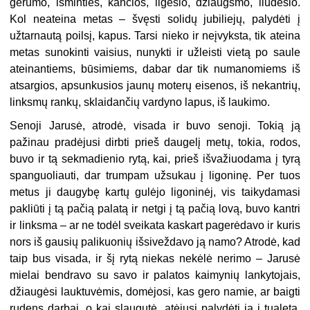
gerumo, išminties, kančios, ilgesio, džiaugsmo, liūdesio.
Kol neateina metas – švęsti solidų jubiliejų, palydėti į
užtarnautą poilsį, kapus. Tarsi nieko ir neįvyksta, tik ateina
metas sunokinti vaisius, nunykti ir užleisti vietą po saule
ateinantiems, būsimiems, dabar dar tik numanomiems iš
atsargios, apsunkusios jaunų moterų eisenos, iš nekantrių,
linksmų rankų, sklaidančių vardyno lapus, iš laukimo.
Senoji Jarusė, atrodė, visada ir buvo senoji. Tokią ją
pažinau pradėjusi dirbti prieš daugelį metų, tokia, rodos,
buvo ir tą sekmadienio rytą, kai, prieš išvažiuodama į tyrą
spanguoliauti, dar trumpam užsukau į ligoninę. Per tuos
metus ji daugybę kartų gulėjo ligoninėj, vis taikydamasi
pakliūti į tą pačią palatą ir netgi į tą pačią lovą, buvo kantri
ir linksma – ar ne todėl sveikata kaskart pagerėdavo ir kuris
nors iš gausių palikuonių išsiveždavo ją namo? Atrodė, kad
taip bus visada, ir šį rytą niekas nekėlė nerimo – Jarusė
mielai bendravo su savo ir palatos kaimynių lankytojais,
džiaugėsi lauktuvėmis, domėjosi, kas gero namie, ar baigti
rudens darbai, o kai slaugutė, atėjusi palydėti ją į tualetą,