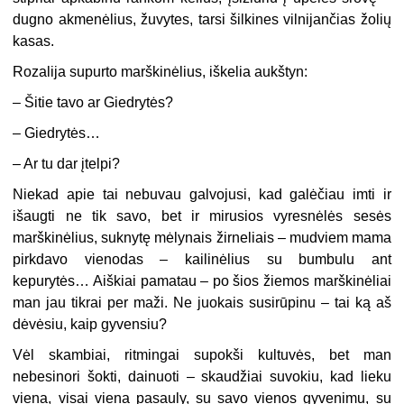
dugno akmenėlius, žuvytes, tarsi šilkines vilnijančias žolių
kasas.
Rozalija supurto marškinėlius, iškelia aukštyn:
– Šitie tavo ar Giedrytės?
– Giedrytės…
– Ar tu dar įtelpi?
Niekad apie tai nebuvau galvojusi, kad galėčiau imti ir
išaugti ne tik savo, bet ir mirusios vyresnėlės sesės
marškinėlius, suknytę mėlynais žirneliais – mudviem mama
pirkdavo vienodas – kailinėlius su bumbulu ant
kepurytės… Aiškiai pamatau – po šios žiemos marškinėliai
man jau tikrai per maži. Ne juokais susirūpinu – tai ką aš
dėvėsiu, kaip gyvensiu?
Vėl skambiai, ritmingai supokši kultuvės, bet man
nebesinori šokti, dainuoti – skaudžiai suvokiu, kad lieku
viena, visai viena pasauly, su savo vienos gyvenimu, su