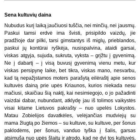
Sena kultuvių daina
Nubudus kurį laiką jaučiuosi tuščia, nei minčių, nei jausmų.
Paskui tamsi erdvė ima švisti, prisipildo vaizdų, jie
pradžioje dar pilki, tarsi gimstantys iš miglų, prieblandos,
paskui jų kontūrai ryškėja, nusispalvina, ataidi garsai,
viskas atgyja, sujuda, sukruta, vyksta – grįžtu į gyvenimą.
Ne į dabartį – į visą buvusį gyvenimą vienu metu, kur
viskas persipynę laike, bet tikra, viskas mano, nesvarbu,
kad tą nepažįstamos moters parašytą eilėraštį apie senos
kultuvės dainą prie upės Kriaunos, kurios niekada nesu
mačiusi, skaičiau šią naktį, kai nesimiegojo, o jo pažadinti
vaizdai dabar, nubundant, atklydę jau iš tolimos vaikystės
visai kitame Lietuvos pakrašty – nuo upelės Lokystos.
Matau Zobielijos davatkėles, velėjančias mudviejų su
mama žlugtą po žiemos – su kultuve, su kultuve, per šonus
paklodėms, per šonus, vanduo tyška į šalis, garsas
atsimuša nuo upės šlaitų ir atrodo, kad ne dvi tos kultuvės,