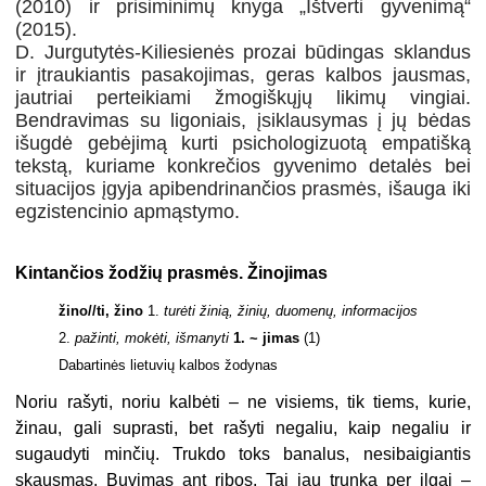
(2010) ir prisiminimų knyga „Ištverti gyvenimą“
(2015).
D. Jurgutytės-Kiliesienės prozai būdingas sklandus
ir įtraukiantis pasakojimas, geras kalbos jausmas,
jautriai perteikiami žmogiškųjų likimų vingiai.
Bendravimas su ligoniais, įsiklausymas į jų bėdas
išugdė gebėjimą kurti psichologizuotą empatišką
tekstą, kuriame konkrečios gyvenimo detalės bei
situacijos įgyja apibendrinančios prasmės, išauga iki
egzistencinio apmąstymo.
Kintančios žodžių prasmės. Žinojimas
žino//ti, žino
1.
turėti žinią, žinių, duomenų, informacijos
2.
pažinti, mokėti, išmanyti
1. ~ jimas
(1)
Dabartinės lietuvių kalbos žodynas
Noriu rašyti, noriu kalbėti – ne visiems, tik tiems, kurie,
žinau, gali suprasti, bet rašyti negaliu, kaip negaliu ir
sugaudyti minčių. Trukdo toks banalus, nesibaigiantis
skausmas. Buvimas ant ribos. Tai jau trunka per ilgai –