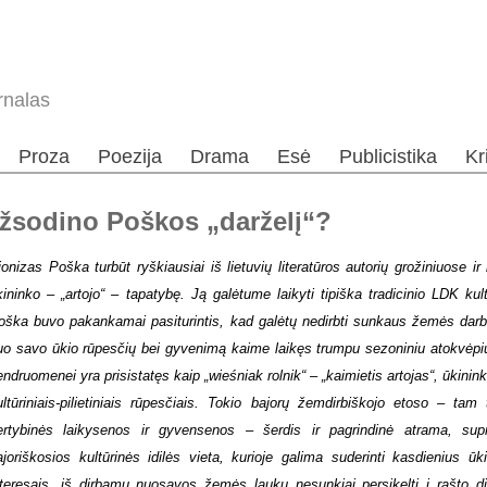
rnalas
Proza
Poezija
Drama
Esė
Publicistika
Kr
užsodino Poškos „darželį“?
ionizas Poška turbūt ryškiausiai iš lietuvių literatūros autorių grožiniuose i
kininko – „artojo“ – tapatybę. Ją galėtume laikyti tipiška tradicinio LDK ku
oška buvo pakankamai pasiturintis, kad galėtų nedirbti sunkaus žemės darbo,
uo savo ūkio rūpesčių bei gyvenimą kaime laikęs trumpu sezoniniu atokvėpiu.
endruomenei yra prisistatęs kaip „wieśniak rolnik“ – „kaimietis artojas“, ūkin
ultūriniais-pilietiniais rūpesčiais. Tokio bajorų žemdirbiškojo etoso – t
ertybinės laikysenos ir gyvensenos – šerdis ir pagrindinė atrama, sup
ajoriškosios kultūrinės idilės vieta, kurioje galima suderinti kasdienius ūk
nteresais, iš dirbamų nuosavos žemės laukų nesunkiai persikelti į rašto di