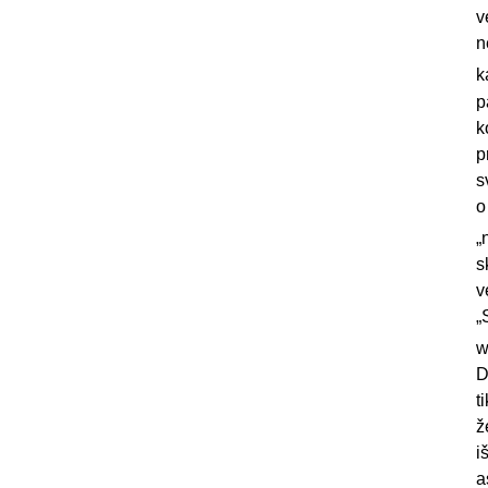
v
n
k
p
k
p
s
o
„
s
v
„
w
D
t
ž
i
a