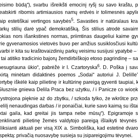
eisimo būdą“), svarbu išreikšti emocinį ryšį su savo kraštu, pr
eatskirti ribomis artimiausios namų erdvės ir tolimesnės apyli
5
aip estetiškai vertingos savybės
. Savasties ir natūralaus kr
arkų stilių darė ypač demokratišką. Šis stilius atrodė savaime
okias nors išankstines normas, priimtinas daugeliui kaime gyv
rie gyvenamosios vietovės buvo per amžius susiklosčiusi kultū
varbi ir kita su kraštovaizdinių parkų veisimu susijusi ypatybė – t
 tai atitiko tradicinio bajorų žemdirbiškojo etoso pagrindinę – 
6
nesugriauna ūkio“, pabrėžė ir I. Czartoryska
. D. Poška į sav
kirtą minėtam didaktinės poemos „Sodai“ autoriui J. Delille
ertybę iškėlė kaip pilietinę ir kultūrinę pareigą gyventi taupiai
Słusznie gniewa Delila Praca bez użytku, / i Panicze co wioņ
ystrojona pięknie aż do zbytku, / szkoda tylko, że wkrótce pr
elilį nenaudingas darbas / ir ponaičiai, kurie savo kaimą su ištai
iktai gaila, kad greitai jis tampa nebe mūsų“). Epigramoje 
enklinanti pilietinę žemės valdytojo pareigą išlaikyti tėvyn
šliksianti aktuali per visą XIX a. Simboliška, kad estetinė dvaro
spektą: privačią nuosavybę susieja su įsipareigojimu tėvynei.