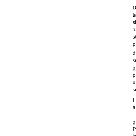
D
t
s
a
s
p
d
s
g
p
u
s
Į
a
–
g
P