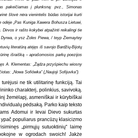
rdas pakeičiamas į plunksną: pvz., Simonas
nė šlovė nėra vienintelis būdas istorijai kurti
nėje odėje „Pas Kuniga Xawera Bohusza Lietuwi,
irvos ir rašto kokybei atpažinti reikalingi tie
a Dyrwa, o ysz Żoles Piewa, / teyp Żiemaytey
ietuvių literatūrą atėjęs iš savojo Bardžių-Bijotų
atūrinę išraišką – aprašomosios parkų poezijos
likęs A. Klementas: „Żądza przyśpiechu wiosny
čiotas: „Nowa Sofiówka“ („Naujoji Sofijuvka“).
ėjusi ne tik utilitarinę funkciją. Tai
vininko charakterį, polinkius, savivoką.
rinį žemėlapį, asmeniškai ir kūrybiškai
individualų pėdsaką. Parko kaip teksto
ėvams Adomui ir Ievai Dievo sukurtas
s ypač populiarus prancūzų klasicizmo
isiminęs „pirmųjų sutuoktinių“ laimę
pokojne w ogrodach swoich! Jakże