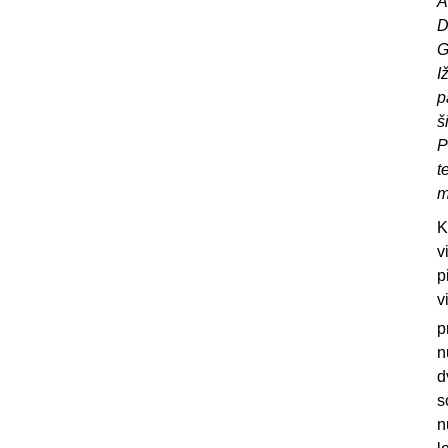
A
D
G
I
p
š
P
t
m
K
v
p
v
p
n
d
s
n