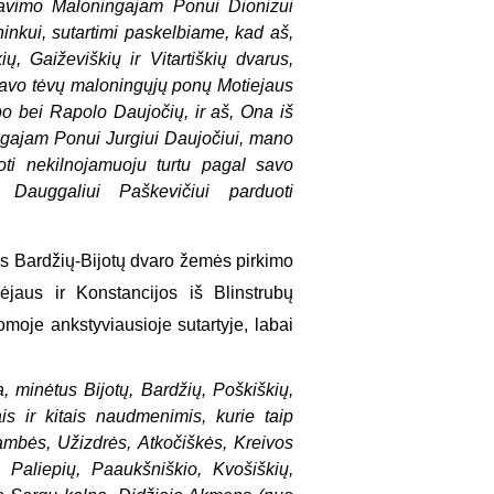
davimo Maloningajam Ponui Dionizui
inkui, sutartimi paskelbiame, kad aš,
ių, Gaiževiškių ir Vitartiškių dvarus,
savo tėvų maloningųjų ponų Motiejaus
po bei Rapolo Daujočių, ir aš, Ona iš
ngajam Ponui Jurgiui Daujočiui, mano
oti nekilnojamuoju turtu pagal savo
 Dauggaliui Paškevičiui parduoti
ais Bardžių-Bijotų dvaro žemės pirkimo
jaus ir Konstancijos iš Blinstrubų
omoje ankstyviausioje sutartyje, labai
, minėtus Bijotų, Bardžių, Poškiškių,
is ir kitais naudmenimis, kurie taip
ambės, Užizdrės, Atkočiškės, Kreivos
Paliepių, Paaukšniškio, Kvošiškių,