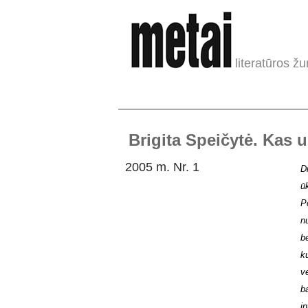
literatūros žu
Brigita Speičytė. Kas 
2005 m. Nr. 1
D
ū
P
n
b
k
v
b
i