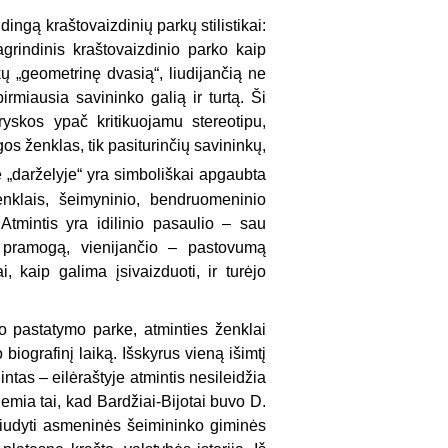
ingą kraštovaizdinių parkų stilistikai:
pagrindinis kraštovaizdinio parko kaip
rkų „geometrinę dvasią“, liudijančią ne
irmiausia savininko galią ir turtą. Ši
oryskos ypač kritikuojamu stereotipu,
s ženklas, tik pasiturinčių savininkų,
ė „darželyje“ yra simboliškai apgaubta
enklais, šeimyninio, bendruomeninio
tmintis yra idilinio pasaulio – sau
į, pramogą, vienijančio – pastovumą
, kaip galima įsivaizduoti, ir turėjo
lio pastatymo parke, atminties ženklai
biografinį laiką. Išskyrus vieną išimtį
tas – eilėraštyje atmintis nesileidžia
 lemia tai, kad Bardžiai-Bijotai buvo D.
liudyti asmeninės šeimininko giminės