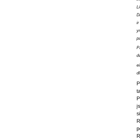
L
D
i
y
p
P
d
ei
d
P
t
P
į
s
R
p
R