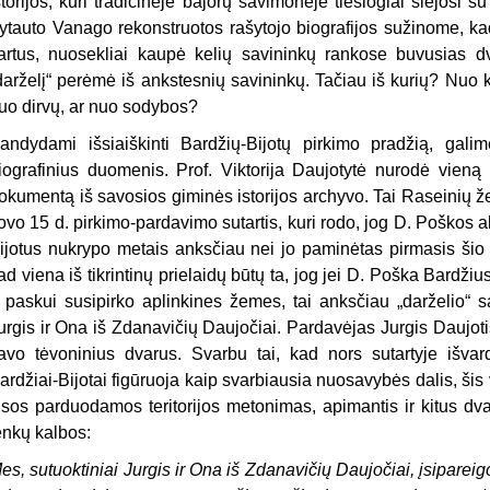
storijos, kuri tradicinėje bajorų savimonėje tiesiogiai siejosi su
ytauto Vanago rekonstruotos rašytojo biografijos sužinome, kad 
artus, nuosekliai kaupė kelių savininkų rankose buvusias 
darželį“ perėmė iš ankstesnių savininkų. Tačiau iš kurių? Nuo 
uo dirvų, ar nuo sodybos?
andydami išsiaiškinti Bardžių-Bijotų pirkimo pradžią, galim
iografinius duomenis. Prof. Viktorija Daujotytė nurodė vieną 
okumentą iš savosios giminės istorijos archyvo. Tai Raseinių 
ovo 15 d. pirkimo-pardavimo sutartis, kuri rodo, jog D. Poškos a
ijotus nukrypo metais anksčiau nei jo paminėtas pirmasis šio 
ad viena iš tikrintinų prielaidų būtų ta, jog jei D. Poška Bardžiu
 paskui susipirko aplinkines žemes, tai anksčiau „darželio“ sa
urgis ir Ona iš Zdanavičių Daujočiai. Pardavėjas Jurgis Daujoti
avo tėvoninius dvarus. Svarbu tai, kad nors sutartyje išvard
ardžiai-Bijotai figūruoja kaip svarbiausia nuosavybės dalis, šis v
isos parduodamos teritorijos metonimas, apimantis ir kitus dva
enkų kalbos:
es, sutuoktiniai Jurgis ir Ona iš Zdanavičių Daujočiai, įsiparei