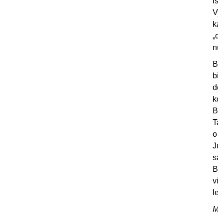
i
V
k
„
n
B
b
d
k
B
T
o
J
s
B
v
l
M