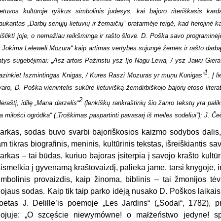
ietuvos kultūroje ryškus simbolinis judesys, kai bajoro riteriškasis ka
aukantas „Darbų senųjų lietuvių ir žemaičių“ pratarmėje teigė, kad herojinė kari
r išlikti joje, o nemažiau reikšminga ir rašto šlovė. D. Poška savo programi
r Jokima Leleweli Mozura“ kaip artimas vertybes sujungė žemės ir rašto darbą. D
atys sugebėjimai: „Asz artois Pażinstu ysz Ijo Nagu Lewa, / ysz Jawu Gier
1
azinkiet Iszmintingas Knigas, / Kures Raszi Mozuras yr muņu Kunigas“
. Į l
varo, D. Poška vienintelis sukūrė lietuvišką žemdirbiškojo bajorų etoso liter
2
lėraštį, idilę „Mana darżelis“
(lenkiškų rankraštinių šio žanro tekstų yra pa
la miłości ogródka“ („Troškimas paspartinti pavasarį iš meilės sodeliui“); J. Če
arkas, sodas buvo svarbi bajoriškosios kaizmo sodybos dalis, tur
am tikras biografinis, meninis, kultūrinis tekstas, išreiškiantis sa
arkas – tai būdas, kuriuo bajoras įsiterpia į savojo krašto kultū
sismelkia į gyvenamą kraštovaizdį, palieka jame, tarsi knygoje, 
imbolinis provaizdis, kaip žinoma, biblinis – tai žmonijos t
ojaus sodas. Kaip tik taip parko idėją nusako D. Poškos laikai
oetas J. Delille’is poemoje „Les Jardins“ („Sodai“, 1782), pr
ojuje: „O szcęście niewymówne! o małżeństwo jedyne! s