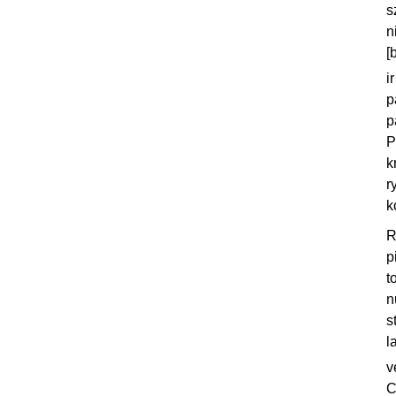
s
n
[
i
p
p
P
k
r
k
R
p
t
n
s
l
v
C