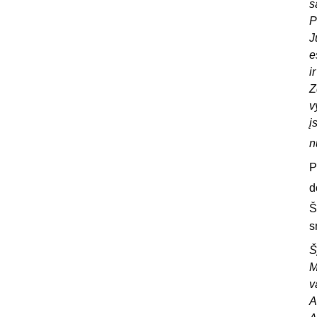
s
P
J
e
i
Z
v
į
n
P
d
Š
s
Š
M
v
A