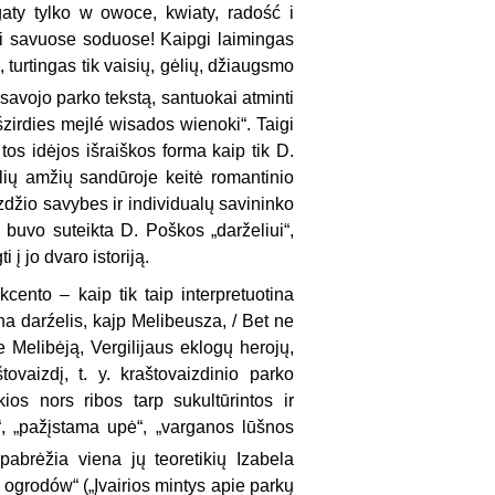
aty tylko w owoce, kwiaty, radość i
mi savuose soduose! Kaipgi laimingas
 turtingas tik vaisių, gėlių, džiaugsmo
savojo parko tekstą, santuokai atminti
śzirdies mejlé wisados wienoki“. Taigi
tos idėjos išraiškos forma kaip tik D.
tilių amžių sandūroje keitė romantinio
zdžio savybes ir individualų savininko
 buvo suteikta D. Poškos „darželiui“,
 į jo dvaro istoriją.
cento – kaip tik taip interpretuotina
ana darźelis, kajp Melibeusza, / Bet ne
Melibėją, Vergilijaus eklogų herojų,
vaizdį, t. y. kraštovaizdinio parko
kios nors ribos tarp sukultūrintos ir
is“, „pažįstama upė“, „varganos lūšnos
pabrėžia viena jų teoretikių Izabela
 ogrodów“ („Įvairios mintys apie parkų