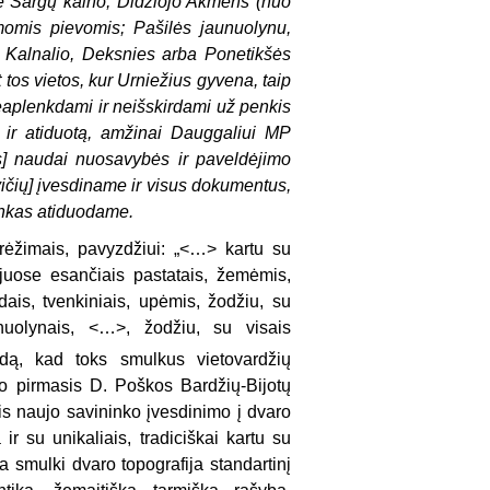
e Sargų kalno, Didžiojo Akmens (nuo
omis pievomis; Pašilės jaunuolynu,
, Kalnalio, Deksnies arba Ponetikšės
t tos vietos, kur Urniežius gyvena, taip
neaplenkdami ir neišskirdami už penkis
 ir atiduotą, amžinai Dauggaliui MP
s] naudai nuosavybės ir paveldėjimo
vičių] įvesdiname ir visus dokumentus,
ankas atiduodame.
brėžimais, pavyzdžiui: „<…> kartu su
s juose esančiais pastatais, žemėmis,
dais, tvenkiniais, upėmis, žodžiu, su
unuolynais, <…>, žodžiu, su visais
idą, kad toks smulkus vietovardžių
o pirmasis D. Poškos Bardžių-Bijotų
nis naujo savininko įvesdinimo į dvaro
 su unikaliais, tradiciškai kartu su
 smulki dvaro topografija standartinį