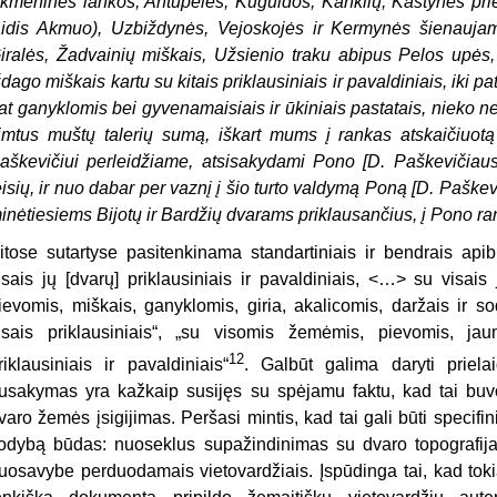
kmeninės lankos, Antupelės, Kuguldos, Kanklių, Kastynės pri
idis Akmuo), Uzbiždynės, Vejoskojės ir Kermynės šienaujam
iralės, Žadvainių miškais, Užsienio traku abipus Pelos upės
ždago miškais kartu su kitais priklausiniais ir pavaldiniais, iki pa
at ganyklomis bei gyvenamaisiais ir ūkiniais pastatais, nieko 
imtus muštų talerių sumą, iškart mums į rankas atskaičiuotą
aškevičiui perleidžiame, atsisakydami Pono [D. Paškevičiau
eisių, ir nuo dabar per vaznį į šio turto valdymą Poną [D. Paške
inėtiesiems Bijotų ir Bardžių dvarams priklausančius, į Pono r
itose sutartyse pasitenkinama standartiniais ir bendrais api
isais jų [dvarų] priklausiniais ir pavaldiniais, <…> su visai
ievomis, miškais, ganyklomis, giria, akalicomis, daržais ir so
isais priklausiniais“, „su visomis žemėmis, pievomis, ja
12
riklausiniais ir pavaldiniais“
. Galbūt galima daryti priela
usakymas yra kažkaip susijęs su spėjamu faktu, kad tai buv
varo žemės įsigijimas. Peršasi mintis, kad tai gali būti specifi
odybą būdas: nuoseklus supažindinimas su dvaro topografija ir
uosavybe perduodamais vietovardžiais. Įspūdinga tai, kad tokia