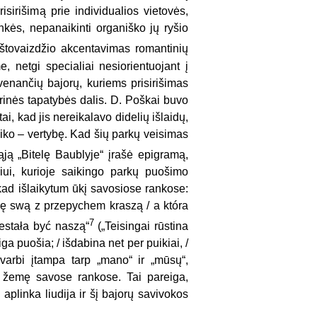
isirišimą prie individualios vietovės,
nkės, nepanaikinti organiško jų ryšio
aštovaizdžio akcentavimas romantinių
, netgi specialiai nesiorientuojant į
enančių bajorų, kuriems prisirišimas
rinės tapatybės dalis. D. Poškai buvo
ai, kad jis nereikalavo didelių išlaidų,
saiko – vertybę. Kad šių parkų veisimas
ąją „Bitelę Baublyje“ įrašė epigramą,
’iui, kurioje saikingo parkų puošimo
, kad išlaikytum ūkį savosiose rankose:
kę swą z przepychem kraszą / a która
7
zestała być naszą“
(„Teisingai rūstina
ga puošia; / išdabina net per puikiai, /
svarbi įtampa tarp „mano“ ir „mūsų“,
ės žemę savose rankose. Tai pareiga,
 aplinka liudija ir šį bajorų savivokos