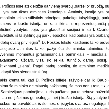
. Poškos idilė atskleidžia dar vieną svarbų „darželio“ bruožą, būd
ai yra tam tikras atminties žemėlapis. Atmintis, istorija yra 
imbolinio teksto stilistinis principas, pakeitęs taisyklingųjų pa
smens ar krašto istoriją, unikalų likimą, o reprezentuojančią p
tilistinė ypatybė, beje, yra glaudžiai susijusi ir su I. Czart
aveldėtu iš taisyklingųjų parkų epochos, kad parkas yra prabango
8
idelių dvarų privilegija
. D. Poškos tekste kasdienio laiko erdv
ustojusio atminties laiko, pažymėta šeimininko atminties ž
yvenimo momentus įprasminančiais paminklais – medžiais. A
akankamo, uždaro, visa, ko reikia, turinčio, darbą, poils
žtikrinanti „siena“. Pagal parkų poetiką, tie atminimo medžiai
udaryti šios sienos struktūrą.
 akis krenta tai, kad D. Poškos idilėje, rašytoje dar iki Baub
pima šeimininko artimiausių pažįstamų, šeimos narių ratą, tik jo 
 Sarbievijaus paminėjimą, kuris pačiame parke nebuvo paženklin
iliau nei į šeimos genealogiją, nei į krašto istoriją. Šią ypatybę
oškos ne paveldėtas iš šeimos, o įsigytas dvaras, negalėjęs 