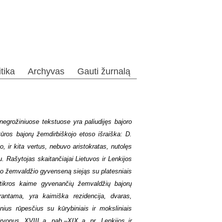
itika
Archyvas
Gauti žurnalą
r negrožiniuose tekstuose yra paliudijęs bajoro
ltūros bajorų žemdirbiškojo etoso išraiška: D.
 ir kita vertus, nebuvo aristokratas, nutolęs
 Rašytojas skaitančiajai Lietuvos ir Lenkijos
inko žemvaldžio gyvenseną siejąs su platesniais
am tikros kaime gyvenančių žemvaldžių bajorų
rantama, yra kaimiška rezidencija, dvaras,
inius rūpesčius su kūrybiniais ir moksliniais
rvonus. XVIII a. pab.–XIX a. pr. Lenkijos ir