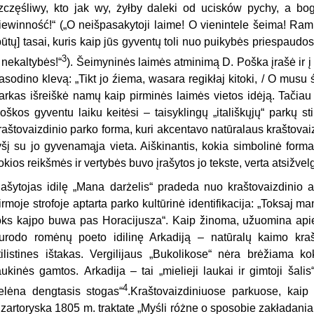
zczęśliwy, kto jak wy, żyłby daleki od ucisków pychy, a bog
iewinność!“ („O neišpasakytoji laime! O vienintele šeima! Ra
būtų] tasai, kuris kaip jūs gyventų toli nuo puikybės priespaudos,
3
r nekaltybės!“
). Šeimyninės laimės atminimą D. Poška įrašė ir į 
asodino klevą: „Tikt jo źiema, wasara regikłaj kitoki, / O musu 
arkas išreiškė namų kaip pirminės laimės vietos idėją. Tačiau 
oškos gyventu laiku keitėsi – taisyklingų „itališkųjų“ parkų s
raštovaizdinio parko forma, kuri akcentavo natūralaus kraštovai
yšį su jo gyvenamąja vieta. Aiškinantis, kokia simbolinė forma
okios reikšmės ir vertybės buvo įrašytos jo tekste, verta atsižvelgti
ašytojas idilę „Mana darżelis“ pradeda nuo kraštovaizdinio ak
irmoje strofoje aptarta parko kultūrinė identifikacija: „Toksaj m
oks kajpo buwa pas Horacijusza“. Kaip žinoma, užuomina apie 
urodo romėnų poeto idilinę Arkadiją – natūralų kaimo krašto
tilistines ištakas. Vergilijaus „Bukolikose“ nėra brėžiama ko
aukinės gamtos. Arkadija – tai „mielieji laukai ir gimtoji šal
4
elėna dengtasis stogas“
.Kraštovaizdiniuose parkuose, kaip 
zartoryska 1805 m. traktate „Myśli różne o sposobie zakładania