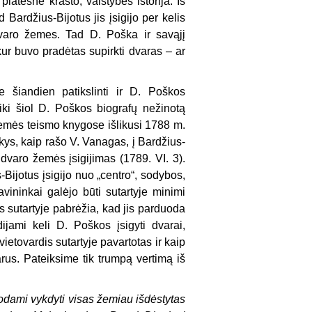
 platesne krašto, valstybės istorija. Iš
Bardžius-Bijotus jis įsigijo per kelis
dvaro žemes. Tad D. Poška ir savąjį
kur buvo pradėtas supirkti dvaras – ar
e šiandien patikslinti ir D. Poškos
iki šiol D. Poškos biografų nežinotą
žemės teismo knygose išlikusi 1788 m.
kys, kaip rašo V. Vanagas, į Bardžius-
dvaro žemės įsigijimas (1789. VI. 3).
s-Bijotus įsigijo nuo „centro“, sodybos,
vininkai galėjo būti sutartyje minimi
s sutartyje pabrėžia, kad jis parduoda
ijami keli D. Poškos įsigyti dvarai,
ietovardis sutartyje pavartotas ir kaip
rus. Pateiksime tik trumpą vertimą iš
godami vykdyti visas žemiau išdėstytas