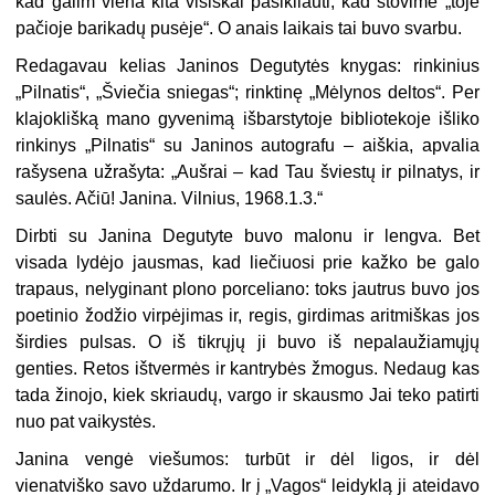
kad galim viena kita visiškai pasikliauti, kad stovime „toje
pačioje barikadų pusė­je“. O anais laikais tai buvo svarbu.
Redagavau kelias Janinos Degutytės knygas: rinkinius
„Pilnatis“, „Šviečia sniegas“; rinktinę „Mėlynos deltos“. Per
klajoklišką mano gyve­nimą išbarstytoje bibliotekoje išliko
rinkinys „Pilnatis“ su Janinos autografu – aiškia, apvalia
rašysena užrašyta: „Aušrai – kad Tau švies­tų ir pilnatys, ir
saulės. Ačiū! Janina. Vilnius, 1968.1.3.“
Dirbti su Janina Degutyte buvo malonu ir lengva. Bet
visada lydėjo jausmas, kad liečiuosi prie kažko be galo
trapaus, nelyginant plono porceliano: toks jautrus buvo jos
poetinio žodžio virpėjimas ir, regis, gir­dimas aritmiškas jos
širdies pulsas. O iš tikrųjų ji buvo iš nepalaužiamųjų
genties. Retos ištvermės ir kantrybės žmogus. Nedaug kas
tada žinojo, kiek skriaudų, vargo ir skausmo Jai teko patirti
nuo pat vaikystės.
Janina vengė viešumos: turbūt ir dėl ligos, ir dėl
vienatviško savo už­darumo. Ir į „Vagos“ leidyklą ji ateidavo