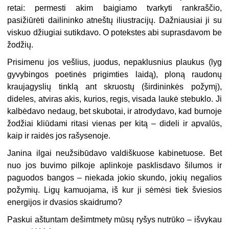
retai: permesti akim baigiamo tvarkyti rankraščio,
pasižiūrėti dailininko atneštų iliustracijų. Dažniau­siai ji su
viskuo džiugiai sutikdavo. O potekstes abi suprasdavom be
žodžių.
Prisimenu jos vešlius, juodus, nepaklusnius plaukus (lyg
gyvybingos poetinės prigimties laidą), ploną raudonų
kraujagyslių tinklą ant skruos­tų (širdininkės požymį),
dideles, atviras akis, kurios, regis, visada laukė stebuklo. Ji
kalbėdavo nedaug, bet skubotai, ir atrodydavo, kad burno­je
žodžiai kliūdami ritasi vienas per kitą – dideli ir apvalūs,
kaip ir raidės jos rašysenoje.
Janina ilgai neužsibūdavo valdiškuose kabinetuose. Bet
nuo jos bu­vimo pilkoje aplinkoje pasklisdavo šilumos ir
paguodos bangos – niekada jokio skundo, jokių negalios
požymių. Ligų kamuojama, iš kur ji sėmė­si tiek šviesios
energijos ir dvasios skaidrumo?
Paskui aštuntam dešimtmety mūsų ryšys nutrūko – išvykau