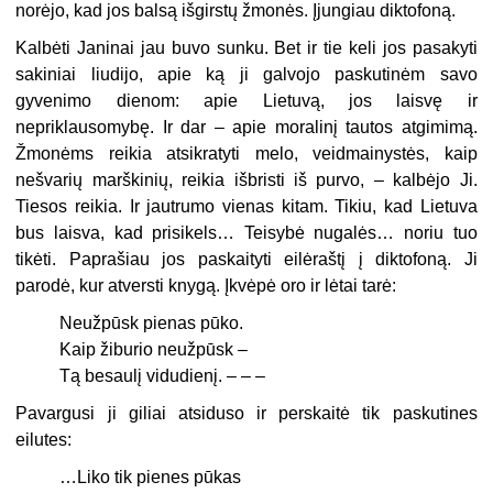
norėjo, kad jos balsą išgirstų žmonės. Įjungiau diktofoną.
Kalbėti Janinai jau buvo sunku. Bet ir tie keli jos pasakyti
sakiniai liudijo, apie ką ji galvojo paskutinėm savo
gyvenimo dienom: apie Lie­tuvą, jos laisvę ir
nepriklausomybę. Ir dar – apie moralinį tautos atgimimą.
Žmonėms reikia atsikratyti melo, veidmainystės, kaip
nešva­rių marškinių, reikia išbristi iš purvo, – kalbėjo Ji.
Tiesos reikia. Ir jautrumo vienas kitam. Tikiu, kad Lietuva
bus laisva, kad prisikels… Tei­sybė nugalės… noriu tuo
tikėti. Paprašiau jos paskaityti eilėraštį į diktofoną. Ji
parodė, kur atversti knygą. Įkvėpė oro ir lėtai tarė:
Neužpūsk pienas pūko.
Kaip žiburio neužpūsk –
Tą besaulį vidudienį. – – –
Pavargusi ji giliai atsiduso ir perskaitė tik paskutines
eilutes:
…Liko tik pienes pūkas