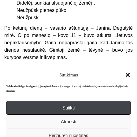
Didelėj, sunkiai alsuojančioj žemėj…
Neužpūsk pienes pūko.
Neužpūsk…
Po keturių dienų – vasario aštuntąją – Janina Degutytė
mirė. O po mė­nesio – kovo 11 – buvo atkurta Lietuvos
nepriklausomybė. Gaila, nepaprastai gaila, kad Janina tos
dienos nesulaukė. Gimtoji žemė – tė­vynė – buvo jos
kūrybos versmė ir įkvėpimas.
Sutikimas
Siekdami teikti geriausią patirtį, įrenginio informacijai saugoti ir (arba) pasiekti naudojame tokias technologijas kaip
slapukus.
Sutikti
Apie mus
Redakcija
Prenumerata
Atmesti
Literatūros mėnraštis „Metai“ © 2026. Leidžiamas nuo 1991 m.
Peržiūrėti nuostatas