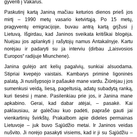
gyventi į Vakarus.
Paskutinį kartą Janiną mačiau keturios dienos prieš jos
mirtį – 1990 metų vasario ketvirtąją. Po 15 metų,
pragyventų emigracijoje, buvau ant­rą kartą grįžusi į
Lietuvą. Išgirdau, kad Janinos sveikata kritiškai blogėja.
Nuėjau jos aplankyti į rašytojų namus Antakalnyje. Kartu
no­rėjau ir padaryti su ja interviu (dirbau „Laisvosios
Europos“ radijuje Miunchene).
Janina gulėjo ant kelių pagalvių, sunkiai alsuodama.
Stipriai kvepė­jo vaistais. Kambarys priminė ligoninės
palatą. Ji nusišypsojo ir pašaukė mane vardu. Žiūrėjau į jos
sumenkusi veidą, liesą, pageltusią, adatų su­badytą ranką,
kuri tiesėsi į mane. Pasilenkiau prie jos, ir Janina mane
apkabino. Gerai, kad dabar atėjai, – pasakė. Kai
paklausiau, ar galėčiau kuo padėti, paprašė gauti jai
vienkartinių švirkštų. Prakalbom apie dideles permainas
Lietuvoje – juk buvo Sąjūdžio me­tai. Ir Janinos veidas
nušvito. Ji norėjo pasakyti visiems, kad ir ji su Sąjūdžiu –