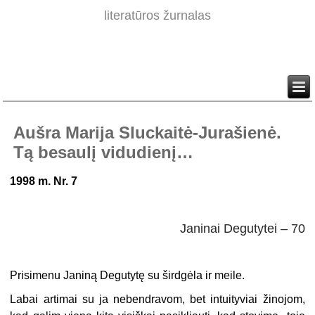
literatūros žurnalas
Aušra Marija Sluckaitė-Jurašienė.
Tą besaulį vidudienį…
1998 m. Nr. 7
Janinai Degutytei – 70
Prisimenu Janiną Degutytę su širdgėla ir meile.
Labai artimai su ja nebendravom, bet intuityviai žinojom,