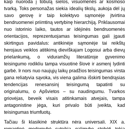
kaip nuoroda į tobulą sielos, visuomenės ar kosmoso
tvarką. Toks personažas siekia idealių tikslų, aukoja dėl jų
savo gerovę ir taip kolektyvo sąmonėje įtvirtina
bendruomenei priimtiną vertybinę hierarchiją. Priklausomai
nuo istorinio laiko, tautos ar idėjinės bendruomenės
orientacijos, reprezentuojamas teisingumas gali įgauti
skirtingus pavidalus: antikinėje sąmonėje tai reikštų
herojaus veiklos atitikimą dieviškajam Logosui arba dievų
prielankumą, o viduramžių literatūroje gyvenimo
teisingumo rodikliu tampa visuotinė šlovė ir asmenį lydinti
garbė. Ir nors nuo naujųjų laikų pradžios teisingumas virsta
gana reliatyvia sąvoka, vis viena galima išskirti bendrąsias
tendencijas renesansinį teisingumą tapatinti su
originalumu, o Apšvietos – su naudingumu. Tvarkos
griovėjas, beveik visais atitinkamais atvejais, tampa
antagonistine jėga, kuri privalo būti įveikta, kad
teisingumas triumfuotų.
Tačiau ši klasikinė struktūra nėra universali. XIX a.
romantinė modernybė suteikia galimybę stebėti tokią