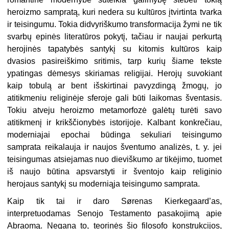
heroizmo sampratą, kuri nedera su kultūros įtvirtinta tvarka
ir teisingumu. Tokia didvyriškumo transformacija žymi ne tik
svarbų epinės literatūros pokytį, tačiau ir naujai perkurtą
herojinės tapatybės santykį su kitomis kultūros kaip
dvasios pasireiškimo sritimis, tarp kurių šiame tekste
ypatingas dėmesys skiriamas religijai. Herojų suvokiant
kaip tobulą ar bent išskirtinai pavyzdingą žmogų, jo
atitikmeniu religinėje sferoje gali būti laikomas šventasis.
Tokiu atveju heroizmo metamorfozė galėtų turėti savo
atitikmenį ir krikščionybės istorijoje. Kalbant konkrečiau,
moderniajai epochai būdinga sekuliari teisingumo
samprata reikalauja ir naujos šventumo analizės, t. y. jei
teisingumas atsiejamas nuo dieviškumo ar tikėjimo, tuomet
iš naujo būtina apsvarstyti ir šventojo kaip religinio
herojaus santykį su moderniąja teisingumo samprata.
Kaip tik tai ir daro Sørenas Kierkegaard’as,
interpretuodamas Senojo Testamento pasakojimą apie
Abraomą. Negana to, teorinės šio filosofo konstrukcijos,