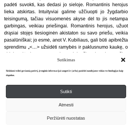
padėti suvokti, kas dedasi jo sieloje. Romantinis herojus
lieka atskirtas. Intuityviai galime užčiuopti jo žygdarbio
teisingumą, tačiau visuomenės akyse dėl to jis netampa
garbingas, veikiau priešingai. Romantinis herojus, užuot
drąsiai stojęs tiesioginėn akistaton su savo priešu, veikia
pasalūniškai; jo esmė, anot V. Kubiliaus, gali būti apibrėžta
sprendimu „<…> užsidėti ramybės ir paklusnumo kaukę, o
viduje slėpti esamą tvarką neigiančias ir griaunančias
Sutikimas
jėgas“[38]. Ši tikrojo savęs paslėptis turi du momentus,
kuriuos išgyvena ir Valenrodas, ir Abraomas. Pirmasis kyla
Siekdami teikti geriausią patirtį, įrenginio informacijai saugoti ir (arba) pasiekti naudojame tokias technologijas kaip
iš suvokimo, kad siektinas tikslas privalo būti nutylėtas,
slapukus.
idant artimiausieji nebandytų herojaus sustabdyti:
Abraomas nei Eliezerui, nei Sarai, nei pačiam Izaokui
Sutikti
nesako, ką planuoja įvykdyti, o Valenrodas liepia Aldonai
neklausinėti, kaip žada laimėti karą, ir net tuomet, kai prieš
Atmesti
pat palikdamas Lietuvą su ja atsisveikina, pavadina save
išdaviku. Toks sprendimas kyla iš suvokimo, kad artimieji
Peržiūrėti nuostatas
nepalaikys herojaus išsikelto tikslo. Antrasis momentas
išoriškai reiškiasi kaip pirmojo tąsa – herojus ir toliau tyli,