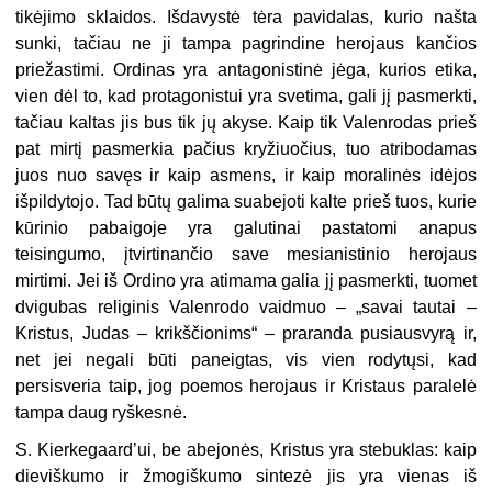
tikėjimo sklaidos. Išdavystė tėra pavidalas, kurio našta
sunki, tačiau ne ji tampa pagrindine herojaus kančios
priežastimi. Ordinas yra antagonistinė jėga, kurios etika,
vien dėl to, kad protagonistui yra svetima, gali jį pasmerkti,
tačiau kaltas jis bus tik jų akyse. Kaip tik Valenrodas prieš
pat mirtį pasmerkia pačius kryžiuočius, tuo atribodamas
juos nuo savęs ir kaip asmens, ir kaip moralinės idėjos
išpildytojo. Tad būtų galima suabejoti kalte prieš tuos, kurie
kūrinio pabaigoje yra galutinai pastatomi anapus
teisingumo, įtvirtinančio save mesianistinio herojaus
mirtimi. Jei iš Ordino yra atimama galia jį pasmerkti, tuomet
dvigubas religinis Valenrodo vaidmuo – „savai tautai –
Kristus, Judas – krikščionims“ – praranda pusiau­svyrą ir,
net jei negali būti paneigtas, vis vien rodytųsi, kad
persisveria taip, jog poemos herojaus ir Kristaus paralelė
tampa daug ryškesnė.
S. Kierkegaard’ui, be abejonės, Kristus yra stebuklas: kaip
dieviškumo ir žmo­giškumo sintezė jis yra vienas iš