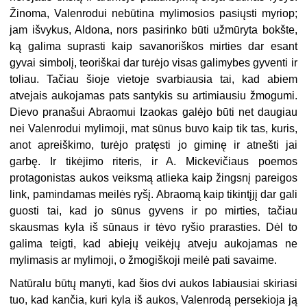
Žinoma, Valenrodui nebūtina mylimosios pasiųsti myriop;
jam išvykus, Aldona, nors pasirinko būti užmūryta bokšte,
ką galima suprasti kaip savanoriškos mirties dar esant
gyvai simbolį, teoriškai dar turėjo visas galimybes gyventi ir
toliau. Tačiau šioje vietoje svarbiausia tai, kad abiem
atvejais aukojamas pats santykis su artimiausiu žmogumi.
Dievo pranašui Abraomui Izaokas galėjo būti net daugiau
nei Valenrodui mylimoji, mat sūnus buvo kaip tik tas, kuris,
anot apreiškimo, turėjo pratęsti jo giminę ir atnešti jai
garbę. Ir tikėjimo riteris, ir A. Mickevičiaus poemos
protagonistas aukos veiksmą atlieka kaip žingsnį pareigos
link, pamindamas meilės ryšį. Abraomą kaip tikintįjį dar gali
guosti tai, kad jo sūnus gyvens ir po mirties, tačiau
skausmas kyla iš sūnaus ir tėvo ryšio prarasties. Dėl to
galima teigti, kad abiejų veikėjų atveju aukojamas ne
mylimasis ar mylimoji, o žmogiškoji meilė pati savaime.
Natūralu būtų manyti, kad šios dvi aukos labiausiai skiriasi
tuo, kad kančia, kuri kyla iš aukos, Valenrodą persekioja ją