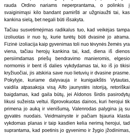
rauda Ordino nariams neperprantama, o polinkis į
svaiginimąsi kilo bandant pamiršti ar užgniaužti tai, kas
kankina sielą, bet negali būti išsakyta.
Tačiau susvetimėjimas radikalus tuo, kad veikėjas tampa
izoliuotas ir nuo tų, kurie turėtų būti dvasinė jo atrama.
Fizinė izoliacija kaip gyvenimas toli nuo tėvynės žemės yra
viena, tačiau herojų kankina tai, kad, diena iš dienos
persiimdamas priešų bendravimo manieromis, elgesio
normomis ir bent iš dalies vykdydamas tai, ko iš jo tikisi
kryžiuočiai, jis atskiria save nuo lietuvių ir dvasine prasme.
Pokylyje, kuriame dalyvauja ir kunigaikštis Vytautas,
vaidila atpasakoja visą Alfo jaunystės istoriją, retoriškai
baigdamas, kad gaila būtų, jei Aldonos širdis pasirodytų
likusi sužeista veltui. Išprovokuotas dainos, kuri herojui tik
primena jo auką ir vienišumą, Valenrodas palygina ją su
gyvatės nuodais. Veidmainyste ir pačiam bjauria klasta
vykdomas planas ir taip kasdien kelia nerimą herojui, tad
suprantama, kad poetinis jo gyvenimo ir žygio įžodinimas,