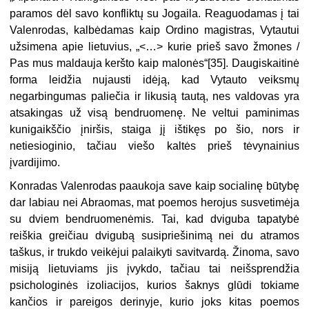
paramos dėl savo konfliktų su Jogaila. Reaguodamas į tai
Valenrodas, kalbėdamas kaip Ordino magistras, Vytautui
užsimena apie lietuvius, „<…> kurie prieš savo žmones /
Pas mus maldauja keršto kaip malonės“[35]. Daugiskaitinė
forma leidžia nujausti idėją, kad Vytauto veiksmų
negarbingumas paliečia ir likusią tautą, nes valdovas yra
atsakingas už visą bendruomenę. Ne veltui paminimas
kunigaikščio įniršis, staiga jį ištikęs po šio, nors ir
netiesioginio, tačiau viešo kaltės prieš tėvynainius
įvardijimo.
Konradas Valenrodas paaukoja save kaip socialinę būtybę
dar labiau nei Abraomas, mat poemos herojus susvetimėja
su dviem bendruomenėmis. Tai, kad dviguba tapatybė
reiškia greičiau dvigubą susipriešinimą nei du atramos
taškus, ir trukdo veikėjui palaikyti savitvardą. Žinoma, savo
misiją lietuviams jis įvykdo, tačiau tai neišsprendžia
psichologinės izoliacijos, kurios šaknys glūdi tokiame
kančios ir pareigos derinyje, kurio joks kitas poemos