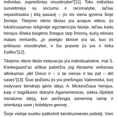
individas, supriešintas visuotinybei“[11]. Toks individas
susvetimėja su sociumu ir racionalybe, tačiau
nepasitraukia į kitą pasaulį – jis vis viena gyvena šioje
žemėje. Tikėjimo riterio tikslas yra anapus etikos, jis
lokalizuojamas religinėje egzistencijos fazėje, tačiau kartu
herojus išlieka baigtinis žmogus tarp žmonių, kurių etiniais
matais remiantis, „jo poelgio tikrovė yra tai, kuo jis
priklauso visuotinybei, ir šia prasme jis yra ir lieka
žudiku“[12].
Tikėjimo riterio tikslo motyvacija yra individualistinė, mat S.
Kierkegaard’as aiškiai pabrėžia, jog Abraomo veiksmas
atliekamas „dėl Dievo ir – o tai vienas ir tas pat – dėl
savęs“[13]. Šiuo požiūriu jis yra priešingas Valenrodui, kurį
motyvavo bendrojo gėrio idėja. A. Mickevičiaus herojus,
kaip ir tragiškasis didvyris Agamemnonas, siekia išpildyti
moralumo idėją, kuri peržengia asmeninę laimę ir
orientuoja save į kolektyvo gerovę.
Šioje vietoje svarbu patikslinti bendruomenės pobūdį. Vien