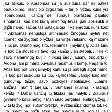
jau atlikus, o Abraomas su ja susiduria dar iki paties
paaukojimo. Tikinčiojo žygdarbis – tai jo ryžtas, kuris yra
išbandomas. Kančią dėl sūnaus prarasties papildo
žinojimas, kad bet kurią akimirką tėvas gali apsisukti ir
grįžti namo. Tačiau tas pats galioja ir Valenrodui, kuris kaip
ir Abraomas nenustoja artimiausio žmogaus mylėti net
tuomet, kai žygdarbio ryžtas jau virtęs veiksmu, ką matome
iš jo, jau Ordino magistro, kreipimosi į mylimąją: „O aš turiu
iš tolo čia stovėti / Ir tavo ilgą kančią vien stebėti, / Ir keikti
savo nelaimingą būtį / Ir likusį širdy jausmų truputį“[27].
Aldona jam primena buvusius jausmus ir laimę. Negana to,
Alfas taip pat turi galimybę kartu su ja pabėgti atgal namo,
jis taip pat susiduria su tuo, ką filosofas įvardijo kaip etinį
gundymą, tačiau savo pozicijos neatsisako: „Laimei
amžinai numirt turėjau, / Sumanęs kruviną, klastingą
kerštą. / Dabar kančių tų tikslas jau matyti: / Žiauraus
gyvenimo kova nelygi / Man siūlo pergalės lemtingą žygį, /
O tu tą žygį nori sutramdyti!“[28] Ryžtas išbandomas tol, kol
yra galimybė grįžti atgal, tad galima teigti, jog tai, ką