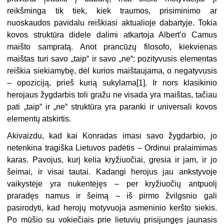
reikšminga tik tiek, kiek traumos, prisiminimo ar
nuoskaudos pavidalu reiškiasi aktualioje dabartyje. Tokia
kovos struktūra didele dalimi atkartoja Albert’o Camus
maišto sampratą. Anot prancūzų filosofo, kiekvienas
maištas turi savo „taip“ ir savo „ne“: pozityvusis elementas
reiškia siekiamybę, dėl kurios maištaujama, o negatyvusis
– opoziciją, prieš kurią sukylama[1]. Ir nors klasikinio
herojaus žygdarbis toli gražu ne visada yra maištas, tačiau
pati „taip“ ir „ne“ struktūra yra paranki ir universali kovos
elementų atskirtis.
Akivaizdu, kad kai Konradas imasi savo žygdarbio, jo
netenkina tragiška Lietuvos padėtis – Ordinui pralaimimas
karas. Pavojus, kurį kelia kryžiuočiai, gresia ir jam, ir jo
šeimai, ir visai tautai. Kadangi herojus jau ankstyvoje
vaikystėje yra nukentėjęs – per kryžiuočių antpuolį
praradęs namus ir šeimą – iš pirmo žvilgsnio gali
pasirodyti, kad herojų motyvuoja asmeninio keršto siekis.
Po mūšio su vokiečiais prie lietuvių prisijungęs jaunasis