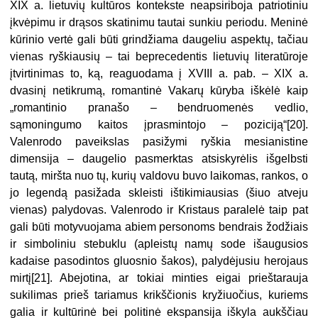
XIX a. lietuvių kultūros kontekste neapsiriboja patriotiniu
įkvėpimu ir drąsos skatinimu tautai sunkiu periodu. Meninė
kūrinio vertė gali būti grindžiama daugeliu aspektų, tačiau
vienas ryškiausių – tai beprecedentis lietuvių literatūroje
įtvirtinimas to, ką, reaguodama į XVIII a. pab. – XIX a.
dvasinį netikrumą, romantinė Vakarų kūryba iškėlė kaip
„romantinio pranašo – bendruomenės vedlio,
sąmoningumo kaitos įprasmintojo – poziciją“[20].
Valenrodo paveikslas pasižymi ryškia mesianistine
dimensija – daugelio pasmerktas atsiskyrėlis išgelbsti
tautą, miršta nuo tų, kurių valdovu buvo laikomas, rankos, o
jo legendą pasižada skleisti ištikimiausias (šiuo atveju
vienas) palydovas. Valenrodo ir Kristaus paralelė taip pat
gali būti motyvuojama abiem personoms bendrais žodžiais
ir simboliniu stebuklu (apleistų namų sode išaugusios
kadaise pasodintos gluosnio šakos), palydėjusiu herojaus
mirtį[21]. Abejotina, ar tokiai minties eigai prieštarauja
sukilimas prieš tariamus krikščionis kryžiuočius, kuriems
galia ir kultūrinė bei politinė ekspansija iškyla aukščiau