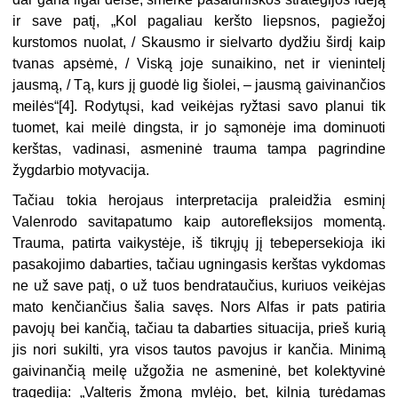
ir save patį, „Kol pagaliau keršto liepsnos, pagiežoj
kurstomos nuolat, / Skausmo ir sielvarto dydžiu širdį kaip
tvanas apsėmė, / Viską joje sunaikino, net ir vienintelį
jausmą, / Tą, kurs jį guodė lig šiolei, – jausmą gaivinančios
meilės“[4]. Rodytųsi, kad veikėjas ryžtasi savo planui tik
tuomet, kai meilė dingsta, ir jo sąmonėje ima dominuoti
kerštas, vadinasi, asmeninė trauma tampa pagrindine
žygdarbio motyvacija.
Tačiau tokia herojaus interpretacija praleidžia esminį
Valenrodo savitapatumo kaip autorefleksijos momentą.
Trauma, patirta vaikystėje, iš tikrųjų jį tebepersekioja iki
pasakojimo dabarties, tačiau ugningasis kerštas vykdomas
ne už save patį, o už tuos bendrataučius, kuriuos veikėjas
mato kenčiančius šalia savęs. Nors Alfas ir pats patiria
pavojų bei kančią, tačiau ta dabarties situacija, prieš kurią
jis nori sukilti, yra visos tautos pavojus ir kančia. Minimą
gaivinančią meilę užgožia ne asmeninė, bet kolektyvinė
tragedija: „Valteris žmoną mylėjo, bet, kilnią turėdamas