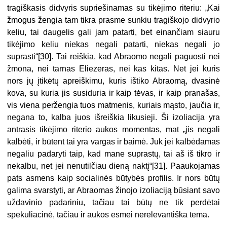
tragiškasis didvyris supriešinamas su tikėjimo riteriu: „Kai
žmogus žengia tam tikra prasme sunkiu tragiškojo didvyrio
keliu, tai daugelis gali jam patarti, bet einančiam siauru
tikėjimo keliu niekas negali patarti, niekas negali jo
suprasti“[30]. Tai reiškia, kad Abraomo negali paguosti nei
žmona, nei tarnas Eliezeras, nei kas kitas. Net jei kuris
nors jų įtikėtų apreiškimu, kuris ištiko Abraomą, dvasinė
kova, su kuria jis susiduria ir kaip tėvas, ir kaip pranašas,
vis viena peržengia tuos matmenis, kuriais mąsto, jaučia ir,
negana to, kalba juos išreiškia likusieji. Ši izoliacija yra
antrasis tikėjimo riterio aukos momentas, mat „jis negali
kalbėti, ir būtent tai yra vargas ir baimė. Juk jei kalbėdamas
negaliu padaryti taip, kad mane suprastų, tai aš iš tikro ir
nekalbu, net jei nenutilčiau dieną naktį“[31]. Paaukojamas
pats asmens kaip socialinės būtybės profilis. Ir nors būtų
galima svarstyti, ar Abraomas žinojo izoliaciją būsiant savo
uždavinio padariniu, tačiau tai būtų ne tik perdėtai
spekuliacinė, tačiau ir aukos esmei nerelevantiška tema.