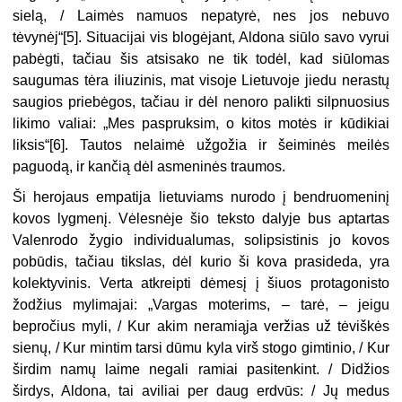
sielą, / Laimės namuos nepatyrė, nes jos nebuvo
tėvynėj“[5]. Situacijai vis blogėjant, Aldona siūlo savo vyrui
pabėgti, tačiau šis atsisako ne tik todėl, kad siūlomas
saugumas tėra iliuzinis, mat visoje Lietuvoje jiedu nerastų
saugios priebėgos, tačiau ir dėl nenoro palikti silpnuosius
likimo valiai: „Mes paspruksim, o kitos motės ir kūdikiai
liksis“[6]. Tautos nelaimė užgožia ir šeiminės meilės
paguodą, ir kančią dėl asmeninės traumos.
Ši herojaus empatija lietuviams nurodo į bendruomeninį
kovos lygmenį. Vėlesnėje šio teksto dalyje bus aptartas
Valenrodo žygio individualumas, solipsistinis jo kovos
pobūdis, tačiau tikslas, dėl kurio ši kova prasideda, yra
kolektyvinis. Verta atkreipti dėmesį į šiuos protagonisto
žodžius mylimajai: „Vargas moterims, – tarė, – jeigu
bepročius myli, / Kur akim neramiąja veržias už tėviškės
sienų, / Kur mintim tarsi dūmu kyla virš stogo gimtinio, / Kur
širdim namų laime negali ramiai pasitenkint. / Didžios
širdys, Aldona, tai aviliai per daug erdvūs: / Jų medus