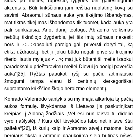
šiuos po meilės, rūpesčio, lygybės bei gailestingumo
akcentais. Būti krikščioniu jam reiškia nuolatinę kovą su
savimi. Abraomui sūnaus auka yra tikėjimo išbandymas,
mat tikras tikėjimas išbandomas tik tuomet, kada auka yra
pati sunkiausia. Anot danų teologo, Abraomo veiksmas
nebūtų tikinčiojo žygdarbis, jei šis imtų sūnaus nekęsti:
nors ir „<…>absoliuti pareiga gali priversti daryti tai, ką
etika uždraustų, bet ji jokiu būdu negali priversti tikėjimo
riterio liautis mylėjus <…>; mat juk būtent ši meilė Izaokui
paradoksaliu prieštaravimu meilei Dievui jo poelgį paverčia
auka“[25]. Ryžtas paaukoti ryšį su pačiu artimiausiu
žmogumi tampa vienu iš centrinių kierkegoriškai
suprantamo krikščioniškojo heroizmo elementų.
Konrado Valenrodo santykis su mylimąja atkartoja tą pačią
aukos formulę. Išvykdamas iš Lietuvos jis paskutinįkart
kreipiasi į Aldoną žodžiais „Vėl esi nūn laisva tu didelio
vyro našlystėj, / Kurs dėl tėvykščios labo net ir tave štai
palieka“[26], iš kurių kaip ir Abraomo atveju matome, kad
herojaus tikslą ir artimojo paaukojimą sieja būtinas ryšys.