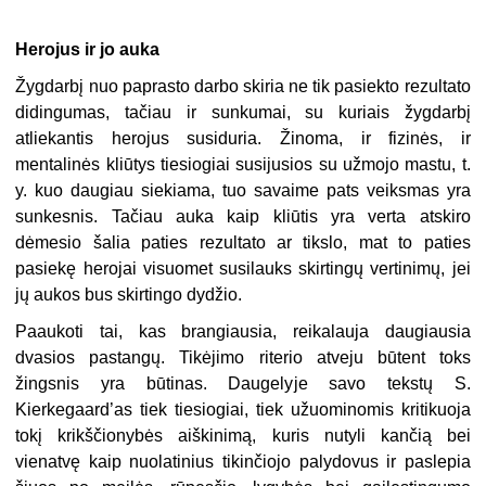
Herojus ir jo auka
Žygdarbį nuo paprasto darbo skiria ne tik pasiekto rezultato
didingumas, tačiau ir sunkumai, su kuriais žygdarbį
atliekantis herojus susiduria. Žinoma, ir fizinės, ir
mentalinės kliūtys tiesiogiai susijusios su užmojo mastu, t.
y. kuo daugiau siekiama, tuo savaime pats veiksmas yra
sunkesnis. Tačiau auka kaip kliūtis yra verta atskiro
dėmesio šalia paties rezultato ar tikslo, mat to paties
pasiekę herojai visuomet susilauks skirtingų vertinimų, jei
jų aukos bus skirtingo dydžio.
Paaukoti tai, kas brangiausia, reikalauja daugiausia
dvasios pastangų. Tikėjimo riterio atveju būtent toks
žingsnis yra būtinas. Daugelyje savo tekstų S.
Kierkegaard’as tiek tiesiogiai, tiek užuominomis kritikuoja
tokį krikščionybės aiškinimą, kuris nutyli kančią bei
vienatvę kaip nuolatinius tikinčiojo palydovus ir paslepia