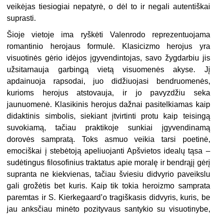
veikėjas tiesiogiai nepatyrė, o dėl to ir negali autentiškai
suprasti.
Šioje vietoje ima ryškėti Valenrodo reprezentuojama
romantinio herojaus formulė. Klasicizmo herojus yra
visuotinės gėrio idėjos įgyvendintojas, savo žygdarbiu jis
užsitarnauja garbingą vietą visuomenės akyse. Jį
apdainuoja rapsodai, juo didžiuojasi bendruomenės,
kurioms herojus atstovauja, ir jo pavyzdžiu seka
jaunuomenė. Klasikinis herojus dažnai pasitelkiamas kaip
didaktinis simbolis, siekiant įtvirtinti protu kaip teisingą
suvokiamą, tačiau praktikoje sunkiai įgyvendinamą
dorovės sampratą. Toks asmuo veikia tarsi poetinė,
emociškai į stebėtoją apeliuojanti Apšvietos idealų tąsa –
sudėtingus filosofinius traktatus apie moralę ir bendrąjį gėrį
supranta ne kiekvienas, tačiau šviesiu didvyrio paveikslu
gali grožėtis bet kuris. Kaip tik tokia heroizmo samprata
paremtas ir S. Kierkegaard’o tragiškasis didvyris, kuris, be
jau anksčiau minėto pozityvaus santykio su visuotinybe,