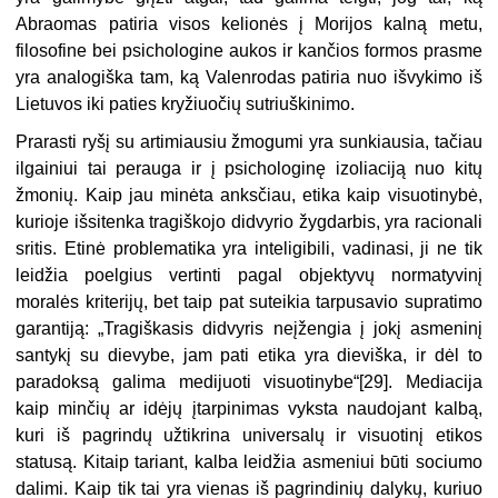
Abraomas patiria visos kelionės į Morijos kalną metu,
filosofine bei psichologine aukos ir kančios formos prasme
yra analogiška tam, ką Valenrodas patiria nuo išvykimo iš
Lietuvos iki paties kryžiuočių sutriuškinimo.
Prarasti ryšį su artimiausiu žmogumi yra sunkiausia, tačiau
ilgainiui tai perauga ir į psichologinę izoliaciją nuo kitų
žmonių. Kaip jau minėta anksčiau, etika kaip visuotinybė,
kurioje išsitenka tragiškojo didvyrio žygdarbis, yra ra­cionali
sritis. Etinė problematika yra inteligibili, vadinasi, ji ne tik
leidžia poelgius vertinti pagal objektyvų normatyvinį
moralės kriterijų, bet taip pat suteikia tarpusavio supratimo
garantiją: „Tragiškasis didvyris neįžengia į jokį asmeninį
santykį su dievybe, jam pati etika yra dieviška, ir dėl to
paradoksą galima medijuoti visuotinybe“[29]. Mediacija
kaip minčių ar idėjų įtarpinimas vyksta naudojant kalbą,
kuri iš pagrindų užtikrina universalų ir visuotinį etikos
statusą. Kitaip tariant, kalba leidžia asmeniui būti sociumo
dalimi. Kaip tik tai yra vienas iš pagrindinių dalykų, kuriuo