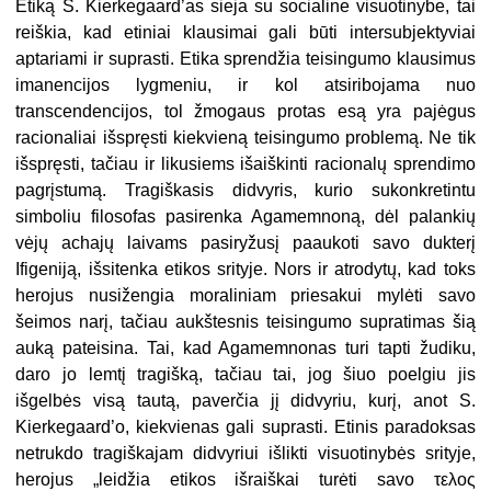
Etiką S. Kierkegaard’as sieja su socialine visuotinybe, tai
reiškia, kad etiniai klausimai gali būti intersubjektyviai
aptariami ir suprasti. Etika sprendžia teisingumo klausimus
imanencijos lygmeniu, ir kol atsiribojama nuo
transcendencijos, tol žmogaus protas esą yra pajėgus
racionaliai išspręsti kiekvieną teisingumo problemą. Ne tik
išspręsti, tačiau ir likusiems išaiškinti racionalų sprendimo
pagrįstumą. Tragiškasis didvyris, kurio sukonkretintu
simboliu filosofas pasirenka Agamemnoną, dėl palankių
vėjų achajų laivams pasiryžusį paaukoti savo dukterį
Ifigeniją, išsitenka etikos srityje. Nors ir atrodytų, kad toks
herojus nusižengia moraliniam priesakui mylėti savo
šeimos narį, tačiau aukštesnis teisingumo supratimas šią
auką pateisina. Tai, kad Agamemnonas turi tapti žudiku,
daro jo lemtį tragišką, tačiau tai, jog šiuo poelgiu jis
išgelbės visą tautą, paverčia jį didvyriu, kurį, anot S.
Kierkegaard’o, kiekvienas gali suprasti. Etinis paradoksas
netrukdo tragiškajam didvyriui išlikti visuotinybės srityje,
herojus „leidžia etikos išraiškai turėti savo τελος