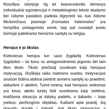
filosofijos istorijoje lig tol beprecedentis dėmesys
individualiai egzistencijai ir metodologinės teksto skaitymo
bei rašymo pastabos padeda išgryninti tai, kas Adomo
Mickevičiaus poemoje „Konradas Valenrodas“ yra
herojiška protagonisto esmė, taip pat nustatyti poeto
kūrinyje pateikiamo heroizmo santykį su religija.
Herojus ir jo tikslas
Kiekvienas herojus turi savo žygdarbį. Kiekvienas
žygdarbis – tai kova su antagonistinėmis jėgomis dėl tam
tikro tikslo. Tikslo priežastį suvokiant kaip herojaus
motyvaciją, išryškėja laiko matmens svarba: motyvacijos
analizei būtina atskirai įvertinti asmens santykį su praeitimi,
dabartimi ir ateitimi. Turint omeny, kad herojaus veiksmas
yra kova, ateitis turėtų būti suvokiama kaip siektina,
trokštama situacija ar dalykų padėtis, o dabartis – kaip
įveikos, peržengimo objektas. Kalbant apie praeitį, šią
pravartu įtraukti į dabartį, mat tikslo motyvacijai ji