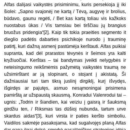
Alfas dalijasi vaikystės prisiminimu, kuris persekioja jį iki
šiolei: „Sapno svajonėj ne kartą / Tėvą, augyvę ir brolius,
būdavo, gaunu regėti, / Bet kas kartą toliau vis kažkoks
nuostabus ūkas / Vis tamsiau bei tirščiau jų brangius
bruožus pridengia“[2]. Kaip tik tokia praeities segmento it
dieglio padėtis dabarties psichikoje nurodo į trauminę
patirtį, kuri dažną asmenį pastūmėja kerštauti. Alfas puikiai
supranta, kad dėl prarastos tėvynės ir šeimos yra kalti
kryžiuočiai. Kerštas – tai bandymas įveikti nelygybės ir
neteisingumo reikšmėmis pažymėtą vaikystės traumą ne
užsimirštant ar ją slopinant, o stojant į akistatą. Ši
dažniausiai turi tam tikrą juslinį dirgiklį, kurį išvydęs,
išgirdęs ar pajutęs, asmuo nesąmoningai prisimena
pamirštą ar užspaustą skausmą. Konradui Valenrodui tai –
ugnis: „Todrin ir šiandien, kai veiziu į gaisrą ir šauksmą
girdžiu ten, / Riksmas tas dūšioj nubunda, tartum urve
skardus aidas“[3], kuri virsta ir paties keršto simboliu.
Vaidilos sakmėje pasakojama, kad sugalvojęs planą Alfas
dar gana ilgai delsė, smerkė pasalūniškos strategijos idėją