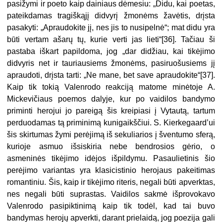
pasižymi ir poeto kaip dainiaus dėmesiu: „Didu, kai poetas,
pateikdamas tragiškąjį didvyrį žmonėms žavėtis, drįsta
pasakyti: „Apraudokite jį, nes jis to nusipelnė“; mat didu yra
būti vertam ašarų tų, kurie verti jas lieti“[36]. Tačiau ši
pastaba iškart papildoma, jog „dar didžiau, kai tikėjimo
didvyris net ir tauriausiems žmonėms, pasiruošusiems jį
apraudoti, drįsta tarti: „Ne mane, bet save apraudokite“[37].
Kaip tik tokią Valenrodo reakciją matome minėtoje A.
Mickevičiaus poemos dalyje, kur po vaidilos bandymo
priminti herojui jo pareigą šis kreipiasi į Vytautą, tartum
perduodamas tą priminimą kunigaikščiui. S. Kierkegaard’ui
šis skirtumas žymi perėjimą iš sekuliarios į šventumo sferą,
kurioje asmuo išsiskiria nebe bendrosios gėrio, o
asmeninės tikėjimo idėjos išpildymu. Pasaulietinis šio
perėjimo variantas yra klasicistinio herojaus pakeitimas
romantiniu. Šis, kaip ir tikėjimo riteris, negali būti apverktas,
nes negali būti suprastas. Vaidilos sakmė išprovokavo
Valenrodo pasipiktinimą kaip tik todėl, kad tai buvo
bandymas herojų apverkti, darant prielaidą, jog poezija gali