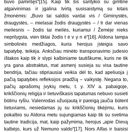
buvo pamiršęs“[15]. Kaip tik šis santykio su gimtine
atgaivinimas ir įgalina tvirtą susisaistymą su kitais
žmonėmis: „Buvo tai saldūs vardai vis / Giminystės,
draugystės, – mielasai žodis draugystės – / Ir dar vienas
meilesnis – žodis tai meilės, kuriamui / Žemėje nieks
neprilygsta, vien tiktai žodis t ė v y n ė“[16]. Aldona tampa
simbolinės medžiagos, kuria herojus įsteigia savo
tapatybę, teikėja. Anksčiau minėto transponavimo judesio
ištakos kaip tik ir slypi kalbiniame tautiškume, kuris ne tik
yra gana abstraktus, mat asmenį susieja su visa tautine
bendrija, tačiau stipriausiai veikia dėl to, kad apeliuoja į
pačią tapatybės refleksijos pradžią – vaikystę. Negana to,
pačių aprašomų įvykių metu, t. y. XIV a. pabaigoje,
krikščionių religija ir lietuviškasis tapatumas nebuvo susieti
būtinu ryšiu. Valenrodas užuojautą ir pareigą jaučia būtent
lietuviams, nesiedamas jų su krikščionių tikėjimu, kuris
pokalbio su Aldona metu sujungiamas kaip tik su svetima
tautine tradicija, mat, kaip pažymima, herojus „apie Dievą
kalbėjo, kurs už Nemuno valdo“[17]. Nors Alfas ir baisisi