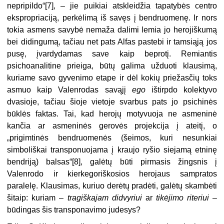
nepripildo“[7], – jie puikiai atskleidžia tapatybės centro
ekspropriaciją, perkėlimą iš savęs į bendruomenę. Ir nors
tokia asmens savybė nemaža dalimi lemia jo herojiškumą
bei didingumą, tačiau net pats Alfas pastebi ir tamsiąją jos
pusę, įvardydamas save kaip beprotį. Remiantis
psichoanalitine prieiga, būtų galima užduoti klausimą,
kuriame savo gyvenimo etape ir dėl kokių priežasčių toks
asmuo kaip Valenrodas savąjį
ego
ištirpdo kolektyvo
dvasioje, tačiau šioje vietoje svarbus pats jo psichinės
būklės faktas. Tai, kad herojų motyvuoja ne asmeninė
kančia ar asmeninės gerovės projekcija į ateitį, o
„prigimtinės bendruomenės (šeimos, kuri nesunkiai
simboliškai transponuojama į kraujo ryšio siejamą etninę
bendriją) balsas“[8], galėtų būti pirmasis žingsnis į
Valenrodo ir kierkegoriškosios herojaus sampratos
paralelę. Klausimas, kuriuo derėtų pradėti, galėtų skambėti
šitaip: kuriam –
tragiškajam didvyriui
ar
tikėjimo riteriui
–
būdingas šis transponavimo judesys?