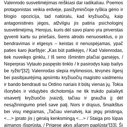
Valenrodo susvetimėjimas reiškiasi dar radikaliau. Poemos
protagonistas veikia erdvėje, pasižyminčioje ryškia gėrio ir
blogio opozicija, tad natūralu, kad kryžiuočių, kaip
antagonistinės jėgos, atžvilgiu jis patiria psichologinį
susvetimėjimą. Herojus, kuris dėl savo plano yra priverstas
gyventi kartu su priešais, šiems atrodo nenuoseklus, o jo
bendravimas ir elgesys – keistas ir nenuspėjamas, ypač
paties karo įkarštyje: „Kas būt patikėjęs, / Kad Valenrodas,
tiek nuveikęs ginklu, / Iš seno išmintim plačiai garsėjęs, /
Neperpras Vytauto paspęsto tinklo / Ir pasirodys kaip bailys
be ryžto“[32]. Valenrodas slepia mylimosios, tėvynės ilgesį
bei pasibjaurėjimą apsiimtu kryžiuočių magistro vaidmeniu
ir bando bendrauti su Ordino nariais it būtų vienas jų. Tokia
išorybės ir vidujybės dichotomija ne tik trukdo palaikyti
visavertį kryžiuočio įvaizdį, tačiau ir graužia jį dėl
nesąžiningumo prieš save patį. Nors ir drąsus, šmaikštus
bei visų mėgiamas, „Tačiau vienatvėj, kai jėgų pristinga,
<…> įprato jis į gėralą kenksmingą <…> / Staiga pro lūpas
aimanos išsprūsta, / Prigesę akys ašarom paplūsta“[33]. Ši