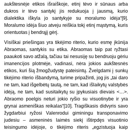
aukštesnėje etikos išraiškoje, etinį tėvo ir sūnaus arba
dukros ir tėvo santykį jis redukuoja į jausmą, kurio
dialektika iškyla jo santykyje su moralumo idėja“[9].
Moralumo idėja šiuo atveju reiškia tokį etinį mąstymą, kuris
orientuotas į bendrąjį gėrį.
Visiškai priešingas yra tikėjimo riterio, kurio esmę įkūnija
Abraomas, santykis su etika. Abraomas taip pat ryžtasi
paaukoti savo atžalą, tačiau tai nesusiję su bendruoju gėriu
imanencijos plotmėje, vadinasi, nėra jokios aukštesnės
etikos, kuri šią žmogžudystę pateisintų. Žvelgdami į sunkų
tikėjimo riterio išbandymą, turime pripažinti, jog jis „tai daro
ne tam, kad išgelbėtų tautą, ne tam, kad išlaikytų valstybės
idėją, ne tam, kad susitaikytų su įpykusiais dievais <…>.
Abraomo poelgis neturi jokio ryšio su visuotinybe ir yra
grynai asmeniškas reikalas“[10]. Tragiškasis didvyris savo
žygdarbiui ryžosi Valenrodui giminingu transponavimo
judesiu – asmeninės laimės siekį ištirpdęs visuotinio
teisingumo idėjoje, o tikėjimo riteris „egzistuoja kaip