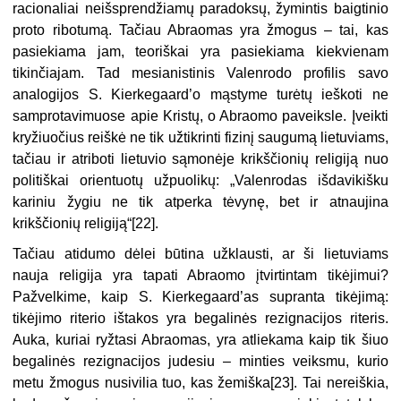
racionaliai neišsprendžiamų paradoksų, žymintis baigtinio
proto ribotumą. Tačiau Abraomas yra žmogus – tai, kas
pasiekiama jam, teoriškai yra pasiekiama kiekvienam
tikinčiajam. Tad mesianistinis Valenrodo profilis savo
analogijos S. Kierkegaard’o mąstyme turėtų ieškoti ne
samprotavimuose apie Kristų, o Abraomo paveiksle. Įveikti
kryžiuočius reiškė ne tik užtikrinti fizinį saugumą lietuviams,
tačiau ir atriboti lietuvio sąmonėje krikščionių religiją nuo
politiškai orientuotų užpuolikų: „Valenrodas išdavikišku
kariniu žygiu ne tik atperka tėvynę, bet ir atnaujina
krikščionių religiją“[22].
Tačiau atidumo dėlei būtina užklausti, ar ši lietuviams
nauja religija yra tapati Abraomo įtvirtintam tikėjimui?
Pažvelkime, kaip S. Kierkegaard’as supranta tikėjimą:
tikėjimo riterio ištakos yra begalinės rezignacijos riteris.
Auka, kuriai ryžtasi Abraomas, yra atliekama kaip tik šiuo
begalinės rezignacijos judesiu – minties veiksmu, kurio
metu žmogus nusivilia tuo, kas žemiška[23]. Tai nereiškia,