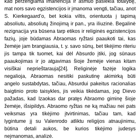
kad peržengiama imanencija ir asmuo pasiekia totalybę,
mat nors savo egzistencijos ir įmanoma vengti, tačiau, anot
S. Kierkegaard’o, bet kokia viltis, orientuota į tapimą
absoliutu, absoliutų žinojimą ir pan., yra iliuzinė. Begalinė
rezignacija yra būsena tarp etikos ir religinės egzistencijos
fazių, joje būdamas Abraomas ryžtasi paaukoti tai, kas
žemėje jam brangiausia, t. y. savo sūnų, bet tikėjimo riteriu
jis tampa tik tuomet, kai dėl Absurdo įtiki, jog sūnaus
paaukojimas ir jo atgavimas šioje žemėje vienas kitam
visiškai neprieštarauja[24]. Religinėje fazėje logika
negalioja, Abraomas nesitiki paskutinę akimirką būti
angelo sustabdytas, tačiau, Absurdui pakeitus racionalias
baigtinio proto taisykles, jis veikia tikėdamas, jog Dievo
pažadas, kad Izaokas dar pratęs Abraomo giminę šioje
žemėje, išsipildys. Abraomo ryžtas ne ką mažiau nei pats
veiksmas yra tikėjimo įtvirtinimas, tačiau tam, kad
lygintume jį su Valenrodo atliktu religijos atnaujinimu,
būtina detali aukos, be kurios tikėjimo judesys
neįmanomas, analizė.