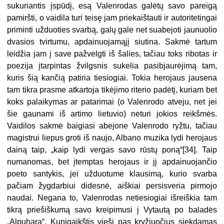
sukuriantis įspūdį, esą Valenrodas galėtų savo pareigą
pamiršti, o vaidila turi teisę jam priekaištauti ir autoritetingai
priminti užduoties svarbą, galų gale net suabejoti jaunuolio
dvasios tvirtumu, apdainuojamąjį siutina. Sakmė tartum
leidžia jam į save pažvelgti iš šalies, tačiau toks ribotas ir
poezija įtarpintas žvilgsnis sukelia pasibjaurėjimą tam,
kuris šią kančią patiria tiesiogiai. Tokia herojaus jausena
tam tikra prasme atkartoja tikėjimo riterio padėtį, kuriam bet
koks palaikymas ar patarimai (o Valenrodo atveju, net jei
šie gaunami iš artimo lietuvio) neturi jokios reikšmės.
Vaidilos sakmė baigiasi abejone Valenrodo ryžtu, tačiau
magist­rui liepus groti iš naujo, Albano muzika lydi herojaus
dainą taip, „kaip lydi vergas savo rūstų poną“[34]. Taip
numanomas, bet įtemptas herojaus ir jį apdainuojančio
poeto santykis, jei užduotume klausimą, kurio svarba
pačiam žygdarbiui didesnė, aiškiai persisveria pirmojo
naudai. Negana to, Valenrodas netiesiogiai išreiškia tam
tikrą priešiškumą savo kreipimusi į Vytautą po baladės
„Alpuhara“. Kunigaikštis vieši pas kryžiuočius siekdamas