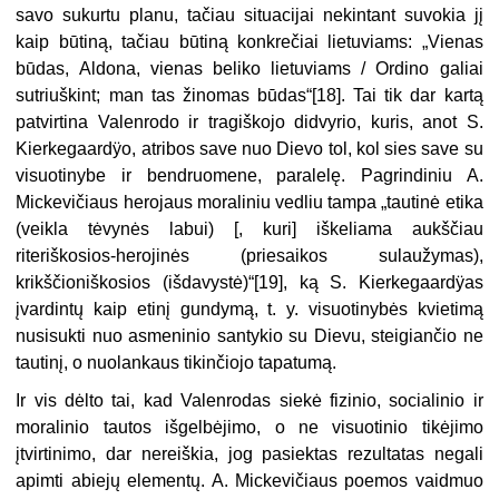
savo sukurtu planu, tačiau situacijai nekintant suvokia jį
kaip būtiną, tačiau būtiną konkrečiai lietuviams: „Vienas
būdas, Aldona, vienas beliko lietuviams / Ordino galiai
sutriuškint; man tas žinomas būdas“[18]. Tai tik dar kartą
patvirtina Valenrodo ir tragiškojo didvyrio, kuris, anot S.
Kierkegaardÿo, atribos save nuo Dievo tol, kol sies save su
visuotinybe ir bendruomene, paralelę. Pagrindiniu A.
Mickevičiaus herojaus moraliniu vedliu tampa „tautinė etika
(veikla tėvynės labui) [, kuri] iškeliama aukščiau
riteriškosios-herojinės (priesaikos sulaužymas),
krikščioniškosios (išdavystė)“[19], ką S. Kierkegaardÿas
įvardintų kaip etinį gundymą, t. y. visuotinybės kvietimą
nusisukti nuo asmeninio santykio su Dievu, steigiančio ne
tautinį, o nuolankaus tikinčiojo tapatumą.
Ir vis dėlto tai, kad Valenrodas siekė fizinio, socialinio ir
moralinio tautos išgelbėjimo, o ne visuotinio tikėjimo
įtvirtinimo, dar nereiškia, jog pasiektas rezultatas negali
apimti abiejų elementų. A. Mickevičiaus poemos vaidmuo