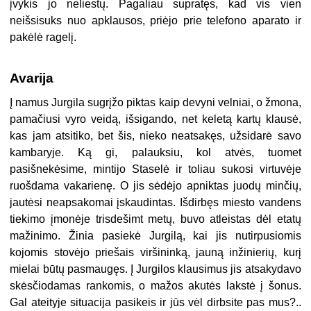
įvykis jo neliestų. Pagaliau supratęs, kad vis vien
neišsisuks nuo apklausos, priėjo prie telefono aparato ir
pakėlė ragelį.
Avarija
Į namus Jurgila sugrįžo piktas kaip devyni velniai, o žmona,
pamačiusi vyro veidą, išsigando, net keletą kartų klausė,
kas jam atsitiko, bet šis, nieko neatsakęs, užsidarė savo
kambaryje. Ką gi, palauksiu, kol atvės, tuomet
pasišnekėsime, mintijo Staselė ir toliau sukosi virtuvėje
ruošdama vakarienę. O jis sėdėjo apniktas juodų minčių,
jautėsi neapsakomai įskaudintas. Išdirbęs miesto vandens
tiekimo įmonėje trisdešimt metų, buvo atleistas dėl etatų
mažinimo. Žinia pasiekė Jurgilą, kai jis nutirpusiomis
kojomis stovėjo priešais viršininką, jauną inžinierių, kurį
mielai būtų pasmaugęs. Į Jurgilos klausimus jis atsakydavo
skėsčiodamas rankomis, o mažos akutės lakstė į šonus.
Gal ateityje situacija pasikeis ir jūs vėl dirbsite pas mus?..