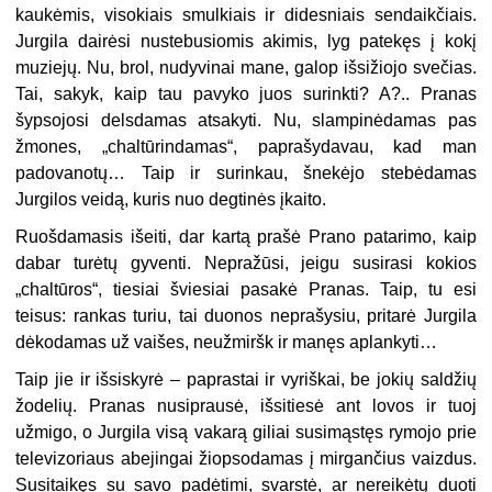
kaukėmis, visokiais smulkiais ir didesniais sendaikčiais.
Jurgila dairėsi nustebusiomis akimis, lyg patekęs į kokį
muziejų. Nu, brol, nudyvinai mane, galop išsižiojo svečias.
Tai, sakyk, kaip tau pavyko juos surinkti? A?.. Pranas
šypsojosi delsdamas atsakyti. Nu, slampinėdamas pas
žmones, „chaltūrindamas“, paprašydavau, kad man
padovanotų… Taip ir surinkau, šnekėjo stebėdamas
Jurgilos veidą, kuris nuo degtinės įkaito.
Ruošdamasis išeiti, dar kartą prašė Prano patarimo, kaip
dabar turėtų gyventi. Nepražūsi, jeigu susirasi kokios
„chaltūros“, tiesiai šviesiai pasakė Pranas. Taip, tu esi
teisus: rankas turiu, tai duonos neprašysiu, pritarė Jurgila
dėkodamas už vaišes, neužmiršk ir manęs aplankyti…
Taip jie ir išsiskyrė – paprastai ir vyriškai, be jokių saldžių
žodelių. Pranas nusiprausė, išsitiesė ant lovos ir tuoj
užmigo, o Jurgila visą vakarą giliai susimąstęs rymojo prie
televizoriaus abejingai žiopsodamas į mirgančius vaizdus.
Susitaikęs su savo padėtimi, svarstė, ar nereikėtų duoti