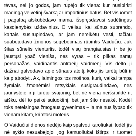
tėvas, nei jo godos, jam rūpėjo tik viena: kur nusipirkti
madingą velvetinį švarką ar importinius batus. Bet visuomet
į pagalbą atskubėdavo mama, išspręsdavusi sudėtingus
kasdienybės uždavinius. O vėliau, kai sūnus subrendo,
kartais susirūpindavo, ar jam nereikėtų vesti, tačiau
suabejodavo žmonos sugebėjimais rūpintis Vaidučiu. Juk
šitas sūnelis vienturtis, todėl visų brangiausias ir be jo
jaustųsi ypač vieniša, nes vyras – tik pilkas namų
personažas, vaidinantis antraeilį vaidmenį. Vis dėlto ji
dažnai galvodavo apie sūnaus ateitį, koks jis turėtų būti ir
kaip atrodyti. Ak, laimingos tos motinos, kurių vaikai tampa
žymiais žmonėmis! retsykiais susigraudindavo, nes
jaunystėje ir ji turėjo svajonių, bet nė viena neišsipildė ir,
aišku, dėl to peikė sutuoktinį, bet jam šito nesakė. Kodėl
toks neteisingas žmogaus gyvenimas – laimė nusišypso tik
vienam kitam, krimtosi moteris.
O Vaidučiui dienos riedėjo kaip spalvoti karoliukai, todėl jis
nė sykio nesuabejojo, jog kamuoliukai ištirps ir tuomet