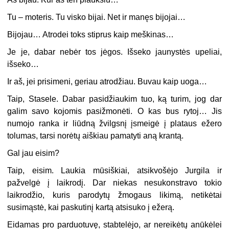
Tu – moteris. Tu visko bijai. Net ir manęs bijojai…
Bijojau… Atrodei toks stiprus kaip meškinas…
Je je, dabar nebėr tos jėgos. Išseko jaunystės upeliai,
išseko…
Ir aš, jei prisimeni, geriau atrodžiau. Buvau kaip uoga…
Taip, Stasele. Dabar pasidžiaukim tuo, ką turim, jog dar
galim savo kojomis pasižmonėti. O kas bus rytoj… Jis
numojo ranka ir liūdną žvilgsnį įsmeigė į plataus ežero
tolumas, tarsi norėtų aiškiau pamatyti aną krantą.
Gal jau eisim?
Taip, eisim. Laukia mūsiškiai, atsikvošėjo Jurgila ir
pažvelgė į laikrodį. Dar niekas nesukonstravo tokio
laikrodžio, kuris parodytų žmogaus likimą, netikėtai
susimąstė, kai paskutinį kartą atsisuko į ežerą.
Eidamas pro parduotuvę, stabtelėjo, ar nereikėtų anūkėlei