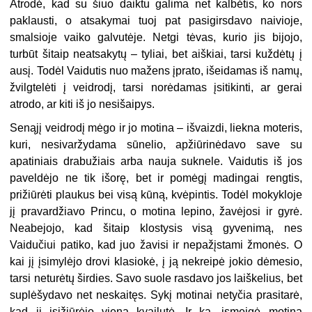
Atrodė, kad su šiuo daiktu galima net kalbėtis, ko nors
paklausti, o atsakymai tuoj pat pasigirsdavo naivioje,
smalsioje vaiko galvutėje. Netgi tėvas, kurio jis bijojo,
turbūt šitaip neatsakytų – tyliai, bet aiškiai, tarsi kuždėtų į
ausį. Todėl Vaidutis nuo mažens įprato, išeidamas iš namų,
žvilgtelėti į veidrodį, tarsi norėdamas įsitikinti, ar gerai
atrodo, ar kiti iš jo nesišaipys.
Senąjį veidrodį mėgo ir jo motina – išvaizdi, liekna moteris,
kuri, nesivaržydama sūnelio, apžiūrinėdavo save su
apatiniais drabužiais arba nauja suknele. Vaidutis iš jos
paveldėjo ne tik išorę, bet ir pomėgį madingai rengtis,
prižiūrėti plaukus bei visą kūną, kvėpintis. Todėl mokykloje
jį pravardžiavo Princu, o motina lepino, žavėjosi ir gyrė.
Neabejojo, kad šitaip klostysis visą gyvenimą, nes
Vaidučiui patiko, kad juo žavisi ir nepažįstami žmonės. O
kai jį įsimylėjo drovi klasiokė, į ją nekreipė jokio dėmesio,
tarsi neturėtų širdies. Savo suole rasdavo jos laiškelius, bet
suplėšydavo net neskaitęs. Sykį motinai netyčia prasitarė,
kad jį įsižiūrėjo viena kvailutė. Ir ką, įsmeigė motina