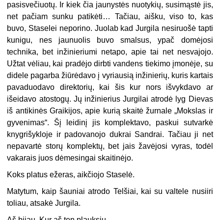
pasisvečiuotų. Ir kiek čia jaunystės nuotykių, susimąstė jis,
net pačiam sunku patikėti… Tačiau, aišku, viso to, kas
buvo, Staselei neporino. Juolab kad Jurgila nesiruošė tapti
kunigu, nes jaunuolis buvo smalsus, ypač domėjosi
technika, bet inžinieriumi netapo, apie tai net nesvajojo.
Užtat vėliau, kai pradėjo dirbti vandens tiekimo įmonėje, su
didele pagarba žiūrėdavo į vyriausią inžinierių, kuris kartais
pavaduodavo direktorių, kai šis kur nors išvykdavo ar
išeidavo atostogų. Jų inžinierius Jurgilai atrodė lyg Dievas
iš antikinės Graikijos, apie kurią skaitė žurnale „Mokslas ir
gyvenimas“. Šį leidinį jis komplektavo, paskui sutvarkė
knygrišykloje ir padovanojo dukrai Sandrai. Tačiau ji net
nepavartė storų komplektų, bet jais žavėjosi vyras, todėl
vakarais juos dėmesingai skaitinėjo.
Koks platus ežeras, aikčiojo Staselė.
Matytum, kaip šauniai atrodo Telšiai, kai su valtele nusiiri
toliau, atsakė Jurgila.
Aš bijau. Kur aš ten plauksiu…