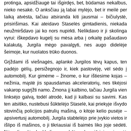
protinga, apsidžiaugė tai išgirdęs, bet, būdamas nekalbus,
nieko nesakė. O anksčiau ją labai mylėjo, bet ir meilė per
laiką atvėsta, tačiau atsiranda kiti jausmai – bičiulystė,
prisirišimas. Kai ateidavo Staselės gimtadienis, niekada
neužmiršdavo jai ko nors nupirkti. Nelikdavo ir ji skolinga
vyrui: iškepdavo kugelį su mėsa arba į orkaitę pašaudavo
kalakutą. Jurgila mėgo pavalgyti, nes augo didelėje
šeimoje, kur nuolatos trūko duonos.
Grįždami iš viešnagės, aplankė Jurgilos tėvų kapus, ten
padėjo gėlių, persižegnojo ir, kiek pastovėję, vėl sėdo į
automobilį. Kur gimėme – žinome, o kur ištiesime kojas –
nežinia, mąstė jis spausdamas akceleratorių, nes tikėjosi
vakarop sugrįžti namo. Žmona jį kalbino, tačiau Jurgila vien
linksėjo galvą, todėl atrodė, kad ji kalbasi su savimi. Kas
ten atsitiko, nustebusi šūktelėjo Staselė, kai priekyje išvydo
stovinčią policijos patrulių mašiną, o kitoje kelio pusėje –
apsivertusį automobilį. Jurgila stabtelėjo prie įvykio vietos ir
išlipo iš mašinos, o ji tikriausiai iš baimės liko joje sėdėti.