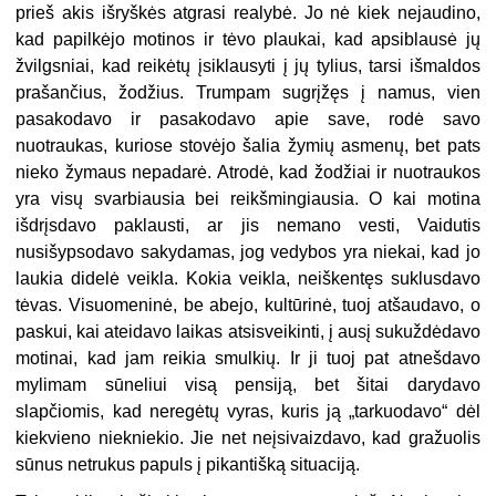
prieš akis išryškės atgrasi realybė. Jo nė kiek nejaudino,
kad papilkėjo motinos ir tėvo plaukai, kad apsiblausė jų
žvilgsniai, kad reikėtų įsiklausyti į jų tylius, tarsi išmaldos
prašančius, žodžius. Trumpam sugrįžęs į namus, vien
pasakodavo ir pasakodavo apie save, rodė savo
nuotraukas, kuriose stovėjo šalia žymių asmenų, bet pats
nieko žymaus nepadarė. Atrodė, kad žodžiai ir nuotraukos
yra visų svarbiausia bei reikšmingiausia. O kai motina
išdrįsdavo paklausti, ar jis nemano vesti, Vaidutis
nusišypsodavo sakydamas, jog vedybos yra niekai, kad jo
laukia didelė veikla. Kokia veikla, neiškentęs suklusdavo
tėvas. Visuomeninė, be abejo, kultūrinė, tuoj atšaudavo, o
paskui, kai ateidavo laikas atsisveikinti, į ausį sukuždėdavo
motinai, kad jam reikia smulkių. Ir ji tuoj pat atnešdavo
mylimam sūneliui visą pensiją, bet šitai darydavo
slapčiomis, kad neregėtų vyras, kuris ją „tarkuodavo“ dėl
kiekvieno niekniekio. Jie net neįsivaizdavo, kad gražuolis
sūnus netrukus papuls į pikantišką situaciją.