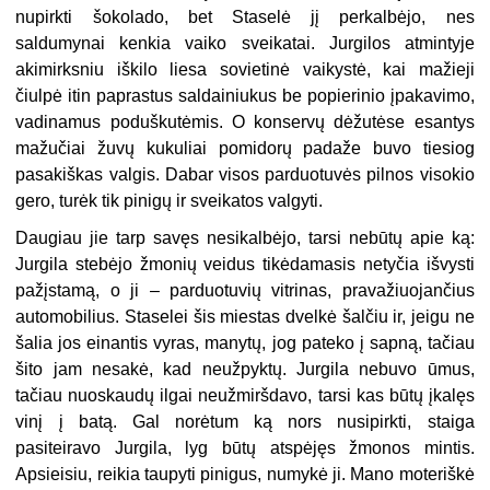
nupirkti šokolado, bet Staselė jį perkalbėjo, nes
saldumynai kenkia vaiko sveikatai. Jurgilos atmintyje
akimirksniu iškilo liesa sovietinė vaikystė, kai mažieji
čiulpė itin paprastus saldainiukus be popierinio įpakavimo,
vadinamus poduškutėmis. O konservų dėžutėse esantys
mažučiai žuvų kukuliai pomidorų padaže buvo tiesiog
pasakiškas valgis. Dabar visos parduotuvės pilnos visokio
gero, turėk tik pinigų ir sveikatos valgyti.
Daugiau jie tarp savęs nesikalbėjo, tarsi nebūtų apie ką:
Jurgila stebėjo žmonių veidus tikėdamasis netyčia išvysti
pažįstamą, o ji – parduotuvių vitrinas, pravažiuojančius
automobilius. Staselei šis miestas dvelkė šalčiu ir, jeigu ne
šalia jos einantis vyras, manytų, jog pateko į sapną, tačiau
šito jam nesakė, kad neužpyktų. Jurgila nebuvo ūmus,
tačiau nuoskaudų ilgai neužmiršdavo, tarsi kas būtų įkalęs
vinį į batą. Gal norėtum ką nors nusipirkti, staiga
pasiteiravo Jurgila, lyg būtų atspėjęs žmonos mintis.
Apsieisiu, reikia taupyti pinigus, numykė ji. Mano moteriškė