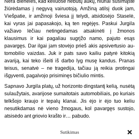
Nėra dienelės, kad keliuose nebūtų aukų, niūriai susimąstė
žiūrėdamas į negyvą vairuotoją. Amžiną atilsį duok jam,
Viešpatie, ir amžinoji šviesa jį telydi, atsidūsėjo Staselė,
kai vyras jai papasakojo, ką ten regėjęs. Paskui Jurgila
važiavo lėčiau netingėdamas atsakinėti į žmonos
klausimus ir kai pagaliau sugrįžo namo, pajuto esąs
pavargęs. Dar ilgai jam stovėjo prieš akis apsivertusio au-
tomobilio vaizdas. Juk ir pats savo kailiu patyrė kitokią
avariją, kai teko išeiti iš darbo lyg musę kandus. Pranas
teisus, senatvė – ne tragedija, tačiau ją reikia protingai
išgyventi, pagalvojo prisiminęs bičiulio mintis.
Sapnavo Jurgila platų, už horizonto dingstantį kelią, nusėtą
sulaužytais, avarijose sumaitotais automobiliais, po kuriais
telkšojo kraujo ir tepalų klanai. Jis ėjo ir ėjo tuo keliu
nesutikdamas nė vieno žmogaus, kol pavargęs sustojo,
atsisėdo ant griovio krašto ir… pabudo.
Sutikimas