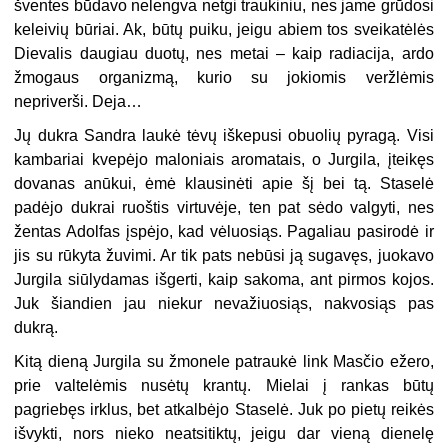
šventes būdavo nelengva netgi traukiniu, nes jame grūdosi
keleivių būriai. Ak, būtų puiku, jeigu abiem tos sveikatėlės
Dievalis daugiau duotų, nes metai – kaip radiacija, ardo
žmogaus organizmą, kurio su jokiomis veržlėmis
nepriverši. Deja…
Jų dukra Sandra laukė tėvų iškepusi obuolių pyragą. Visi
kambariai kvepėjo maloniais aromatais, o Jurgila, įteikęs
dovanas anūkui, ėmė klausinėti apie šį bei tą. Staselė
padėjo dukrai ruoštis virtuvėje, ten pat sėdo valgyti, nes
žentas Adolfas įspėjo, kad vėluosiąs. Pagaliau pasirodė ir
jis su rūkyta žuvimi. Ar tik pats nebūsi ją sugavęs, juokavo
Jurgila siūlydamas išgerti, kaip sakoma, ant pirmos kojos.
Juk šiandien jau niekur nevažiuosiąs, nakvosiąs pas
dukrą.
Kitą dieną Jurgila su žmonele patraukė link Masčio ežero,
prie valtelėmis nusėtų krantų. Mielai į rankas būtų
pagriebęs irklus, bet atkalbėjo Staselė. Juk po pietų reikės
išvykti, nors nieko neatsitiktų, jeigu dar vieną dienelę