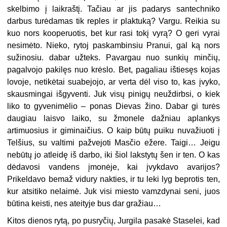
skelbimo į laikraštį. Tačiau ar jis padarys santechniko
darbus turėdamas tik reples ir plaktuką? Vargu. Reikia su
kuo nors kooperuotis, bet kur rasi tokį vyrą? O geri vyrai
nesimėto. Nieko, rytoj paskambinsiu Pranui, gal ką nors
sužinosiu. dabar užteks. Pavargau nuo sunkių minčių,
pagalvojo pakilęs nuo krėslo. Bet, pagaliau ištiesęs kojas
lovoje, netikėtai suabejojo, ar verta dėl viso to, kas įvyko,
skausmingai išgyventi. Juk visų pinigų neuždirbsi, o kiek
liko to gyvenimėlio – ponas Dievas žino. Dabar gi turės
daugiau laisvo laiko, su žmonele dažniau aplankys
artimuosius ir giminaičius. O kaip būtų puiku nuvažiuoti į
Telšius, su valtimi pažvejoti Masčio ežere. Taigi… Jeigu
nebūtų jo atleidę iš darbo, iki šiol lakstytų šen ir ten. O kas
dėdavosi vandens įmonėje, kai įvykdavo avarijos?
Prikeldavo bemaž vidury nakties, ir tu leki lyg beprotis ten,
kur atsitiko nelaimė. Juk visi miesto vamzdynai seni, juos
būtina keisti, nes ateityje bus dar gražiau…
Kitos dienos rytą, po pusryčių, Jurgila pasakė Staselei, kad