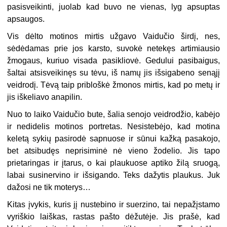
pasisveikinti, juolab kad buvo ne vienas, lyg apsuptas
apsaugos.
Vis dėlto motinos mirtis užgavo Vaidučio širdį, nes,
sėdėdamas prie jos karsto, suvokė netekęs artimiausio
žmogaus, kuriuo visada pasikliovė. Gedului pasibaigus,
šaltai atsisveikinęs su tėvu, iš namų jis išsigabeno senąjį
veidrodį. Tėvą taip pribloškė žmonos mirtis, kad po metų ir
jis iškeliavo anapilin.
Nuo to laiko Vaidučio bute, šalia senojo veidrodžio, kabėjo
ir nedidelis motinos portretas. Nesistebėjo, kad motina
keletą sykių pasirodė sapnuose ir sūnui kažką pasakojo,
bet atsibudęs neprisiminė nė vieno žodelio. Jis tapo
prietaringas ir įtarus, o kai plaukuose aptiko žilą sruogą,
labai susinervino ir išsigando. Teks dažytis plaukus. Juk
dažosi ne tik moterys…
Kitas įvykis, kuris jį nustebino ir suerzino, tai nepažįstamo
vyriškio laiškas, rastas pašto dėžutėje. Jis prašė, kad