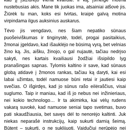
nustebusias akis. Mane tik juokas ima, atsainiai atšovė jis.
Žiūrėk tu man, koks esi tvirtas, kraipė galvą motina
virpindama ilgus auksinius auskarus.
Tėvo jis vengdavo, nes šiam nepatiko sūnaus
puošeiviškumas ir tinginystė, todėl, progai pasitaikius,
žmonai įgeldavo, kad išauklėjo ne būsimą vyrą, bet velnias
žino ką. Jis, aišku, žinojo, o gal nujautė, tačiau nedrįso
sakyti, nes kartais kvailiausi žodžiai išsipildo lyg
pranašingas sapnas. Tylomis kaltino ir save, kad sūnaus
globą atidavė į žmonos rankas, tačiau ką daryti, kai esi
labai užimtas, todėl namuose būni retai ir jautiesi kaip
svečias. O išgirdęs, kad jo sūnus rašo eilėraščius, visai
suglumo. Taip ir maniau, kad iš jo nebus nei inžinieriaus,
nei kokio technologo… Ir ta akimirka, kai vėlų rudens
vakarą suvokė, kad namuose seniai tapo svetimas, buvo
pati skaudžiausia, bet savęs dėl to nenorėjo kaltinti. Juk
niekas neparašė instrukcijų, kaip sukurti darnią šeimą.
Būtent – sukurti, o ne suklijuoti. Vaidučiui nerūpėjo nei