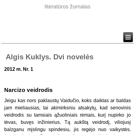
literatūros žurnalas
Algis Kuklys. Dvi novelės
2012 m. Nr. 1
Narcizo veidrodis
Jeigu kas nors paklaustų Vaidučio, koks daiktas ar baldas
jam mieliausias, tai akimirksniu atsakytų, kad senovinis
veidrodis su tamsiais ąžuoliniais rėmais, kurį nupirko jo
tėvas, buvęs inžinierius. Tą aukštą veidrodį, viliojusį
balzganu mįslingu spindesiu, jis regėjo nuo vaikystės.