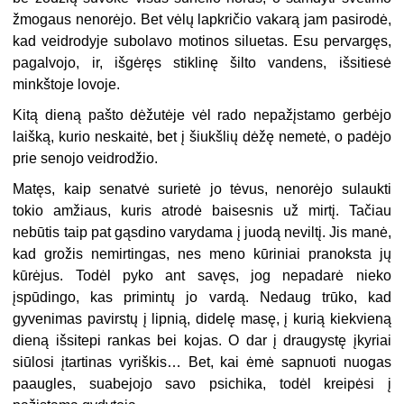
žmogaus nenorėjo. Bet vėlų lapkričio vakarą jam pasirodė,
kad veidrodyje subolavo motinos siluetas. Esu pervargęs,
pagalvojo, ir, išgėręs stiklinę šilto vandens, išsitiesė
minkštoje lovoje.
Kitą dieną pašto dėžutėje vėl rado nepažįstamo gerbėjo
laišką, kurio neskaitė, bet į šiukšlių dėžę nemetė, o padėjo
prie senojo veidrodžio.
Matęs, kaip senatvė surietė jo tėvus, nenorėjo sulaukti
tokio amžiaus, kuris atrodė baisesnis už mirtį. Tačiau
nebūtis taip pat gąsdino varydama į juodą neviltį. Jis manė,
kad grožis nemirtingas, nes meno kūriniai pranoksta jų
kūrėjus. Todėl pyko ant savęs, jog nepadarė nieko
įspūdingo, kas primintų jo vardą. Nedaug trūko, kad
gyvenimas pavirstų į lipnią, didelę masę, į kurią kiekvieną
dieną išsitepi rankas bei kojas. O dar į draugystę įkyriai
siūlosi įtartinas vyriškis… Bet, kai ėmė sapnuoti nuogas
paaugles, suabejojo savo psichika, todėl kreipėsi į