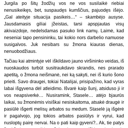
Jurgila po šitų žodžių vos ne vos susilaikė riebiai
nenusikeikęs, bet, suspaudęs kumščius, pajuodęs išėjo.
„Gal ateityje situacija pasikeis…“ – skambėjo ausyse.
Jausdamasis giliai įžeistas, tarsi apspjautas visų
akivaizdoje, nedelsdamas pasuko link namų. Laimė, kad
neseniai tapo pensininku, tai kokio nors darbelio namuose
susigalvos. Juk nesibars su žmona kiauras dienas,
nenuobodžiaus.
Tačiau kai atmintyje vėl iškildavo jauno viršininko veidas, iš
nuoskaudos turbūt susitraukdavo skrandis, nes prarado
apetitą, o žmona neišmanė, nei ką sakyti, nei iš kurio šono
prieiti. Savo draugei, tokiai Natalijai, prisipažino, kad vyras
labai išgyvena dėl atleidimo. Išvarė kaip šunį, atsiduso ji ir
vos neapsiverkė… Nusiramink, Stasele… atėjo bjaurūs
laikai, su žmonėmis visiškai nesiskaitoma, atsakė draugė ir
pasiūlė išgerti melisų arbatos su medum. Staselė ją išgėrė
ir pagalvojo, jog tokios arbatos pasiūlys ir vyrui, kad
nusloptų pairę nervai. Na o pati kaip gyveni?.. Ak, tie patys