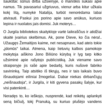
šaukštai: sūnus dirba užsienyje, o maniškis sukasi apie
namus. Tik pavasariui užgriuvus, vienur arba kitur užkala
kokį litą, numykė Natalija, turbūt nenorėdama labai
atvirauti. Paskui jos porino apie savo anūkus, kuriuos
lepina ir nuolatos jais domisi. Juk moterys…
O Jurgila bibliotekos skaitykloje vartė laikraščius ir atidžiai
skaitė įvairius skelbimus. Ak, pone Dieve, ko čia nėra!..
Užaugęs Žemaitijos kaime, net nesapnavo, kad ateis tokie
„įdomūs“ laikai. Atmena, kaip lietuvių kalbos pamokoje
mokytoja aiškino Jono Biliūno kūrybą ir lyg tarp kitko
užsiminė apie rašytojo publicistiką. Juk viename savo
straipsnyje jis rašė apie bedarbį, kuris nušovė fabriko
savininką. Taip atsitiko iš tikrųjų, nes ir tais laikais buvo
išnaudojami eiliniai žmogeliai. Dabar niekas dirbančiųjų
„neišnaudoja“, ir Jurgila, ir kiti gyvena pasakų šalyje, kur
visi patenkinti…
Neradęs to, ko ieškojo, nusprendė, kad reikėtų aplankyti
seną bičiulį, tokį Pranuką, su kuriuo plušėjo vandens