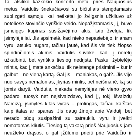
Tai atsitiko kažkokio koncerto metu, prieš Naujuosius
metus. Vaidutis šnekučiavosi su bičiuliais stengdamasis
sublizgėti sąmoju, kai netikėtai jo žvilgsnis užkliuvo už
netoliese stovinčio vyriškio veido. Nepažįstamasis į jį buvo
įsmeigęs kupinas susižavėjimo akis. taip žvelgia tik
įsimylėjėliai. Jis apsimetė, kad nieko nepastebėjo, ir anam
vyrui atsuko nugarą, tačiau jautė, kad šis vis tiek žiopso
spindinčiomis akimis. Vaidutis suvokė, kad jį norėtų
užkalbinti, bet vyriškis tiesiog nedrįsta. Paskui žybtelėjo
mintis, kad jį matė anksčiau, tik neįstengė prisiminti – kur ir
galbūt – ne vieną kartą. Gal jis – maniakas, o gal?.. Jis vijo
nuo savęs nemalonias, įkyrias mintis, bet neišmanė, ką su
jomis daryti. Vaidutis, niekada nemylėjęs nė vieno gyvo
padaro, tuosyk net neįsivaizdavo, kad jį, tokį išvaizdų
Narcizą, įsimylės kitas vyras – protingas, tačiau karštas
kaip italas ar ispanas. Jis daug žinojo apie Vaidutį, bet
nerado būdų susipažinti su patraukliu vyru ir įveikti
nematomas kliūtis. Tiesiog tą vakarą prieš Naujuosius jam
neužteko drąsos, o gal įžūlumo prieiti prie Vaidučio ir