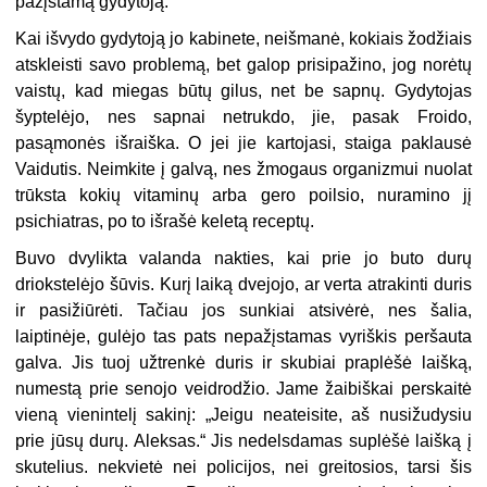
pažįstamą gydytoją.
Kai išvydo gydytoją jo kabinete, neišmanė, kokiais žodžiais
atskleisti savo problemą, bet galop prisipažino, jog norėtų
vaistų, kad miegas būtų gilus, net be sapnų. Gydytojas
šyptelėjo, nes sapnai netrukdo, jie, pasak Froido,
pasąmonės išraiška. O jei jie kartojasi, staiga paklausė
Vaidutis. Neimkite į galvą, nes žmogaus organizmui nuolat
trūksta kokių vitaminų arba gero poilsio, nuramino jį
psichiatras, po to išrašė keletą receptų.
Buvo dvylikta valanda nakties, kai prie jo buto durų
driokstelėjo šūvis. Kurį laiką dvejojo, ar verta atrakinti duris
ir pasižiūrėti. Tačiau jos sunkiai atsivėrė, nes šalia,
laiptinėje, gulėjo tas pats nepažįstamas vyriškis peršauta
galva. Jis tuoj užtrenkė duris ir skubiai praplėšė laišką,
numestą prie senojo veidrodžio. Jame žaibiškai perskaitė
vieną vienintelį sakinį: „Jeigu neateisite, aš nusižudysiu
prie jūsų durų. Aleksas.“ Jis nedelsdamas suplėšė laišką į
skutelius. nekvietė nei policijos, nei greitosios, tarsi šis