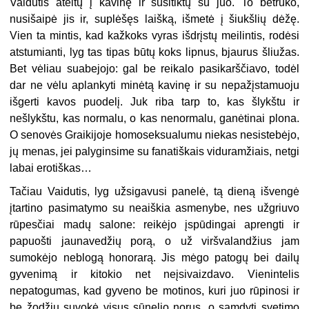
Vaidutis ateitų į kavinę ir susitiktų su juo. To betrūko,
nusišaipė jis ir, suplėšęs laišką, išmetė į šiukšlių dėžę.
Vien ta mintis, kad kažkoks vyras išdrįstų meilintis, rodėsi
atstumianti, lyg tas tipas būtų koks lipnus, bjaurus šliužas.
Bet vėliau suabejojo: gal be reikalo pasikarščiavo, todėl
dar ne vėlu aplankyti minėtą kavinę ir su nepažįstamuoju
išgerti kavos puodelį. Juk riba tarp to, kas šlykštu ir
nešlykštu, kas normalu, o kas nenormalu, ganėtinai plona.
O senovės Graikijoje homoseksualumu niekas nesistebėjo,
jų menas, jei palyginsime su fanatiškais viduramžiais, netgi
labai erotiškas…
Tačiau Vaidutis, lyg užsigavusi panelė, tą dieną išvengė
įtartino pasimatymo su neaiškia asmenybe, nes užgriuvo
rūpesčiai madų salone: reikėjo įspūdingai aprengti ir
papuošti jaunavedžių porą, o už viršvalandžius jam
sumokėjo neblogą honorarą. Jis mėgo patogų bei dailų
gyvenimą ir kitokio net neįsivaizdavo. Vienintelis
nepatogumas, kad gyveno be motinos, kuri juo rūpinosi ir
be žodžių suvokė visus sūnelio norus, o samdyti svetimo