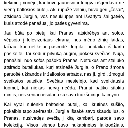
tiekimo įmonėje, kai buvo jaunesni ir lengvai išgerdavo ne
vieną baltosios butelį. Ak, rupūže velnių, buvo geri „čėsai“,
atsiduso Jurgila, vos nesuklupęs ant išvartyto šaligatvio,
kuris atrodė panašus į jo paties gyvenimą.
Jau būta po pietų, kai Pranas, atsidrėbęs ant sofos,
vėpsojo į televizoriaus ekraną, nes mėgo žinių laidas,
tačiau, kai netikėtai pasirodė Jurgila, nuotaika iš karto
pasikeitė. Tai sėdi ir pilvuką augini, juokėsi svečias. Nuja,
panašiai, nuo sofos pašoko Pranas. Netrukus ant staliuko
atsirado buteliukas, kurį atsinešė Jurgila, o Prano žmona
paruošė užkandos ir žaliosios arbatos, nes ji, girdi, žmogui
sveikatos suteikia. Svečias mestelėjo, kad sveikiausia
tuomet, kai niekas nervų neėda. Pranui patiko šitokia
mintis, nes seniai nesutaria su savo triukšmingu kaimynu.
Kai vyrai nulenkė baltosios butelį, kai krūtinės sušilo,
pokalbis tapo atviresnis. Jurgila išsakė savo skaudulius, o
Pranas, nusivedęs svečią į kitą kambarį, parodė savo
kolekciją. Visos sienos buvo nukabinėtos laikrodžiais,