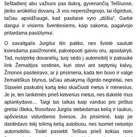
šeštadienį abu važiuos pas dukrą, gyvenančią Telšiuose,
įteiks anūkėliui dovanų. Ji vos nepersižegnojo, tai išgirdusi,
tačiau apsidžiaugė, kad pasitaisė vyro „dūšia“. Garbė
dangui ir visiems šventiesiems, kaip sakoma, pagalvojo
pritardama pasiūlymui.
O savaitgalis Jurgilui itin patiko, nes švietė saulutė
kviesdama pasižmonėti, pakvėpuoti gaiviu oru, apsidairyti.
Tad, nusipirkę dovanėlių, tuoj sėdo į automobilį ir patraukė
link Žemaitijos sostinės, kuri stovi ant septynių kalvų.
Žmonos pasiteiravo, ar ji prisimena, kada ten buvo ir valgė
žemaitiškus blynus, tačiau atsakymą išgirdo negreitai, nes
Staselei paskutinį kartą teko skaičiuoti metus ir mėnesius.
Je je, ten lankėmės prieš ketverius metus, nes dukrelė mus
aplankydavo… Taigi tas laikas kaip vanduo pro pirštus
greitai išteka, filosofavo Jurgila stebėdamas kelią ir laukus,
apšviestus vidurdienio šviesos. Jis prisiminė, kaip jie
dardėdavo tokį tolimą kelią autobusu, nes tuomet neturėjo
automobilio. Todėl pasiekti Telšius prieš kokias nors