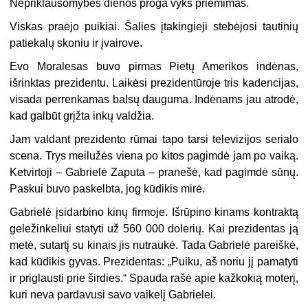
Nepriklausomybės dienos proga vyks priėmimas.
Viskas praėjo puikiai. Šalies įtakingieji stebėjosi tautinių
patiekalų skoniu ir įvairove.
Evo Moralesas buvo pirmas Pietų Amerikos indėnas,
išrinktas prezidentu. Laikėsi prezidentūroje tris kadencijas,
visada perrenkamas balsų dauguma. Indėnams jau atrodė,
kad galbūt grįžta inkų valdžia.
Jam valdant prezidento rūmai tapo tarsi televizijos serialo
scena. Trys meilužės viena po kitos pagimdė jam po vaiką.
Ketvirtoji – Gabrielė Zaputa – pranešė, kad pagimdė sūnų.
Paskui buvo paskelbta, jog kūdikis mirė.
Gabrielė įsidarbino kinų firmoje. Išrūpino kinams kontraktą
geležinkeliui statyti už 560 000 dolerių. Kai prezidentas ją
metė, sutartį su kinais jis nutraukė. Tada Gabrielė pareiškė,
kad kūdikis gyvas. Prezidentas: „Puiku, aš noriu jį pamatyti
ir priglausti prie širdies.“ Spauda rašė apie kažkokią moterį,
kuri neva pardavusi savo vaikelį Gabrielei.