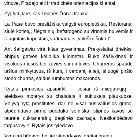
virtuvę. Pradėjo eiti ir tradicinės orientacijos klientai.
Zygfrid įtarė, kas žmones čionai traukia.
La Pase buvo prestižiška valgyti europietiškai. Restoranai
siūlė kotletų, žlėgtainių, befstrogeno su virtomis bulvėmis ir
raugintais kopūstais, vadinamais „vokišku šukrut“.
Ant šaligatvių virė kitas gyvenimas. Prekystaliai driekėsi
abipus gatvės keliolika kilometrų. Rūko šašlykinės ir
visokios mėsos bei žuvies spirgintuvės. Churreros spaudė
tešlos minkytuvus, iš kurių į verdantį aliejų sliuogė piršto
storio churros, saldus rumbuotas makaronas.
Rytais pirmosios apsipirkti – tiesiai iš miegamųjų –
ateidavo moterys su chalatais ir suktukais plaukuose.
Vėlyvą rytą prostitutės, dar ne visai nusivaliusios grimą,
atpėdindavo pirmo puoduko velniškai stiprios kavos su
taurele cukranendrių degtinės cachaça. Nesikalbėdavo
tarpusavyje. Rytais jos tylėdavo.
Vyrų irgi būdavo, bet jie stengdavosi greitai praeiti.