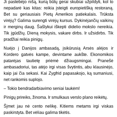
Ji pastebėjo nišą, kurią būtų gerai skubiai užpildyti, kol to
nepadarė kas kitas: reikia įsteigti europietišką restoraną.
Bet su geriausiais Pietų Amerikos patiekalais. Trūksta
virėjų? Galima surengti virėjų kursus. Dykinėjančių vaikinų
ir merginų daug. Šašlykui iškepti didelio mokslo nereikia.
Tik įgūdžių. Dieną mokysis, vakare dirbs. Ir užsidirbs. Tik
pradžiai reikia pinigų.
Nuėjo į Danijos ambasadą, įsikūrusią Arsės alėjos ir
Kordero gatvės kampe, devintame aukšte. Ekonomikos
patarėjas tautietę priėmė džiaugsmingai. Pranešė
ambasadoriui, tas atėjo irgi visas švytintis, abu klausinėjo,
kaip jai čia sekasi. Kai Zygfrid papasakojo, ką sumaniusi,
net rankomis suplojo.
– Tokio bendradarbiavimo seniai laukėm!
Pinigų prireiks, žinoma. Ir smulkaus verslo plano reikėtų.
Šįmet jau nė cento nelikę. Kitiems metams irgi viskas
paskirstyta. Bet vėliau galima tikėtis.