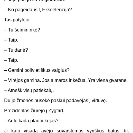
– Ko pageidausit, Ekscelencija?
Tas patylėjo.
– Tu šeimininkė?
– Taip.
– Tu danė?
– Taip.
– Gamini bolivietiškus valgius?
– Virėjos gamina. Jos aimaros ir kečua. Yra viena gvaranė.
– Atnešk visų patiekalų.
Du jo žmonės nusekė paskui padavėjas į virtuvę.
Prezidentas žiūrėjo į Zygfrid.
– Ar tu kada plauni kojas?
Ji kaip visada avėjo suvarstomus vyriškus batus, tik