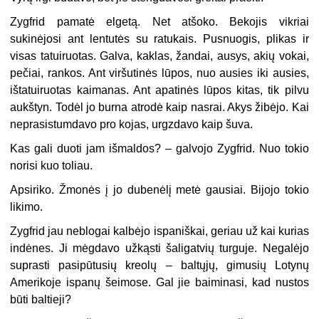
Zygfrid pamatė elgetą. Net atšoko. Bekojis vikriai
sukinėjosi ant lentutės su ratukais. Pusnuogis, plikas ir
visas tatuiruotas. Galva, kaklas, žandai, ausys, akių vokai,
pečiai, rankos. Ant viršutinės lūpos, nuo ausies iki ausies,
ištatuiruotas kaimanas. Ant apatinės lūpos kitas, tik pilvu
aukštyn. Todėl jo burna atrodė kaip nasrai. Akys žibėjo. Kai
neprasistumdavo pro kojas, urgzdavo kaip šuva.
Kas gali duoti jam išmaldos? – galvojo Zygfrid. Nuo tokio
norisi kuo toliau.
Apsiriko. Žmonės į jo dubenėlį metė gausiai. Bijojo tokio
likimo.
Zygfrid jau neblogai kalbėjo ispaniškai, geriau už kai kurias
indėnes. Ji mėgdavo užkąsti šaligatvių turguje. Negalėjo
suprasti pasipūtusių kreolų – baltųjų, gimusių Lotynų
Amerikoje ispanų šeimose. Gal jie baiminasi, kad nustos
būti baltieji?