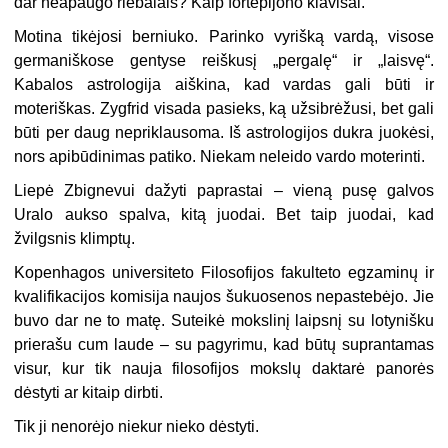
dar neapaugo riebalais? Kaip fortepijono klavišai.
Motina tikėjosi berniuko. Parinko vyrišką vardą, visose
germaniškose gentyse reiškusį „pergalę“ ir „laisvę“.
Kabalos astrologija aiškina, kad vardas gali būti ir
moteriškas. Zygfrid visada pasieks, ką užsibrėžusi, bet gali
būti per daug nepriklausoma. Iš astrologijos dukra juokėsi,
nors apibūdinimas patiko. Niekam neleido vardo moterinti.
Liepė Zbignevui dažyti paprastai – vieną pusę galvos
Uralo aukso spalva, kitą juodai. Bet taip juodai, kad
žvilgsnis klimptų.
Kopenhagos universiteto Filosofijos fakulteto egzaminų ir
kvalifikacijos komisija naujos šukuosenos nepastebėjo. Jie
buvo dar ne to matę. Suteikė mokslinį laipsnį su lotynišku
prierašu cum laude – su pagyrimu, kad būtų suprantamas
visur, kur tik nauja filosofijos mokslų daktarė panorės
dėstyti ar kitaip dirbti.
Tik ji nenorėjo niekur nieko dėstyti.