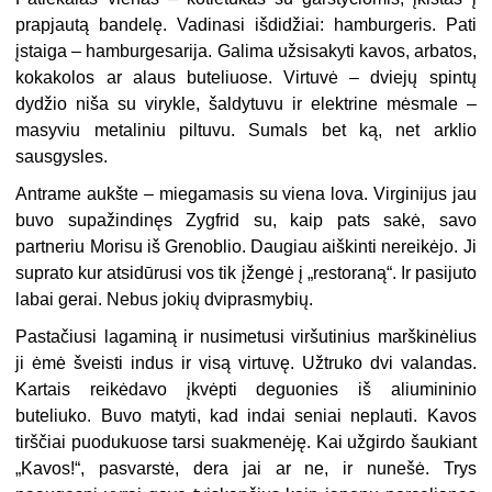
prapjautą bandelę. Vadinasi išdidžiai: hamburgeris. Pati
įstaiga – hamburgesarija. Galima užsisakyti kavos, arbatos,
kokakolos ar alaus buteliuose. Virtuvė – dviejų spintų
dydžio niša su virykle, šaldytuvu ir elektrine mėsmale –
masyviu metaliniu piltuvu. Sumals bet ką, net arklio
sausgysles.
Antrame aukšte – miegamasis su viena lova. Virginijus jau
buvo supažindinęs Zygfrid su, kaip pats sakė, savo
partneriu Morisu iš Grenoblio. Daugiau aiškinti nereikėjo. Ji
suprato kur atsidūrusi vos tik įžengė į „restoraną“. Ir pasijuto
labai gerai. Nebus jokių dviprasmybių.
Pastačiusi lagaminą ir nusimetusi viršutinius marškinėlius
ji ėmė šveisti indus ir visą virtuvę. Užtruko dvi valandas.
Kartais reikėdavo įkvėpti deguonies iš aliumininio
buteliuko. Buvo matyti, kad indai seniai neplauti. Kavos
tirščiai puodukuose tarsi suakmenėję. Kai užgirdo šaukiant
„Kavos!“, pasvarstė, dera jai ar ne, ir nunešė. Trys