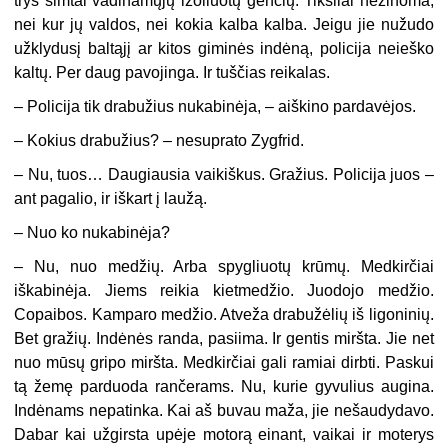
trys šimtai vadinamųjų izoliuotų genčių. Tiksliai nežinoma,
nei kur jų valdos, nei kokia kalba kalba. Jeigu jie nužudo
užklydusį baltąjį ar kitos giminės indėną, policija neieško
kaltų. Per daug pavojinga. Ir tuščias reikalas.
– Policija tik drabužius nukabinėja, – aiškino pardavėjos.
– Kokius drabužius? – nesuprato Zygfrid.
– Nu, tuos… Daugiausia vaikiškus. Gražius. Policija juos –
ant pagalio, ir iškart į laužą.
– Nuo ko nukabinėja?
– Nu, nuo medžių. Arba spygliuotų krūmų. Medkirčiai
iškabinėja. Jiems reikia kietmedžio. Juodojo medžio.
Copaibos. Kamparo medžio. Atveža drabužėlių iš ligoninių.
Bet gražių. Indėnės randa, pasiima. Ir gentis miršta. Jie net
nuo mūsų gripo miršta. Medkirčiai gali ramiai dirbti. Paskui
tą žemę parduoda rančerams. Nu, kurie gyvulius augina.
Indėnams nepatinka. Kai aš buvau maža, jie nešaudydavo.
Dabar kai užgirsta upėje motorą einant, vaikai ir moterys