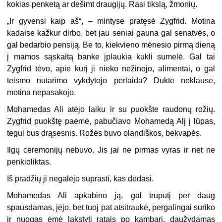
kokias penketą ar dešimt draugijų. Rasi tikslą, žmonių.
„Ir gyvensi kaip aš“, – mintyse pratęsė Zygfrid. Motina
kadaise kažkur dirbo, bet jau seniai gauna gal senatvės, o
gal bedarbio pensiją. Be to, kiekvieno mėnesio pirmą dieną
į mamos sąskaitą banke įplaukia kukli sumelė. Gal tai
Zygfrid tėvo, apie kurį ji nieko nežinojo, alimentai, o gal
teismo nutarimo vykdytojo perlaida? Duktė neklausė,
motina nepasakojo.
Mohamedas Ali atėjo laiku ir su puokšte raudonų rožių.
Zygfrid puokštę paėmė, pabučiavo Mohamedą Alį į lūpas,
tegul bus drąsesnis. Rožės buvo olandiškos, bekvapės.
Ilgų ceremonijų nebuvo. Jis jai ne pirmas vyras ir net ne
penkioliktas.
Iš pradžių ji negalėjo suprasti, kas dedasi.
Mohamedas Ali apkabino ją, gal truputį per daug
spausdamas, įėjo, bet tuoj pat atsitraukė, pergalingai suriko
ir nuogas ėmė lakstyti ratais po kambarį, daužydamas