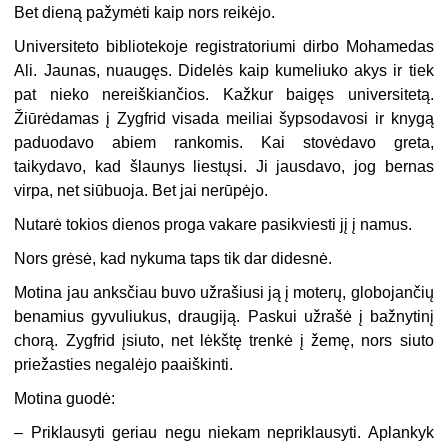
Bet dieną pažymėti kaip nors reikėjo.
Universiteto bibliotekoje registratoriumi dirbo Mohamedas
Ali. Jaunas, nuaugęs. Didelės kaip kumeliuko akys ir tiek
pat nieko nereiškiančios. Kažkur baigęs universitetą.
Žiūrėdamas į Zygfrid visada meiliai šypsodavosi ir knygą
paduodavo abiem rankomis. Kai stovėdavo greta,
taikydavo, kad šlaunys liestųsi. Ji jausdavo, jog bernas
virpa, net siūbuoja. Bet jai nerūpėjo.
Nutarė tokios dienos proga vakare pasikviesti jį į namus.
Nors grėsė, kad nykuma taps tik dar didesnė.
Motina jau anksčiau buvo užrašiusi ją į moterų, globojančių
benamius gyvuliukus, draugiją. Paskui užrašė į bažnytinį
chorą. Zygfrid įsiuto, net lėkštę trenkė į žemę, nors siuto
priežasties negalėjo paaiškinti.
Motina guodė:
– Priklausyti geriau negu niekam nepriklausyti. Aplankyk