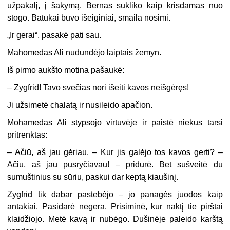
užpakalį, į šakymą. Bernas sukliko kaip krisdamas nuo
stogo. Batukai buvo išeiginiai, smaila nosimi.
„Ir gerai“, pasakė pati sau.
Mahomedas Ali nudundėjo laiptais žemyn.
Iš pirmo aukšto motina pašaukė:
– Zygfrid! Tavo svečias nori išeiti kavos neišgėręs!
Ji užsimetė chalatą ir nusileido apačion.
Mohamedas Ali stypsojo virtuvėje ir paistė niekus tarsi
pritrenktas:
– Ačiū, aš jau gėriau. – Kur jis galėjo tos kavos gerti? –
Ačiū, aš jau pusryčiavau! – pridūrė. Bet sušveitė du
sumuštinius su sūriu, paskui dar keptą kiaušinį.
Zygfrid tik dabar pastebėjo – jo panagės juodos kaip
antakiai. Pasidarė negera. Prisiminė, kur naktį tie pirštai
klaidžiojo. Metė kavą ir nubėgo. Dušinėje paleido karštą