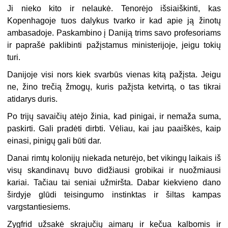
Ji nieko kito ir nelaukė. Tenorėjo išsiaiškinti, kas
Kopenhagoje tuos dalykus tvarko ir kad apie ją žinotų
ambasadoje. Paskambino į Daniją trims savo profesoriams
ir paprašė paklibinti pažįstamus ministerijoje, jeigu tokių
turi.
Danijoje visi nors kiek svarbūs vienas kitą pažįsta. Jeigu
ne, žino trečią žmogų, kuris pažįsta ketvirtą, o tas tikrai
atidarys duris.
Po trijų savaičių atėjo žinia, kad pinigai, ir nemaža suma,
paskirti. Gali pradėti dirbti. Vėliau, kai jau paaiškės, kaip
einasi, pinigų gali būti dar.
Danai rimtų kolonijų niekada neturėjo, bet vikingų laikais iš
visų skandinavų buvo didžiausi grobikai ir nuožmiausi
kariai. Tačiau tai seniai užmiršta. Dabar kiekvieno dano
širdyje glūdi teisingumo instinktas ir šiltas kampas
vargstantiesiems.
Zygfrid užsakė skrajučių aimarų ir kečua kalbomis ir