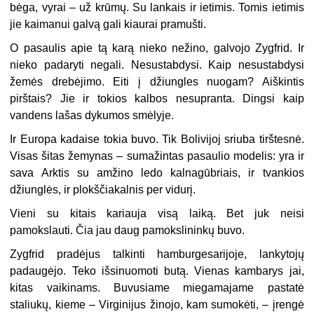
bėga, vyrai – už krūmų. Su lankais ir ietimis. Tomis ietimis
jie kaimanui galvą gali kiaurai pramušti.
O pasaulis apie tą karą nieko nežino, galvojo Zygfrid. Ir
nieko padaryti negali. Nesustabdysi. Kaip nesustabdysi
žemės drebėjimo. Eiti į džiungles nuogam? Aiškintis
pirštais? Jie ir tokios kalbos nesupranta. Dingsi kaip
vandens lašas dykumos smėlyje.
Ir Europa kadaise tokia buvo. Tik Bolivijoj sriuba tirštesnė.
Visas šitas žemynas – sumažintas pasaulio modelis: yra ir
sava Arktis su amžino ledo kalnagūbriais, ir tvankios
džiunglės, ir plokščiakalnis per vidurį.
Vieni su kitais kariauja visą laiką. Bet juk neisi
pamokslauti. Čia jau daug pamokslininkų buvo.
Zygfrid pradėjus talkinti hamburgesarijoje, lankytojų
padaugėjo. Teko išsinuomoti butą. Vienas kambarys jai,
kitas vaikinams. Buvusiame miegamajame pastatė
staliukų, kieme – Virginijus žinojo, kam sumokėti, – įrengė