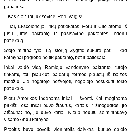
gabaliuką.
– Kas čia? Tai juk sevičė! Peru valgis!
– Tai, Ekscelencija, inkų patiekalas. Peru ir Čilė atėmė iš
jūsų jūros pakrantę ir pasisavino pakrantės indėnų
patiekalą.
Stojo mirtina tyla. Tą istoriją Zygfrid sukūrė pati – kad
kaimynai pagrobė ne tik pakrantę, bet ir patiekalą.
Inkai valdė visą Ramiojo vandenyno pakrantę, turėjo
tinkamų toli plaukioti baidarių formos plaustų iš balzos
medžio. Jie negalėjo nežvejoti, negalėjo nesukurti tokio
patiekalo.
Pietų Amerikos indėnams inkai – šventi. Kai mėginama
prikišti, esą inkai buvo žiaurūs, kartais ir žmogėdros, jie
atšauna: ne, jie buvo kariai! Kitaip nebūtų šeimininkavę
visame Andų kalnyne.
Praeitis buvo beveik vienintelis dalykas, kuriuo galėjo