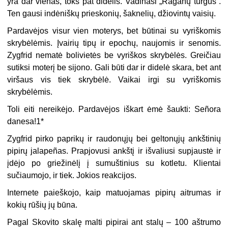
yra dar vienas, toks pat didelis. Vadinasi „Raganų turgus“.
Ten gausi indėniškų prieskonių, šaknelių, džiovintų vaisių.
Pardavėjos visur vien moterys, bet būtinai su vyriškomis
skrybėlėmis. Įvairių tipų ir epochų, naujomis ir senomis.
Zygfrid nematė bolivietės be vyriškos skrybėlės. Greičiau
sutiksi moterį be sijono. Gali būti dar ir didelė skara, bet ant
viršaus vis tiek skrybėlė. Vaikai irgi su vyriškomis
skrybėlėmis.
Toli eiti nereikėjo. Pardavėjos iškart ėmė šaukti: Señora
danesa!1*
Zygfrid pirko paprikų ir raudonųjų bei geltonųjų ankštinių
pipirų jalapeñas. Prapjovusi ankštį ir išvaliusi supjaustė ir
įdėjo po griežinėlį į sumuštinius su kotletu. Klientai
sučiaumojo, ir tiek. Jokios reakcijos.
Internete paieškojo, kaip matuojamas pipirų aitrumas ir
kokių rūšių jų būna.
Pagal Skovito skalę malti pipirai ant stalų – 100 aštrumo