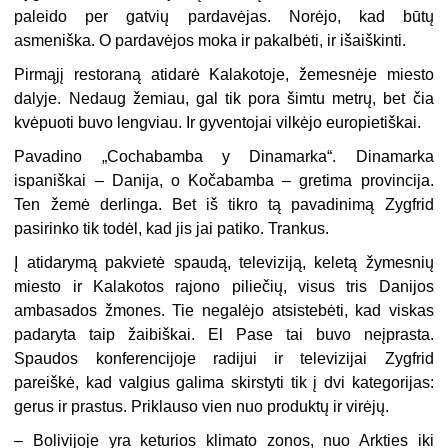
paleido per gatvių pardavėjas. Norėjo, kad būtų
asmeniška. O pardavėjos moka ir pakalbėti, ir išaiškinti.
Pirmąjį restoraną atidarė Kalakotoje, žemesnėje miesto
dalyje. Nedaug žemiau, gal tik pora šimtu metrų, bet čia
kvėpuoti buvo lengviau. Ir gyventojai vilkėjo europietiškai.
Pavadino „Cochabamba y Dinamarka“. Dinamarka
ispaniškai – Danija, o Kočabamba – gretima provincija.
Ten žemė derlinga. Bet iš tikro tą pavadinimą Zygfrid
pasirinko tik todėl, kad jis jai patiko. Trankus.
Į atidarymą pakvietė spaudą, televiziją, keletą žymesnių
miesto ir Kalakotos rajono piliečių, visus tris Danijos
ambasados žmones. Tie negalėjo atsistebėti, kad viskas
padaryta taip žaibiškai. El Pase tai buvo neįprasta.
Spaudos konferencijoje radijui ir televizijai Zygfrid
pareiškė, kad valgius galima skirstyti tik į dvi kategorijas:
gerus ir prastus. Priklauso vien nuo produktų ir virėjų.
– Bolivijoje yra keturios klimato zonos, nuo Arkties iki