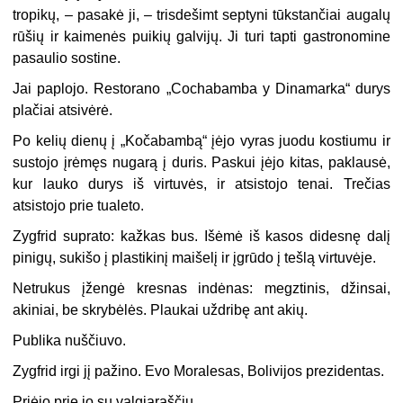
tropikų, – pasakė ji, – trisdešimt septyni tūkstančiai augalų
rūšių ir kaimenės puikių galvijų. Ji turi tapti gastronomine
pasaulio sostine.
Jai paplojo. Restorano „Cochabamba y Dinamarka“ durys
plačiai atsivėrė.
Po kelių dienų į „Kočabambą“ įėjo vyras juodu kostiumu ir
sustojo įrėmęs nugarą į duris. Paskui įėjo kitas, paklausė,
kur lauko durys iš virtuvės, ir atsistojo tenai. Trečias
atsistojo prie tualeto.
Zygfrid suprato: kažkas bus. Išėmė iš kasos didesnę dalį
pinigų, sukišo į plastikinį maišelį ir įgrūdo į tešlą virtuvėje.
Netrukus įžengė kresnas indėnas: megztinis, džinsai,
akiniai, be skrybėlės. Plaukai uždribę ant akių.
Publika nuščiuvo.
Zygfrid irgi jį pažino. Evo Moralesas, Bolivijos prezidentas.
Priėjo prie jo su valgiaraščiu.