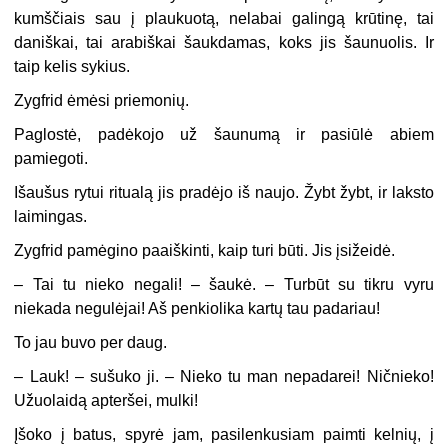
kumščiais sau į plaukuotą, nelabai galingą krūtinę, tai
daniškai, tai arabiškai šaukdamas, koks jis šaunuolis. Ir
taip kelis sykius.
Zygfrid ėmėsi priemonių.
Paglostė, padėkojo už šaunumą ir pasiūlė abiem
pamiegoti.
Išaušus rytui ritualą jis pradėjo iš naujo. Žybt žybt, ir laksto
laimingas.
Zygfrid pamėgino paaiškinti, kaip turi būti. Jis įsižeidė.
– Tai tu nieko negali! – šaukė. – Turbūt su tikru vyru
niekada negulėjai! Aš penkiolika kartų tau padariau!
To jau buvo per daug.
– Lauk! – sušuko ji. – Nieko tu man nepadarei! Ničnieko!
Užuolaidą apteršei, mulki!
Įšoko į batus, spyrė jam, pasilenkusiam paimti kelnių, į