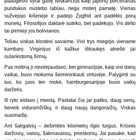
paaugesni vyrai gavę tviskančius kaip japonų porcelianas
puodukus nustebo labiau, negu moterį pamatę. Vienas
sužvejojo kišenėje ir padėjo Zygfrid ant padėklo porą
monetų. Filosofijos daktarė sutriko, bet padėkojo. Vis dėlto
tai pirmieji jos bolivianos.
Toliau viskas klostėsi savaime. Visi trys miegojo viename
kambary. Virginijus iš kažkur ištraukęs atnešė jai
sulankstomą širmą.
Pas motiną ji nevirėjaudavo, bet gimnazijoje, kaip visi danų
vaikai, buvo mokoma šeimininkauti virtuvėje. Palyginti su
tuo, ko juos ten mokė, hamburgesarijoje buvo vaikų
darželis.
Iš ryto eidavo į miestą. Pastatai čia jai patiko, daug senų,
beveik viduramžiškų, ir daug naujų dangoraižių. Viskas
susimaišę.
Ant šaligatvių – dešimties kilometrų ilgio turgus. Krūvos
daržovių, vaisių, šakniavaisių, prieskonių. Jai pasakė, kad