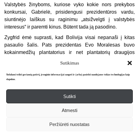
Valstybės žinyboms, kuriose vyko kokie nors prekybos
konkursai, Gabrielė, prisidengusi prezidentūros vardu,
siuntinėjo laiškus su raginimu „atsižvelgti į valstybės
interesus“ ir paremti kinus. Būtent tada ją pasodino.
Zygfrid ėmė suprasti, kad Bolivija visai nepanaši į kitas
pasaulio šalis. Pats prezidentas Evo Moralesas buvo
kokainmedžių plantatorius ir net plantatorių draugijos
pirmininkas. Kokainmedis – pelningas augalas. Kai
Sutikimas
subręsta, lapus galima raškyti keturiasdešimt metų.
Tarptautinės organizacijos uždraudė auginti koką. Evo
Siekdami teikti geriausią patirtį, įrenginio informacijai saugoti ir (arba) pasiekti naudojame tokias technologijas kaip
slapukus.
Moralesas Bolivijos vardu atsisakė pripažinti draudimą.
– Jūs kasdien geriate arbatą ir kavą, o mūsų tautos
Sutikti
tūkstančius metų kasdien kramto kokos lapus! – šaukė jis
Niujorke iš Jungtinių Tautų Generalinės asamblėjos
Atmesti
tribūnos, mosikuodamas lapuota kokos šaka. – Kitaip mes
neišgyventume aukštai kalnuose ir tankiose žemumų
Peržiūrėti nuostatas
džiunglėse! Mes nekalti, kad kažkas iš kokos lapų gamina
narkotikus. Tada uždrauskime miežius, nes iš jų