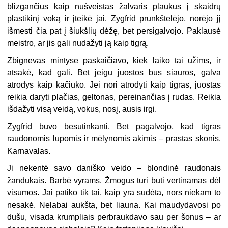
blizgančius kaip nušveistas žalvaris plaukus į skaidrų
plastikinį voką ir įteikė jai. Zygfrid prunkštelėjo, norėjo jį
išmesti čia pat į šiukšlių dėžę, bet persigalvojo. Paklausė
meistro, ar jis gali nudažyti ją kaip tigrą.
Zbignevas mintyse paskaičiavo, kiek laiko tai užims, ir
atsakė, kad gali. Bet jeigu juostos bus siauros, galva
atrodys kaip kačiuko. Jei nori atrodyti kaip tigras, juostas
reikia daryti plačias, geltonas, pereinančias į rudas. Reikia
išdažyti visą veidą, vokus, nosį, ausis irgi.
Zygfrid buvo besutinkanti. Bet pagalvojo, kad tigras
raudonomis lūpomis ir mėlynomis akimis – prastas skonis.
Karnavalas.
Ji nekentė savo daniško veido – blondinė raudonais
žandukais. Barbė vyrams. Žmogus turi būti vertinamas dėl
visumos. Jai patiko tik tai, kaip yra sudėta, nors niekam to
nesakė. Nelabai aukšta, bet liauna. Kai maudydavosi po
dušu, visada krumpliais perbraukdavo sau per šonus – ar