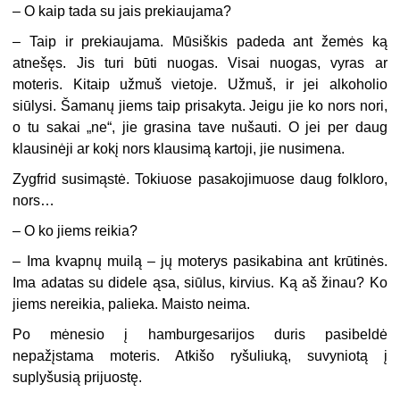
– O kaip tada su jais prekiaujama?
– Taip ir prekiaujama. Mūsiškis padeda ant žemės ką
atnešęs. Jis turi būti nuogas. Visai nuogas, vyras ar
moteris. Kitaip užmuš vietoje. Užmuš, ir jei alkoholio
siūlysi. Šamanų jiems taip prisakyta. Jeigu jie ko nors nori,
o tu sakai „ne“, jie grasina tave nušauti. O jei per daug
klausinėji ar kokį nors klausimą kartoji, jie nusimena.
Zygfrid susimąstė. Tokiuose pasakojimuose daug folkloro,
nors…
– O ko jiems reikia?
– Ima kvapnų muilą – jų moterys pasikabina ant krūtinės.
Ima adatas su didele ąsa, siūlus, kirvius. Ką aš žinau? Ko
jiems nereikia, palieka. Maisto neima.
Po mėnesio į hamburgesarijos duris pasibeldė
nepažįstama moteris. Atkišo ryšuliuką, suvyniotą į
suplyšusią prijuostę.