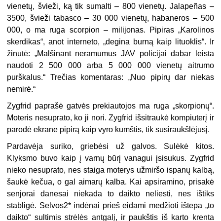
vienetų, švieži, ką tik sumalti – 800 vienetų. Jalapeñas –
3500, švieži tabasco – 30 000 vienetų, habaneros – 500
000, o ma ruga scorpion – milijonas. Pipiras „Karolinos
skerdikas“, anot interneto, „degina burną kaip lituoklis“. Ir
žinutė: „Malšinant neramumus JAV policijai dabar leista
naudoti 2 500 000 arba 5 000 000 vienetų aitrumo
purškalus.“ Trečias komentaras: „Nuo pipirų dar niekas
nemirė.“
Zygfrid paprašė gatvės prekiautojos ma ruga „skorpionų“.
Moteris nesuprato, ko ji nori. Zygfrid išsitraukė kompiuterį ir
parodė ekrane pipirą kaip vyro kumštis, tik susiraukšlėjusį.
Pardavėja suriko, griebėsi už galvos. Sulėkė kitos.
Klyksmo buvo kaip į varnų būrį vanagui įsisukus. Zygfrid
nieko nesuprato, nes staiga moterys užmiršo ispanų kalbą,
šaukė kečua, o gal aimarų kalba. Kai apsiramino, prisakė
senjorai danesai niekada to daikto neliesti, nes ištiks
stabligė. Selvos2* indėnai prieš eidami medžioti ištepa „to
daikto“ sultimis strėlės antgalį, ir paukštis iš karto krenta