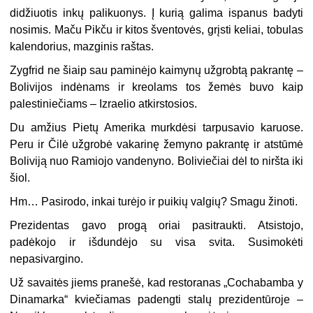
didžiuotis inkų palikuonys. Į kurią galima ispanus badyti
nosimis. Maču Pikču ir kitos šventovės, grįsti keliai, tobulas
kalendorius, mazginis raštas.
Zygfrid ne šiaip sau paminėjo kaimynų užgrobtą pakrantę –
Bolivijos indėnams ir kreolams tos žemės buvo kaip
palestiniečiams – Izraelio atkirstosios.
Du amžius Pietų Amerika murkdėsi tarpusavio karuose.
Peru ir Čilė užgrobė vakarinę žemyno pakrantę ir atstūmė
Boliviją nuo Ramiojo vandenyno. Boliviečiai dėl to niršta iki
šiol.
Hm… Pasirodo, inkai turėjo ir puikių valgių? Smagu žinoti.
Prezidentas gavo progą oriai pasitraukti. Atsistojo,
padėkojo ir išdundėjo su visa svita. Susimokėti
nepasivargino.
Už savaitės jiems pranešė, kad restoranas „Cochabamba y
Dinamarka“ kviečiamas padengti stalų prezidentūroje –