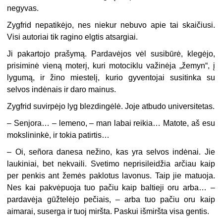
negyvas.
Zygfrid nepatikėjo, nes niekur nebuvo apie tai skaičiusi.
Visi autoriai tik ragino elgtis atsargiai.
Ji pakartojo prašymą. Pardavėjos vėl susibūrė, klegėjo,
prisiminė vieną moterį, kuri motociklu važinėja „žemyn“, į
lygumą, ir žino miestelį, kurio gyventojai susitinka su
selvos indėnais ir daro mainus.
Zygfrid suvirpėjo lyg blezdingėlė. Joje atbudo universitetas.
– Senjora… – lemeno, – man labai reikia… Matote, aš esu
mokslininkė, ir tokia patirtis…
– Oi, señora danesa nežino, kas yra selvos indėnai. Jie
laukiniai, bet nekvaili. Svetimo neprisileidžia arčiau kaip
per penkis ant žemės paklotus lavonus. Taip jie matuoja.
Nes kai pakvėpuoja tuo pačiu kaip baltieji oru arba… –
pardavėja gūžtelėjo pečiais, – arba tuo pačiu oru kaip
aimarai, suserga ir tuoj miršta. Paskui išmiršta visa gentis.