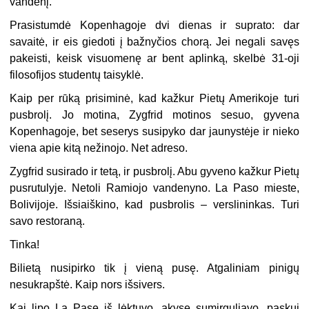
vandenį.
Prasistumdė Kopenhagoje dvi dienas ir suprato: dar
savaitė, ir eis giedoti į bažnyčios chorą. Jei negali savęs
pakeisti, keisk visuomenę ar bent aplinką, skelbė 31-oji
filosofijos studentų taisyklė.
Kaip per rūką prisiminė, kad kažkur Pietų Amerikoje turi
pusbrolį. Jo motina, Zygfrid motinos sesuo, gyvena
Kopenhagoje, bet seserys susipyko dar jaunystėje ir nieko
viena apie kitą nežinojo. Net adreso.
Zygfrid susirado ir tetą, ir pusbrolį. Abu gyveno kažkur Pietų
pusrutulyje. Netoli Ramiojo vandenyno. La Paso mieste,
Bolivijoje. Išsiaiškino, kad pusbrolis – verslininkas. Turi
savo restoraną.
Tinka!
Bilietą nusipirko tik į vieną pusę. Atgaliniam pinigų
nesukrapštė. Kaip nors išsivers.
Kai lipo La Pase iš lėktuvo, akyse sumirguliavo, paskui