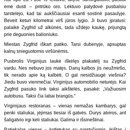
ėmė dusti – pritrūko oro. Lėktuvo palydovė pusbalsiu
tarstelėjo, kad tai aukščiausiai esanti sostinė pasaulyje.
Beveit keturi kilometrai virš jūros lygio. Ji buvo įpratusi:
palaikė Zygfrid už alkūnės, tada uždėjo kaukę, prijungtą
prie deguonies balioniuko.
Miestas Zygfrid iškart patiko. Tarsi dubenyje, apsuptas
kalnų snieguotomis viršūnėmis.
Pusbrolis Virginijus laukė iškėlęs plakatėlį su Zygfrid
vardu. Nes nebuvo jos matęs. Danų kalbos jis neužmiršo,
tik nerado apie ką kalbėti. O gal nesidžiaugė viešnia?
Jiedu buvo vienmečiai. Virginijus automobilio neturėjo. Kai
Zygfrid pasuko link taksi aikštelės, pasakė: „Važiuosim
autobusu. Taksi čia labai brangūs.“
Virginijaus restoranas – vienas nemažas kambarys, gal
penki staliukai, įėjimas tiesiai iš gatvės. Durys atviros, ant
šaligatvio irgi keli staliukai. Galima ir išsineštinai.
Patiekalas vienas – kotletukas su garstyčiomis, įkištas į