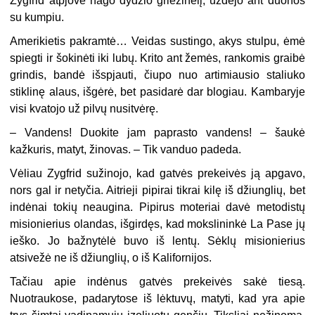
Zygfrid atpjovė nago dydžio griežinėlį, uždėjo ant duonos
su kumpiu.
Amerikietis pakramtė… Veidas sustingo, akys stulpu, ėmė
spiegti ir šokinėti iki lubų. Krito ant žemės, rankomis graibė
grindis, bandė išspjauti, čiupo nuo artimiausio staliuko
stiklinę alaus, išgėrė, bet pasidarė dar blogiau. Kambaryje
visi kvatojo už pilvų nusitvėrę.
– Vandens! Duokite jam paprasto vandens! – šaukė
kažkuris, matyt, žinovas. – Tik vanduo padeda.
Vėliau Zygfrid sužinojo, kad gatvės prekeivės ją apgavo,
nors gal ir netyčia. Aitrieji pipirai tikrai kilę iš džiunglių, bet
indėnai tokių neaugina. Pipirus moteriai davė metodistų
misionierius olandas, išgirdęs, kad mokslininkė La Pase jų
ieško. Jo bažnytėlė buvo iš lentų. Sėklų misionierius
atsivežė ne iš džiunglių, o iš Kalifornijos.
Tačiau apie indėnus gatvės prekeivės sakė tiesą.
Nuotraukose, padarytose iš lėktuvų, matyti, kad yra apie