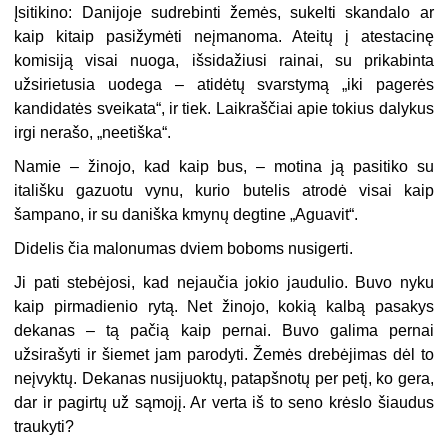
Įsitikino: Danijoje sudrebinti žemės, sukelti skandalo ar
kaip kitaip pasižymėti neįmanoma. Ateitų į atestacinę
komisiją visai nuoga, išsidažiusi rainai, su prikabinta
užsirietusia uodega – atidėtų svarstymą „iki pagerės
kandidatės sveikata“, ir tiek. Laikraščiai apie tokius dalykus
irgi nerašo, „neetiška“.
Namie – žinojo, kad kaip bus, – motina ją pasitiko su
itališku gazuotu vynu, kurio butelis atrodė visai kaip
šampano, ir su daniška kmynų degtine „Aguavit“.
Didelis čia malonumas dviem boboms nusigerti.
Ji pati stebėjosi, kad nejaučia jokio jaudulio. Buvo nyku
kaip pirmadienio rytą. Net žinojo, kokią kalbą pasakys
dekanas – tą pačią kaip pernai. Buvo galima pernai
užsirašyti ir šiemet jam parodyti. Žemės drebėjimas dėl to
neįvyktų. Dekanas nusijuoktų, patapšnotų per petį, ko gera,
dar ir pagirtų už sąmojį. Ar verta iš to seno krėslo šiaudus
traukyti?