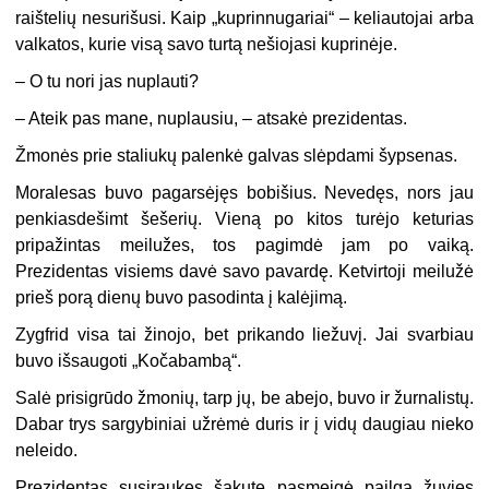
raištelių nesurišusi. Kaip „kuprinnugariai“ – keliautojai arba
valkatos, kurie visą savo turtą nešiojasi kuprinėje.
– O tu nori jas nuplauti?
– Ateik pas mane, nuplausiu, – atsakė prezidentas.
Žmonės prie staliukų palenkė galvas slėpdami šypsenas.
Moralesas buvo pagarsėjęs bobišius. Nevedęs, nors jau
penkiasdešimt šešerių. Vieną po kitos turėjo keturias
pripažintas meilužes, tos pagimdė jam po vaiką.
Prezidentas visiems davė savo pavardę. Ketvirtoji meilužė
prieš porą dienų buvo pasodinta į kalėjimą.
Zygfrid visa tai žinojo, bet prikando liežuvį. Jai svarbiau
buvo išsaugoti „Kočabambą“.
Salė prisigrūdo žmonių, tarp jų, be abejo, buvo ir žurnalistų.
Dabar trys sargybiniai užrėmė duris ir į vidų daugiau nieko
neleido.
Prezidentas susiraukęs šakute pasmeigė pailgą žuvies