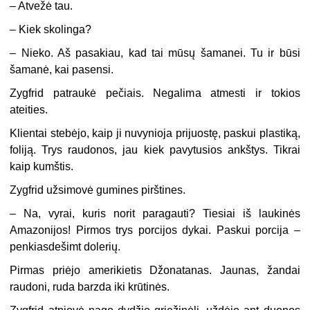
– Atvežė tau.
– Kiek skolinga?
– Nieko. Aš pasakiau, kad tai mūsų šamanei. Tu ir būsi
šamanė, kai pasensi.
Zygfrid patraukė pečiais. Negalima atmesti ir tokios
ateities.
Klientai stebėjo, kaip ji nuvynioja prijuostę, paskui plastiką,
foliją. Trys raudonos, jau kiek pavytusios ankštys. Tikrai
kaip kumštis.
Zygfrid užsimovė gumines pirštines.
– Na, vyrai, kuris norit paragauti? Tiesiai iš laukinės
Amazonijos! Pirmos trys porcijos dykai. Paskui porcija –
penkiasdešimt dolerių.
Pirmas priėjo amerikietis Džonatanas. Jaunas, žandai
raudoni, ruda barzda iki krūtinės.