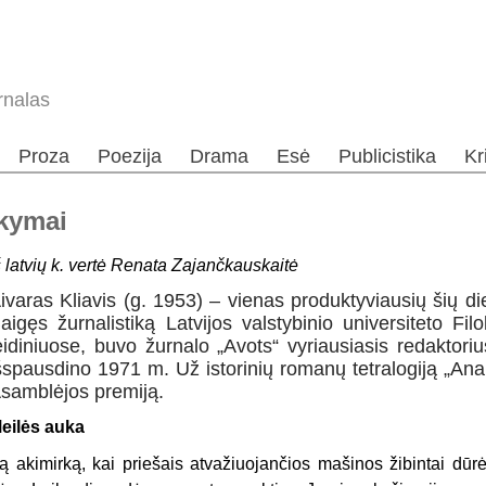
rnalas
Proza
Poezija
Drama
Esė
Publicistika
Kr
akymai
š latvių k. vertė Renata Zajančkauskaitė
ivaras Kliavis (g. 1953) – vienas produktyviausių šių die
aigęs žurnalistiką Latvijos valstybinio universiteto Filo
eidiniuose, buvo žurnalo „Avots“ vyriausiasis redakto
šspausdino 1971 m. Už istorinių romanų tetralogiją „Ana
samblėjos premiją.
eilės auka
ą akimirką, kai priešais atvažiuojančios mašinos žibintai dūrė į