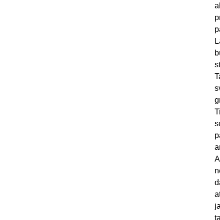
a
p
p
L
b
s
T
s
g
T
s
p
a
A
n
d
a
j
t