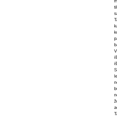
m
t
s
T
k
k
p
b
V
i
i
S
l
n
b
n
ž
a
T