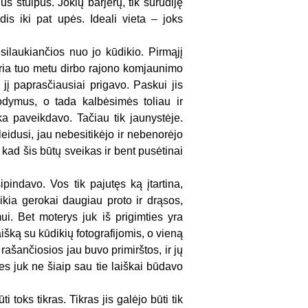
s stulpus. Jokių barjerų, tik surūdiję
ardis iki pat upės. Ideali vieta – joks
silaukiančios nuo jo kūdikio. Pirmąjį
kuria tuo metu dirbo rajono komjaunimo
 jį paprasčiausiai prigavo. Paskui jis
rodymus, o tada kalbėsimės toliau ir
ika paveikdavo. Tačiau tik jaunystėje.
leidusi, jau nebesitikėjo ir nebenorėjo
k kad šis būtų sveikas ir bent pusėtinai
pindavo. Vos tik pajutęs ką įtartina,
eikia gerokai daugiau proto ir drąsos,
i. Bet moterys juk iš prigimties yra
šką su kūdikių fotografijomis, o vieną
ašančiosios jau buvo primirštos, ir jų
s juk ne šiaip sau tie laiškai būdavo
ti toks tikras. Tikras jis galėjo būti tik