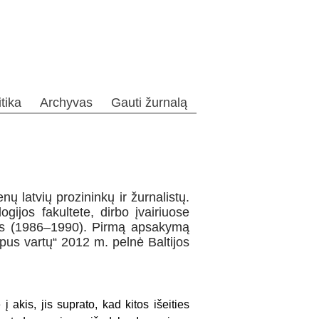
itika
Archyvas
Gauti žurnalą
nų latvių prozininkų ir žurnalistų.
logijos fakultete, dirbo įvairiuose
rius (1986–1990). Pirmą apsakymą
pus vartų“ 2012 m. pelnė Baltijos
 akis, jis suprato, kad kitos išeities