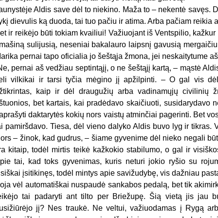
aunystėje Aldis save dėl to niekino. Maža to – nekentė savęs. 
ykį dievulis ką duoda, tai tuo pačiu ir atima. Arba pačiam reikia at
et ir reikėjo būti tokiam kvailiui! Važiuojant iš Ventspilio, kažkur
 mašiną sulijusią, neseniai bakalauro laipsnį gavusią mergaičiukę
arika pernai tapo oficialia jo šeštąja žmona, jei neskaitytume aš
Ne, pernai aš vedžiau septintąjį, o ne šeštąjį kartą, – mąstė Ald
eli vilkikai ir tarsi tyčia mėgino jį apžilpinti. – O gal vis d
žtikrintas, kaip ir dėl draugužių arba vadinamųjų civilinių
štuonios, bet kartais, kai pradėdavo skaičiuoti, susidarydavo n
aprašyti daktarytės kokių nors vaistų atminčiai pagerinti. Bet v
ai pamiršdavo. Tiesa, dėl vieno dalyko Aldis buvo lyg ir tikras. V
ors – žinok, kad gudrus, – šiame gyvenime dėl nieko negali būti t
ra kitaip, todėl mirtis teikė kažkokio stabilumo, o gal ir visiš
pie tai, kad toks gyvenimas, kuris neturi jokio ryšio su roju
isiškai įsitikinęs, todėl mintys apie savižudybę, vis dažniau pa
oja vėl automatiškai nuspaudė sankabos pedalą, bet tik akimirksn
eikėjo tai padaryti ant tilto per Briežupę. Šią vietą jis jau 
usižiūrėjo jį? Nes traukė. Ne veltui, važiuodamas į Rygą arba