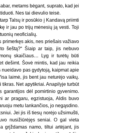
Dabar, metams bėgant, suprato, kad jei
iduoti. Nes tai dievulio teisė.
 tarp Talsų ir posūkio į Kandavą priimti
 ir jau po trijų mėnesių ją vesti. Toji
tuonių neoficialių.
is primerkęs akis, nes priešais važiavo
ėlto šeštą?“ Šiaip ar taip, jis nebuvo
 žmonų skaičiaus… Lyg ir turėtų būti
et dešimt. Šovė mintis, kad jau reikia
os nueidavo pas gydytoją, kaipmat apie
isa laimė, jis bent jau neturėjo vaikų.
ikras. Net apytikriai. Anapilyje turbūt
kos garantijos dėl pomirtinio gyvenimo.
mi ar pragaru, egzistuoja, Aldis buvo
staruoju metu lankančios, jo negąsdino.
iui. Jei jis iš tiesų norėjo užsimušti,
buvo nusižiūrėjęs seniai. O gal vieta
 grįždamas namo, tiltui artėjant, jis