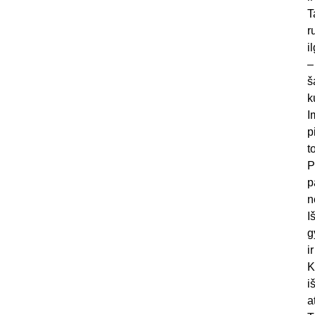
T
r
i
–
š
k
I
p
t
P
p
n
I
g
i
K
i
a