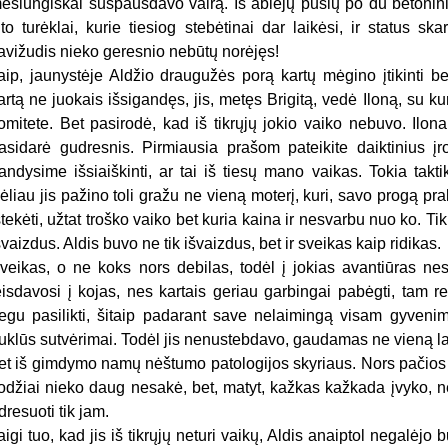
ėšlungiškai suspausdavo vairą. Iš abiejų pusių po du betoniniu
ilto turėklai, kurie tiesiog stebėtinai dar laikėsi, ir status sk
avižudis nieko geresnio nebūtų norėjęs!
aip, jaunystėje Aldžio draugužės porą kartų mėgino įtikinti be
artą ne juokais išsigandęs, jis, metęs Brigitą, vedė Iloną, su 
omitete. Bet pasirodė, kad iš tikrųjų jokio vaiko nebuvo. Ilona
asidarė gudresnis. Pirmiausia prašom pateikite daiktinius į
andysime išsiaiškinti, ar tai iš tiesų mano vaikas. Tokia takt
ėliau jis pažino toli gražu ne vieną moterį, kuri, savo progą pra
štekėti, užtat troško vaiko bet kuria kaina ir nesvarbu nuo ko. Ti
švaizdus. Aldis buvo ne tik išvaizdus, bet ir sveikas kaip ridikas.
veikas, o ne koks nors debilas, todėl į jokias avantiūras nesi
eisdavosi į kojas, nes kartais geriau garbingai pabėgti, tam r
egu pasilikti, šitaip padarant save nelaimingą visam gyvenimu
uklūs sutvėrimai. Todėl jis nenustebdavo, gaudamas ne vieną lai
et iš gimdymo namų nėštumo patologijos skyriaus. Nors pačios r
odžiai nieko daug nesakė, bet, matyt, kažkas kažkada įvyko, ne
dresuoti tik jam.
aigi tuo, kad jis iš tikrųjų neturi vaikų, Aldis anaiptol negalėjo bū