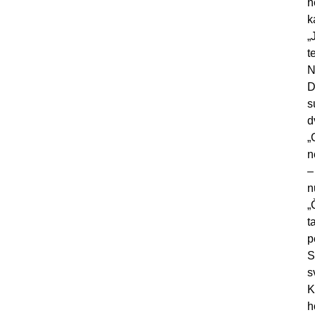
n
k
„
t
N
D
s
d
„
n
–
n
„
t
p
S
s
K
h