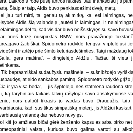
ėra. Laikrodis rodė pusę antros nakties. Jau ir anksčiau jis pa
artą. Šiaip ar taip, Aldis buvo penkiasdešimt dvejų metų.
Jei jau turi mirti, tai geriau tą akimirką, kai esi laimingas, 
eisybės Aldis šią valandėlę jautėsi ir laimingas, ir nelaiminga
elaimingas dėl to, kad vis dar buvo neišsiskyręs su savo buvus
ar prieš krizę nusipirktas BMW, nors pravažinėjo tūkstanči
ureagavo žaibiškai. Spidometro rodyklė, lengvai virptelėjusi ti
videšimt ir artėjo prie šimto keturiasdešimties. Taigi maždaug to
Gaila, gera mašina“, – dingtelėjo Aldžiui. Tačiau ši vieta 
etinkama.
 Tik beprasmiškai sudaužysiu mašinėlę, – sušnibždėjo vyriškis i
uspaudęs, atleido sankabos paminą. Spidometro rodyklė grįžo į v
Čia ir yra visa bėda“, – jis šyptelėjo, nes statmena raudona str
ai, ką tarybiniais laikais latvių rašytojai savo apsakymuose 
eniu, nors galbūt tikrasis jo vardas buvo Draugužis, taip
varbiausia, kad, susitikus simpatišką moterį, jis Aldžiui kaskart 
varbiausią valandą dar nebuvo nuvylęs.
ol kiti jo amžiaus bičai gėrė ženšenio kapsules arba pirko net
omeopatiniai vaistai, kuriuos buvo galima vartoti su alko