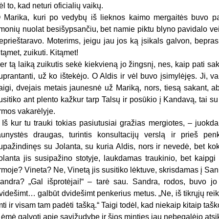
ėl to, kad neturi oficialių vaikų.
 Marika, kuri po vedybų iš lieknos kaimo mergaitės buvo pavi
monių nuolat besišypsančiu, bet namie piktu blyno pavidalo veide
eprieštaravo. Moterims, jeigu jau jos ką įsikals galvon, bepras
itąmet, zuikuti. Kitąmet!
er tą laiką zuikutis sekė kiekvieną jo žingsnį, nes, kaip pati sak
uprantanti, už ko ištekėjo. O Aldis ir vėl buvo įsimylėjęs. Ji, 
aigi, dvejais metais jaunesnė už Mariką, nors, tiesą sakant, abi
usitiko ant plento kažkur tarp Talsų ir posūkio į Kandavą, tai 
irmos vakarėlyje.
 Iš kur tu trauki tokias pasiutusiai gražias mergiotes, – juok
aunystės draugas, turintis konsultacijų verslą ir prieš p
upažindinęs su Jolanta, su kuria Aldis, nors ir nevedė, bet ko
olanta jis susipažino stotyje, laukdamas traukinio, bet kaipgi
irmoje? Vineta? Ne, Vinetą jis susitiko lėktuve, skrisdamas į Sa
andra? „Gal išprotėjai!“ – tarė sau. Sandra, rodos, buvo jo
videšimt… galbūt dvidešimt penkerius metus. „Ne, iš tikrųjų reiki
mti ir visam tam padėti tašką.“ Taigi todėl, kad niekaip kitaip tašk
r ėmė galvoti apie savižudybę ir šios minties jau nebegalėjo atsik