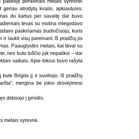
o patikėję penkeriais metais vyresnei
 geriau atrodytų kvailo, apkiautusio,
bimas du kartus per savaitę dar buvo
madieniais tėvas su motina miegodavo
 būdavo paskiriamas budinčiuoju, kuris
 ir laukti visų pareinant. Iš pradžių jis
dimas. Paauglystės metais, kai tėvai su
e, nes buto tuščio juk nepaliksi – dar
ktais vaikais. Apie tokius buvo rašyta
ute Brigita jį ir suviliojo. Iš pradžių
karšta“, mergina be jokio drovėjimosi
ęs dėbsojo į grindis.
is metais vyresnė.