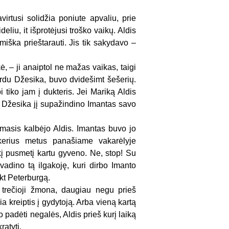
rtusi solidžia poniute apvaliu, prie
liu, it išprotėjusi troško vaikų. Aldis
miška prieštarauti. Jis tik sakydavo –
ė, – ji anaiptol ne mažas vaikas, taigi
vardu Džesika, buvo dvidešimt šešerių.
 tiko jam į dukteris. Jei Mariką Aldis
su Džesika jį supažindino Imantas savo
damasis kalbėjo Aldis. Imantas buvo jo
enkerius metus panašiame vakarėlyje
kį pusmetį kartu gyveno. Ne, stop! Su
 vadino tą ilgakoję, kuri dirbo Imanto
nkt Peterburgą.
 trečioji žmona, daugiau negu prieš
a kreiptis į gydytoją. Arba vieną kartą
o padėti negalės, Aldis prieš kurį laiką
ratyti.