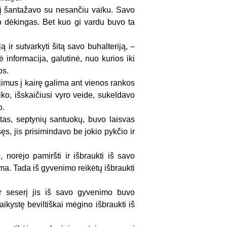
i jį šantažavo su nesančiu vaiku. Savo
uvo dėkingas. Bet kuo gi vardu buvo ta
ą ir sutvarkyti šitą savo buhalteriją, –
 informacija, galutinė, nuo kurios iki
os.
ėjimus į kairę galima ant vienos rankos
iko, išskaičiusi vyro veide, sukeldavo
o.
tas, septynių santuokų, buvo laisvas
ęs, jis prisimindavo be jokio pykčio ir
, norėjo pamiršti ir išbraukti iš savo
oma. Tada iš gyvenimo reikėtų išbraukti
ir seserį jis iš savo gyvenimo buvo
aikystę beviltiškai mėgino išbraukti iš