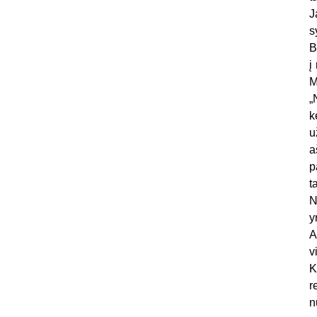
J
s
B
į
M
„
k
u
a
p
t
N
y
A
v
K
r
n