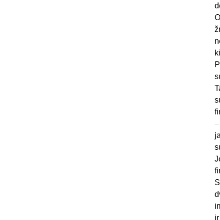
d
O
ž
n
k
P
s
T
s
f
–
j
s
J
f
S
d
i
i