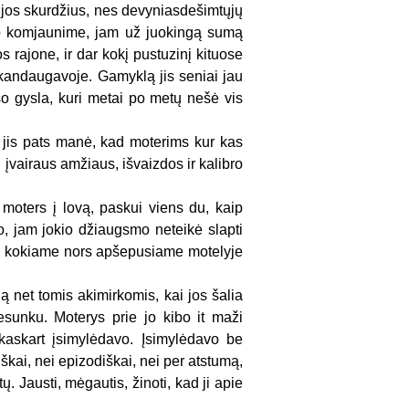
vijos skurdžius, nes devyniasdešimtųjų
irbo komjaunime, jam už juokingą sumą
 rajone, ir dar kokį pustuzinį kituose
rkandaugavoje. Gamyklą jis seniai jau
o gysla, kuri metai po metų nešė vis
rs jis pats manė, kad moterims kur kas
ėl įvairaus amžiaus, išvaizdos ir kalibro
i moters į lovą, paskui viens du, kaip
to, jam jokio džiaugsmo neteikė slapti
s kokiame nors apšepusiame motelyje
 ją net tomis akimirkomis, kai jos šalia
esunku. Moterys prie jo kibo it maži
s kaskart įsimylėdavo. Įsimylėdavo be
škai, nei epizodiškai, nei per atstumą,
. Jausti, mėgautis, žinoti, kad ji apie