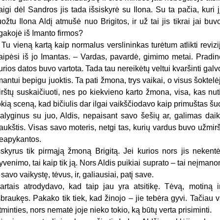
aigi dėl Sandros jis tada išsiskyrė su Ilona. Su ta pačia, kur
uožtu Ilona Aldį atmušė nuo Brigitos, ir už tai jis tikrai jai b
lgakojė iš Imanto firmos?
 Tu vieną kartą kaip normalus verslininkas turėtum atlikti revizij
aipėsi iš jo Imantas. – Vardas, pavardė, gimimo metai. Pradinė
urios datos buvo vartota. Tada tau nereikėtų veltui kvaršinti galv
mantui bepigu juoktis. Ta pati žmona, trys vaikai, o visus šoktel
irštų suskaičiuoti, nes po kiekvieno karto žmona, visa, kas nut
okią sceną, kad bičiulis dar ilgai vaikščiodavo kaip primuštas šu
alyginus su juo, Aldis, nepaisant savo šešių ar, galimas daik
aukštis. Visas savo moteris, netgi tas, kurių vardus buvo užmirš
eapykantos.
šskyrus tik pirmąją žmoną Brigitą. Jei kurios nors jis nekentė
yvenimo, tai kaip tik ją. Nors Aldis puikiai suprato – tai neįman
r savo vaikystę, tėvus, ir, galiausiai, patį save.
artais atrodydavo, kad taip jau yra atsitikę. Tėvą, motiną 
šbraukęs. Pakako tik tiek, kad žinojo – jie tebėra gyvi. Tačiau v
tminties, nors nematė joje nieko tokio, ką būtų verta prisiminti.