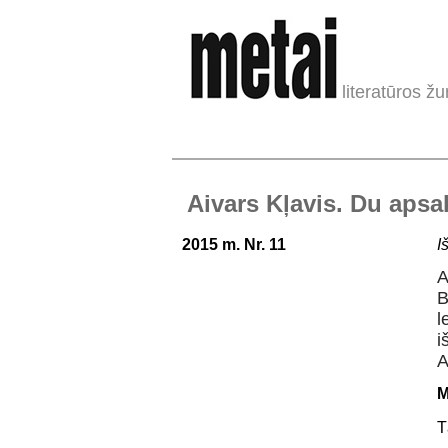
literatūros žu
Aivars Kļavis. Du aps
2015 m. Nr. 11
I
A
B
l
i
A
M
T