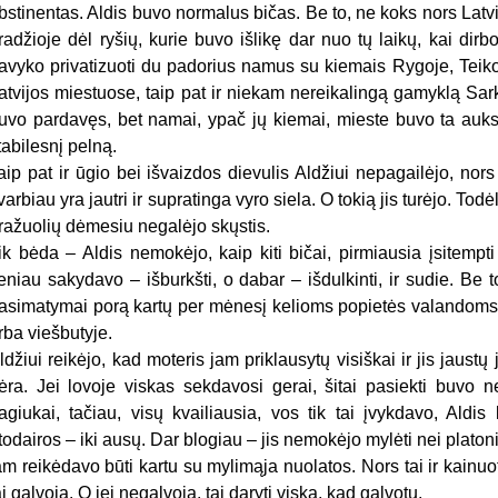
bstinentas. Aldis buvo normalus bičas. Be to, ne koks nors Lat
radžioje dėl ryšių, kurie buvo išlikę dar nuo tų laikų, kai d
avyko privatizuoti du padorius namus su kiemais Rygoje, Teikos
atvijos miestuose, taip pat ir niekam nereikalingą gamyklą Sa
uvo pardavęs, bet namai, ypač jų kiemai, mieste buvo ta auks
tabilesnį pelną.
aip pat ir ūgio bei išvaizdos dievulis Aldžiui nepagailėjo, no
varbiau yra jautri ir supratinga vyro siela. O tokią jis turėjo. Tod
ražuolių dėmesiu negalėjo skųstis.
ik bėda – Aldis nemokėjo, kaip kiti bičai, pirmiausia įsitempt
eniau sakydavo – išburkšti, o dabar – išdulkinti, ir sudie. Be 
asimatymai porą kartų per mėnesį kelioms popietės valandom
rba viešbutyje.
ldžiui reikėjo, kad moteris jam priklausytų visiškai ir jis jaustų
ėra. Jei lovoje viskas sekdavosi gerai, šitai pasiekti buvo n
agiukai, tačiau, visų kvailiausia, vos tik tai įvykdavo, Aldi
todairos – iki ausų. Dar blogiau – jis nemokėjo mylėti nei platoni
am reikėdavo būti kartu su mylimąja nuolatos. Nors tai ir kainuotų
ai galvoja. O jei negalvoja, tai daryti viską, kad galvotų.