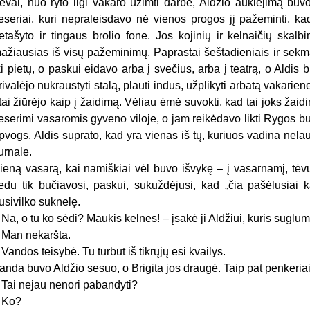
ėvai, nuo ryto ligi vakaro užimti darbe, Aldžio auklėjimą buv
eseriai, kuri nepraleisdavo nė vienos progos jį pažeminti, kad
etašyto ir tingaus brolio fone. Jos kojinių ir kelnaičių skal
ažiausias iš visų pažeminimų. Paprastai šeštadieniais ir sek
ki pietų, o paskui eidavo arba į svečius, arba į teatrą, o Aldis
rivalėjo nukraustyti stalą, plauti indus, užplikyti arbatą vakarienei
 tai žiūrėjo kaip į žaidimą. Vėliau ėmė suvokti, kad tai joks žai
eserimi vasaromis gyveno viloje, o jam reikėdavo likti Rygos but
pvogs, Aldis suprato, kad yra vienas iš tų, kuriuos vadina nelau
urnale.
ieną vasarą, kai namiškiai vėl buvo išvykę – į vasarnamį, tėvų b
iedu tik bučiavosi, paskui, sukuždėjusi, kad „čia pašėlusiai 
usivilko suknelę.
 Na, o tu ko sėdi? Maukis kelnes! – įsakė ji Aldžiui, kuris suglum
 Man nekaršta.
 Vandos teisybė. Tu turbūt iš tikrųjų esi kvailys.
anda buvo Aldžio sesuo, o Brigita jos draugė. Taip pat penkeria
 Tai nejau nenori pabandyti?
 Ko?