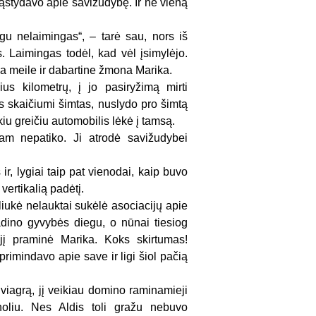
mąstydavo apie savižudybę. Ir ne vieną
negu nelaimingas“, – tarė sau, nors iš
s. Laimingas todėl, kad vėl įsimylėjo.
ia meile ir dabartine žmona Marika.
us kilometrų, į jo pasiryžimą mirti
es skaičiumi šimtas, nuslydo pro šimtą
kiu greičiu automobilis lėkė į tamsą.
jam nepatiko. Ji atrodė savižudybei
r, lygiai taip pat vienodai, kaip buvo
ertikalią padėtį.
ėliukė nelauktai sukėlė asociacijų apie
vadino gyvybės diegu, o nūnai tiesiog
 jį praminė Marika. Koks skirtumas!
primindavo apie save ir ligi šiol pačią
 viagrą, jį veikiau domino raminamieji
holiu. Nes Aldis toli gražu nebuvo