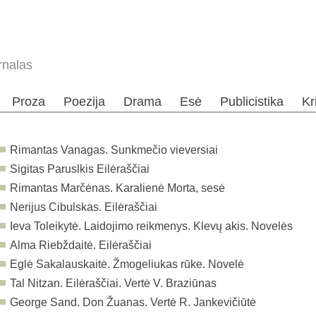
rnalas
Proza
Poezija
Drama
Esė
Publicistika
Kr
Rimantas Vanagas. Sunkmečio vieversiai
Sigitas Paruslkis Eilėraščiai
Rimantas Marčėnas. Karalienė Morta, sesė
Nerijus Cibulskas. Eilėraščiai
Ieva Toleikytė. Laidojimo reikmenys. Klevų akis. Novelės
Alma Riebždaitė. Eilėraščiai
Eglė Sakalauskaitė. Žmogeliukas rūke. Novelė
Tal Nitzan. Eilėraščiai. Vertė V. Braziūnas
George Sand. Don Žuanas. Vertė R. Jankevičiūtė