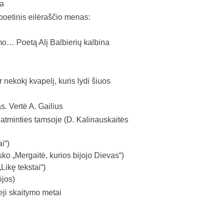
ka
poetinis eilėraščio menas:
o… Poetą Alį Balbierių kalbina
nekokį kvapelį, kuris lydi šiuos
. Vertė A. Gailius
 atminties tamsoje (D. Kalinauskaitės
i“)
sko „Mergaitė, kurios bijojo Dievas“)
Likę tekstai“)
ijos)
ieji skaitymo metai