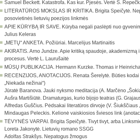
Samuel Beckett. Katastrofa. Kas kur. Pjesės. Vertė S. Repeč
LITERATŪROS MOKSLAS IR KRITIKA.
Brigita Speičytė. Ne
posovietinės lietuvių poezijos linkmės
APIE KŪRYBĄ IR SAVE.
Kūryba negali paslėpti nuo gyvenim
Julius Keleras
„METŲ“ ANKETA.
Požiūriai. Marcelijus Martinaitis
AKIRATIS.
Arno Jundze. Apie kritiką spaudoje, akademizmą ir 
procesus. Vertė L. Laurušaitė
MŪSŲ PUBLIKACIJA.
Hermann Kurzke. Thomas ir Heinrichas
RECENZIJOS, ANOTACIJOS.
Renata Šerelytė. Būties kodai
„Niekada nežinai“)
Jūratė Baranova. Jauki nyksmo meditacija (A. Marčėno „Šokia
Aušra Martišiūtė. Dramaturgas, kurio bijojo teatras (G. Grajau
Alfredas Guščius. Pėdsakai literatūros dirvoje (V. Šiukščiaus „
Mindaugas Peleckis. Kelionė vaiskiosios šviesos link (anotac
TĖVYNĖS VARPAI.
Brigita Speičytė. Tivyt tivyt, arba Linksm
Loreta Jakonytė. Lietuvių romano SSGG
Adolfas Strakšys. Nepatogus žmogus