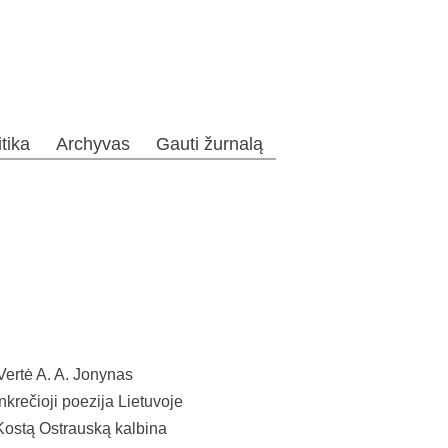
itika
Archyvas
Gauti žurnalą
Vertė A. A. Jonynas
krečioji poezija Lietuvoje
ostą Ostrauską kalbina