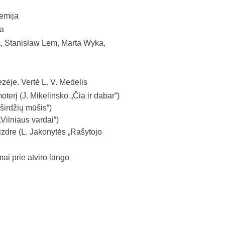
hemija
a
ka, Stanisław Lem, Marta Wyka,
je. Vertė L. V. Medelis
rį (J. Mikelinsko „Čia ir dabar“)
širdžių mūšis“)
Vilniaus vardai“)
izdre (L. Jakonytės „Rašytojo
 prie atviro lango