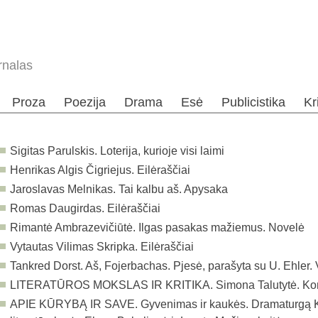
rnalas
Proza
Poezija
Drama
Esė
Publicistika
Kr
Sigitas Parulskis. Loterija, kurioje visi laimi
Henrikas Algis Čigriejus. Eilėraščiai
Jaroslavas Melnikas. Tai kalbu aš. Apysaka
Romas Daugirdas. Eilėraščiai
Rimantė Ambrazevičiūtė. Ilgas pasakas mažiemus. Novelė
Vytautas Vilimas Skripka. Eilėraščiai
Tankred Dorst. Aš, Fojerbachas. Pjesė, parašyta su U. Ehler. 
LITERATŪROS MOKSLAS IR KRITIKA.
Simona Talutytė. Kon
APIE KŪRYBĄ IR SAVE. Gyvenimas ir kaukės. Dramaturgą K