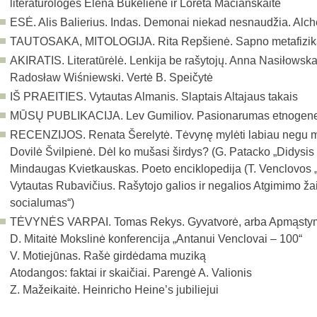
literatūrologės Elena Bukelienė ir Loreta Mačianskaitė
ESĖ. Alis Balierius. Indas. Demonai niekad nesnaudžia. Alc
TAUTOSAKA, MITOLOGIJA. Rita Repšienė. Sapno metafizik
AKIRATIS.
Literatūrėlė. Lenkija be rašytojų. Anna Nasiłows
Radosław Wiśniewski. Vertė B. Speičytė
IŠ PRAEITIES. Vytautas Almanis. Slaptais Altajaus takais
MŪSŲ PUBLIKACIJA. Lev Gumiliov. Pasionarumas etnogenezė
RECENZIJOS. Renata Šerelytė. Tėvynę mylėti labiau negu mote
Dovilė Švilpienė. Dėl ko mušasi širdys? (G. Patacko „Didysis 
Mindaugas Kvietkauskas. Poeto enciklopedija (T. Venclovos „
Vytautas Rubavičius. Rašytojo galios ir negalios Atgimimo ža
socialumas“)
TĖVYNĖS VARPAI. Tomas Rekys. Gyvatvorė, arba Apmąstymai
D. Mitaitė Mokslinė konferencija „Antanui Venclovai – 100“
V. Motiejūnas. Rašė girdėdama muziką
Atodangos: faktai ir skaičiai. Parengė A. Valionis
Z. Mažeikaitė. Heinricho Heine’s jubiliejui