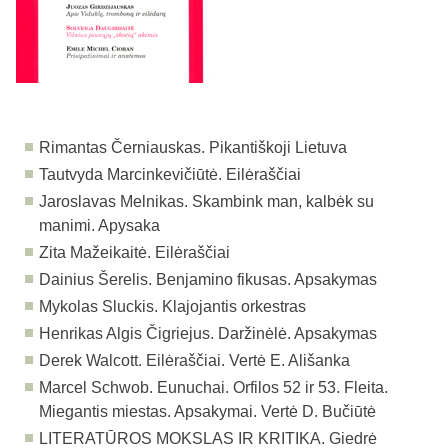
Rimantas Černiauskas. Pikantiškoji Lietuva
Tautvyda Marcinkevičiūtė. Eilėraščiai
Jaroslavas Melnikas. Skambink man, kalbėk su
manimi. Apysaka
Zita Mažeikaitė. Eilėraščiai
Dainius Šerelis. Benjamino fikusas. Apsakymas
Mykolas Sluckis. Klajojantis orkestras
Henrikas Algis Čigriejus. Daržinėlė. Apsakymas
Derek Walcott. Eilėraščiai. Vertė E. Ališanka
Marcel Schwob. Eunuchai. Orfilos 52 ir 53. Fleita.
Miegantis miestas. Apsakymai. Vertė D. Bučiūtė
LITERATŪROS MOKSLAS IR KRITIKA.
Giedrė