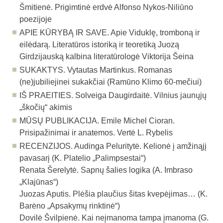
Šmitienė. Prigimtinė erdvė Alfonso Nykos-Niliūno
poezijoje
APIE KŪRYBĄ IR SAVE. Apie Viduklę, tromboną ir
eilėdarą. Literatūros istoriką ir teoretiką Juozą
Girdzijauską kalbina literatūrologė Viktorija Šeina
SUKAKTYS. Vytautas Martinkus. Romanas
(ne)jubiliejinei sukakčiai (Ramūno Klimo 60-mečiui)
IŠ PRAEITIES. Solveiga Daugirdaitė. Vilnius jaunųjų
„škočių“ akimis
MŪSŲ PUBLIKACIJA. Emile Michel Cioran.
Prisipažinimai ir anatemos. Vertė L. Rybelis
RECENZIJOS. Audinga Peluritytė. Kelionė į amžinąjį
pavasarį (K. Platelio „Palimpsestai“)
Renata Šerelytė. Sapnų šalies logika (A. Imbraso
„Klajūnas“)
Juozas Aputis. Plėšia plaučius šitas kvepėjimas… (K.
Barėno „Apsakymų rinktinė“)
Dovilė Švilpienė. Kai neįmanoma tampa įmanoma (G.