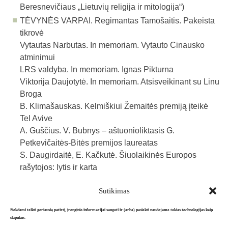
Beresnevičiaus „Lietuvių religija ir mitologija“)
TĖVYNĖS VARPAI.
Regimantas Tamošaitis. Pakeista
tikrovė
Vytautas Narbutas. In memoriam. Vytauto Cinausko
atminimui
LRS valdyba. In memoriam. Ignas Pikturna
Viktorija Daujotytė. In memoriam. Atsisveikinant su Linu
Broga
B. Klimašauskas. Kelmiškiui Žemaitės premiją įteikė
Tel Avive
A. Guščius. V. Bubnys – aštuonioliktasis G.
Petkevičaitės-Bitės premijos laureatas
S. Daugirdaitė, E. Kačkutė. Šiuolaikinės Europos
rašytojos: lytis ir karta
Sutikimas
Atgal į archyvą
Siekdami teikti geriausią patirtį, įrenginio informacijai saugoti ir (arba) pasiekti naudojame tokias technologijas kaip
slapukus.