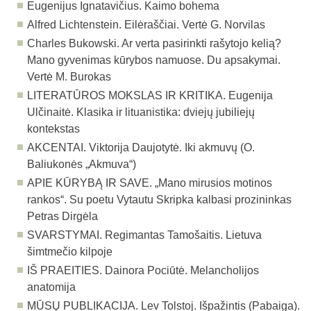
Eugenijus Ignatavičius. Kaimo bohema
Alfred Lichtenstein. Eilėraščiai. Vertė G. Norvilas
Charles Bukowski. Ar verta pasirinkti rašytojo kelią?
Mano gyvenimas kūrybos namuose. Du apsakymai.
Vertė M. Burokas
LITERATŪROS MOKSLAS IR KRITIKA. Eugenija
Ulčinaitė. Klasika ir lituanistika: dviejų jubiliejų
kontekstas
AKCENTAI. Viktorija Daujotytė. Iki akmuvų (O.
Baliukonės „Akmuva“)
APIE KŪRYBĄ IR SAVE. „Mano mirusios motinos
rankos“. Su poetu Vytautu Skripka kalbasi prozininkas
Petras Dirgėla
SVARSTYMAI. Regimantas Tamošaitis. Lietuva
šimtmečio kilpoje
IŠ PRAEITIES. Dainora Pociūtė. Melancholijos
anatomija
MŪSŲ PUBLIKACIJA. Lev Tolstoj. Išpažintis (Pabaiga).