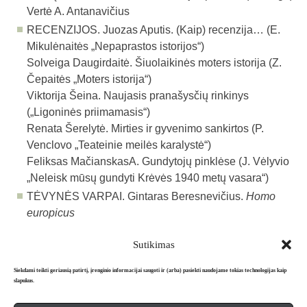
Vertė A. Antanavičius
RECENZIJOS. Juozas Aputis. (Kaip) recenzija… (E.
Mikulėnaitės „Nepaprastos istorijos“)
Solveiga Daugirdaitė. Šiuolaikinės moters istorija (Z.
Čepaitės „Moters istorija“)
Viktorija Šeina. Naujasis pranašysčių rinkinys
(„Ligoninės priimamasis“)
Renata Šerelytė. Mirties ir gyvenimo sankirtos (P.
Venclovo „Teateinie meilės karalystė“)
Feliksas MačianskasA. Gundytojų pinklėse (J. Vėlyvio
„Neleisk mūsų gundyti Krėvės 1940 metų vasara“)
TĖVYNĖS VARPAI. Gintaras Beresnevičius.
Homo
europicus
Sutikimas
Atgal į archyvą
Siekdami teikti geriausią patirtį, įrenginio informacijai saugoti ir (arba) pasiekti naudojame tokias technologijas kaip
slapukus.