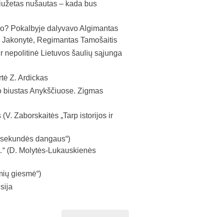
Siužetas nušautas – kada bus
ojo? Pokalbyje dalyvavo Algimantas
a Jakonytė, Regimantas Tamošaitis
 nepolitinė Lietuvos šaulių sąjunga
ė Z. Ardickas
biustas Anykščiuose. Zigmas
. Zaborskaitės „Tarp istorijos ir
ys sekundės dangaus“)
s…“ (D. Molytės-Lukauskienės
mių giesmė“)
sija