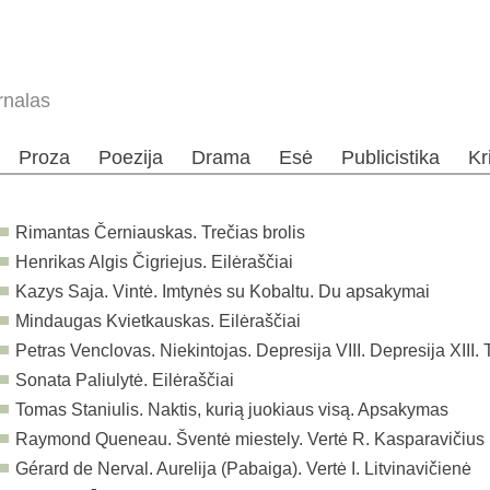
rnalas
Proza
Poezija
Drama
Esė
Publicistika
Kr
Rimantas Černiauskas. Trečias brolis
Henrikas Algis Čigriejus. Eilėraščiai
Kazys Saja. Vintė. Imtynės su Kobaltu. Du apsakymai
Mindaugas Kvietkauskas. Eilėraščiai
Petras Venclovas. Niekintojas. Depresija VIII. Depresija XIII.
Sonata Paliulytė. Eilėraščiai
Tomas Staniulis. Naktis, kurią juokiaus visą. Apsakymas
Raymond Queneau. Šventė miestely. Vertė R. Kasparavičius
Gérard de Nerval. Aurelija (Pabaiga). Vertė I. Litvinavičienė