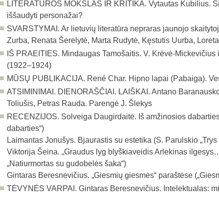
LITERATŪROS MOKSLAS IR KRITIKA.
Vytautas Kubilius. 
iššaudyti personažai?
SVARSTYMAI. Ar lietuvių literatūra nepraras jaunojo skaityt
Zurba, Renata Šerelytė, Marta Rudytė, Kęstutis Uurba, Loret
IŠ PRAEITIES. Mindaugas Tamošaitis. V. Krėvė-Mickevičius ir
(1922–1924)
MŪSŲ PUBLIKACIJA. René Char. Hipno lapai (Pabaiga). Vert
ATSIMINIMAI. DIENORAŠČIAI. LAIŠKAI. Antano Baranausko 
Toliušis, Petras Rauda. Parengė J. Šlekys
RECENZIJOS. Solveiga Daugirdaitė. Iš amžinosios dabarties (V
dabarties“)
Laimantas Jonušys. Bjaurastis su estetika (S. Parulskio „Tr
Viktorija Šeina. „Graudus lyg blyškiaveidis Arlekinas ilgesy
„Natiurmortas su gudobelės šaka“)
Gintaras Beresnevičius. „Giesmių giesmės“ paraštėse („Gies
TĖVYNĖS VARPAI.
Gintaras Beresnevičius. Intelektualas: mi