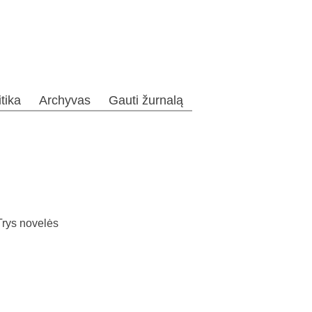
itika
Archyvas
Gauti žurnalą
 Trys novelės