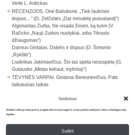
Vertė
L. Ardickas
RECENZIJOS. Onė Baliukonė. „Tiek laukinės
drąsos…“ (D. Zelčiūtės „Dar minutėlę pusvalandį“)
Algimantas Zurba. Ne visada žinom, ką turim (V.
Račicko „Nauji Zuikos nuotykiai, arba Tikrasis
džiaugsmas“)
Dainius Gintalas. Didelis ir drąsus (D. Šimonio
„Rykštė“)
Liudvikas Jakimavičius. Šis tas spėta ne­suspėta (G.
Gutausko „Metas keliaut, mylimoji“)
TĖVYNĖS VARPAI. Gintaras Beresnevičius. Pats
laikiausias laikas
Sutikimas
Atgal į archyvą
Siekdami teikti geriausią patirtį, įrenginio informacijai saugoti ir (arba) pasiekti naudojame tokias technologijas kaip
slapukus.
Sutikti