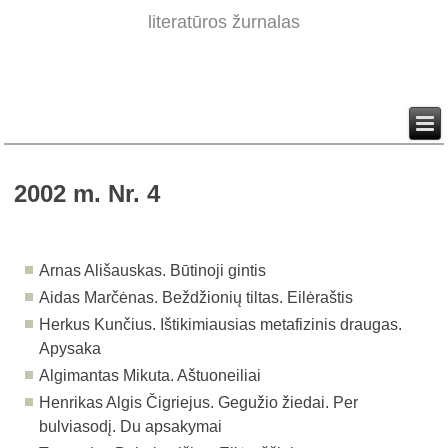
literatūros žurnalas
2002 m. Nr. 4
Arnas Ališauskas. Būtinoji gintis
Aidas Marčėnas. Beždžionių tiltas. Eilėraštis
Herkus Kunčius. Ištikimiausias metafizinis draugas.
Apysaka
Algimantas Mikuta. Aštuoneiliai
Henrikas Algis Čigriejus. Gegužio žiedai. Per
bulviasodį. Du apsakymai