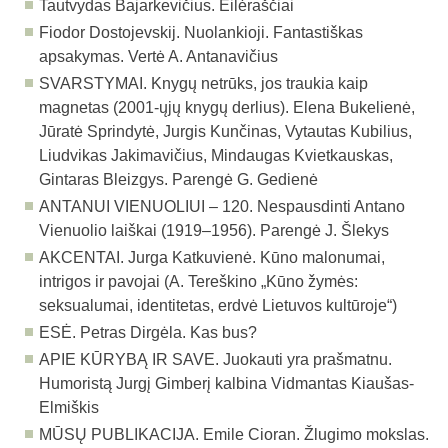
Tautvydas Bajarkevičius. Eilėraščiai
Fiodor Dostojevskij. Nuolankioji. Fantastiškas
apsakymas. Vertė A. Antanavičius
SVARSTYMAI. Knygų netrūks, jos traukia kaip
magnetas (2001-ųjų knygų derlius). Elena Bukelienė,
Jūratė Sprindytė, Jurgis Kunčinas, Vytautas Kubilius,
Liudvikas Jakimavičius, Mindaugas Kvietkauskas,
Gintaras Bleizgys. Parengė G. Gedienė
ANTANUI VIENUOLIUI – 120. Nespausdinti Antano
Vienuolio laiškai (1919–1956). Parengė J. Šlekys
AKCENTAI. Jurga Katkuvienė. Kūno malonumai,
intrigos ir pavojai (A. Tereškino „Kūno žymės:
seksualumai, identitetas, erdvė Lietuvos kultūroje“)
ESĖ. Petras Dirgėla. Kas bus?
APIE KŪRYBĄ IR SAVE. Juokauti yra prašmatnu.
Humoristą Jurgį Gimberį kalbina Vidmantas Kiaušas-
Elmiškis
MŪSŲ PUBLIKACIJA. Emile Cioran. Žlugimo mokslas.