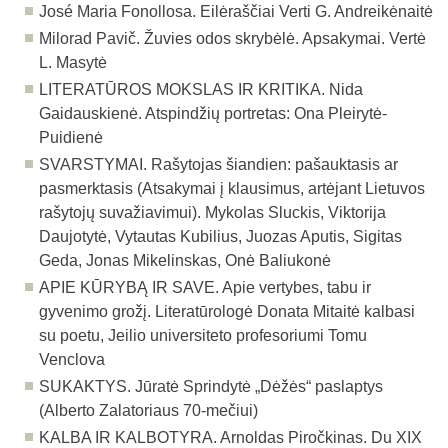
José Maria Fonollosa. Eilėraščiai Verti G. Andreikėnaitė
Milorad Pavič. Žuvies odos skrybėlė. Apsakymai. Vertė
L. Masytė
LITERATŪROS MOKSLAS IR KRITIKA. Nida
Gaidauskienė. Atspindžių portretas: Ona Pleirytė-
Puidienė
SVARSTYMAI. Rašytojas šiandien: pašauktasis ar
pasmerktasis (Atsakymai į klausimus, artėjant Lietuvos
rašytojų suvažiavimui). Mykolas Sluckis, Viktorija
Daujotytė, Vytautas Kubilius, Juozas Aputis, Sigitas
Geda, Jonas Mikelinskas, Onė Baliukonė
APIE KŪRYBĄ IR SAVE. Apie vertybes, tabu ir
gyvenimo grožį. Literatūrologė Donata Mitaitė kalbasi
su poetu, Jeilio universiteto profesoriumi Tomu
Venclova
SUKAKTYS. Jūratė Sprindytė „Dėžės“ paslaptys
(Alberto Zalatoriaus 70-mečiui)
KALBA IR KALBOTYRA. Arnoldas Piročkinas. Du XIX