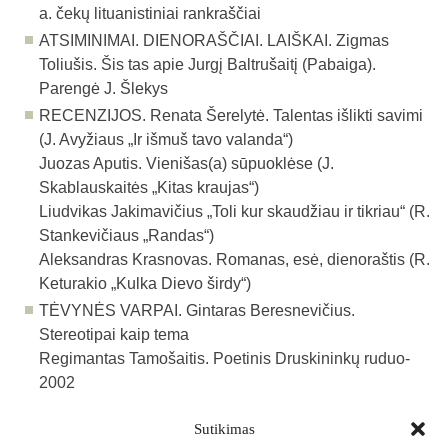
a. čekų lituanistiniai rankraščiai
ATSIMINIMAI. DIENORAŠČIAI. LAIŠKAI. Zigmas
Toliušis. Šis tas apie Jurgį Baltrušaitį (Pabaiga).
Parengė J. Šlekys
RECENZIJOS. Renata Šerelytė. Talentas išlikti savimi
(J. Avyžiaus „Ir išmuš tavo valanda“)
Juozas Aputis. Vienišas(a) sūpuoklėse (J.
Skablauskaitės „Kitas kraujas“)
Liudvikas Jakimavičius „Toli kur skaudžiau ir tikriau“ (R.
Stankevičiaus „Randas“)
Aleksandras Krasnovas. Romanas, esė, dienoraštis (R.
Keturakio „Kulka Dievo širdy“)
TĖVYNĖS VARPAI. Gintaras Beresnevičius.
Stereotipai kaip tema
Regimantas Tamošaitis. Poetinis Druskininkų ruduo-
2002
Sutikimas