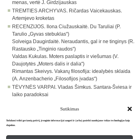
menas, vertė J. Girdzijauskas
TREMTIES ARCHYVAS. Ričardas Vaicekauskas.
Artemjevo kroketas
RECENZIJOS. Ilona Ciužauskaitė. Du Taruliai (P.
Tarulio „Gyvas stebuklas“)
Solveiga Daugirdaitė. Neraudantis, gal ir ne tinginys (R.
Rastausko „Tinginio raudos“)
Valdas Kukulas. Moters paslaptis ir viešumas (V.
Daujotytės „Moters dalis ir dalia“)
Rimantas Skeivys. Vakarų filosofija: idealybės sklaida
(A. Anzenbacherio „Filosofijos įvadas“)
TĖVYNĖS VARPAI. Vladas Šimkus. Santara-Šviesa ir
laiko paradoksai
Sutikimas
Atgal į archyvą
Siekdami teikti geriausią patirtį, įrenginio informacijai saugoti ir (arba) pasiekti naudojame tokias technologijas kaip
slapukus.