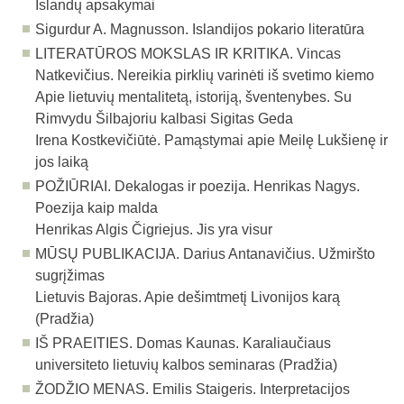
Islandų apsakymai
Sigurdur A. Magnusson. Islandijos pokario literatūra
LITERATŪROS MOKSLAS IR KRITIKA. Vincas
Natkevičius. Nereikia pirklių varinėti iš svetimo kiemo
Apie lietuvių mentalitetą, istoriją, šventenybes. Su
Rimvydu Šilbajoriu kalbasi Sigitas Geda
Irena Kostkevičiūtė. Pamąstymai apie Meilę Lukšienę ir
jos laiką
POŽIŪRIAI. Dekalogas ir poezija. Henrikas Nagys.
Poezija kaip malda
Henrikas Algis Čigriejus. Jis yra visur
MŪSŲ PUBLIKACIJA. Darius Antanavičius. Užmiršto
sugrįžimas
Lietuvis Bajoras. Apie dešimtmetį Livonijos karą
(Pradžia)
IŠ PRAEITIES. Domas Kaunas. Karaliaučiaus
universiteto lietuvių kalbos seminaras (Pradžia)
ŽODŽIO MENAS. Emilis Staigeris. Interpretacijos