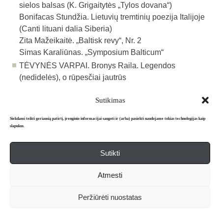
sielos balsas (K. Grigaitytės „Tylos do­vana“)
Bonifacas Stundžia. Lietuvių tremtinių poezija Italijoje
(Canti lituani dalia Siberia)
Zita Mažeikaitė. „Baltisk revy“, Nr. 2
Simas Karaliūnas. „Symposium Balticum“
TĖVYNĖS VARPAI. Bronys Raila. Legendos
(nedidelės), o rūpesčiai jautrūs
Sutikimas
Atgal į archyvą
Siekdami teikti geriausią patirtį, įrenginio informacijai saugoti ir (arba) pasiekti naudojame tokias technologijas kaip
slapukus.
Sutikti
Apie mus
Redakcija
Prenumerata
Atmesti
Literatūros mėnraštis „Metai“ © 2026. Leidžiamas nuo 1991 m.
Peržiūrėti nuostatas
Powered by
WordPress
and
WordPress Theme
created with Artisteer.