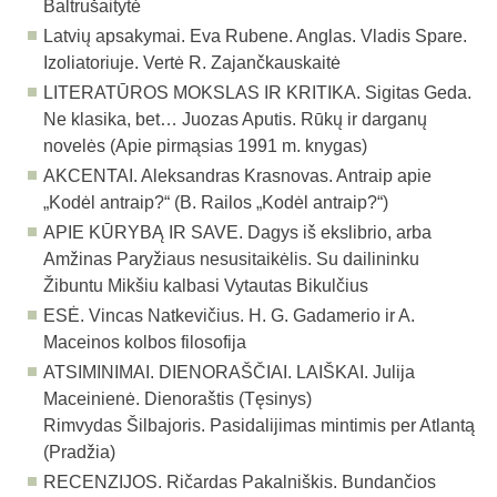
Baltrušaitytė
Latvių apsakymai. Eva Rubene. Anglas. Vladis Spare.
Izoliatoriuje. Vertė R. Zajančkauskaitė
LITERATŪROS MOKSLAS IR KRITIKA. Sigitas Geda.
Ne klasika, bet… Juozas Aputis. Rūkų ir darganų
novelės (Apie pirmąsias 1991 m. knygas)
AKCENTAI. Aleksandras Krasnovas. Antraip apie
„Kodėl antraip?“ (B. Railos „Kodėl antraip?“)
APIE KŪRYBĄ IR SAVE. Dagys iš ekslibrio, arba
Amžinas Paryžiaus nesusitaikėlis. Su dailininku
Žibuntu Mikšiu kalbasi Vytautas Bikulčius
ESĖ. Vincas Natkevičius. H. G. Gadamerio ir A.
Maceinos kolbos filosofija
ATSIMINIMAI. DIENORAŠČIAI. LAIŠKAI. Julija
Maceinienė. Dienoraštis (Tęsinys)
Rimvydas Šilbajoris. Pasidalijimas mintimis per Atlantą
(Pradžia)
RECENZIJOS. Ričardas Pakalniškis. Bundančios