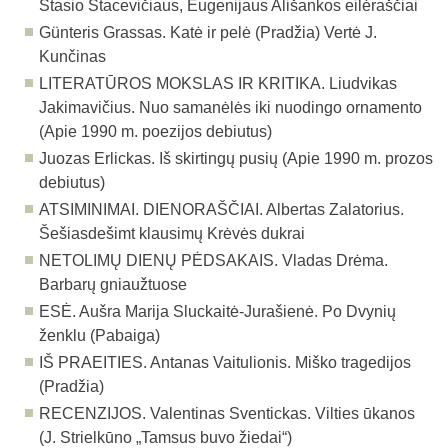
Stasio Stacevičiaus, Eugenijaus Ališankos eilėraščiai
Günteris Grassas. Katė ir pelė (Pradžia) Vertė J.
Kunčinas
LITERATŪROS MOKSLAS IR KRITIKA. Liudvikas
Jakimavičius. Nuo samanėlės iki nuodingo ornamento
(Apie 1990 m. poezijos debiutus)
Juozas Erlickas. Iš skirtingų pusių (Apie 1990 m. prozos
debiutus)
ATSIMINIMAI. DIENORAŠČIAI. Albertas Zalatorius.
Šešiasdešimt klausimų Krėvės dukrai
NETOLIMŲ DIENŲ PĖDSAKAIS. Vladas Drėma.
Barbarų gniaužtuose
ESĖ. Aušra Marija Sluckaitė-Jurašienė. Po Dvynių
ženklu (Pabaiga)
IŠ PRAEITIES. Antanas Vaitulionis. Miško tragedijos
(Pradžia)
RECENZIJOS. Valentinas Sventickas. Vilties ūkanos
(J. Strielkūno „Tamsus buvo žie­dai“)