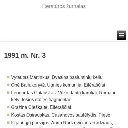
literatūros žurnalas
1991 m. Nr. 3
Vytautas Martinkus. Dvasios pasiuntinių keliu
Onė Baliukonytė. Ugnies komunija. Eilėraščiai
Leonardas Gutauskas. Vilko dantų karoliai. Romano
ketvirtosios dalies fragmentai
Gražina Cieškaitė. Eilėraščiai
Kostas Ostrauskas. Casanovos saulėlydis. Pjesė
Iš jaunųjų poezijos: Aurio Radzevičiaus-Radziaus,