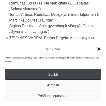
Ramūnas Korsakas. Ne vien citata (Z. Čepaitės
„Sekmą skausmą“)
Tomas Arūnas Rudokas. Mezginys mirties kilpomis (T.
Marcinkevičiūtės „Tauridė“)
Sigitas Parulskis. Apie gyvenimą ir vištą (A. Genio
„Gyveni­mai – vanagas“)
TĖVYNĖS VARPAI. Petras Dirgėla. Apie auką sau
Sutikimas
Atgal į archyvą
Siekdami teikti geriausią patirtį, įrenginio informacijai saugoti ir (arba) pasiekti naudojame tokias technologijas kaip
slapukus.
Sutikti
Apie mus
Redakcija
Prenumerata
Atmesti
Literatūros mėnraštis „Metai“ © 2026. Leidžiamas nuo 1991 m.
Peržiūrėti nuostatas
Powered by
WordPress
and
WordPress Theme
created with Artisteer.