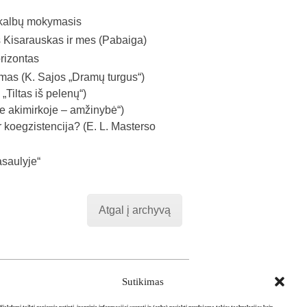
 kalbų mokymasis
Kisarauskas ir mes (Pabaiga)
rizontas
as (K. Sajos „Dramų turgus“)
„Tiltas iš pelenų“)
je akimirkoje – amžinybė“)
 koegzistencija? (E. L. Masterso
saulyje“
Atgal į archyvą
Sutikimas