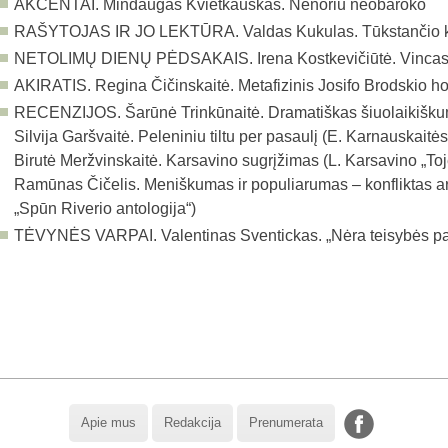
AKCENTAI. Mindaugas Kvietkauskas. Nenoriu neobaroko
RAŠYTOJAS IR JO LEKTŪRA.
Valdas Kukulas. Tūkstančio
NETOLIMŲ DIENŲ PĖDSAKAIS. Irena Kostkevičiūtė. Vincas 
AKIRATIS. Regina Čičinskaitė. Metafizinis Josifo Brodskio ho
RECENZIJOS. Šarūnė Trinkūnaitė. Dramatiškas šiuolaikiškum
Silvija Garšvaitė. Peleniniu tiltu per pasaulį (E. Karnauskaitės 
Birutė Meržvinskaitė. Karsavino sugrįžimas (L. Karsavino „To
Ramūnas Čičelis. Meniškumas ir populiarumas – konfliktas ar
„Spūn Riverio antologija“)
TĖVYNĖS VARPAI. Valentinas Sventickas. „Nėra teisybės pa
Apie mus
Redakcija
Prenumerata