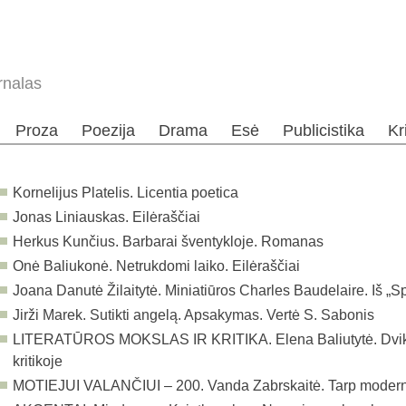
rnalas
Proza
Poezija
Drama
Esė
Publicistika
Kr
Kornelijus Platelis. Licentia poetica
Jonas Liniauskas. Eilėraščiai
Herkus Kunčius. Barbarai šventykloje. Romanas
Onė Baliukonė. Netrukdomi laiko. Eilėraščiai
Joana Danutė Žilaitytė. Miniatiūros Charles Baudelaire. Iš „Sp
Jirži Marek. Sutikti angelą. Apsakymas. Vertė S. Sabonis
LITERATŪROS MOKSLAS IR KRITIKA. Elena Baliutytė. Dvikal
kritikoje
MOTIEJUI VALANČIUI – 200. Vanda Zabrskaitė. Tarp modern