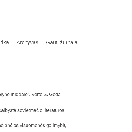
itika
Archyvas
Gauti žurnalą
lyno ir idealo“. Vertė S. Geda
bystė sovietmečio literatūros
ėjančios visuomenės galimybių